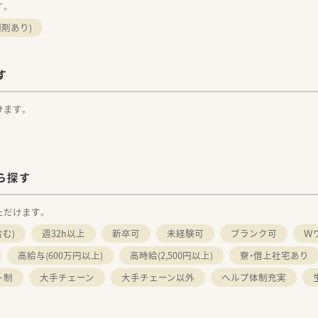
す。
剤あり)
す
けます。
ら探す
ただけます。
む)
週32h以上
新卒可
未経験可
ブランク可
Ｗ
高給与(600万円以上)
高時給(2,500円以上)
寮・借上社宅あり
ト制
大手チェーン
大手チェーン以外
ヘルプ体制充実