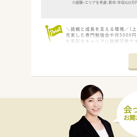
※経験・エリアを考慮、新卒：年収420万
＼挑戦と成長を支える環境／（上
充実した専門勉強会や月5000
た多彩なキャリアに挑戦可能で
＊------------------------------
【店舗情報と応需状況について】
■門前病院は急性期病院からの
■医療機関との連携体制が大変
■近隣にはスーパーや100円均
【法人特徴について】
■熊本県内を中心に多くの店舗
■東邦ホールディングス傘下の
■最新のシステムや調剤機器が
【こんな取り組みをしています】
■月1回の定例勉強会のほかに
■専門領域の勉強会で発表を行う