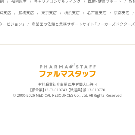
体制
福利厚生
キャリアコンサルティング
医療・健康サポート
教
宮支店
船橋支店
東京支店
横浜支店
名古屋支店
京都支店
タービジョン」
産業医の依頼と業務サポートサイト『ワーカーズドクターズ
ス
有料職業紹介事業 厚生労働大臣許可
【紹介業】13-ユ-010743 【派遣業】派 13-010770
© 2000-2026 MEDICAL RESOURCES Co., Ltd. All Rights Reserved.