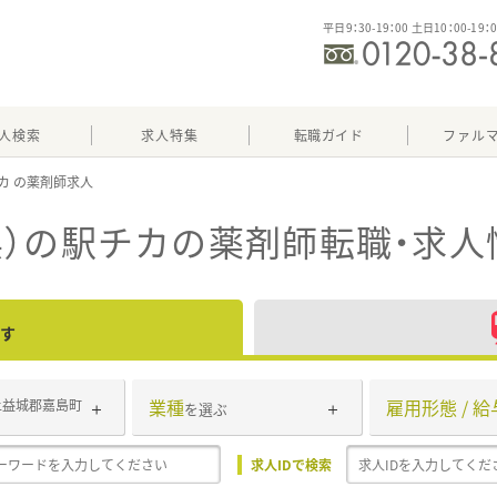
平日9：30-19：00 土日10：00-19：
人検索
求人特集
転職ガイド
ファル
カ
）の駅チカ
の薬剤師転職・求人
す
業種
雇用形態 / 給
上益城郡嘉島町
を選ぶ
求人IDで検索