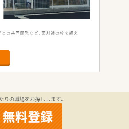
学との共同開発など、薬剤師の枠を超え
科目を応需しています。
整えられています。
的な立地です。
献しています。
厚生も充実しています。
たりの職場をお探しします。
られている環境です。
し知識を深めています。
認定資格制度があります。