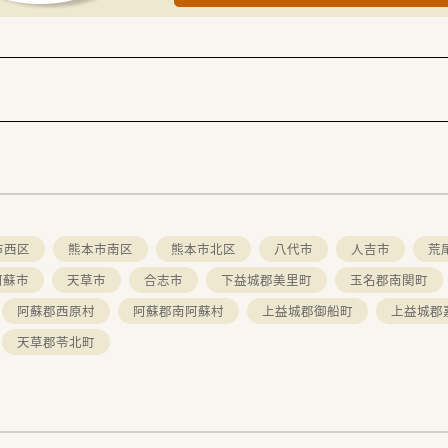
開発を行っており、希望すれば薬剤師の枠を超えて商品の企画業
部署が担当するため、薬剤師は目の前の調剤や服薬指導に専念で
のみが担当しているため、現場の状況や個人の事情を深く理解し
した場合でも、全国にあるグループ店舗へ現在のキャリアを引き
市西区
熊本市南区
熊本市北区
八代市
人吉市
荒
阿蘇市
天草市
合志市
下益城郡美里町
玉名郡南関町
阿蘇郡西原村
阿蘇郡南阿蘇村
上益城郡御船町
上益城郡
天草郡苓北町