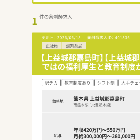
件の薬剤師求人
1
更新日：
2026/06/18
薬剤師求人ID：
401836
正社員
調剤薬局
【上益城郡嘉島町】【上益城
ではの福利厚生と教育制度
駅チカ
教育制度あり
シフト制
大手チェ
熊本県 上益城郡嘉島町
勤務地
南熊本駅 (JR豊肥本線)
年収420万円～550万円
月給300,000円～380,000円
給与