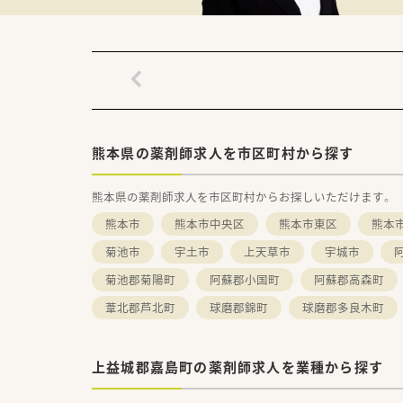
■地元の大学と共同で化粧品の
【やりがい/おすすめポイント】
■在宅医療の営業活動は専門の
■人事配置を薬剤師の有資格者
■もし配偶者の転勤などが発生
熊本県の薬剤師求人を市区町村から探す
熊本県の薬剤師求人を市区町村からお探しいただけます。
熊本市
熊本市中央区
熊本市東区
熊本
菊池市
宇土市
上天草市
宇城市
菊池郡菊陽町
阿蘇郡小国町
阿蘇郡高森町
葦北郡芦北町
球磨郡錦町
球磨郡多良木町
上益城郡嘉島町の薬剤師求人を業種から探す