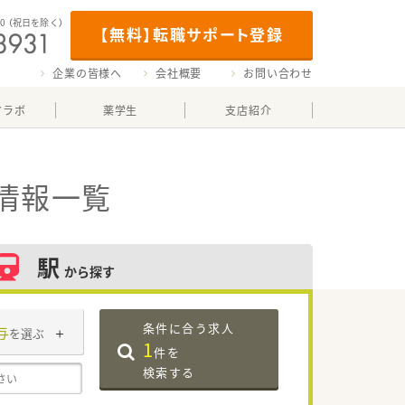
00
（祝日を除く）
【無料】転職サポート登録
企業の皆様へ
会社概要
お問い合わせ
マラボ
薬学生
支店紹介
情報一覧
駅
から探す
条件に合う求人
与
を選ぶ
1
件を
検索する