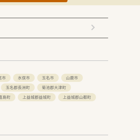
務にも携わることができます。
きる環境です。
てもらいやすい環境です。
継いだまま転籍できます。
尾市
水俣市
玉名市
山鹿市
玉名郡長洲町
菊池郡大津町
嘉島町
上益城郡益城町
上益城郡山都町