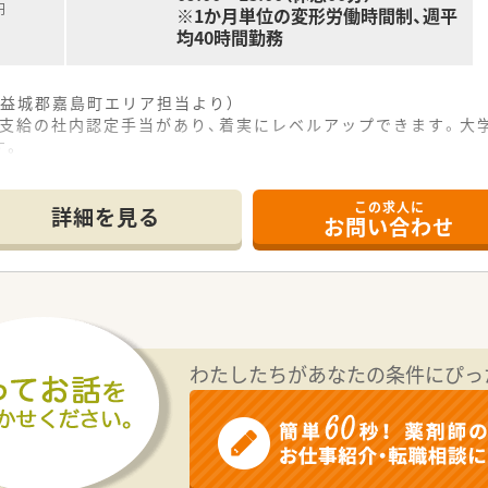
円
※1か月単位の変形労働時間制、週平
均40時間勤務
益城郡嘉島町エリア担当より）
円支給の社内認定手当があり、着実にレベルアップできます。大
す。
------------＊
この求人に
詳細を見る
お問い合わせ
転院患者が多く、整形外科を中心に内科や脳神経外科など複数の
充実しているため、薬剤師として非常に働きやすい環境が美しく
一ショップがあり、毎日の終業後のお買い物にも大変便利で魅力
を展開するチェーン薬局であり、地域に密着した医療の提供に貢
グループに属しているため、経営基盤が非常に安定しており福利
わたしたちがあなたの条件にぴっ
各店舗に一括導入されており、業務の効率化と安全性の向上が図
、精神科や糖尿病といった専門領域に特化した勉強会を多数開催
などの要件を満たすと、月額5000円の手当が支給される社内