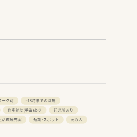
ワーク可
~18時までの職場
住宅補助(手当)あり
託児所あり
生活環境充実
短期・スポット
高収入