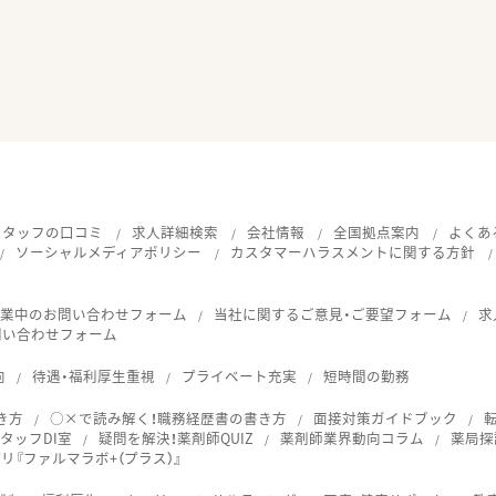
スタッフの口コミ
求人詳細検索
会社情報
全国拠点案内
よくあ
ソーシャルメディアポリシー
カスタマーハラスメントに関する方針
就業中のお問い合わせフォーム
当社に関するご意見・ご要望フォーム
求
問い合わせフォーム
向
待遇・福利厚生重視
プライベート充実
短時間の勤務
き方
○×で読み解く！職務経歴書の書き方
面接対策ガイドブック
タッフDI室
疑問を解決！薬剤師QUIZ
薬剤師業界動向コラム
薬局探
『ファルマラボ+（プラス）』