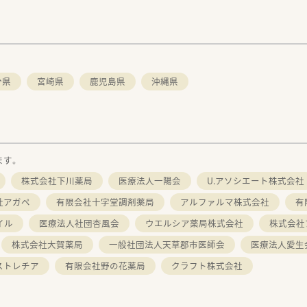
分県
宮崎県
鹿児島県
沖縄県
ます。
株式会社下川薬局
医療法人一陽会
U.アソシエート株式会社
社アガペ
有限会社十字堂調剤薬局
アルファルマ株式会社
有
イル
医療法人社団杏風会
ウエルシア薬局株式会社
株式会社
株式会社大賀薬局
一般社団法人天草郡市医師会
医療法人愛生
ストレチア
有限会社野の花薬局
クラフト株式会社