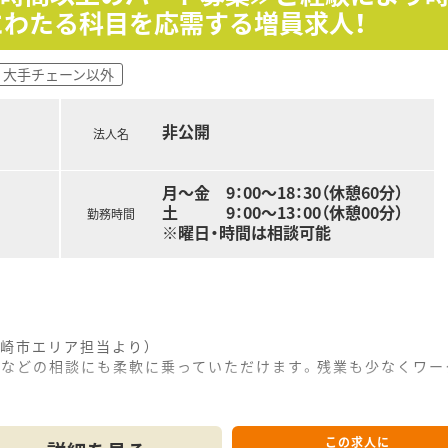
にわたる科目を応需する増員求人！
から600万円が可能であり、高収入を目指せます。
,000円、家族手当は1人目10,000円と手厚く支給されます。
であり、プライベートに寄り添った経営が魅力です。
大手チェーン以外
ハリをつけた勤務が可能であり、プライベートも充実できます
非公開
法人名
ンで交代でお休みを取得します。
月3日までと長期休暇もしっかり取得できます。
てお休みなので、年末年始をより長く過ごすことが可能です。
月～金 9：00～18：30（休憩60分）
土 9：00～13：00（休憩00分）
勤務時間
※曜日・時間は相談可能
崎市エリア担当より）
日などの相談にも柔軟に乗っていただけます。残業も少なくワー
う好立地にあり、通勤の利便性が非常に高い地域密着型の調剤薬
この求人に
内科や小児科など非常に多岐にわたる科目の処方箋を応需してお