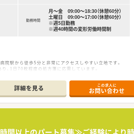
月～金 09:00～18:30（休憩60分）
土曜日 09:00～17:00（休憩60分）
勤務時間
※週5日勤務
※週40時間の変形労働時間制
学病院駅から徒歩5分と非常にアクセスしやすい立地です。
り、1日70枚程度の処方箋に応需しています。
1名、事務員3名体制で、協力して業務に取り組んでいます。
ります
この求人に
局です
詳細を見る
お問い合わせ
です。メリハリをつけた勤務が可能です。
て】
り、新たな仲間を迎え入れ、体制をさらに強化したいと考えてい
箋に対応できる、学習意欲の高い方を歓迎しています。
薬指導を行い、地域医療に貢献したい方を募集します。
0時間以上のパート募集≫ご経験により時