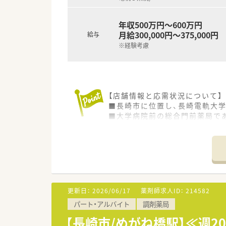
年収500万円～600万円
月給300,000円～375,000円
給与
※経験考慮
【店舗情報と応需状況について】
■長崎市に位置し、長崎電軌大
■大学病院前の総合門前薬局であ
■薬剤師は常勤3名、午前パート
■若いスタッフも多く活気があ
■2023年に70周年を迎えた薬
■完全週休2日制が魅力の薬局
【募集背景と求める人物像につい
■今回の募集は増員のためであ
更新日：
2026/06/17
薬剤師求人ID：
214582
■多岐にわたる応需科目の処方
パート・アルバイト
調剤薬局
■患者様一人ひとりに丁寧な服
【長崎市/めがね橋駅】≪週2