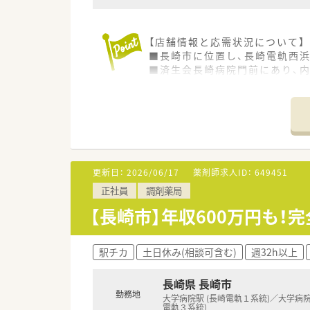
【店舗情報と応需状況について】
■長崎市に位置し、長崎電軌西
■済生会長崎病院門前にあり、内
■1日50枚から60枚の処方箋
【募集背景と求める人物像につい
■今回は今後の業務体制強化に
■幅広い診療科目の知識を深め
■患者様一人ひとりに寄り添い
更新日：
2026/06/17
薬剤師求人ID：
649451
【求人情報について】
正社員
調剤薬局
■経験とスキルを考慮し、年収4
■残業がほとんどなく、18時ま
【長崎市】年収600万円も
■車通勤も可能であり、ETCカ
【勤務実態について】
駅チカ
土日休み(相談可含む)
週32h以上
■病院門前薬局でありながら、
■日祝が固定休日で、その他シ
長崎県 長崎市
■夏季・年末年始休暇もしっか
勤務地
大学病院駅 (長崎電軌１系統)／大学病院
電軌３系統)