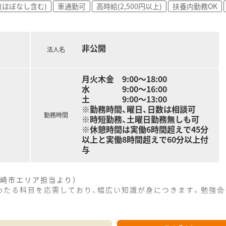
(ほぼなし含む)
車通勤可
高時給(2,500円以上)
扶養内勤務OK
するなど、スタッフの教育制度も充実しており、お互いに高め合
ションを取ることが好きで、親身になって相談に乗ることができ
非公開
対して柔軟に対応し、これまでの経験を活かしながら日々スキル
法人名
の薬剤師や事務スタッフと協力しながら円滑に業務を進めるこ
月火木金 9:00～18:00
水 9:00～16:00
土 9:00～13:00
※勤務時間、曜日、日数は相談可
勤務時間
※時短勤務、土曜日勤務無しも可
※休憩時間は実働6時間超えで45分
以上と実働8時間超えで60分以上付
与
崎市エリア担当より）
わたる科目を応需しており、幅広い知識が身につきます。勉強会