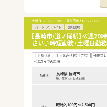
■1日あたりの処方箋応需枚数は
【法人特徴について】
■長崎県と福岡県を中心に複数
更新日：
2026/08/04
薬剤師求人ID：
725458
■代表自身が薬剤師であるため
パート・アルバイト
調剤薬局
■会社全体として労務管理が徹
【長崎市/道ノ尾駅】≪週20
【職場環境と雰囲気】
さい♪時短勤務・土曜日勤務
■現在は正社員1名とパート従
■代表が現場の状況をしっかり
■日々の処方箋枚数が落ち着い
土日祝休み
土日休み(相談可含む)
残業なし
~18時までの職場
【こんな方が活躍中】
■ワークライフバランスを大切
■幅広い診療科目からの処方箋
長崎県 長崎市
勤務地
■患者様一人ひとりのお話をじ
道ノ尾駅 (JR長崎本線)
時給2,100円～2,500円
給与