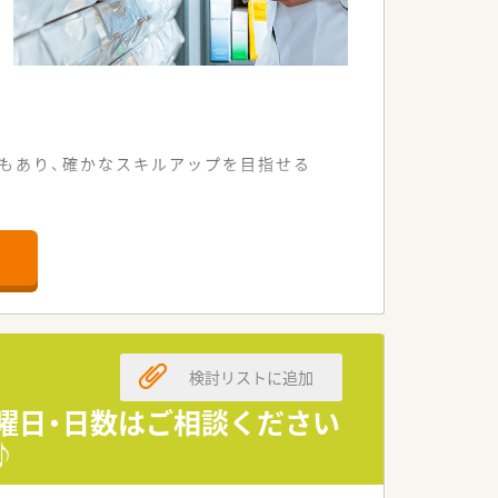
もあり、確かなスキルアップを目指せる
える便利な立地環境です。
を習得することが可能です。
負担が少なく働けます。
けている安定した企業です。
検討リストに追加
め働きやすい環境が整っています。
ど、安心の社風が魅力です。
・曜日・日数はご相談ください
♪
が絶えない明るい職場環境です。
る体制がしっかりと整っています。