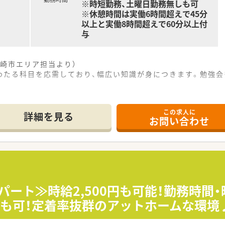
※時短勤務、土曜日勤務無しも可
※休憩時間は実働6時間超えで45分
以上と実働8時間超えで60分以上付
与
崎市エリア担当より）
わたる科目を応需しており、幅広い知識が身につきます。勉強会
この求人に
場所に位置しており、毎日のマイカー通勤も非常にスムーズに行
詳細を見る
お問い合わせ
多岐にわたる処方箋を1日約80枚応需しており、幅広い知識
ており、水曜日や土曜日は午前中や夕方前までの開局のため、
しており、地域に密着した温かい医療の提供を長年にわたって続
て系列店舗で活躍されており、現場の状況を深く理解しているた
中には16年から17年ほど長く勤務されている方も在籍するな
パート≫時給2,500円も可能！勤務時間
しも可！定着率抜群のアットホームな環境
で温かい雰囲気に包まれており、スタッフ同士の仲も良く、笑顔
全員の風通しが良く、業務上の疑問や悩みなども気軽に相談でき