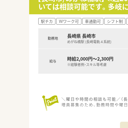
【求人情報について】
いては相談可能です。多岐
■経験を考慮し、年収500万円
■住宅手当は20,000円から50
■駅チカで通勤に便利な好立地
駅チカ
Ｗワーク可
車通勤可
シフト制
【勤務実態について】
■完全週休2日制が魅力で、メリ
長崎県 長崎市
勤務地
■お盆は2日程度、ローテーショ
めがね橋駅 (長崎電軌４系統)
■年末年始は12月31日から1
■12月30日は指定有給日とし
時給2,000円～2,300円
給与
※経験者例・スキル等考慮
＼曜日や時間の相談も可能／（長
増員募集のため、勤務時間や曜
【店舗情報と応需状況について】
■めがね橋駅から徒歩4分とい
■心療内科や精神科をはじめ、