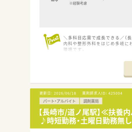
※経験考慮
＼多科目応需で成長できる／（長
内科や整形外科をはじめ多岐に
環境です。
【店舗情報と応需状況について】
■最寄り駅から車で6分ほどの
■内科や整形外科をはじめとする
■平日は18時までの営業となっ
【法人特徴について】
更新日：
2026/06/18
薬剤師求人ID：
425004
■長崎県内に3つの店舗を展開
パート・アルバイト
調剤薬局
■社長自身も現役の薬剤師とし
■従業員の定着率が非常に高く、
【長崎市/道ノ尾駅】≪扶養内
♪時短勤務・土曜日勤務無
【職場環境と雰囲気】
■店舗内は非常にアットホーム
■社長をはじめとしてスタッフ