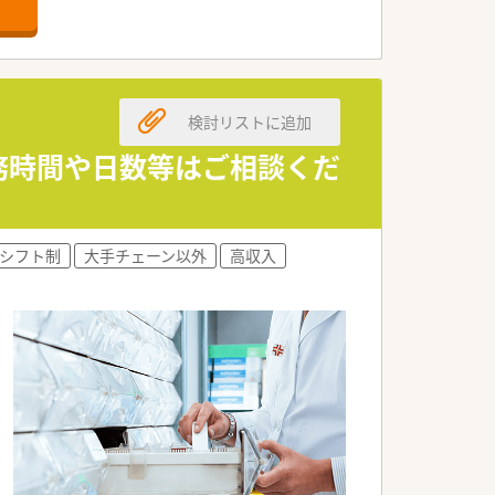
応できます。
安定法人です。
いる企業です。
検討リストに追加
整っております。
勤務時間や日数等はご相談くだ
が魅力の調剤薬局です。
あればすぐに相談できます。
な雰囲気が広がっております。
シフト制
大手チェーン以外
高収入
に両立させている方が活躍中です。
キルアップを目指す方が活躍中です。
も優しく寄り添える方が活躍中です。