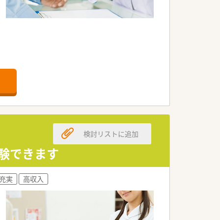
います。
検討リストに追加
めます。
経験できます
充実
高収入