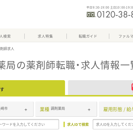
平日9：30-19：00 土日10：00-19：
人検索
求人特集
転職ガイド
ファル
薬局
の薬剤師転職・求人情報一
す
業種
雇用形態 / 給
長崎市
調剤薬局
求人IDで検索