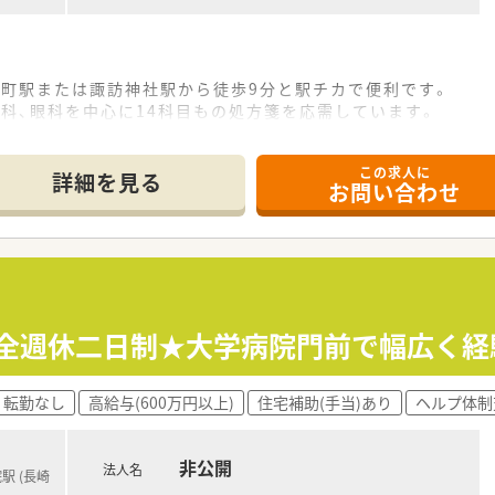
浜町駅または諏訪神社駅から徒歩9分と駅チカで便利です。
科、眼科を中心に14科目もの処方箋を応需しています。
に対応しており、薬剤師3名、事務員2～3名体制で業務にあたって
この求人に
て】
詳細を見る
お問い合わせ
向けた、薬剤師の増員のための募集となっております。
、地域医療に貢献したいという意欲を持つ方を歓迎しています。
、丁寧な服薬指導ができる方を募集いたします。
50万円から550万円の提示が可能であり、安定した収入が見込
での終業なので、プライベートの時間を有効活用できます。
！完全週休二日制★大学病院門前で幅広く
ードの貸し出しもあるため通勤の負担を軽減できます。
転勤なし
高給与(600万円以上)
住宅補助(手当)あり
ヘルプ体制
残業がほぼ発生しないため、ワークライフバランスを保てます。
フトによる週休制なので、計画的に休暇を取得できます。
りと確保されており、リフレッシュできる環境です。
非公開
法人名
駅 (長崎