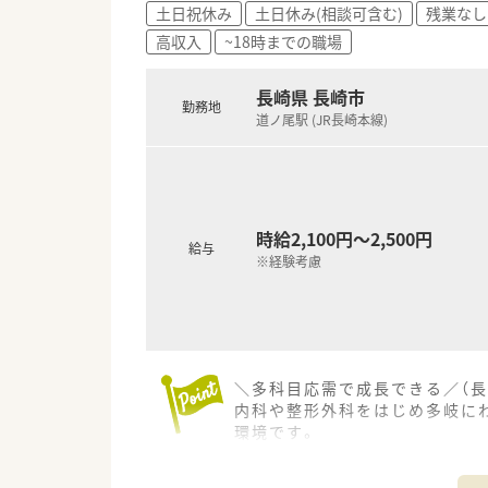
土日祝休み
土日休み(相談可含む)
残業なし
■定期的に社内で勉強会を開催
高収入
~18時までの職場
【こんな方が活躍中】
■地域の患者様とコミュニケー
長崎県 長崎市
勤務地
■多岐にわたる科目の処方箋に
道ノ尾駅 (JR長崎本線)
■チームワークを大切にし、他
時給2,100円～2,500円
給与
※経験考慮
＼多科目応需で成長できる／（長
内科や整形外科をはじめ多岐に
環境です。
【店舗情報と応需状況について】