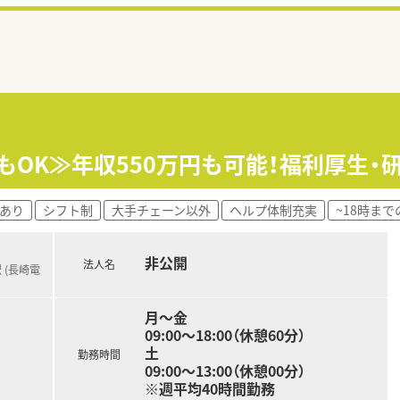
もOK≫年収550万円も可能！福利厚生
あり
シフト制
大手チェーン以外
ヘルプ体制充実
~18時まで
非公開
法人名
 (長崎電
月～金
09:00～18:00（休憩60分）
土
勤務時間
09:00～13:00（休憩00分）
※週平均40時間勤務