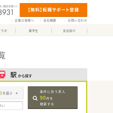
00
（祝日を除く）
【無料】転職サポート登録
企業の皆様へ
会社概要
お問い合わせ
マラボ
薬学生
支店紹介
覧
駅
から探す
条件に合う求人
与
を選ぶ
90
件を
検索する