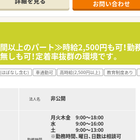
詳細を見る
お問い合わせ
20枚から30枚程度と落ち着いており、一人ひとりに丁寧に対
の店舗を展開しており、今後も新規開局を予定している成長中の
現場への理解が非常に深く、医師の開業支援なども幅広く行って
底されており、残業が少なく従業員が安心して長く働ける環境が
時間以上のパート≫時給2,500円も可！
無しも可！定着率抜群の環境です。
業員2名が在籍しており、少人数ならではのチームワークの良さ
と把握しているため、スタッフ間の風通しも良く、困ったことが
ているため、焦ることなくマイペースに業務へ取り組める穏やか
(ほぼなし含む)
車通勤可
高時給(2,500円以上)
教育制度あり
にしながら、シフトの相談制度を活用してご家庭と仕事を上手
に触れることで、常に自己研鑽に励みながら薬剤師としてのス
非公開
っくりと伺い、心療内科などの繊細な対応が求められる場面で
法人名
月火木金 9:00～18:00
水 9:00～16:00
土 9:00～13:00
※勤務時間、曜日、日数は相談可
勤務時間