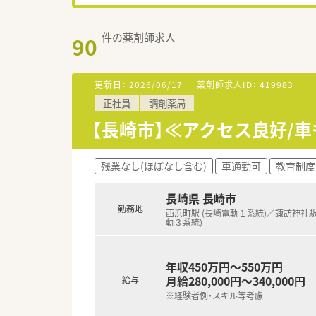
件の薬剤師求人
90
更新日：
2026/06/17
薬剤師求人ID：
419983
正社員
調剤薬局
【長崎市】≪アクセス良好/車
残業なし(ほぼなし含む)
車通勤可
教育制度
長崎県 長崎市
勤務地
西浜町駅 (長崎電軌１系統)／諏訪神社駅
軌３系統)
年収450万円～550万円
月給280,000円～340,000円
給与
※経験者例・スキル等考慮