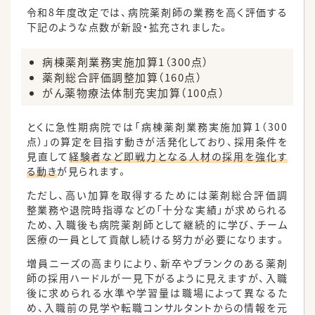
令和8年度改定では、病院薬剤師の業務を高く評価する
下記のような点数が新設・拡充されました。
病棟薬剤業務実施加算1（300点）
薬剤総合評価調整加算（160点）
がん薬物療法体制充実加算（100点）
とくに急性期病院では「病棟薬剤業務実施加算1（300
点）」の算定を目指す動きが活発化しており、採用条件を
見直して
経験者など即戦力となる人材の採用を強化す
る動き
が見られます。
ただし、高い加算を取得するためには薬剤総合評価調
整業務や退院時指導などの「十分な実績」が求められる
ため、入職後も病院薬剤師として継続的に学び、チーム
医療の一員として貢献し続ける努力が必要になります。
増員ニーズの高まりにより、新卒やブランクのある薬剤
師の採用ハードルが一見下がるように見えますが、入職
後に求められる水準や学習量は職場によって異なるた
め、入職前の見学や転職コンサルタントからの情報を元