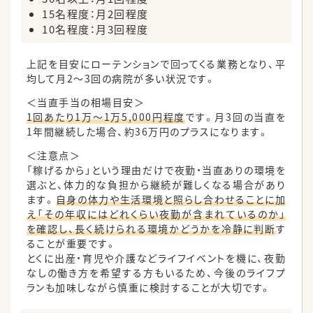
15名程度：月2回程度
10名程度：月3回程度
上記を目安にローテンションで回ってくる業務となり、平
均して月2〜3回の病院が多い状況です。
＜当直手当の相場目安＞
1回あたり1万～1万5,000円程度
です。月3回の当直を
1年間継続した場合、約36万円のプラスになります。
＜注意点＞
「稼げるから」という理由だけで夜勤・当直ありの環境を
選ぶと、体力的な負担から継続が難しくなる場合があり
ます。
自身の体力や生活環境と照らし合わせることに加
え「その年収にはどれくらい夜勤が含まれているのか」
を確認し、長く続けられる環境かどうかを冷静に判断
す
ることが重要です。
とくに出産・育児や介護などライフイベントを機に、夜勤
なしの働き方を希望する方もいるため、今後のライフプ
ランも加味しながら慎重に検討することが大切です。