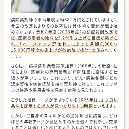
病院薬剤師の平均年収は約581万円とされていますが、
今回の改定によりその数字には具体的な変化が起き始
めています。
令和8年度（2026年度）の診療報酬改定で
は、医療従事者の給与を3.2%引き上げる目標が掲げら
れ、「ベースアップ評価料」によって月額8,000〜
15,000円程度の賃上げが各病院で検討・実施
されてい
ます。
さらに、「病棟薬剤業務実施加算1（300点）」の新設・拡
充により、薬剤師の専門業務が病院経営に直結する仕
組みが整いました。これにより、がん・感染制御などの
認定資格や病棟経験を持つ薬剤師に対して、これまで以
上の待遇や採用条件を見直す病院も見られます。
こうした増員ニーズが高まっている
2026年は、より良い
条件を提示する求人が見つかりやすい時期
といえます。
しかし、ご自身のスキルがどの加算項目に該当し、どれ
ほどの年収アップが見込めるのかを個人で判断し、交渉
することは難しいと感じる方も多いのではないでしょう