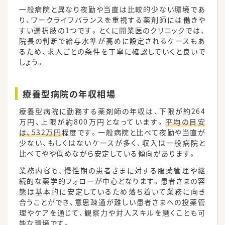
一般病院と異なり夜勤や当直は比較的少ない環境であ
り、ワークライフバランスを重視する薬剤師には働きや
すい選択肢の1つです。とくに開業医のクリニックでは、
院長の判断で給与水準が高めに設定されるケースもあ
るため、求人ごとの条件を丁寧に確認していくと良いで
しょう。
療養型病院の年収相場
療養型病院に勤務する薬剤師の年収は、下限が約264
万円、上限が約800万円となっています。
平均の目安
は、532万円
程度です。一般病院と比べて夜勤や当直が
少ない、もしくはないケースが多く、収入は一般病院と
比べてやや低めながら安定している傾向があります。
業務内容も、慢性期の患者さまに対する服薬管理や継
続的な薬学的フォローが中心となります。患者さまの容
態は基本的に安定しているため落ち着いて業務に向き
合うことができ、意思疎通が難しい患者さまへの投薬管
理やケアを通じて、観察力や対人スキルを磨くことも可
能な環境です。