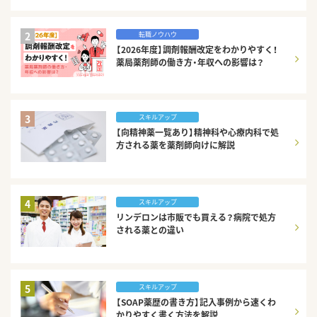
2
転職ノウハウ
【2026年度】調剤報酬改定をわかりやすく！
薬局薬剤師の働き方・年収への影響は？
3
スキルアップ
【向精神薬一覧あり】精神科や心療内科で処
方される薬を薬剤師向けに解説
4
スキルアップ
リンデロンは市販でも買える？病院で処方
される薬との違い
5
スキルアップ
【SOAP薬歴の書き方】記入事例から速くわ
かりやすく書く方法を解説