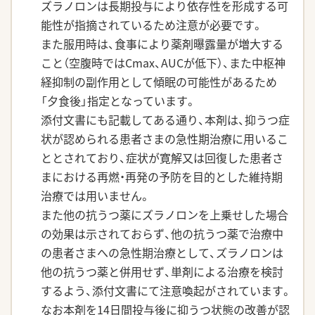
ズラノロンは長期投与により依存性を形成する可
能性が指摘されているため注意が必要です。
また服用時は、食事により薬剤曝露量が増大する
こと（空腹時ではCmax、AUCが低下）、また中枢神
経抑制の副作用として傾眠の可能性があるため
「夕食後」指定となっています。
添付文書にも記載してある通り、本剤は、抑うつ症
状が認められる患者さまの急性期治療に用いるこ
ととされており、症状が寛解又は回復した患者さ
まにおける再燃・再発の予防を目的とした維持期
治療では用いません。
また他の抗うつ薬にズラノロンを上乗せした場合
の効果は示されておらず、他の抗うつ薬で治療中
の患者さまへの急性期治療として、ズラノロンは
他の抗うつ薬と併用せず、単剤による治療を検討
するよう、添付文書にて注意喚起がされています。
なお本剤を14日間投与後に抑うつ状態の改善が認