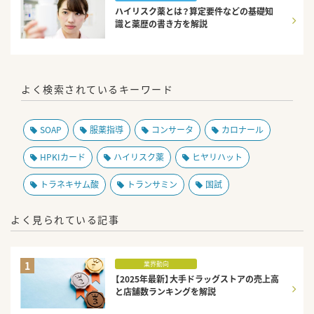
ハイリスク薬とは？算定要件などの基礎知
識と薬歴の書き方を解説
よく検索されているキーワード
SOAP
服薬指導
コンサータ
カロナール
HPKIカード
ハイリスク薬
ヒヤリハット
トラネキサム酸
トランサミン
国試
よく見られている記事
1
業界動向
【2025年最新】大手ドラッグストアの売上高
と店舗数ランキングを解説