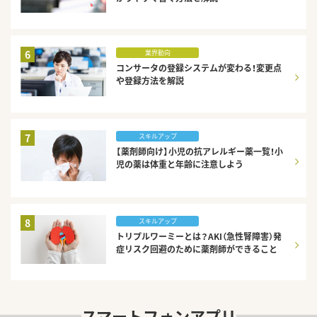
6
業界動向
コンサータの登録システムが変わる！変更点
や登録方法を解説
7
スキルアップ
【薬剤師向け】小児の抗アレルギー薬一覧！小
児の薬は体重と年齢に注意しよう
8
スキルアップ
トリプルワーミーとは？AKI（急性腎障害）発
症リスク回避のために薬剤師ができること
スマートフォンアプリ