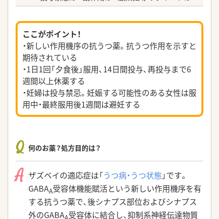
ここがポイント！
・新しい作用機序の抗うつ薬。抗うつ作用を示すと
期待されている
・1日1回「夕食後」服用、14日間投与、再投与まで6
週間以上休薬する
・妊婦は投与禁忌。妊娠する可能性のある女性は服
用中・最終服用後1週間は避妊する
Q
何のお薬？処方目的は？
A
ザズベイの適応症は「
うつ病・うつ状態
」です。
GABA
受容体機能賦活という新しい作用機序を有
A
する抗うつ薬で、後シナプス部位およびシナプス
外のGABA
受容体に結合し、抑制系神経伝達物質
A