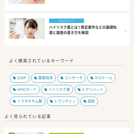
スキルアップ
ハイリスク薬とは？算定要件などの基礎知
識と薬歴の書き方を解説
よく検索されているキーワード
SOAP
服薬指導
コンサータ
カロナール
HPKIカード
ハイリスク薬
ヒヤリハット
トラネキサム酸
トランサミン
国試
よく見られている記事