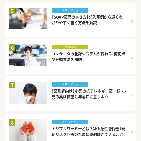
5
スキルアップ
【SOAP薬歴の書き方】記入事例から速くわ
かりやすく書く方法を解説
6
業界動向
コンサータの登録システムが変わる！変更点
や登録方法を解説
7
スキルアップ
【薬剤師向け】小児の抗アレルギー薬一覧！小
児の薬は体重と年齢に注意しよう
8
スキルアップ
トリプルワーミーとは？AKI（急性腎障害）発
症リスク回避のために薬剤師ができること