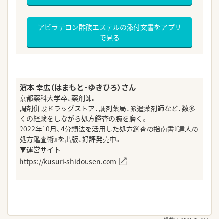
アビラテロン酢酸エステルの添付文書をアプリ
で見る
濱本 幸広（はまもと・ゆきひろ）さん
京都薬科大学卒、薬剤師。
調剤併設ドラッグストア、調剤薬局、派遣薬剤師など、数多
くの経験をしながら処方鑑査の腕を磨く。
2022年10月、4分類法を活用した処方鑑査の指南書『達人の
処方鑑査術』を出版、好評発売中。
▼運営サイト
https://kusuri-shidousen.com