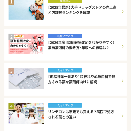
1
業界動向
【2025年最新】大手ドラッグストアの売上高
と店舗数ランキングを解説
2
転職ノウハウ
【2026年度】調剤報酬改定をわかりやすく！
薬局薬剤師の働き方・年収への影響は？
3
スキルアップ
【向精神薬一覧あり】精神科や心療内科で処
方される薬を薬剤師向けに解説
4
スキルアップ
リンデロンは市販でも買える？病院で処方
される薬との違い