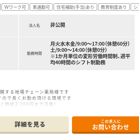
Ｗワーク可
車通勤可
住宅補助(手当)あり
教育制度あり
シ
非公開
法人名
月火水木金/9:00～17:00（休憩60分）
土/9:00～14:00（休憩0分）
勤務時間
※1か月単位の変形労働時間制、週平
均40時間のシフト制勤務
展開する地場チェーン薬局様です
すので長くお勤め頂ける環境です
時給2,200円まで可能！
ご相談可能です
この求人に
詳細を見る
お問い合わせ