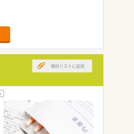
検討リストに追加
ます
外