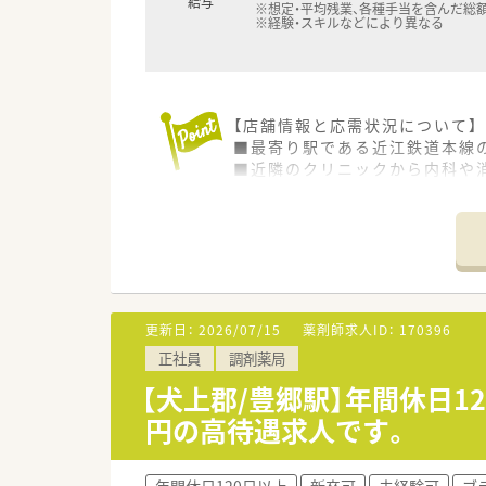
給与
※想定・平均残業、各種手当を含んだ総
※経験・スキルなどにより異なる
【店舗情報と応需状況について】
■最寄り駅である近江鉄道本線
■近隣のクリニックから内科や消
■薬剤師は常勤3名とパート2名
【募集背景と求める人物像につい
■今回は体制強化のための欠員
■患者様一人ひとりに寄り添い
■チームワークを尊重し、他の
更新日：
2026/07/15
薬剤師求人ID：
170396
【求人情報について】
正社員
調剤薬局
■これまでのご経験やご年齢を考
■借上社宅制度や退職金制度、
【犬上郡/豊郷駅】年間休日1
■年間休日は124日と豊富で、
円の高待遇求人です。
【勤務実態について】
■1日の実働時間は7時間30分
年間休日120日以上
新卒可
未経験可
ブ