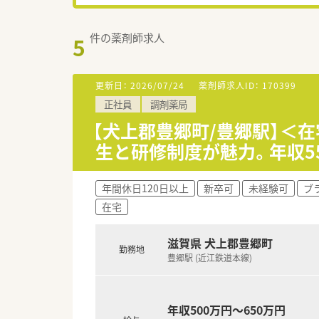
件の薬剤師求人
5
更新日：
2026/07/24
薬剤師求人ID：
170399
正社員
調剤薬局
【犬上郡豊郷町/豊郷駅】＜
生と研修制度が魅力。年収5
年間休日120日以上
新卒可
未経験可
ブ
在宅
滋賀県 犬上郡豊郷町
勤務地
豊郷駅 (近江鉄道本線)
年収500万円～650万円