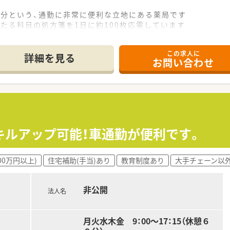
2分という、通勤に非常に便利な立地にある薬局です
たる科目の処方箋を1日に約100枚応需しています
名が在籍しており、手厚い人員体制で業務にあたっています
この求人に
詳細を見る
お問い合わせ
局を展開し、地域に密着した医療サービスを提供しています
であり、安定した経営基盤と充実した福利厚生が魅力です
理解が深く、年に一度全社員との個別面談を実施しています
500万円から600万円の範囲で給与が決定されます
生制度など、大手グループならではの充実した福利厚生があり
キルアップ可能！車通勤が便利です。
ライベートの時間もしっかりと確保できる職場環境です
00万円以上)
住宅補助(手当)あり
教育制度あり
大手チェーン以
37時間30分勤務と、法定より短い労働時間が特徴です
時間程度と少なく、ワークライフバランスを重視できます
非公開
備されており、有給休暇と合わせて長期休暇の相談も可能です
法人名
月火水木金 9：00～17：15（休憩６