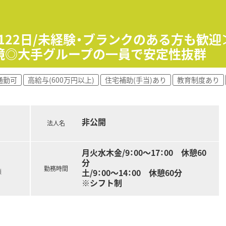
て】
補充となっており、安定して長く勤務できる正社員を募集します
という高い意欲を持った前向きな方を心よりお待ちしています
日122日/未経験・ブランクのある方も歓
ちの方や、周囲と良好なコミュニケーションが取れる方を歓迎し
境◎大手グループの一員で安定性抜群
を展開しており、地域に深く根ざした安定した地場チェーンで
通勤可
高給与(600万円以上)
住宅補助(手当)あり
教育制度あり
通しの良さと大手同様の手厚い福利厚生を両立させております。
始した実績があり、全店舗で高い在宅実績を誇る先駆的な法人で
非公開
腰を据えて長期にわたり活躍していただける環境を整えています
法人名
0万円を想定しており、ご経験に応じて高年収も目指せます。
ラウンダー勤務が可能な方は、最大年収650万円の提示も可能
月火水木金/9：00～17：00 休憩60
分
勤務時間
土/9：00～14：00 休憩60分
額
※シフト制