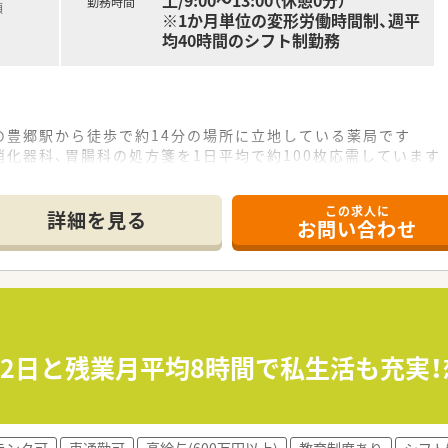
土/9:00〜13:00（休憩0分）
勤務時間
額
※1か月単位の変形労働時間制、週平
均40時間のシフト制勤務
の豊郷駅から徒歩で約14分の場所に立地している薬局です
化器科、胃腸科の処方箋を1日平均で約100枚応需しています
、事務員は常勤2名とパート2名が在籍し協力し合える体制です
この求人に
て】
詳細を見る
お問い合わせ
補充となり、地域医療に貢献いただける新たな仲間を募集して
ながら、丁寧で温かみのあるコミュニケーションが取れる方を
スタッフと積極的に連携しながら業務に取り組める方を歓迎し
慮し、年収500万円から550万円の範囲で優遇いたします
選択型福利厚生制度など、大手グループならではの制度が整って
22日と残業月平均8時間で私生活も充実！
完全週休2日制を採用しており、プライベートとの両立が可能で
、週37時間30分勤務で、法定労働時間よりも短く設定されていま
ランク可
車通勤可
高給与(600万円以上)
教育制度あり
シフト