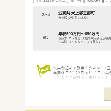
■月間の平均残業時間は8時間
■有給休暇は法定通りに付与さ
滋賀県 犬上郡豊郷町
勤務地
豊郷駅 (近江鉄道本線)
年収500万円～650万円
給与
※想定・平均残業、各種手当を含んだ総
※経験・スキルなどにより異なる
＼実働短めで残業も少なめ／（豊
年間休日が122日あり、1日の
にしながら無理なく働けますよ
＊------------------------------
【店舗情報と応需状況について】
■最寄り駅である豊郷駅から徒
■門前の総合病院から内科や精神
■現在は常勤1名とパート2名の