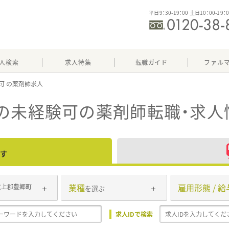
平日9：30-19：00 土日10：00-19：
人検索
求人特集
転職ガイド
ファル
可
の未経験可
の薬剤師転職・求人
す
業種
雇用形態 / 給
犬上郡豊郷町
を選ぶ
求人IDで検索