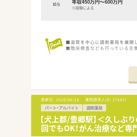
年収450万円～600万円
給与
※経験による
■滋賀を中心に調剤薬局を展開
■臨床検査なども行っている企
更新日：
2026/06/18
薬剤師求人ID：
176437
パート・アルバイト
調剤薬局
【犬上郡/豊郷駅】＜久しぶ
回でもOK！がん治療など専