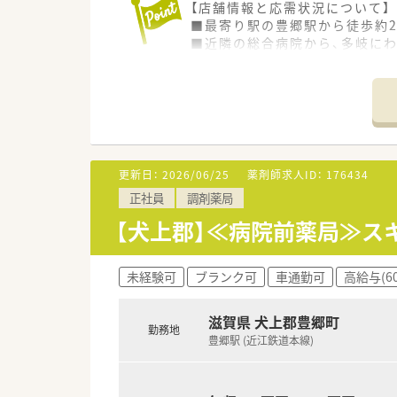
【店舗情報と応需状況について】
■最寄り駅の豊郷駅から徒歩約
■近隣の総合病院から、多岐にわ
■薬剤師は常勤4名とパート5
【法人特徴について】
■滋賀県内に12店舗の調剤薬
■大手調剤薬局グループの一員
■代表が薬剤師のため現場への
更新日：
2026/06/25
薬剤師求人ID：
176434
【求人情報について】
正社員
調剤薬局
■ご経験や年齢を考慮の上、年収
■借上社宅制度や選択型福利厚
【犬上郡】≪病院前薬局≫ス
■年間休日は124日と多く、プ
【勤務実態について】
未経験可
ブランク可
車通勤可
高給与(6
■1日の実働は7時間30分で週
■月間の平均残業時間は8～9
滋賀県 犬上郡豊郷町
■夏季休暇や年末年始休暇も整
勤務地
豊郷駅 (近江鉄道本線)