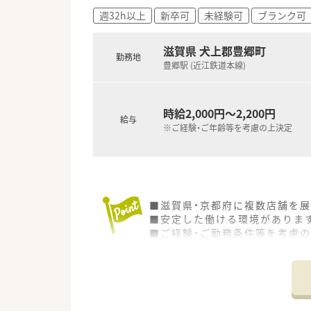
週32h以上
新卒可
未経験可
ブランク可
滋賀県 犬上郡豊郷町
勤務地
豊郷駅 (近江鉄道本線)
時給2,000円～2,200円
給与
※ご経験・ご年齢等を考慮の上決定
■滋賀県・京都府に複数店舗を
■安定した働ける環境がありま
■ご経験・ご勤務条件等を考慮の上
■今ならご勤務曜日・時間など