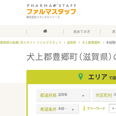
株式会社メディカルリソース
初めての方
求
薬剤師の転職・求人サイト ファルマスタッフ
滋賀県
犬上郡豊郷町
未経験
犬上郡豊郷町（滋賀県）
エリア
で探
都道府県
市区町村
滋賀県
希望条件
未経験可
フリーワード