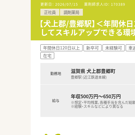
更新日：
2026/07/15
薬剤師求人ID：
170389
【募集背景と求める人物像につい
正社員
調剤薬局
■今回は体制強化のための欠員
■地域医療の発展に貢献したい
【犬上郡/豊郷駅】＜年間休
■しっかりと調剤の経験をお持
してスキルアップできる環
【法人特徴について】
■滋賀県内で12店舗の調剤薬局
年間休日120日以上
新卒可
未経験可
車
■大手グループ傘下のため、風
在宅
■県内でいち早く在宅医療を開
【求人情報について】
滋賀県 犬上郡豊郷町
勤務地
■正社員の勤務薬剤師として、
豊郷駅 (近江鉄道本線)
■提示年収は500万円から60
■近隣エリアの店舗をカバーする
年収500万円～650万円
給与
※想定・平均残業、各種手当を含んだ総
※経験・スキルなどにより異なる