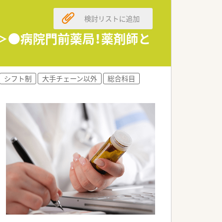
検討リストに追加
。
。
迎＞●病院門前薬局！薬剤師と
ます。
す。
シフト制
大手チェーン以外
総合科目
す。
。
です。