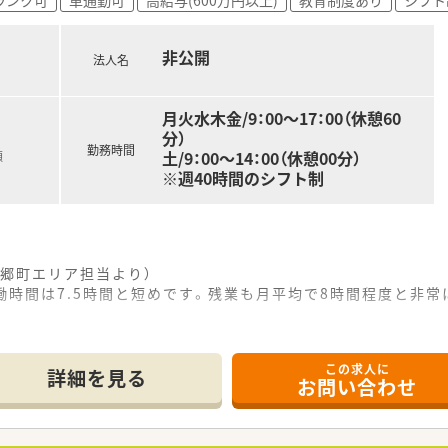
から9時間程度と少なく、ワークライフバランスを重視できます
れ、夏季休暇や年末年始と合わせた長期休暇の取得も相談可能
非公開
法人名
月火水木金/9：00～17：00（休憩60
分）
勤務時間
土/9：00～14：00（休憩00分）
額
※週40時間のシフト制
郷町エリア担当より）
実働時間は7.5時間と短めです。残業も月平均で8時間程度と非
。
------------＊
この求人に
詳細を見る
お問い合わせ
歩2分と、通勤に極めて便利な駅近の好立地に位置する薬局です
科など幅広い科目の処方箋を1日約70枚応需しております。
薬剤師に加えて、事務スタッフも在籍して協力し合っています。