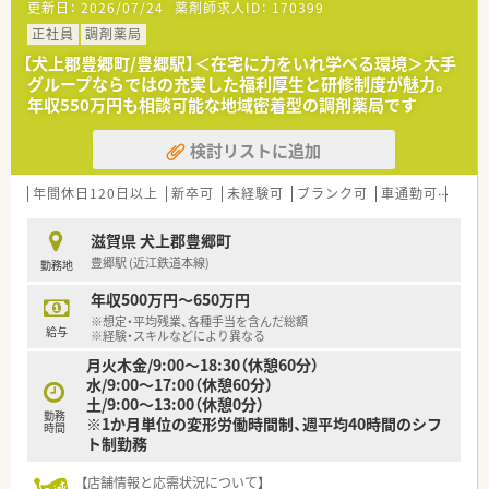
更新日：
2026/07/24
薬剤師求人ID：
170399
正社員
調剤薬局
【犬上郡豊郷町/豊郷駅】＜在宅に力をいれ学べる環境＞大手
グループならではの充実した福利厚生と研修制度が魅力。
年収550万円も相談可能な地域密着型の調剤薬局です
検討リストに追加
年間休日120日以上
新卒可
未経験可
ブランク可
車通勤可
高給与
滋賀県 犬上郡豊郷町
豊郷駅 (近江鉄道本線)
勤務地
年収500万円～650万円
※想定・平均残業、各種手当を含んだ総額
給与
※経験・スキルなどにより異なる
月火木金/9:00〜18:30（休憩60分）
水/9:00〜17:00（休憩60分）
土/9:00〜13:00（休憩0分）
勤務
※1か月単位の変形労働時間制、週平均40時間のシフ
時間
ト制勤務
【店舗情報と応需状況について】