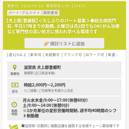
更新日：
2026/06/18
薬剤師求人ID：
176437
パート・アルバイト
調剤薬局
【犬上郡/豊郷駅】＜久しぶりのパート募集＞●総合病院門
前、平日17時までの勤務、土曜日は月2回でもOK！がん治療
など専門性の高い処方に携われ学べる環境です
検討リストに追加
週32h以上
新卒可
未経験可
ブランク可
Ｗワーク可
車通勤可
滋賀県 犬上郡豊郷町
豊郷駅 (近江鉄道本線)
勤務地
時給2,000円～2,200円
※ご経験・ご年齢等を考慮の上決定
給与
月火水木金/9:00～17:00（休憩60分）
土/9:00～14:00（休憩0分）
※1か月単位の変形労働時間制、週平均40時間のシフ
勤務
時間
ト制勤務
■滋賀県・京都府に複数店舗を展開する地場チェーン薬局様です