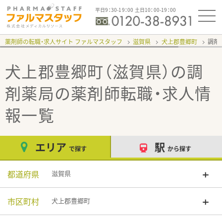
平日9：30-19：00 土日10：00-19：00
薬剤師の転職・求人サイト ファルマスタッフ
滋賀県
犬上郡豊郷町
調剤
犬上郡豊郷町（滋賀県）の調
剤薬局
の薬剤師転職・求人情
報一覧
エリア
駅
で探す
から探す
都道府県
滋賀県
市区町村
犬上郡豊郷町