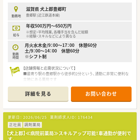
■しっかりと調剤の経験をお持ちの方や、周囲と良好なコミュニ
ケーションが取れる方を歓迎します。
滋賀県 犬上郡豊郷町
豊郷駅 (近江鉄道本線)
勤務地
【法人特徴について】
■滋賀県内で12店舗の調剤薬局を展開しており、地域に深く根
年収500万円～650万円
ざした安定した地場チェーンです。
※想定・平均残業、各種手当を含んだ総額
■大手グループ傘下のため、風通しの良さと大手同様の手厚い福
給与
※経験・スキルなどにより異なる
利厚生を両立させております。
月火水木金/9：00～17：00 休憩60分
■県内でいち早く在宅医療を開始した実績があり、全店舗で高い
土/9：00～14：00 休憩60分
在宅実績を誇る先駆的な法人です。
勤務
※シフト制
時間
【求人情報について】
■正社員の勤務薬剤師として、腰を据えて長期にわたり活躍して
【店舗情報と応需状況について】
いただける環境を整えています。
■最寄り駅の豊郷駅から徒歩約2分という、通勤に非常に便利な
■提示年収は500万円から600万円を想定しており、ご経験に応
立地にある薬局です
じて高年収も目指せます。
■近隣の総合病院から、多岐にわたる科目の処方箋を1日に約
■近隣エリアの店舗をカバーするラウンダー勤務が可能な方は、
100枚応需しています
詳細を見る
お問い合わせ
最大年収650万円の提示も可能です。
■薬剤師は常勤4名とパート5名が在籍しており、手厚い人員体
制で業務にあたっています
【法人特徴について】
更新日：
2026/06/25
薬剤師求人ID：
176434
■滋賀県内に12店舗の調剤薬局を展開し、地域に密着した医療
サービスを提供しています
正社員
調剤薬局
■大手調剤薬局グループの一員であり、安定した経営基盤と充実
【犬上郡】≪病院前薬局≫スキルアップ可能！車通勤が便利で
した福利厚生が魅力です
す。