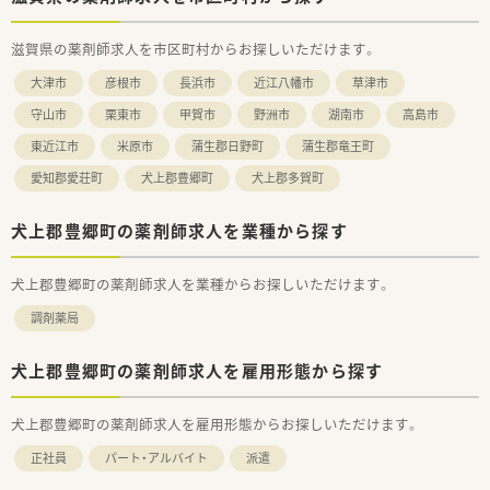
滋賀県の薬剤師求人を市区町村からお探しいただけます。
大津市
彦根市
長浜市
近江八幡市
草津市
守山市
栗東市
甲賀市
野洲市
湖南市
高島市
東近江市
米原市
蒲生郡日野町
蒲生郡竜王町
愛知郡愛荘町
犬上郡豊郷町
犬上郡多賀町
犬上郡豊郷町の薬剤師求人を業種から探す
犬上郡豊郷町の薬剤師求人を業種からお探しいただけます。
調剤薬局
犬上郡豊郷町の薬剤師求人を雇用形態から探す
犬上郡豊郷町の薬剤師求人を雇用形態からお探しいただけます。
正社員
パート・アルバイト
派遣