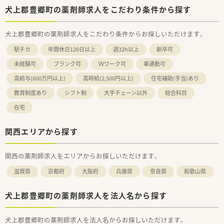
犬上郡豊郷町の薬剤師求人をこだわり条件から探す
犬上郡豊郷町の薬剤師求人をこだわり条件からお探しいただけます。
駅チカ
年間休日120日以上
週32h以上
新卒可
未経験可
ブランク可
Ｗワーク可
車通勤可
高給与(600万円以上)
高時給(2,500円以上)
住宅補助(手当)あり
教育制度あり
シフト制
大手チェーン以外
総合科目
在宅
関西エリアから探す
関西の薬剤師求人をエリアからお探しいただけます。
滋賀県
京都府
大阪府
兵庫県
奈良県
和歌山県
犬上郡豊郷町の薬剤師求人を法人名から探す
犬上郡豊郷町の薬剤師求人を法人名からお探しいただけます。