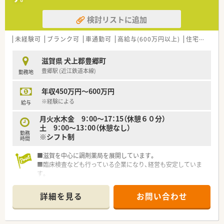
■代表が薬剤師のため現場への理解が深く、年に一度全社員との
個別面談を実施しています
検討リストに追加
【求人情報について】
■ご経験や年齢を考慮の上、年収500万円から600万円の範囲で
未経験可
ブランク可
車通勤可
高給与(600万円以上)
住宅補助(手当)あり
給与が決定されます
■借上社宅制度や選択型福利厚生制度など、大手グループならで
滋賀県 犬上郡豊郷町
はの充実した福利厚生があります
豊郷駅 (近江鉄道本線)
勤務地
■年間休日は124日と多く、プライベートの時間もしっかりと確
保できる職場環境です
年収450万円～600万円
【勤務実態について】
※経験による
給与
■1日の実働は7時間30分で週37時間30分勤務と、法定より短い
月火水木金 9：00～17：15（休憩６０分）
労働時間が特徴です
土 9：00～13：00（休憩なし）
■月間の平均残業時間は8～9時間程度と少なく、ワークライフ
勤務
※シフト制
バランスを重視できます
時間
■夏季休暇や年末年始休暇も整備されており、有給休暇と合わせ
て長期休暇の相談も可能です
■滋賀を中心に調剤薬局を展開しています。
■臨床検査なども行っている企業になり、経営も安定していま
す。
詳細を見る
お問い合わせ