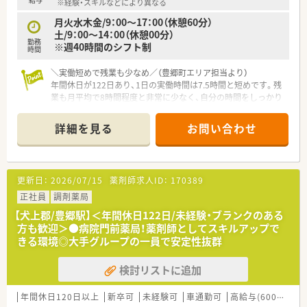
※経験・スキルなどにより異なる
時間よりも短く設定されています
月火水木金/9：00～17：00（休憩60分）
■月間の平均残業時間は8時間から9時間程度と少なく、ワーク
土/9：00～14：00（休憩00分）
ライフバランスを重視できます
勤務
※週40時間のシフト制
■有給休暇は法定通りに付与され、夏季休暇や年末年始と合わせ
時間
た長期休暇の取得も相談可能です
＼実働短めで残業も少なめ／（豊郷町エリア担当より）
年間休日が122日あり、1日の実働時間は7.5時間と短めです。残
業も月平均で8時間程度と非常に少なく、自分の時間をしっかり
と大切にしながら無理なく働けますよ。
＊------------------------------------------＊
詳細を見る
お問い合わせ
【店舗情報と応需状況について】
■最寄り駅である豊郷駅から徒歩2分と、通勤に極めて便利な駅
近の好立地に位置する薬局です。
更新日：
2026/07/15
薬剤師求人ID：
170389
■門前の総合病院から内科や精神科など幅広い科目の処方箋を1
日約70枚応需しております。
正社員
調剤薬局
■現在は常勤1名とパート2名の薬剤師に加えて、事務スタッフ
【犬上郡/豊郷駅】＜年間休日122日/未経験・ブランクのある
も在籍して協力し合っています。
方も歓迎＞●病院門前薬局！薬剤師としてスキルアップで
きる環境◎大手グループの一員で安定性抜群
【募集背景と求める人物像について】
■今回は体制強化のための欠員補充となっており、安定して長く
検討リストに追加
勤務できる正社員を募集します。
■地域医療の発展に貢献したいという高い意欲を持った前向き
な方を心よりお待ちしています。
年間休日120日以上
新卒可
未経験可
車通勤可
高給与(600万円以上)