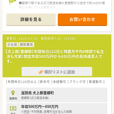
■最寄り駅である近江鉄道本線の豊郷駅から徒歩で約14分の場
所に立地している薬局です
■近隣のクリニックから内科や消化器科、胃腸科の処方箋を1日
平均で約100枚応需しています
詳細を見る
お問い合わせ
■薬剤師は常勤3名とパート2名、事務員は常勤2名とパート2名
が在籍し協力し合える体制です
【募集背景と求める人物像について】
更新日：
2026/07/15
薬剤師求人ID：
170396
■今回は体制強化のための欠員補充となり、地域医療に貢献いた
だける新たな仲間を募集しています
正社員
調剤薬局
■患者様一人ひとりに寄り添いながら、丁寧で温かみのあるコミ
【犬上郡/豊郷駅】年間休日122日と残業月平均8時間で私生
ュニケーションが取れる方を求めています
活も充実！想定年収500万円から650万円の高待遇求人で
■チームワークを尊重し、他のスタッフと積極的に連携しながら
す。
業務に取り組める方を歓迎します
検討リストに追加
【求人情報について】
■これまでのご経験やご年齢を考慮し、年収500万円から550万
円の範囲で優遇いたします
年間休日120日以上
新卒可
未経験可
ブランク可
車通勤可
高給与
■借上社宅制度や退職金制度、選択型福利厚生制度など、大手グ
ループならではの制度が整っています
滋賀県 犬上郡豊郷町
■年間休日は124日と豊富で、完全週休2日制を採用しており、プ
豊郷駅 (近江鉄道本線)
勤務地
ライベートとの両立が可能です
年収500万円～650万円
【勤務実態について】
※想定・平均残業、各種手当を含んだ総額
■1日の実働時間は7時間30分、週37時間30分勤務で、法定労働
給与