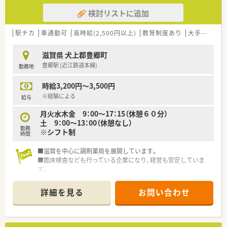
検討リストに追加
駅チカ
車通勤可
高時給(2,500円以上)
教育制度あり
大手チェーン以外
滋賀県 犬上郡豊郷町
豊郷駅 (近江鉄道本線)
勤務地
時給3,200円～3,500円
※経験による
給与
月火水木金 9：00～17：15（休憩６０分）
土 9：00～13：00（休憩なし）
勤務
※シフト制
時間
■滋賀を中心に調剤薬局を展開しています。
■臨床検査なども行っている企業になり、経営も安定していま
す。
詳細を見る
お問い合わせ