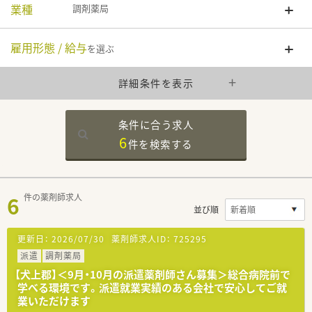
業種
調剤薬局
雇用形態 / 給与
を選ぶ
詳細条件を表示
条件に合う求人
6
件を
検索する
6
件の薬剤師求人
並び順
更新日：
2026/07/30
薬剤師求人ID：
725295
派遣
調剤薬局
【犬上郡】＜9月・10月の派遣薬剤師さん募集＞総合病院前で
学べる環境です。派遣就業実績のある会社で安心してご就
業いただけます