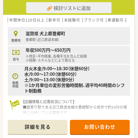
検討リストに追加
年間休日120日以上
新卒可
未経験可
ブランク可
車通勤可
高給与
滋賀県 犬上郡豊郷町
豊郷駅 (近江鉄道本線)
勤務地
年収500万円～650万円
※想定・平均残業、各種手当を含んだ総額
給与
※経験・スキルなどにより異なる
月火木金/9:00〜18:30（休憩60分）
水/9:00〜17:00（休憩60分）
土/9:00〜13:00（休憩0分）
勤務
※1か月単位の変形労働時間制、週平均40時間のシフ
時間
ト制勤務
【店舗情報と応需状況について】
■最寄り駅である近江鉄道本線の豊郷駅から徒歩で約14分の場
所に立地している薬局です
■近隣のクリニックから内科や消化器科、胃腸科の処方箋を1日
平均で約100枚応需しています
詳細を見る
お問い合わせ
■薬剤師は常勤3名とパート2名、事務員は常勤2名とパート2名
が在籍し協力し合える体制です