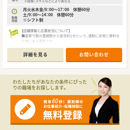
※経験・スキルなどにより異なる
利厚生を両立させております。
月火水木金/9：00～17：00 休憩60分
■県内でいち早く在宅医療を開始した実績があり、全店舗で高い
土/9：00～14：00 休憩60分
在宅実績を誇る先駆的な法人です。
勤務
※シフト制
時間
【求人情報について】
■正社員の勤務薬剤師として、腰を据えて長期にわたり活躍して
【店舗情報と応需状況について】
いただける環境を整えています。
■最寄り駅の豊郷駅から徒歩約2分という、通勤に非常に便利な
■提示年収は500万円から600万円を想定しており、ご経験に応
立地にある薬局です
じて高年収も目指せます。
■近隣の総合病院から、多岐にわたる科目の処方箋を1日に約
■近隣エリアの店舗をカバーするラウンダー勤務が可能な方は、
100枚応需しています
詳細を見る
お問い合わせ
最大年収650万円の提示も可能です。
■薬剤師は常勤4名とパート5名が在籍しており、手厚い人員体
制で業務にあたっています
【法人特徴について】
■滋賀県内に12店舗の調剤薬局を展開し、地域に密着した医療
わたしたちがあなたの条件にぴった
サービスを提供しています
りの職場をお探しします。
■大手調剤薬局グループの一員であり、安定した経営基盤と充実
した福利厚生が魅力です
■代表が薬剤師のため現場への理解が深く、年に一度全社員との
個別面談を実施しています
【求人情報について】
■ご経験や年齢を考慮の上、年収500万円から600万円の範囲で
給与が決定されます