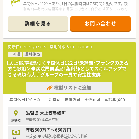
年間休日が122日あり、1日の実働時間は7.5時間と短めです。残
業も月平均で8時間程度と非常に少なく、自分の時間をしっかり
と大切にしながら無理なく働けますよ。
＊------------------------------------------＊
詳細を見る
お問い合わせ
【店舗情報と応需状況について】
■最寄り駅である豊郷駅から徒歩2分と、通勤に極めて便利な駅
近の好立地に位置する薬局です。
更新日：
2026/07/15
薬剤師求人ID：
170389
■門前の総合病院から内科や精神科など幅広い科目の処方箋を1
日約70枚応需しております。
正社員
調剤薬局
■現在は常勤1名とパート2名の薬剤師に加えて、事務スタッフ
【犬上郡/豊郷駅】＜年間休日122日/未経験・ブランクのある
も在籍して協力し合っています。
方も歓迎＞●病院門前薬局！薬剤師としてスキルアップで
きる環境◎大手グループの一員で安定性抜群
【募集背景と求める人物像について】
■今回は体制強化のための欠員補充となっており、安定して長く
検討リストに追加
勤務できる正社員を募集します。
■地域医療の発展に貢献したいという高い意欲を持った前向き
な方を心よりお待ちしています。
年間休日120日以上
新卒可
未経験可
車通勤可
高給与(600万円以上)
■しっかりと調剤の経験をお持ちの方や、周囲と良好なコミュニ
ケーションが取れる方を歓迎します。
滋賀県 犬上郡豊郷町
豊郷駅 (近江鉄道本線)
勤務地
【法人特徴について】
■滋賀県内で12店舗の調剤薬局を展開しており、地域に深く根
年収500万円～650万円
ざした安定した地場チェーンです。
※想定・平均残業、各種手当を含んだ総額
■大手グループ傘下のため、風通しの良さと大手同様の手厚い福
給与