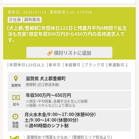
【募集背景と求める人物像について】
更新日：
2026/07/15
薬剤師求人ID：
170396
■今回は体制強化のための欠員補充となり、地域医療に貢献いた
だける新たな仲間を募集しています
正社員
調剤薬局
■患者様一人ひとりに寄り添いながら、丁寧で温かみのあるコミ
【犬上郡/豊郷駅】年間休日122日と残業月平均8時間で私生
ュニケーションが取れる方を求めています
活も充実！想定年収500万円から650万円の高待遇求人で
■チームワークを尊重し、他のスタッフと積極的に連携しながら
す。
業務に取り組める方を歓迎します
検討リストに追加
【求人情報について】
■これまでのご経験やご年齢を考慮し、年収500万円から550万
円の範囲で優遇いたします
年間休日120日以上
新卒可
未経験可
ブランク可
車通勤可
高給与
■借上社宅制度や退職金制度、選択型福利厚生制度など、大手グ
ループならではの制度が整っています
滋賀県 犬上郡豊郷町
■年間休日は124日と豊富で、完全週休2日制を採用しており、プ
豊郷駅 (近江鉄道本線)
勤務地
ライベートとの両立が可能です
年収500万円～650万円
【勤務実態について】
※想定・平均残業、各種手当を含んだ総額
■1日の実働時間は7時間30分、週37時間30分勤務で、法定労働
給与
※経験・スキルなどにより異なる
時間よりも短く設定されています
月火水木金/9：00～17：00（休憩60分）
■月間の平均残業時間は8時間から9時間程度と少なく、ワーク
土/9：00～14：00（休憩00分）
ライフバランスを重視できます
勤務
※週40時間のシフト制
■有給休暇は法定通りに付与され、夏季休暇や年末年始と合わせ
時間
た長期休暇の取得も相談可能です
＼実働短めで残業も少なめ／（豊郷町エリア担当より）