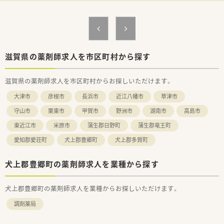
■借上社宅制度や選択型福利厚生制度など、大手グループならで
はの充実した福利厚生があります
■年間休日は124日と多く、プライベートの時間もしっかりと確
保できる職場環境です
【勤務実態について】
■1日の実働は7時間30分で週37時間30分勤務と、法定より短い
滋賀県の薬剤師求人を市区町村から探す
労働時間が特徴です
■月間の平均残業時間は8～9時間程度と少なく、ワークライフ
滋賀県の薬剤師求人を市区町村からお探しいただけます。
バランスを重視できます
■夏季休暇や年末年始休暇も整備されており、有給休暇と合わせ
大津市
彦根市
長浜市
近江八幡市
草津市
て長期休暇の相談も可能です
守山市
栗東市
甲賀市
野洲市
湖南市
高島市
東近江市
米原市
蒲生郡日野町
蒲生郡竜王町
愛知郡愛荘町
犬上郡豊郷町
犬上郡多賀町
犬上郡豊郷町の薬剤師求人を業種から探す
犬上郡豊郷町の薬剤師求人を業種からお探しいただけます。
調剤薬局