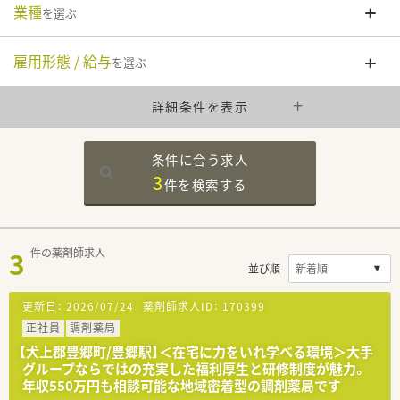
業種
を選ぶ
雇用形態 / 給与
を選ぶ
詳細条件を表示
条件に合う求人
3
件を
検索する
3
件の薬剤師求人
並び順
更新日：
2026/07/24
薬剤師求人ID：
170399
正社員
調剤薬局
【犬上郡豊郷町/豊郷駅】＜在宅に力をいれ学べる環境＞大手
グループならではの充実した福利厚生と研修制度が魅力。
年収550万円も相談可能な地域密着型の調剤薬局です