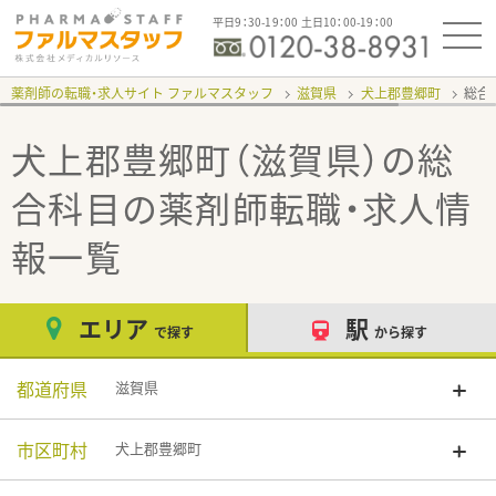
平日9：30-19：00 土日10：00-19：00
薬剤師の転職・求人サイト ファルマスタッフ
滋賀県
犬上郡豊郷町
総合
犬上郡豊郷町（滋賀県）の総
合科目
の薬剤師転職・求人情
報一覧
エリア
駅
で探す
から探す
都道府県
滋賀県
市区町村
犬上郡豊郷町