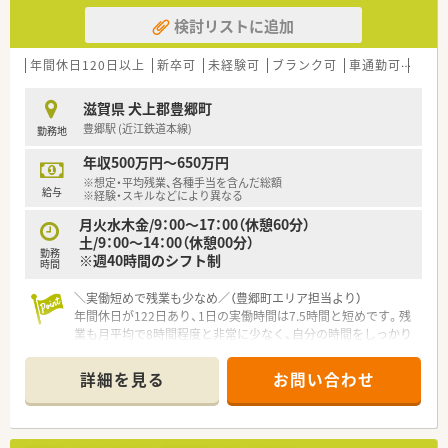
検討リストに追加
年間休日120日以上
新卒可
未経験可
ブランク可
車通勤可
高給与
滋賀県 犬上郡豊郷町
豊郷駅 (近江鉄道本線)
勤務地
年収500万円～650万円
※想定・平均残業、各種手当を含んだ総額
給与
※経験・スキルなどにより異なる
月火水木金/9：00～17：00（休憩60分）
土/9：00～14：00（休憩00分）
勤務
※週40時間のシフト制
時間
＼実働短めで残業も少なめ／（豊郷町エリア担当より）
年間休日が122日あり、1日の実働時間は7.5時間と短めです。残
業も月平均で8時間程度と非常に少なく、自分の時間をしっかり
と大切にしながら無理なく働けますよ。
＊------------------------------------------＊
詳細を見る
お問い合わせ
【店舗情報と応需状況について】
■最寄り駅である豊郷駅から徒歩2分と、通勤に極めて便利な駅
近の好立地に位置する薬局です。