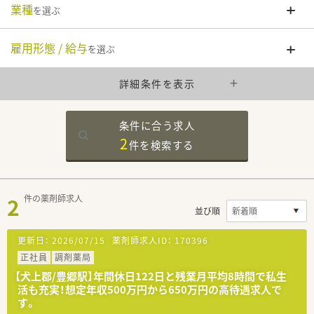
業種
を選ぶ
雇用形態 / 給与
を選ぶ
詳細条件を表示
条件に合う求人
2
件を
検索する
2
件の薬剤師求人
並び順
更新日：
2026/07/15
薬剤師求人ID：
170396
正社員
調剤薬局
【犬上郡/豊郷駅】年間休日122日と残業月平均8時間で私生
活も充実！想定年収500万円から650万円の高待遇求人で
す。