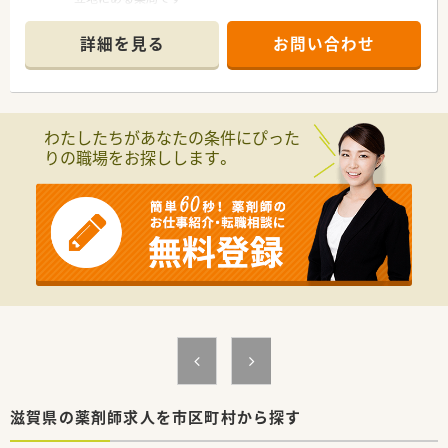
じて高年収も目指せます。
■近隣の総合病院から、多岐にわたる科目の処方箋を1日に約
■近隣エリアの店舗をカバーするラウンダー勤務が可能な方は、
100枚応需しています
詳細を見る
お問い合わせ
最大年収650万円の提示も可能です。
■薬剤師は常勤4名とパート5名が在籍しており、手厚い人員体
制で業務にあたっています
【法人特徴について】
■滋賀県内に12店舗の調剤薬局を展開し、地域に密着した医療
わたしたちがあなたの条件にぴった
サービスを提供しています
りの職場をお探しします。
■大手調剤薬局グループの一員であり、安定した経営基盤と充実
した福利厚生が魅力です
■代表が薬剤師のため現場への理解が深く、年に一度全社員との
個別面談を実施しています
【求人情報について】
■ご経験や年齢を考慮の上、年収500万円から600万円の範囲で
給与が決定されます
■借上社宅制度や選択型福利厚生制度など、大手グループならで
はの充実した福利厚生があります
■年間休日は124日と多く、プライベートの時間もしっかりと確
保できる職場環境です
【勤務実態について】
■1日の実働は7時間30分で週37時間30分勤務と、法定より短い
滋賀県の薬剤師求人を市区町村から探す
労働時間が特徴です