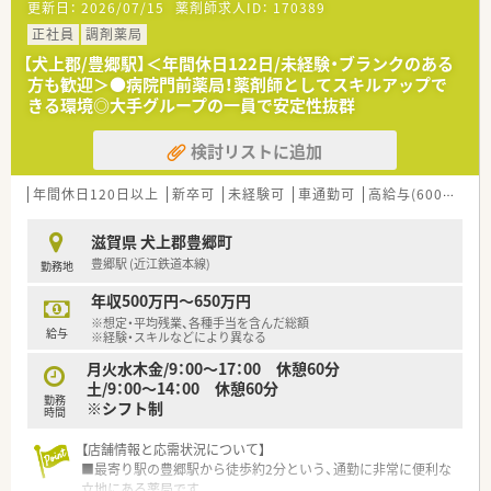
更新日：
2026/07/15
薬剤師求人ID：
170389
■門前の総合病院から内科や精神科など幅広い科目の処方箋を1
日約70枚応需しております。
正社員
調剤薬局
■現在は常勤1名とパート2名の薬剤師に加えて、事務スタッフ
【犬上郡/豊郷駅】＜年間休日122日/未経験・ブランクのある
も在籍して協力し合っています。
方も歓迎＞●病院門前薬局！薬剤師としてスキルアップで
きる環境◎大手グループの一員で安定性抜群
【募集背景と求める人物像について】
■今回は体制強化のための欠員補充となっており、安定して長く
検討リストに追加
勤務できる正社員を募集します。
■地域医療の発展に貢献したいという高い意欲を持った前向き
な方を心よりお待ちしています。
年間休日120日以上
新卒可
未経験可
車通勤可
高給与(600万円以上)
■しっかりと調剤の経験をお持ちの方や、周囲と良好なコミュニ
ケーションが取れる方を歓迎します。
滋賀県 犬上郡豊郷町
豊郷駅 (近江鉄道本線)
勤務地
【法人特徴について】
■滋賀県内で12店舗の調剤薬局を展開しており、地域に深く根
年収500万円～650万円
ざした安定した地場チェーンです。
※想定・平均残業、各種手当を含んだ総額
■大手グループ傘下のため、風通しの良さと大手同様の手厚い福
給与
※経験・スキルなどにより異なる
利厚生を両立させております。
月火水木金/9：00～17：00 休憩60分
■県内でいち早く在宅医療を開始した実績があり、全店舗で高い
土/9：00～14：00 休憩60分
在宅実績を誇る先駆的な法人です。
勤務
※シフト制
時間
【求人情報について】
■正社員の勤務薬剤師として、腰を据えて長期にわたり活躍して
【店舗情報と応需状況について】
いただける環境を整えています。
■最寄り駅の豊郷駅から徒歩約2分という、通勤に非常に便利な
■提示年収は500万円から600万円を想定しており、ご経験に応
立地にある薬局です