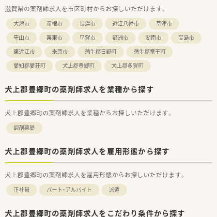
■月間の平均残業時間は8～9時間程度と少なく、ワークライフ
滋賀県の薬剤師求人を市区町村からお探しいただけます。
バランスを重視できます
■夏季休暇や年末年始休暇も整備されており、有給休暇と合わせ
大津市
彦根市
長浜市
近江八幡市
草津市
て長期休暇の相談も可能です
守山市
栗東市
甲賀市
野洲市
湖南市
高島市
東近江市
米原市
蒲生郡日野町
蒲生郡竜王町
愛知郡愛荘町
犬上郡豊郷町
犬上郡多賀町
犬上郡豊郷町の薬剤師求人を業種から探す
犬上郡豊郷町の薬剤師求人を業種からお探しいただけます。
調剤薬局
犬上郡豊郷町の薬剤師求人を雇用形態から探す
犬上郡豊郷町の薬剤師求人を雇用形態からお探しいただけます。
正社員
パート・アルバイト
派遣
犬上郡豊郷町の薬剤師求人をこだわり条件から探す