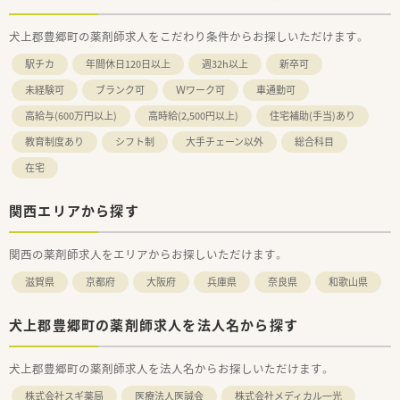
犬上郡豊郷町の薬剤師求人をこだわり条件からお探しいただけます。
駅チカ
年間休日120日以上
週32h以上
新卒可
未経験可
ブランク可
Ｗワーク可
車通勤可
高給与(600万円以上)
高時給(2,500円以上)
住宅補助(手当)あり
教育制度あり
シフト制
大手チェーン以外
総合科目
在宅
関西エリアから探す
関西の薬剤師求人をエリアからお探しいただけます。
滋賀県
京都府
大阪府
兵庫県
奈良県
和歌山県
犬上郡豊郷町の薬剤師求人を法人名から探す
犬上郡豊郷町の薬剤師求人を法人名からお探しいただけます。
株式会社スギ薬局
医療法人医誠会
株式会社メディカル一光