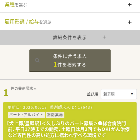
業種
を選ぶ
雇用形態 / 給与
を選ぶ
詳細条件を表示
条件に合う求人
1
件を
検索する
1
件の薬剤師求人
並び順
更新日：
2026/06/18
薬剤師求人ID：
176437
パート・アルバイト
調剤薬局
【犬上郡/豊郷駅】＜久しぶりのパート募集＞●総合病院門
前、平日17時までの勤務、土曜日は月2回でもOK！がん治療
など専門性の高い処方に携われ学べる環境です