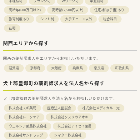
未経験可
ブランク可
Ｗワーク可
車通勤可
高給与(600万円以上)
高時給(2,500円以上)
住宅補助(手当)あり
教育制度あり
シフト制
大手チェーン以外
総合科目
在宅
関西エリアから探す
関西の薬剤師求人をエリアからお探しいただけます。
滋賀県
京都府
大阪府
兵庫県
奈良県
和歌山県
犬上郡豊郷町の薬剤師求人を法人名から探す
犬上郡豊郷町の薬剤師求人を法人名からお探しいただけます。
株式会社スギ薬局
医療法人医誠会
株式会社メディカル一光
株式会社レークケア
株式会社クスリのアオキ
ウエルシア薬局株式会社
株式会社アイセイ薬局
株式会社サンドラッグ
シマタニ株式会社