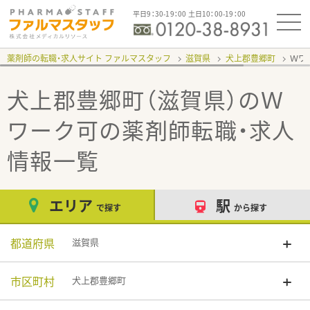
平日9：30-19：00 土日10：00-19：00
薬剤師の転職・求人サイト ファルマスタッフ
滋賀県
犬上郡豊郷町
Ｗワ
犬上郡豊郷町（滋賀県）のＷ
ワーク可
の薬剤師転職・求人
情報一覧
エリア
駅
で探す
から探す
都道府県
滋賀県
市区町村
犬上郡豊郷町