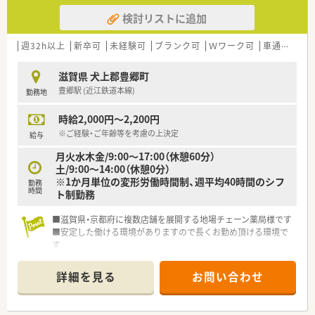
検討リストに追加
週32h以上
新卒可
未経験可
ブランク可
Ｗワーク可
車通勤可
滋賀県 犬上郡豊郷町
豊郷駅 (近江鉄道本線)
勤務地
時給2,000円～2,200円
※ご経験・ご年齢等を考慮の上決定
給与
月火水木金/9:00～17:00（休憩60分）
土/9:00～14:00（休憩0分）
※1か月単位の変形労働時間制、週平均40時間のシフ
勤務
時間
ト制勤務
■滋賀県・京都府に複数店舗を展開する地場チェーン薬局様です
■安定した働ける環境がありますので長くお勤め頂ける環境で
す
■ご経験・ご勤務条件等を考慮の上時給2,200円まで可能！
■今ならご勤務曜日・時間などご相談可能です
詳細を見る
お問い合わせ