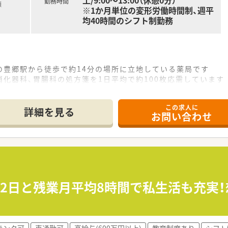
土/9:00〜13:00（休憩0分）
勤務時間
額
※1か月単位の変形労働時間制、週平
均40時間のシフト制勤務
の豊郷駅から徒歩で約14分の場所に立地している薬局です
化器科、胃腸科の処方箋を1日平均で約100枚応需しています
、事務員は常勤2名とパート2名が在籍し協力し合える体制です
この求人に
て】
詳細を見る
お問い合わせ
補充となり、地域医療に貢献いただける新たな仲間を募集して
ながら、丁寧で温かみのあるコミュニケーションが取れる方を
スタッフと積極的に連携しながら業務に取り組める方を歓迎し
慮し、年収500万円から550万円の範囲で優遇いたします
選択型福利厚生制度など、大手グループならではの制度が整って
22日と残業月平均8時間で私生活も充実！
完全週休2日制を採用しており、プライベートとの両立が可能で
、週37時間30分勤務で、法定労働時間よりも短く設定されていま
ランク可
車通勤可
高給与(600万円以上)
教育制度あり
シフト