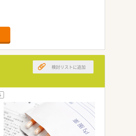
検討リストに追加
ます
外