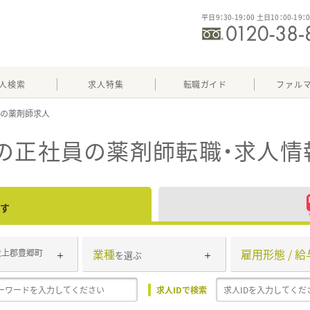
平日9：30-19：00 土日10：00-19：
人検索
求人特集
転職ガイド
ファル
員
の正社員
の薬剤師転職・求人情
す
業種
雇用形態 / 給
犬上郡豊郷町
を選ぶ
求人IDで検索