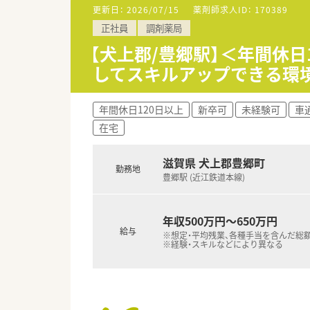
更新日：
2026/07/15
薬剤師求人ID：
170389
【募集背景と求める人物像につい
正社員
調剤薬局
■今回は体制強化のための欠員
■地域医療の発展に貢献したい
【犬上郡/豊郷駅】＜年間休
■しっかりと調剤の経験をお持
してスキルアップできる環
【法人特徴について】
■滋賀県内で12店舗の調剤薬局
年間休日120日以上
新卒可
未経験可
車
■大手グループ傘下のため、風
在宅
■県内でいち早く在宅医療を開
【求人情報について】
滋賀県 犬上郡豊郷町
勤務地
■正社員の勤務薬剤師として、
豊郷駅 (近江鉄道本線)
■提示年収は500万円から60
■近隣エリアの店舗をカバーする
年収500万円～650万円
給与
※想定・平均残業、各種手当を含んだ総
※経験・スキルなどにより異なる