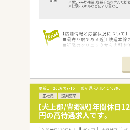
給与
※想定・平均残業、各種手当を含んだ総
※経験・スキルなどにより異なる
【店舗情報と応需状況について】
■最寄り駅である近江鉄道本線
■近隣のクリニックから内科や消
■薬剤師は常勤3名とパート2名
【募集背景と求める人物像につい
■今回は体制強化のための欠員
■患者様一人ひとりに寄り添い
■チームワークを尊重し、他の
更新日：
2026/07/15
薬剤師求人ID：
170396
【求人情報について】
正社員
調剤薬局
■これまでのご経験やご年齢を考
■借上社宅制度や退職金制度、
【犬上郡/豊郷駅】年間休日1
■年間休日は124日と豊富で、
円の高待遇求人です。
【勤務実態について】
■1日の実働時間は7時間30分
年間休日120日以上
新卒可
未経験可
ブ