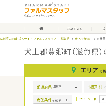
株式会社メディカルリソース
初めての方
求
薬剤師の転職・求人サイト ファルマスタッフ
滋賀県
犬上郡豊郷町
正社
犬上郡豊郷町（滋賀県）
エリア
で探
都道府県
市区町村
滋賀県
希望条件
フリーワード
を選ぶ