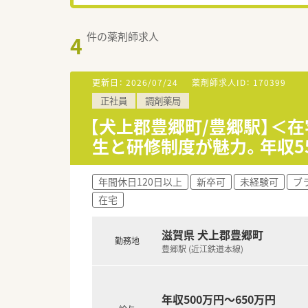
件の薬剤師求人
4
更新日：
2026/07/24
薬剤師求人ID：
170399
正社員
調剤薬局
【犬上郡豊郷町/豊郷駅】＜
生と研修制度が魅力。年収5
年間休日120日以上
新卒可
未経験可
ブ
在宅
滋賀県 犬上郡豊郷町
勤務地
豊郷駅 (近江鉄道本線)
年収500万円～650万円