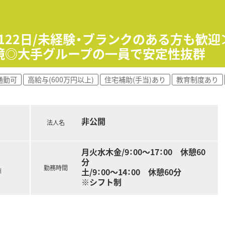
て】
補充となっており、安定して長く勤務できる正社員を募集します
という高い意欲を持った前向きな方を心よりお待ちしています
日122日/未経験・ブランクのある方も歓
ちの方や、周囲と良好なコミュニケーションが取れる方を歓迎し
境◎大手グループの一員で安定性抜群
を展開しており、地域に深く根ざした安定した地場チェーンで
通勤可
高給与(600万円以上)
住宅補助(手当)あり
教育制度あり
通しの良さと大手同様の手厚い福利厚生を両立させております。
始した実績があり、全店舗で高い在宅実績を誇る先駆的な法人で
非公開
腰を据えて長期にわたり活躍していただける環境を整えています
法人名
0万円を想定しており、ご経験に応じて高年収も目指せます。
ラウンダー勤務が可能な方は、最大年収650万円の提示も可能
月火水木金/9：00～17：00 休憩60
分
勤務時間
土/9：00～14：00 休憩60分
額
※シフト制