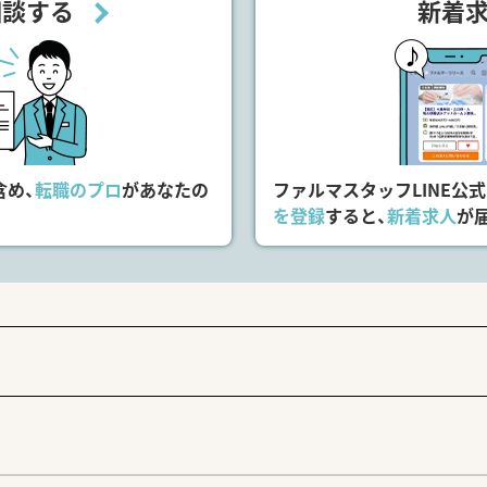
相談する
新着
含め、
転職のプロ
があなたの
ファルマスタッフLINE公
を登録
すると、
新着求人
が