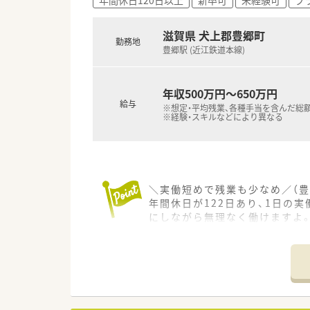
■月間の平均残業時間は8時間
■有給休暇は法定通りに付与さ
滋賀県 犬上郡豊郷町
勤務地
豊郷駅 (近江鉄道本線)
年収500万円～650万円
給与
※想定・平均残業、各種手当を含んだ総
※経験・スキルなどにより異なる
＼実働短めで残業も少なめ／（豊
年間休日が122日あり、1日の
にしながら無理なく働けますよ
＊------------------------------
【店舗情報と応需状況について】
■最寄り駅である豊郷駅から徒
■門前の総合病院から内科や精神
■現在は常勤1名とパート2名の