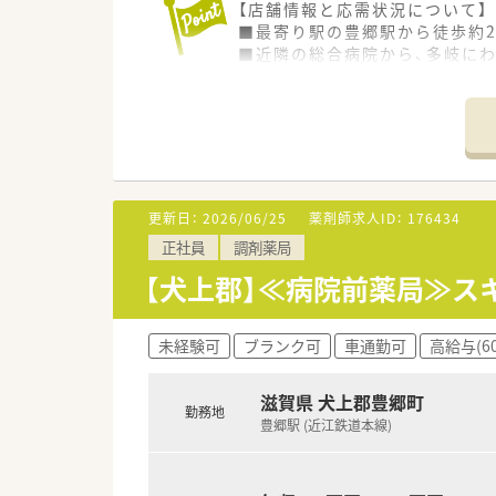
【店舗情報と応需状況について】
■最寄り駅の豊郷駅から徒歩約
■近隣の総合病院から、多岐にわ
■薬剤師は常勤4名とパート5
【法人特徴について】
■滋賀県内に12店舗の調剤薬
■大手調剤薬局グループの一員
■代表が薬剤師のため現場への
更新日：
2026/06/25
薬剤師求人ID：
176434
【求人情報について】
正社員
調剤薬局
■ご経験や年齢を考慮の上、年収
■借上社宅制度や選択型福利厚
【犬上郡】≪病院前薬局≫ス
■年間休日は124日と多く、プ
【勤務実態について】
未経験可
ブランク可
車通勤可
高給与(6
■1日の実働は7時間30分で週
■月間の平均残業時間は8～9
滋賀県 犬上郡豊郷町
■夏季休暇や年末年始休暇も整
勤務地
豊郷駅 (近江鉄道本線)