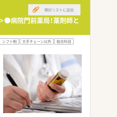
検討リストに追加
。
。
迎＞●病院門前薬局！薬剤師と
ます。
す。
シフト制
大手チェーン以外
総合科目
す。
。
です。