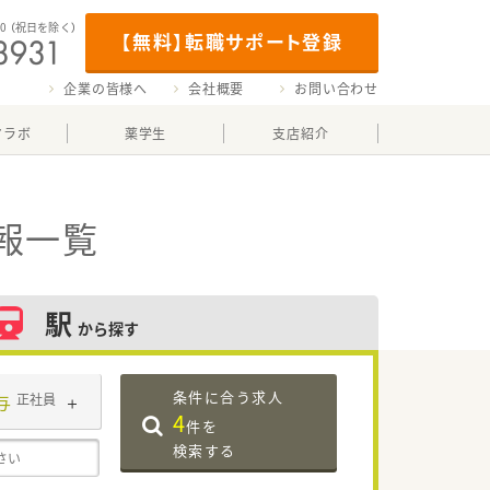
00
（祝日を除く）
【無料】転職サポート登録
企業の皆様へ
会社概要
お問い合わせ
マラボ
薬学生
支店紹介
報一覧
駅
から探す
条件に合う求人
与
正社員
4
件を
検索する