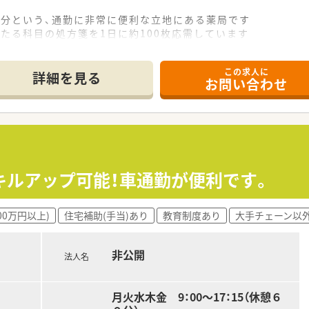
2分という、通勤に非常に便利な立地にある薬局です
たる科目の処方箋を1日に約100枚応需しています
名が在籍しており、手厚い人員体制で業務にあたっています
この求人に
詳細を見る
お問い合わせ
局を展開し、地域に密着した医療サービスを提供しています
であり、安定した経営基盤と充実した福利厚生が魅力です
理解が深く、年に一度全社員との個別面談を実施しています
500万円から600万円の範囲で給与が決定されます
生制度など、大手グループならではの充実した福利厚生があり
キルアップ可能！車通勤が便利です。
ライベートの時間もしっかりと確保できる職場環境です
00万円以上)
住宅補助(手当)あり
教育制度あり
大手チェーン以
37時間30分勤務と、法定より短い労働時間が特徴です
時間程度と少なく、ワークライフバランスを重視できます
非公開
備されており、有給休暇と合わせて長期休暇の相談も可能です
法人名
月火水木金 9：00～17：15（休憩６