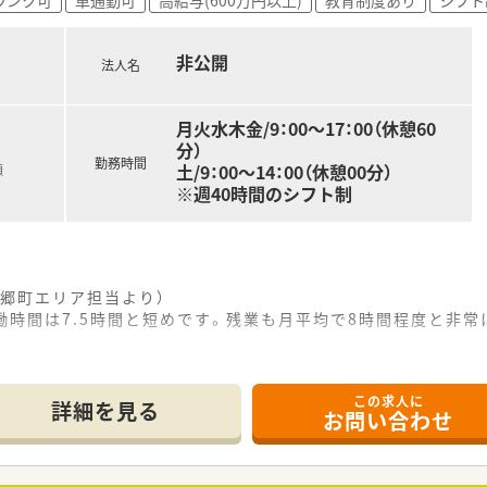
から9時間程度と少なく、ワークライフバランスを重視できます
れ、夏季休暇や年末年始と合わせた長期休暇の取得も相談可能
非公開
法人名
月火水木金/9：00～17：00（休憩60
分）
勤務時間
土/9：00～14：00（休憩00分）
額
※週40時間のシフト制
郷町エリア担当より）
実働時間は7.5時間と短めです。残業も月平均で8時間程度と非
。
------------＊
この求人に
詳細を見る
お問い合わせ
歩2分と、通勤に極めて便利な駅近の好立地に位置する薬局です
科など幅広い科目の処方箋を1日約70枚応需しております。
薬剤師に加えて、事務スタッフも在籍して協力し合っています。