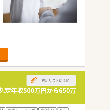
います
求めています
ます
検討リストに追加
います
想定年収500万円から650万
す
す
制
大手チェーン以外
総合科目
在宅