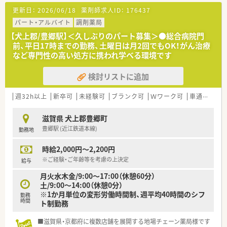
更新日：
2026/06/18
薬剤師求人ID：
176437
パート・アルバイト
調剤薬局
【犬上郡/豊郷駅】＜久しぶりのパート募集＞●総合病院門
前、平日17時までの勤務、土曜日は月2回でもOK！がん治療
など専門性の高い処方に携われ学べる環境です
検討リストに追加
週32h以上
新卒可
未経験可
ブランク可
Ｗワーク可
車通勤可
滋賀県 犬上郡豊郷町
豊郷駅 (近江鉄道本線)
勤務地
時給2,000円～2,200円
※ご経験・ご年齢等を考慮の上決定
給与
月火水木金/9:00～17:00（休憩60分）
土/9:00～14:00（休憩0分）
※1か月単位の変形労働時間制、週平均40時間のシフ
勤務
時間
ト制勤務
■滋賀県・京都府に複数店舗を展開する地場チェーン薬局様です