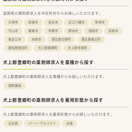
滋賀県の薬剤師求人を市区町村からお探しいただけます。
大津市
彦根市
長浜市
近江八幡市
草津市
守山市
栗東市
甲賀市
野洲市
湖南市
高島市
東近江市
米原市
蒲生郡日野町
蒲生郡竜王町
愛知郡愛荘町
犬上郡豊郷町
犬上郡多賀町
犬上郡豊郷町の薬剤師求人を業種から探す
犬上郡豊郷町の薬剤師求人を業種からお探しいただけます。
調剤薬局
犬上郡豊郷町の薬剤師求人を雇用形態から探す
犬上郡豊郷町の薬剤師求人を雇用形態からお探しいただけます。
正社員
パート・アルバイト
派遣