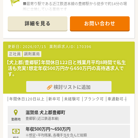
■最寄り駅である近江鉄道本線の豊郷駅から徒歩で約14分の場
所に立地している薬局です
■近隣のクリニックから内科や消化器科、胃腸科の処方箋を1日
平均で約100枚応需しています
詳細を見る
お問い合わせ
■薬剤師は常勤3名とパート2名、事務員は常勤2名とパート2名
が在籍し協力し合える体制です
【募集背景と求める人物像について】
更新日：
2026/07/15
薬剤師求人ID：
170396
■今回は体制強化のための欠員補充となり、地域医療に貢献いた
だける新たな仲間を募集しています
正社員
調剤薬局
■患者様一人ひとりに寄り添いながら、丁寧で温かみのあるコミ
【犬上郡/豊郷駅】年間休日122日と残業月平均8時間で私生
ュニケーションが取れる方を求めています
活も充実！想定年収500万円から650万円の高待遇求人で
■チームワークを尊重し、他のスタッフと積極的に連携しながら
す。
業務に取り組める方を歓迎します
検討リストに追加
【求人情報について】
■これまでのご経験やご年齢を考慮し、年収500万円から550万
円の範囲で優遇いたします
年間休日120日以上
新卒可
未経験可
ブランク可
車通勤可
高給与
■借上社宅制度や退職金制度、選択型福利厚生制度など、大手グ
ループならではの制度が整っています
滋賀県 犬上郡豊郷町
■年間休日は124日と豊富で、完全週休2日制を採用しており、プ
豊郷駅 (近江鉄道本線)
勤務地
ライベートとの両立が可能です
年収500万円～650万円
【勤務実態について】
※想定・平均残業、各種手当を含んだ総額
■1日の実働時間は7時間30分、週37時間30分勤務で、法定労働
給与