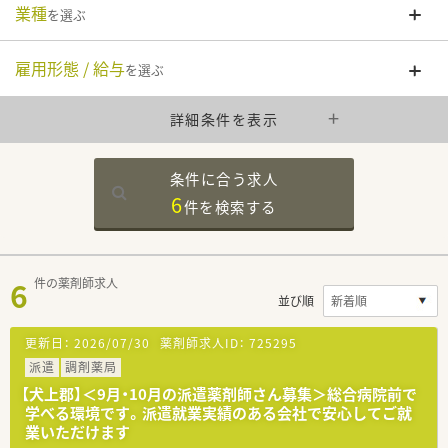
業種
を選ぶ
雇用形態 / 給与
を選ぶ
詳細条件を表示
条件に合う求人
6
件を
検索する
6
件の薬剤師求人
並び順
更新日：
2026/07/30
薬剤師求人ID：
725295
派遣
調剤薬局
【犬上郡】＜9月・10月の派遣薬剤師さん募集＞総合病院前で
学べる環境です。派遣就業実績のある会社で安心してご就
業いただけます