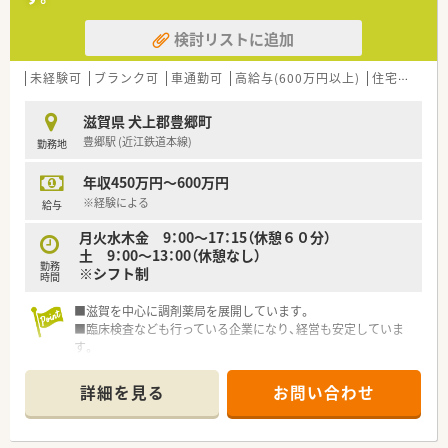
■代表が薬剤師のため現場への理解が深く、年に一度全社員との
個別面談を実施しています
検討リストに追加
【求人情報について】
■ご経験や年齢を考慮の上、年収500万円から600万円の範囲で
未経験可
ブランク可
車通勤可
高給与(600万円以上)
住宅補助(手当)あり
給与が決定されます
■借上社宅制度や選択型福利厚生制度など、大手グループならで
滋賀県 犬上郡豊郷町
はの充実した福利厚生があります
豊郷駅 (近江鉄道本線)
勤務地
■年間休日は124日と多く、プライベートの時間もしっかりと確
保できる職場環境です
年収450万円～600万円
【勤務実態について】
※経験による
給与
■1日の実働は7時間30分で週37時間30分勤務と、法定より短い
月火水木金 9：00～17：15（休憩６０分）
労働時間が特徴です
土 9：00～13：00（休憩なし）
■月間の平均残業時間は8～9時間程度と少なく、ワークライフ
勤務
※シフト制
バランスを重視できます
時間
■夏季休暇や年末年始休暇も整備されており、有給休暇と合わせ
て長期休暇の相談も可能です
■滋賀を中心に調剤薬局を展開しています。
■臨床検査なども行っている企業になり、経営も安定していま
す。
詳細を見る
お問い合わせ