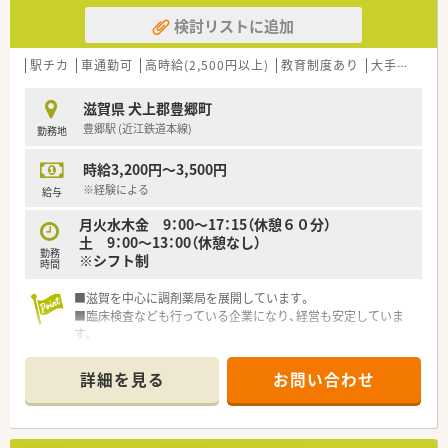
検討リストに追加
駅チカ
車通勤可
高時給(2,500円以上)
教育制度あり
大手チェーン以外
滋賀県 犬上郡豊郷町
豊郷駅 (近江鉄道本線)
勤務地
時給3,200円～3,500円
※経験による
給与
月火水木金 9：00～17：15（休憩６０分）
土 9：00～13：00（休憩なし）
勤務
※シフト制
時間
■滋賀を中心に調剤薬局を展開しています。
■臨床検査なども行っている企業になり、経営も安定していま
す。
詳細を見る
お問い合わせ