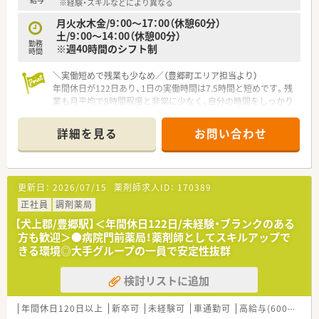
※経験・スキルなどにより異なる
時間よりも短く設定されています
月火水木金/9：00～17：00（休憩60分）
■月間の平均残業時間は8時間から9時間程度と少なく、ワーク
土/9：00～14：00（休憩00分）
ライフバランスを重視できます
勤務
※週40時間のシフト制
■有給休暇は法定通りに付与され、夏季休暇や年末年始と合わせ
時間
た長期休暇の取得も相談可能です
＼実働短めで残業も少なめ／（豊郷町エリア担当より）
年間休日が122日あり、1日の実働時間は7.5時間と短めです。残
業も月平均で8時間程度と非常に少なく、自分の時間をしっかり
と大切にしながら無理なく働けますよ。
＊------------------------------------------＊
詳細を見る
お問い合わせ
【店舗情報と応需状況について】
■最寄り駅である豊郷駅から徒歩2分と、通勤に極めて便利な駅
近の好立地に位置する薬局です。
更新日：
2026/07/15
薬剤師求人ID：
170389
■門前の総合病院から内科や精神科など幅広い科目の処方箋を1
日約70枚応需しております。
正社員
調剤薬局
■現在は常勤1名とパート2名の薬剤師に加えて、事務スタッフ
【犬上郡/豊郷駅】＜年間休日122日/未経験・ブランクのある
も在籍して協力し合っています。
方も歓迎＞●病院門前薬局！薬剤師としてスキルアップで
きる環境◎大手グループの一員で安定性抜群
【募集背景と求める人物像について】
■今回は体制強化のための欠員補充となっており、安定して長く
検討リストに追加
勤務できる正社員を募集します。
■地域医療の発展に貢献したいという高い意欲を持った前向き
な方を心よりお待ちしています。
年間休日120日以上
新卒可
未経験可
車通勤可
高給与(600万円以上)