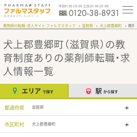
平日9：30-19：00 土日10：00-19：00
薬剤師の転職・求人サイト ファルマスタッフ
滋賀県
犬上郡豊郷町
教育
犬上郡豊郷町（滋賀県）の教
育制度あり
の薬剤師転職・求
人情報一覧
エリア
駅
で探す
から探す
都道府県
滋賀県
市区町村
犬上郡豊郷町