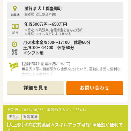
■しっかりと調剤の経験をお持ちの方や、周囲と良好なコミュニ
ケーションが取れる方を歓迎します。
滋賀県 犬上郡豊郷町
豊郷駅 (近江鉄道本線)
勤務地
【法人特徴について】
■滋賀県内で12店舗の調剤薬局を展開しており、地域に深く根
年収500万円～650万円
ざした安定した地場チェーンです。
※想定・平均残業、各種手当を含んだ総額
■大手グループ傘下のため、風通しの良さと大手同様の手厚い福
給与
※経験・スキルなどにより異なる
利厚生を両立させております。
月火水木金/9：00～17：00 休憩60分
■県内でいち早く在宅医療を開始した実績があり、全店舗で高い
土/9：00～14：00 休憩60分
在宅実績を誇る先駆的な法人です。
勤務
※シフト制
時間
【求人情報について】
■正社員の勤務薬剤師として、腰を据えて長期にわたり活躍して
【店舗情報と応需状況について】
いただける環境を整えています。
■最寄り駅の豊郷駅から徒歩約2分という、通勤に非常に便利な
■提示年収は500万円から600万円を想定しており、ご経験に応
立地にある薬局です
じて高年収も目指せます。
■近隣の総合病院から、多岐にわたる科目の処方箋を1日に約
■近隣エリアの店舗をカバーするラウンダー勤務が可能な方は、
100枚応需しています
詳細を見る
お問い合わせ
最大年収650万円の提示も可能です。
■薬剤師は常勤4名とパート5名が在籍しており、手厚い人員体
制で業務にあたっています
【法人特徴について】
更新日：
2026/06/25
薬剤師求人ID：
176434
■滋賀県内に12店舗の調剤薬局を展開し、地域に密着した医療
サービスを提供しています
正社員
調剤薬局
■大手調剤薬局グループの一員であり、安定した経営基盤と充実
【犬上郡】≪病院前薬局≫スキルアップ可能！車通勤が便利で
した福利厚生が魅力です
す。