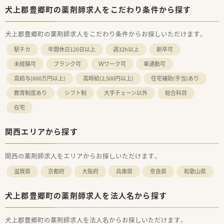
犬上郡豊郷町の薬剤師求人をこだわり条件から探す
犬上郡豊郷町の薬剤師求人をこだわり条件からお探しいただけます。
駅チカ
年間休日120日以上
週32h以上
新卒可
未経験可
ブランク可
Ｗワーク可
車通勤可
高給与(600万円以上)
高時給(2,500円以上)
住宅補助(手当)あり
教育制度あり
シフト制
大手チェーン以外
総合科目
在宅
関西エリアから探す
関西の薬剤師求人をエリアからお探しいただけます。
滋賀県
京都府
大阪府
兵庫県
奈良県
和歌山県
犬上郡豊郷町の薬剤師求人を法人名から探す
犬上郡豊郷町の薬剤師求人を法人名からお探しいただけます。