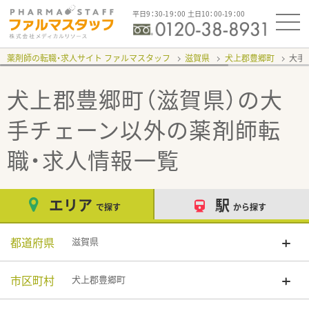
平日9：30-19：00 土日10：00-19：00
薬剤師の転職・求人サイト ファルマスタッフ
滋賀県
犬上郡豊郷町
大手
犬上郡豊郷町（滋賀県）の大
手チェーン以外
の薬剤師転
職・求人情報一覧
エリア
駅
で探す
から探す
都道府県
滋賀県
市区町村
犬上郡豊郷町