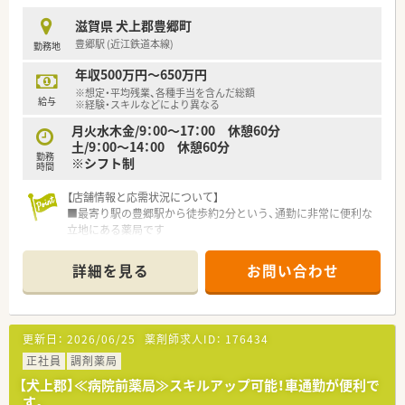
■しっかりと調剤の経験をお持ちの方や、周囲と良好なコミュニ
ケーションが取れる方を歓迎します。
滋賀県 犬上郡豊郷町
豊郷駅 (近江鉄道本線)
勤務地
【法人特徴について】
■滋賀県内で12店舗の調剤薬局を展開しており、地域に深く根
年収500万円～650万円
ざした安定した地場チェーンです。
※想定・平均残業、各種手当を含んだ総額
■大手グループ傘下のため、風通しの良さと大手同様の手厚い福
給与
※経験・スキルなどにより異なる
利厚生を両立させております。
月火水木金/9：00～17：00 休憩60分
■県内でいち早く在宅医療を開始した実績があり、全店舗で高い
土/9：00～14：00 休憩60分
在宅実績を誇る先駆的な法人です。
勤務
※シフト制
時間
【求人情報について】
■正社員の勤務薬剤師として、腰を据えて長期にわたり活躍して
【店舗情報と応需状況について】
いただける環境を整えています。
■最寄り駅の豊郷駅から徒歩約2分という、通勤に非常に便利な
■提示年収は500万円から600万円を想定しており、ご経験に応
立地にある薬局です
じて高年収も目指せます。
■近隣の総合病院から、多岐にわたる科目の処方箋を1日に約
■近隣エリアの店舗をカバーするラウンダー勤務が可能な方は、
100枚応需しています
詳細を見る
お問い合わせ
最大年収650万円の提示も可能です。
■薬剤師は常勤4名とパート5名が在籍しており、手厚い人員体
制で業務にあたっています
【法人特徴について】
更新日：
2026/06/25
薬剤師求人ID：
176434
■滋賀県内に12店舗の調剤薬局を展開し、地域に密着した医療
サービスを提供しています
正社員
調剤薬局
■大手調剤薬局グループの一員であり、安定した経営基盤と充実
【犬上郡】≪病院前薬局≫スキルアップ可能！車通勤が便利で
した福利厚生が魅力です
す。