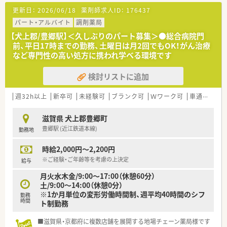
更新日：
2026/06/18
薬剤師求人ID：
176437
パート・アルバイト
調剤薬局
【犬上郡/豊郷駅】＜久しぶりのパート募集＞●総合病院門
前、平日17時までの勤務、土曜日は月2回でもOK！がん治療
など専門性の高い処方に携われ学べる環境です
検討リストに追加
週32h以上
新卒可
未経験可
ブランク可
Ｗワーク可
車通勤可
滋賀県 犬上郡豊郷町
豊郷駅 (近江鉄道本線)
勤務地
時給2,000円～2,200円
※ご経験・ご年齢等を考慮の上決定
給与
月火水木金/9:00～17:00（休憩60分）
土/9:00～14:00（休憩0分）
※1か月単位の変形労働時間制、週平均40時間のシフ
勤務
時間
ト制勤務
■滋賀県・京都府に複数店舗を展開する地場チェーン薬局様です