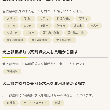
滋賀県の薬剤師求人を市区町村からお探しいただけます。
大津市
彦根市
長浜市
近江八幡市
草津市
守山市
栗東市
甲賀市
野洲市
湖南市
高島市
東近江市
米原市
蒲生郡日野町
蒲生郡竜王町
愛知郡愛荘町
犬上郡豊郷町
犬上郡多賀町
犬上郡豊郷町の薬剤師求人を業種から探す
犬上郡豊郷町の薬剤師求人を業種からお探しいただけます。
調剤薬局
犬上郡豊郷町の薬剤師求人を雇用形態から探す
犬上郡豊郷町の薬剤師求人を雇用形態からお探しいただけます。
正社員
パート・アルバイト
派遣