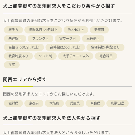
犬上郡豊郷町の薬剤師求人をこだわり条件から探す
犬上郡豊郷町の薬剤師求人をこだわり条件からお探しいただけます。
駅チカ
年間休日120日以上
週32h以上
新卒可
未経験可
ブランク可
Ｗワーク可
車通勤可
高給与(600万円以上)
高時給(2,500円以上)
住宅補助(手当)あり
教育制度あり
シフト制
大手チェーン以外
総合科目
在宅
関西エリアから探す
関西の薬剤師求人をエリアからお探しいただけます。
滋賀県
京都府
大阪府
兵庫県
奈良県
和歌山県
犬上郡豊郷町の薬剤師求人を法人名から探す
犬上郡豊郷町の薬剤師求人を法人名からお探しいただけます。