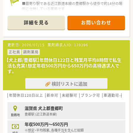
■最寄り駅である近江鉄道本線の豊郷駅から徒歩で約14分の場
所に立地している薬局です
■近隣のクリニックから内科や消化器科、胃腸科の処方箋を1日
平均で約100枚応需しています
詳細を見る
お問い合わせ
■薬剤師は常勤3名とパート2名、事務員は常勤2名とパート2名
が在籍し協力し合える体制です
【募集背景と求める人物像について】
更新日：
2026/07/15
薬剤師求人ID：
170396
■今回は体制強化のための欠員補充となり、地域医療に貢献いた
だける新たな仲間を募集しています
正社員
調剤薬局
■患者様一人ひとりに寄り添いながら、丁寧で温かみのあるコミ
【犬上郡/豊郷駅】年間休日122日と残業月平均8時間で私生
ュニケーションが取れる方を求めています
活も充実！想定年収500万円から650万円の高待遇求人で
■チームワークを尊重し、他のスタッフと積極的に連携しながら
す。
業務に取り組める方を歓迎します
検討リストに追加
【求人情報について】
■これまでのご経験やご年齢を考慮し、年収500万円から550万
円の範囲で優遇いたします
年間休日120日以上
新卒可
未経験可
ブランク可
車通勤可
高給与
■借上社宅制度や退職金制度、選択型福利厚生制度など、大手グ
ループならではの制度が整っています
滋賀県 犬上郡豊郷町
■年間休日は124日と豊富で、完全週休2日制を採用しており、プ
豊郷駅 (近江鉄道本線)
勤務地
ライベートとの両立が可能です
年収500万円～650万円
【勤務実態について】
※想定・平均残業、各種手当を含んだ総額
■1日の実働時間は7時間30分、週37時間30分勤務で、法定労働
給与