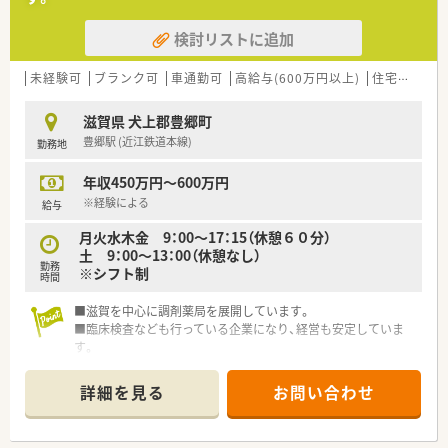
■代表が薬剤師のため現場への理解が深く、年に一度全社員との
個別面談を実施しています
検討リストに追加
【求人情報について】
■ご経験や年齢を考慮の上、年収500万円から600万円の範囲で
未経験可
ブランク可
車通勤可
高給与(600万円以上)
住宅補助(手当)あり
給与が決定されます
■借上社宅制度や選択型福利厚生制度など、大手グループならで
滋賀県 犬上郡豊郷町
はの充実した福利厚生があります
豊郷駅 (近江鉄道本線)
勤務地
■年間休日は124日と多く、プライベートの時間もしっかりと確
保できる職場環境です
年収450万円～600万円
【勤務実態について】
※経験による
給与
■1日の実働は7時間30分で週37時間30分勤務と、法定より短い
月火水木金 9：00～17：15（休憩６０分）
労働時間が特徴です
土 9：00～13：00（休憩なし）
■月間の平均残業時間は8～9時間程度と少なく、ワークライフ
勤務
※シフト制
バランスを重視できます
時間
■夏季休暇や年末年始休暇も整備されており、有給休暇と合わせ
て長期休暇の相談も可能です
■滋賀を中心に調剤薬局を展開しています。
■臨床検査なども行っている企業になり、経営も安定していま
す。
詳細を見る
お問い合わせ