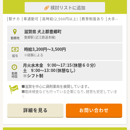
検討リストに追加
駅チカ
車通勤可
高時給(2,500円以上)
教育制度あり
大手チェーン以外
滋賀県 犬上郡豊郷町
豊郷駅 (近江鉄道本線)
勤務地
時給3,200円～3,500円
※経験による
給与
月火水木金 9：00～17：15（休憩６０分）
土 9：00～13：00（休憩なし）
勤務
※シフト制
時間
■滋賀を中心に調剤薬局を展開しています。
■臨床検査なども行っている企業になり、経営も安定していま
す。
詳細を見る
お問い合わせ