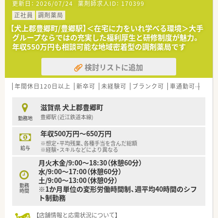
更新日：
2026/07/24
薬剤師求人ID：
170399
正社員
調剤薬局
【犬上郡豊郷町/豊郷駅】＜在宅に力をいれ学べる環境＞大手
グループならではの充実した福利厚生と研修制度が魅力。
年収550万円も相談可能な地域密着型の調剤薬局です
検討リストに追加
年間休日120日以上
新卒可
未経験可
ブランク可
車通勤可
高給与
滋賀県 犬上郡豊郷町
豊郷駅 (近江鉄道本線)
勤務地
年収500万円～650万円
※想定・平均残業、各種手当を含んだ総額
給与
※経験・スキルなどにより異なる
月火木金/9:00〜18:30（休憩60分）
水/9:00〜17:00（休憩60分）
土/9:00〜13:00（休憩0分）
勤務
※1か月単位の変形労働時間制、週平均40時間のシフ
時間
ト制勤務
【店舗情報と応需状況について】