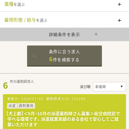
業種
を選ぶ
雇用形態 / 給与
を選ぶ
詳細条件を表示
条件に合う求人
6
件を
検索する
6
件の薬剤師求人
並び順
更新日：
2026/07/30
薬剤師求人ID：
725295
派遣
調剤薬局
【犬上郡】＜9月・10月の派遣薬剤師さん募集＞総合病院前で
学べる環境です。派遣就業実績のある会社で安心してご就
業いただけます