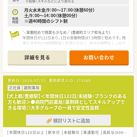
※経験・スキルなどにより異なる
時間よりも短く設定されています
月火水木金/9：00～17：00（休憩60分）
■月間の平均残業時間は8時間から9時間程度と少なく、ワーク
土/9：00～14：00（休憩00分）
ライフバランスを重視できます
勤務
※週40時間のシフト制
■有給休暇は法定通りに付与され、夏季休暇や年末年始と合わせ
時間
た長期休暇の取得も相談可能です
＼実働短めで残業も少なめ／（豊郷町エリア担当より）
年間休日が122日あり、1日の実働時間は7.5時間と短めです。残
業も月平均で8時間程度と非常に少なく、自分の時間をしっかり
と大切にしながら無理なく働けますよ。
＊------------------------------------------＊
詳細を見る
お問い合わせ
【店舗情報と応需状況について】
■最寄り駅である豊郷駅から徒歩2分と、通勤に極めて便利な駅
近の好立地に位置する薬局です。
更新日：
2026/07/15
薬剤師求人ID：
170389
■門前の総合病院から内科や精神科など幅広い科目の処方箋を1
日約70枚応需しております。
正社員
調剤薬局
■現在は常勤1名とパート2名の薬剤師に加えて、事務スタッフ
【犬上郡/豊郷駅】＜年間休日122日/未経験・ブランクのある
も在籍して協力し合っています。
方も歓迎＞●病院門前薬局！薬剤師としてスキルアップで
きる環境◎大手グループの一員で安定性抜群
【募集背景と求める人物像について】
■今回は体制強化のための欠員補充となっており、安定して長く
検討リストに追加
勤務できる正社員を募集します。
■地域医療の発展に貢献したいという高い意欲を持った前向き
な方を心よりお待ちしています。
年間休日120日以上
新卒可
未経験可
車通勤可
高給与(600万円以上)