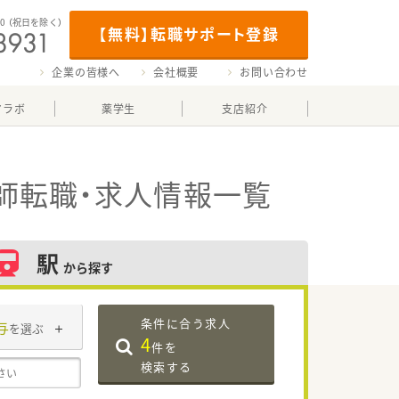
00
（祝日を除く）
【無料】転職サポート登録
企業の皆様へ
会社概要
お問い合わせ
マラボ
薬学生
支店紹介
師転職・求人情報一覧
駅
から探す
条件に合う求人
与
を選ぶ
4
件を
検索する