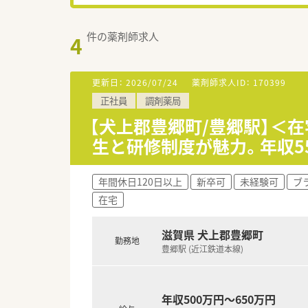
件の薬剤師求人
4
更新日：
2026/07/24
薬剤師求人ID：
170399
正社員
調剤薬局
【犬上郡豊郷町/豊郷駅】＜
生と研修制度が魅力。年収5
年間休日120日以上
新卒可
未経験可
ブ
在宅
滋賀県 犬上郡豊郷町
勤務地
豊郷駅 (近江鉄道本線)
年収500万円～650万円