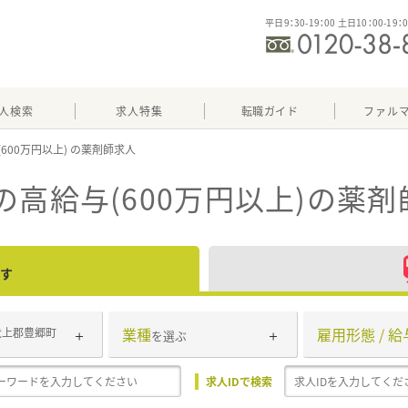
平日9：30-19：00 土日10：00-19：
人検索
求人特集
転職ガイド
ファル
600万円以上)
高給与(600万円以上)
の薬剤
す
業種
雇用形態 / 給
犬上郡豊郷町
を選ぶ
求人IDで検索