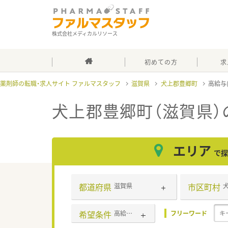
株式会社メディカルリソース
初めての方
求
薬剤師の転職・求人サイト ファルマスタッフ
滋賀県
犬上郡豊郷町
高給与(
犬上郡豊郷町（滋賀県）の
エリア
で探
都道府県
市区町村
滋賀県
希望条件
高給与(600万円以上)
フリーワード