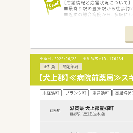
【店舗情報と応需状況について】
■最寄り駅の豊郷駅から徒歩約
■近隣の総合病院から、多岐にわ
■薬剤師は常勤4名とパート5
【法人特徴について】
■滋賀県内に12店舗の調剤薬
■大手調剤薬局グループの一員
■代表が薬剤師のため現場への
更新日：
2026/06/25
薬剤師求人ID：
176434
【求人情報について】
正社員
調剤薬局
■ご経験や年齢を考慮の上、年収
■借上社宅制度や選択型福利厚
【犬上郡】≪病院前薬局≫ス
■年間休日は124日と多く、プ
【勤務実態について】
未経験可
ブランク可
車通勤可
高給与(6
■1日の実働は7時間30分で週
■月間の平均残業時間は8～9
滋賀県 犬上郡豊郷町
■夏季休暇や年末年始休暇も整
勤務地
豊郷駅 (近江鉄道本線)