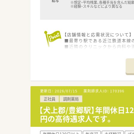
給与
※想定・平均残業、各種手当を含んだ総
※経験・スキルなどにより異なる
【店舗情報と応需状況について】
■最寄り駅である近江鉄道本線
■近隣のクリニックから内科や消
■薬剤師は常勤3名とパート2名
【募集背景と求める人物像につい
■今回は体制強化のための欠員
■患者様一人ひとりに寄り添い
■チームワークを尊重し、他の
更新日：
2026/07/15
薬剤師求人ID：
170396
【求人情報について】
正社員
調剤薬局
■これまでのご経験やご年齢を考
■借上社宅制度や退職金制度、
【犬上郡/豊郷駅】年間休日1
■年間休日は124日と豊富で、
円の高待遇求人です。
【勤務実態について】
■1日の実働時間は7時間30分
年間休日120日以上
新卒可
未経験可
ブ