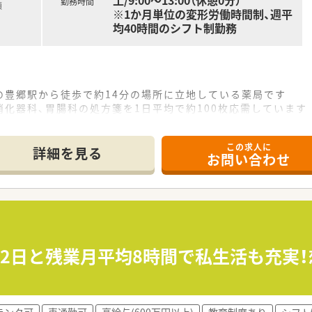
土/9:00〜13:00（休憩0分）
勤務時間
額
※1か月単位の変形労働時間制、週平
均40時間のシフト制勤務
の豊郷駅から徒歩で約14分の場所に立地している薬局です
化器科、胃腸科の処方箋を1日平均で約100枚応需しています
、事務員は常勤2名とパート2名が在籍し協力し合える体制です
この求人に
て】
詳細を見る
お問い合わせ
補充となり、地域医療に貢献いただける新たな仲間を募集して
ながら、丁寧で温かみのあるコミュニケーションが取れる方を
スタッフと積極的に連携しながら業務に取り組める方を歓迎し
慮し、年収500万円から550万円の範囲で優遇いたします
選択型福利厚生制度など、大手グループならではの制度が整って
22日と残業月平均8時間で私生活も充実！
完全週休2日制を採用しており、プライベートとの両立が可能で
、週37時間30分勤務で、法定労働時間よりも短く設定されていま
ランク可
車通勤可
高給与(600万円以上)
教育制度あり
シフト