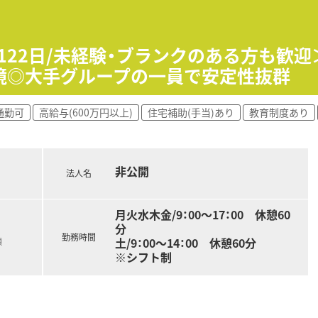
て】
補充となっており、安定して長く勤務できる正社員を募集します
という高い意欲を持った前向きな方を心よりお待ちしています
日122日/未経験・ブランクのある方も歓
ちの方や、周囲と良好なコミュニケーションが取れる方を歓迎し
境◎大手グループの一員で安定性抜群
を展開しており、地域に深く根ざした安定した地場チェーンで
通勤可
高給与(600万円以上)
住宅補助(手当)あり
教育制度あり
通しの良さと大手同様の手厚い福利厚生を両立させております。
始した実績があり、全店舗で高い在宅実績を誇る先駆的な法人で
非公開
腰を据えて長期にわたり活躍していただける環境を整えています
法人名
0万円を想定しており、ご経験に応じて高年収も目指せます。
ラウンダー勤務が可能な方は、最大年収650万円の提示も可能
月火水木金/9：00～17：00 休憩60
分
勤務時間
土/9：00～14：00 休憩60分
額
※シフト制