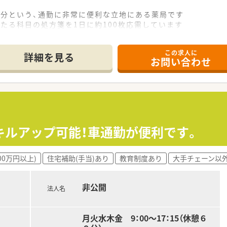
2分という、通勤に非常に便利な立地にある薬局です
たる科目の処方箋を1日に約100枚応需しています
名が在籍しており、手厚い人員体制で業務にあたっています
この求人に
詳細を見る
お問い合わせ
局を展開し、地域に密着した医療サービスを提供しています
であり、安定した経営基盤と充実した福利厚生が魅力です
理解が深く、年に一度全社員との個別面談を実施しています
500万円から600万円の範囲で給与が決定されます
生制度など、大手グループならではの充実した福利厚生があり
キルアップ可能！車通勤が便利です。
ライベートの時間もしっかりと確保できる職場環境です
00万円以上)
住宅補助(手当)あり
教育制度あり
大手チェーン以
37時間30分勤務と、法定より短い労働時間が特徴です
時間程度と少なく、ワークライフバランスを重視できます
非公開
備されており、有給休暇と合わせて長期休暇の相談も可能です
法人名
月火水木金 9：00～17：15（休憩６