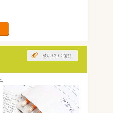
検討リストに追加
ます
外