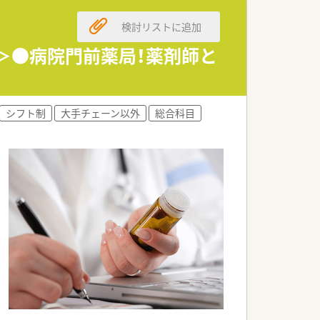
検討リストに追加
。
。
迎＞●病院門前薬局！薬剤師と
ます。
す。
シフト制
大手チェーン以外
総合科目
す。
。
です。