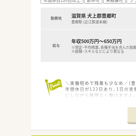
■月間の平均残業時間は8時間
■有給休暇は法定通りに付与さ
滋賀県 犬上郡豊郷町
勤務地
豊郷駅 (近江鉄道本線)
年収500万円～650万円
給与
※想定・平均残業、各種手当を含んだ総
※経験・スキルなどにより異なる
＼実働短めで残業も少なめ／（豊
年間休日が122日あり、1日の
にしながら無理なく働けますよ
＊------------------------------
【店舗情報と応需状況について】
■最寄り駅である豊郷駅から徒
■門前の総合病院から内科や精神
■現在は常勤1名とパート2名の