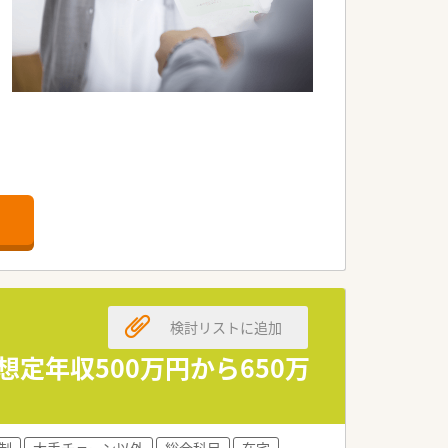
います
求めています
ます
検討リストに追加
います
想定年収500万円から650万
す
す
制
大手チェーン以外
総合科目
在宅