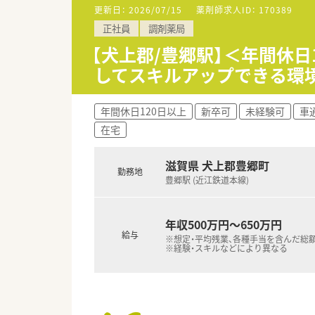
更新日：
2026/07/15
薬剤師求人ID：
170389
【募集背景と求める人物像につい
正社員
調剤薬局
■今回は体制強化のための欠員
■地域医療の発展に貢献したい
【犬上郡/豊郷駅】＜年間休
■しっかりと調剤の経験をお持
してスキルアップできる環
【法人特徴について】
■滋賀県内で12店舗の調剤薬局
年間休日120日以上
新卒可
未経験可
車
■大手グループ傘下のため、風
在宅
■県内でいち早く在宅医療を開
【求人情報について】
滋賀県 犬上郡豊郷町
勤務地
■正社員の勤務薬剤師として、
豊郷駅 (近江鉄道本線)
■提示年収は500万円から60
■近隣エリアの店舗をカバーする
年収500万円～650万円
給与
※想定・平均残業、各種手当を含んだ総
※経験・スキルなどにより異なる