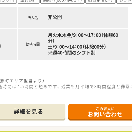
から9時間程度と少なく、ワークライフバランスを重視できます
れ、夏季休暇や年末年始と合わせた長期休暇の取得も相談可能
非公開
法人名
月火水木金/9：00～17：00（休憩60
分）
勤務時間
土/9：00～14：00（休憩00分）
額
※週40時間のシフト制
郷町エリア担当より）
実働時間は7.5時間と短めです。残業も月平均で8時間程度と非
。
------------＊
この求人に
詳細を見る
お問い合わせ
歩2分と、通勤に極めて便利な駅近の好立地に位置する薬局です
科など幅広い科目の処方箋を1日約70枚応需しております。
薬剤師に加えて、事務スタッフも在籍して協力し合っています。