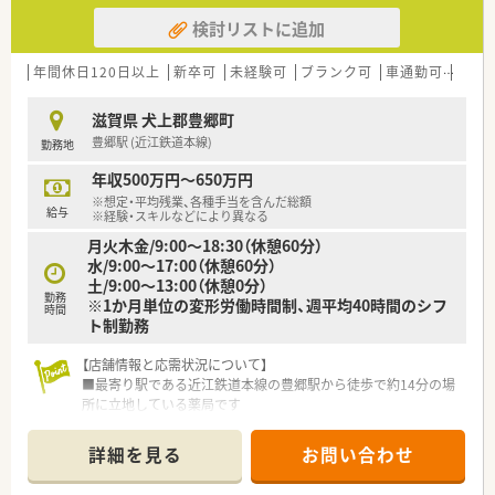
検討リストに追加
年間休日120日以上
新卒可
未経験可
ブランク可
車通勤可
高給与
滋賀県 犬上郡豊郷町
豊郷駅 (近江鉄道本線)
勤務地
年収500万円～650万円
※想定・平均残業、各種手当を含んだ総額
給与
※経験・スキルなどにより異なる
月火木金/9:00〜18:30（休憩60分）
水/9:00〜17:00（休憩60分）
土/9:00〜13:00（休憩0分）
勤務
※1か月単位の変形労働時間制、週平均40時間のシフ
時間
ト制勤務
【店舗情報と応需状況について】
■最寄り駅である近江鉄道本線の豊郷駅から徒歩で約14分の場
所に立地している薬局です
■近隣のクリニックから内科や消化器科、胃腸科の処方箋を1日
平均で約100枚応需しています
詳細を見る
お問い合わせ
■薬剤師は常勤3名とパート2名、事務員は常勤2名とパート2名
が在籍し協力し合える体制です