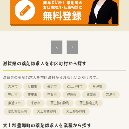
滋賀県の薬剤師求人を市区町村から探す
滋賀県の薬剤師求人を市区町村からお探しいただけます。
大津市
彦根市
長浜市
近江八幡市
草津市
守山市
栗東市
甲賀市
野洲市
湖南市
高島市
東近江市
米原市
蒲生郡日野町
蒲生郡竜王町
愛知郡愛荘町
犬上郡豊郷町
犬上郡多賀町
犬上郡豊郷町の薬剤師求人を業種から探す