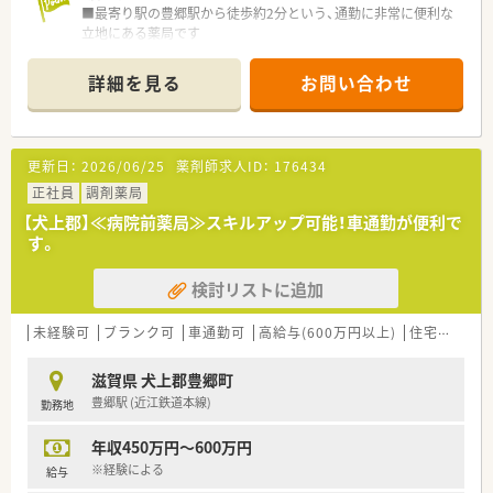
■最寄り駅の豊郷駅から徒歩約2分という、通勤に非常に便利な
立地にある薬局です
■近隣の総合病院から、多岐にわたる科目の処方箋を1日に約
100枚応需しています
詳細を見る
お問い合わせ
■薬剤師は常勤4名とパート5名が在籍しており、手厚い人員体
制で業務にあたっています
【法人特徴について】
更新日：
2026/06/25
薬剤師求人ID：
176434
■滋賀県内に12店舗の調剤薬局を展開し、地域に密着した医療
サービスを提供しています
正社員
調剤薬局
■大手調剤薬局グループの一員であり、安定した経営基盤と充実
【犬上郡】≪病院前薬局≫スキルアップ可能！車通勤が便利で
した福利厚生が魅力です
す。
■代表が薬剤師のため現場への理解が深く、年に一度全社員との
個別面談を実施しています
検討リストに追加
【求人情報について】
■ご経験や年齢を考慮の上、年収500万円から600万円の範囲で
未経験可
ブランク可
車通勤可
高給与(600万円以上)
住宅補助(手当)あり
給与が決定されます
■借上社宅制度や選択型福利厚生制度など、大手グループならで
滋賀県 犬上郡豊郷町
はの充実した福利厚生があります
豊郷駅 (近江鉄道本線)
勤務地
■年間休日は124日と多く、プライベートの時間もしっかりと確
保できる職場環境です
年収450万円～600万円
【勤務実態について】
※経験による
給与
■1日の実働は7時間30分で週37時間30分勤務と、法定より短い