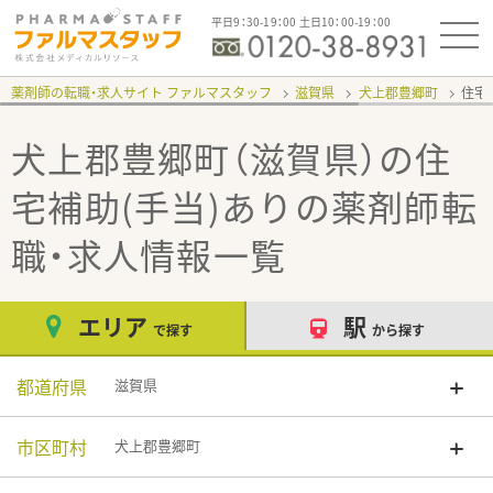
平日9：30-19：00 土日10：00-19：00
薬剤師の転職・求人サイト ファルマスタッフ
滋賀県
犬上郡豊郷町
住宅
犬上郡豊郷町（滋賀県）の住
宅補助(手当)あり
の薬剤師転
職・求人情報一覧
エリア
駅
で探す
から探す
都道府県
滋賀県
市区町村
犬上郡豊郷町