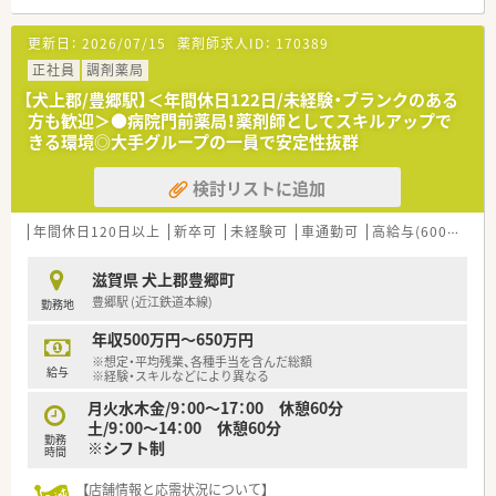
【募集背景と求める人物像について】
更新日：
2026/07/15
薬剤師求人ID：
170389
■今回は体制強化のための欠員補充となり、地域医療に貢献いた
だける新たな仲間を募集しています
正社員
調剤薬局
■患者様一人ひとりに寄り添いながら、丁寧で温かみのあるコミ
【犬上郡/豊郷駅】＜年間休日122日/未経験・ブランクのある
ュニケーションが取れる方を求めています
方も歓迎＞●病院門前薬局！薬剤師としてスキルアップで
■チームワークを尊重し、他のスタッフと積極的に連携しながら
きる環境◎大手グループの一員で安定性抜群
業務に取り組める方を歓迎します
検討リストに追加
【求人情報について】
■これまでのご経験やご年齢を考慮し、年収500万円から550万
円の範囲で優遇いたします
年間休日120日以上
新卒可
未経験可
車通勤可
高給与(600万円以上)
■借上社宅制度や退職金制度、選択型福利厚生制度など、大手グ
ループならではの制度が整っています
滋賀県 犬上郡豊郷町
■年間休日は124日と豊富で、完全週休2日制を採用しており、プ
豊郷駅 (近江鉄道本線)
勤務地
ライベートとの両立が可能です
年収500万円～650万円
【勤務実態について】
※想定・平均残業、各種手当を含んだ総額
■1日の実働時間は7時間30分、週37時間30分勤務で、法定労働
給与
※経験・スキルなどにより異なる
時間よりも短く設定されています
月火水木金/9：00～17：00 休憩60分
■月間の平均残業時間は8時間から9時間程度と少なく、ワーク
土/9：00～14：00 休憩60分
ライフバランスを重視できます
勤務
※シフト制
■有給休暇は法定通りに付与され、夏季休暇や年末年始と合わせ
時間
た長期休暇の取得も相談可能です
【店舗情報と応需状況について】