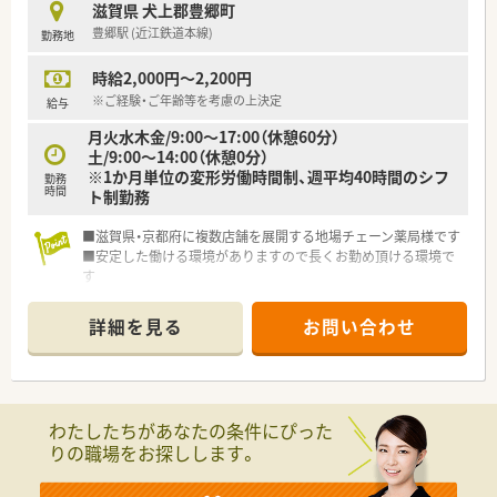
滋賀県 犬上郡豊郷町
豊郷駅 (近江鉄道本線)
勤務地
時給2,000円～2,200円
※ご経験・ご年齢等を考慮の上決定
給与
月火水木金/9:00～17:00（休憩60分）
土/9:00～14:00（休憩0分）
※1か月単位の変形労働時間制、週平均40時間のシフ
勤務
時間
ト制勤務
■滋賀県・京都府に複数店舗を展開する地場チェーン薬局様です
■安定した働ける環境がありますので長くお勤め頂ける環境で
す
■ご経験・ご勤務条件等を考慮の上時給2,200円まで可能！
■今ならご勤務曜日・時間などご相談可能です
詳細を見る
お問い合わせ
わたしたちがあなたの条件にぴった
りの職場をお探しします。