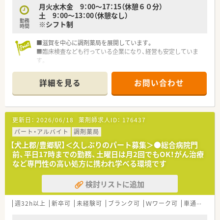
月火水木金 9：00～17：15（休憩６０分）
労働時間が特徴です
土 9：00～13：00（休憩なし）
■月間の平均残業時間は8～9時間程度と少なく、ワークライフ
勤務
※シフト制
バランスを重視できます
時間
■夏季休暇や年末年始休暇も整備されており、有給休暇と合わせ
て長期休暇の相談も可能です
■滋賀を中心に調剤薬局を展開しています。
■臨床検査なども行っている企業になり、経営も安定していま
す。
詳細を見る
お問い合わせ
更新日：
2026/06/18
薬剤師求人ID：
176437
パート・アルバイト
調剤薬局
【犬上郡/豊郷駅】＜久しぶりのパート募集＞●総合病院門
前、平日17時までの勤務、土曜日は月2回でもOK！がん治療
など専門性の高い処方に携われ学べる環境です
検討リストに追加
週32h以上
新卒可
未経験可
ブランク可
Ｗワーク可
車通勤可