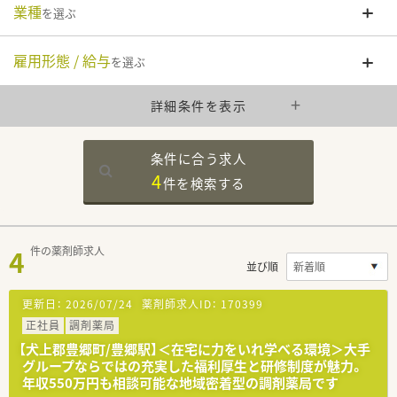
業種
を選ぶ
雇用形態 / 給与
を選ぶ
詳細条件を表示
条件に合う求人
4
件を
検索する
4
件の薬剤師求人
並び順
更新日：
2026/07/24
薬剤師求人ID：
170399
正社員
調剤薬局
【犬上郡豊郷町/豊郷駅】＜在宅に力をいれ学べる環境＞大手
グループならではの充実した福利厚生と研修制度が魅力。
年収550万円も相談可能な地域密着型の調剤薬局です