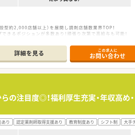
設型約2,000店舗以上）を展開し調剤店舗数業界TOP！
プできるポジションが多数あり！頑張り次第で高給与も可能！
、経験の少ない方でも500万前半スタートと業界TOP水準！
社内研修や外部組織と連携した研修を用意されています
この求人に
そ活躍できるキャリアパスが多種多様に用意されています。
詳細を見る
お問い合わせ
ジャーや営業部長等のマネジメントのポジションも増えます。
せるスペシャリストを目指すことも可能です。
部門等の本社スタッフなど活動領域は多種多様です。
おり、在宅医療へもしっかりと関わる事ができます。
能で、時短制度は小学5年生まで時短勤務ができるよう変更予定
イフバランスが整っています
員割引制度など嬉しいメリットもたくさんあります！
代からの注目度◎！福利厚生充実・年収高
)あり
認定薬剤師取得支援あり
教育制度あり
シフト制
大手