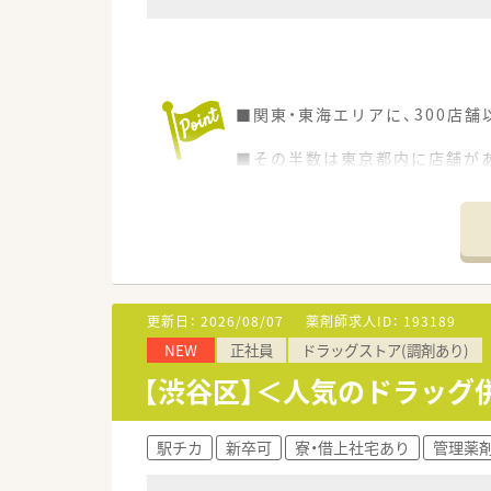
■関東・東海エリアに、300店
■その半数は東京都内に店舗が
「チームサポート医療」に積極
■配属店はご経験などにより決
更新日：
2026/08/07
薬剤師求人ID：
193189
NEW
正社員
ドラッグストア(調剤あり)
【渋谷区】＜人気のドラッグ
駅チカ
新卒可
寮・借上社宅あり
管理薬