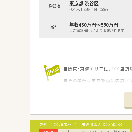
東京都 渋谷区
勤務地
代々木上原駅 (小田急線)
年収430万円～550万円
給与
※ご経験・能力により考慮されます
■関東・東海エリアに、300店
■その半数は東京都内に店舗が
「チームサポート医療」に積極
■配属店はご経験などにより決
更新日：
2026/08/07
薬剤師求人ID：
350530
NEW
正社員
ドラッグストア(調剤あり)