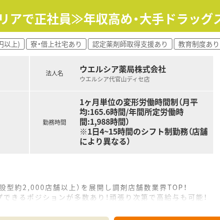
エリアで正社員≫年収高め・大手ドラッグ
円以上)
寮・借上社宅あり
認定薬剤師取得支援あり
教育制度あり
ウエルシア薬局株式会社
法人名
ウエルシア代官山ディセ店
1ヶ月単位の変形労働時間制（月平
均:165.6時間/年間所定労働時
間:1,988時間）
勤務時間
※1日4~15時間のシフト制勤務（店舗
により異なる）
設型約2,000店舗以上）を展開し調剤店舗数業界TOP！
プできるポジションが多数あり！頑張り次第で高給与も可能！
、経験の少ない方でも500万前半スタートと業界TOP水準！
社内研修や外部組織と連携した研修を用意されています