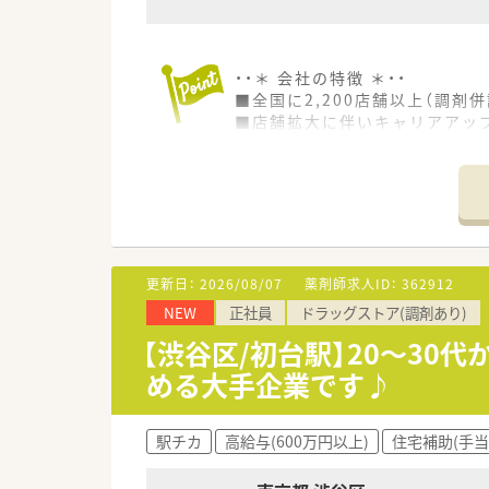
・・＊ 会社の特徴 ＊・・
■全国に2,200店舗以上（調剤併
■店舗拡大に伴いキャリアアッ
■経験や勤務コースによりますが
■職種や職域に合わせ、豊富な
■薬剤師が中心の会社だからこ
■店舗拡大に伴い、エリアマネ
■在宅や教育等の専門性を活か
■その他にも、管理部門や商品
■在宅実施店舗は年々増加して
更新日：
2026/08/07
薬剤師求人ID：
362912
■育児休暇は3歳まで取得が可
NEW
正社員
ドラッグストア(調剤あり)
■年間休日が120日とワークラ
■日用品から常備薬まで、従業
【渋谷区/初台駅】20～30
める大手企業です♪
駅チカ
高給与(600万円以上)
住宅補助(手当