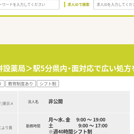
求人IDで検索
併設薬局＞駅5分県内・面対応で広い処方
り
教育制度あり
シフト制
非公開
法人名
 (東京メ
月～水、金 9:00 ～ 19:00
土 9:00 ～ 17:00
勤務時間
により異
※週40時間シフト制