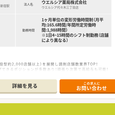
ウエルシア薬局株式会社
法人名
南新宿駅
ウエルシア代々木三丁目店
1ヶ月単位の変形労働時間制（月平
均:165.6時間/年間所定労働時
間:1,988時間）
勤務時間
※1日4~15時間のシフト制勤務（店舗
により異なる）
設型約2,000店舗以上）を展開し調剤店舗数業界TOP！
プできるポジションが多数あり！頑張り次第で高給与も可能！
、経験の少ない方でも500万前半スタートと業界TOP水準！
社内研修や外部組織と連携した研修を用意されています
この求人に
そ活躍できるキャリアパスが多種多様に用意されています。
詳細を見る
お問い合わせ
ジャーや営業部長等のマネジメントのポジションも増えます。
せるスペシャリストを目指すことも可能です。
部門等の本社スタッフなど活動領域は多種多様です。
おり、在宅医療へもしっかりと関わる事ができます。
能で、時短制度は小学5年生まで時短勤務ができるよう変更予定