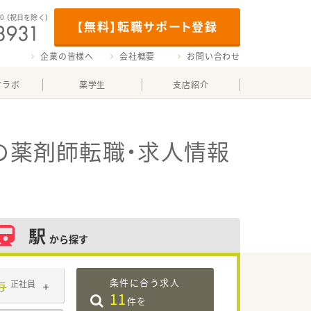
00
（祝日を除く）
【無料】転職サポート登録
企業の皆様へ
会社概要
お問い合わせ
マラボ
薬学生
支店紹介
の薬剤師転職・求人情報
駅
から探す
条件に合う求人
与
正社員
11
件を