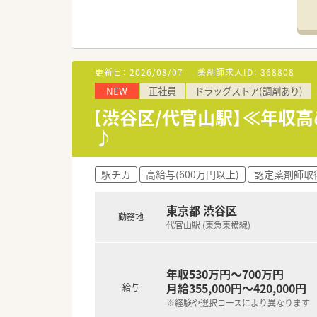
■薬剤師が中心の会社だからこ
■店舗拡大に伴い、エリアマネ
■在宅や教育等の専門性を活か
■その他にも、管理部門や商品
■在宅実施店舗は年々増加して
更新日：
2026/08/07
薬剤師求人ID：
368808
■育児休暇は3歳まで取得が可
NEW
正社員
ドラッグストア(調剤あり)
■年間休日が120日とワークラ
■日用品から常備薬まで、従業
【渋谷区/代官山駅】≪年収
♪
駅チカ
高給与(600万円以上)
認定薬剤師取
東京都 渋谷区
勤務地
代官山駅 (東急東横線)
年収530万円～700万円
月給355,000円～420,000円
給与
※経験や選択コースにより異なります