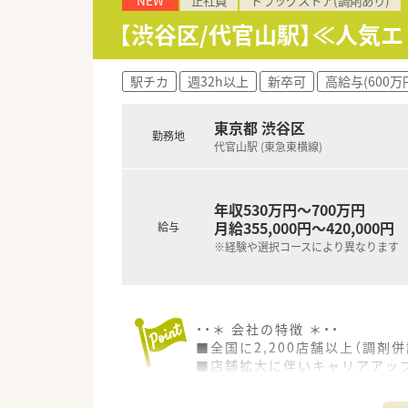
【渋谷区/代官山駅】≪人気
駅チカ
週32h以上
新卒可
高給与(600万
東京都 渋谷区
勤務地
代官山駅 (東急東横線)
年収530万円～700万円
月給355,000円～420,000円
給与
※経験や選択コースにより異なります
・・＊ 会社の特徴 ＊・・
■全国に2,200店舗以上（調剤併
■店舗拡大に伴いキャリアアッ
■経験や勤務コースによりますが
■職種や職域に合わせ、豊富な