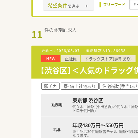
希望条件
フリーワード
を選ぶ
件の薬剤師求人
11
更新日：
2026/08/07
薬剤師求人ID：
86958
NEW
正社員
ドラッグストア(調剤あり)
【渋谷区】＜人気のドラッグ
駅チカ
寮・借上社宅あり
住宅補助(手当)あ
東京都 渋谷区
勤務地
代々木上原駅 (小田急線)／代々木上原駅
トロ千代田線)
年収430万円～550万円
給与
※上記は30代経験者モデル、経験・役職
なります。