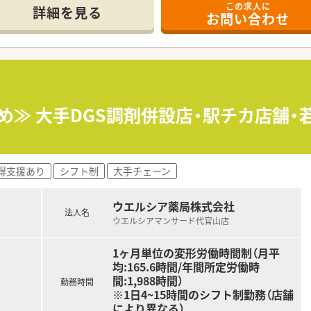
この求人に
そ活躍できるキャリアパスが多種多様に用意されています。
詳細を見る
お問い合わせ
ジャーや営業部長等のマネジメントのポジションも増えます。
せるスペシャリストを目指すことも可能です。
部門等の本社スタッフなど活動領域は多種多様です。
おり、在宅医療へもしっかりと関わる事ができます。
能で、時短制度は小学5年生まで時短勤務ができるよう変更予定
イフバランスが整っています
員割引制度など嬉しいメリットもたくさんあります！
高め≫ 大手DGS調剤併設店・駅チカ店舗
得支援あり
シフト制
大手チェーン
ウエルシア薬局株式会社
法人名
ウエルシアマンサード代官山店
1ヶ月単位の変形労働時間制（月平
均:165.6時間/年間所定労働時
間:1,988時間）
勤務時間
※1日4~15時間のシフト制勤務（店舗
により異なる）