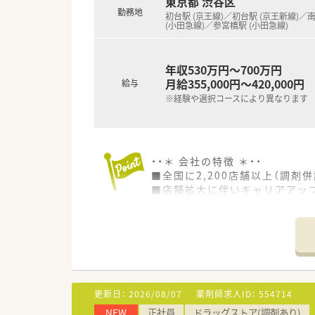
東京都 渋谷区
勤務地
初台駅 (京王線)／初台駅 (京王新線)／
(小田急線)／参宮橋駅 (小田急線)
年収530万円～700万円
月給355,000円～420,000円
給与
※経験や選択コースにより異なります
・・＊ 会社の特徴 ＊・・
■全国に2,200店舗以上（調剤併
■店舗拡大に伴いキャリアアッ
■経験や勤務コースによりますが
■職種や職域に合わせ、豊富な
■薬剤師が中心の会社だからこ
■店舗拡大に伴い、エリアマネ
■在宅や教育等の専門性を活か
■その他にも、管理部門や商品
■在宅実施店舗は年々増加して
更新日：
2026/08/07
薬剤師求人ID：
554714
■育児休暇は3歳まで取得が可
NEW
正社員
ドラッグストア(調剤あり)