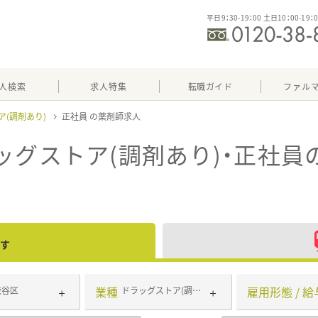
平日9：30-19：00 土日10：00-19：
人検索
求人特集
転職ガイド
ファル
ア(調剤あり)
正社員
ッグストア(調剤あり)・正社員
す
業種
雇用形態 / 給
渋谷区
ドラッグストア(調剤あり)