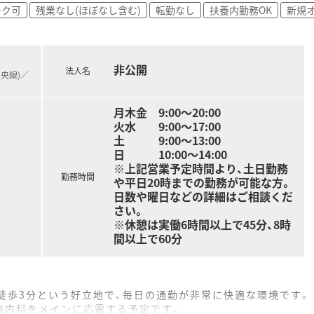
機およびピッキングシステムなどの最新設備を導入し業務の効率
ーク可
残業なし(ほぼなし含む)
転勤なし
扶養内勤務OK
新規
意されておりシャワーも完備されているためしっかりとリフレッ
豊富な管理薬剤師が中心となり店舗全体の業務を牽引しスタッフ
非公開
勤薬剤師が即戦力として活躍しており多様なバックグラウンドを
法人名
中央線)／
て新規オープンの立ち上げに携わりたいという強い意欲を持った
月木金 9:00～20:00
火水 9:00～17:00
土 9:00～13:00
日 10:00～14:00
※上記営業予定時間より、土日勤務
勤務時間
や平日20時までの勤務が可能な方。
日数や曜日などの詳細はご相談くだ
さい。
※休憩は実働6時間以上で45分、8時
間以上で60分
徒歩3分という好立地で、毎日の通勤が非常に快適な環境です。
病内科をメインに応需する予定です。