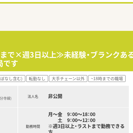
8時まで×週3日以上≫未経験・ブランクあ
局です
ほぼなし含む)
転勤なし
大手チェーン以外
~18時までの職場
非公開
法人名
国分寺線)
月～金 9：00～18：00
土 9：00～12：00
※週3日以上・ラストまで勤務できる
勤務時間
方