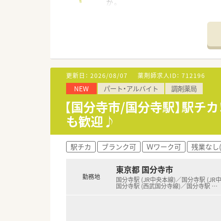
か。
【店舗情報と応需状況について】
・最寄り駅である国分寺駅から
・同ビル内のクリニックから内
・オープン当初の処方箋枚数は1
【法人特徴について】
更新日：
2026/08/07
薬剤師求人ID：
712196
・社員の働きやすさを重視して
NEW
パート・アルバイト
調剤薬局
・大手チェーンにはないアット
・地域医療への貢献を理念に掲
【国分寺市/国分寺駅】駅チ
も歓迎♪
【勤務実態について】
・残業はほとんど発生しないよ
・薬歴管理システムや計量監査
駅チカ
ブランク可
Ｗワーク可
残業なし
・休憩室は店舗とは別の階に用
東京都 国分寺市
【こんな方が活躍中】
勤務地
・他の店舗から配属された経験
国分寺駅 (JR中央本線)／国分寺駅 (JR
国分寺駅 (西武国分寺線)／国分寺駅
…
・紹介会社を通じて入社した常
・これまでの調剤経験を活かし