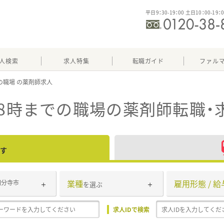
平日9：30-19：00 土日10：00-19：
人検索
求人特集
転職ガイド
ファル
での職場
18時までの職場
の薬剤師転職・
す
業種
雇用形態 / 給
国分寺市
を選ぶ
求人IDで検索