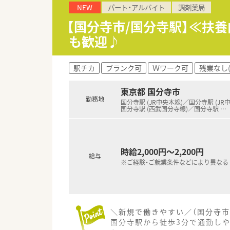
NEW
パート・アルバイト
調剤薬局
■開業から約半世紀の歴史を持
■療養型でありながら総合内科
【国分寺市/国分寺駅】≪扶
■地域医療の中核を担う病院で
も歓迎♪
【こんな取り組みをしています】
■開業から半世紀にわたり、地
駅チカ
ブランク可
Ｗワーク可
残業なし
■患者さまとのコミュニケーシ
■スタッフが働きやすい環境を
東京都 国分寺市
勤務地
国分寺駅 (JR中央本線)／国分寺駅 (JR
国分寺駅 (西武国分寺線)／国分寺駅
…
時給2,000円～2,200円
給与
※ご経験・ご就業条件などにより異なる
＼新規で働きやすい／（国分寺市
国分寺駅から徒歩3分で通勤し