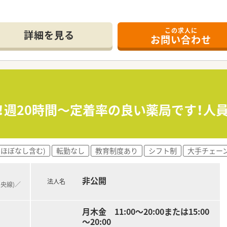
この求人に
徒歩3分という大変アクセスの良い好立地に新規オープンの綺麗
詳細を見る
お問い合わせ
科および糖尿病内科の処方箋をメインに応需し専門性を高めるこ
日50枚から60枚程度を想定しており将来的には1日100枚を目
おり有給取得率や育休取得率の向上に向けて法人全体で積極的に
ホームで風通しの良い社風が魅力であり一人ひとりの意見が店舗
げており患者様とのコミュニケーションを大切にしながらきめ細
カ！週20時間～定着率の良い薬局です！
うに人員を配置しておりワークライフバランスを保ちながら健康
機およびピッキングシステムなどの最新設備を導入し業務の効率
(ほぼなし含む)
転勤なし
教育制度あり
シフト制
大手チェー
意されておりシャワーも完備されているためしっかりとリフレッ
非公開
法人名
豊富な管理薬剤師が中心となり店舗全体の業務を牽引しスタッフ
中央線)／
勤薬剤師が即戦力として活躍しており多様なバックグラウンドを
て新規オープンの立ち上げに携わりたいという強い意欲を持った
月木金 11:00～20:00または15:00
～20:00