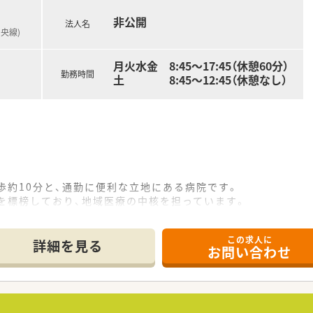
非公開
法人名
中央線)
月火水金 8:45～17:45（休憩60分）
勤務時間
土 8:45～12:45（休憩なし）
歩約10分と、通勤に便利な立地にある病院です。
を標榜しており、地域医療の中核を担っています。
フ全員で協力し合う温かい風土が根付いています。
この求人に
て】
詳細を見る
お問い合わせ
を目的とした欠員補充のための募集となります。
ケーションが取れる、協調性のある方を求めています。
意欲があり、患者さまに優しく寄り添える方を歓迎します。