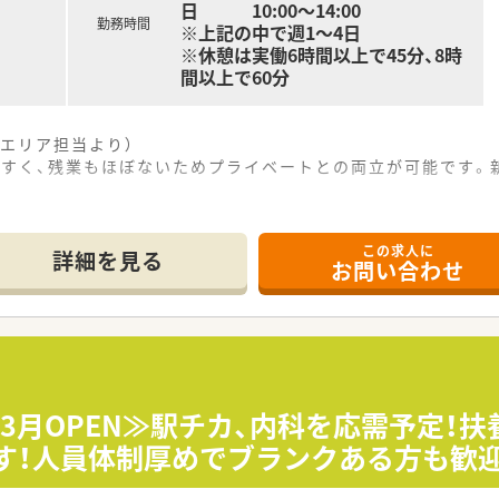
日 10:00～14:00
勤務時間
※上記の中で週1～4日
※休憩は実働6時間以上で45分、8時
間以上で60分
エリア担当より）
やすく、残業もほぼないためプライベートとの両立が可能です。
この求人に
徒歩3分という大変アクセスの良い好立地に新規オープンの綺麗
詳細を見る
お問い合わせ
科および糖尿病内科の処方箋をメインに応需し専門性を高めるこ
日50枚から60枚程度を想定しており将来的には1日100枚を目
おり有給取得率や育休取得率の向上に向けて法人全体で積極的に
ホームで風通しの良い社風が魅力であり一人ひとりの意見が店舗
げており患者様とのコミュニケーションを大切にしながらきめ細
年3月OPEN≫駅チカ、内科を応需予定！
す！人員体制厚めでブランクある方も歓
うに人員を配置しておりワークライフバランスを保ちながら健康