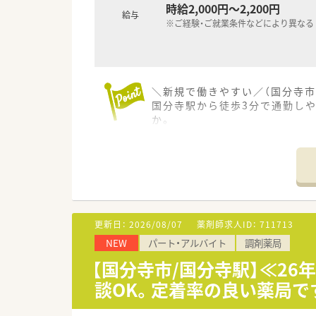
時給2,000円～2,200円
給与
※ご経験・ご就業条件などにより異なる
＼新規で働きやすい／（国分寺市
国分寺駅から徒歩3分で通勤し
か。
【店舗情報と応需状況について】
・最寄り駅である国分寺駅から
・同ビル内のクリニックから内
・オープン当初の処方箋枚数は1
【法人特徴について】
更新日：
2026/08/07
薬剤師求人ID：
711713
・社員の働きやすさを重視して
NEW
パート・アルバイト
調剤薬局
・大手チェーンにはないアット
・地域医療への貢献を理念に掲
【国分寺市/国分寺駅】≪26
談OK。定着率の良い薬局で
【勤務実態について】
・残業はほとんど発生しないよ