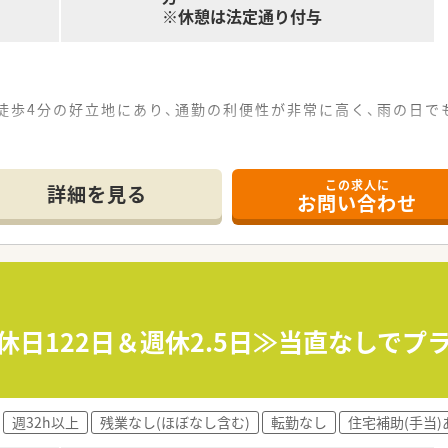
※休憩は法定通り付与
徒歩4分の好立地にあり、通勤の利便性が非常に高く、雨の日
科、整形外科に外科と幅広く、1日あたりの処方箋枚数は40枚
この求人に
制で業務にあたっており、一人ひとりの負担が分散されるため、
詳細を見る
お問い合わせ
店舗の調剤薬局を展開しており、地域に根ざした経営を続けるこ
年以上という驚異的な定着率を誇っており、65歳定年まで安心
休日122日＆週休2.5日≫当直なしで
しているドミナント戦略により、近隣店舗間での応援体制が非常
週32h以上
残業なし(ほぼなし含む)
転勤なし
住宅補助(手当)