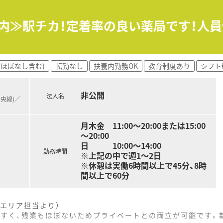
ち、地域住民から厚い信頼を得ている療養型病院です。
として外来診療も行っており、幅広い知識を学べます。
養内≫駅チカ！定着率の良い薬局です！人
、薬剤師としての専門性を着実に高めることができます。
域住民の健康を支える温かい医療を提供しています。
(ほぼなし含む)
転勤なし
扶養内勤務OK
教育制度あり
シフト
ョンを第一に考え、信頼される病院づくりに努めています。
整備することで、質の高い医療の提供につなげています。
非公開
法人名
中央線)／
月木金 11:00～20:00または15:00
～20:00
日 10:00～14:00
勤務時間
※上記の中で週1～2日
※休憩は実働6時間以上で45分、8時
間以上で60分
エリア担当より）
やすく、残業もほぼないためプライベートとの両立が可能です。