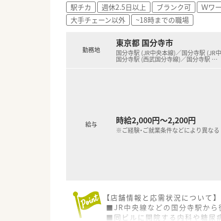
・薬歴管理システムや計量監査
駅チカ
週休2.5日以上
ブランク可
Ｗワ
・休憩室は店舗とは別の階に用
大手チェーン以外
~18時までの職場
【こんな方が活躍中】
・他の店舗から配属された経験
東京都 国分寺市
・紹介会社を通じて入社した常
勤務地
国分寺駅 (JR中央本線)／国分寺駅 (JR
・これまでの調剤経験を活かし
国分寺駅 (西武国分寺線)／国分寺駅
…
時給2,000円～2,200円
給与
※ご経験・ご就業条件などにより異なる
【店舗情報と応需状況について】
■JR中央線などの国分寺駅から
■同ビルに開院する内科や糖尿