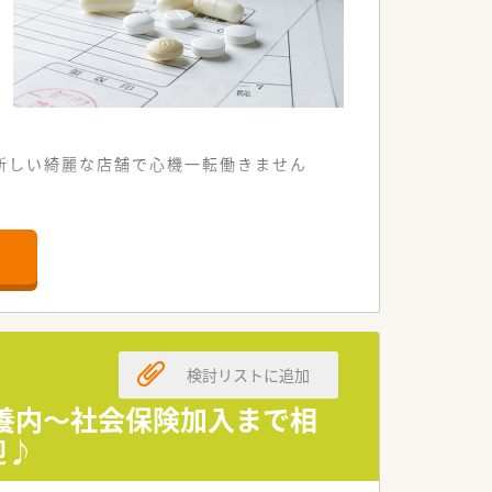
新しい綺麗な店舗で心機一転働きません
な調剤薬局です。
とができる環境です。
指す店舗です。
取り組んでいる企業です。
検討リストに追加
運営に反映されやすいです。
かい服薬指導を行っています。
扶養内～社会保険加入まで相
迎♪
的に働き続けられる環境です。