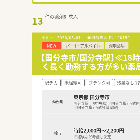
件の薬剤師求人
13
更新日：
2026/08/07
薬剤師求人ID：
190150
NEW
パート・アルバイト
調剤薬局
【国分寺市/国分寺駅】≪1
く長く勤務する方が多い薬
駅チカ
未経験可
ブランク可
残業なし(
東京都 国分寺市
勤務地
国分寺駅 (JR中央線)／国分寺駅 (西武
／国分寺駅 (西武多摩湖線)
時給2,000円～2,200円
給与
※経験など考慮し決定