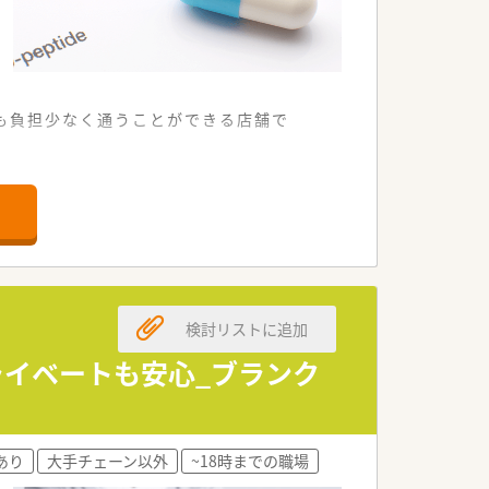
でも負担少なく通うことができる店舗で
から50枚程度を安定して受け付けていま
落ち着いて丁寧な服薬指導に専念できま
とで安定した経営基盤を築いている法人
検討リストに追加
して腰を据えて働ける環境が整っていま
プライベートも安心_ブランク
にスムーズで、休みを取りやすいのが特
あり
大手チェーン以外
~18時までの職場