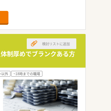
な調剤薬局です。
とができる環境です。
指す店舗です。
取り組んでいる企業です。
検討リストに追加
運営に反映されやすいです。
かい服薬指導を行っています。
人員体制厚めでブランクある方
的に働き続けられる環境です。
化と過誤防止に努めています。
ン以外
~18時までの職場
シュして業務に戻れます。
の指導やサポートを行っています。
持つスタッフが在籍する予定です。
スタッフが中心となって働きます。