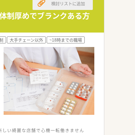
検討リストに追加
員体制厚めでブランクある方
制
大手チェーン以外
~18時までの職場
新しい綺麗な店舗で心機一転働きません