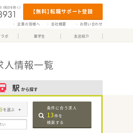
00
（祝日を除く）
【無料】転職サポート登録
企業の皆様へ
会社概要
お問い合わせ
マラボ
薬学生
支店紹介
求人情報一覧
駅
から探す
条件に合う求人
与
を選ぶ
13
件を
検索する