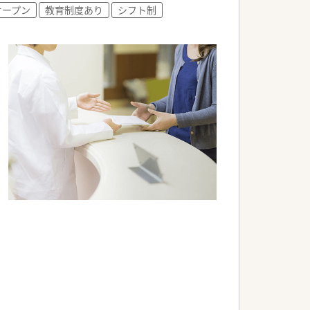
化と過誤防止に努めています。
オープン
教育制度あり
シフト制
シュして業務に戻れます。
の指導やサポートを行っています。
持つスタッフが在籍する予定です。
スタッフが中心となって働きます。