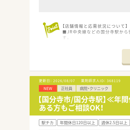
【店舗情報と応需状況について】
■JR中央線などの国分寺駅から
す。
■主な応需科目は内科やリウマチ
す。
■薬剤師は常時4名から5名体
す。
【法人特徴について】
■東京都と埼玉県を中心に12
更新日：
2026/08/07
薬剤師求人ID：
368119
です。
NEW
正社員
病院・クリニック
■全従業員の6割以上が勤続10
す。
【国分寺市/国分寺駅】≪年間
■特定のエリアに集中して出店
ある方もご相談OK！
徴です。
駅チカ
年間休日120日以上
週休2.5日以上