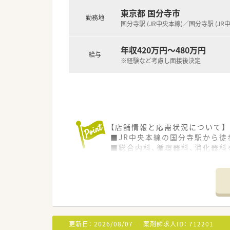
東京都 国分寺市
勤務地
国分寺駅 (JR中央本線)／国分寺駅 (JR
年収420万円～480万円
給与
※経験など考慮し面接後決定
【店舗情報と応需状況について】
■JR中央本線の国分寺駅から徒
■総合内科、循環器科、消化器科
■職種間の垣根が低く、スタッ
【募集背景と求める人物像につい
■今回は、薬剤部門の体制強化
■職種を超えて円滑なコミュニ
■地域医療に貢献したいという
更新日：
2026/08/07
薬剤師求人ID：
712201
【法人特徴について】