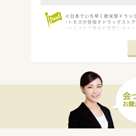
≪日本でいち早く欧米型ドラッ
・トモズが目指すドラッグストア
・ヘルスケア商品を豊富にライン
・トモズの医療ヘルスケア商品（
・調剤を核に、OTC・サプリメ
・セルフメディケーションを推
≪住友商事100％出資の安定し
・M&Aが積極的に行われるドラ
・総合商社として重要なヘルス
・住友商事の協力を受け、調剤
・充実した様々な福利厚生と制
・育児休暇なども法律以上の制
・未来を見据えて成長し、長く
≪風通しが良く働きやすい職場
・社員間は「さん」付けで呼び合
・風通しの良い環境はアイデア
・風通しの良い社風を実現する
・首都圏にこだわった店舗展開