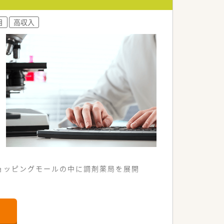
目
高収入
。
。
ショッピングモールの中に調剤薬局を展開
幅広い知識・スキルを磨くことができま
セリング力を身につけられる環境です。