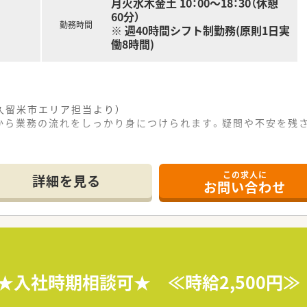
月火水木金土 10：00～18：30（休憩
60分）
勤務時間
※ 週40時間シフト制勤務(原則1日実
働8時間)
久留米市エリア担当より）
から業務の流れをしっかり身につけられます。疑問や不安を残
。
------------＊
この求人に
詳細を見る
お問い合わせ
で5分の場所に位置し面対応で処方箋を受けております。
から40枚ほどで落ち着いたペースで業務が行えます。
て事務スタッフが在籍し連携を取りながら勤務できます。
て】
補充として前向きで謙虚な態度で取り組める方を求めています
剤薬局経験2年以上をお持ちの方が対象となっております。
】★入社時期相談可★ ≪時給2,500円
良い対応ができコミュニケーションが得意な方を歓迎します。