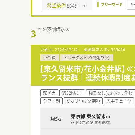
希望条件
フリーワード
を選ぶ
件の薬剤師求人
3
更新日：
2026/07/30
薬剤師求人ID：
505026
正社員
ドラッグストア(調剤あり)
【東久留米市/花小金井駅】≪
ランス抜群｜連続休暇制度
駅チカ
週32h以上
残業なし(ほぼなし含む)
シフト制
かかりつけ薬剤師
大手チェーン
東京都 東久留米市
勤務地
花小金井駅 (西武新宿線)