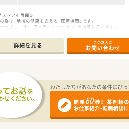
グストアを展開≫
の姿は、地域の健康を支える「医療機関」です。
ナップし、「セルフメディケーション」を推進しています。
調剤＋OTC等）の売上割合は約50％で業界トップクラス！
ントなど、各分野で的確にアドバイスできる総合力が強みです。
この求人に
進することにより、医療費削減を通じて社会にも貢献しています
詳細を見る
お問い合わせ
た事業経営≫
ッグストア業界において盤石な経営基盤は大きな強みです。
ケア分野に、戦略的かつ積極的な先行投資をしています。
オペレーションの自動化を導入し効率化も図っています。
度もあるため、長く安心して生活を送ることができます。
度を用意し、子育てをしながら働ける環境を整えています。
わたしたちがあなたの条件にぴっ
活躍し続けられる環境の中で新たな一歩を踏み出せます。
環境≫
えるほどフラットな関係性で、役職や立場は関係ありません。
を出しやすく、大きく成長できるチャンスが豊富にあります。
ために、様々なサークル活動制度も用意しています。
のため、多くの仲間と交流ができ店舗間の連携も良好です。