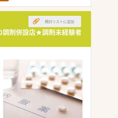
。
検討リストに追加
、ライフワークバランスが充実しています。
の調剤併設店★調剤未経験者