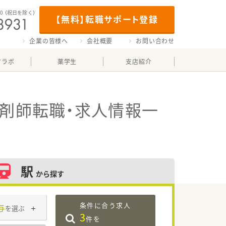
00
（祝日を除く）
【無料】転職サポート登録
企業の皆様へ
会社概要
お問い合わせ
マラボ
薬学生
支店紹介
剤師転職・求人情報一
駅
から探す
条件に合う求人
与
を選ぶ
3
件を