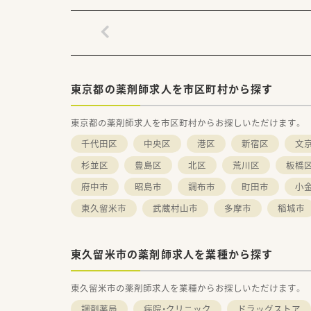
・残業時間の削減や年2回の連続
・安心して健康的に働けるからこ
≪スキル、知識を幅広く身に着
・日進月歩の医療業界で、薬剤
・トモズでは年次研修だけでな
・研修は業務時間内で実施し、
東京都の薬剤師求人を市区町村から探す
・本部社員の35％が薬剤師！教
東京都の薬剤師求人を市区町村からお探しいただけます。
千代田区
中央区
港区
新宿区
文
杉並区
豊島区
北区
荒川区
板橋
府中市
昭島市
調布市
町田市
小
東久留米市
武蔵村山市
多摩市
稲城市
東久留米市の薬剤師求人を業種から探す
東久留米市の薬剤師求人を業種からお探しいただけます。
調剤薬局
病院・クリニック
ドラッグストア