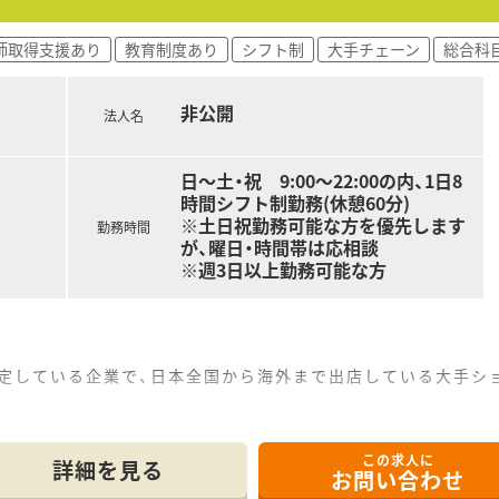
型店舗で幅広い知識を身につけたい方に最適な職場です。
師取得支援あり
教育制度あり
シフト制
大手チェーン
総合科
も重視してメリハリのある働き方を希望する方にぴったりです
業務や在宅業務の基礎から学びたい方にも強くおすすめします
非公開
法人名
中心にドラッグストア併設型の調剤薬局を展開しています。
した経営基盤を保持し連続成長を継続している企業です。
日～土・祝 9:00～22:00の内、1日8
るなど薬剤師の育成とスキル向上に力を注いでおります。
時間シフト制勤務(休憩60分)
※土日祝勤務可能な方を優先します
勤務時間
が、曜日・時間帯は応相談
※週3日以上勤務可能な方
安定している企業で、日本全国から海外まで出店している大手
の医療機関から処方箋を応需しているので、薬の品目数も多く、
この求人に
をトータルでサポート』できます。
詳細を見る
お問い合わせ
康相談を通じてセルフメディケーション推進に貢献でき、カウン