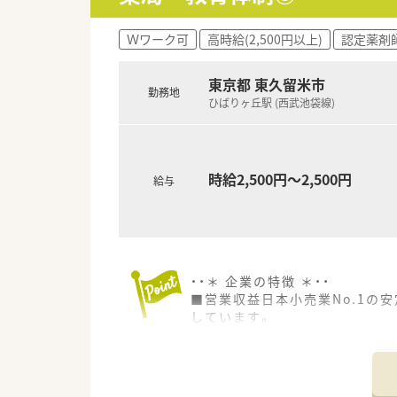
【こんな方にオススメ】
■地域医療に密着した調剤併設
Ｗワーク可
高時給(2,500円以上)
認定薬剤
■仕事だけでなく私生活の充実
■手厚い研修体制のもとで調剤
東京都 東久留米市
勤務地
【法人特徴について】
ひばりヶ丘駅 (西武池袋線)
■一都三県および東海エリアを
■首都圏での高いシェアと安定
■独自の研修センターを設置す
時給2,500円～2,500円
給与
・・＊ 企業の特徴 ＊・・
■営業収益日本小売業No.1の
しています。
■面分業がメインのため、多く
す。
■OTC併設店だからこそ『健康
※赤ちゃんからお年寄りまで健