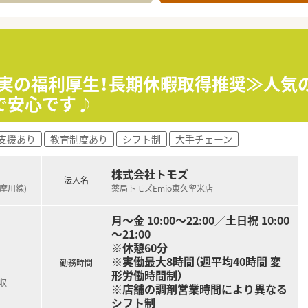
的行っております。
り、普通の調剤薬局では扱っていない種類の漢方も勉強できます
ろん、多様なキャリアを支援するシステムが整っています。
当・エリア責任者・新規事業の立ち上げ・バイヤー/商品開発等
度があり！
し、年間休日120～125日（長期休日20日間含む）あるので
充実の福利厚生！長期休暇取得推奨≫人気
で安心です♪
支援あり
教育制度あり
シフト制
大手チェーン
株式会社トモズ
法人名
多摩川線)
薬局トモズEmio東久留米店
月～金 10:00～22:00／土日祝 10:00
～21:00
※休憩60分
※実働最大8時間（週平均40時間 変
勤務時間
形労働時間制）
収
※店舗の調剤営業時間により異なる
シフト制