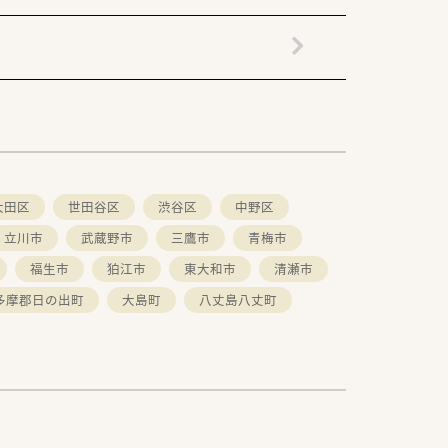
。
大田区
世田谷区
渋谷区
中野区
立川市
武蔵野市
三鷹市
青梅市
福生市
狛江市
東大和市
清瀬市
多摩郡日の出町
大島町
八丈島八丈町