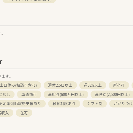
す。
す
けます。
土日休み(相談可含む)
週休2.5日以上
週32h以上
新卒可
勤なし
車通勤可
高給与(600万円以上)
高時給(2,500円以上)
認定薬剤師取得支援あり
教育制度あり
シフト制
かかりつけ
高収入
在宅