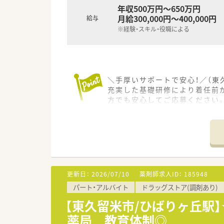
年収500万円～650万円
月給300,000円～400,000円
給与
※経験・スキル・役職による
＼手厚いサポートで安心！／（東
充実した基礎研修により着任前
方でも安心してご応募ください
＊------------------------------
【店舗情報と応需状況について】
■最寄り駅の花小金井駅から車
■処方箋枚数は1日あたり20枚
■人員体制は薬剤師3名に加え
更新日：
2026/07/10
薬剤師求人ID：
185948
【募集背景と求める人物像につい
パート・アルバイト
ドラッグストア(調剤あり)
■組織体制の強化に向けた欠員
■病院経験3年以上あるいは調
【東久留米市/ひばりヶ丘駅
■患者様に対して親切で感じの
薬局 教育体制◎