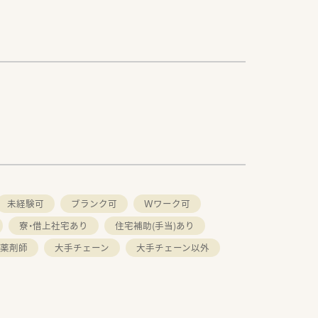
未経験可
ブランク可
Ｗワーク可
寮・借上社宅あり
住宅補助(手当)あり
薬剤師
大手チェーン
大手チェーン以外