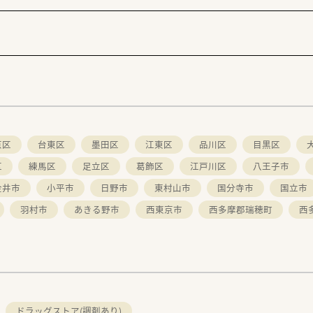
休暇取得など、ライフワークバランスも推進しています。
そ、充分に力を発揮でき、心からやりがいを感じ成長できます
けキャリアアップが可能≫
師は日常業務を行いながらも日々学び続けることが重要です。
く、調剤技術研修によって継続的に学び続けることができます。
オンとオフをしっかり切り替えてプライベートも充実できます。
育研修担当・開発担当・IT担当など幅広いキャリアがあります。
京区
台東区
墨田区
江東区
品川区
目黒区
区
練馬区
足立区
葛飾区
江戸川区
八王子市
金井市
小平市
日野市
東村山市
国分寺市
国立市
羽村市
あきる野市
西東京市
西多摩郡瑞穂町
西
ドラッグストア(調剤あり)