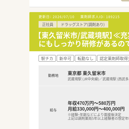
※在宅医療への取り組みも積極
■漢方の取り扱いを促進してお
■薬剤師としての専門制はもち
更新日：
2026/07/10
薬剤師求人ID：
189215
【例】管理薬剤師・店長・教育担
正社員
ドラッグストア(調剤あり)
■連続休暇 長期休日20日間制
連続休暇を1～3回に分けて取得
【東久留米市/武蔵境駅】≪
にもしっかり研修があるの
駅チカ
新卒可
転勤なし
認定薬剤師取得
東京都 東久留米市
勤務地
武蔵境駅 (JR中央線)／武蔵境駅 (西武
年収470万円～580万円
月給330,000円～400,000円
給与
※経験・年齢などにより面接後決定
上記は調剤薬局5年以上経験者の想定年