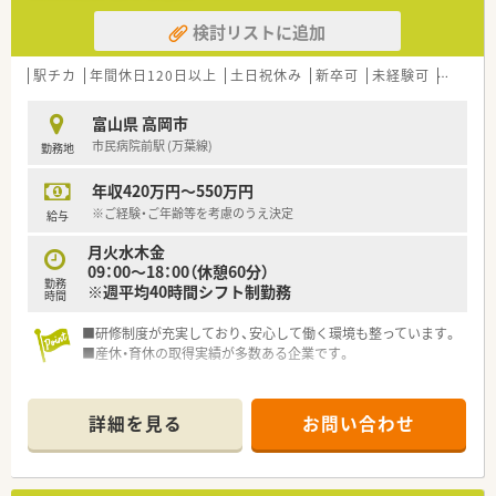
検討リストに追加
駅チカ
年間休日120日以上
土日祝休み
新卒可
未経験可
車通勤
富山県 高岡市
市民病院前駅 (万葉線)
勤務地
年収420万円～550万円
※ご経験・ご年齢等を考慮のうえ決定
給与
月火水木金
09：00～18：00（休憩60分）
勤務
※週平均40時間シフト制勤務
時間
■研修制度が充実しており、安心して働く環境も整っています。
■産休・育休の取得実績が多数ある企業です。
詳細を見る
お問い合わせ