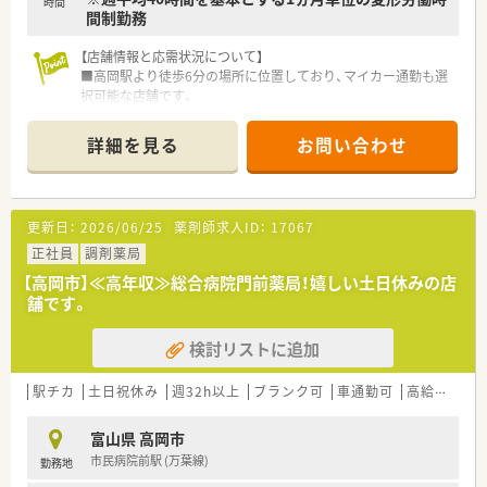
時間
間制勤務
【店舗情報と応需状況について】
■高岡駅より徒歩6分の場所に位置しており、マイカー通勤も選
択可能な店舗です。
■主な応需科目は皮膚科や耳鼻科、神経内科が中心で、1日平均
160枚から200枚を対応します。
詳細を見る
お問い合わせ
■常時5名から7名の薬剤師体制を敷いており、事務スタッフと
共に手厚い人員配置を実現しています。
【法人特徴について】
更新日：
2026/06/25
薬剤師求人ID：
17067
■富山県を中心に石川県や関東エリアにも店舗を展開し、地域医
療への貢献を重視している企業です。
正社員
調剤薬局
■調剤薬局事業に加え、訪問看護や居宅介護支援事業も運営し、
【高岡市】≪高年収≫総合病院門前薬局！嬉しい土日休みの店
地域包括ケアシステムを支えています。
舗です。
■経営層と現場の距離が近く、ボトムアップで意見が反映されや
すい風通しの良い社風が魅力です。
検討リストに追加
【勤務実態について】
■残業時間は月平均10時間程度と非常に少なく、プライベート
駅チカ
土日祝休み
週32h以上
ブランク可
車通勤可
高給与(600万円以上)
の時間を十分に確保できる環境です。
■残業代は1分単位できっちりと支給されるため、サービス残業
富山県 高岡市
の心配がなく安心して勤務できます。
市民病院前駅 (万葉線)
勤務地
■店舗によっては半日休暇を組み合わせたシフトもあり、柔軟な