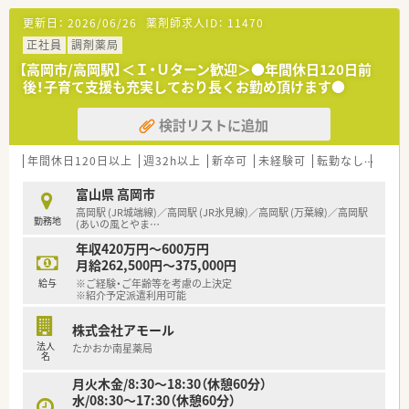
更新日：
2026/06/26
薬剤師求人ID：
11470
正社員
調剤薬局
【高岡市/高岡駅】＜Ｉ・Ｕターン歓迎＞●年間休日120日前
後！子育て支援も充実しており長くお勤め頂けます●
検討リストに追加
年間休日120日以上
週32h以上
新卒可
未経験可
転勤なし
車通
富山県 高岡市
高岡駅 (JR城端線)／高岡駅 (JR氷見線)／高岡駅 (万葉線)／高岡駅
勤務地
(あいの風とやま
…
年収420万円～600万円
月給262,500円～375,000円
給与
※ご経験・ご年齢等を考慮の上決定
※紹介予定派遣利用可能
株式会社アモール
法人
たかおか南星薬局
名
月火木金/8:30～18:30（休憩60分）
水/08:30～17:30（休憩60分）