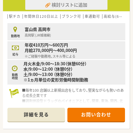
検討リストに追加
■富山県の呉西地区を中心に複数の店舗を運営しており、地域医
療への貢献を大切にしている安定した企業です。
■社長のお人柄が大変良く、各薬剤師のライフスタイルや希望に
駅チカ
年間休日120日以上
ブランク可
車通勤可
高給与(600万円以上)
合わせた柔軟な働き方を提案していただけます。
富山県 高岡市
【求人情報について】
高岡駅 (JR城端線)
勤務地
■雇用形態は正社員での採用となり、これまでのご経験やご年齢
をしっかりと考慮した上で給与を決定いたします。
年収410万円～600万円
■年収は450万円から最大600万円程度まで相談可能となってお
月給270,000円～400,000円
り、年俸制のため安定した収入を得られます。
給与
※ご経験や勤務地、スキル等による
■定年制度は70歳までとなっており、腰を据えて長期的にキャリ
月火木金/9:00～18:30（休憩60分）
アを築いていきたい方に最適な求人案件です。
水/9:00～12:00 （休憩0分）
土/9:00～13:00 （休憩0分）
【こんな取り組みをしています】
勤務
時間
※1ヵ月単位の変形労働時間制勤務
■新しい知識を身につけるための社内勉強会を定期的に開催し
ており、常に最新の医療情報に触れることができます。
■e-Learningを利用した学習環境を整えており、ご自身のペース
■毎年100 店舗以上新規出店をしており、堅実ながらも勢いのあ
で無理なくスキルアップを図ることができます。
る成長企業です
■入社後はOJTによる丁寧な教育体制が用意されているため、経
■調剤併設型ドラッグのパイオニアとして、関東、東海、関西、北
験が浅い方でも安心して業務に慣れていただけます。
陸・信州を中心に約1,700店舗以上を展開しています
■研修制度は様々なプランがあり、集合研修だけでなく任意で受
詳細を見る
お問い合わせ
講可能な研修も幅広く用意されています
■店舗で活躍する従業員、社外で活躍する従業員、将来経営幹部
となる従業員など、薬剤師として様々な活躍ができるフィールド
を用意されています