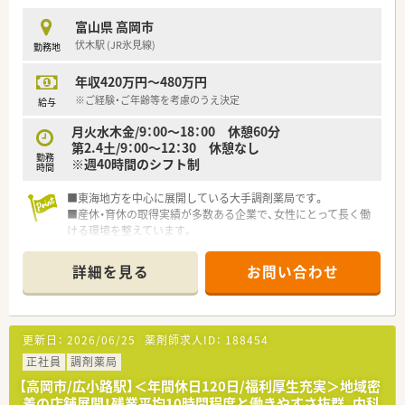
富山県 高岡市
伏木駅 (JR氷見線)
勤務地
年収420万円～480万円
※ご経験・ご年齢等を考慮のうえ決定
給与
月火水木金/9：00～18：00 休憩60分
第2.4土/9：00～12：30 休憩なし
勤務
※週40時間のシフト制
時間
■東海地方を中心に展開している大手調剤薬局です。
■産休・育休の取得実績が多数ある企業で、女性にとって長く働
ける環境を整えています。
詳細を見る
お問い合わせ
更新日：
2026/06/25
薬剤師求人ID：
188454
正社員
調剤薬局
【高岡市/広小路駅】＜年間休日120日/福利厚生充実＞地域密
着の店舗展開！残業平均10時間程度と働きやすさ抜群、内科