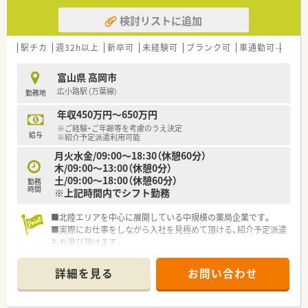
検討リストに追加
駅チカ
週32h以上
新卒可
未経験可
ブランク可
車通勤可
高給与
富山県 高岡市
広小路駅 (万葉線)
勤務地
年収450万円～650万円
※ご経験・ご年齢等を考慮のうえ決定
給与
※紹介予定派遣利用可能
月火水金/09:00～18:30（休憩60分）
木/09:00～13:00（休憩0分）
土/09:00～18:00（休憩60分）
勤務
時間
※上記時間内でシフト勤務
■北陸エリアを中心に展開している中規模の薬局企業です。
■実際にお仕事をしながら入社を見極めて頂ける、紹介予定派遣
もお選び頂けます。
詳細を見る
お問い合わせ