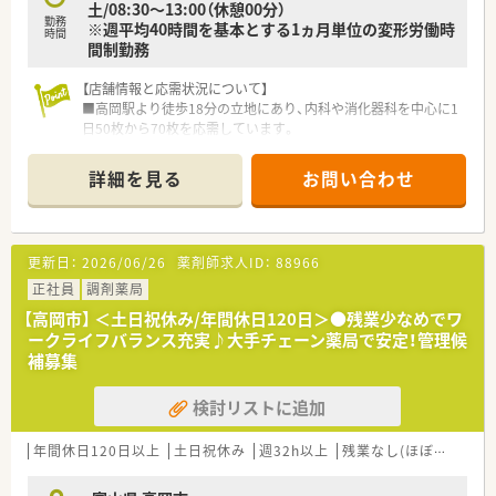
土/08:30～13:00（休憩00分）
勤務
※週平均40時間を基本とする1ヵ月単位の変形労働時
時間
間制勤務
【店舗情報と応需状況について】
■高岡駅より徒歩18分の立地にあり、内科や消化器科を中心に1
日50枚から70枚を応需しています。
■薬剤師は常勤2名とパート3名が在籍しており、事務スタッフ
も複数名配置された手厚い人員体制です。
詳細を見る
お問い合わせ
■外来調剤業務だけでなく在宅医療にも対応しており、地域医療
の一翼を担う重要な役割を果たしています。
【法人特徴について】
更新日：
2026/06/26
薬剤師求人ID：
88966
■富山県を本拠地に石川や関東へ28店舗を展開し、訪問看護な
ど多角的に地域包括ケアを支える企業です。
正社員
調剤薬局
■地域貢献を重視し、現場の意見を積極的に取り入れる風通しの
【高岡市】 ＜土日祝休み/年間休日120日＞●残業少なめでワ
良さが特徴の安定した経営基盤を持っています。
ークライフバランス充実♪大手チェーン薬局で安定！管理候
■従業員のワークライフバランスを大切にしており、離職率が低
補募集
く長く安心して働ける環境を整えています。
検討リストに追加
【こんな取り組みをしています】
■従業員の声をボトムアップで吸い上げるプロジェクト活動を
通じ、働きやすい環境作りを推進しています。
年間休日120日以上
土日祝休み
週32h以上
残業なし(ほぼなし含む)
■会員限定の優待サービスが受けられる福利厚生制度を導入し、
プライベートの充実も支援しています。