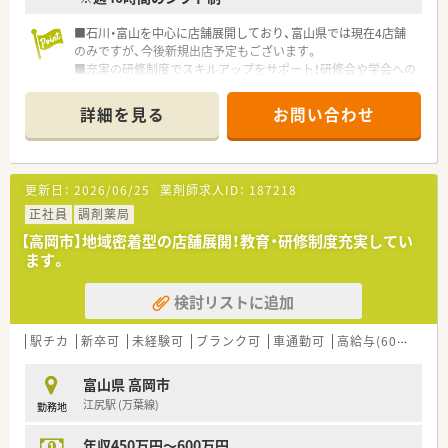
■石川・富山を中心に店舗展開しており、富山県では現在4店舗
のみですが、今後新規出店予定もございます。
■充実の研修制度でスキルアップをサポート！研修会や学会への
参加、認定薬剤師取得などもサポートあり、向上心を持って働く
薬剤師様を応援する薬局です。
詳細を見る
お問い合わせ
■合同親睦会や社員旅行などが多くあり、地域密着のアットホー
ムな社風です。
■将来的に管理薬剤師としてご勤務いただける方大歓迎です。
■会社として、「地域支援体制加算」「後発品体制加算」はほとん
更新日：
2026/06/25
薬剤師求人ID：
187218
どの店舗で取得されており、在宅に関しても今後地域密着企業と
して取り組んでいきたいという展望がございます。
正社員
調剤薬局
■地元の方々も多いのでスタッフ間の仲が良く、意見を出しやす
【高岡市】地域密着型の店舗展開！教育・研修制度充実してい
い風通しの良い職場環境です
ます。
検討リストに追加
駅チカ
新卒可
未経験可
ブランク可
車通勤可
高給与(600万円以上)
富山県 高岡市
江尻駅 (万葉線)
勤務地
年収450万円～600万円