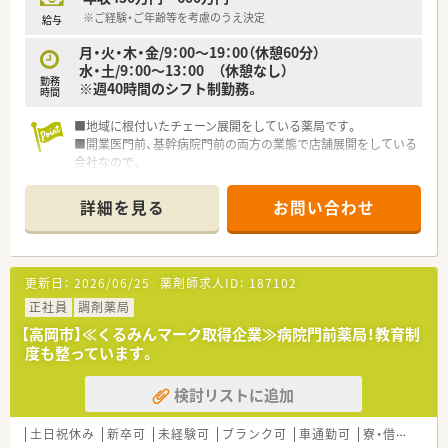
※ご経験・ご年齢等を考慮のうえ決定
給与
月・火・木・金/9：00～19：00（休憩60分）
水・土/9：00～13：00 （休憩なし）
勤務
※週40時間のシフト制勤務。
時間
■地域に根付いたチェーン展開をしている薬局です。
■開業医門前、基幹病院門前の両方の業態で店舗展開をしている
会社なので、
無理なく薬剤師としての能力を上げて頂く環境が整っていま
す。
詳細を見る
お問い合わせ
■近隣にも複数店舗がございますので、
ご自身の能力やご家庭のご事情に合わせて店舗異動をすること
も可能です。
■実際にお仕事をしながら入社を見極めて頂ける、【紹介予定派
更新日：
2026/06/25
薬剤師求人ID：
187102
遣】もお選び頂けます。
正社員
調剤薬局
【高岡市】≪くるみんマーク取得企業≫病院門前薬局！教育制
度も整っています。
検討リストに追加
土日祝休み
新卒可
未経験可
ブランク可
車通勤可
寮・借上社宅あり