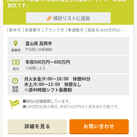
囲気です。
検討リストに追加
新卒可
未経験可
ブランク可
車通勤可
高給与(600万円以上)
教
富山県 高岡市
戸出駅 (JR城端線)
勤務地
年収500万円～650万円
※経験による
給与
月火水金/9：00～18：00 休憩60分
木土/9：00～13：00 休憩なし
勤務
※週40時間シフト勤務制
時間
■現在4店舗展開しています。
■1年契約社員の場合、年収700万円など高年収も可能です。
詳細を見る
お問い合わせ