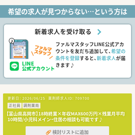
■総合薬剤師・調剤薬剤師（土日休み・19時までの勤務）どちらか
希望の求人が見つからない…という方は
の働き方を選択できます
■調剤併設型だけでなく「医療モール・クリニック併設店舗」「敷
地内薬局」「訪問調剤特化型店舗」など様々な店舗を運営してい
ます
新着求人を受け取る
■在宅医療にも積極的取り組んでおり「訪問調剤特化型店舗」を
50店舗以上、無菌調剤室は業界最多の51店舗設置しています
ファルマスタッフLINE公式アカ
■「プラチナくるみん認定企業」「健康経営優良法人2023（大規模
法人部門）認定」等を取得し一人ひとりが働きやすい環境が整備
ウントを友だち追加して、
希望の
されています
条件を登録
すると、
新着求人
が届
■充実した研修制度、人事制度、評価制度、キャリア支援制度等
きます♪
があるのも特徴です
更新日：
2026/06/25
薬剤師求人ID：
709700
正社員
調剤薬局
【富山県高岡市】18時終業×年収MAX600万円×残業月平均
10時間/小児科メイン・住居の相談も可能です♪
検討リストに追加