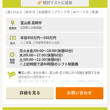
検討リストに追加
週32h以上
新卒可
未経験可
ブランク可
Ｗワーク可
車通勤可
富山県 高岡市
高岡駅 (JR城端線)
勤務地
年収450万円～550万円
※ご経験、ご年齢等考慮の上決定
給与
月火水金/09:00～18:00（休憩60分）
木/09:00～17:00（休憩60分）
土/09:00～12:30（休憩0分）
勤務
時間
※上記時間で週40時間のシフト制勤務
■富山県に本社を構え、富山県・石川県に計7店舗を展開する地
域密着型の調剤薬局です
■社長は卸出身で風通しがよく、ドクターとの関係も良好です♪
詳細を見る
お問い合わせ