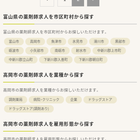
【法人特徴について】
■全国に270店舗以上を展開する調剤薬局チェーングループで、
富山県の薬剤師求人を市区町村から探す
創業より無借金経営を続けている安定企業です。
■新店の店舗名は社員公募で決まるなど、現場の意見を尊重する
富山県の薬剤師求人を市区町村からお探しいただけます。
非常に自由度の高い社風が魅力の一つです。
■産休や育休の取得実績が多数あり、ライフステージが変化して
富山市
高岡市
魚津市
氷見市
滑川市
黒部市
も女性が安心して長く働き続けられる会社です。
砺波市
小矢部市
南砺市
射水市
中新川郡上市町
【想定される業務内容】
中新川郡立山町
下新川郡入善町
下新川郡朝日町
■小児科を中心とした内科や外科の処方箋に対する調剤業務、服
薬指導、および監査業務全般をご担当いただきます。
■薬局内での調剤業務に加えて、地域に密着した個人在宅や施設
高岡市の薬剤師求人を業種から探す
在宅に関わる幅広い業務にも携わっていただきます。
■基本的な店舗業務に慣れた後は、店舗の管理業務や後進の育成
など、薬局運営に関わる幅広い業務をお任せします。
高岡市の薬剤師求人を業種からお探しいただけます。
調剤薬局
病院・クリニック
企業
ドラッグストア
【やりがい/おすすめポイント】
■創業以来の無借金経営という非常に安定した経営基盤の元で、
ドラッグストア(調剤あり)
将来の不安なく長く安心してご勤務いただける点です。
■慶弔特別休暇や慶弔見舞金、健康診断の費用負担、お薬代のサ
ポートなど、多種多様な福利厚生が用意されている点です。
高岡市の薬剤師求人を雇用形態から探す
■新規開局時には管理薬剤師に店舗デザインなどの決定権が与
えられるなど、裁量を持って店舗づくりに参加できる点です。
高岡市の薬剤師求人を雇用形態からお探しいただけます。