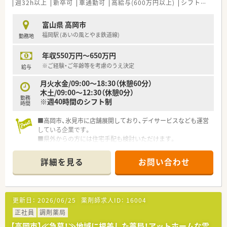
週32h以上
新卒可
車通勤可
高給与(600万円以上)
シフト制
大手
富山県 高岡市
福岡駅 (あいの風とやま鉄道線)
勤務地
年収550万円～650万円
※ご経験・ご年齢等を考慮のうえ決定
給与
月火水金/09:00～18:30（休憩60分）
木土/09:00～12:30（休憩0分）
勤務
※週40時間のシフト制
時間
■高岡市、氷見市に店舗展開しており、デイサービスなども運営
している企業です。
■県外からの方には住宅手配も検討いただけます。
■アットホームな雰囲気で、年に1回社員旅行も行っています。
詳細を見る
お問い合わせ
更新日：
2026/06/25
薬剤師求人ID：
16004
正社員
調剤薬局
【高岡市】≪急募！≫地域に根差した薬局！アットホームな雰