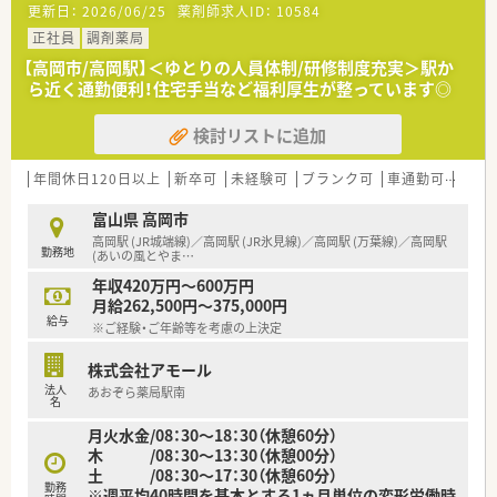
更新日：
2026/06/25
薬剤師求人ID：
10584
正社員
調剤薬局
【高岡市/高岡駅】＜ゆとりの人員体制/研修制度充実＞駅か
ら近く通勤便利！住宅手当など福利厚生が整っています◎
検討リストに追加
年間休日120日以上
新卒可
未経験可
ブランク可
車通勤可
高給与
富山県 高岡市
高岡駅 (JR城端線)／高岡駅 (JR氷見線)／高岡駅 (万葉線)／高岡駅
勤務地
(あいの風とやま
…
年収420万円～600万円
月給262,500円～375,000円
給与
※ご経験・ご年齢等を考慮の上決定
株式会社アモール
法人
あおぞら薬局駅南
名
月火水金/08：30～18：30（休憩60分）
木 /08：30～13：30（休憩00分）
土 /08：30～17：30（休憩60分）
勤務
※週平均40時間を基本とする1ヵ月単位の変形労働時