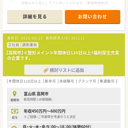
経験の方も安心してご入社いただけます。（要薬剤師免許）
■実際にお仕事をしながら入社を見極めて頂ける、【紹介予定派
遣】もお選び頂けます。
詳細を見る
お問い合わせ
更新日：
2026/06/25
薬剤師求人ID：
101112
正社員
調剤薬局
【高岡市】≪整形メイン≫年間休日120日以上！福利厚生充実
の企業です。
検討リストに追加
年間休日120日以上
新卒可
未経験可
ブランク可
車通勤可
高給与
富山県 高岡市
新高岡駅 (JR城端線)
勤務地
年収450万円～600万円
※ご経験・ご年齢等を考慮のうえ決定
給与
月・火・水・金/9：00～18：00（休憩60分）