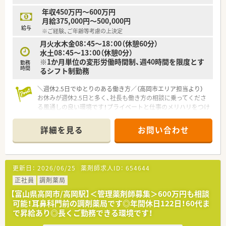
年収450万円～600万円
月給375,000円～500,000円
給与
※ご経験、ご年齢等考慮の上決定
月火水木金08：45～18：00（休憩60分）
水土08：45～13：00（休憩0分）
※1か月単位の変形労働時間制、週40時間を限度とす
勤務
時間
るシフト制勤務
＼週休2.5日でゆとりのある働き方／（高岡市エリア担当より）
お休みが週休2.5日と多く、社長も働き方の相談に乗ってくださ
る風通しの良い環境です！プライベートと仕事のメリハリをつけ
て働きたい方に大変おすすめの求人です。
＊------------------------------------------＊
詳細を見る
お問い合わせ
【店舗情報と応需状況について】
■新高岡駅から徒歩20分ほどの距離に新規開局を予定してい
る、新しい調剤薬局のオープニング求人です。
■近隣にある小児科・内科のクリニックからの処方箋をメインに
更新日：
2026/06/25
薬剤師求人ID：
654644
応需しており、専門的な知識を深めることができます。
■1日の処方箋枚数は30枚から40枚程度と落ち着いており、患者
正社員
調剤薬局
様一人ひとりと丁寧に向き合える環境です。
【富山県高岡市/高岡駅】＜管理薬剤師募集＞600万円も相談
可能！耳鼻科門前の調剤薬局です◎年間休日122日！60代ま
【法人特徴について】
で昇給あり◎長くご勤務できる環境です！
■北陸で最大手の医薬品卸にて支店長を務めていた方が創業し
た法人で、地域に根差した薬局展開を行っています。