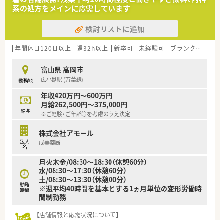
系の処方をメインに応需しています
検討リストに追加
年間休日120日以上
週32h以上
新卒可
未経験可
ブランク可
転
富山県 高岡市
広小路駅 (万葉線)
勤務地
年収420万円～600万円
月給262,500円～375,000円
給与
※ご経験・ご年齢等を考慮のうえ決定
株式会社アモール
法人
成美薬局
名
月火木金/08:30～18:30（休憩60分）
水/08:30～17:30（休憩60分）
土/08:30～13:30（休憩00分）
勤務
※週平均40時間を基本とする1ヵ月単位の変形労働時
時間
間制勤務
【店舗情報と応需状況について】