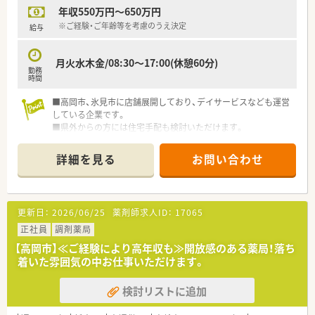
働き方が可能な職場環境です。
年収550万円～650万円
【職場環境と雰囲気】
※ご経験・ご年齢等を考慮のうえ決定
給与
■基準よりも人員を1名から2名多く配置しており、一人ひとり
の業務負担を軽減する工夫があります。
月火水木金/08:30～17:00(休憩60分)
■離職率が低く平均年齢は40代前半となっており、落ち着いた
勤務
雰囲気の中で長く働ける環境です。
時間
■産休や育休、時短勤務の取得実績も豊富にあり、ライフステー
ジの変化にも柔軟に対応しています。
■高岡市、氷見市に店舗展開しており、デイサービスなども運営
している企業です。
■県外からの方には住宅手配も検討いただけます。
詳細を見る
お問い合わせ
更新日：
2026/06/25
薬剤師求人ID：
17065
正社員
調剤薬局
【高岡市】≪ご経験により高年収も≫開放感のある薬局！落ち
着いた雰囲気の中お仕事いただけます。
検討リストに追加