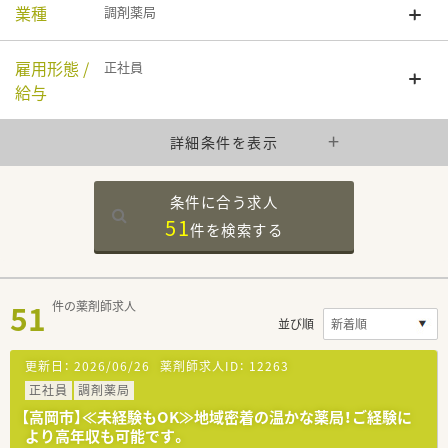
業種
調剤薬局
雇用形態 /
正社員
給与
詳細条件を表示
条件に合う求人
51
件を
検索する
51
件の薬剤師求人
並び順
更新日：
2026/06/26
薬剤師求人ID：
12263
正社員
調剤薬局
【高岡市】≪未経験もOK≫地域密着の温かな薬局！ご経験に
より高年収も可能です。