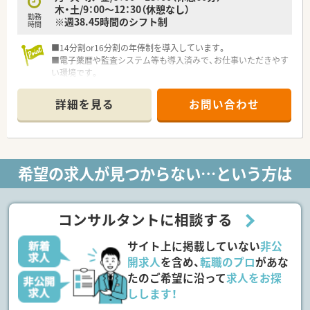
木・土/9：00～12：30（休憩なし）
勤務
※週38.45時間のシフト制
時間
■14分割or16分割の年俸制を導入しています。
■電子薬暦や監査システム等も導入済みで、お仕事いただきやす
い環境です。
■富山県内に複数店舗展開している調剤薬局で、転居することな
く、様々な医療機関からの処方の経験を積むこともできます。
詳細を見る
お問い合わせ
希望の求人が見つからない…という方は
コンサルタントに相談する
サイト上に掲載していない
非公
開求人
を含め、
転職のプロ
があな
たのご希望に沿って
求人をお探
しします！