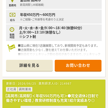
新高岡駅 (JR城端線)
勤務地
年収450万円～600万円
※ご経験・ご年齢等を考慮のうえ決定
給与
月・火・水・木・金/9：00～18：40（休憩60分）
土/9：00～13：10（休憩なし）
勤務
※シフト制
時間
■富山県に現在7店舗展開しており、新規開局予定もあります。
■店舗異動も少なく、腰を据えてお仕事いただけます。
■別会社でジェネリック卸の会社がありますので、ジェネリック
薬も多く扱えます。
詳細を見る
お問い合わせ
更新日：
2026/06/25
薬剤師求人ID：
214987
正社員
調剤薬局
【高岡市/高岡駅】＜年収550万円も可＞●完全週休2日制で
働きやすい環境♪教育研修制度も充実！紹介実績あり◎