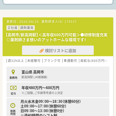
更新日：
2026/06/25
薬剤師求人ID：
170537
正社員
調剤薬局
【高岡市/新高岡駅】＜高年収600万円可能＞●研修制度充実
◎薬剤師さま想いのアットホームな環境です！
検討リストに追加
週32h以上
未経験可
ブランク可
車通勤可
高給与(600万円以上)
富山県 高岡市
新高岡駅 (JR城端線)
勤務地
年収480万円～600万円
※ご経験、ご年齢等考慮の上決定
給与
月火水木金09：00～18：30（休憩60分）
土09：00～17：00（休憩60分）
日09：00～13：00（休憩0分）
勤務
時間
※週40時間のシフト制