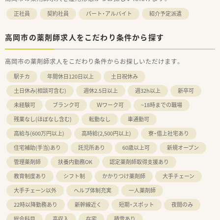
正社員
契約社員
パート・アルバイト
紹介予定派遣
高岡市の薬剤師求人をこだわり条件から探す
高岡市の薬剤師求人をこだわり条件からお探しいただけます。
駅チカ
年間休日120日以上
土日祝休み
土日休み(相談可含む)
週休2.5日以上
週32h以上
新卒可
未経験可
ブランク可
Ｗワーク可
~18時までの職場
残業なし(ほぼなし含む)
転勤なし
車通勤可
高給与(600万円以上)
高時給(2,500円以上)
寮・借上社宅あり
住宅補助(手当)あり
託児所あり
60歳以上可
新規オープン
管理薬剤師
扶養内勤務OK
認定薬剤師取得支援あり
教育制度あり
シフト制
かかりつけ薬剤師
大手チェーン
大手チェーン以外
ヘルプ体制充実
一人薬剤師
22時以降勤務あり
新幹線近く
短期・スポット
夜間のみ
総合科目
高収入
在宅
積雪あり