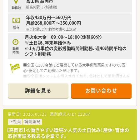
富山県 高岡市
■地域のお祭りやイベントへの参加を通じて地域住民との交流
新高岡駅 (JR城端線)
勤務地
を深め、信頼関係の構築に努めています。
年収430万円～560万円
【こんな方が活躍中】
月給268,000円～350,000円
■子育てと仕事を両立させているママさん薬剤師が多く、家庭の
給与
※ご経験、ご年齢等考慮の上決定
事情に理解がある職場で活躍しています。
月火水木金 09：00～18：00（休憩60分）
■20代の若手からベテランまで幅広い年代が在籍しており、互
※土日祝、年末年始休み
いに尊重し合いながら業務を行っています。
※1ヵ月単位の変形労働時間制勤務、週40時間平均の
■調剤未経験からスタートした方も、充実した研修と先輩のフォ
勤務
時間
シフト制勤務
ローにより第一線で活躍されています。
■全国に150店舗ほど展開している大手調剤薬局ですので、安
心・安定してご勤務いただけます。
■安全管理システムを導入されており、会社として薬剤師さんを
守る体制が整っています。
■調剤経験不問！未経験やブランクのある方もしっかりとした研
詳細を見る
お問い合わせ
修がございます。
更新日：
2026/06/25
薬剤師求人ID：
12367
正社員
調剤薬局
【高岡市】≪働きやすい環境≫人気の土日休み！産休・育休の
取得実績多数ある企業です。