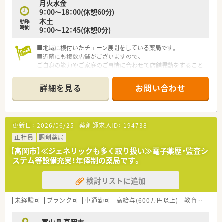
月火水金
9：00～18：00(休憩60分)
木土
勤務
時間
9：00～12：45(休憩0分)
■地域に根付いたチェーン展開をしている薬局です。
■近隣にも複数店舗がございますので、
ご自身の能力やご家庭のご事情に合わせて店舗異動をすること
も可能です。
■実際にお仕事をしながら入社を見極めて頂ける、紹介予定派遣
詳細を見る
お問い合わせ
もお選び頂けます。
更新日：
2026/06/25
薬剤師求人ID：
194738
正社員
調剤薬局
【高岡市】≪ジェネリックも多く取り扱い≫電子薬歴・監査シ
ステム等設備充実！年俸制の薬局です。
検討リストに追加
未経験可
ブランク可
車通勤可
高給与(600万円以上)
教育制度あり
富山県 高岡市