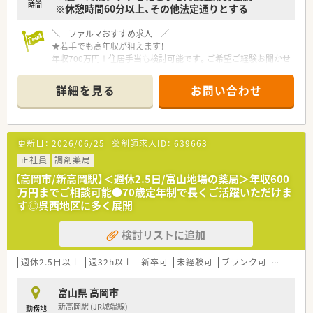
時間
※休憩時間60分以上、その他法定通りとする
＼ ファルマおすすめ求人 ／
★若手でも高年収が狙えます！
年収700万円＋住居手当も検討可能です。ご希望ご経験お聞かせ
ください
★新規出店を見据えた増員募集！
詳細を見る
お問い合わせ
今夏以降に新店計画あり◎今後店舗展開していくため、新店での
経験も積むことができます
更新日：
2026/06/25
薬剤師求人ID：
639663
正社員
調剤薬局
【高岡市/新高岡駅】＜週休2.5日/富山地場の薬局＞年収600
万円までご相談可能●70歳定年制で長くご活躍いただけま
す◎呉西地区に多く展開
検討リストに追加
週休2.5日以上
週32h以上
新卒可
未経験可
ブランク可
車通勤可
富山県 高岡市
新高岡駅 (JR城端線)
勤務地