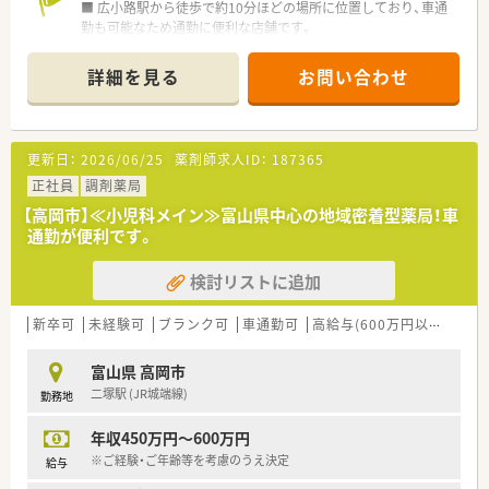
■ 広小路駅から徒歩で約10分ほどの場所に位置しており、車通
勤も可能なため通勤に便利な店舗です。
■ 応需科目は呼吸器科、内科、消化器科の複数科目を扱ってお
り、幅広い知識を習得できます。
詳細を見る
お問い合わせ
■ 1日あたり60枚から80枚の処方箋を応需しており、薬剤師は
常時3名体制と手厚い人員配置でございます。
【募集背景と求める人物像について】
更新日：
2026/06/25
薬剤師求人ID：
187365
■ 今回は欠員補充のための募集であり、普通に頑張って仕事に
取り組める方を幅広く求めています。
正社員
調剤薬局
■ 最低限周囲のスタッフと協調性をもって働ける方であれば、
【高岡市】≪小児科メイン≫富山県中心の地域密着型薬局！車
未経験やブランクがあっても歓迎いたします。
通勤が便利です。
■ 年齢が高い方でも応相談が可能ですが、50代までの方を希望
しており内定率も非常に高い法人です。
検討リストに追加
【法人特徴について】
■ 富山県を本社に富山・石川・東京・埼玉に28店舗を展開し、地域
新卒可
未経験可
ブランク可
車通勤可
高給与(600万円以上)
認
包括ケアシステムを見据えた事業展開をしています。
■ 薬局事業以外に訪問看護ステーションなども運営し、地域社
富山県 高岡市
会への貢献に力を入れている企業です。
二塚駅 (JR城端線)
勤務地
■ 離職率が低く社員の平均年齢は43歳と高めですが、ワークラ
イフバランスを重視する社風が定着の理由です。
年収450万円～600万円
※ご経験・ご年齢等を考慮のうえ決定
給与