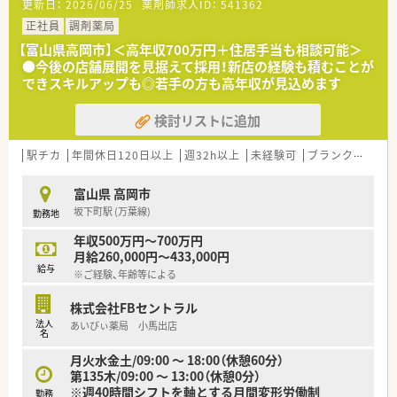
更新日：
2026/06/25
薬剤師求人ID：
541362
正社員
調剤薬局
【富山県高岡市】＜高年収700万円＋住居手当も相談可能＞
●今後の店舗展開を見据えて採用！新店の経験も積むことが
できスキルアップも◎若手の方も高年収が見込めます
検討リストに追加
駅チカ
年間休日120日以上
週32h以上
未経験可
ブランク可
車
富山県 高岡市
坂下町駅 (万葉線)
勤務地
年収500万円～700万円
月給260,000円～433,000円
給与
※ご経験、年齢等による
株式会社FBセントラル
法人
あいびぃ薬局 小馬出店
名
月火水金土/09:00 ～ 18:00（休憩60分）
第135木/09:00 ～ 13:00（休憩0分）
※週40時間シフトを軸とする月間変形労働制
勤務