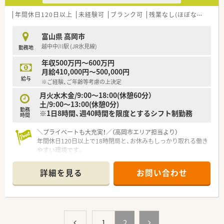
年間休日120日以上
未経験可
ブランク可
残業なし(ほぼなし含む)
富山県 高岡市
越中中川駅 (JR氷見線)
勤務地
年収500万円～600万円
月給410,000円～500,000円
給与
※ご経験、ご年齢等考慮の上決定
月火水木金/9:00～18:00(休憩60分）
土/9:00～13:00(休憩0分)
勤務
※1日8時間、週40時間を限度とするシフト制勤務
時間
＼プライベートも大充実！／（高岡市エリア担当より）
年間休日120日以上で18時閉局と、お休みもしっかり取れる働き
やすい環境です。
＊------------------------------------------＊
【店舗情報と応需状況について】
詳細を見る
お問い合わせ
■小児科をメインに応需しており、1日あたり30枚から40枚程度
の処方箋を応需している調剤薬局です。
■常時薬剤師1.5名体制と事務員2名体制を確保しており、ゆとり
をもって勤務できる環境が整っています。
■地域密着型の店舗として個人在宅や施設在宅も行っており、患
1
2
者様に寄り添った丁寧な対応が可能です。