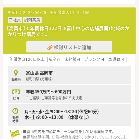
更新日：
2026/06/25
薬剤師求人ID：
94166
正社員
調剤薬局
【高岡市】≪年間休日122日≫富山中心の店舗展開！地域のか
かりつけ薬局です。
検討リストに追加
年間休日120日以上
新卒可
未経験可
ブランク可
車通勤可
高給与
富山県 高岡市
新町口駅 (万葉線)
勤務地
年収450万円～600万円
※ご経験・ご年齢等を考慮のうえ決定
給与
月・火・水・金/9：00～18：30（休憩60分）
木・土/9：00～13：00 （休憩なし）
勤務
時間
■富山県内を中心にチェーン展開をしている薬局です。
■調剤経験不問。研修・教育制度がしっかりしていますので、未