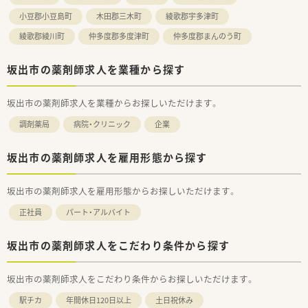
■休日は日曜・祝日に加え、平日に月4日の休みを取得できる完
小豆郡小豆島町
木田郡三木町
綾歌郡宇多津町
全週休2日制で、土日休みを組み合わせることも可能ですよ。
■夏季休暇や年末年始休暇も完備されており、有給休暇の取得も
綾歌郡綾川町
仲多度郡多度津町
仲多度郡まんのう町
推進されているため、ワークライフバランスを保ちやすいです。
坂出市の薬剤師求人を業種から探す
坂出市の薬剤師求人を業種からお探しいただけます。
調剤薬局
病院・クリニック
企業
坂出市の薬剤師求人を雇用形態から探す
坂出市の薬剤師求人を雇用形態からお探しいただけます。
正社員
パート・アルバイト
坂出市の薬剤師求人をこだわり条件から探す
坂出市の薬剤師求人をこだわり条件からお探しいただけます。
駅チカ
年間休日120日以上
土日祝休み