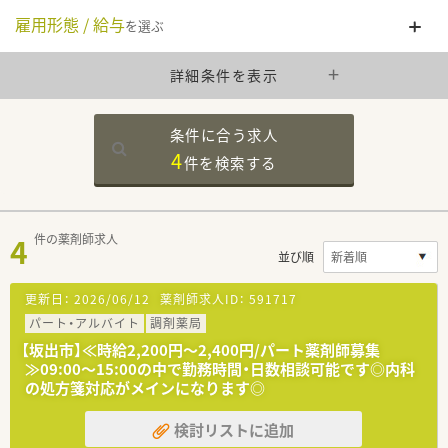
雇用形態 / 給与
を選ぶ
詳細条件を表示
条件に合う求人
4
件を
検索する
4
件の薬剤師求人
並び順
更新日：
2026/06/12
薬剤師求人ID：
591717
パート・アルバイト
調剤薬局
【坂出市】≪時給2,200円～2,400円/パート薬剤師募集
≫09:00～15:00の中で勤務時間・日数相談可能です◎内科
の処方箋対応がメインになります◎
検討リストに追加