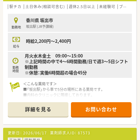
駅チカ
土日休み(相談可含む)
週休2.5日以上
未経験可
ブランク可
香川県 坂出市
坂出駅 (JR予讃線)
勤務地
時給2,200円～2,400円
給与
月火水木金土 09:00～15:00
※上記時間の中で4～6時間勤務/日で週3～5日シフト
制勤務
勤務
時間
※休憩：実働6時間超の場合45分
＜こんな薬局です＞
■「坂出駅」から車で5分の場所にある薬局です。
■内科のクリニックに隣接しております。
■地域に親しまれる薬局を目指しています。
詳細を見る
お問い合わせ
＜業務内容＞
■内科メインとなります。
■薬剤師は常時1～2名体制です。
■処方箋は30～40枚/日程度です。
更新日：
2026/06/17
薬剤師求人ID：
87573