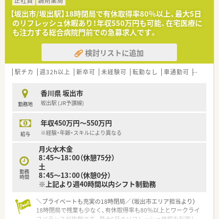
＜法人特徴＞
正社員
調剤薬局
■香川県内に調剤薬局を3店舗運営している会社です。
【坂出市/坂出駅】18時閉局で有休取得率80％以上、最大5日
■「地域に永く愛される薬局」を目指して地域密着型の運営を行
のリフレッシュ休暇あり！年収550万円も可能、在宅医療に
っております。
も注力する総合病院門前での急募求人です。
＜こんな方にもオススメ＞
検討リストに追加
■プライベートの時間を大切にしたい方
■地域密着型の薬局で、将来的に長く勤務したい方
等々…
駅チカ
週32h以上
新卒可
未経験可
転勤なし
車通勤可
積雪な
少しでも気になった方はお問い合わせくださいませ
香川県 坂出市
坂出駅 (JR予讃線)
勤務地
年収450万円～550万円
※経験・年齢・スキルにより異なる
給与
月火水木金
8：45～18：00（休憩75分）
土
勤務
8：45～13：00（休憩0分）
時間
※上記より週40時間以内シフト制勤務
＼プライベートも充実の18時閉局／（坂出市エリア担当より）
18時閉局で残業も少なく、有休取得率も80％以上とワークライ