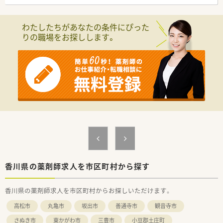
在宅業務として居宅や施設への訪問、配達にも対応しています。
【法人特徴について】
わたしたちがあなたの条件にぴった
■香川県下で2番目に多い店舗数を誇る大手チェーンの関連法人
りの職場をお探しします。
であり、県下一円のネットワークを活かした安定経営が特徴で
す。
■創業当初より医薬分業に注力しており、独自の教育ノウハウを
構築することで、四国エリアでも質の高い薬剤師を育成していま
す。
■社員が活き活きと働ける職場環境の整備に努めており、福利厚
生の拡充やライフステージに合わせた柔軟な働き方を推進して
います。
【求人情報について】
■正社員としての募集で、想定年収は550万円から650万円です
が、面接の結果次第では最大700万円前後まで相談可能です。
■昇給は年1回、賞与は年2回支給されるほか、薬剤師手当や調整
手当などの諸手当も充実しており、安定した収入が見込めます。
■退職金制度は勤続3年以上で適用され、積み立て費用は全額会
香川県の薬剤師求人を市区町村から探す
社負担となっているため、将来の備えも万全な条件となっていま
す。
香川県の薬剤師求人を市区町村からお探しいただけます。
【勤務実態について】
高松市
丸亀市
坂出市
善通寺市
観音寺市
■勤務時間は08時30分から18時00分までとなっており、残業を
抑える取り組みを全社的に行っているため負担が少ないです。
さぬき市
東かがわ市
三豊市
小豆郡土庄町