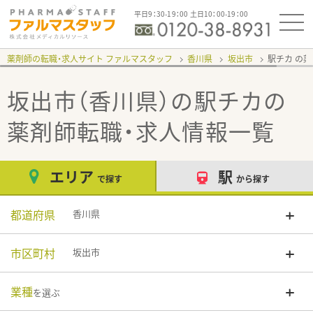
平日9：30-19：00 土日10：00-19：00
薬剤師の転職・求人サイト ファルマスタッフ
香川県
坂出市
駅チカ
坂出市（香川県）の駅チカ
の
薬剤師転職・求人情報一覧
エリア
駅
で探す
から探す
都道府県
香川県
市区町村
坂出市
業種
を選ぶ