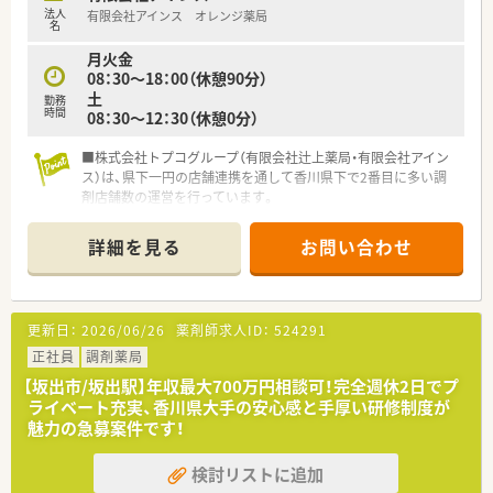
アサポートなど、幅広い専門業務にも携わります。
法人
有限会社アインス オレンジ薬局
名
【想定されるキャリアイメージ】
月火金
■総合病院門前での幅広い処方箋応需を通じて、多岐にわたる疾
08：30～18：00（休憩90分）
患に関する高度な薬学知識とスキルを習得できます。
土
勤務
■在宅医療や栄養ケアサポートの実践的な経験を積むことで、地
時間
08：30～12：30（休憩0分）
域に密着したかかりつけ薬剤師へと成長できます。
■明確な人事考課制度による評価を受けることで、将来的な管理
■株式会社トプコグループ（有限会社辻上薬局・有限会社アイン
薬剤師やエリアマネージャーへのキャリアアップも可能です。
ス）は、県下一円の店舗連携を通して香川県下で2番目に多い調
剤店舗数の運営を行っています。
■社員が活き活きと活躍できる職場づくりを目指し、福利厚生な
どを充実させて環境を整えています。
詳細を見る
お問い合わせ
また、ライフステージに合わせて、多様な働き方も実現できま
す。創業当初より医薬分業に積極的に努め、独自のノウハウを構
築した結果、四国エリアでも非常にレベルの高い勤務薬剤師の
方々を育成されています。
更新日：
2026/06/26
薬剤師求人ID：
524291
■互助会制度も有り、結婚祝い金や出産祝い金制度を運用されて
います。
正社員
調剤薬局
■3年以上在籍されている薬剤師は全員認定薬剤師を取得してい
【坂出市/坂出駅】年収最大700万円相談可！完全週休2日でプ
ます。
ライベート充実、香川県大手の安心感と手厚い研修制度が
■ほぼ全ての店舗で地域支援体制加算を算定されています。
魅力の急募案件です！
■現在、従業員の満足度を上げるため有給休暇取得推進や残業を
抑える等「働き方改革」を法人で取り組んでいます。
検討リストに追加