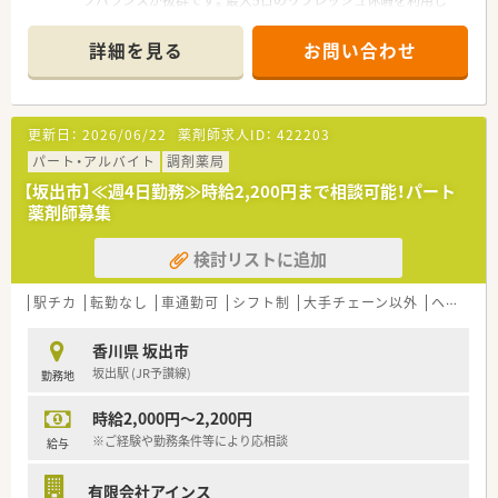
フバランスが抜群です。最大5日のリフレッシュ休暇を利用し
て、心身ともに無理なく長く働ける環境が整っています。
詳細を見る
お問い合わせ
【店舗情報と応需状況について】
■坂出駅から徒歩13分の立地にあり、400床以上の総合病院の門
前という恵まれた環境で働くことができます。
■内科や外科をはじめとした幅広い科目の処方箋を1日に約60
更新日：
2026/06/22
薬剤師求人ID：
422203
枚応需しており、多岐にわたる経験が積めます。
■最新の電子薬歴や分包機に加えて監査システムも完備されて
パート・アルバイト
調剤薬局
おり、安全で正確な調剤業務を実現する環境です。
【坂出市】≪週4日勤務≫時給2,200円まで相談可能！パート
薬剤師募集
【法人特徴について】
■医療や福祉などの幅広い事業を展開しており、施設在宅の件数
検討リストに追加
や栄養ケアサポートの分野ではトップクラスです。
■調剤薬局事業以外にも多様な事業を行っているため業績が安
定しており、将来にわたって安心して働ける法人です。
駅チカ
転勤なし
車通勤可
シフト制
大手チェーン以外
ヘルプ体制充実
■人事考課制度が整っており、現場からの声を反映してリフレッ
シュ休暇を導入するなど風通しの良い企業風土です。
香川県 坂出市
坂出駅 (JR予讃線)
勤務地
【想定される業務内容】
■400床以上の地域最大手の総合病院から応需する、多岐にわた
時給2,000円～2,200円
る診療科目の処方箋に基づいた調剤業務を行います。
■患者様一人ひとりに寄り添った丁寧な服薬指導や、最新の監査
※ご経験や勤務条件等により応相談
給与
システムを活用した正確な監査業務を担当します。
■外来の調剤業務に加えて、施設在宅における服薬管理や栄養ケ
有限会社アインス