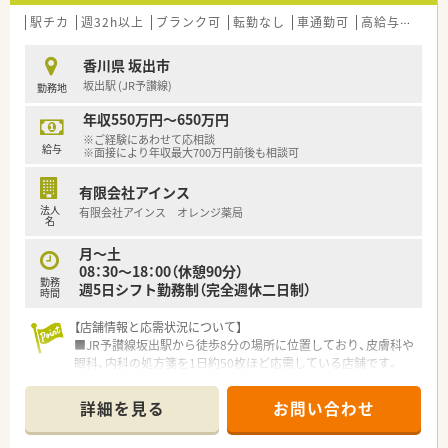
駅チカ
週32h以上
ブランク可
転勤なし
車通勤可
高給与(600万円以上)
香川県 坂出市
坂出駅 (JR予讃線)
勤務地
年収550万円～650万円
※ご経験にあわせて応相談
給与
※面接により年収最大700万円前後も相談可
有限会社アインス
法人
有限会社アインス オレンジ薬局
名
月～土
08：30～18：00（休憩90分）
勤務
週5日シフト勤務制（完全週休二日制）
時間
【店舗情報と応需状況について】
■JR予讃線坂出駅から徒歩8分の場所に位置しており、皮膚科や
眼科、内科の処方箋を1日約50枚ほど応需している店舗です。
■現在は薬剤師2名体制で運営しており、40代女性と70代男性の
常勤スタッフが、地域に根ざした丁寧な服薬指導を行っていま
詳細を見る
お問い合わせ
す。
■近隣の聖母眼科医院や回生病院からの処方箋がメインですが、