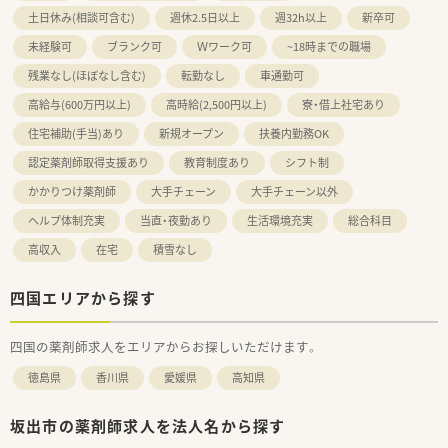
土日休み(相談可含む)
週休2.5日以上
週32h以上
新卒可
未経験可
ブランク可
Ｗワーク可
~18時までの職場
残業なし(ほぼなし含む)
転勤なし
車通勤可
高給与(600万円以上)
高時給(2,500円以上)
寮・借上社宅あり
住宅補助(手当)あり
新規オープン
扶養内勤務OK
認定薬剤師取得支援あり
教育制度あり
シフト制
かかりつけ薬剤師
大手チェーン
大手チェーン以外
ヘルプ体制充実
当直・夜勤あり
生活環境充実
総合科目
高収入
在宅
積雪なし
四国エリアから探す
四国の薬剤師求人をエリアからお探しいただけます。
徳島県
香川県
愛媛県
高知県
坂出市の薬剤師求人を法人名から探す