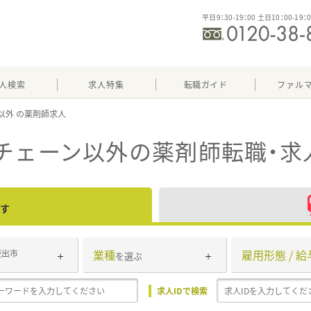
平日9：30-19：00 土日10：00-19：
人検索
求人特集
転職ガイド
ファル
以外
チェーン以外
の薬剤師転職・求
す
業種
雇用形態 / 給
坂出市
を選ぶ
求人IDで検索