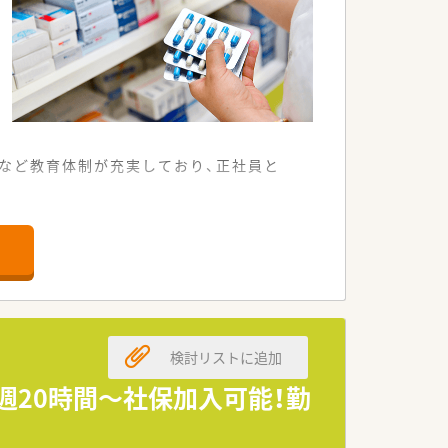
など教育体制が充実しており、正社員と
るため毎日の通勤がとてもスムーズで
薬局運営を大切にしています。
っくりと深められる環境です。
検討リストに追加
活躍してくれる仲間を求めています。
ていただける方を募集中です。
週20時間～社保加入可能！勤
て業務に取り組める方を歓迎します。