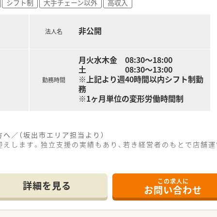
シフト制
大手チェーン以外
高収入
っかりと評価し、経験者の方であれば年収500万円から600
ー職に就くことで、将来的には年収700万円を目指すことも十
非公開
法人名
月火水木金 08:30～18:00
土 08:30～13:00
※上記より週40時間以内シフト制勤
勤務時間
務
※1ヶ月単位の変形労働時間制
へ／（坂出市エリア担当より）
迎えします。独立支援の実績もあり、若き経営者のもとで店舗運
この求人に
の好立地にあり、公共交通機関でもマイカーでも、ライフスタイ
詳細を見る
お問い合わせ
外観が特徴的な店舗で、落ち着いたブラウンの外壁が地域の方々
おり、1日あたり70枚から80枚程度の多岐にわたる科目の処