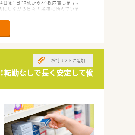
目を1日70枚から80枚応需します。
大切にしながら日々の業務に励んでいま
公共交通機関でも通いやすい環境です。
だける意欲的な方を急募しています。
誠実に接することができる方を求めま
う志の高い方も積極的に募集しています。
検討リストに追加
支給！転勤なしで長く安定して働
固な協力体制が構築されている法人で
風通しの良い組織作りを推進していま
かかりつけ薬局」の実現を目指します。
正当に評価して給与に反映させます。
ら長く腰を据えて働くことが可能です。
希望に寄り添う姿勢を大切にしています。