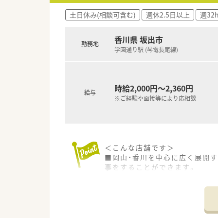
■香川県坂出市と観音寺市にそ
土日休み(相談可含む)
週休2.5日以上
週32
す。
■どの世代の方にとっても利用
■オンラインでの処方箋送付受
香川県 坂出市
勤務地
す。
学園通り駅 (琴電長尾線)
【想定される業務内容】
■門前の内科医院から応需する
■調剤されたお薬の調剤過誤を
時給2,000円～2,360円
給与
■患者様に対してお薬の正しい
※ご経験や面接等により応相談
＜こんな店舗です＞
■岡山・香川を中心に広く展開
事をすることができます。
■大手チェーンならではの福利
■広域からの処方箋に対応して
〈会社の特徴〉
■中四国に200店舗以上展開す