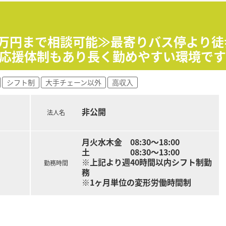
て】
ーへと昇格させる組織改編に伴い、次世代の店舗運営を担う管理
薬局」を目指しているため、患者様一人ひとりに寄り添った丁寧
、将来的に自分の店舗を持ちたいという強い意欲や向上心をお
50万円まで相談可能≫最寄りバス停より
！応援体制もあり長く勤めやすい環境です
経営者が運営しており、現場の苦労や感覚を十分に理解した上で
ドミナント展開をしており、各店舗が30分圏内にあるため、ス
シフト制
大手チェーン以外
高収入
満ちており、職場の風通しが良いため、社歴に関わらず個々の意
非公開
法人名
これまでのご経験やスキルを最大限に考慮した上で、年収550
完備しており、健康保険か薬剤師国保のどちらかを選択できるな
回で計2ヶ月分の支給実績があり、安定した収入を得ながら長く
月火水木金 08:30～18:00
土 08:30～13:00
※上記より週40時間以内シフト制勤
勤務時間
務
※1ヶ月単位の変形労働時間制