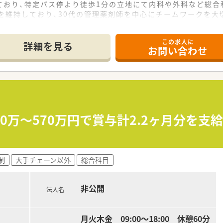
おり、特定バス停より徒歩1分の立地にて内科や外科など総合科
を維持しており、30代の管理薬剤師を中心にチームワークを
にお洒落な住宅風の外観が特徴であり、マイカー通勤も可能で
この求人に
詳細を見る
お問い合わせ
て】
ための増員募集となっており、現場に新しい風を吹き込んでいた
容に対して、向上心を持って学び続けられる方や、患者様に対し
軟な対応実績もあるため、将来的に自身の店舗を持ちたいとい
50万〜570万円で賞与計2.2ヶ月分を
ドミナント展開を行っており、各店舗が30分圏内にあるため強
経営者が運営しており、現場の苦労や感覚を十分に理解した上で
制
大手チェーン以外
総合科目
や在宅訪問にも注力しており、地域の方々に最も必要とされる「
非公開
法人名
ら650万円の提示が可能であり、これまでのご経験やスキルを
計2ヶ月分を支給する体制が整っており、安定した収入を得なが
れかを選択できる制度を導入しており、福利厚生面でも個々の
月火木金 09:00～18:00 休憩60分