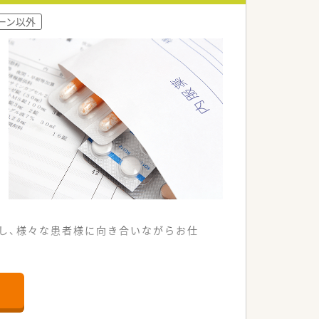
心の医療ネットワークを展開していま
ーン以外
も相談できる環境づくりが特徴です。
の変化に合わせた柔軟な運営をしていま
日々の業務をご担当をしていただきます。
るための重要な役割を担います。
めの丁寧な服薬指導を行います。
し、様々な患者様に向き合いながらお仕
することが可能です。
です。