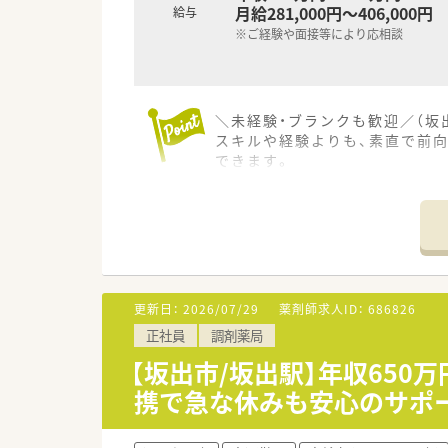
月給281,000円～406,000円
給与
※ご経験や面接等により応相談
＼未経験・ブランクも歓迎／（坂
スキルや経験よりも、素直で前
できます。
＊------------------------------
【店舗情報と応需状況について】
■坂出駅から徒歩13分の立地
■内科や消化器科などを中心に、
■薬剤師は常時2名体制を確保
更新日：
2026/07/29
薬剤師求人ID：
686826
【法人特徴について】
正社員
調剤薬局
■坂出市を中心に複数店舗を展
■社長自らも現場に出ており、
【坂出市/坂出駅】年収65
■社員に向けた無記名アンケー
携で急な休みも安心のサポ
【想定されるモデル年収】
■新卒や未経験からのスタートで