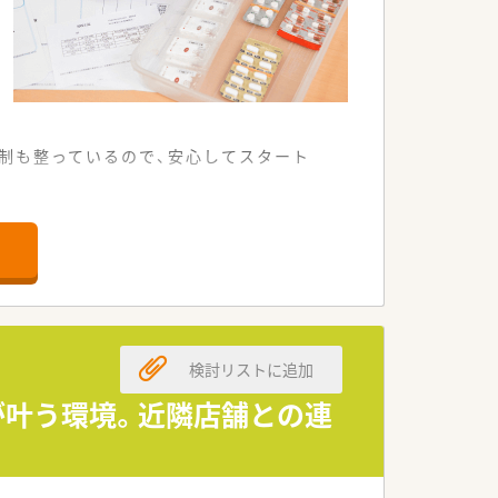
制も整っているので、安心してスタート
ています。
の店舗です。
る環境です。
検討リストに追加
法人です。
が魅力です。
が叶う環境。近隣店舗との連
います。
なっています。