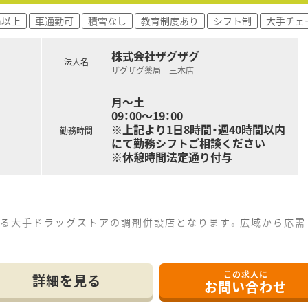
れぞれ1店舗ずつの計2店舗を運営しており、地域に根ざした安
h以上
車通勤可
積雪なし
教育制度あり
シフト制
大手チェ
しやすい薬局を目指しており、患者様にとって親しみやすく何で
付や服薬指導などの便利なITサービスを積極的に導入し、時代
株式会社ザグザグ
法人名
ザグザグ薬局 三木店
月～土
多様な処方箋に基づき、正確で迅速な調剤業務をメインとして
09：00～19：00
防ぐための入念な監査業務を行い、患者様へ安全にお薬を届け
※上記より1日8時間・週40時間以内
勤務時間
飲み方や効果を分かりやすく説明し、不安や疑問を解消するた
にて勤務シフトご相談ください
※休憩時間法定通り付与
する大手ドラッグストアの調剤併設店となります。広域から応需
厚生、調剤設備、教育制度が整いお仕事しやすい環境です。
いる店舗です。枚数は比較的落ち着いており、ゆったりとお仕事
この求人に
詳細を見る
お問い合わせ
る大手ドラッグストアです。さらに増加中で成長性がある企業