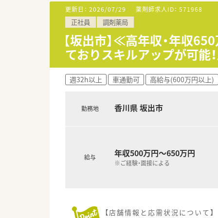
【募集背景と求める人物像につい
更新日：
2026/07/29
薬剤師求人ID：
571968
■現在の管理薬剤師をラウンダ
正社員
調剤薬局
■地域に根ざした「かかりつけ
■独立支援制度も充実しており
【坂出市】≪高年収・年収6
ておりスキルアップが可能
【法人特徴について】
■薬剤師免許を持つ2名の若い
■香川県の中讃エリアを中心に
週32h以上
車通勤可
高給与(600万円以上)
■社員の平均年齢が若く活気に
【求人情報について】
香川県 坂出市
勤務地
■正社員としてのご採用となり、
■福利厚生として退職金制度を
■昇給は年に1回、賞与は年に2
年収500万円～650万円
給与
※ご経験・面接による
【店舗情報と応需状況について】