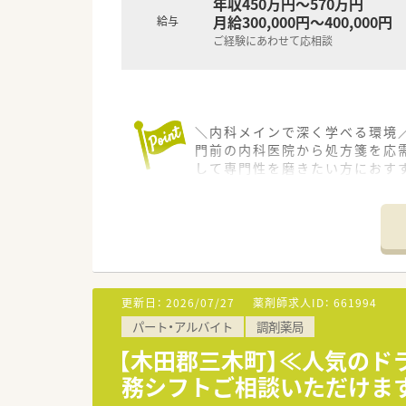
年収450万円～570万円
月給300,000円～400,000円
給与
ご経験にあわせて応相談
＼内科メインで深く学べる環境／
門前の内科医院から処方箋を応
して専門性を磨きたい方におす
【店舗情報と応需状況について】
■JR予讃線の観音寺駅から徒歩
す。
■門前にある内科医院からの処
■1日の処方箋枚数は50枚から
更新日：
2026/07/27
薬剤師求人ID：
661994
【募集背景と求める人物像につい
パート・アルバイト
調剤薬局
■調剤薬局の体制強化と患者様
■年齢は20代から50代まで幅
【木田郡三木町】≪人気のドラ
■患者様一人ひとりの気持ちに
務シフトご相談いただけま
【法人特徴について】