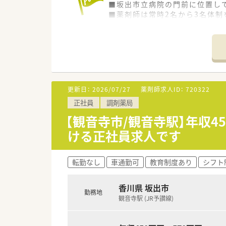
■坂出市立病院の門前に位置して
■薬剤師は常時2名から3名体制
す。
■ブラウンの外壁が目印の非常
【募集背景と求める人物像につい
■地域医療への貢献度を高める
■総合科目という幅広い処方内
す。
更新日：
2026/07/27
薬剤師求人ID：
720322
■独立支援を希望する方への柔
正社員
調剤薬局
【法人特徴について】
【観音寺市/観音寺駅】年収4
■香川県の中讃エリアを中心に
ける正社員求人です
す。
■薬剤師免許を持つ2名の若手
す。
転勤なし
車通勤可
教育制度あり
シフト
■調剤業務だけでなくOTC販売
【求人情報について】
香川県 坂出市
勤務地
■正社員として年収500万円か
観音寺駅 (JR予讃線)
■昇給は年1回、賞与は年2回の
■健康保険か薬剤師国保のいず