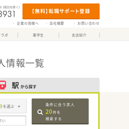
00
（祝日を除く）
【無料】転職サポート登録
企業の皆様へ
会社概要
お問い合わせ
マラボ
薬学生
支店紹介
人情報一覧
駅
から探す
条件に合う求人
与
を選ぶ
20
件を
検索する