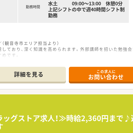
水土 09:00～13:00 休憩0分
勤務時間
上記シフトの中で週40時間シフト制
勤務
（観音寺市エリア担当より）
需しており、深く知識を高められます。外部講師を招いた勉強会
すめです。
この求人に
13分ほどの場所に位置しており、マイカーでの通勤も可能であ
詳細を見る
お問い合わせ
方箋をメインに受け付けており、地域に密着した優しく丁寧な
70枚程度となっており、内科領域の専門的な薬学知識を日々じ
て】
へのサービス向上を目的とした増員募集であり、正社員として
広く歓迎しており、これまでのご経験を活かして店舗の力になっ
ッグストア求人！≫時給2,360円まで♪
寄り添いながら、明るく親身なコミュニケーションを大切にし
す