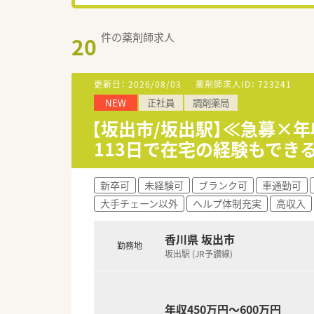
件の薬剤師求人
20
更新日：
2026/08/03
薬剤師求人ID：
723241
NEW
正社員
調剤薬局
【坂出市/坂出駅】≪急募×年
113日で在宅の経験もでき
新卒可
未経験可
ブランク可
車通勤可
大手チェーン以外
ヘルプ体制充実
高収入
香川県 坂出市
勤務地
坂出駅 (JR予讃線)
年収450万円～600万円