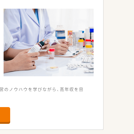
万円も可能です。
分に可能です。
営のノウハウを学びながら、高年収を目
ルに合わせた通勤が選択可能です。
に親しまれる目印となっています。
方箋を安定して受け付けています。