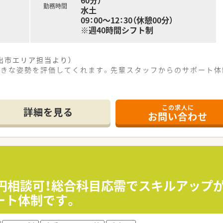
60分）
勤務時間
水土
09：00～12：30（休憩00分）
※週40時間シフト制
出市エリア担当より）
向きな姿勢を評価してくれます。先輩スタッフからのサポート体
------------＊
この求人に
詳細を見る
お問い合わせ
にあり、通勤にはマイカーの利用も可能で通いやすい環境が整っ
1日に50枚から70枚程度の処方箋を応需している地域密着型
しており、事務スタッフも2名在籍しているため業務に集中でき
開しており、地域に根差した医療の提供を心掛けている安定した
社員の声を直接聞き入れる風通しの良さとアットホームな雰囲気
0万円相談可！総合科目応需でスキルアップ
トを実施し、職場環境の改善に真摯に向き合う姿勢を大切にして
ート体制です。
も、初年度から年収450万円を確保できる安定した給与水準と