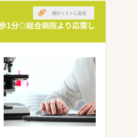
薬剤師候補を新たに募集しています。
検討リストに追加
な服薬指導ができる方を求めています。
持ちの薬剤師様を全力で応援いたします。
徒歩1分◎総合病院より応需し
、働きやすい環境作りを行っています。
タッフ間の交流も非常に活発です。
見が尊重されやすい文化があります。
万円から650万円を提示いたします。
ど、個人の希望に寄り添った内容です。
腰を据えて働ける条件が整っています。