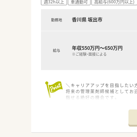
週32h以上
車通勤可
高給与(600万円以上)
■これまでのご経験やスキルをし
■キャリアアップしてマネージャ
香川県 坂出市
勤務地
年収550万円～650万円
給与
※ご経験・面接による
＼キャリアアップを目指したい方
将来の管理薬剤師候補としてお
指せる絶好の機会です。
【店舗情報と応需状況について】
■最寄りのバス停から徒歩1分
■お洒落な戸建て住宅のような
■坂出市立病院の門前に位置して