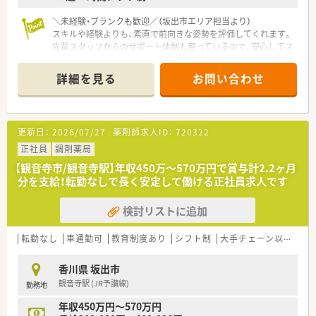
＼未経験・ブランクも歓迎／（坂出市エリア担当より）
スキルや経験よりも、素直で前向きな姿勢を評価してくれます。
先輩スタッフからのサポート体制も整っているので、安心してス
タートできます。
＊------------------------------------------＊
詳細を見る
お問い合わせ
【店舗情報と応需状況について】
■坂出駅から徒歩13分の立地にあり、通勤にはマイカーの利用
も可能で通いやすい環境が整っています。
更新日：
2026/07/27
薬剤師求人ID：
720322
■内科や消化器科などを中心に、1日に50枚から70枚程度の処方
箋を応需している地域密着型の店舗です。
正社員
調剤薬局
■薬剤師は常時2名体制を確保しており、事務スタッフも2名在
【観音寺市/観音寺駅】年収450万〜570万円で賞与計2.2ヶ月
籍しているため業務に集中できる環境です。
分を支給！転勤なしで長く安定して働ける正社員求人です
【法人特徴について】
検討リストに追加
■坂出市を中心に複数店舗を展開しており、地域に根差した医療
の提供を心掛けている安定した法人です。
■社長自らも現場に出ており、社員の声を直接聞き入れる風通し
転勤なし
車通勤可
教育制度あり
シフト制
大手チェーン以外
総
の良さとアットホームな雰囲気が魅力です。
■社員に向けた無記名アンケートを実施し、職場環境の改善に真
香川県 坂出市
摯に向き合う姿勢を大切にしています。
観音寺駅 (JR予讃線)
勤務地
【想定されるモデル年収】
年収450万円～570万円
■新卒や未経験からのスタートでも、初年度から年収450万円を