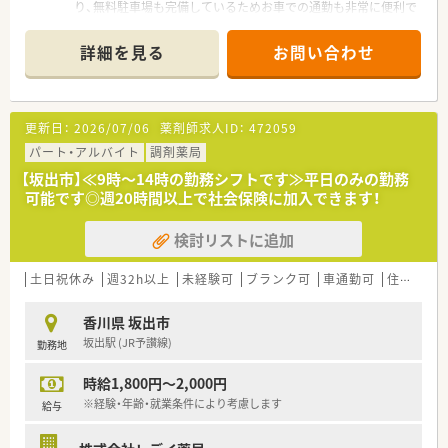
パーセントを誇る無借金経営で抜群の安定性を維持していま
り、無料駐車場も完備しているためお車での通勤も非常に便利で
す。
す。
■ヘルシー＆ビューティー事業として自社化粧品やサプリメン
■応需科目は精神科や内科、小児科がメインとなっており、1日
詳細を見る
お問い合わせ
トの開発も行っており、未病や予防の観点からも貢献していま
あたり約110枚の処方箋を安定して受け付けている状況です。
す。
■現在は正社員3名とパート1名の体制ですが、欠員補充のため
急募しており、常時3名から4名の手厚い体制を維持しています。
【求人情報について】
更新日：
2026/07/06
薬剤師求人ID：
472059
■ご経験や前職の給与を考慮し年収600万円まで相談が可能で、
【法人特徴について】
正社員として安定した環境で長く働きたい方に適した条件で
■香川県内を中心に地域密着型の店舗展開を行っており、複数の
パート・アルバイト
調剤薬局
す。
グループ会社を持つため経営基盤が非常に安定している法人で
【坂出市】≪9時～14時の勤務シフトです≫平日のみの勤務
■昇給率は年4.4パーセントから5.8パーセントと業界内でも高
す。
可能です◎週20時間以上で社会保険に加入できます！
い水準を実現しており、頑張りが給与に直結する仕組みです。
■調剤薬局事業のほかにも福祉や教育に関する事業を幅広く展
■全国転勤の可否など個人のライフスタイルに合わせた働き方
開しており、多角的な視点から地域を支える役割を担っていま
検討リストに追加
の選択が可能で、多様なニーズに応える福利厚生が整っていま
す。
す。
■スポーツファーマシストなどの各種資格取得を積極的に支援
しており、薬剤師としての専門性を高めるための環境が整ってい
土日祝休み
週32h以上
未経験可
ブランク可
車通勤可
住宅補助(手当)あり
ます。
香川県 坂出市
【求人情報について】
坂出駅 (JR予讃線)
勤務地
■正社員としての募集で想定年収は500万円から550万円となっ
ており、ご本人の経験やスキルを考慮して柔軟に相談に応じま
時給1,800円～2,000円
す。
■昇給は年1回、賞与は前年度実績で計3ヶ月分の支給があるな
※経験・年齢・就業条件により考慮します
給与
ど、日々の頑張りがしっかりと給与に反映される仕組みがありま
す。