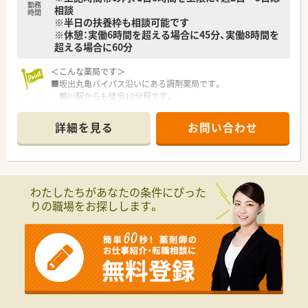
勤務
相談
時間
※半日の扶養枠も相談可能です
※休憩：実働6時間を超える場合に45分、実働8時間を
超える場合に60分
＜こんな薬局です＞
■坂出丸亀バイパス沿いにある調剤薬局です。
鴨川駅からも徒歩10分程です。
■薬局の入り口や店内は木目調となっており、暖かい雰囲気のあ
る店舗です。
詳細を見る
お問い合わせ
■2022年の9月頃に移転したばかりなので、とても綺麗な店舗で
す。
■作業がしやすい様に、調剤室は整理整頓されている綺麗な薬局
です。
■勤務時間や曜日については、まずはご相談ください。
わたしたちがあなたの条件にぴった
扶養内～相談が可能です。
りの職場をお探しします。
■健康サポート薬局取得している店舗です。
＜設備も充実＞
■電子薬歴も導入済みです。
Vマス分包機を利用しています。
＜業務内容＞
■近隣にある脳神経外科からの外来対応をメインに対応して頂
きます。