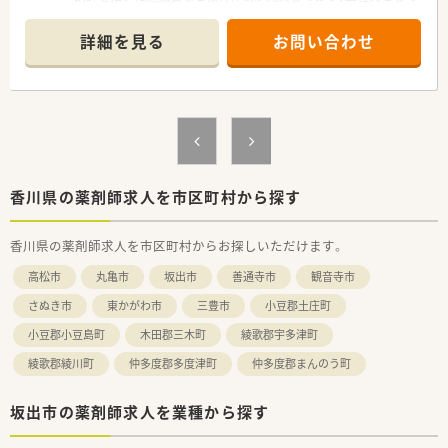
す。
専門性を高めたい方におすすめです。
■マネジメントに興味がある方は、管理薬剤師やリーダー、さら
詳細を見る
お問い合わせ
には本部スタッフといった多様なキャリアパスが用意されてい
【店舗情報と応需状況について】
ます。
■JR予讃線の坂出駅から徒歩15分ほどの場所に位置しており、
マイカーでの通勤も可能なので日々の仕事帰りの買い物にも便
利です。
■近隣にある総合病院からの処方箋をメインに受け付けており、
心療内科から内科まで幅広い多科目の処方に対応しておりま
す。
■1日の処方箋枚数は80枚から90枚程度となっており、様々な症
例に触れながら薬剤師としての知識を深く広く学べる環境で
香川県の薬剤師求人を市区町村から探す
す。
香川県の薬剤師求人を市区町村からお探しいただけます。
【募集背景と求める人物像について】
■調剤薬局のサービス向上と体制強化を目的とした増員募集で
高松市
丸亀市
坂出市
善通寺市
観音寺市
あり、正社員として地域医療に貢献してくれる仲間を求めていま
す。
さぬき市
東かがわ市
三豊市
小豆郡土庄町
■年齢は20代から50代まで幅広く歓迎しており、これまでのご
小豆郡小豆島町
木田郡三木町
綾歌郡宇多津町
経験を活かして即戦力として活躍していただける方を募集中で
す。
綾歌郡綾川町
仲多度郡多度津町
仲多度郡まんのう町
■患者様一人ひとりの気持ちに優しく寄り添い、丁寧で明るいコ
ミュニケーションを大切にしながら業務に取り組める方を歓迎
坂出市の薬剤師求人を業種から探す
します。
【法人特徴について】