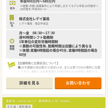
年収450万円～580万円
■患者様一人ひとりに寄り添った丁寧な服薬指導や、最新の監査
※経験・年齢・就業条件により考慮します ※モデル年収 20代後半～
システムを活用した正確な監査業務を担当します。
給与
30代後半：年収450～5
…
■外来の調剤業務に加えて、施設在宅における服薬管理や栄養ケ
アサポートなど、幅広い専門業務にも携わります。
株式会社レデイ薬局
法人
レデイ薬局 坂出中央店
【想定されるキャリアイメージ】
名
■総合病院門前での幅広い処方箋応需を通じて、多岐にわたる疾
月～金 08：30～17：30
患に関する高度な薬学知識とスキルを習得できます。
週40時間シフト勤務制
■在宅医療や栄養ケアサポートの実践的な経験を積むことで、地
1年単位の変形労働時間制
域に密着したかかりつけ薬剤師へと成長できます。
※異動の可能性有、勤務時間は店舗により異なる
■明確な人事考課制度による評価を受けることで、将来的な管理
勤務
時間
※休憩:実働6時間超の場合45分、実働8時間超の場合
薬剤師やエリアマネージャーへのキャリアアップも可能です。
60分
【店舗情報と応需状況について】
■JR予讃線の坂出駅から徒歩15分、または車で5分の場所に位置
しており、通勤には自家用車も利用可能なため非常に便利です。
■処方箋は坂出市立病院などの総合科目を1日平均42枚応需し
ており、幅広い疾患に触れることで薬剤師の専門知識を深められ
詳細を見る
お問い合わせ
ます。
■現在は常勤薬剤師4名と事務スタッフ2名が在籍しており、ゆ
とりを持った人員配置により一人ひとりが丁寧に患者様へ対応
できます。
更新日：
2026/06/17
薬剤師求人ID：
38464
【勤務実態について】
正社員
調剤薬局