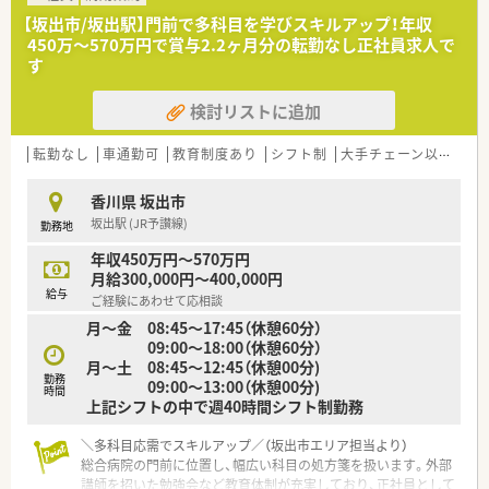
■開局時間は平日8時30分から17時30分までとなっており、土日
【坂出市/坂出駅】門前で多科目を学びスキルアップ！年収
祝日が固定でお休みのため、週末の予定も立てやすい職場です。
450万〜570万円で賞与2.2ヶ月分の転勤なし正社員求人で
■残業時間は全社平均で月7.5時間と少なく、さらに残業代は1分
す
単位で計算して支給されるため、サービス残業の心配もありませ
ん。
検討リストに追加
■年間休日は114日確保されており、有給休暇の取得率も70％を
超えているため、プライベートを大切にしながら長く働けます。
転勤なし
車通勤可
教育制度あり
シフト制
大手チェーン以外
総
【想定される業務内容】
■坂出市立病院などの総合病院から発行される多種多様な処方
香川県 坂出市
箋の調剤、監査、服薬指導を通じて薬剤師としての職能を発揮し
坂出駅 (JR予讃線)
勤務地
ます。
■調剤業務のほかにドラッグストア併設店としての知見を活か
年収450万円～570万円
したOTC販売や、漢方製剤の取り扱いなど幅広い業務に携わりま
月給300,000円～400,000円
す。
給与
ご経験にあわせて応相談
■かかりつけ薬剤師業務にも注力しており、患者様一人ひとりと
月～金 08:45～17:45（休憩60分）
深い信頼関係を築きながら、地域医療の質を高める役割を担いま
09:00～18:00（休憩60分）
す。
月～土 08:45～12:45（休憩00分)
勤務
09:00～13:00（休憩00分)
【想定されるキャリアイメージ】
時間
上記シフトの中で週40時間シフト制勤務
■入社後は現場でのOJT研修を通じて業務を学び、その後は社内
の階層別研修や実技研修を通じて着実にスキルアップが図れま
す。
＼多科目応需でスキルアップ／（坂出市エリア担当より）
■認定薬剤師の取得支援やeラーニングの受講無料制度があり、
総合病院の門前に位置し、幅広い科目の処方箋を扱います。外部
専門性を高めてS1からS3へとステップアップを目指せる環境で
講師を招いた勉強会など教育体制が充実しており、正社員として