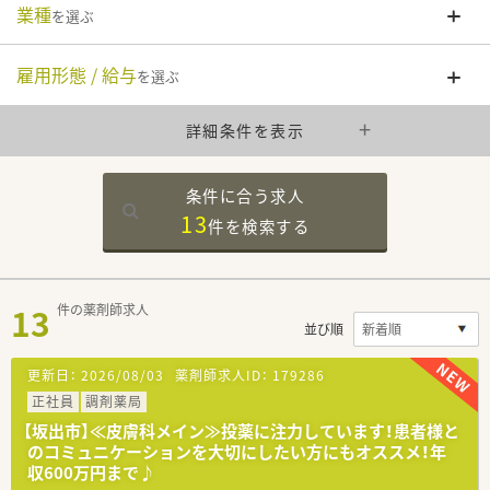
業種
を選ぶ
雇用形態 / 給与
を選ぶ
詳細条件を表示
条件に合う求人
13
件を
検索する
13
件の薬剤師求人
並び順
更新日：
2026/08/03
薬剤師求人ID：
179286
正社員
調剤薬局
【坂出市】≪皮膚科メイン≫投薬に注力しています！患者様と
のコミュニケーションを大切にしたい方にもオススメ！年
収600万円まで♪