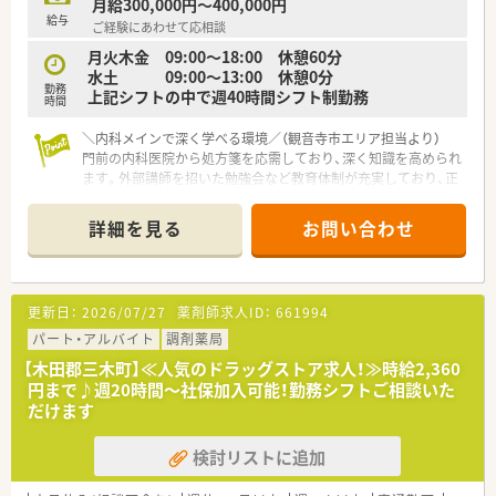
月給300,000円～400,000円
確保できる安定した給与水準となっています。
給与
ご経験にあわせて応相談
■これまでのご経験やスキルをしっかりと評価し、経験者の方で
あれば年収500万円から600万円も可能です。
月火木金 09:00～18:00 休憩60分
■キャリアアップしてマネージャー職に就くことで、将来的には
水土 09:00～13:00 休憩0分
勤務
年収700万円を目指すことも十分に可能です。
上記シフトの中で週40時間シフト制勤務
時間
＼内科メインで深く学べる環境／（観音寺市エリア担当より）
門前の内科医院から処方箋を応需しており、深く知識を高められ
ます。外部講師を招いた勉強会など教育体制が充実しており、正
社員として専門性を磨きたい方におすすめです。
詳細を見る
お問い合わせ
【店舗情報と応需状況について】
■JR予讃線の観音寺駅から徒歩13分ほどの場所に位置してお
り、マイカーでの通勤も可能であるため毎日の通勤がとてもスム
ーズです。
更新日：
2026/07/27
薬剤師求人ID：
661994
■門前にある内科医院からの処方箋をメインに受け付けており、
地域に密着した優しく丁寧な薬局運営を大切にしています。
パート・アルバイト
調剤薬局
■1日の処方箋枚数は50枚から70枚程度となっており、内科領域
【木田郡三木町】≪人気のドラッグストア求人！≫時給2,360
の専門的な薬学知識を日々じっくりと深められる環境です。
円まで♪週20時間～社保加入可能！勤務シフトご相談いた
だけます
【募集背景と求める人物像について】
■調剤薬局の体制強化と患者様へのサービス向上を目的とした
検討リストに追加
増員募集であり、正社員として活躍してくれる仲間を求めていま
す。