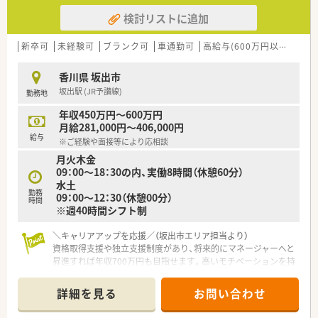
検討リストに追加
新卒可
未経験可
ブランク可
車通勤可
高給与(600万円以上)
認
香川県 坂出市
坂出駅 (JR予讃線)
勤務地
年収450万円～600万円
月給281,000円～406,000円
給与
※ご経験や面接等により応相談
月火木金
09：00～18：30の内、実働8時間（休憩60分）
水土
勤務
09：00～12：30（休憩00分）
時間
※週40時間シフト制
＼キャリアアップを応援／（坂出市エリア担当より）
資格取得支援や独立支援制度があり、将来的にマネージャーへと
昇進すれば年収700万円も目指せます。高いモチベーションを持
って挑戦できる職場です。
＊------------------------------------------＊
詳細を見る
お問い合わせ
【店舗情報と応需状況について】