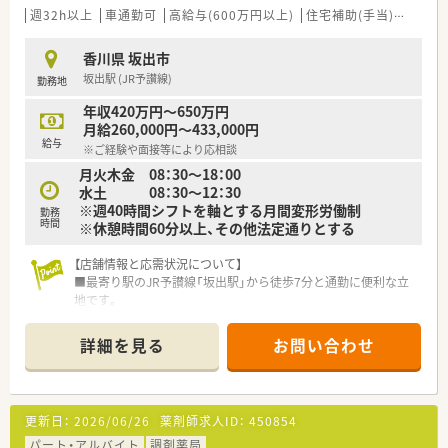
＜法人特徴＞
週32h以上
車通勤可
高給与(600万円以上)
住宅補助(手当)あり
積
■調剤薬局を併設している調剤併設型、
「フジでのお買い物のついでにあのお薬や化粧品を・・・」とい
香川県 坂出市
うお客様の
坂出駅 (JR予讃線)
勤務地
生活シーンに対応したインストア型、そのインストア型の中で
も化粧品を
年収420万円～650万円
専門に扱うコスメ店など地域のお客様のニーズに合わせた店
月給260,000円～433,000円
舗展開をしております。
給与
※ご経験や面接等により応相談
■ツルハグループとして瀬戸内海圏にてドミナント展開を強化
月火木金 08：30～18：00
している
水土 08：30～12：30
地域№１のドラッグチェーンです。
※週40時間シフトを軸とする月間変形労働制
今後も更に、ドラッグストアと調剤薬局の併設店を標準型店舗
勤務
時間
※休憩時間60分以上、その他法定通りとする
として、
利便性と専門性を兼ね備えた店舗展開を図って参ります。
■愛媛県を中心に四国・中国エリアに228店舗展開しておりま
【店舗情報と応需状況について】
す。
■最寄り駅のJR予讃線「坂出駅」から徒歩7分と通勤に便利な立
現在約3割が調剤取扱店舗です。
地です。
■様々な福利厚生制度で、業界トップクラスの満足度を誇ってお
■隣接している内科からの処方箋がメインで、1日に約90枚を応
ります。
需します。
詳細を見る
お問い合わせ
誰もが安心して働ける職場づくりを目指しています。
■薬剤師は正社員3名、事務員も3名在籍しており、安心して働け
■地域のお客様と共に取り組む地域支援・社会貢献活動も活発に
る体制です。
行っております。
【勤務実態について】
更新日：
2026/06/26
薬剤師求人ID：
450854
＜こんな方にもオススメ＞
■月の平均残業時間は7時間程度と少なく、1分単位で手当が支
■週末はプライベートの時間を充実させたい方
給されます。
パート・アルバイト
調剤薬局