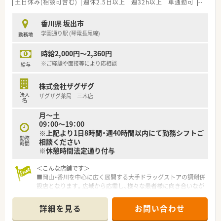
■年齢は20代から50代まで幅広く歓迎しており、これまでのご
土日休み(相談可含む)
週休2.5日以上
週32h以上
車通勤可
積雪な
経験を活かして店舗の力になっていただける方を募集中です。
■患者様一人ひとりの気持ちに寄り添いながら、明るく親身なコ
香川県 坂出市
ミュニケーションを大切にして業務に取り組める方を歓迎しま
学園通り駅 (琴電長尾線)
勤務地
す。
時給2,000円～2,360円
【法人特徴について】
■香川県坂出市と観音寺市にそれぞれ1店舗ずつの計2店舗を運
※ご経験や面接等により応相談
給与
営しており、地域に根ざした安心の医療ネットワークを展開して
います。
株式会社ザグザグ
■どの世代の方にとっても利用しやすい薬局を目指しており、患
法人
ザグザグ薬局 三木店
者様にとって親しみやすく何でも相談できる環境づくりが特徴
名
です。
月～土
■オンラインでの処方箋送付受付や服薬指導などの便利なITサ
09：00～19：00
ービスを積極的に導入し、時代の変化に合わせた柔軟な運営をし
※上記より1日8時間・週40時間以内にて勤務シフトご
ています。
勤務
相談ください
時間
※休憩時間法定通り付与
【想定される業務内容】
■門前の内科医院から応需する多様な処方箋に基づき、正確で迅
＜こんな店舗です＞
速な調剤業務をメインとして日々の業務をご担当をしていただ
■岡山・香川を中心に広く展開する大手ドラッグストアの調剤併
きます。
設店となります。広域から応需し、様々な患者様に向き合いなが
■調剤されたお薬の調剤過誤を防ぐための入念な監査業務を行
らお仕事をすることができます。
い、患者様へ安全にお薬を届けるための重要な役割を担います。
■大手チェーンならではの福利厚生、調剤設備、教育制度が整い
■患者様に対してお薬の正しい飲み方や効果を分かりやすく説
詳細を見る
お問い合わせ
お仕事しやすい環境です。
明し、不安や疑問を解消するための丁寧な服薬指導を行います。