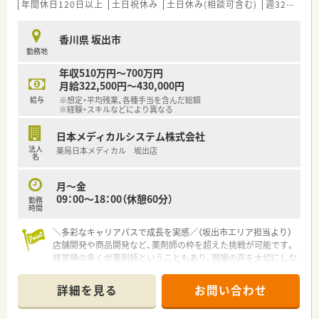
■「暮らしに役立つことなら何でも取り組もう」をモットーに、
年間休日120日以上
土日祝休み
土日休み(相談可含む)
週32h以上
認知症カフェなどの地域貢献活動を行っています。
■設備機器を全店舗統一しており、分包機・軟膏ねり機・PTP除包
香川県 坂出市
機の他にバーコード照合監査システムを全店に導入していま
勤務地
す。
■月3日まで希望休を出すことが出来るため、プライベートの予
年収510万円～700万円
定が立てやすい環境が整っています。
月給322,500円～430,000円
■研修講師や在宅の推進、リクルーターなど、興味があれば調剤
給与
※想定・平均残業、各種手当を含んだ総額
以外の取組に参加することができます。
※経験・スキルなどにより異なる
■薬剤師の人員配置については、1人当たりの処方箋枚数が1日
20～25枚程度になるように配置されてます。
日本メディカルシステム株式会社
余裕をもった人員配置で患者さまの対応にしっかりと時間を
法人
薬局日本メディカル 坂出店
使うことができます。
名
＜こんな方にオススメ＞
月～金
■調剤業務をメインとし服薬指導とともにOTC商材の提案もし
09：00～18：00（休憩60分）
勤務
たい方
時間
■生活に密着したアドバイスができる薬剤師になりたい方
＼多彩なキャリアパスで成長を実感／（坂出市エリア担当より）
■調剤業務とOTC業務の両方に興味があり、薬剤師としての幅を
店舗開発や商品開発など、薬剤師の枠を超えた挑戦が可能です。
広げたい方
経営陣の多くが薬剤師ということもあり、現場の声を大切にしな
■店舗の皆で目標に向かってがんばりたい方
がら着実なスキルアップをサポートしてくれます。
詳細を見る
お問い合わせ
【店舗情報と応需状況について】
■坂出駅から徒歩約13分の好立地に位置しており、水色の大き