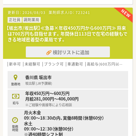
■最寄り駅である坂出駅から車で5分の好立地となっており、皮
膚科の処方箋をメインに応需している調剤薬局です。
更新日：
2026/08/03
薬剤師求人ID：
723241
■1日あたりの処方箋受付枚数は60枚から70枚程度で、特定の医
療機関から集中して調剤業務を請け負っています。
正社員
調剤薬局
■皮膚科の専門的な知識を深く学びたい方に最適な環境であり、
【坂出市/坂出駅】≪急募×年収450万円から600万円≫ 将来
処方箋の扱いを通じてスキルを高めることが可能です。
は700万円も目指せます。年間休日113日で在宅の経験もで
きる地域密着型の薬局です。
【法人特徴について】
■坂出市を中心に地域に根差した調剤薬局を5店舗展開してお
検討リストに追加
り、店舗間での応援体制も非常に充実しています。
■社長自らが日々店舗の現場に立って業務を行っているため、風
通しが良く意見をダイレクトに伝えやすい環境です。
新卒可
未経験可
ブランク可
車通勤可
高給与(600万円以上)
認
■無記名の社内アンケートを実施することで現場の課題と真摯
に向き合っており、スタッフの満足度も高い法人です。
香川県 坂出市
坂出駅 (JR予讃線)
勤務地
【こんな取り組みをしています】
■患者様に選ばれる薬局を目指して、ただの説明に終始しない親
年収450万円～600万円
切で丁寧なコミュニケーションを徹底しています。
月給281,000円～406,000円
■自動練り機をはじめとする先進的な調剤設備を積極的に導入
給与
※ご経験や面接等により応相談
し、薬剤師が投薬に集中できる環境を整えています。
月火木金
■風通しの良い組織作りが徹底されており、経営陣に対して現場
09：00～18：30の内、実働8時間（休憩60分）
からの意見や提案を伝えやすい環境が魅力です。
水土
勤務
09：00～12：30（休憩00分）
時間
※週40時間シフト制