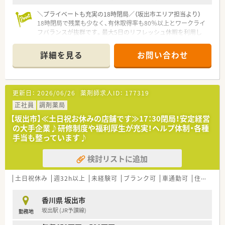
＼プライベートも充実の18時閉局／（坂出市エリア担当より）
18時閉局で残業も少なく、有休取得率も80％以上とワークライ
フバランスが抜群です。最大5日のリフレッシュ休暇を利用し
て、心身ともに無理なく長く働ける環境が整っています。
詳細を見る
お問い合わせ
【店舗情報と応需状況について】
■坂出駅から徒歩13分の立地にあり、400床以上の総合病院の門
前という恵まれた環境で働くことができます。
■内科や外科をはじめとした幅広い科目の処方箋を1日に約60
更新日：
2026/06/26
薬剤師求人ID：
177319
枚応需しており、多岐にわたる経験が積めます。
■最新の電子薬歴や分包機に加えて監査システムも完備されて
正社員
調剤薬局
おり、安全で正確な調剤業務を実現する環境です。
【坂出市】≪土日祝お休みの店舗です≫17：30閉局！安定経営
の大手企業♪研修制度や福利厚生が充実！ヘルプ体制・各種
【法人特徴について】
手当も整っています♪
■医療や福祉などの幅広い事業を展開しており、施設在宅の件数
や栄養ケアサポートの分野ではトップクラスです。
検討リストに追加
■調剤薬局事業以外にも多様な事業を行っているため業績が安
定しており、将来にわたって安心して働ける法人です。
■人事考課制度が整っており、現場からの声を反映してリフレッ
土日祝休み
週32h以上
未経験可
ブランク可
車通勤可
住宅補助(手当)あり
シュ休暇を導入するなど風通しの良い企業風土です。
香川県 坂出市
【想定される業務内容】
坂出駅 (JR予讃線)
勤務地
■400床以上の地域最大手の総合病院から応需する、多岐にわた
る診療科目の処方箋に基づいた調剤業務を行います。