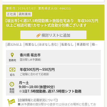
な看板が目印となっている非常に視認性の高い明るい店舗で
す。
更新日：
2026/07/07
薬剤師求人ID：
466211
■門前の総合病院から多岐にわたる科目の処方箋を応需してお
り、1日平均50枚ほどの処方箋を3名の薬剤師で対応していま
正社員
調剤薬局
す。
【坂出市】≪週37.5時間勤務≫施設在宅あり 年収500万円
■店内はガラス張りで陽の光が差し込む開放的な造りとなって
以上ご相談可能！カセット式自動分包機ございます
おり、患者様がゆったりと過ごせる清潔感のある待合室が特徴で
す。
検討リストに追加
【募集背景と求める人物像について】
■さらなるサービス向上のための増員募集となっており、地域医
週32h以上
残業なし(ほぼなし含む)
転勤なし
車通勤可
積雪なし
療に貢献したいという意欲的な薬剤師の方を幅広く求めていま
す。
香川県 坂出市
■店舗ごとに独立採算制を導入しているため、経営的な視点を持
国分駅 (JR予讃線)
勤務地
って数字の管理や効率化に興味がある方を積極的に採用してい
ます。
年収500万円～550万円
■患者様とのコミュニケーションを大切にし、お悩みに寄り添っ
た丁寧な服薬指導や商品提案ができる方を心よりお待ちしてい
ご経験に合わせて応相談
給与
ます。
月～土
9:00～18:00（休憩90分）
【法人特徴について】
勤務
※1日7.5時間勤務、週37.5時間シフト勤務
■1990年に日本初の医療モールを誕生させた先駆的な企業であ
時間
り、全店直営による一貫した質の高い医療サービスを提供してい
ます。
【店舗情報と応需状況について】
■創業以来45期連続で増収増益を達成しており、自己資本率60
■JR予讃線の国分駅から徒歩で12分ほどの場所に位置してお