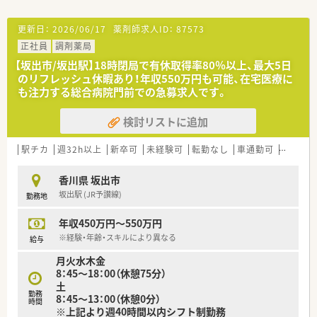
■患者様がお薬を飲みやすくするために、一包化も行っていま
す。
更新日：
2026/06/17
薬剤師求人ID：
87573
正社員
調剤薬局
＜法人特徴＞
■香川県内全域に店舗展開中企業です。
【坂出市/坂出駅】18時閉局で有休取得率80％以上、最大5日
■薬局運営以外にも社会福祉や卸などもグループとして事業展
のリフレッシュ休暇あり！年収550万円も可能、在宅医療に
開されています。
も注力する総合病院門前での急募求人です。
■奨学金返済のための手当支給制度あります。（5年間）
■スポーツファーマシスト等各種資格取得にも積極的な法人で
検討リストに追加
す。
駅チカ
週32h以上
新卒可
未経験可
転勤なし
車通勤可
積雪な
＜こんな方にもオススメ＞
■家庭とのバランスを大切にして働きたい方
■経験が浅くても現場で教えて頂ける環境にて、前向きに知識習
香川県 坂出市
得に励みたい方
坂出駅 (JR予讃線)
勤務地
等々…
年収450万円～550万円
少しでも気になった方はお問い合わせくださいませ。
※経験・年齢・スキルにより異なる
給与
月火水木金
8：45～18：00（休憩75分）
土
勤務
8：45～13：00（休憩0分）
時間
※上記より週40時間以内シフト制勤務