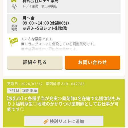
株式会社レデイ薬局
■奨学金返済手当などの各種手当も充実しており、若手からベテ
法人
レデイ薬局 坂出中央店
ランまで将来を見据えて安心して長く働ける福利厚生が魅力で
名
す。
月～金
09：00～14：00（休憩00分）
【勤務実態について】
勤務
※週3～5日シフト制勤務
■開局時間は平日18時までとなっており、残業はほとんど発生
時間
しない環境のため、終業後のプライベートも大切にできます。
■1日の実働時間は7.5時間のシフト制を採用しており、週あたり
＜こんな薬局です＞
の勤務時間は37.5時間と一般的な職場より短めです。
■ドラッグストアに併設している調剤薬局です。
■お休みは日曜と祝日に加えたシフト制となっており、産休や育
■木目調の暖かい雰囲気の薬局です。
休の取得実績もあるためライフステージの変化にも柔軟に対応
調剤室も綺麗に整理整頓されている、広々とした室内です。
します。
詳細を見る
お問い合わせ
＜業務内容＞
■外来対応がメインです。
処方箋は1日40枚程度です。
薬剤師は常勤3名在籍しています。
更新日：
2026/07/22
薬剤師求人ID：
642785
＜研修制度＞
正社員
調剤薬局
■環境の変化に応じ、ステージに合った研修を実施しておりま
【坂出市】≪各種手当が充実≫薬剤師3名在籍で応援体制もあ
す。
り♪福利厚生◎地域のかかりつけ薬剤師としてお仕事が可
薬剤師職に特化した研修を経験に応じて準備しております。
能です◎
実技研修では実際の業務さながらの体験とともに、幅広く薬剤
師の仕事を学び、
検討リストに追加
仕事への理解を深めることが出来ます。