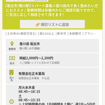
■総合門前で知識を深めたい方
■有給休暇は入社時に3日、さらに6ヶ月後には7日間が付与され
【坂出市/鴨川駅】≪パート募集≫香川県内で長く勤めたい方
■大手で経営の安定した法人で働きたい方
る制度です。
におススメ♪勤務時間は扶養内からご相談可能ですので、
等々…
■育児短時間勤務は小学校3年生まで利用可能で、育休取得率は
ご状況に応じて相談させて頂きます！
100%です。
少しでも気になった方はお問い合わせくださいませ
検討リストに追加
【職場環境と雰囲気】
■ドクターとの関係性も良好で、情報共有など連携が取りやすい
環境です。
土日休み(相談可含む)
週32h以上
新卒可
未経験可
ブランク可
残
■各店舗に医療安全の専門家を配置し、安全な業務環境を追求し
ています。
香川県 坂出市
■電子薬歴や自動分包機など、最新の設備を導入し業務効率化を
鴨川駅 (JR予讃線)
勤務地
図っています。
時給2,000円～2,200円
【こんな取り組みをしています】
■業界初のMI研修を導入し、患者様の心に寄り添う対話力を強
※ご経験・シフトに合わせて応相談
給与
化できます。
■個々のレベルに合わせたオーダーメイド研修で、未経験の方で
有限会社正木薬局
も安心です。
法人
有限会社正木薬局 かも店
■全店舗に医療安全の専門家を配置し、「絶対安全」な環境を追
名
求しています。
月火水木金
08：45～18：15
土
08：45～13：15
※上記時間帯の内、1日8時間を上限に、週2日～5日応