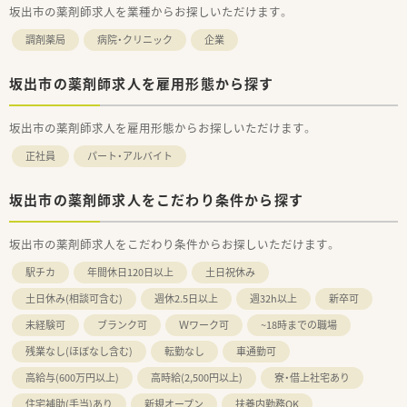
坂出市の薬剤師求人を業種からお探しいただけます。
■香川県坂出市と観音寺市にそれぞれ1店舗ずつの計2店舗を運
営しており、地域に密着したアットホームな薬局を展開していま
調剤薬局
病院・クリニック
企業
す。
■患者様にとって身近で頼れる存在を目指しており、どのような
世代の方でも安心して気軽に利用できる薬局づくりに注力して
坂出市の薬剤師求人を雇用形態から探す
います。
■オンラインでの処方箋送付受付や服薬指導などの便利なITサ
坂出市の薬剤師求人を雇用形態からお探しいただけます。
ービスを積極的に導入し、時代の変化に合わせた柔軟な運営が特
徴です。
正社員
パート・アルバイト
【勤務実態について】
■日曜日のほか祝日もしっかりとお休みとなっており、その他の
坂出市の薬剤師求人をこだわり条件から探す
休日はシフトを組むことで週休2日を確保できる勤務体制です。
■有給休暇は法定通りにしっかりと付与されるため、プライベー
坂出市の薬剤師求人をこだわり条件からお探しいただけます。
トの予定を大切にしながら計画的にリフレッシュが可能です。
■在宅業務への注力具合や詳細な残業時間については、転職前に
駅チカ
年間休日120日以上
土日祝休み
気になる点として事前の確認をおすすめする重要な項目となり
ます。
土日休み(相談可含む)
週休2.5日以上
週32h以上
新卒可
未経験可
ブランク可
Ｗワーク可
~18時までの職場
残業なし(ほぼなし含む)
転勤なし
車通勤可
高給与(600万円以上)
高時給(2,500円以上)
寮・借上社宅あり
住宅補助(手当)あり
新規オープン
扶養内勤務OK