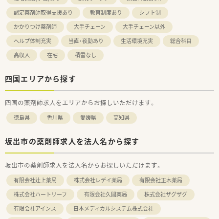
認定薬剤師取得支援あり
教育制度あり
シフト制
かかりつけ薬剤師
大手チェーン
大手チェーン以外
ヘルプ体制充実
当直・夜勤あり
生活環境充実
総合科目
高収入
在宅
積雪なし
四国エリアから探す
四国の薬剤師求人をエリアからお探しいただけます。
徳島県
香川県
愛媛県
高知県
坂出市の薬剤師求人を法人名から探す
坂出市の薬剤師求人を法人名からお探しいただけます。
有限会社辻上薬局
株式会社レデイ薬局
有限会社正木薬局
株式会社ハートリーフ
有限会社久間薬局
株式会社ザグザグ
有限会社アインス
日本メディカルシステム株式会社