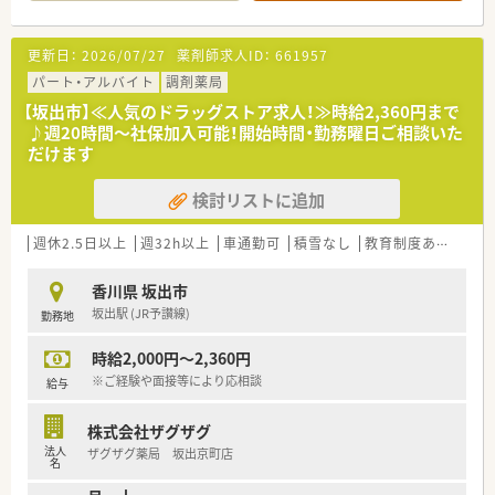
■広域からの処方箋に対応している店舗です。枚数は比較的落
ち着いており、ゆったりとお仕事することが可能です。
更新日：
2026/07/27
薬剤師求人ID：
661957
〈会社の特徴〉
■中四国に200店舗以上展開する大手ドラッグストアです。さら
パート・アルバイト
調剤薬局
に増加中で成長性がある企業です。
【坂出市】≪人気のドラッグストア求人！≫時給2,360円まで
■近年、関西方面にも店舗展開をしています。
♪週20時間～社保加入可能！開始時間・勤務曜日ご相談いた
■ドラッグストア併設調剤薬局を40店舗以上展開。
だけます
■店舗拡大に伴いキャリアアップできるポジションが多数あり！
頑張り次第で高給与も可能！
検討リストに追加
■日用品から医薬品・化粧品まで、従業員割引制度など支出を減
らせる嬉しいメリットもたくさんあります！
■「暮らしに役立つことなら何でも取り組もう」をモットーに、
週休2.5日以上
週32h以上
車通勤可
積雪なし
教育制度あり
シフ
認知症カフェなどの地域貢献活動を行っています。
■設備機器を全店舗統一しており、分包機・軟膏ねり機・PTP除包
香川県 坂出市
機の他にバーコード照合監査システムを全店に導入していま
坂出駅 (JR予讃線)
勤務地
す。
■月3日まで希望休を出すことが出来るため、プライベートの予
時給2,000円～2,360円
定が立てやすい環境が整っています。
■研修講師や在宅の推進、リクルーターなど、興味があれば調剤
※ご経験や面接等により応相談
給与
以外の取組に参加することができます。
■薬剤師の人員配置については、1人当たりの処方箋枚数が1日
株式会社ザグザグ
20～25枚程度になるように配置されてます。
法人
ザグザグ薬局 坂出京町店
余裕をもった人員配置で患者さまの対応にしっかりと時間を
名
使うことができます。