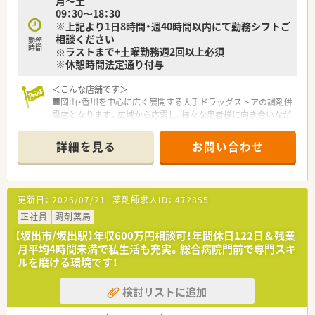
月～土
09：30～18：30
＜こんな方にオススメ＞
※上記より1日8時間・週40時間以内にて勤務シフトご
■調剤業務をメインとし服薬指導とともにOTC商材の提案もし
相談ください
たい方
勤務
時間
※ラストまで+土曜勤務週2回以上必須
■生活に密着したアドバイスができる薬剤師になりたい方
※休憩時間法定通り付与
■調剤業務とOTC業務の両方に興味があり、薬剤師としての幅を
広げたい方
＜こんな店舗です＞
■店舗の皆で目標に向かってがんばりたい方
■岡山・香川を中心に広く展開する大手ドラッグストアの調剤併
設店となります。広域から応需し、様々な患者様に向き合いなが
らお仕事をすることができます。
■大手チェーンならではの福利厚生、調剤設備、教育制度が整い
詳細を見る
お問い合わせ
お仕事しやすい環境です。
■広域からの処方箋に対応している店舗です。枚数は比較的落
ち着いており、ゆったりとお仕事することが可能です。
更新日：
2026/07/21
薬剤師求人ID：
472855
〈会社の特徴〉
■中四国に200店舗以上展開する大手ドラッグストアです。さら
正社員
調剤薬局
に増加中で成長性がある企業です。
【坂出市/坂出駅】年収600万円相談可！年間休日122日＆残業
■近年、関西方面にも店舗展開をしています。
月平均4時間未満で私生活も充実。総合病院門前で専門スキ
■ドラッグストア併設調剤薬局を40店舗以上展開。
ルを磨ける環境です！
■店舗拡大に伴いキャリアアップできるポジションが多数あり！
頑張り次第で高給与も可能！
検討リストに追加
■日用品から医薬品・化粧品まで、従業員割引制度など支出を減
らせる嬉しいメリットもたくさんあります！