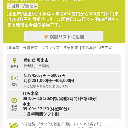
■1日あたりの処方箋受付枚数は60枚から70枚程度で、特定の医
療機関から集中して調剤業務を請け負っています。
正社員
調剤薬局
■皮膚科の専門的な知識を深く学びたい方に最適な環境であり、
【坂出市/坂出駅】≪急募×年収450万円から600万円≫ 将来
処方箋の扱いを通じてスキルを高めることが可能です。
は700万円も目指せます。年間休日113日で在宅の経験もで
きる地域密着型の薬局です。
【法人特徴について】
■坂出市を中心に地域に根差した調剤薬局を5店舗展開してお
検討リストに追加
り、店舗間での応援体制も非常に充実しています。
■社長自らが日々店舗の現場に立って業務を行っているため、風
通しが良く意見をダイレクトに伝えやすい環境です。
新卒可
未経験可
ブランク可
車通勤可
高給与(600万円以上)
認
■無記名の社内アンケートを実施することで現場の課題と真摯
に向き合っており、スタッフの満足度も高い法人です。
香川県 坂出市
坂出駅 (JR予讃線)
勤務地
【こんな取り組みをしています】
■患者様に選ばれる薬局を目指して、ただの説明に終始しない親
年収450万円～600万円
切で丁寧なコミュニケーションを徹底しています。
月給281,000円～406,000円
■自動練り機をはじめとする先進的な調剤設備を積極的に導入
給与
※ご経験や面接等により応相談
し、薬剤師が投薬に集中できる環境を整えています。
月火木金
■風通しの良い組織作りが徹底されており、経営陣に対して現場
09：00～18：30の内、実働8時間（休憩60分）
からの意見や提案を伝えやすい環境が魅力です。
水土
勤務
09：00～12：30（休憩00分）
時間
※週40時間シフト制
＼未経験・ブランクも歓迎／（坂出市エリア担当より）