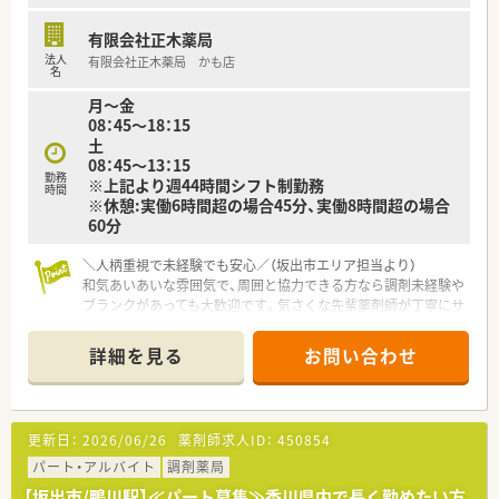
あれば年収500万円から600万円も可能です。
■キャリアアップしてマネージャー職に就くことで、将来的には
有限会社正木薬局
年収700万円を目指すことも十分に可能です。
法人
有限会社正木薬局 かも店
名
月～金
08：45～18：15
土
08：45～13：15
勤務
※上記より週44時間シフト制勤務
時間
※休憩:実働6時間超の場合45分、実働8時間超の場合
60分
＼人柄重視で未経験でも安心／（坂出市エリア担当より）
和気あいあいな雰囲気で、周囲と協力できる方なら調剤未経験や
ブランクがあっても大歓迎です。気さくな先輩薬剤師が丁寧にサ
ポートしてくれますよ。
＊------------------------------------------＊
詳細を見る
お問い合わせ
【店舗情報と応需状況について】
■鴨川駅から徒歩6分ほどの場所に位置し、脳神経外科を中心に
幅広い診療科の処方箋を1日約100枚応需しています。
更新日：
2026/06/26
薬剤師求人ID：
450854
■整形外科や皮膚科、耳鼻咽喉科、眼科など専門性の高い科目の
処方も多く、様々な症例を経験することができる店舗です。
パート・アルバイト
調剤薬局
■2022年に移転リニューアルをしたスタイリッシュな外観で、
【坂出市/鴨川駅】≪パート募集≫香川県内で長く勤めたい方