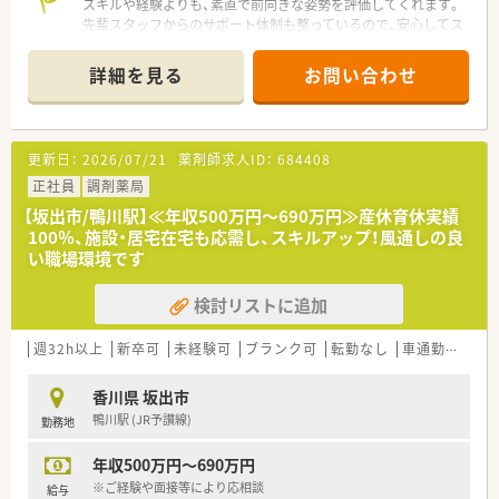
スキルや経験よりも、素直で前向きな姿勢を評価してくれます。
先輩スタッフからのサポート体制も整っているので、安心してス
タートできます。
＊------------------------------------------＊
詳細を見る
お問い合わせ
【店舗情報と応需状況について】
■坂出駅から徒歩13分の立地にあり、通勤にはマイカーの利用
も可能で通いやすい環境が整っています。
更新日：
2026/07/21
薬剤師求人ID：
684408
■内科や消化器科などを中心に、1日に50枚から70枚程度の処方
箋を応需している地域密着型の店舗です。
正社員
調剤薬局
■薬剤師は常時2名体制を確保しており、事務スタッフも2名在
【坂出市/鴨川駅】≪年収500万円～690万円≫産休育休実績
籍しているため業務に集中できる環境です。
100％、施設・居宅在宅も応需し、スキルアップ！風通しの良
い職場環境です
【法人特徴について】
■坂出市を中心に複数店舗を展開しており、地域に根差した医療
検討リストに追加
の提供を心掛けている安定した法人です。
■社長自らも現場に出ており、社員の声を直接聞き入れる風通し
の良さとアットホームな雰囲気が魅力です。
週32h以上
新卒可
未経験可
ブランク可
転勤なし
車通勤可
高給
■社員に向けた無記名アンケートを実施し、職場環境の改善に真
摯に向き合う姿勢を大切にしています。
香川県 坂出市
鴨川駅 (JR予讃線)
勤務地
【想定されるモデル年収】
■新卒や未経験からのスタートでも、初年度から年収450万円を
年収500万円～690万円
確保できる安定した給与水準となっています。
■これまでのご経験やスキルをしっかりと評価し、経験者の方で
※ご経験や面接等により応相談
給与