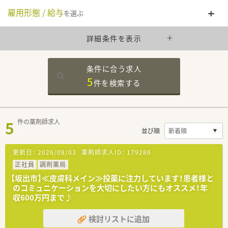
雇用形態 / 給与
を選ぶ
詳細条件を表示
条件に合う求人
5
件を
検索する
5
件の薬剤師求人
並び順
更新日：
2026/08/03
薬剤師求人ID：
179286
正社員
調剤薬局
【坂出市】≪皮膚科メイン≫投薬に注力しています！患者様と
のコミュニケーションを大切にしたい方にもオススメ！年
収600万円まで♪
検討リストに追加