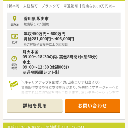
新卒可
未経験可
ブランク可
車通勤可
高給与(600万円以上)
認
香川県 坂出市
坂出駅 (JR予讃線)
勤務地
年収450万円～600万円
月給281,000円～406,000円
給与
※ご経験や面接等により応相談
月火木金
09：00～18：30の内、実働8時間（休憩60分）
水土
勤務
09：00～12：30（休憩00分）
時間
※週40時間シフト制
＼キャリアアップを応援／（坂出市エリア担当より）
資格取得支援や独立支援制度があり、将来的にマネージャーへと
昇進すれば年収700万円も目指せます。高いモチベーションを持
って挑戦できる職場です。
＊------------------------------------------＊
詳細を見る
お問い合わせ
【店舗情報と応需状況について】
■最寄り駅である坂出駅から車で5分の好立地となっており、皮
膚科の処方箋をメインに応需している調剤薬局です。
更新日：
2026/08/03
薬剤師求人ID：
723241