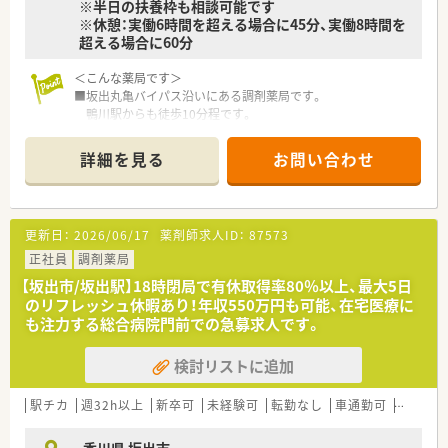
※半日の扶養枠も相談可能です
※休憩：実働6時間を超える場合に45分、実働8時間を
超える場合に60分
＜こんな薬局です＞
■坂出丸亀バイパス沿いにある調剤薬局です。
鴨川駅からも徒歩10分程です。
■薬局の入り口や店内は木目調となっており、暖かい雰囲気のあ
る店舗です。
詳細を見る
お問い合わせ
■2022年の9月頃に移転したばかりなので、とても綺麗な店舗で
す。
■作業がしやすい様に、調剤室は整理整頓されている綺麗な薬局
です。
更新日：
2026/06/17
薬剤師求人ID：
87573
■勤務時間や曜日については、まずはご相談ください。
扶養内～相談が可能です。
正社員
調剤薬局
■健康サポート薬局取得している店舗です。
【坂出市/坂出駅】18時閉局で有休取得率80％以上、最大5日
のリフレッシュ休暇あり！年収550万円も可能、在宅医療に
＜設備も充実＞
も注力する総合病院門前での急募求人です。
■電子薬歴も導入済みです。
Vマス分包機を利用しています。
検討リストに追加
＜業務内容＞
■近隣にある脳神経外科からの外来対応をメインに対応して頂
駅チカ
週32h以上
新卒可
未経験可
転勤なし
車通勤可
積雪な
きます。
■患者様がお薬を飲みやすくするために、一包化も行っていま