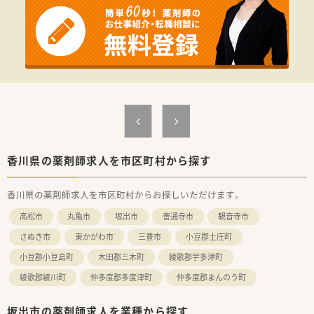
【法人特徴について】
■医療や福祉などの幅広い事業を展開しており、施設在宅の件数
や栄養ケアサポートの分野ではトップクラスです。
■調剤薬局事業以外にも多様な事業を行っているため業績が安
定しており、将来にわたって安心して働ける法人です。
■人事考課制度が整っており、現場からの声を反映してリフレッ
シュ休暇を導入するなど風通しの良い企業風土です。
【想定される業務内容】
■400床以上の地域最大手の総合病院から応需する、多岐にわた
る診療科目の処方箋に基づいた調剤業務を行います。
■患者様一人ひとりに寄り添った丁寧な服薬指導や、最新の監査
システムを活用した正確な監査業務を担当します。
香川県の薬剤師求人を市区町村から探す
■外来の調剤業務に加えて、施設在宅における服薬管理や栄養ケ
アサポートなど、幅広い専門業務にも携わります。
香川県の薬剤師求人を市区町村からお探しいただけます。
【想定されるキャリアイメージ】
高松市
丸亀市
坂出市
善通寺市
観音寺市
■総合病院門前での幅広い処方箋応需を通じて、多岐にわたる疾
患に関する高度な薬学知識とスキルを習得できます。
さぬき市
東かがわ市
三豊市
小豆郡土庄町
■在宅医療や栄養ケアサポートの実践的な経験を積むことで、地
小豆郡小豆島町
木田郡三木町
綾歌郡宇多津町
域に密着したかかりつけ薬剤師へと成長できます。
■明確な人事考課制度による評価を受けることで、将来的な管理
綾歌郡綾川町
仲多度郡多度津町
仲多度郡まんのう町
薬剤師やエリアマネージャーへのキャリアアップも可能です。
坂出市の薬剤師求人を業種から探す