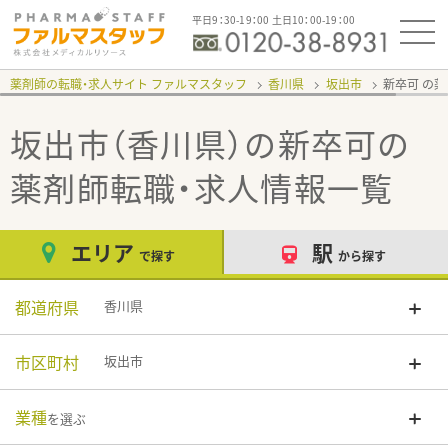
平日9：30-19：00 土日10：00-19：00
薬剤師の転職・求人サイト ファルマスタッフ
香川県
坂出市
新卒可
坂出市（香川県）の新卒可
の
薬剤師転職・求人情報一覧
エリア
駅
で探す
から探す
都道府県
香川県
市区町村
坂出市
業種
を選ぶ