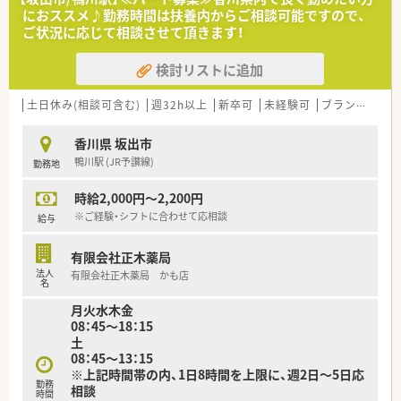
広々とした調剤室と座り投薬のカウンターを備えています。
におススメ♪勤務時間は扶養内からご相談可能ですので、
ご状況に応じて相談させて頂きます！
【法人特徴について】
■医療や福祉をはじめ、教育や飲食など多角的な4つの事業を展
検討リストに追加
開し、地域社会を総合的に支えている安定した法人です。
■地域の医療を支える身近な薬局を目指しており、地域に密着し
ながら介護施設とも深く連携した薬局づくりをしています。
土日休み(相談可含む)
週32h以上
新卒可
未経験可
ブランク可
残
■健康サポート薬局の取得実績もあり、スポーツファーマシスト
等の各種資格取得にも積極的に支援を行っている会社です。
香川県 坂出市
鴨川駅 (JR予讃線)
勤務地
【やりがい/おすすめポイント】
■経営陣が現場の状況を深く理解しており、社員一人ひとりの声
時給2,000円～2,200円
にしっかりと耳を傾けてくれるため、働きやすさは抜群です。
■奨学金返済手当などの経済的な支援が手厚く、年1回の昇給や
※ご経験・シフトに合わせて応相談
給与
年2回の賞与も用意されているため、高いモチベーションを保て
ます。
有限会社正木薬局
■地域の医療と福祉を総合的に支える事業展開を行っており、地
法人
有限会社正木薬局 かも店
域貢献を肌で感じながら薬剤師として大きなやりがいを得られ
名
ます。
月火水木金
08：45～18：15
土
08：45～13：15
※上記時間帯の内、1日8時間を上限に、週2日～5日応
勤務
相談
時間