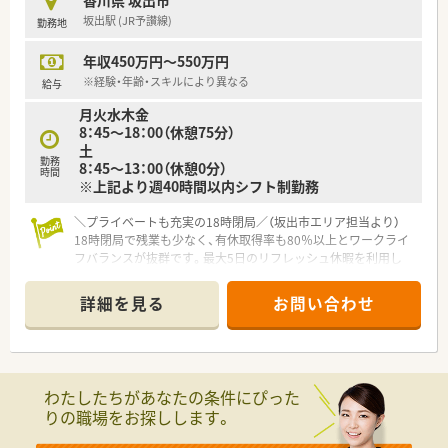
香川県 坂出市
す。
坂出駅 (JR予讃線)
勤務地
＜法人特徴＞
年収450万円～550万円
■香川県内全域に店舗展開中企業です。
■薬局運営以外にも社会福祉や卸などもグループとして事業展
※経験・年齢・スキルにより異なる
給与
開されています。
月火水木金
■奨学金返済のための手当支給制度あります。（5年間）
8：45～18：00（休憩75分）
■スポーツファーマシスト等各種資格取得にも積極的な法人で
土
す。
勤務
8：45～13：00（休憩0分）
時間
※上記より週40時間以内シフト制勤務
＜こんな方にもオススメ＞
■家庭とのバランスを大切にして働きたい方
＼プライベートも充実の18時閉局／（坂出市エリア担当より）
■経験が浅くても現場で教えて頂ける環境にて、前向きに知識習
18時閉局で残業も少なく、有休取得率も80％以上とワークライ
得に励みたい方
フバランスが抜群です。最大5日のリフレッシュ休暇を利用し
等々…
て、心身ともに無理なく長く働ける環境が整っています。
少しでも気になった方はお問い合わせくださいませ。
詳細を見る
お問い合わせ
【店舗情報と応需状況について】
■坂出駅から徒歩13分の立地にあり、400床以上の総合病院の門
前という恵まれた環境で働くことができます。
■内科や外科をはじめとした幅広い科目の処方箋を1日に約60
枚応需しており、多岐にわたる経験が積めます。
わたしたちがあなたの条件にぴった
■最新の電子薬歴や分包機に加えて監査システムも完備されて
りの職場をお探しします。
おり、安全で正確な調剤業務を実現する環境です。