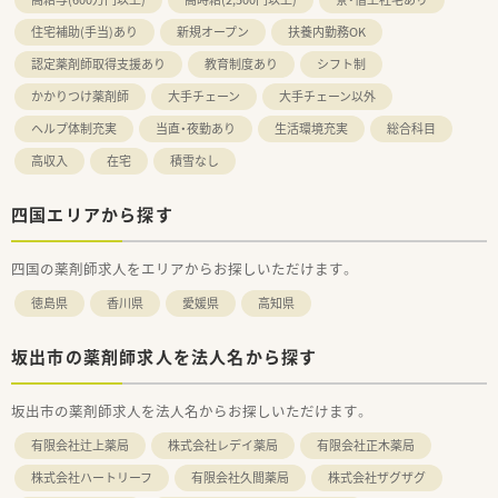
住宅補助(手当)あり
新規オープン
扶養内勤務OK
認定薬剤師取得支援あり
教育制度あり
シフト制
かかりつけ薬剤師
大手チェーン
大手チェーン以外
ヘルプ体制充実
当直・夜勤あり
生活環境充実
総合科目
高収入
在宅
積雪なし
四国エリアから探す
四国の薬剤師求人をエリアからお探しいただけます。
徳島県
香川県
愛媛県
高知県
坂出市の薬剤師求人を法人名から探す
坂出市の薬剤師求人を法人名からお探しいただけます。
有限会社辻上薬局
株式会社レデイ薬局
有限会社正木薬局
株式会社ハートリーフ
有限会社久間薬局
株式会社ザグザグ