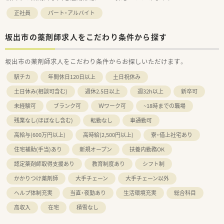
正社員
パート・アルバイト
坂出市の薬剤師求人をこだわり条件から探す
坂出市の薬剤師求人をこだわり条件からお探しいただけます。
駅チカ
年間休日120日以上
土日祝休み
土日休み(相談可含む)
週休2.5日以上
週32h以上
新卒可
未経験可
ブランク可
Ｗワーク可
~18時までの職場
残業なし(ほぼなし含む)
転勤なし
車通勤可
高給与(600万円以上)
高時給(2,500円以上)
寮・借上社宅あり
住宅補助(手当)あり
新規オープン
扶養内勤務OK
認定薬剤師取得支援あり
教育制度あり
シフト制
かかりつけ薬剤師
大手チェーン
大手チェーン以外
ヘルプ体制充実
当直・夜勤あり
生活環境充実
総合科目
高収入
在宅
積雪なし