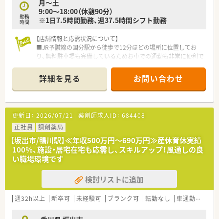
月～土
あれば年収500万円から600万円も可能です。
9:00～18:00（休憩90分）
■キャリアアップしてマネージャー職に就くことで、将来的には
勤務
※1日7.5時間勤務、週37.5時間シフト勤務
年収700万円を目指すことも十分に可能です。
時間
【店舗情報と応需状況について】
■JR予讃線の国分駅から徒歩で12分ほどの場所に位置してお
り、無料駐車場も完備しているためお車での通勤も非常に便利で
す。
■応需科目は精神科や内科、小児科がメインとなっており、1日
詳細を見る
お問い合わせ
あたり約110枚の処方箋を安定して受け付けている状況です。
■現在は正社員3名とパート1名の体制ですが、欠員補充のため
急募しており、常時3名から4名の手厚い体制を維持しています。
更新日：
2026/07/21
薬剤師求人ID：
684408
【法人特徴について】
■香川県内を中心に地域密着型の店舗展開を行っており、複数の
正社員
調剤薬局
グループ会社を持つため経営基盤が非常に安定している法人で
【坂出市/鴨川駅】≪年収500万円～690万円≫産休育休実績
す。
100％、施設・居宅在宅も応需し、スキルアップ！風通しの良
■調剤薬局事業のほかにも福祉や教育に関する事業を幅広く展
い職場環境です
開しており、多角的な視点から地域を支える役割を担っていま
す。
検討リストに追加
■スポーツファーマシストなどの各種資格取得を積極的に支援
しており、薬剤師としての専門性を高めるための環境が整ってい
ます。
週32h以上
新卒可
未経験可
ブランク可
転勤なし
車通勤可
高給
【求人情報について】