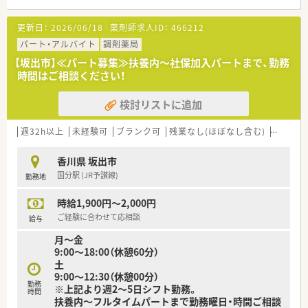
■鴨川駅から徒歩6分ほどの場所に位置し、脳神経外科を中心に
幅広い診療科の処方箋を1日約100枚応需しています。
更新日：
2026/06/18
薬剤師求人ID：
466212
■整形外科や皮膚科、耳鼻咽喉科、眼科など専門性の高い科目の
処方も多く、様々な症例を経験することができる店舗です。
パート・アルバイト
調剤薬局
■2022年に移転リニューアルをしたスタイリッシュな外観で、
【坂出市】≪パート募集≫扶養内～社保加入パートまで、勤務
広々とした調剤室と座り投薬のカウンターを備えています。
時間はご相談ください！
【法人特徴について】
検討リストに追加
■医療や福祉をはじめ、教育や飲食など多角的な4つの事業を展
開し、地域社会を総合的に支えている安定した法人です。
■地域の医療を支える身近な薬局を目指しており、地域に密着し
週32h以上
未経験可
ブランク可
残業なし(ほぼなし含む)
転勤な
ながら介護施設とも深く連携した薬局づくりをしています。
■健康サポート薬局の取得実績もあり、スポーツファーマシスト
香川県 坂出市
等の各種資格取得にも積極的に支援を行っている会社です。
国分駅 (JR予讃線)
勤務地
【やりがい/おすすめポイント】
時給1,900円～2,000円
■経営陣が現場の状況を深く理解しており、社員一人ひとりの声
にしっかりと耳を傾けてくれるため、働きやすさは抜群です。
ご経験に合わせて応相談
給与
■奨学金返済手当などの経済的な支援が手厚く、年1回の昇給や
月～金
年2回の賞与も用意されているため、高いモチベーションを保て
9:00～18:00（休憩60分）
ます。
土
■地域の医療と福祉を総合的に支える事業展開を行っており、地
9:00～12:30（休憩00分）
域貢献を肌で感じながら薬剤師として大きなやりがいを得られ
勤務
※上記より週2～5日シフト勤務。
ます。
時間
扶養内～フルタイムパートまで勤務曜日・時間ご相談