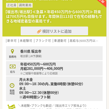
■1日あたりの処方箋受付枚数は60枚から70枚程度で、特定の医
療機関から集中して調剤業務を請け負っています。
正社員
調剤薬局
■皮膚科の専門的な知識を深く学びたい方に最適な環境であり、
【坂出市/坂出駅】≪急募×年収450万円から600万円≫ 将来
処方箋の扱いを通じてスキルを高めることが可能です。
は700万円も目指せます。年間休日113日で在宅の経験もで
きる地域密着型の薬局です。
【法人特徴について】
■坂出市を中心に地域に根差した調剤薬局を5店舗展開してお
検討リストに追加
り、店舗間での応援体制も非常に充実しています。
■社長自らが日々店舗の現場に立って業務を行っているため、風
通しが良く意見をダイレクトに伝えやすい環境です。
新卒可
未経験可
ブランク可
車通勤可
高給与(600万円以上)
認
■無記名の社内アンケートを実施することで現場の課題と真摯
に向き合っており、スタッフの満足度も高い法人です。
香川県 坂出市
坂出駅 (JR予讃線)
勤務地
【こんな取り組みをしています】
■患者様に選ばれる薬局を目指して、ただの説明に終始しない親
年収450万円～600万円
切で丁寧なコミュニケーションを徹底しています。
月給281,000円～406,000円
■自動練り機をはじめとする先進的な調剤設備を積極的に導入
給与
※ご経験や面接等により応相談
し、薬剤師が投薬に集中できる環境を整えています。
月火木金
■風通しの良い組織作りが徹底されており、経営陣に対して現場
09：00～18：30の内、実働8時間（休憩60分）
からの意見や提案を伝えやすい環境が魅力です。
水土
勤務
09：00～12：30（休憩00分）
時間
※週40時間シフト制
＼未経験・ブランクも歓迎／（坂出市エリア担当より）