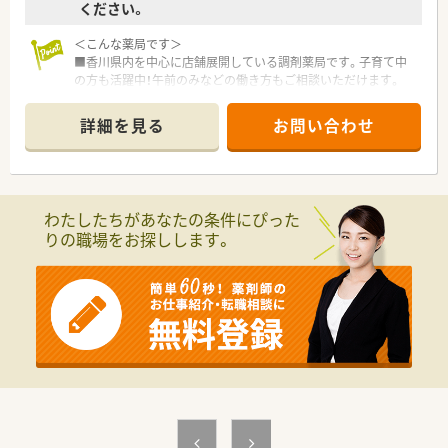
ください。
＜こんな薬局です＞
■香川県内を中心に店舗展開している調剤薬局です。子育て中
の方も活躍中！午前のみなどの働き方もご相談いただけます。
■マイカー通勤OK！近隣にはコンビニなどもありお昼の買い物
などにも便利！
詳細を見る
お問い合わせ
■施設在宅も行っている店舗です。
＜業務内容＞
■処方箋による調剤業務、服薬指導、薬剤情報の提供など
■近隣の病院より内科他複数科目応需。応需処方箋枚数は約100
わたしたちがあなたの条件にぴった
枚/日、薬剤師4名在籍しています。
りの職場をお探しします。
＜研修制度＞
■現場の先輩薬剤師より指導を受けて頂きます。
＜法人特徴＞
■香川県内を中心に店舗展開している調剤薬局です。
■グループ会社では、福祉や教育に関する事業等も行っており、
経営も安定しております。
■カセット式自動分包機、電子薬歴完備しております。
＜こんな方にもオススメ＞
■子育て中、介護中など時間に制限があり、正社員でのご勤務が