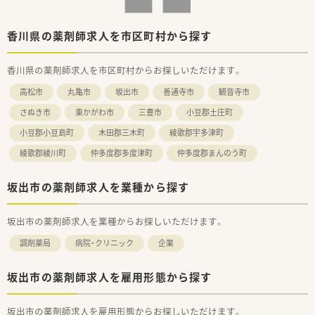
難しい方
■調剤経験が浅く、現場できちんと指導を受けたい方
香川県の薬剤師求人を市区町村から探す
香川県の薬剤師求人を市区町村からお探しいただけます。
高松市
丸亀市
坂出市
善通寺市
観音寺市
さぬき市
東かがわ市
三豊市
小豆郡土庄町
小豆郡小豆島町
木田郡三木町
綾歌郡宇多津町
綾歌郡綾川町
仲多度郡多度津町
仲多度郡まんのう町
坂出市の薬剤師求人を業種から探す
坂出市の薬剤師求人を業種からお探しいただけます。
調剤薬局
病院・クリニック
企業
坂出市の薬剤師求人を雇用形態から探す
坂出市の薬剤師求人を雇用形態からお探しいただけます。