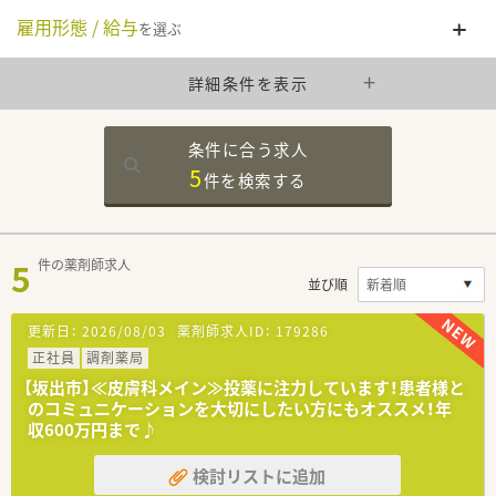
雇用形態 / 給与
を選ぶ
詳細条件を表示
条件に合う求人
5
件を
検索する
5
件の薬剤師求人
並び順
更新日：
2026/08/03
薬剤師求人ID：
179286
正社員
調剤薬局
【坂出市】≪皮膚科メイン≫投薬に注力しています！患者様と
のコミュニケーションを大切にしたい方にもオススメ！年
収600万円まで♪
検討リストに追加