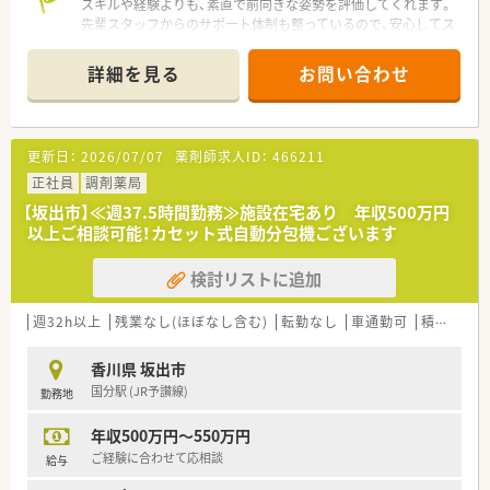
スキルや経験よりも、素直で前向きな姿勢を評価してくれます。
先輩スタッフからのサポート体制も整っているので、安心してス
タートできます。
＊------------------------------------------＊
詳細を見る
お問い合わせ
【店舗情報と応需状況について】
■坂出駅から徒歩13分の立地にあり、通勤にはマイカーの利用
も可能で通いやすい環境が整っています。
更新日：
2026/07/07
薬剤師求人ID：
466211
■内科や消化器科などを中心に、1日に50枚から70枚程度の処方
箋を応需している地域密着型の店舗です。
正社員
調剤薬局
■薬剤師は常時2名体制を確保しており、事務スタッフも2名在
【坂出市】≪週37.5時間勤務≫施設在宅あり 年収500万円
籍しているため業務に集中できる環境です。
以上ご相談可能！カセット式自動分包機ございます
【法人特徴について】
検討リストに追加
■坂出市を中心に複数店舗を展開しており、地域に根差した医療
の提供を心掛けている安定した法人です。
■社長自らも現場に出ており、社員の声を直接聞き入れる風通し
週32h以上
残業なし(ほぼなし含む)
転勤なし
車通勤可
積雪なし
の良さとアットホームな雰囲気が魅力です。
■社員に向けた無記名アンケートを実施し、職場環境の改善に真
香川県 坂出市
摯に向き合う姿勢を大切にしています。
国分駅 (JR予讃線)
勤務地
【想定されるモデル年収】
年収500万円～550万円
■新卒や未経験からのスタートでも、初年度から年収450万円を
確保できる安定した給与水準となっています。
ご経験に合わせて応相談
給与
■これまでのご経験やスキルをしっかりと評価し、経験者の方で