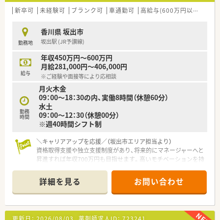
新卒可
未経験可
ブランク可
車通勤可
高給与(600万円以上)
認
香川県 坂出市
坂出駅 (JR予讃線)
勤務地
年収450万円～600万円
月給281,000円～406,000円
給与
※ご経験や面接等により応相談
月火木金
09：00～18：30の内、実働8時間（休憩60分）
水土
勤務
09：00～12：30（休憩00分）
時間
※週40時間シフト制
＼キャリアアップを応援／（坂出市エリア担当より）
資格取得支援や独立支援制度があり、将来的にマネージャーへと
昇進すれば年収700万円も目指せます。高いモチベーションを持
って挑戦できる職場です。
＊------------------------------------------＊
詳細を見る
お問い合わせ
【店舗情報と応需状況について】
■最寄り駅である坂出駅から車で5分の好立地となっており、皮
膚科の処方箋をメインに応需している調剤薬局です。
更新日：
2026/08/03
薬剤師求人ID：
723241