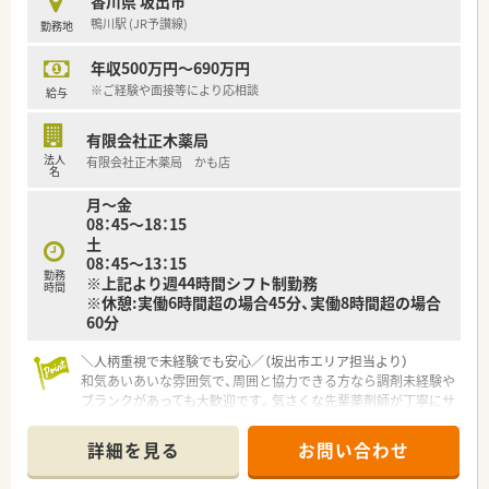
香川県 坂出市
■正社員としての募集で想定年収は500万円から550万円となっ
鴨川駅 (JR予讃線)
勤務地
ており、ご本人の経験やスキルを考慮して柔軟に相談に応じま
す。
年収500万円～690万円
■昇給は年1回、賞与は前年度実績で計3ヶ月分の支給があるな
ど、日々の頑張りがしっかりと給与に反映される仕組みがありま
※ご経験や面接等により応相談
給与
す。
■奨学金返済手当などの各種手当も充実しており、若手からベテ
有限会社正木薬局
ランまで将来を見据えて安心して長く働ける福利厚生が魅力で
法人
有限会社正木薬局 かも店
す。
名
月～金
【勤務実態について】
08：45～18：15
■開局時間は平日18時までとなっており、残業はほとんど発生
土
しない環境のため、終業後のプライベートも大切にできます。
08：45～13：15
■1日の実働時間は7.5時間のシフト制を採用しており、週あたり
勤務
※上記より週44時間シフト制勤務
の勤務時間は37.5時間と一般的な職場より短めです。
時間
※休憩:実働6時間超の場合45分、実働8時間超の場合
■お休みは日曜と祝日に加えたシフト制となっており、産休や育
60分
休の取得実績もあるためライフステージの変化にも柔軟に対応
します。
＼人柄重視で未経験でも安心／（坂出市エリア担当より）
和気あいあいな雰囲気で、周囲と協力できる方なら調剤未経験や
ブランクがあっても大歓迎です。気さくな先輩薬剤師が丁寧にサ
ポートしてくれますよ。
＊------------------------------------------＊
詳細を見る
お問い合わせ
【店舗情報と応需状況について】