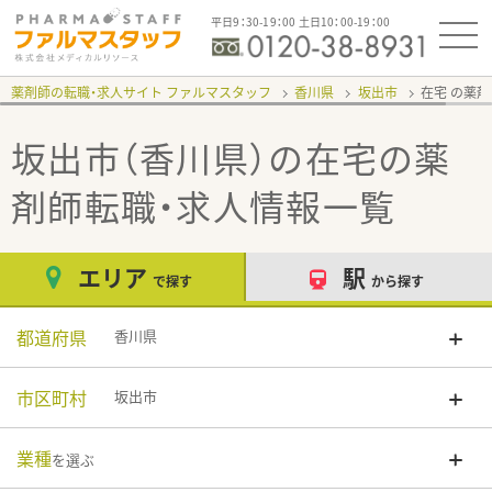
平日9：30-19：00 土日10：00-19：00
薬剤師の転職・求人サイト ファルマスタッフ
香川県
坂出市
在宅
坂出市（香川県）の在宅
の薬
剤師転職・求人情報一覧
エリア
駅
で探す
から探す
都道府県
香川県
市区町村
坂出市
業種
を選ぶ