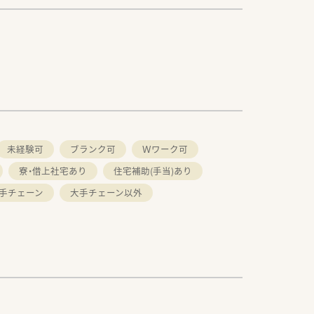
未経験可
ブランク可
Ｗワーク可
寮・借上社宅あり
住宅補助(手当)あり
手チェーン
大手チェーン以外