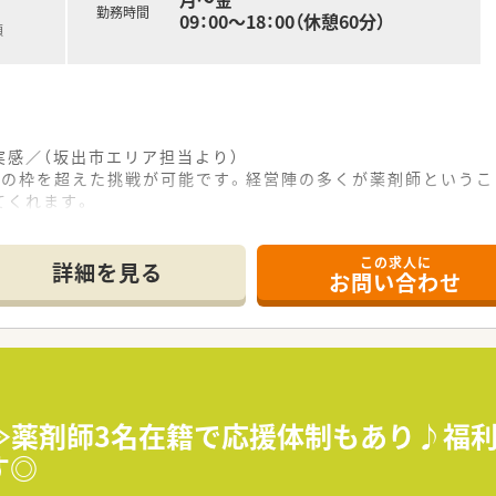
勤務時間
09：00～18：00（休憩60分）
額
感／（坂出市エリア担当より）
師の枠を超えた挑戦が可能です。経営陣の多くが薬剤師というこ
てくれます。
この求人に
立地に位置しており、水色の大きな看板が目印となっている非常
詳細を見る
お問い合わせ
る科目の処方箋を応需しており、1日平均50枚ほどの処方箋を
差し込む開放的な造りとなっており、患者様がゆったりと過ごせ
て】
の増員募集となっており、地域医療に貢献したいという意欲的な
しているため、経営的な視点を持って数字の管理や効率化に興味
ンを大切にし、お悩みに寄り添った丁寧な服薬指導や商品提案
≫薬剤師3名在籍で応援体制もあり♪福
す◎
ルを誕生させた先駆的な企業であり、全店直営による一貫した質