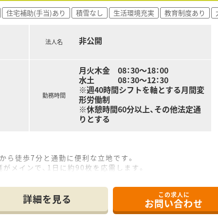
を達成しており、自己資本率60パーセントを誇る無借金経営で
住宅補助(手当)あり
積雪なし
生活環境充実
教育制度あり
として自社化粧品やサプリメントの開発も行っており、未病や予
非公開
法人名
年収600万円まで相談が可能で、正社員として安定した環境で
ら5.8パーセントと業界内でも高い水準を実現しており、頑張り
イフスタイルに合わせた働き方の選択が可能で、多様なニーズに
月火木金 08：30～18：00
水土 08：30～12：30
※週40時間シフトを軸とする月間変
勤務時間
形労働制
※休憩時間60分以上、その他法定通
りとする
」から徒歩7分と通勤に便利な立地です。
がメインで、1日に約90枚を応需します。
3名在籍しており、安心して働ける体制です。
この求人に
詳細を見る
お問い合わせ
と少なく、1分単位で手当が支給されます。
に6ヶ月後には7日間が付与される制度です。