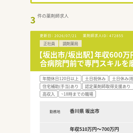
件の薬剤師求人
3
更新日：
2026/07/21
薬剤師求人ID：
472855
正社員
調剤薬局
【坂出市/坂出駅】年収600
合病院門前で専門スキルを
年間休日120日以上
土日祝休み
土日休み(
住宅補助(手当)あり
認定薬剤師取得支援あり
高収入
~18時までの職場
香川県 坂出市
勤務地
年収510万円～700万円