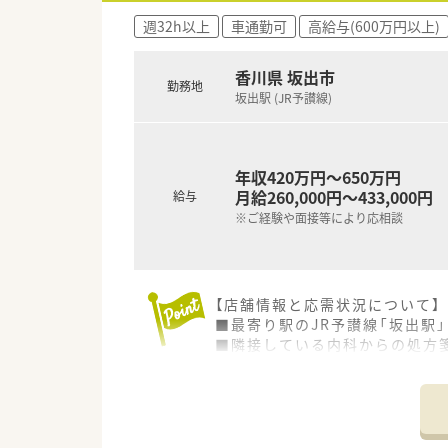
■創業以来45期連続で増収増益
週32h以上
車通勤可
高給与(600万円以上)
■ヘルシー＆ビューティー事業
【求人情報について】
香川県 坂出市
勤務地
■ご経験や前職の給与を考慮し
坂出駅 (JR予讃線)
■昇給率は年4.4パーセントか
■全国転勤の可否など個人のラ
年収420万円～650万円
月給260,000円～433,000円
給与
※ご経験や面接等により応相談
【店舗情報と応需状況について】
■最寄り駅のJR予讃線「坂出駅
■隣接している内科からの処方箋
■薬剤師は正社員3名、事務員も
【勤務実態について】
■月の平均残業時間は7時間程度
■有給休暇は入社時に3日、さら