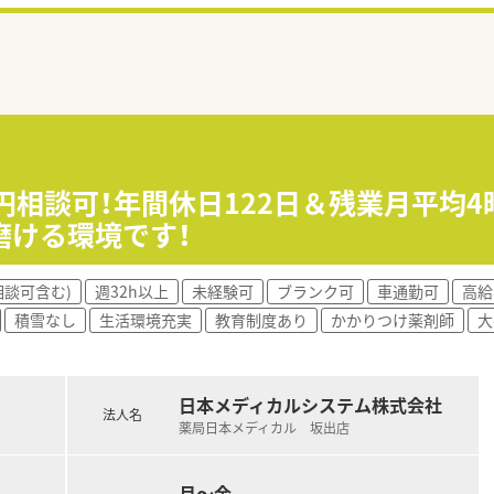
万円相談可！年間休日122日＆残業月平均
磨ける環境です！
相談可含む)
週32h以上
未経験可
ブランク可
車通勤可
高給
積雪なし
生活環境充実
教育制度あり
かかりつけ薬剤師
大
日本メディカルシステム株式会社
法人名
薬局日本メディカル 坂出店
月～金