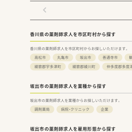
■年間休日121日ございますの
しっかりと確保できる体制が整
＜業務内容＞
■服薬指導や調剤業務はもちろ
混注業務、院内委員会参加、DI
香川県の薬剤師求人を市区町村から探す
薬物血中濃度モニタリング、が
病院薬剤師ならではの幅広い業
香川県の薬剤師求人を市区町村からお探しいただけます。
■入院する中で必要な薬を安全
他の医療スタッフにも情報提
高松市
丸亀市
坂出市
善通寺市
■総医療従事者637名、薬剤師常
綾歌郡宇多津町
綾歌郡綾川町
仲多度郡多度
■土・日・祝日の夜間勤務もロー
＜こんな方にもオススメ＞
坂出市の薬剤師求人を業種から探す
■多くの事を学べる環境でスキ
■チーム医療に携わりたい方
■急性期病院で勤務したい方
坂出市の薬剤師求人を業種からお探しいただけます。
等々…
調剤薬局
病院・クリニック
企業
少しでも気になった方はお問い
坂出市の薬剤師求人を雇用形態から探す