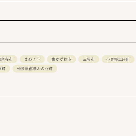
で、プライベートの時間も
っています。
んの事、
業務等、
ん薬物療法におけるレジメン管理等、
務を対応して頂きます。
に服用していただくために、
供しています。
観音寺市
さぬき市
東かがわ市
三豊市
小豆郡土庄町
時11名体制です。
津町
仲多度郡まんのう町
テーションでございます。
ルアップしたい方
合わせくださいませ