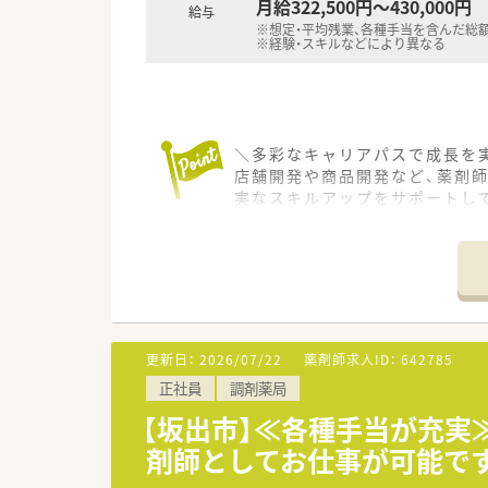
月給322,500円～430,000円
給与
※想定・平均残業、各種手当を含んだ総
※経験・スキルなどにより異なる
＼多彩なキャリアパスで成長を実
店舗開発や商品開発など、薬剤
実なスキルアップをサポートし
【店舗情報と応需状況について】
■坂出駅から徒歩約13分の好
■門前の総合病院から多岐にわた
■店内はガラス張りで陽の光が
【募集背景と求める人物像につい
更新日：
2026/07/22
薬剤師求人ID：
642785
■さらなるサービス向上のため
正社員
調剤薬局
■店舗ごとに独立採算制を導入
■患者様とのコミュニケーショ
【坂出市】≪各種手当が充実
剤師としてお仕事が可能で
【法人特徴について】
■1990年に日本初の医療モー