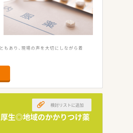
ともあり、現場の声を大切にしながら着
に視認性の高い明るい店舗です。
3名の薬剤師で対応しています。
る清潔感のある待合室が特徴です。
薬剤師の方を幅広く求めています。
検討リストに追加
がある方を積極的に採用しています。
ができる方を心よりお待ちしています。
利厚生◎地域のかかりつけ薬
の高い医療サービスを提供しています。