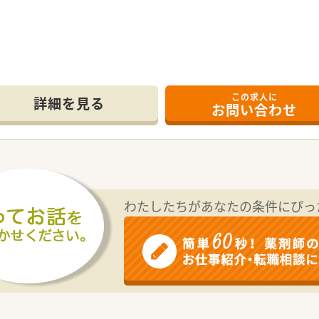
務
の方
この求人に
詳細を見る
お問い合わせ
7.5時間
及び夜間勤務）
わたしたちがあなたの条件にぴっ
ございます。
得・DPC導入済みです。
救急告示病院での募集です。
ム完備。
れも行っています。
小さなお子さんがいる方でも