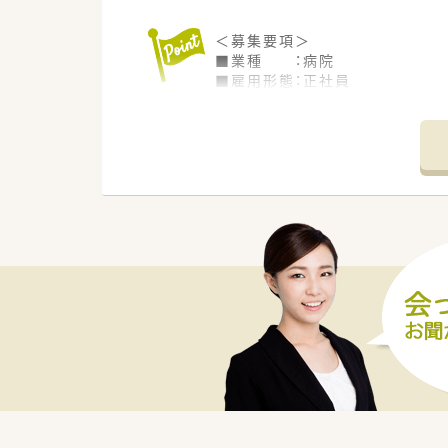
＜募集要項＞
■業種 ：病院
■雇用形態：正社員
■業務内容：調剤・監査・病棟業
■資格 ：薬剤師免許をお持ち
■給与 ：450万円～550万円
■勤務時間：
月～金 8:30～17:00
※休憩60分、週実働勤務時間 3
（週休2日制）
※交代制勤務あり（土・日・祝日
■休日 ：土・日・祝
＜こんな病院です＞
■JR坂出駅より徒歩約10分に
■機能評価機構認定病院、ISO取
■院内託児所完備。総合科目の
■電子薬歴・分包機・監査システ
■薬学生の長期実務実習受け入
■託児施設もございますので、
安心して働ける環境です。