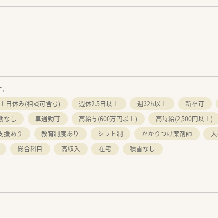
す。
土日休み(相談可含む)
週休2.5日以上
週32h以上
新卒可
勤なし
車通勤可
高給与(600万円以上)
高時給(2,500円以上)
支援あり
教育制度あり
シフト制
かかりつけ薬剤師
大
総合科目
高収入
在宅
積雪なし