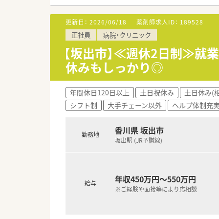
■育児短時間勤務は小学校3年生
更新日：
2026/06/18
薬剤師求人ID：
189528
【職場環境と雰囲気】
正社員
病院・クリニック
■ドクターとの関係性も良好で
■各店舗に医療安全の専門家を
【坂出市】≪週休2日制≫就業
■電子薬歴や自動分包機など、
休みもしっかり◎
【こんな取り組みをしています】
■業界初のMI研修を導入し、患
年間休日120日以上
土日祝休み
土日休み(
■個々のレベルに合わせたオー
シフト制
大手チェーン以外
ヘルプ体制充
■全店舗に医療安全の専門家を配
香川県 坂出市
勤務地
坂出駅 (JR予讃線)
年収450万円～550万円
給与
※ご経験や面接等により応相談