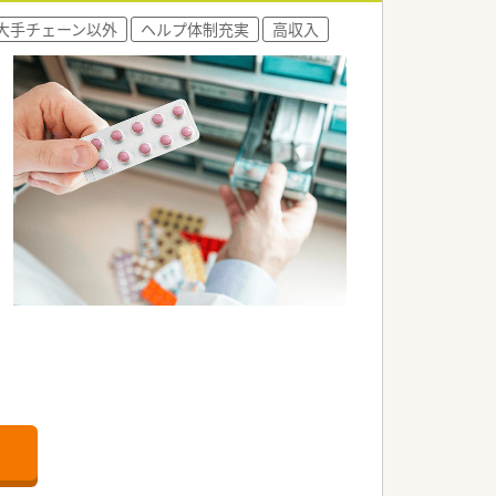
抜群の安定性を維持しています。
大手チェーン以外
ヘルプ体制充実
高収入
防の観点からも貢献しています。
長く働きたい方に適した条件です。
が給与に直結する仕組みです。
応える福利厚生が整っています。