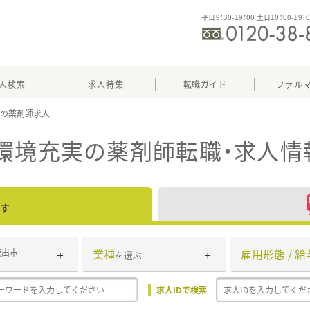
平日9：30-19：00 土日10：00-19：
人検索
求人特集
転職ガイド
ファル
実
環境充実
の薬剤師転職・求人情
す
業種
雇用形態 / 給
坂出市
を選ぶ
求人IDで検索