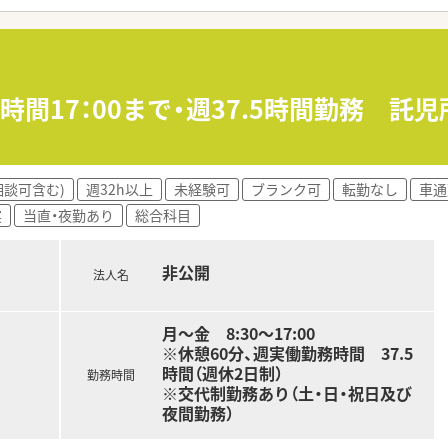
まで利用可能で、育休取得率は100%です。
、情報共有など連携が取りやすい環境です。
配置し、安全な業務環境を追求しています。
時間17：00まで・週37.5時間勤務 託
最新の設備を導入し業務効率化を図っています。
者様の心に寄り添う対話力を強化できます。
相談可含む)
週32h以上
未経験可
ブランク可
転勤なし
車通
ダーメイド研修で、未経験の方でも安心です。
実
当直・夜勤あり
総合科目
置し、「絶対安全」な環境を追求しています。
非公開
法人名
月～金 8:30～17:00
※休憩60分、週実働勤務時間 37.5
時間（週休2日制）
勤務時間
※交代制勤務あり（土・日・祝日及び
夜間勤務）