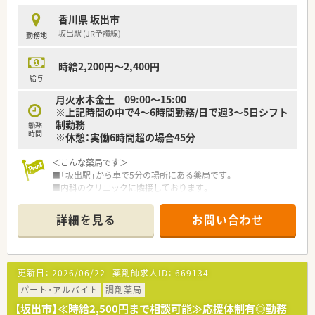
ら、正確かつスピーディーな調剤業務を日々実践してください。
香川県 坂出市
■LINE WORKSを導入した社内コミュニケーションを行い、店
坂出駅 (JR予讃線)
勤務地
舗スタッフや他店舗のメンバーと円滑に連携を図ります。
【こんな方が活躍中】
時給2,200円～2,400円
■若手からベテランまで幅広い世代の薬剤師が在籍しており、互
給与
いの経験を尊重し合いながらチーム医療を実践しています。
月火水木金土 09:00～15:00
■仕事に対して誠実で、マニュアルに縛られず患者様の状況に合
※上記時間の中で4～6時間勤務/日で週3～5日シフト
わせた親身な対応ができる方が現場の核として活躍中です。
制勤務
■ワークライフバランスを重視しながらも、専門性を高めるため
勤務
時間
※休憩：実働6時間超の場合45分
に自主的に学習を続ける勉強熱心な薬剤師が多数在籍します。
＜こんな薬局です＞
■「坂出駅」から車で5分の場所にある薬局です。
■内科のクリニックに隣接しております。
■地域に親しまれる薬局を目指しています。
詳細を見る
お問い合わせ
＜業務内容＞
■内科メインとなります。
■薬剤師は常時1～2名体制です。
■処方箋は30～40枚/日程度です。
更新日：
2026/06/22
薬剤師求人ID：
669134
＜法人特徴＞
パート・アルバイト
調剤薬局
■香川県内に調剤薬局を3店舗運営している会社です。
【坂出市】≪時給2,500円まで相談可能≫応援体制有◎勤務
■「地域に永く愛される薬局」を目指して地域密着型の運営を行