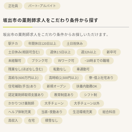
正社員
パート・アルバイト
坂出市の薬剤師求人をこだわり条件から探す
坂出市の薬剤師求人をこだわり条件からお探しいただけます。
駅チカ
年間休日120日以上
土日祝休み
土日休み(相談可含む)
週休2.5日以上
週32h以上
新卒可
未経験可
ブランク可
Ｗワーク可
~18時までの職場
残業なし(ほぼなし含む)
転勤なし
車通勤可
高給与(600万円以上)
高時給(2,500円以上)
寮・借上社宅あり
住宅補助(手当)あり
新規オープン
扶養内勤務OK
認定薬剤師取得支援あり
教育制度あり
シフト制
かかりつけ薬剤師
大手チェーン
大手チェーン以外
ヘルプ体制充実
当直・夜勤あり
生活環境充実
総合科目
高収入
在宅
積雪なし