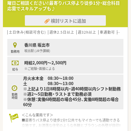
曜日ご相談ください！最寄りバス停より徒歩1分・総合科目
っております。
応需でスキルアップも♪
＜こんな方にもオススメ＞
検討リストに追加
■プライベートの時間を大切にしたい方
■地域密着型の薬局で、将来的に長く勤務したい方
等々…
土日休み(相談可含む)
週休2.5日以上
週32h以上
車通勤可
高時給(
少しでも気になった方はお問い合わせくださいませ
香川県 坂出市
坂出駅 (JR予讃線)
勤務地
時給2,000円～2,500円
※ご経験・面接による
給与
月火水木金 08:30～18:00
土 08:30～13:00
※上記より1日8時間以内・週40時間以内シフト制勤務
※週2～5日勤務・ラストまで勤務必須
勤務
時間
※休憩：実働6時間超の場合45分、実働8時間超の場合
60分
＜こんな薬局です＞
■最寄りバス停より徒歩1分！公共でもマイカーでも通勤できる
立地です。お洒落な住宅のような外観とブラウンの外壁が目印！
■グループ法人を含め香川県内に複数店舗展開している薬局で