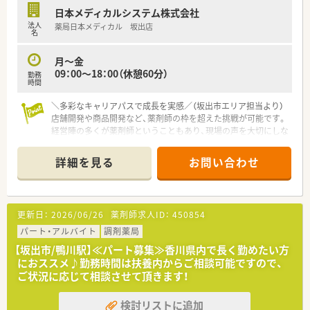
20～25枚程度になるように配置されてます。
日本メディカルシステム株式会社
余裕をもった人員配置で患者さまの対応にしっかりと時間を
法人
薬局日本メディカル 坂出店
使うことができます。
名
＜こんな方にオススメ＞
月～金
■調剤業務をメインとし服薬指導とともにOTC商材の提案もし
09：00～18：00（休憩60分）
勤務
たい方
時間
■生活に密着したアドバイスができる薬剤師になりたい方
＼多彩なキャリアパスで成長を実感／（坂出市エリア担当より）
■調剤業務とOTC業務の両方に興味があり、薬剤師としての幅を
店舗開発や商品開発など、薬剤師の枠を超えた挑戦が可能です。
広げたい方
経営陣の多くが薬剤師ということもあり、現場の声を大切にしな
■店舗の皆で目標に向かってがんばりたい方
がら着実なスキルアップをサポートしてくれます。
詳細を見る
お問い合わせ
【店舗情報と応需状況について】
■坂出駅から徒歩約13分の好立地に位置しており、水色の大き
な看板が目印となっている非常に視認性の高い明るい店舗で
す。
更新日：
2026/06/26
薬剤師求人ID：
450854
■門前の総合病院から多岐にわたる科目の処方箋を応需してお
り、1日平均50枚ほどの処方箋を3名の薬剤師で対応していま
パート・アルバイト
調剤薬局
す。
【坂出市/鴨川駅】≪パート募集≫香川県内で長く勤めたい方
■店内はガラス張りで陽の光が差し込む開放的な造りとなって
におススメ♪勤務時間は扶養内からご相談可能ですので、
おり、患者様がゆったりと過ごせる清潔感のある待合室が特徴で
ご状況に応じて相談させて頂きます！
す。
検討リストに追加
【募集背景と求める人物像について】