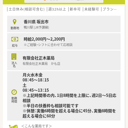
■さらなるサービス向上のための増員募集となっており、地域医
療に貢献したいという意欲的な薬剤師の方を幅広く求めていま
土日休み(相談可含む)
週32h以上
新卒可
未経験可
ブランク可
残
す。
■店舗ごとに独立採算制を導入しているため、経営的な視点を持
香川県 坂出市
って数字の管理や効率化に興味がある方を積極的に採用してい
鴨川駅 (JR予讃線)
勤務地
ます。
■患者様とのコミュニケーションを大切にし、お悩みに寄り添っ
時給2,000円～2,200円
た丁寧な服薬指導や商品提案ができる方を心よりお待ちしてい
ます。
※ご経験・シフトに合わせて応相談
給与
【法人特徴について】
有限会社正木薬局
■1990年に日本初の医療モールを誕生させた先駆的な企業であ
法人
有限会社正木薬局 かも店
り、全店直営による一貫した質の高い医療サービスを提供してい
名
ます。
月火水木金
■創業以来45期連続で増収増益を達成しており、自己資本率60
08：45～18：15
パーセントを誇る無借金経営で抜群の安定性を維持していま
土
す。
08：45～13：15
■ヘルシー＆ビューティー事業として自社化粧品やサプリメン
※上記時間帯の内、1日8時間を上限に、週2日～5日応
トの開発も行っており、未病や予防の観点からも貢献していま
勤務
相談
す。
時間
※半日の扶養枠も相談可能です
※休憩：実働6時間を超える場合に45分、実働8時間を
【求人情報について】
超える場合に60分
■ご経験や前職の給与を考慮し年収600万円まで相談が可能で、
正社員として安定した環境で長く働きたい方に適した条件で
＜こんな薬局です＞
す。