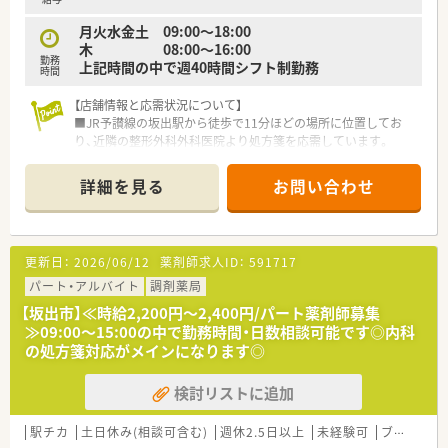
開されています。
月火水金土 09:00～18:00
■奨学金返済のための手当支給制度あります。（5年間）
木 08:00～16:00
■スポーツファーマシスト等各種資格取得にも積極的な法人で
勤務
上記時間の中で週40時間シフト制勤務
す。
時間
＜こんな方にもオススメ＞
【店舗情報と応需状況について】
■家庭とのバランスを大切にして働きたい方
■JR予讃線の坂出駅から徒歩で11分ほどの場所に位置してお
■経験が浅くても現場で教えて頂ける環境にて、前向きに知識習
り、近隣の整形外科外科医院より処方箋を応需しています。
得に励みたい方
■整形外科応需および皮膚科メインの処方箋が中心であり、1日
等々…
平均50枚ほどの処方箋を薬剤師2名体制で受けています。
詳細を見る
お問い合わせ
■地域の病院とも連携しながら、お薬の飲み合わせや服用のしや
少しでも気になった方はお問い合わせくださいませ。
すさについて、患者様一人ひとりの悩みに寄り添っています。
【求人情報について】
更新日：
2026/06/12
薬剤師求人ID：
591717
■正社員として年収450万円から700万円の間での提示を予定し
ており、一般薬剤師でも高年収を狙うことが可能です。
パート・アルバイト
調剤薬局
■薬剤師手当50,000円の支給や通勤手当など諸手当が充実して
【坂出市】≪時給2,200円～2,400円/パート薬剤師募集
おり、年俸制のため毎月の給与が安定しているのが特徴です。
≫09:00～15:00の中で勤務時間・日数相談可能です◎内科
■50代までの方も幅広く相談を受け付けており、年齢に関わら
の処方箋対応がメインになります◎
ずこれまでの経験を正当に評価して給与に反映させています。
検討リストに追加
【想定される業務内容】
■整形外科や皮膚科をメインとした調剤、監査、服薬指導を通じ
て、地域住民の皆様の健康を支える役割を担っていただきます。
駅チカ
土日休み(相談可含む)
週休2.5日以上
未経験可
ブランク可
■最新のタカゾノ製分包機や一包化監査システムを活用しなが