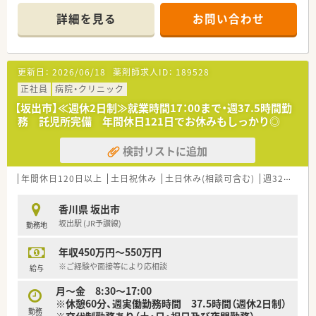
すので、急なお休みや応援にも対応していただきやすい環境で
詳細を見る
お問い合わせ
す。
■総合病院より応需しており、スキルアップができる環境です。
■ご経験・シフトにより時給2,500円まで相談可能！週2～5日に
て勤務曜日ご相談ください。ラストまで勤務必須となります。
更新日：
2026/06/18
薬剤師求人ID：
189528
＜業務内容＞
正社員
病院・クリニック
■外来対応の他、在宅にも取り組んでいます。一包化の業務もご
【坂出市】≪週休2日制≫就業時間17：00まで・週37.5時間勤
ざいます。
務 託児所完備 年間休日121日でお休みもしっかり◎
■病院門前のため総合科目の処方箋を対応します。
■処方箋枚数70～80枚/日。薬剤師は常時2～3名体制
検討リストに追加
＜研修制度＞
■現場の先輩薬剤師より指導を受けて頂きます。
年間休日120日以上
土日祝休み
土日休み(相談可含む)
週32h以上
＜法人特徴＞
香川県 坂出市
■愛媛県に5店舗、香川県に8店舗（グループ法人含む）展開して
坂出駅 (JR予讃線)
勤務地
いる調剤薬局です。
■社長も現場で活躍されていますので、現場に対する理解もござ
年収450万円～550万円
います。
■二名の薬剤師経営者による運営のため、現場感覚を大切にし、
※ご経験や面接等により応相談
給与
仕事とプライベートのバランスの取れた職場になるように心
月～金 8:30～17:00
掛けています。
※休憩60分、週実働勤務時間 37.5時間（週休2日制）
■社員の平均年齢が若い為、風通しが良く個々の意見が尊重され
勤務