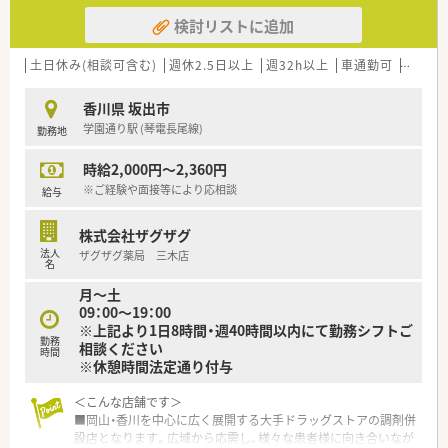
検討リストに追加
土日休み(相談可含む)
週休2.5日以上
週32h以上
車通勤可
積雪な
香川県 坂出市
学園通り駅 (琴電長尾線)
勤務地
時給2,000円～2,360円
※ご経験や面接等により応相談
給与
株式会社ザグザグ
法人
ザグザグ薬局 三木店
名
月～土
09：00～19：00
※上記より1日8時間・週40時間以内にて勤務シフトご
勤務
相談ください
時間
※休憩時間法定通り付与
＜こんな店舗です＞
■岡山・香川を中心に広く展開する大手ドラッグストアの調剤併
設店となります。広域から応需し、様々な患者様に向き合いなが