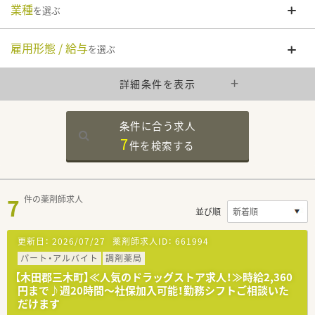
業種
を選ぶ
雇用形態 / 給与
を選ぶ
詳細条件を表示
条件に合う求人
7
件を
検索する
7
件の薬剤師求人
並び順
更新日：
2026/07/27
薬剤師求人ID：
661994
パート・アルバイト
調剤薬局
【木田郡三木町】≪人気のドラッグストア求人！≫時給2,360
円まで♪週20時間～社保加入可能！勤務シフトご相談いた
だけます