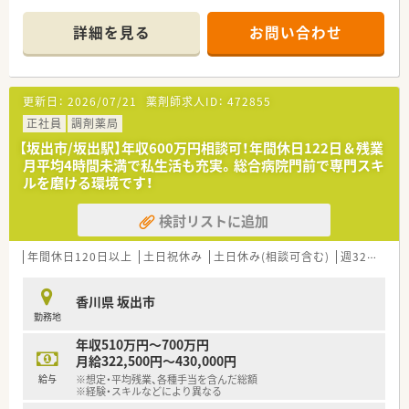
らお仕事をすることができます。
■大手チェーンならではの福利厚生、調剤設備、教育制度が整い
詳細を見る
お問い合わせ
お仕事しやすい環境です。
■広域からの処方箋に対応している店舗です。枚数は比較的落
ち着いており、ゆったりとお仕事することが可能です。
更新日：
2026/07/21
薬剤師求人ID：
472855
〈会社の特徴〉
■中四国に200店舗以上展開する大手ドラッグストアです。さら
正社員
調剤薬局
に増加中で成長性がある企業です。
【坂出市/坂出駅】年収600万円相談可！年間休日122日＆残業
■近年、関西方面にも店舗展開をしています。
月平均4時間未満で私生活も充実。総合病院門前で専門スキ
■ドラッグストア併設調剤薬局を40店舗以上展開。
ルを磨ける環境です！
■店舗拡大に伴いキャリアアップできるポジションが多数あり！
頑張り次第で高給与も可能！
検討リストに追加
■日用品から医薬品・化粧品まで、従業員割引制度など支出を減
らせる嬉しいメリットもたくさんあります！
■「暮らしに役立つことなら何でも取り組もう」をモットーに、
年間休日120日以上
土日祝休み
土日休み(相談可含む)
週32h以上
認知症カフェなどの地域貢献活動を行っています。
■設備機器を全店舗統一しており、分包機・軟膏ねり機・PTP除包
香川県 坂出市
機の他にバーコード照合監査システムを全店に導入していま
勤務地
す。
■月3日まで希望休を出すことが出来るため、プライベートの予
年収510万円～700万円
定が立てやすい環境が整っています。
月給322,500円～430,000円
■研修講師や在宅の推進、リクルーターなど、興味があれば調剤
給与
※想定・平均残業、各種手当を含んだ総額
以外の取組に参加することができます。
※経験・スキルなどにより異なる
■薬剤師の人員配置については、1人当たりの処方箋枚数が1日