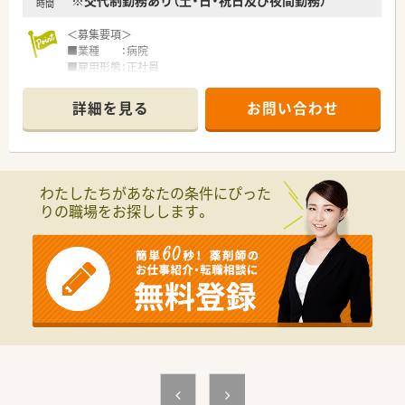
※交代制勤務あり（土・日・祝日及び夜間勤務）
やすいです。
時間
■近隣に店舗が集中している為、交流や応援勤務等のしやすい環
境です。
＜募集要項＞
■業種 ：病院
＜こんな方にもオススメ＞
■雇用形態：正社員
■18時まで勤務可能な方
■業務内容：調剤・監査・病棟業務
■土日休みなど勤務曜日を相談したい方
■資格 ：薬剤師免許をお持ちの方
詳細を見る
お問い合わせ
■総合科目応需の先に興味のある方
■給与 ：450万円～550万円
■勤務時間：
少しでも気になった方はお問い合わせくださいませ
月～金 8:30～17:00
※休憩60分、週実働勤務時間 37.5時間
（週休2日制）
わたしたちがあなたの条件にぴった
※交代制勤務あり（土・日・祝日及び夜間勤務）
りの職場をお探しします。
■休日 ：土・日・祝
＜こんな病院です＞
■JR坂出駅より徒歩約10分にございます。
■機能評価機構認定病院、ISO取得・DPC導入済みです。
■院内託児所完備。総合科目の救急告示病院での募集です。
■電子薬歴・分包機・監査システム完備。
■薬学生の長期実務実習受け入れも行っています。
■託児施設もございますので、小さなお子さんがいる方でも
安心して働ける環境です。
■年間休日121日ございますので、プライベートの時間も
しっかりと確保できる体制が整っています。