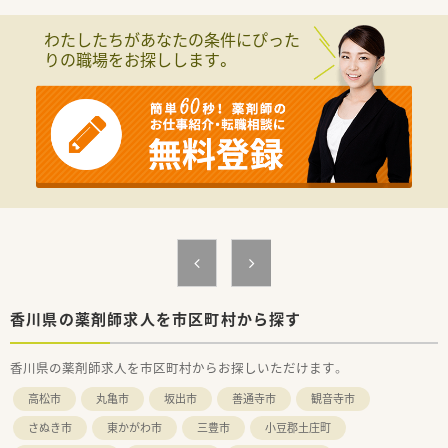
■処方箋は30～40枚/日程度です。
わたしたちがあなたの条件にぴった
＜法人特徴＞
りの職場をお探しします。
■香川県内に調剤薬局を3店舗運営している会社です。
■「地域に永く愛される薬局」を目指して地域密着型の運営を行
っております。
＜こんな方にもオススメ＞
■プライベートの時間を大切にしたい方
■地域密着型の薬局で、将来的に長く勤務したい方
等々…
少しでも気になった方はお問い合わせくださいませ
香川県の薬剤師求人を市区町村から探す
香川県の薬剤師求人を市区町村からお探しいただけます。
高松市
丸亀市
坂出市
善通寺市
観音寺市
さぬき市
東かがわ市
三豊市
小豆郡土庄町