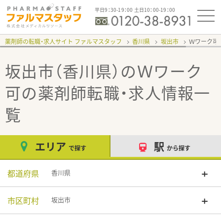
平日9：30-19：00 土日10：00-19：00
薬剤師の転職・求人サイト ファルマスタッフ
香川県
坂出市
Ｗワーク可
坂出市（香川県）のＷワーク
可
の薬剤師転職・求人情報一
覧
エリア
駅
で探す
から探す
都道府県
香川県
市区町村
坂出市