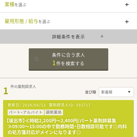
業種
を選ぶ
雇用形態 / 給与
を選ぶ
詳細条件を表示
条件に合う求人
1
件を
検索する
1
件の薬剤師求人
並び順
更新日：
2026/06/12
薬剤師求人ID：
591717
パート・アルバイト
調剤薬局
【坂出市】≪時給2,200円～2,400円/パート薬剤師募集
≫09:00～15:00の中で勤務時間・日数相談可能です◎内科
の処方箋対応がメインになります◎