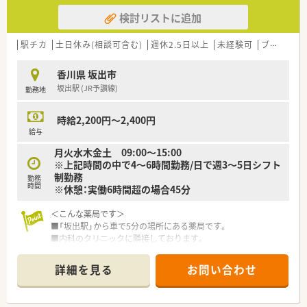
検討リストに追加
駅チカ
土日休み(相談可含む)
週休2.5日以上
未経験可
ブランク可
香川県 坂出市
坂出駅 (JR予讃線)
勤務地
時給2,200円～2,400円
給与
月火水木金土 09:00～15:00
※上記時間の中で4～6時間勤務/日で週3～5日シフト
制勤務
勤務
時間
※休憩：実働6時間超の場合45分
＜こんな薬局です＞
■「坂出駅」から車で5分の場所にある薬局です。
■内科のクリニックに隣接しております。
■地域に親しまれる薬局を目指しています。
詳細を見る
お問い合わせ
＜業務内容＞
■内科メインとなります。
■薬剤師は常時1～2名体制です。