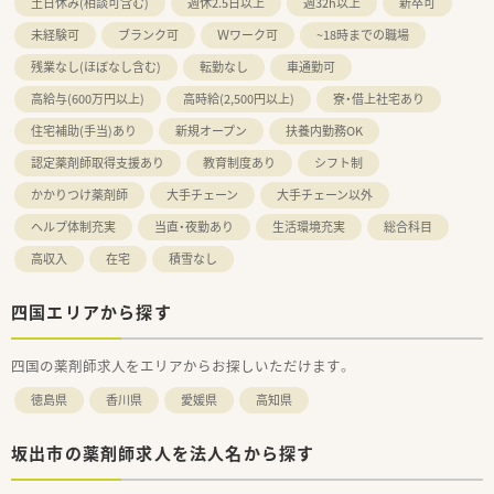
土日休み(相談可含む)
週休2.5日以上
週32h以上
新卒可
未経験可
ブランク可
Ｗワーク可
~18時までの職場
残業なし(ほぼなし含む)
転勤なし
車通勤可
高給与(600万円以上)
高時給(2,500円以上)
寮・借上社宅あり
住宅補助(手当)あり
新規オープン
扶養内勤務OK
認定薬剤師取得支援あり
教育制度あり
シフト制
かかりつけ薬剤師
大手チェーン
大手チェーン以外
ヘルプ体制充実
当直・夜勤あり
生活環境充実
総合科目
高収入
在宅
積雪なし
四国エリアから探す
四国の薬剤師求人をエリアからお探しいただけます。
徳島県
香川県
愛媛県
高知県
坂出市の薬剤師求人を法人名から探す