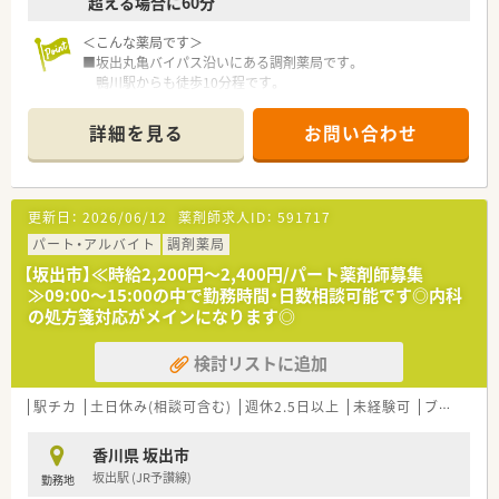
超える場合に60分
＜こんな薬局です＞
■坂出丸亀バイパス沿いにある調剤薬局です。
鴨川駅からも徒歩10分程です。
■薬局の入り口や店内は木目調となっており、暖かい雰囲気のあ
る店舗です。
詳細を見る
お問い合わせ
■2022年の9月頃に移転したばかりなので、とても綺麗な店舗で
す。
■作業がしやすい様に、調剤室は整理整頓されている綺麗な薬局
です。
更新日：
2026/06/12
薬剤師求人ID：
591717
■勤務時間や曜日については、まずはご相談ください。
扶養内～相談が可能です。
パート・アルバイト
調剤薬局
■健康サポート薬局取得している店舗です。
【坂出市】≪時給2,200円～2,400円/パート薬剤師募集
≫09:00～15:00の中で勤務時間・日数相談可能です◎内科
＜設備も充実＞
の処方箋対応がメインになります◎
■電子薬歴も導入済みです。
Vマス分包機を利用しています。
検討リストに追加
＜業務内容＞
■近隣にある脳神経外科からの外来対応をメインに対応して頂
駅チカ
土日休み(相談可含む)
週休2.5日以上
未経験可
ブランク可
きます。
■患者様がお薬を飲みやすくするために、一包化も行っていま
香川県 坂出市
す。
坂出駅 (JR予讃線)
勤務地