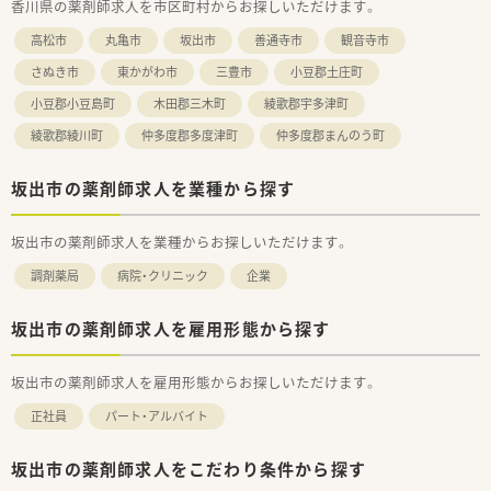
香川県の薬剤師求人を市区町村からお探しいただけます。
■年間休日は114日確保されており、有給休暇の取得率も70％を
超えているため、プライベートを大切にしながら長く働けます。
高松市
丸亀市
坂出市
善通寺市
観音寺市
【想定される業務内容】
さぬき市
東かがわ市
三豊市
小豆郡土庄町
■坂出市立病院などの総合病院から発行される多種多様な処方
小豆郡小豆島町
木田郡三木町
綾歌郡宇多津町
箋の調剤、監査、服薬指導を通じて薬剤師としての職能を発揮し
ます。
綾歌郡綾川町
仲多度郡多度津町
仲多度郡まんのう町
■調剤業務のほかにドラッグストア併設店としての知見を活か
したOTC販売や、漢方製剤の取り扱いなど幅広い業務に携わりま
坂出市の薬剤師求人を業種から探す
す。
■かかりつけ薬剤師業務にも注力しており、患者様一人ひとりと
深い信頼関係を築きながら、地域医療の質を高める役割を担いま
坂出市の薬剤師求人を業種からお探しいただけます。
す。
調剤薬局
病院・クリニック
企業
【想定されるキャリアイメージ】
■入社後は現場でのOJT研修を通じて業務を学び、その後は社内
の階層別研修や実技研修を通じて着実にスキルアップが図れま
坂出市の薬剤師求人を雇用形態から探す
す。
■認定薬剤師の取得支援やeラーニングの受講無料制度があり、
坂出市の薬剤師求人を雇用形態からお探しいただけます。
専門性を高めてS1からS3へとステップアップを目指せる環境で
す。
正社員
パート・アルバイト
■マネジメントに興味がある方は、管理薬剤師やリーダー、さら
には本部スタッフといった多様なキャリアパスが用意されてい
ます。
坂出市の薬剤師求人をこだわり条件から探す