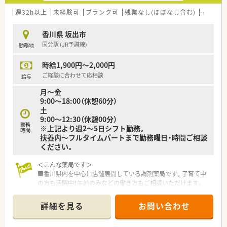
■プライベートの時間を大切にしたい方
■地域密着型の薬局で、将来的に長く勤務したい方
週32h以上
未経験可
ブランク可
残業なし(ほぼなし含む)
転勤な
等々…
香川県 坂出市
少しでも気になった方はお問い合わせくださいませ
国分駅 (JR予讃線)
勤務地
時給1,900円～2,000円
ご経験に合わせて応相談
給与
月～金
9:00～18:00（休憩60分）
土
9:00～12:30（休憩00分）
勤務
※上記より週2～5日シフト勤務。
時間
扶養内～フルタイムパートまで勤務曜日・時間ご相談
ください。
＜こんな薬局です＞
■香川県内を中心に店舗展開している調剤薬局です。子育て中
の方も活躍中！午前のみなどの働き方もご相談いただけます。
■マイカー通勤OK！近隣にはコンビニなどもありお昼の買い物
などにも便利！
詳細を見る
お問い合わせ
■施設在宅も行っている店舗です。