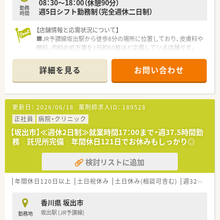
08：30～18：00（休憩90分）
勤務
週5日シフト勤務制（完全週休二日制）
時間
【店舗情報と応需状況について】
■JR予讃線坂出駅から徒歩8分の場所に位置しており、皮膚科や
眼科、内科の処方箋を1日約50枚ほど応需している店舗です。
■現在は薬剤師2名体制で運営しており、40代女性と70代男性の
常勤スタッフが、地域に根ざした丁寧な服薬指導を行っていま
詳細を見る
お問い合わせ
す。
■近隣の聖母眼科医院や回生病院からの処方箋がメインですが、
在宅業務として居宅や施設への訪問、配達にも対応しています。
更新日：
2026/06/18
薬剤師求人ID：
189528
【法人特徴について】
■香川県下で2番目に多い店舗数を誇る大手チェーンの関連法人
正社員
病院・クリニック
であり、県下一円のネットワークを活かした安定経営が特徴で
【坂出市】≪週休2日制≫就業時間17：00まで・週37.5時間勤
す。
務 託児所完備 年間休日121日でお休みもしっかり◎
■創業当初より医薬分業に注力しており、独自の教育ノウハウを
構築することで、四国エリアでも質の高い薬剤師を育成していま
検討リストに追加
す。
■社員が活き活きと働ける職場環境の整備に努めており、福利厚
生の拡充やライフステージに合わせた柔軟な働き方を推進して
年間休日120日以上
土日祝休み
土日休み(相談可含む)
週32h以上
います。
香川県 坂出市
【求人情報について】
坂出駅 (JR予讃線)
勤務地
■正社員としての募集で、想定年収は550万円から650万円です