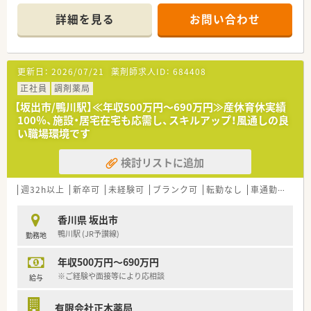
調剤室も綺麗に整理整頓されている、広々とした室内です。
【求人情報について】
詳細を見る
お問い合わせ
■ご経験や前職の給与を考慮し年収600万円まで相談が可能で、
＜業務内容＞
正社員として安定した環境で長く働きたい方に適した条件で
■外来対応がメインです。
す。
処方箋は1日40枚程度です。
■昇給率は年4.4パーセントから5.8パーセントと業界内でも高
薬剤師は常勤3名在籍しています。
更新日：
2026/07/21
薬剤師求人ID：
684408
い水準を実現しており、頑張りが給与に直結する仕組みです。
■全国転勤の可否など個人のライフスタイルに合わせた働き方
＜研修制度＞
正社員
調剤薬局
の選択が可能で、多様なニーズに応える福利厚生が整っていま
■環境の変化に応じ、ステージに合った研修を実施しておりま
【坂出市/鴨川駅】≪年収500万円～690万円≫産休育休実績
す。
す。
100％、施設・居宅在宅も応需し、スキルアップ！風通しの良
薬剤師職に特化した研修を経験に応じて準備しております。
い職場環境です
実技研修では実際の業務さながらの体験とともに、幅広く薬剤
師の仕事を学び、
検討リストに追加
仕事への理解を深めることが出来ます。
＜法人特徴＞
週32h以上
新卒可
未経験可
ブランク可
転勤なし
車通勤可
高給
■調剤薬局を併設している調剤併設型、
「フジでのお買い物のついでにあのお薬や化粧品を・・・」とい
香川県 坂出市
うお客様の
鴨川駅 (JR予讃線)
勤務地
生活シーンに対応したインストア型、そのインストア型の中で
も化粧品を
年収500万円～690万円
専門に扱うコスメ店など地域のお客様のニーズに合わせた店
舗展開をしております。
※ご経験や面接等により応相談
給与
■ツルハグループとして瀬戸内海圏にてドミナント展開を強化
している
有限会社正木薬局