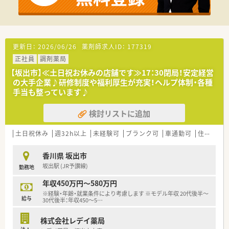
■電子薬歴・分包機・監査システム完備。
■薬学生の長期実務実習受け入れも行っています。
■託児施設もございますので、小さなお子さんがいる方でも
安心して働ける環境です。
■年間休日121日ございますので、プライベートの時間も
更新日：
2026/06/26
薬剤師求人ID：
177319
しっかりと確保できる体制が整っています。
正社員
調剤薬局
＜業務内容＞
【坂出市】≪土日祝お休みの店舗です≫17：30閉局！安定経営
■服薬指導や調剤業務はもちろんの事、
の大手企業♪研修制度や福利厚生が充実！ヘルプ体制・各種
混注業務、院内委員会参加、DI業務等、
手当も整っています♪
薬物血中濃度モニタリング、がん薬物療法におけるレジメン管
理等、
検討リストに追加
病院薬剤師ならではの幅広い業務を対応して頂きます。
■入院する中で必要な薬を安全に服用していただくために、
土日祝休み
週32h以上
未経験可
ブランク可
車通勤可
住宅補助(手当)あり
他の医療スタッフにも情報提供しています。
■総医療従事者637名、薬剤師常時11名体制です。
■土・日・祝日の夜間勤務もローテーションでございます。
香川県 坂出市
坂出駅 (JR予讃線)
勤務地
＜こんな方にもオススメ＞
■多くの事を学べる環境でスキルアップしたい方
年収450万円～580万円
■チーム医療に携わりたい方
※経験・年齢・就業条件により考慮します ※モデル年収 20代後半～
給与
■急性期病院で勤務したい方
30代後半：年収450～5
…
等々…
株式会社レデイ薬局
少しでも気になった方はお問い合わせくださいませ