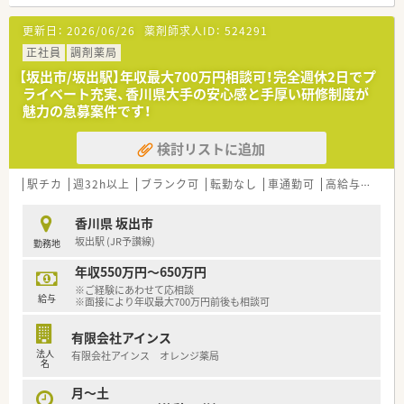
＜業務内容＞
■処方箋による調剤業務、服薬指導、薬剤情報の提供など
更新日：
2026/06/26
薬剤師求人ID：
524291
■近隣の病院より内科他複数科目応需。応需処方箋枚数は約100
枚/日、薬剤師4名在籍しています。
正社員
調剤薬局
【坂出市/坂出駅】年収最大700万円相談可！完全週休2日でプ
＜研修制度＞
ライベート充実、香川県大手の安心感と手厚い研修制度が
■現場の先輩薬剤師より指導を受けて頂きます。
魅力の急募案件です！
＜法人特徴＞
検討リストに追加
■香川県内を中心に店舗展開している調剤薬局です。
■グループ会社では、福祉や教育に関する事業等も行っており、
経営も安定しております。
駅チカ
週32h以上
ブランク可
転勤なし
車通勤可
高給与(600万円以上)
■カセット式自動分包機、電子薬歴完備しております。
香川県 坂出市
＜こんな方にもオススメ＞
坂出駅 (JR予讃線)
勤務地
■子育て中、介護中など時間に制限があり、正社員でのご勤務が
難しい方
年収550万円～650万円
■調剤経験が浅く、現場できちんと指導を受けたい方
※ご経験にあわせて応相談
給与
※面接により年収最大700万円前後も相談可
有限会社アインス
法人
有限会社アインス オレンジ薬局
名
月～土