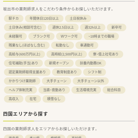
坂出市の薬剤師求人をこだわり条件からお探しいただけます。
駅チカ
年間休日120日以上
土日祝休み
土日休み(相談可含む)
週休2.5日以上
週32h以上
新卒可
未経験可
ブランク可
Ｗワーク可
~18時までの職場
残業なし(ほぼなし含む)
転勤なし
車通勤可
高給与(600万円以上)
高時給(2,500円以上)
寮・借上社宅あり
住宅補助(手当)あり
新規オープン
扶養内勤務OK
認定薬剤師取得支援あり
教育制度あり
シフト制
かかりつけ薬剤師
大手チェーン
大手チェーン以外
ヘルプ体制充実
当直・夜勤あり
生活環境充実
総合科目
高収入
在宅
積雪なし
四国エリアから探す
四国の薬剤師求人をエリアからお探しいただけます。