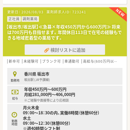
■最寄り駅である坂出駅から車で5分の好立地となっており、皮
膚科の処方箋をメインに応需している調剤薬局です。
更新日：
2026/08/03
薬剤師求人ID：
723241
■1日あたりの処方箋受付枚数は60枚から70枚程度で、特定の医
療機関から集中して調剤業務を請け負っています。
正社員
調剤薬局
■皮膚科の専門的な知識を深く学びたい方に最適な環境であり、
【坂出市/坂出駅】≪急募×年収450万円から600万円≫ 将来
処方箋の扱いを通じてスキルを高めることが可能です。
は700万円も目指せます。年間休日113日で在宅の経験もで
きる地域密着型の薬局です。
【法人特徴について】
■坂出市を中心に地域に根差した調剤薬局を5店舗展開してお
検討リストに追加
り、店舗間での応援体制も非常に充実しています。
■社長自らが日々店舗の現場に立って業務を行っているため、風
通しが良く意見をダイレクトに伝えやすい環境です。
新卒可
未経験可
ブランク可
車通勤可
高給与(600万円以上)
認
■無記名の社内アンケートを実施することで現場の課題と真摯
に向き合っており、スタッフの満足度も高い法人です。
香川県 坂出市
坂出駅 (JR予讃線)
勤務地
【こんな取り組みをしています】
■患者様に選ばれる薬局を目指して、ただの説明に終始しない親
年収450万円～600万円
切で丁寧なコミュニケーションを徹底しています。
月給281,000円～406,000円
■自動練り機をはじめとする先進的な調剤設備を積極的に導入
給与
※ご経験や面接等により応相談
し、薬剤師が投薬に集中できる環境を整えています。
月火木金
■風通しの良い組織作りが徹底されており、経営陣に対して現場
09：00～18：30の内、実働8時間（休憩60分）
からの意見や提案を伝えやすい環境が魅力です。
水土
勤務
09：00～12：30（休憩00分）
時間
※週40時間シフト制