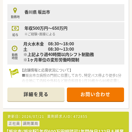
ます。
■地域に根ざした「かかりつけ薬局」を目指しているため、患者
香川県 坂出市
様一人ひとりに寄り添った丁寧な服薬指導ができる方を求めて
勤務地
います。
■独立支援制度も充実しており、将来的に自分の店舗を持ちたい
年収500万円～650万円
という強い意欲や向上心をお持ちの薬剤師様を全力で応援いた
します。
※ご経験・面接による
給与
月火水木金 08:30～18:00
【法人特徴について】
土 08:30～13:00
■薬剤師免許を持つ2名の若い経営者が運営しており、現場の苦
※上記より週40時間以内シフト制勤務
労や感覚を十分に理解した上で、働きやすい環境作りを行ってい
勤務
時間
※1ヶ月単位の変形労働時間制
ます。
■香川県の中讃エリアを中心にドミナント展開をしており、各店
【店舗情報と応需状況について】
舗が30分圏内にあるため、スタッフ間の交流も非常に活発です。
■坂出市立病院の門前に位置しており、特定バス停より徒歩1分
■社員の平均年齢が若く活気に満ちており、職場の風通しが良い
の立地にて内科や外科など総合科目を1日70枚から80枚応需し
ため、社歴に関わらず個々の意見が尊重されやすい文化がありま
ます。
す。
■薬剤師は常時2名から3名体制を維持しており、30代の管理薬
詳細を見る
お問い合わせ
剤師を中心にチームワークを大切にしながら日々の業務に励ん
【求人情報について】
でいます。
■正社員としてのご採用となり、これまでのご経験やスキルを最
■ブラウンの外壁が目印の非常にお洒落な住宅風の外観が特徴
大限に考慮した上で、年収550万円から650万円を提示いたしま
であり、マイカー通勤も可能で公共交通機関でも通いやすい環境
す。
更新日：
2026/07/21
薬剤師求人ID：
472855
です。
■福利厚生として退職金制度を完備しており、健康保険か薬剤師
正社員
調剤薬局
国保のどちらかを選択できるなど、個人の希望に寄り添った内容
【募集背景と求める人物像について】
です。
【坂出市/坂出駅】年収600万円相談可！年間休日122日＆残業