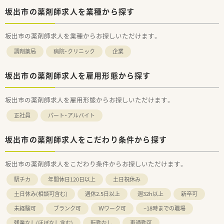
■調剤業務とOTC業務の両方に興味があり、薬剤師としての幅を
広げたい方
坂出市の薬剤師求人を業種から探す
■店舗の皆で目標に向かってがんばりたい方
坂出市の薬剤師求人を業種からお探しいただけます。
調剤薬局
病院・クリニック
企業
坂出市の薬剤師求人を雇用形態から探す
坂出市の薬剤師求人を雇用形態からお探しいただけます。
正社員
パート・アルバイト
坂出市の薬剤師求人をこだわり条件から探す
坂出市の薬剤師求人をこだわり条件からお探しいただけます。
駅チカ
年間休日120日以上
土日祝休み
土日休み(相談可含む)
週休2.5日以上
週32h以上
新卒可
未経験可
ブランク可
Ｗワーク可
~18時までの職場
残業なし(ほぼなし含む)
転勤なし
車通勤可