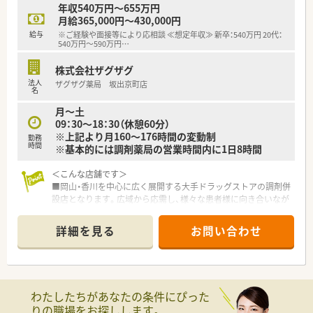
■社長も現場で活躍されていますので、現場に対する理解もござ
年収540万円～655万円
います。
月給365,000円～430,000円
■二名の薬剤師経営者による運営のため、現場感覚を大切にし、
給与
※ご経験や面接等により応相談 ≪想定年収≫ 新卒：540万円 20代：
仕事とプライベートのバランスの取れた職場になるように心
540万円～590万円
…
掛けています。
■社員の平均年齢が若い為、風通しが良く個々の意見が尊重され
株式会社ザグザグ
やすいです。
法人
ザグザグ薬局 坂出京町店
■近隣に店舗が集中している為、交流や応援勤務等のしやすい環
名
境です。
月～土
09：30～18：30（休憩60分）
＜こんな方にもオススメ＞
※上記より月160～176時間の変動制
勤務
■18時まで勤務可能な方
時間
※基本的には調剤薬局の営業時間内に1日8時間
■土日休みなど勤務曜日を相談したい方
■総合科目応需の先に興味のある方
＜こんな店舗です＞
■岡山・香川を中心に広く展開する大手ドラッグストアの調剤併
少しでも気になった方はお問い合わせくださいませ
設店となります。広域から応需し、様々な患者様に向き合いなが
らお仕事をすることができます。
■大手チェーンならではの福利厚生、調剤設備、教育制度が整い
詳細を見る
お問い合わせ
お仕事しやすい環境です。
■広域からの処方箋に対応している店舗です。枚数は比較的落
ち着いており、ゆったりとお仕事することが可能です。
〈会社の特徴〉
わたしたちがあなたの条件にぴった
■中四国に200店舗以上展開する大手ドラッグストアです。さら
りの職場をお探しします。
に増加中で成長性がある企業です。