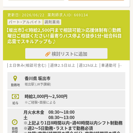
すさについて、患者様一人ひとりの悩みに寄り添っています。
【求人情報について】
更新日：
2026/06/22
薬剤師求人ID：
669134
■正社員として年収450万円から700万円の間での提示を予定し
ており、一般薬剤師でも高年収を狙うことが可能です。
パート・アルバイト
調剤薬局
■薬剤師手当50,000円の支給や通勤手当など諸手当が充実して
【坂出市】≪時給2,500円まで相談可能≫応援体制有◎勤務
おり、年俸制のため毎月の給与が安定しているのが特徴です。
曜日ご相談ください！最寄りバス停より徒歩1分・総合科目
■50代までの方も幅広く相談を受け付けており、年齢に関わら
応需でスキルアップも♪
ずこれまでの経験を正当に評価して給与に反映させています。
検討リストに追加
【想定される業務内容】
■整形外科や皮膚科をメインとした調剤、監査、服薬指導を通じ
て、地域住民の皆様の健康を支える役割を担っていただきます。
土日休み(相談可含む)
週休2.5日以上
週32h以上
車通勤可
高時給(
■最新のタカゾノ製分包機や一包化監査システムを活用しなが
ら、正確かつスピーディーな調剤業務を日々実践してください。
香川県 坂出市
■LINE WORKSを導入した社内コミュニケーションを行い、店
坂出駅 (JR予讃線)
勤務地
舗スタッフや他店舗のメンバーと円滑に連携を図ります。
時給2,000円～2,500円
【こんな方が活躍中】
■若手からベテランまで幅広い世代の薬剤師が在籍しており、互
※ご経験・面接による
給与
いの経験を尊重し合いながらチーム医療を実践しています。
月火水木金 08:30～18:00
■仕事に対して誠実で、マニュアルに縛られず患者様の状況に合
土 08:30～13:00
わせた親身な対応ができる方が現場の核として活躍中です。
※上記より1日8時間以内・週40時間以内シフト制勤務
■ワークライフバランスを重視しながらも、専門性を高めるため
※週2～5日勤務・ラストまで勤務必須
に自主的に学習を続ける勉強熱心な薬剤師が多数在籍します。
勤務
時間