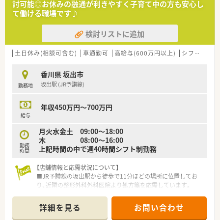
討可能◎お休みの融通が利きやすく子育て中の方も安心し
■現在40代男性の一人薬剤師の為、業務負担分散の為増員募集。
て働ける職場です♪
現薬局長は柔らかい雰囲気の方です。
検討リストに追加
＜業務内容＞
■患者様の視点に立った服薬指導を心掛けています。
土日休み(相談可含む)
車通勤可
高給与(600万円以上)
シフト制
大
＜こんな方にもオススメ＞
■患者様により近い距離で接したい方
香川県 坂出市
■仕事とプライベートのメリハリを付けたい方
坂出駅 (JR予讃線)
勤務地
等々…
少しでも気になった方はお問い合わせくださいませ
年収450万円～700万円
給与
月火水金土 09:00～18:00
木 08:00～16:00
勤務
上記時間の中で週40時間シフト制勤務
時間
【店舗情報と応需状況について】
■JR予讃線の坂出駅から徒歩で11分ほどの場所に位置してお
り、近隣の整形外科外科医院より処方箋を応需しています。
■整形外科応需および皮膚科メインの処方箋が中心であり、1日
平均50枚ほどの処方箋を薬剤師2名体制で受けています。
詳細を見る
お問い合わせ
■地域の病院とも連携しながら、お薬の飲み合わせや服用のしや