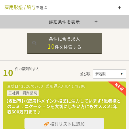
雇用形態 / 給与
を選ぶ
詳細条件を表示
条件に合う求人
10
件を
検索する
10
件の薬剤師求人
並び順
更新日：
2026/08/03
薬剤師求人ID：
179286
正社員
調剤薬局
【坂出市】≪皮膚科メイン≫投薬に注力しています！患者様と
のコミュニケーションを大切にしたい方にもオススメ！年
収600万円まで♪
検討リストに追加