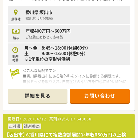
■各店舗に医療安全の専門家を配置し、安全な業務環境を追求し
ています。
香川県 坂出市
■電子薬歴や自動分包機など、最新の設備を導入し業務効率化を
鴨川駅 (JR予讃線)
勤務地
図っています。
年収400万円～600万円
【こんな取り組みをしています】
■業界初のMI研修を導入し、患者様の心に寄り添う対話力を強
ご経験にあわせて応相談
給与
化できます。
月～金 8:45～18:00（休憩60分）
■個々のレベルに合わせたオーダーメイド研修で、未経験の方で
土 9:00～13:00（休憩0分）
も安心です。
勤務
※1年単位の変形労働制
■全店舗に医療安全の専門家を配置し、「絶対安全」な環境を追
時間
求しています。
＜こんな病院です＞
■香川県坂出市にある脳外科をメインに診療する病院です。
■脳ドッグを取り入れ、自覚症状のない方を中心にMRI、MRAに
より、
クモ膜下出血や脳内出血等の防止に取り組まれています。
詳細を見る
お問い合わせ
■病院の他に、デイケアやケアハウス等複数の福祉施設を運営さ
れています。
■患者様のために、一歩でも患者様の気持ちに近づき、
満足度の向上のためにも出来る事はやっていく、
更新日：
2026/06/12
薬剤師求人ID：
648668
という気持ちで、患者様に真摯に向き合っています。
■各種手当（通勤、資格、休日、家族）も充実しています。
正社員
調剤薬局
■財形貯蓄もございます。
【坂出市】≪香川県にて複数店舗展開≫年収650万円以上検
■お車通勤も可能で、無料駐車場もございます。