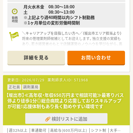
あれば年収500万円から600万円も可能です。
月火水木金 08:30～18:00
■キャリアアップしてマネージャー職に就くことで、将来的には
土 08:30～13:00
年収700万円を目指すことも十分に可能です。
※上記より週40時間以内シフト制勤務
勤務
時間
※1ヶ月単位の変形労働時間制
＼キャリアアップを目指したい方へ／（坂出市エリア担当より）
将来の管理薬剤師候補としてお迎えします。独立支援の実績も
あり、若き経営者のもとで店舗運営のノウハウを学びながら、高
年収を目指せる絶好の機会です。
詳細を見る
お問い合わせ
【店舗情報と応需状況について】
■最寄りのバス停から徒歩1分の好立地にあり、公共交通機関で
もマイカーでも、ライフスタイルに合わせた通勤が選択可能で
す。
更新日：
2026/07/29
薬剤師求人ID：
571968
■お洒落な戸建て住宅のような外観が特徴的な店舗で、落ち着い
たブラウンの外壁が地域の方々に親しまれる目印となっていま
正社員
調剤薬局
す。
【坂出市】≪高年収・年収650万円まで相談可能≫最寄りバス
■坂出市立病院の門前に位置しており、1日あたり70枚から80枚
停より徒歩1分◎総合病院より応需しておりスキルアップ
程度の多岐にわたる科目の処方箋を安定して受け付けていま
が可能！応援体制もあり長く勤めやすい環境です
す。
検討リストに追加
【募集背景と求める人物像について】
■現在の管理薬剤師をラウンダーへと昇格させる組織改編に伴
い、次世代の店舗運営を担う管理薬剤師候補を新たに募集してい
週32h以上
車通勤可
高給与(600万円以上)
シフト制
大手チェーン以外