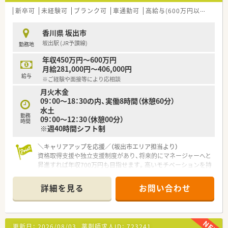
新卒可
未経験可
ブランク可
車通勤可
高給与(600万円以上)
認
香川県 坂出市
坂出駅 (JR予讃線)
勤務地
年収450万円～600万円
月給281,000円～406,000円
給与
※ご経験や面接等により応相談
月火木金
09：00～18：30の内、実働8時間（休憩60分）
水土
勤務
09：00～12：30（休憩00分）
時間
※週40時間シフト制
＼キャリアアップを応援／（坂出市エリア担当より）
資格取得支援や独立支援制度があり、将来的にマネージャーへと
昇進すれば年収700万円も目指せます。高いモチベーションを持
って挑戦できる職場です。
＊------------------------------------------＊
詳細を見る
お問い合わせ
【店舗情報と応需状況について】
■最寄り駅である坂出駅から車で5分の好立地となっており、皮
膚科の処方箋をメインに応需している調剤薬局です。
更新日：
2026/08/03
薬剤師求人ID：
723241