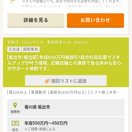
スキルや経験よりも、素直で前向きな姿勢を評価してくれます。
先輩スタッフからのサポート体制も整っているので、安心してス
タートできます。
＊------------------------------------------＊
詳細を見る
お問い合わせ
【店舗情報と応需状況について】
■坂出駅から徒歩13分の立地にあり、通勤にはマイカーの利用
も可能で通いやすい環境が整っています。
更新日：
2026/07/29
薬剤師求人ID：
686826
■内科や消化器科などを中心に、1日に50枚から70枚程度の処方
箋を応需している地域密着型の店舗です。
正社員
調剤薬局
■薬剤師は常時2名体制を確保しており、事務スタッフも2名在
【坂出市/坂出駅】年収650万円相談可！総合科目応需でスキ
籍しているため業務に集中できる環境です。
ルアップが叶う環境。近隣店舗との連携で急な休みも安心
のサポート体制です。
【法人特徴について】
■坂出市を中心に複数店舗を展開しており、地域に根差した医療
検討リストに追加
の提供を心掛けている安定した法人です。
■社長自らも現場に出ており、社員の声を直接聞き入れる風通し
の良さとアットホームな雰囲気が魅力です。
週32h以上
車通勤可
高給与(600万円以上)
シフト制
大手チェーン以外
■社員に向けた無記名アンケートを実施し、職場環境の改善に真
摯に向き合う姿勢を大切にしています。
香川県 坂出市
勤務地
【想定されるモデル年収】
■新卒や未経験からのスタートでも、初年度から年収450万円を
年収550万円～650万円
確保できる安定した給与水準となっています。
■これまでのご経験やスキルをしっかりと評価し、経験者の方で
※ご経験・面接による
給与