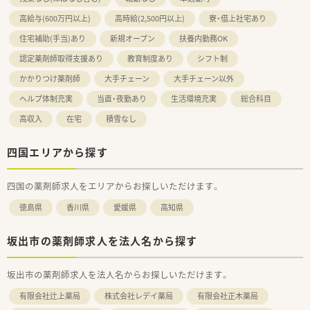
高給与(600万円以上)
高時給(2,500円以上)
寮・借上社宅あり
住宅補助(手当)あり
新規オープン
扶養内勤務OK
認定薬剤師取得支援あり
教育制度あり
シフト制
かかりつけ薬剤師
大手チェーン
大手チェーン以外
ヘルプ体制充実
当直・夜勤あり
生活環境充実
総合科目
高収入
在宅
積雪なし
四国エリアから探す
四国の薬剤師求人をエリアからお探しいただけます。
徳島県
香川県
愛媛県
高知県
坂出市の薬剤師求人を法人名から探す
坂出市の薬剤師求人を法人名からお探しいただけます。
有限会社辻上薬局
株式会社レデイ薬局
有限会社正木薬局