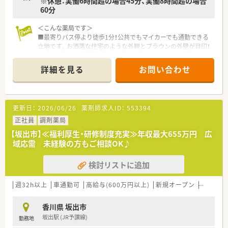
※休憩：実働6時間超の場合45分、実働8時間超の場合
60分
＜こんな薬局です＞
■最寄りバス停より徒歩1分！公共でもマイカーでも通勤できる
立地です。お洒落な住宅のような外観とブラウンの外壁が目印！
■グループ法人を含め香川県内に複数店舗展開している薬局で
すので、急なお休みや応援にも対応していただきやすい環境で
詳細を見る
お問い合わせ
す。
■総合病院より応需しており、スキルアップができる環境です。
■ご経験・シフトにより時給2,500円まで相談可能！週2～5日に
て勤務曜日ご相談ください。ラストまで勤務必須となります。
更新日：
2026/06/26
薬剤師求人ID：
553394
＜業務内容＞
正社員
調剤薬局
■外来対応の他、在宅にも取り組んでいます。一包化の業務もご
【坂出市】≪福利厚生・研修制度充実≫年収最大655万円 広
ざいます。
域応需 未経験の方もご相談OK♪
■病院門前のため総合科目の処方箋を対応します。
■処方箋枚数70～80枚/日。薬剤師は常時2～3名体制
検討リストに追加
＜研修制度＞
■現場の先輩薬剤師より指導を受けて頂きます。
週32h以上
車通勤可
高給与(600万円以上)
新規オープン
シフト制
＜法人特徴＞
香川県 坂出市
■愛媛県に5店舗、香川県に8店舗（グループ法人含む）展開して
坂出駅 (JR予讃線)
勤務地
いる調剤薬局です。