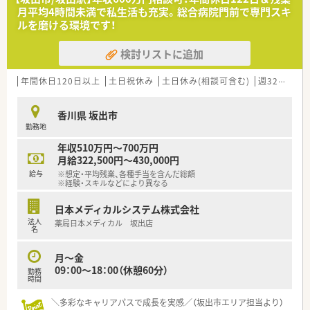
■地域医療への貢献度を高めるための増員募集となっており、現
■昇給は年に1回、賞与は年に2回で計2ヶ月分の支給実績があ
月平均4時間未満で私生活も充実。総合病院門前で専門スキ
場に新しい風を吹き込んでいただける意欲的な方を急募してい
り、安定した収入を得ながら長く腰を据えて働ける条件が整って
ルを磨ける環境です！
ます。
います。
■総合科目という幅広い処方内容に対して、向上心を持って学び
検討リストに追加
続けられる方や、患者様に対し誠実に接することができる方を求
めます。
■独立支援を希望する方への柔軟な対応実績もあるため、将来的
年間休日120日以上
土日祝休み
土日休み(相談可含む)
週32h以上
に自身の店舗を持ちたいという志の高い方も積極的に募集して
います。
香川県 坂出市
勤務地
【法人特徴について】
■香川県の中讃エリアを中心にドミナント展開を行っており、各
年収510万円～700万円
店舗が30分圏内にあるため強固な協力体制が構築されている法
月給322,500円～430,000円
人です。
給与
※想定・平均残業、各種手当を含んだ総額
■薬剤師免許を持つ2名の若手経営者が運営しており、現場の苦
※経験・スキルなどにより異なる
労や感覚を十分に理解した上で風通しの良い組織作りを推進し
ています。
日本メディカルシステム株式会社
■調剤業務だけでなくOTC販売や在宅訪問にも注力しており、地
法人
薬局日本メディカル 坂出店
域の方々に最も必要とされる「かかりつけ薬局」の実現を目指し
名
ます。
月～金
【求人情報について】
09：00～18：00（休憩60分）
勤務
■正社員として年収500万円から650万円の提示が可能であり、
時間
これまでのご経験やスキルを正当に評価して給与に反映させま
＼多彩なキャリアパスで成長を実感／（坂出市エリア担当より）
す。