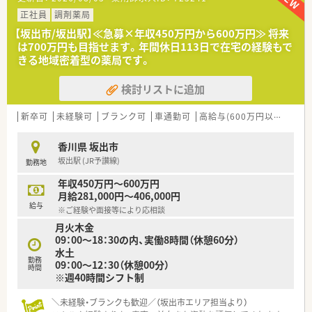
■1日あたりの処方箋受付枚数は60枚から70枚程度で、特定の医
療機関から集中して調剤業務を請け負っています。
正社員
調剤薬局
■皮膚科の専門的な知識を深く学びたい方に最適な環境であり、
【坂出市/坂出駅】≪急募×年収450万円から600万円≫ 将来
処方箋の扱いを通じてスキルを高めることが可能です。
は700万円も目指せます。年間休日113日で在宅の経験もで
きる地域密着型の薬局です。
【法人特徴について】
■坂出市を中心に地域に根差した調剤薬局を5店舗展開してお
検討リストに追加
り、店舗間での応援体制も非常に充実しています。
■社長自らが日々店舗の現場に立って業務を行っているため、風
通しが良く意見をダイレクトに伝えやすい環境です。
新卒可
未経験可
ブランク可
車通勤可
高給与(600万円以上)
認
■無記名の社内アンケートを実施することで現場の課題と真摯
に向き合っており、スタッフの満足度も高い法人です。
香川県 坂出市
坂出駅 (JR予讃線)
勤務地
【こんな取り組みをしています】
■患者様に選ばれる薬局を目指して、ただの説明に終始しない親
年収450万円～600万円
切で丁寧なコミュニケーションを徹底しています。
月給281,000円～406,000円
■自動練り機をはじめとする先進的な調剤設備を積極的に導入
給与
※ご経験や面接等により応相談
し、薬剤師が投薬に集中できる環境を整えています。
月火木金
■風通しの良い組織作りが徹底されており、経営陣に対して現場
09：00～18：30の内、実働8時間（休憩60分）
からの意見や提案を伝えやすい環境が魅力です。
水土
勤務
09：00～12：30（休憩00分）
時間
※週40時間シフト制
＼未経験・ブランクも歓迎／（坂出市エリア担当より）