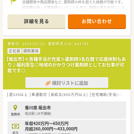
店舗開発や商品開発など、薬剤師の枠を超えた挑戦が可能です。
■昇給は年1回、賞与は年2回の計2ヶ月分を支給する体制が整っ
経営陣の多くが薬剤師ということもあり、現場の声を大切にしな
ており、安定した収入を得ながら長く腰を据えて働くことが可能
がら着実なスキルアップをサポートしてくれます。
です。
■健康保険か薬剤師国保のいずれかを選択できる制度を導入し
詳細を見る
お問い合わせ
【店舗情報と応需状況について】
ており、福利厚生面でも個々の希望に寄り添う姿勢を大切にして
■坂出駅から徒歩約13分の好立地に位置しており、水色の大き
います。
な看板が目印となっている非常に視認性の高い明るい店舗で
す。
更新日：
2026/07/22
薬剤師求人ID：
642785
■門前の総合病院から多岐にわたる科目の処方箋を応需してお
り、1日平均50枚ほどの処方箋を3名の薬剤師で対応していま
正社員
調剤薬局
す。
【坂出市】≪各種手当が充実≫薬剤師3名在籍で応援体制もあ
■店内はガラス張りで陽の光が差し込む開放的な造りとなって
り♪福利厚生◎地域のかかりつけ薬剤師としてお仕事が可
おり、患者様がゆったりと過ごせる清潔感のある待合室が特徴で
能です◎
す。
検討リストに追加
【募集背景と求める人物像について】
■さらなるサービス向上のための増員募集となっており、地域医
療に貢献したいという意欲的な薬剤師の方を幅広く求めていま
週32h以上
車通勤可
高給与(600万円以上)
住宅補助(手当)あり
積
す。
■店舗ごとに独立採算制を導入しているため、経営的な視点を持
香川県 坂出市
って数字の管理や効率化に興味がある方を積極的に採用してい
坂出駅 (JR予讃線)
勤務地
ます。
■患者様とのコミュニケーションを大切にし、お悩みに寄り添っ
年収420万円～650万円
た丁寧な服薬指導や商品提案ができる方を心よりお待ちしてい
月給260,000円～433,000円
ます。
給与