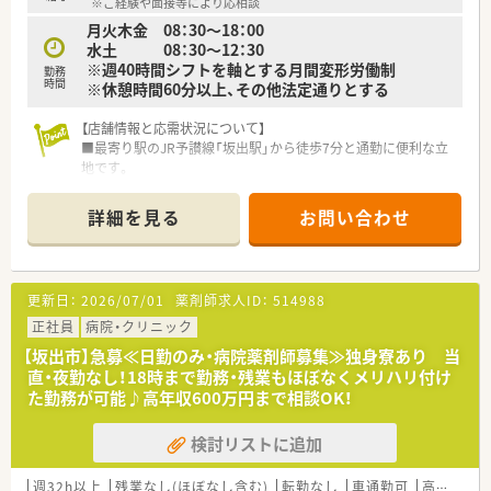
※ご経験や面接等により応相談
月火木金 08：30～18：00
【法人特徴について】
水土 08：30～12：30
■1990年に日本初の医療モールを誕生させた先駆的な企業であ
※週40時間シフトを軸とする月間変形労働制
り、全店直営による一貫した質の高い医療サービスを提供してい
勤務
時間
※休憩時間60分以上、その他法定通りとする
ます。
■創業以来45期連続で増収増益を達成しており、自己資本率60
パーセントを誇る無借金経営で抜群の安定性を維持していま
【店舗情報と応需状況について】
す。
■最寄り駅のJR予讃線「坂出駅」から徒歩7分と通勤に便利な立
■ヘルシー＆ビューティー事業として自社化粧品やサプリメン
地です。
トの開発も行っており、未病や予防の観点からも貢献していま
■隣接している内科からの処方箋がメインで、1日に約90枚を応
す。
需します。
詳細を見る
お問い合わせ
■薬剤師は正社員3名、事務員も3名在籍しており、安心して働け
【求人情報について】
る体制です。
■ご経験や前職の給与を考慮し年収600万円まで相談が可能で、
正社員として安定した環境で長く働きたい方に適した条件で
【勤務実態について】
更新日：
2026/07/01
薬剤師求人ID：
514988
す。
■月の平均残業時間は7時間程度と少なく、1分単位で手当が支
■昇給率は年4.4パーセントから5.8パーセントと業界内でも高
給されます。
正社員
病院・クリニック
い水準を実現しており、頑張りが給与に直結する仕組みです。
■有給休暇は入社時に3日、さらに6ヶ月後には7日間が付与され
【坂出市】急募≪日勤のみ・病院薬剤師募集≫独身寮あり 当
■全国転勤の可否など個人のライフスタイルに合わせた働き方
る制度です。
直・夜勤なし！18時まで勤務・残業もほぼなくメリハリ付け
の選択が可能で、多様なニーズに応える福利厚生が整っていま
■育児短時間勤務は小学校3年生まで利用可能で、育休取得率は
た勤務が可能♪高年収600万円まで相談OK！
す。
100%です。
検討リストに追加
【職場環境と雰囲気】
■ドクターとの関係性も良好で、情報共有など連携が取りやすい
環境です。
週32h以上
残業なし(ほぼなし含む)
転勤なし
車通勤可
高給与(600万円以上)