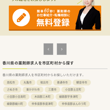
■近年、関西方面にも店舗展開をしています。
■ドラッグストア併設調剤薬局を40店舗以上展開。
■店舗拡大に伴いキャリアアップできるポジションが多数あり！
頑張り次第で高給与も可能！
■日用品から医薬品・化粧品まで、従業員割引制度など支出を減
らせる嬉しいメリットもたくさんあります！
■「暮らしに役立つことなら何でも取り組もう」をモットーに、
認知症カフェなどの地域貢献活動を行っています。
■設備機器を全店舗統一しており、分包機・軟膏ねり機・PTP除包
機の他にバーコード照合監査システムを全店に導入していま
す。
■月3日まで希望休を出すことが出来るため、プライベートの予
定が立てやすい環境が整っています。
■研修講師や在宅の推進、リクルーターなど、興味があれば調剤
香川県の薬剤師求人を市区町村から探す
以外の取組に参加することができます。
■薬剤師の人員配置については、1人当たりの処方箋枚数が1日
香川県の薬剤師求人を市区町村からお探しいただけます。
20～25枚程度になるように配置されてます。
余裕をもった人員配置で患者さまの対応にしっかりと時間を
高松市
丸亀市
坂出市
善通寺市
観音寺市
使うことができます。
さぬき市
東かがわ市
三豊市
小豆郡土庄町
＜こんな方にオススメ＞
小豆郡小豆島町
木田郡三木町
綾歌郡宇多津町
■調剤業務をメインとし服薬指導とともにOTC商材の提案もし
たい方
綾歌郡綾川町
仲多度郡多度津町
仲多度郡まんのう町
■生活に密着したアドバイスができる薬剤師になりたい方