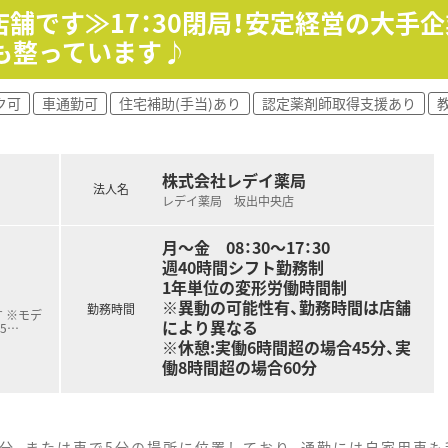
店舗です≫17：30閉局！安定経営の大手
も整っています♪
ございます。
得・DPC導入済みです。
救急告示病院での募集です。
ク可
車通勤可
住宅補助(手当)あり
認定薬剤師取得支援あり
ム完備。
れも行っています。
小さなお子さんがいる方でも
株式会社レデイ薬局
で、プライベートの時間も
法人名
レデイ薬局 坂出中央店
っています。
月～金 08：30～17：30
週40時間シフト勤務制
んの事、
1年単位の変形労働時間制
業務等、
※異動の可能性有、勤務時間は店舗
ん薬物療法におけるレジメン管理等、
勤務時間
 ※モデ
により異なる
5
…
務を対応して頂きます。
※休憩:実働6時間超の場合45分、実
に服用していただくために、
働8時間超の場合60分
供しています。
時11名体制です。
テーションでございます。
5分、または車で5分の場所に位置しており、通勤には自家用車