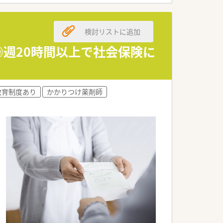
薬剤師の方を幅広く求めています。
検討リストに追加
がある方を積極的に採用しています。
ができる方を心よりお待ちしています。
◎週20時間以上で社会保険に
の高い医療サービスを提供しています。
抜群の安定性を維持しています。
教育制度あり
かかりつけ薬剤師
防の観点からも貢献しています。
長く働きたい方に適した条件です。
が給与に直結する仕組みです。
応える福利厚生が整っています。