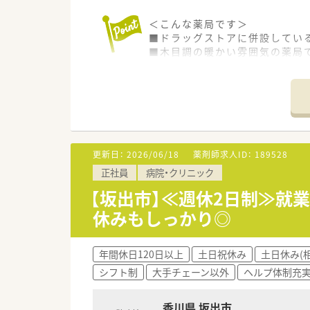
＜こんな薬局です＞
■ドラッグストアに併設してい
■木目調の暖かい雰囲気の薬局
調剤室も綺麗に整理整頓されて
＜業務内容＞
■外来対応がメインです。
処方箋は1日40枚程度です。
薬剤師は常勤3名在籍していま
更新日：
2026/06/18
薬剤師求人ID：
189528
＜研修制度＞
正社員
病院・クリニック
■環境の変化に応じ、ステージ
薬剤師職に特化した研修を経験
【坂出市】≪週休2日制≫就業
実技研修では実際の業務さなが
休みもしっかり◎
仕事への理解を深めることが
＜法人特徴＞
年間休日120日以上
土日祝休み
土日休み(
■調剤薬局を併設している調剤
シフト制
大手チェーン以外
ヘルプ体制充
「フジでのお買い物のついでにあ
生活シーンに対応したインスト
専門に扱うコスメ店など地域の
香川県 坂出市