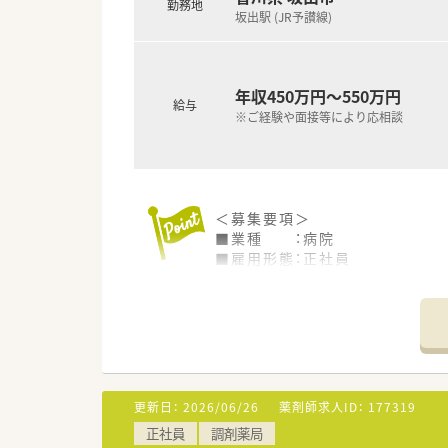
勤務地
■ツルハグループとして瀬戸内
坂出駅 (JR予讃線)
地域№１のドラッグチェーン
今後も更に、ドラッグストアと
利便性と専門性を兼ね備えた店
■愛媛県を中心に四国・中国エリ
年収450万円～550万円
給与
現在約3割が調剤取扱店舗です
※ご経験や面接等により応相談
■様々な福利厚生制度で、業界
誰もが安心して働ける職場づく
■地域のお客様と共に取り組む
＜こんな方にもオススメ＞
＜募集要項＞
■週末はプライベートの時間を
■業種 ：病院
■総合門前で知識を深めたい方
■雇用形態：正社員
■大手で経営の安定した法人で
■業務内容：調剤・監査・病棟業
等々…
■資格 ：薬剤師免許をお持ち
■給与 ：450万円～550万円
少しでも気になった方はお問い
■勤務時間：
月～金 8:30～17:00
※休憩60分、週実働勤務時間 3
（週休2日制）
更新日：
2026/06/26
薬剤師求人ID：
177319
※交代制勤務あり（土・日・祝日
正社員
調剤薬局
■休日 ：土・日・祝