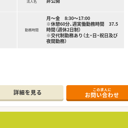
非公開
海圏にてドミナント展開を強化している
法人名
です。
調剤薬局の併設店を標準型店舗として、
月～金 8:30～17:00
舗展開を図って参ります。
※休憩60分、週実働勤務時間 37.5
アに228店舗展開しております。
時間（週休2日制）
。
勤務時間
※交代制勤務あり（土・日・祝日及び
トップクラスの満足度を誇っております。
夜間勤務）
りを目指しています。
地域支援・社会貢献活動も活発に行っております。
充実させたい方
働きたい方
務
の方
この求人に
詳細を見る
合わせくださいませ
お問い合わせ
7.5時間
及び夜間勤務）