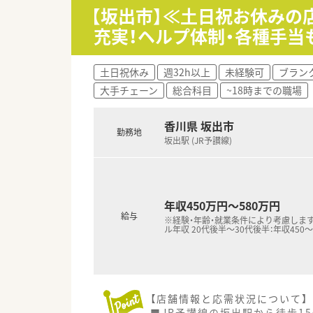
【坂出市】≪土日祝お休みの
＜こんな病院です＞
充実！ヘルプ体制・各種手当
■JR坂出駅より徒歩約10分に
■機能評価機構認定病院、ISO取
■院内託児所完備。総合科目の
土日祝休み
週32h以上
未経験可
ブラン
■電子薬歴・分包機・監査システ
大手チェーン
総合科目
~18時までの職場
■薬学生の長期実務実習受け入
■託児施設もございますので、
安心して働ける環境です。
香川県 坂出市
勤務地
■年間休日121日ございますの
坂出駅 (JR予讃線)
しっかりと確保できる体制が整
＜業務内容＞
■服薬指導や調剤業務はもちろ
混注業務、院内委員会参加、DI
年収450万円～580万円
給与
薬物血中濃度モニタリング、が
※経験・年齢・就業条件により考慮します
ル年収 20代後半～30代後半：年収450～
病院薬剤師ならではの幅広い業
■入院する中で必要な薬を安全
他の医療スタッフにも情報提
■総医療従事者637名、薬剤師常
■土・日・祝日の夜間勤務もロー
【店舗情報と応需状況について】
■JR予讃線の坂出駅から徒歩1