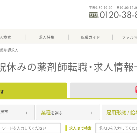
平日9：30-19：00 土日10：00-19：
人検索
求人特集
転職ガイド
ファル
祝休み
の薬剤師転職・求人情報
す
業種
雇用形態 / 給
坂出市
を選ぶ
求人IDで検索