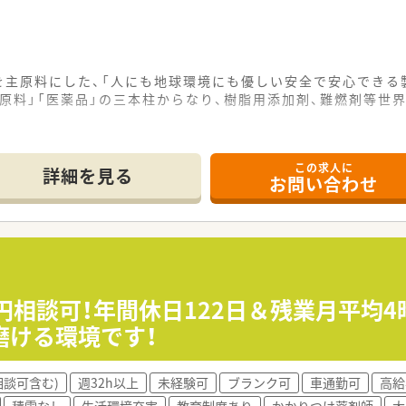
を主原料にした、「人にも地球環境にも優しい安全で安心できる
品原料」「医薬品」の三本柱からなり、樹脂用添加剤、難燃剤等
定剤用途等多くの用途で使用されているハイドロタルサイトは
ム錠剤マグミット錠は国内市場の圧倒的なシェアがあります。
この求人に
あり、全世界に向けた製造販売体制を築いています。
詳細を見る
お問い合わせ
付けで話ができる文化があり、円滑なコミュニケーションの取れ
進のため各種部活動はじめ厚生活動などの場が数多く用意され
万円相談可！年間休日122日＆残業月平均
磨ける環境です！
相談可含む)
週32h以上
未経験可
ブランク可
車通勤可
高給
積雪なし
生活環境充実
教育制度あり
かかりつけ薬剤師
大