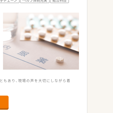
ともあり、現場の声を大切にしながら着
に視認性の高い明るい店舗です。
3名の薬剤師で対応しています。
る清潔感のある待合室が特徴です。