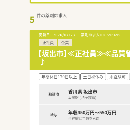
件の薬剤師求人
5
更新日：
2026/07/23
薬剤師求人ID：
596499
正社員
企業
【坂出市】≪正社員≫≪品質
♪
年間休日120日以上
土日祝休み
未経験可
香川県 坂出市
勤務地
坂出駅 (JR予讃線)
年収450万円～550万円
給与
※経験と年齢を考慮