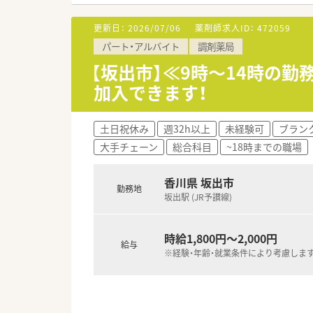
【募集背景と求める人物像につい
更新日：
2026/07/06
薬剤師求人ID：
472059
■さらなるサービス向上のため
パート・アルバイト
調剤薬局
■店舗ごとに独立採算制を導入
■患者様とのコミュニケーショ
【坂出市】≪9時～14時の
加入できます！
【法人特徴について】
■1990年に日本初の医療モー
■創業以来45期連続で増収増益
土日祝休み
週32h以上
未経験可
ブラン
■ヘルシー＆ビューティー事業
大手チェーン
総合科目
~18時までの職場
【求人情報について】
■ご経験や前職の給与を考慮し
香川県 坂出市
勤務地
■昇給率は年4.4パーセントか
坂出駅 (JR予讃線)
■全国転勤の可否など個人のラ
時給1,800円～2,000円
給与
※経験・年齢・就業条件により考慮しま