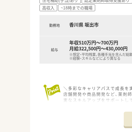
高収入
~18時までの職場
香川県 坂出市
勤務地
年収510万円～700万円
月給322,500円～430,000円
給与
※想定・平均残業、各種手当を含んだ総
※経験・スキルなどにより異なる
＼多彩なキャリアパスで成長を実
店舗開発や商品開発など、薬剤
実なスキルアップをサポートし
【店舗情報と応需状況について】
■坂出駅から徒歩約13分の好
■門前の総合病院から多岐にわた
■店内はガラス張りで陽の光が