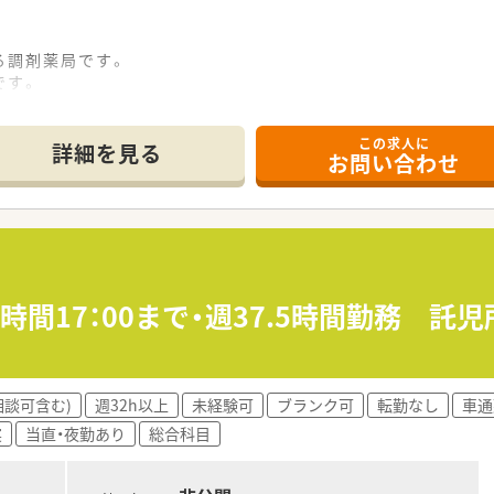
る調剤薬局です。
です。
いる、広々とした室内です。
この求人に
詳細を見る
お問い合わせ
す。
に合った研修を実施しております。
に応じて準備しております。
時間17：00まで・週37.5時間勤務 託
らの体験とともに、幅広く薬剤師の仕事を学び、
出来ます。
相談可含む)
週32h以上
未経験可
ブランク可
転勤なし
車通
併設型、
実
当直・夜勤あり
総合科目
のお薬や化粧品を・・・」というお客様の
ア型、そのインストア型の中でも化粧品を
お客様のニーズに合わせた店舗展開をしております。