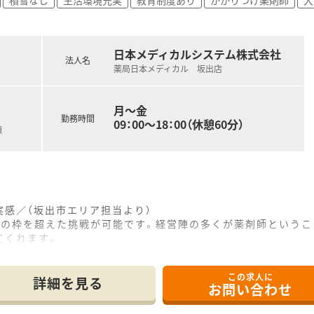
日本メディカルシステム株式会社
法人名
薬局日本メディカル 坂出店
月～金
勤務時間
09：00～18：00（休憩60分）
額
感／（坂出市エリア担当より）
師の枠を超えた挑戦が可能です。経営陣の多くが薬剤師というこ
てくれます。
この求人に
立地に位置しており、水色の大きな看板が目印となっている非常
詳細を見る
お問い合わせ
る科目の処方箋を応需しており、1日平均50枚ほどの処方箋を
差し込む開放的な造りとなっており、患者様がゆったりと過ごせ