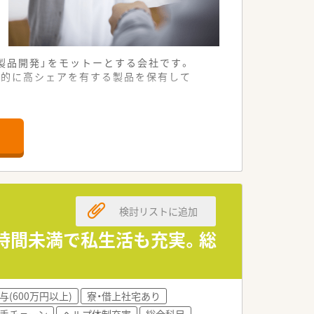
製品開発」をモットーとする会社です。
世界的に高シェアを有する製品を保有して
世界市場で高いシェアがあります。■制
る社風です。
ています。
検討リストに追加
4時間未満で私生活も充実。総
与(600万円以上)
寮・借上社宅あり
手チェーン
ヘルプ体制充実
総合科目