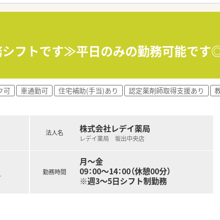
て】
の増員募集となっており、地域医療に貢献したいという意欲的な
しているため、経営的な視点を持って数字の管理や効率化に興味
ンを大切にし、お悩みに寄り添った丁寧な服薬指導や商品提案
勤務シフトです≫平日のみの勤務可能です
ルを誕生させた先駆的な企業であり、全店直営による一貫した質
を達成しており、自己資本率60パーセントを誇る無借金経営で
ク可
車通勤可
住宅補助(手当)あり
認定薬剤師取得支援あり
として自社化粧品やサプリメントの開発も行っており、未病や予
年収600万円まで相談が可能で、正社員として安定した環境で
株式会社レデイ薬局
ら5.8パーセントと業界内でも高い水準を実現しており、頑張り
法人名
レデイ薬局 坂出中央店
イフスタイルに合わせた働き方の選択が可能で、多様なニーズに
月～金
09：00～14：00（休憩00分）
勤務時間
す
※週3～5日シフト制勤務