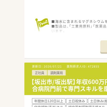
■海水に含まれるマグネシウム
■製品は、「工業用原料」「医薬
います。
■特に塩化ビニール樹脂用熱安
酸緩下剤用途の酸化マグネシウ
■海外にも生産及び営業拠点が
■社内では役職者にも「さん」
■社内のコミュニケーション促
更新日：
2026/07/21
薬剤師求人ID：
472855
正社員
調剤薬局
【坂出市/坂出駅】年収600
合病院門前で専門スキルを
年間休日120日以上
土日祝休み
土日休み(
住宅補助(手当)あり
認定薬剤師取得支援あり