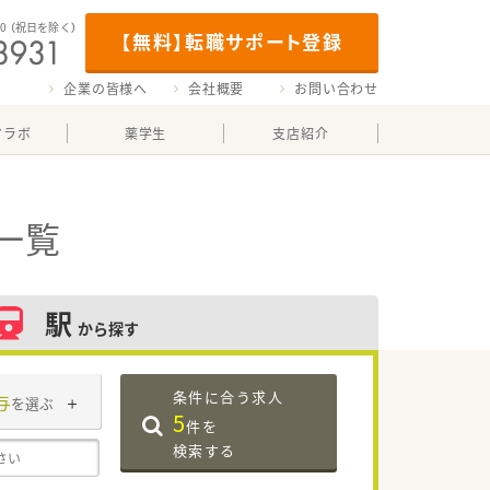
00
（祝日を除く）
【無料】転職サポート登録
企業の皆様へ
会社概要
お問い合わせ
マラボ
薬学生
支店紹介
一覧
駅
から探す
条件に合う求人
与
を選ぶ
5
件を
検索する