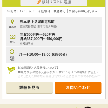
検討リストに追加
年間休日120日以上
未経験可
車通勤可
高給与(600万円以上)
住宅
熊本県 上益城郡嘉島町
健軍交番前駅 (熊本市電Ａ系統)
勤務地
年収500万円～620万円
月給357,000円～450,000円
給与
※経験考慮
月～土10:00～19:00(休憩60分)
勤務
時間
【店舗情報と応需状況について】
■最寄り駅の健軍交番前駅から車で16分ほどの場所に位置して
おり、広大な駐車場も完備されているため自家用車での通勤が可
能です。
■広域医療機関からの処方箋を1日平均5枚から10枚ほど応需し
詳細を見る
お問い合わせ
ており、多種多様な処方内容にじっくりと向き合うことができま
す。
■現在は薬剤師2名体制で運営されており、ショッピングモール
内という利便性の高い環境で落ち着いて日々の業務に取り組め
ます。