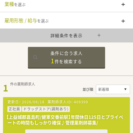
業種
を選ぶ
雇用形態 / 給与
を選ぶ
詳細条件を表示
条件に合う求人
1
件を
検索する
1
件の薬剤師求人
並び順
更新日：
2026/06/18
薬剤師求人ID：
409399
正社員
ドラッグストア(調剤あり)
【上益城郡嘉島町/健軍交番前駅】年間休日125日とプライベ
ートの時間もしっかり確保♪管理薬剤師募集/