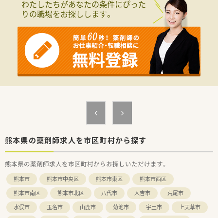
わたしたちがあなたの条件にぴった
りの職場をお探しします。
【法人特徴について】
■ドラッグストア事業を主力の一つとして九州全域に展開して
おり、総合スーパーの強みを活かした利便性の高い店舗作りが特
徴です。
■九州内に19店舗の調剤薬局を運営しており、今後もグループ
間の連携を強めることで配属エリアのさらなる拡大が見込まれ
ています。
■DX化を積極的に推進しており、ピッキングサポートや重量監
査機を全店に導入することで業務の効率化と安全性を両立して
います。
【こんな取り組みをしています】
■「九州えるぼし」や「くるみんマーク」を取得しており、女性薬
剤師が一生涯を通して活躍し続けられる職場環境を整備してい
ます。
熊本県の薬剤師求人を市区町村から探す
■育児休業は最大で3年間まで取得することが可能であり、時短
勤務制度にいたっては子供が中学校を卒業するまで利用可能で
熊本県の薬剤師求人を市区町村からお探しいただけます。
す。
■勤務時間内に受講可能なリテール研修やハピコム研修が充実
熊本市
熊本市中央区
熊本市東区
熊本市西区
しており、働きながら自己研鑽に励むことができる環境を整えて
います。
熊本市南区
熊本市北区
八代市
人吉市
荒尾市
水俣市
玉名市
山鹿市
菊池市
宇土市
上天草市