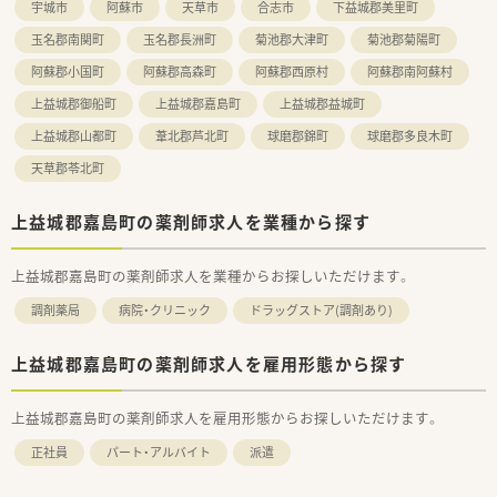
宇城市
阿蘇市
天草市
合志市
下益城郡美里町
玉名郡南関町
玉名郡長洲町
菊池郡大津町
菊池郡菊陽町
阿蘇郡小国町
阿蘇郡高森町
阿蘇郡西原村
阿蘇郡南阿蘇村
上益城郡御船町
上益城郡嘉島町
上益城郡益城町
上益城郡山都町
葦北郡芦北町
球磨郡錦町
球磨郡多良木町
天草郡苓北町
上益城郡嘉島町の薬剤師求人を業種から探す
上益城郡嘉島町の薬剤師求人を業種からお探しいただけます。
調剤薬局
病院・クリニック
ドラッグストア(調剤あり)
上益城郡嘉島町の薬剤師求人を雇用形態から探す
上益城郡嘉島町の薬剤師求人を雇用形態からお探しいただけます。
正社員
パート・アルバイト
派遣