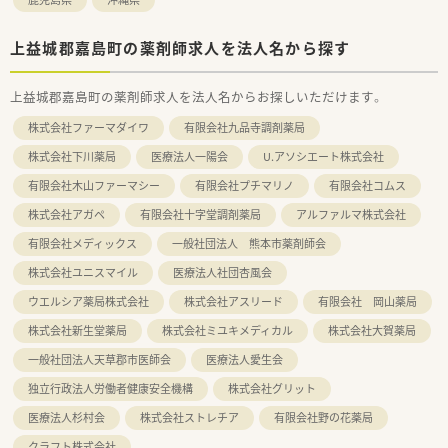
上益城郡嘉島町の薬剤師求人を法人名から探す
上益城郡嘉島町の薬剤師求人を法人名からお探しいただけます。
株式会社ファーマダイワ
有限会社九品寺調剤薬局
株式会社下川薬局
医療法人一陽会
U.アソシエート株式会社
有限会社木山ファーマシー
有限会社プチマリノ
有限会社コムス
株式会社アガペ
有限会社十字堂調剤薬局
アルファルマ株式会社
有限会社メディックス
一般社団法人 熊本市薬剤師会
株式会社ユニスマイル
医療法人社団杏風会
ウエルシア薬局株式会社
株式会社アスリード
有限会社 岡山薬局
株式会社新生堂薬局
株式会社ミユキメディカル
株式会社大賀薬局
一般社団法人天草郡市医師会
医療法人愛生会
独立行政法人労働者健康安全機構
株式会社グリット
医療法人杉村会
株式会社ストレチア
有限会社野の花薬局
クラフト株式会社