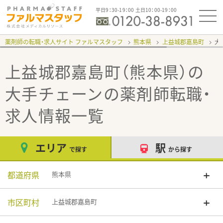
平日9：30-19：00 土日10：00-19：00
薬剤師の転職・求人サイト ファルマスタッフ
熊本県
上益城郡嘉島町
大
上益城郡嘉島町（熊本県）の
大手チェーン
の薬剤師転職・
求人情報一覧
エリア
駅
で探す
から探す
都道府県
熊本県
市区町村
上益城郡嘉島町