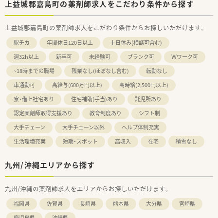
上益城郡嘉島町の薬剤師求人をこだわり条件から探す
上益城郡嘉島町の薬剤師求人をこだわり条件からお探しいただけます。
駅チカ
年間休日120日以上
土日休み(相談可含む)
週32h以上
新卒可
未経験可
ブランク可
Ｗワーク可
~18時までの職場
残業なし(ほぼなし含む)
転勤なし
車通勤可
高給与(600万円以上)
高時給(2,500円以上)
寮・借上社宅あり
住宅補助(手当)あり
託児所あり
認定薬剤師取得支援あり
教育制度あり
シフト制
大手チェーン
大手チェーン以外
ヘルプ体制充実
生活環境充実
短期・スポット
高収入
在宅
積雪なし
九州/沖縄エリアから探す
九州/沖縄の薬剤師求人をエリアからお探しいただけます。
福岡県
佐賀県
長崎県
熊本県
大分県
宮崎県
鹿児島県
沖縄県