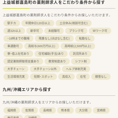
上益城郡嘉島町の薬剤師求人をこだわり条件から探す
上益城郡嘉島町の薬剤師求人をこだわり条件からお探しいただけます。
駅チカ
年間休日120日以上
土日休み(相談可含む)
週32h以上
新卒可
未経験可
ブランク可
Ｗワーク可
~18時までの職場
残業なし(ほぼなし含む)
転勤なし
車通勤可
高給与(600万円以上)
高時給(2,500円以上)
寮・借上社宅あり
住宅補助(手当)あり
託児所あり
認定薬剤師取得支援あり
教育制度あり
シフト制
大手チェーン
大手チェーン以外
ヘルプ体制充実
生活環境充実
短期・スポット
高収入
在宅
積雪なし
九州/沖縄エリアから探す
九州/沖縄の薬剤師求人をエリアからお探しいただけます。
福岡県
佐賀県
長崎県
熊本県
大分県
宮崎県
鹿児島県
沖縄県