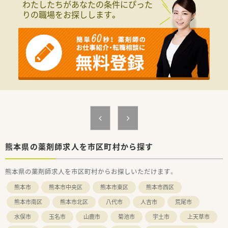
わたしたちがあなたの条件にぴった
りの職場をお探しします。
【法人特徴について】
■ドラッグストア事業を主力の一つとして九州全域に展開して
おり、総合スーパーの強みを活かした利便性の高い店舗作りが特
徴です。
■九州内に19店舗の調剤薬局を運営しており、今後もグループ
間の連携を強めることで配属エリアのさらなる拡大が見込まれ
ています。
■DX化を積極的に推進しており、ピッキングサポートや重量監
査機を全店に導入することで業務の効率化と安全性を両立して
います。
【こんな取り組みをしています】
■「九州えるぼし」や「くるみんマーク」を取得しており、女性薬
剤師が一生涯を通して活躍し続けられる職場環境を整備してい
ます。
熊本県の薬剤師求人を市区町村から探す
■育児休業は最大で3年間まで取得することが可能であり、時短
勤務制度にいたっては子供が中学校を卒業するまで利用可能で
熊本県の薬剤師求人を市区町村からお探しいただけます。
す。
■勤務時間内に受講可能なリテール研修やハピコム研修が充実
熊本市
熊本市中央区
熊本市東区
熊本市西区
しており、働きながら自己研鑽に励むことができる環境を整えて
います。
熊本市南区
熊本市北区
八代市
人吉市
荒尾市
水俣市
玉名市
山鹿市
菊池市
宇土市
上天草市