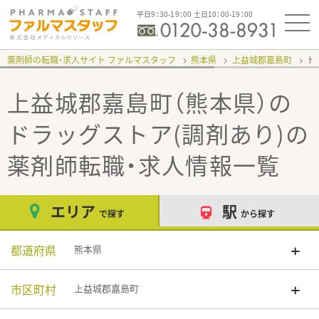
平日9：30-19：00 土日10：00-19：00
薬剤師の転職・求人サイト ファルマスタッフ
熊本県
上益城郡嘉島町
ド
上益城郡嘉島町（熊本県）の
ドラッグストア(調剤あり)
の
薬剤師転職・求人情報一覧
エリア
駅
で探す
から探す
都道府県
熊本県
市区町村
上益城郡嘉島町