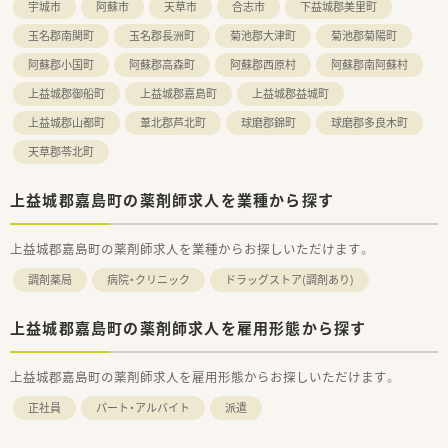
宇城市
阿蘇市
天草市
合志市
下益城郡美里町
玉名郡南関町
玉名郡長洲町
菊池郡大津町
菊池郡菊陽町
阿蘇郡小国町
阿蘇郡高森町
阿蘇郡西原村
阿蘇郡南阿蘇村
上益城郡御船町
上益城郡嘉島町
上益城郡益城町
上益城郡山都町
葦北郡芦北町
球磨郡錦町
球磨郡多良木町
天草郡苓北町
上益城郡嘉島町の薬剤師求人を業種から探す
上益城郡嘉島町の薬剤師求人を業種からお探しいただけます。
調剤薬局
病院・クリニック
ドラッグストア(調剤あり)
上益城郡嘉島町の薬剤師求人を雇用形態から探す
上益城郡嘉島町の薬剤師求人を雇用形態からお探しいただけます。
正社員
パート・アルバイト
派遣