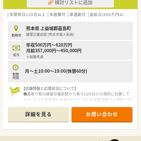
検討リストに追加
年間休日120日以上
未経験可
車通勤可
高給与(600万円以上)
住宅
熊本県 上益城郡嘉島町
健軍交番前駅 (熊本市電Ａ系統)
勤務地
年収500万円～620万円
月給357,000円～450,000円
給与
※経験考慮
月～土10:00～19:00(休憩60分)
勤務
時間
【店舗情報と応需状況について】
■最寄り駅の健軍交番前駅から車で16分ほどの場所に位置して
おり、広大な駐車場も完備されているため自家用車での通勤が可
能です。
■広域医療機関からの処方箋を1日平均5枚から10枚ほど応需し
詳細を見る
お問い合わせ
ており、多種多様な処方内容にじっくりと向き合うことができま
す。
■現在は薬剤師2名体制で運営されており、ショッピングモール
内という利便性の高い環境で落ち着いて日々の業務に取り組め
ます。