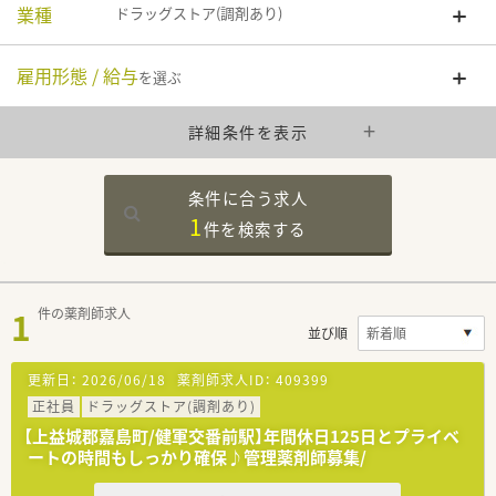
業種
ドラッグストア(調剤あり)
雇用形態 / 給与
を選ぶ
詳細条件を表示
条件に合う求人
1
件を
検索する
1
件の薬剤師求人
並び順
更新日：
2026/06/18
薬剤師求人ID：
409399
正社員
ドラッグストア(調剤あり)
【上益城郡嘉島町/健軍交番前駅】年間休日125日とプライベ
ートの時間もしっかり確保♪管理薬剤師募集/