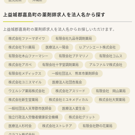
上益城郡嘉島町の薬剤師求人を法人名から探す
上益城郡嘉島町の薬剤師求人を法人名からお探しいただけます。
株式会社ファーマダイワ
有限会社九品寺調剤薬局
株式会社下川薬局
医療法人一陽会
U.アソシエート株式会社
有限会社木山ファーマシー
有限会社プチマリノ
有限会社コムス
株式会社アガペ
有限会社十字堂調剤薬局
アルファルマ株式会社
有限会社メディックス
一般社団法人 熊本市薬剤師会
株式会社ユニスマイル
医療法人社団杏風会
ウエルシア薬局株式会社
株式会社アスリード
有限会社 岡山薬局
株式会社新生堂薬局
株式会社ミユキメディカル
株式会社大賀薬局
一般社団法人天草郡市医師会
医療法人愛生会
独立行政法人労働者健康安全機構
株式会社グリット
医療法人杉村会
株式会社ストレチア
有限会社野の花薬局
クラフト株式会社