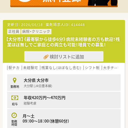
■数名の指導薬剤師が在籍しており、抗がん剤治療への関与、精
神科領域での薬物治療への関わり等を積極的行っています。
■認定薬剤師の取得費用もサポートがございます。
更新日：
2026/06/18
薬剤師求人ID：
414448
正社員
病院・クリニック
【大分市】《最寄駅から徒歩6分》病院未経験者の方も歓迎！残
業ほぼ無しでご家庭との両立も可能！増員での募集！
検討リストに追加
駅チカ
未経験可
残業なし(ほぼなし含む)
シフト制
大手チェーン以外
大分県 大分市
大分駅 (JR日豊本線)
勤務地
年収420万円～470万円
経験考慮
給与
月～土
09：00～18：00（休憩60分）
勤務
時間