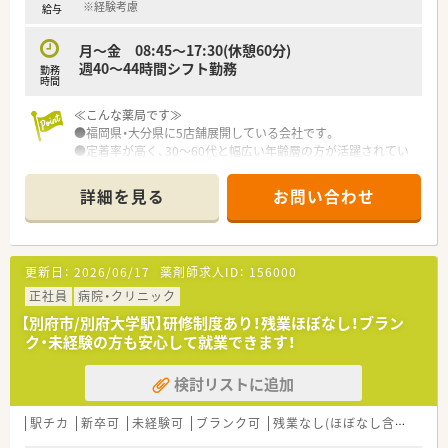
社が必要と認めた場合は 功労の内容に応じて表彰し、功労金の
※経験考慮
給与
授与を行います。
月～金 08:45～17:30(休憩60分)
＜企業特徴＞
週40～44時間シフト勤務
勤務
■大分県内に12店舗展開している会社です。
時間
■創業150年を超える老舗薬局になります。
皆さんで協力をしながらお休みを取るなどチームワークの良い
≪こんな薬局です≫
薬局です。
●福岡県・大分県に5店舗展開している会社です。
■保険調剤だけでは限界があるため、会社の資源である漢方・
●定着率が高く、30～60代と幅広い年齢層の方が活躍されてい
OTCを活用した事業構想も計画されています。未病・予防に興味
ます。
がある方は歓迎です。
●今後新規出店計画もあり、増員での募集です。
詳細を見る
お問い合わせ
■入社3年目までに、社員としての土台（基本）を身に付けること
●有給取得率が高く、しっかり休める環境が整っています。
を目標とします。社員の能力やスキル、ライフステージの変化な
どに応じて活躍出来るステージがあります。
更新日：
2026/06/17
薬剤師求人ID：
156000
正社員
病院・クリニック
【別府市/別府大学駅】研修制度あり！残業ほぼなし！ブラン
ク・未経験の方も安心して就業できます！
検討リストに追加
駅チカ
新卒可
未経験可
ブランク可
残業なし(ほぼなし含む)
転