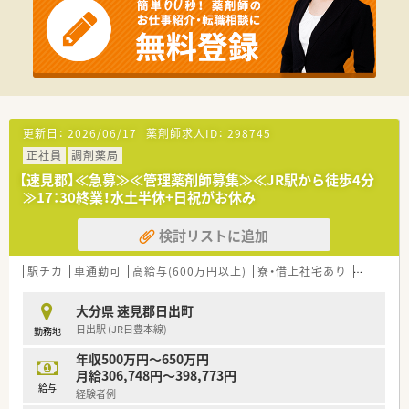
てご就業できます。
■希望者へは資格取得費用補助もございます。
更新日：
2026/06/17
薬剤師求人ID：
298745
正社員
調剤薬局
【速見郡】≪急募≫≪管理薬剤師募集≫≪JR駅から徒歩4分
≫17：30終業！水土半休+日祝がお休み
検討リストに追加
駅チカ
車通勤可
高給与(600万円以上)
寮・借上社宅あり
住宅補助
大分県 速見郡日出町
日出駅 (JR日豊本線)
勤務地
年収500万円～650万円
月給306,748円～398,773円
給与
経験者例