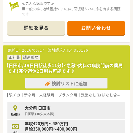
≪こんな病院です≫
■一般58床、地域包括ケア41床、回復期リハ43床を有する病院
です
■地域の皆さまのニーズに応えるため当院を拠点に、関連施設に
は介護老人保健施設・グループホーム等を運営しております。
詳細を見る
お問い合わせ
更新日：
2026/06/17
薬剤師求人ID：
350186
正社員
調剤薬局
【日田市/JR日田駅徒歩11分】<急募>内科の病院門前の薬局
です！完全週休2日制も可能です♪
検討リストに追加
駅チカ
新卒可
未経験可
ブランク可
残業なし(ほぼなし含む)
転
大分県 日田市
日田駅 (JR久大本線)
勤務地
年収420万円～480万円
月給350,000円～400,000円
給与