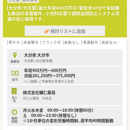
正社員
調剤薬局
■ブランクがある方や未経験の方も歓迎しており、充実した研修
【大分市/大在駅】最大年収600万円可！駅徒歩10分で未経験
制度で安心して業務を始められます。
も歓迎の急募案件。小児科応需で調剤過誤防止システム完
■チームワークを重視し、周囲と協調しながら患者様のために行
備の安心環境です。
動できる人物像を求めています。
検討リストに追加
【勤務実態について】
■木曜日は17時、その他の平日も18時には終業するため、夕方の
時間を有効に活用できる環境です。
駅チカ
未経験可
ブランク可
転勤なし
車通勤可
高給与(600万円以上)
■4週8休制を採用しており、しっかりとした休日を確保しなが
らメリハリをつけて勤務できます。
大分県 大分市
■残業は月平均5時間程度と少なく、無理のない勤務体系で家庭
大在駅 (JR日豊本線)
勤務地
や趣味との両立がしやすい職場です。
年収450万円～600万円
【こんな取り組みをしています】
月給281,250円～375,000円
■専門書を各店舗に配置して自由に閲覧できるようにし、日々の
給与
※ご経験・ご年齢等を考慮の上決定
業務での疑問解決をサポートします。
■地域住民に向けて地方紙で健康情報を発信するなど、薬局の枠
株式会社輔仁薬局
を超えた啓発活動を行っています。
法人
ほじん薬局 大在店
■ヒヤリハット事例をグループ内で共有する仕組みがあり、医療
名
安全に対する意識を高めています。
月火水木金 09:00～18:00（休憩60分）
土 09:00～13:00（休憩なし）
勤務
※1か月単位の変形労働時間制、週平均40時間勤務
時間