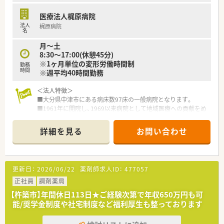
ます。
医療法人梶原病院
法人
梶原病院
名
月～土
8:30〜17:00(休憩45分)
※1ヶ月単位の変形労働時間制
勤務
時間
※週平均40時間勤務
＜法人特徴＞
■大分県中津市にある病床数97床の一般病院となります。
■1961年に開院し、1969以来病院として地域医療への貢献をめ
ざして機能充実を図ってきました。
​■成長・拡大し誠実に地域に関わることで信頼を得る病院を目指
詳細を見る
お問い合わせ
しております。
■一般病棟は、内科系と外科系の複合型で構成されております。
■療養病棟は、医学的管理が必要な要介護認定者も受け入れてお
ります。
更新日：
2026/06/22
薬剤師求人ID：
477057
■緊急の患者様、急性期病院からの受け入れ、在宅患者様や介護
施設からの慢性疾患憎悪患者様などの受け入れも行っておりま
正社員
調剤薬局
す。
【杵築市】年間休日113日★ご経験次第で年収650万円も可
能/奨学金制度や社宅制度など福利厚生も整っております
＜薬剤部の紹介＞
■院内処方となり、外来の患者数は1日あたり35名程度でござい