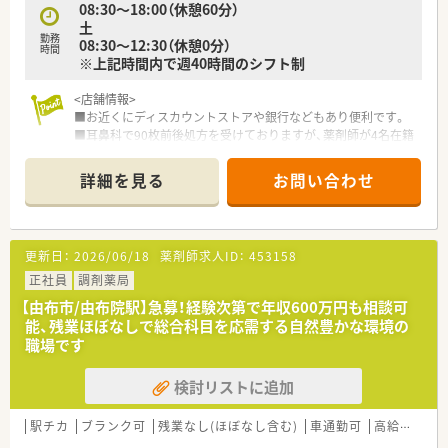
08:30～18:00（休憩60分）
土
勤務
08:30～12:30（休憩0分）
時間
※上記時間内で週40時間のシフト制
<店舗情報>
■お近くにディスカウントストアや銀行などもあり便利です。
■耳鼻科で90枚前後処方を受けておりますが、薬剤師が4名在籍
している為、残業も少ない店舗となっております。
■17台が停められる広い駐車場がある店舗です。
詳細を見る
お問い合わせ
<こんな薬局です>
■創業は1970年と50年に渡って地域の皆様の健康を支える商
品・サービスをお届することを
更新日：
2026/06/18
薬剤師求人ID：
453158
使命としてまりました。
■大分県内に10店舗の薬局を展開しています。
正社員
調剤薬局
■調剤事業・OTC事業・人材紹介サービスの3事業を行っておりま
【由布市/由布院駅】急募！経験次第で年収600万円も相談可
す。
能、残業ほぼなしで総合科目を応需する自然豊かな環境の
職場です
<福利厚生>
■住宅手当（既婚・未婚により規定あり）の支給もございます。
検討リストに追加
■遠方からの通勤者には高速代の支給もございます。
■転居が必要な方は、転居費用のご相談も可能です。
駅チカ
ブランク可
残業なし(ほぼなし含む)
車通勤可
高給与(600万円以上)
<教育制度>