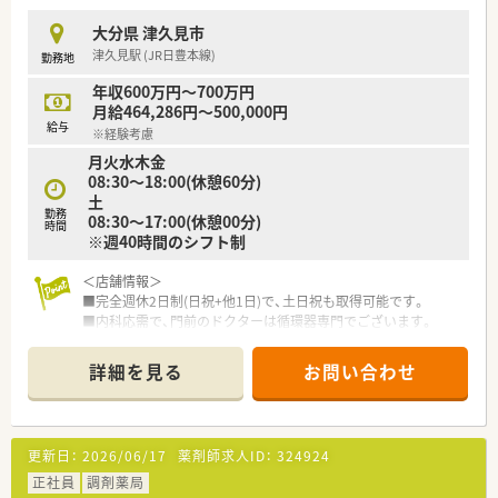
■これまでのご経験やスキルを十分に考慮し、年収420万円から
480万円の範囲で給与を決定します。
大分県 津久見市
■賞与の支給はありませんが、その分が年収にしっかりと反映さ
津久見駅 (JR日豊本線)
勤務地
れている給与体系となっております。
年収600万円～700万円
【勤務実態について】
月給464,286円～500,000円
■終業時間は17:30と早く、残業もほとんど発生しないため、終
給与
※経験考慮
業後の時間を有効に活用できます。
月火水木金
■土曜日の勤務時間は13:00までとなっており、週末のプライベ
08:30～18:00(休憩60分)
ートな時間も十分に確保できます。
土
■年次有給休暇に加えて夏季休暇や年末年始休暇も整備されて
勤務
08:30～17:00(休憩00分)
おり、
時間
※週40時間のシフト制
＜店舗情報＞
■完全週休2日制(日祝+他1日)で、土日祝も取得可能です。
■内科応需で、門前のドクターは循環器専門でございます。
■在宅は、月・木に施設の対応が1件ございます。
■処方枚数に対し、充分な人数体制をとっているため、無理なく
詳細を見る
お問い合わせ
ご就業できる環境です。
＜法人特徴＞
更新日：
2026/06/17
薬剤師求人ID：
324924
■法人としては1店舗のみの経営ですが、母体が医薬品卸の会社
で非常に安定しています。
正社員
調剤薬局