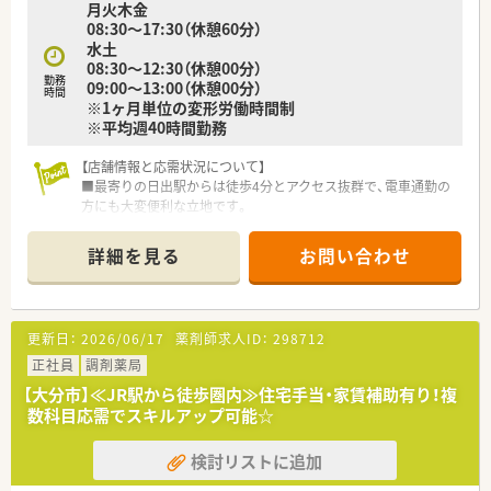
月火木金
08:30～17:30（休憩60分）
水土
08:30～12:30（休憩00分）
勤務
09:00～13:00（休憩00分）
時間
※1ヶ月単位の変形労働時間制
※平均週40時間勤務
【店舗情報と応需状況について】
■最寄りの日出駅からは徒歩4分とアクセス抜群で、電車通勤の
方にも大変便利な立地です。
■日出児玉病院の門前にあり、主に内科や呼吸器科など複数の科
目を1日平均51枚応需します。
詳細を見る
お問い合わせ
■薬剤師は常時2名体制で、事務スタッフと連携しながら落ち着
いて業務に取り組めます。
【募集背景と求める人物像について】
更新日：
2026/06/17
薬剤師求人ID：
298712
■今後のさらなるサービス向上を目指し、組織体制を強化するた
めの増員募集となります。
正社員
調剤薬局
■これまでの調剤薬局でのご経験を活かし、チームの中心として
【大分市】≪JR駅から徒歩圏内≫住宅手当・家賃補助有り！複
活躍してくださる方を求めています。
数科目応需でスキルアップ可能☆
■協調性を持ってお仕事に取り組めるなど、スキルだけでなくお
人柄も重視した採用を行っています。
検討リストに追加
【求人情報について】