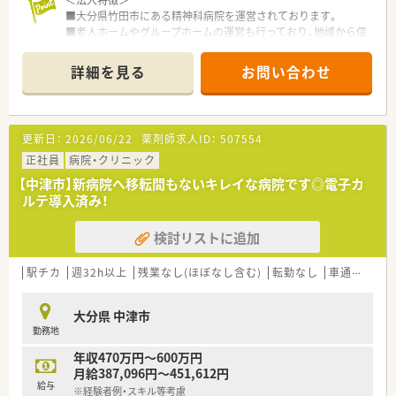
＜法人特徴＞
■大分県竹田市にある精神科病院を運営されております。
■老人ホームやグループホームの運営も行っており、地域から信
頼される医療法人を目指しております。
詳細を見る
お問い合わせ
＜薬剤部の紹介＞
■薬剤師は常勤が1名、パートの方が1名在籍されております。
■パートの方は、月～金の10時～17時でご就業されているため、
しっかりとサポートして頂けます。
更新日：
2026/06/22
薬剤師求人ID：
507554
■お二人とも60代の男性で、経験が豊富な方々です。
■電子カルテとなり、全自動分包機も導入されており、業務削減
正社員
病院・クリニック
に努めております。
【中津市】新病院へ移転間もないキレイな病院です◎電子カ
■院外処方となるため、入院患者様の調剤業務がメインとなりま
ルテ導入済み！
す。
■月～木に調剤業務をメインに行い、金曜日は持参薬管理やミキ
検討リストに追加
シング等を行っております。
■月～金の8:30～17:00就業となり、土日祝はお休みとなりま
す。
駅チカ
週32h以上
残業なし(ほぼなし含む)
転勤なし
車通勤可
高
■残業は基本的に発生せず、ほぼ定時で上がることが出来ます。
■212床・4病棟あり、各病棟毎に担当を決めております。
大分県 中津市
■夜間対応は発生致しません。
勤務地
■医師・看護師との関係も良好でございます。
■病院から1km圏内に単身向けの寮(2DK)があり、1万円～1万5
年収470万円～600万円
千円負担で住むことが出来ます。
月給387,096円～451,612円
■託児所はありませんが、病院近辺に入園可能な保育所がござい
給与
※経験者例・スキル等考慮