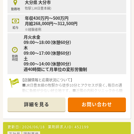
大分県 大分市
短勤務ができる制度です。
牧駅 (JR日豊本線)
勤務地
■インフルエンザの予防接種費用は会社が負担致します。
■福利厚生サービス加入では、映画・テーマパークチケット割引
年収430万円～500万円
パッケージツアー・ホテル割引などが受けられます。
月給268,000円～312,500円
■家で洗濯・アイロンがけの必要がないようにレンタル白衣を利
給与
※経験者例
用しており、いつでも清潔な白衣を着用出来ます。
月火水金
■グループ店舗で調剤した場合、従業員と一定範囲の家族のお薬
09:00～18:00（休憩60分）
代の補助やOTCの社員価格で購入できます。
木
09:00～17:00（休憩60分）
<こんな会社です>
勤務
土
■輔仁薬局グループは大分県内に26店舗運営しております。一
時間
09:00～14:00（休憩00分）
部の店舗では24時間体制で救急医療一旦を担っています。
週40時間にて月単位の変形労働制
■保険調剤薬局がメインですが、セルフメディケーションを推進
する為OTCのアイテム数も増やしているところです。
【店舗情報と応需状況について】
■2003年から地方紙に地域の皆様のお役に立てるようにタイム
■JR日豊本線の牧駅から徒歩10分とアクセスが良く、毎日の通
リーなテーマで薬や健康に関する情報を掲載しています。
勤に負担が少ない好立地です。 ■近隣の内科クリニックから糖
尿病領域を中心に、1日平均60枚ほどの処方箋を応需していま
す。
詳細を見る
お問い合わせ
■薬剤師は正社員とパートを合わせて4名在籍しており、事務ス
タッフと共に協力して働いています。
【募集背景と求める人物像について】
更新日：
2026/06/18
薬剤師求人ID：
452199
■体制強化を目的とした増員募集を行っており、長く腰を据えて
働ける方を積極的に採用しています。