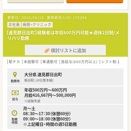
■地域密着をモットーに50年以上の歴史がございます。
■日田市・玖珠郡・うきは市に11店舗展開しております。
■会社として社員のライフスタイルに合わせた採用を行ってお
更新日：
2026/06/18
薬剤師求人ID：
170294
ります。
■今後も店舗展開を見据えており、成長が望める企業です。
正社員
病院・クリニック
■社長や役員との距離が近く、風通しが良いので評価次第でエリ
【速見郡日出町】経験者は年収600万円可能★週休2日制/メ
アマネージャーや役員にキャリアアップするチャンスもござい
リハリ勤務
ます。
■独立開業支援制度もあり、開業後のサポートも充実しておりま
検討リストに追加
す。
■数名の指導薬剤師が在籍しており、抗がん剤治療への関与、精
神科領域での薬物治療への関わり等を積極的行っています。
駅チカ
未経験可
車通勤可
高給与(600万円以上)
シフト制
大手
■認定薬剤師の取得費用もサポートがございます。
大分県 速見郡日出町
暘谷駅 (JR日豊本線)
勤務地
年収500万円～600万円
月給416,667円～500,000円
給与
※経験考慮
月～土
08：30～17：30（休憩60分）
09：00～18：00（休憩60分）
勤務
時間
※上記曜日・時間の週5日勤務