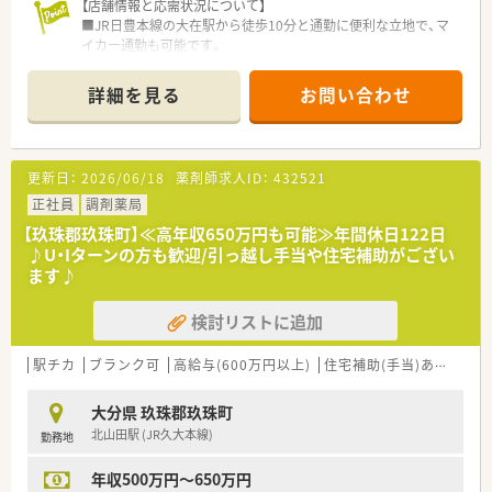
【店舗情報と応需状況について】
■JR日豊本線の大在駅から徒歩10分と通勤に便利な立地で、マ
イカー通勤も可能です。
■主に小児科と胃腸科の処方箋を1日に平均100枚ほど応需して
おり、地域の健康を支えています。
詳細を見る
お問い合わせ
■薬剤師3名と事務員2名の体制で、互いに協力し合いながら
日々の業務に取り組んでいます。
【募集背景と求める人物像について】
更新日：
2026/06/18
薬剤師求人ID：
432521
■欠員補充と将来的な体制強化を見据えた募集のため、正社員と
して働く方を急募しています。
正社員
調剤薬局
■経験よりもコミュニケーション能力を重視しており、周囲と協
【玖珠郡玖珠町】≪高年収650万円も可能≫年間休日122日
調性を持って働ける方を歓迎します。
♪U・Iターンの方も歓迎/引っ越し手当や住宅補助がござい
■変化に対して柔軟に対応できる方や、成長意欲を持って業務に
ます♪
取り組める方を求めています。
検討リストに追加
【職場環境と雰囲気】
■調剤過誤防止のために監査レンジを全店に導入しており、安心
して業務に集中できます。
駅チカ
ブランク可
高給与(600万円以上)
住宅補助(手当)あり
シフ
■経営企画室があり、若い世代の企画や意見が通りやすい環境作
りに積極的に取り組んでいます。
大分県 玖珠郡玖珠町
■店舗間でのヘルプ体制が整っているため、急な休みが必要な際
北山田駅 (JR久大本線)
勤務地
も相談しやすい雰囲気です。
年収500万円～650万円
【こんな方が活躍中】