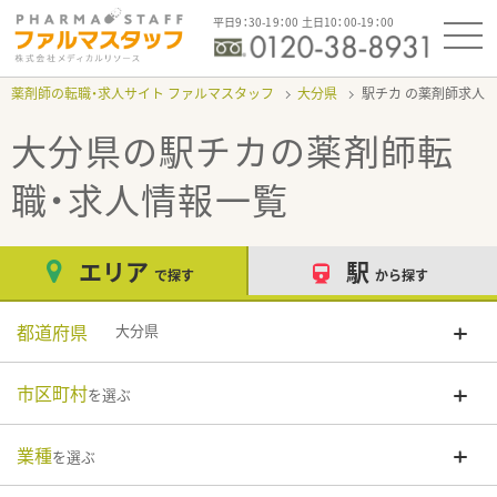
平日9：30-19：00 土日10：00-19：00
薬剤師の転職・求人サイト ファルマスタッフ
大分県
駅チカ
大分県の駅チカ
の薬剤師転
職・求人情報一覧
エリア
駅
で探す
から探す
都道府県
大分県
市区町村
を選ぶ
業種
を選ぶ