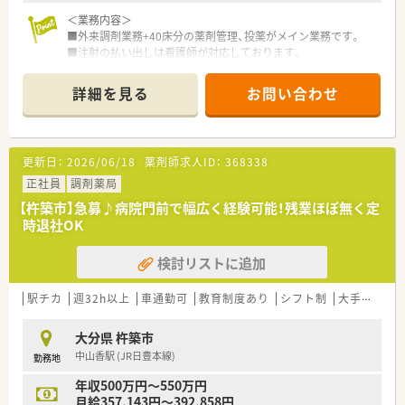
＜業務内容＞
■外来調剤業務+40床分の薬剤管理、投薬がメイン業務です。
■注射の払い出しは看護師が対応しております。
■調剤薬局のみのご経験でも問題ございません！
■夜勤や当直、オンコールはございません。
詳細を見る
お問い合わせ
＜周辺環境＞
■ＪＲ最寄駅から徒歩6分の好立地にございます。
更新日：
2026/06/18
薬剤師求人ID：
368338
■最寄バス停からも徒歩1分と便利です。
■中心部にございますので、周辺にはコンビニやホテル・飲食店
正社員
調剤薬局
などが立ち並んでいるエリアにございます。
【杵築市】急募♪病院門前で幅広く経験可能！残業ほぼ無く定
■ホテルのようなきれいな病院です！
時退社OK
＜こんな病院です>
検討リストに追加
■入院・お産・手術・外来を行う本院と、不妊症ART、産婦人科、妊
婦健診を専門に行う分院、小児診療・検診・予防接種を行う「３つ
の医療施設」で女性の一生をトータルでサポートしています。
駅チカ
週32h以上
車通勤可
教育制度あり
シフト制
大手チェーン以外
■最新の設備が導入されており、患者様に最適な医療を提供して
おります。
大分県 杵築市
■現在、薬剤師常勤1名+助手1名の方がいらっしゃいます。
中山香駅 (JR日豊本線)
勤務地
■毎年社員旅行（全額病院負担）を行うなど福利厚生にも力を入
れています。
年収500万円～550万円
月給357,143円～392,858円