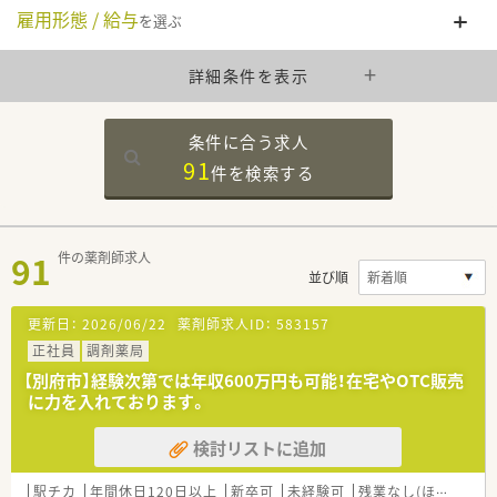
雇用形態 / 給与
を選ぶ
詳細条件を表示
条件に合う求人
91
件を
検索する
91
件の薬剤師求人
並び順
更新日：
2026/06/22
薬剤師求人ID：
583157
正社員
調剤薬局
【別府市】経験次第では年収600万円も可能！在宅やOTC販売
に力を入れております。
検討リストに追加
駅チカ
年間休日120日以上
新卒可
未経験可
残業なし(ほぼなし含む)