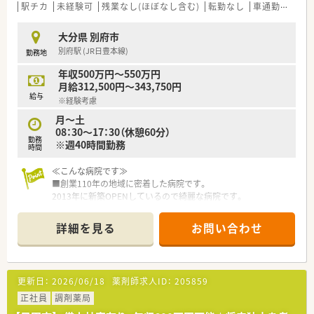
ベートを応援しています。
駅チカ
未経験可
残業なし(ほぼなし含む)
転勤なし
車通勤可
教
■永年勤続表彰10・20・30年で祝い金支給がございます。
■年齢層は30~40代の方が活躍されいる薬局です。
大分県 別府市
■新卒採用もされており、教育体制も整っております。
別府駅 (JR日豊本線)
勤務地
■事務職の方もピッキングの補助をされております。
年収500万円～550万円
月給312,500円～343,750円
給与
※経験考慮
月～土
08：30～17：30（休憩60分）
勤務
※週40時間勤務
時間
≪こんな病院です≫
■創業110年の地域に密着した病院です。
2013年に新築OPENしているので綺麗な病院です。
■病院内にサービス付き高齢者住宅がございますので医療・介
護・住まいの連携を推進しています。
詳細を見る
お問い合わせ
更新日：
2026/06/18
薬剤師求人ID：
205859
正社員
調剤薬局