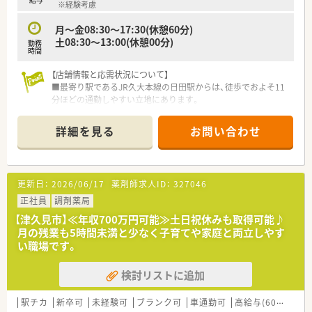
※経験考慮
月～金08:30～17:30(休憩60分)
土08:30～13:00(休憩00分)
勤務
時間
【店舗情報と応需状況について】
■最寄り駅であるJR久大本線の日田駅からは、徒歩でおよそ11
分ほどの通勤しやすい立地にあります。
■主な応需科目は内科や呼吸器科、循環器科などで、1日の処方
箋枚数は平均して40枚ほどです。
詳細を見る
お問い合わせ
■薬剤師は常勤の方が1名、事務員は3名体制で、協力しながら
日々の業務に取り組んでいます。
【募集背景と求める人物像について】
更新日：
2026/06/17
薬剤師求人ID：
327046
■今回は欠員補充のための募集ですが、未経験の方やブランクが
ある方も含めて幅広く歓迎しております。
正社員
調剤薬局
■患者様一人ひとりとのコミュニケーションを大切にし、地域医
【津久見市】≪年収700万円可能≫土日祝休みも取得可能♪
療に貢献したいという意欲をお持ちの方を求めています。
月の残業も5時間未満と少なく子育てや家庭と両立しやす
■チームワークを尊重し、周囲のスタッフと円滑な人間関係を築
い職場です。
きながら業務に取り組める方を歓迎します。
検討リストに追加
【求人情報について】
■休日は日曜日と祝日に加えて、シフト制で平日にもう1日お休
みが取れる完全週休2日制です。
駅チカ
新卒可
未経験可
ブランク可
車通勤可
高給与(600万円以上)