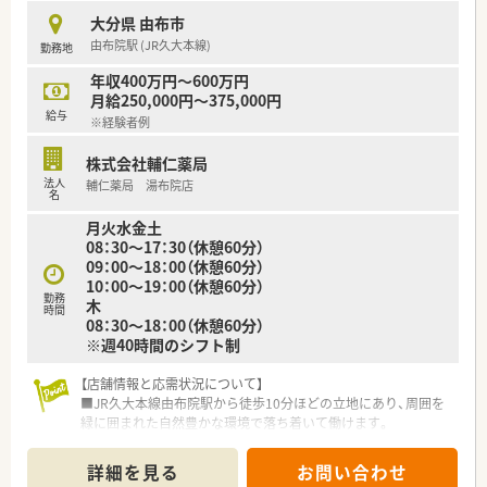
■新入社員研修、各種セミナー、社内研修など年次毎やテーマ毎
大分県 由布市
に研修を実施しております。
由布院駅 (JR久大本線)
勤務地
年収400万円～600万円
月給250,000円～375,000円
給与
※経験者例
株式会社輔仁薬局
法人
輔仁薬局 湯布院店
名
月火水金土
08：30～17：30（休憩60分）
09：00～18：00（休憩60分）
10：00～19：00（休憩60分）
勤務
木
時間
08：30～18：00（休憩60分）
※週40時間のシフト制
【店舗情報と応需状況について】
■JR久大本線由布院駅から徒歩10分ほどの立地にあり、周囲を
緑に囲まれた自然豊かな環境で落ち着いて働けます。
■呼吸器科や循環器科をはじめ、小児科や整形外科など多岐にわ
たる科目を応需しており、1日約60枚に対応しています。
詳細を見る
お問い合わせ
■薬剤師は常勤2名と事務員2名の4名体制で運営しており、ベテ