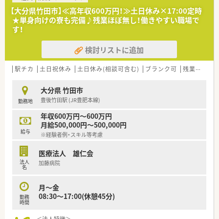
【大分県竹田市】≪高年収600万円！≫土日休み×17:00定時
★単身向けの寮も完備♪残業ほぼ無し！働きやすい職場で
す！
検討リストに追加
駅チカ
土日祝休み
土日休み(相談可含む)
ブランク可
残業なし(ほぼなし含む)
大分県 竹田市
豊後竹田駅 (JR豊肥本線)
勤務地
年収600万円～600万円
月給500,000円～500,000円
給与
※経験者例・スキル等考慮
医療法人 雄仁会
法人
加藤病院
名
月～金
08:30〜17:00(休憩45分)
勤務
時間