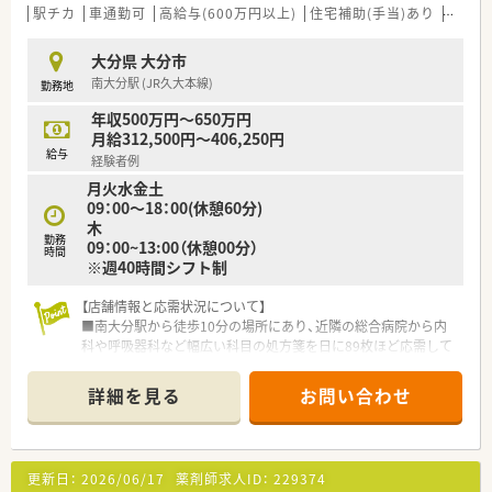
■これまでのご経験やスキルを十分に考慮し、年収500万円から
駅チカ
車通勤可
高給与(600万円以上)
住宅補助(手当)あり
教育制
650万円をご提示します。
■年間休日は117日と多く確保されており、日曜祝日と他1日の
大分県 大分市
完全週休2日制です。
南大分駅 (JR久大本線)
勤務地
■安心して長く働けるよう、住宅手当や退職金、産休育休制度な
どの福利厚生が整っています。
年収500万円～650万円
月給312,500円～406,250円
【想定される業務内容】
給与
経験者例
■病院門前のため、内科を中心に呼吸器科、循環器科など幅広い
月火水金土
処方箋の調剤業務が中心です。
09：00～18：00(休憩60分)
■患者様としっかり向き合えるよう、一人当たりの処方箋枚数を
木
25枚程度に調整しています。
勤務
09：00~13:00（休憩00分）
■漢方薬も多く取り扱っているため、漢方に関する知識やスキル
時間
※週40時間シフト制
を身につけることができます。
【店舗情報と応需状況について】
■南大分駅から徒歩10分の場所にあり、近隣の総合病院から内
科や呼吸器科など幅広い科目の処方箋を日に89枚ほど応需して
います。
■薬剤師2名体制で運営されており、1人あたりの処方箋対応枚
詳細を見る
お問い合わせ
数を約25枚に抑えることで、安全かつ丁寧な服薬指導を実践し
ています。
■広範囲な診療科に触れることができる環境のため、多岐にわた
る知識を習得しながらスキルアップを目指したい方に最適な職
更新日：
2026/06/17
薬剤師求人ID：
229374
場です。