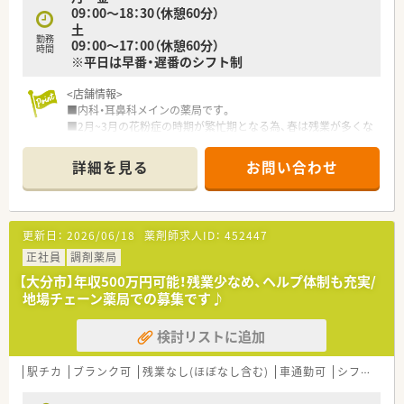
09：00～18：30（休憩60分）
土
勤務
09：00～17：00（休憩60分）
時間
※平日は早番・遅番のシフト制
<店舗情報>
■内科・耳鼻科メインの薬局です。
■2月~3月の花粉症の時期が繁忙期となる為、春は残業が多くな
っております。
■耳鼻科の患者様は、小さなお子様が多いため店舗内にはプレイ
詳細を見る
お問い合わせ
ルームもございます。
<研修制度>
■2ヶ月に1回は従業員の誰でも参加できる自己参加型のセミナ
更新日：
2026/06/18
薬剤師求人ID：
452447
ーを実施しています。現場ですぐに活かせる内容で、先生より最
新の知識が習得できます。受講すれば認定の単位として申請が
正社員
調剤薬局
可能です。
【大分市】年収500万円可能！残業少なめ、ヘルプ体制も充実/
■専門書などの書籍を各店舗に配置し、いつでも活用できてるよ
地場チェーン薬局での募集です♪
うにしています。
■研修認定薬剤師の申請費用を補助、MPラーニング（eラーニン
検討リストに追加
グ）受講料は全額会社負担です。
<福利厚生>
駅チカ
ブランク可
残業なし(ほぼなし含む)
車通勤可
シフト制
■育児休暇制度や育児短時間勤務制度の取得実績がございま
す。育児時短勤務は、就学前のお子さんがいる方が1日2時間の時