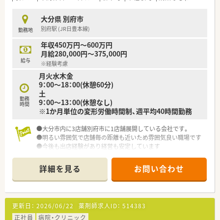
大分県 別府市
別府駅 (JR日豊本線)
勤務地
年収450万円～600万円
月給280,000円～375,000円
給与
※経験考慮
月火水木金
9：00～18：00(休憩60分)
土
勤務
9：00～13：00(休憩なし)
時間
※1か月単位の変形労働時間制、週平均40時間勤務
●大分市内に3店舗別府市に1店舗展開している会社です。
●明るい雰囲気で店舗毎の距離も近いため雰囲気良い職場です
●今後も出店経験があり経営も安定しています
詳細を見る
お問い合わせ
更新日：
2026/06/22
薬剤師求人ID：
514383
正社員
病院・クリニック