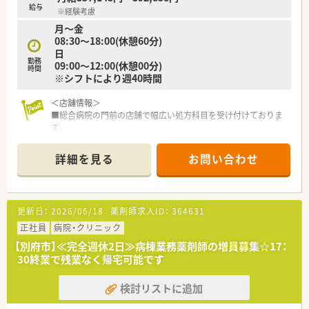
給与
※経験考慮
月～金
08:30～18:00(休憩60分)
日
勤務
09:00～12:00(休憩00分)
時間
※シフトにより週40時間
＜店舗情報＞
■総合病院の門前の店舗で幅広い処方科目を受け付けておりま
す。
■1日平均70枚前後の枚数で薬剤師2名体制で対応しておりま
す。
詳細を見る
お問い合わせ
■12台車が停められる駐車場があり、広い敷地にございます。
<こんな薬局です>
■1982年に1号店を開局してから宇佐市を中心に28店舗展開し
更新日：
2026/06/18
薬剤師求人ID：
364631
ております。
■グループ企業に研究開発やヘルスケアの会社があるなど経営
正社員
病院・クリニック
基盤がしっかりしている会社です。
【別府市】≪完全週休2日≫病棟業務薬剤師の増員募集☆17：
■テニス・バトミントン・ゴルフ・軽音楽などのレクリエーション
30終業で残業なく帰宅可能です
がございます。
■薬物乱用防止キャンペーン参加など社会貢献にも力を入れて
検討リストに追加
おります。
■3人目の子供が生まれたらお祝金を準備するなど社員のプライ