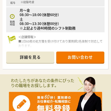
■20代の若手から70代のベテランまで幅広い年代のスタッフが
※経験考慮
給与
現場で活躍されています。
月～金
■子育て中のママさん薬剤師も在籍しており、ライフステージに
08:30～18:00（休憩60分）
合わせた働き方が可能です。
土
■病院勤務の経験のみの方や調剤薬局未経験の方も、研修を経て
勤務
08:30～13:30（休憩00分）
活躍している実績があります。
時間
※上記より週40時間のシフト制勤務
＜店舗情報＞
■1日60枚の処方箋を受け付けており薬剤師2名体制で対応して
おります。
■取り扱い品目は800品目前後ございます。
■お近くにコンビニや飲食店もございます。
詳細を見る
お問い合わせ
≪こんな薬局です≫
■地域密着をモットーに50年以上の歴史がございます。
■日田市・玖珠郡・うきは市に11店舗展開しております。
■会社として社員のライフスタイルに合わせた採用を行ってお
わたしたちがあなたの条件にぴった
ります。
りの職場をお探しします。
■今後も店舗展開を見据えており、成長が望める企業です。
■社長や役員との距離が近く、風通しが良いので評価次第でエリ
アマネージャーや役員にキャリアアップするチャンスもござい
ます。
■独立開業支援制度もあり、開業後のサポートも充実しておりま
す。