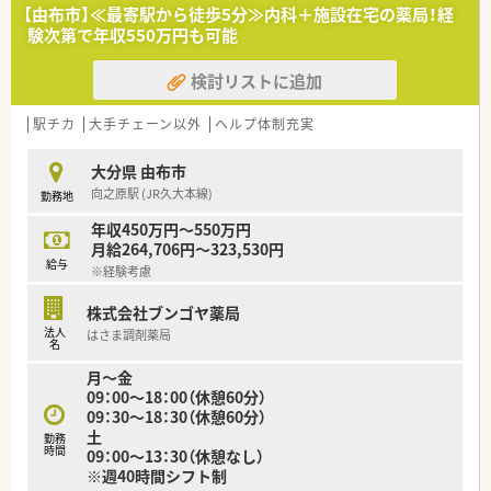
■社長は物腰が柔らかく、温和な方です。
【由布市】≪最寄駅から徒歩5分≫内科＋施設在宅の薬局！経
■開局から20年近く勤務されている方もおり、定着率の高い薬
験次第で年収550万円も可能
局です。
■会社負担でeラーニング研修や勉強会への参加もサポートして
検討リストに追加
います。
■引越し手当、住宅手当も相談可能です。
駅チカ
大手チェーン以外
ヘルプ体制充実
大分県 由布市
向之原駅 (JR久大本線)
勤務地
年収450万円～550万円
月給264,706円～323,530円
給与
※経験考慮
株式会社ブンゴヤ薬局
法人
はさま調剤薬局
名
月～金
09：00～18：00（休憩60分）
09：30～18：30（休憩60分）
土
勤務
時間
09：00～13：30（休憩なし）
※週40時間シフト制