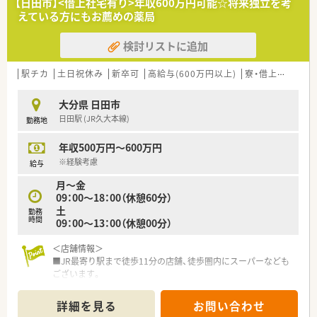
【日田市】<借上社宅有り>年収600万円可能☆将来独立を考
えている方にもお薦めの薬局
検討リストに追加
駅チカ
土日祝休み
新卒可
高給与(600万円以上)
寮・借上社宅あり
大分県 日田市
日田駅 (JR久大本線)
勤務地
年収500万円～600万円
※経験考慮
給与
月～金
09：00～18：00（休憩60分）
土
勤務
時間
09：00～13：00（休憩00分）
＜店舗情報＞
■JR最寄り駅まで徒歩11分の店舗、徒歩圏内にスーパーなども
ございます。
■取り扱いは800品目程度ございます。
詳細を見る
お問い合わせ
≪こんな薬局です≫