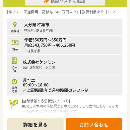
検討リストに追加
ます。
■残業時間はほとんど発生せず、月5時間程度でございます。
■休日は日祝+丸1日で、17時終業のため、無理なくご就業できる
駅チカ
車通勤可
高給与(600万円以上)
教育制度あり
シフト制
環境です。
■薬剤師の人数は常勤が2名で、薬局長は60代の女性で経験が豊
大分県 杵築市
富な方でございます。
杵築駅 (JR日豊本線)
勤務地
■2ヵ月に1回、日曜日に当番出勤がございます。
■助手の方も常勤1名、パート1名在籍しているため、しっかりと
年収550万円～650万円
サポートして頂けます。
月給343,750円～406,250円
■住宅手当も相談可能でございます。
給与
※経験考慮
■入社祝い金もあり、入社から6ヵ月後に10万円、1年後に20万
円と、総額30万円支給されます。
株式会社ケンミン
■食事手当として、1日あたり200円支給されます。
法人
城山調剤薬局 北浜店
■夏季休暇は8/14～15、年末年始休暇は12/31～1/3となりま
名
す。
■委員会活動やカンファレンスにも、積極的に参加しておりま
月～土
す。
09:00～18:00
勤務
※上記時間内で週40時間のシフト制
時間
【店舗情報と応需状況について】
■JR日豊本線の杵築駅から車で10分ほどの立地にあり、マイカ
ー通勤を希望される方にも便利です。
■小児科と循環器科の処方箋を1日あたり50枚から60枚応需し
ており、幅広い知識を習得できる環境です。
詳細を見る
お問い合わせ
■地域支援体制加算を取得している調剤薬局で、現在4名の薬剤