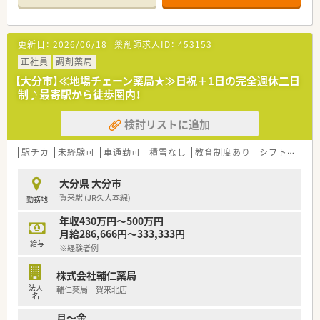
ランの事務員が在籍しているため業務がスムーズです。
【募集背景と求める人物像について】
更新日：
2026/06/18
薬剤師求人ID：
453153
■将来的な組織体制の強化と安定した人員確保を目指しており、
地域医療に貢献したいという熱意ある方を急募しています。
正社員
調剤薬局
■経験の豊富さよりも周囲とのコミュニケーションを大切にし、
【大分市】≪地場チェーン薬局★≫日祝＋1日の完全週休二日
チームワークを重視して働ける協調性のある方を歓迎します。
制♪最寄駅から徒歩圏内！
■調剤未経験の方でも40代までなら応募が可能であり、意欲的
に業務を学び成長していきたいという方を求めています。
検討リストに追加
【勤務実態について】
■シフト制で実働8時間の勤務ですが、店舗全体の残業はほとん
駅チカ
未経験可
車通勤可
積雪なし
教育制度あり
シフト制
か
ど発生しておらず、プライベートの時間を確保できます。
■近隣店舗とのヘルプ体制が整っているため、急な休みが必要な
大分県 大分市
場合でもお互いに協力し合える安心の環境があります。
賀来駅 (JR久大本線)
勤務地
■木曜日の午後は門前の病院が休診となるため、交代で休みを取
得するなど柔軟なシフト調整が行われています。
年収430万円～500万円
月給286,666円～333,333円
【想定されるキャリアイメージ】
給与
※経験者例
■認定薬剤師の取得費用補助や学会参加への支援があり、専門性
を高めながら着実にキャリアアップを目指せる職場です。
株式会社輔仁薬局
■マネジメント能力や実績次第では30代でも高年収を目指すこ
法人
輔仁薬局 賀来北店
とが可能で、実力や頑張りが正当に評価されます。
名
■多様な診療科の処方箋を経験することで実践的なスキルを磨
月～金
き、将来的には管理薬剤師やエリアマネージャーも目指せます。