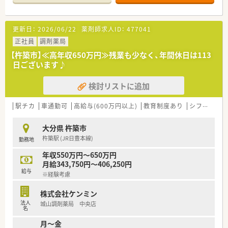
師が在籍し協力しながら業務に取り組んでいます。
【募集背景と求める人物像について】
更新日：
2026/06/22
薬剤師求人ID：
477041
■欠員補充を目的とした今回の募集では、特に協調性のある人物
重視の採用を心がけています。
正社員
調剤薬局
■年齢や経験、性別を問わず幅広い方からの応募を歓迎してお
【杵築市】≪高年収650万円≫残業も少なく、年間休日は113
り、若手からベテランまで相談が可能です。
日ございます♪
■新しい環境での活躍を期待しており、現在の組織体制に新しい
風を吹き込んでくださる人材を求めています。
検討リストに追加
【法人特徴について】
■大分県下に11の薬局・薬店を展開し、地域に根差したドラッグ
駅チカ
車通勤可
高給与(600万円以上)
教育制度あり
シフト制
ストアと調剤薬局の両方を経営している企業です。
■卸のアステム系列であるフォレストホールディングスの傘下
大分県 杵築市
企業であり、安定した経営基盤が大きな強みです。
杵築駅 (JR日豊本線)
勤務地
■「よく遊び、よく学び、仲良くする」を企業理念とし、仕事だけ
でなく社員同士の連携や成長も大切にしています。
年収550万円～650万円
月給343,750円～406,250円
【勤務実態について】
給与
※経験考慮
■年間休日は113日を確保しており、日曜日と祝日のほかにシフ
トによるお休みを取得できます。
株式会社ケンミン
■残業は勤怠システムにより1分単位で計算され支給されるた
法人
城山調剤薬局 中央店
め、働いた分だけしっかりと還元されます。
名
■有給休暇は年間で最低5日間の取得が必須であり、長期休暇も
月～金
イベントごとに連続で取得できます。