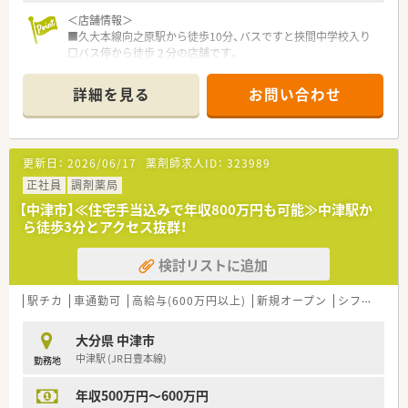
＜店舗情報＞
■久大本線向之原駅から徒歩10分、バスですと挾間中学校入り
口バス停から徒歩２分の店舗です。
■国道沿いにある店舗でスーパーやドラッグストアなど買い物
も便利な立地です。
詳細を見る
お問い合わせ
■処方枚数は60～70枚/日で薬剤師常時1.5名体制の店舗です。
■長年お勤めされている方いらっしゃるので、経験が浅い方も安
心です。
更新日：
2026/06/17
薬剤師求人ID：
323989
＜教育制度＞
■トレーナー制度（OJT研修）、スキルアップセミナー、認知症サ
正社員
調剤薬局
ポーター養成講座などを実施しております。
【中津市】≪住宅手当込みで年収800万円も可能≫中津駅か
■認定薬剤師資格取得は必須となっており、MPラーニングは会
ら徒歩3分とアクセス抜群！
社補助で受けられます。
検討リストに追加
＜福利厚生＞
■健康診断やインフルエンザの予防接種にかかる費用を会社が
補助し、社員の健康管理をサポートします。
駅チカ
車通勤可
高給与(600万円以上)
新規オープン
シフト制
大
＜表彰制度＞
大分県 中津市
■永年勤続表彰：長期にわたり勤務された社員に対して、功労に
中津駅 (JR日豊本線)
勤務地
応じて永年勤続者表彰を行っており、賞状とともに記念品（旅行
券）やリフレッシュ休暇を支給します。
年収500万円～600万円
■特別功労表彰：行政および関係団体から感謝状等を受領し、会