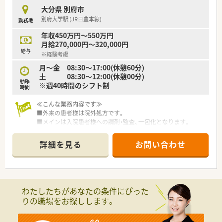
大分県 別府市
別府大学駅 (JR日豊本線)
勤務地
年収450万円～550万円
月給270,000円～320,000円
給与
※経験考慮
月～金 08:30～17:00(休憩60分)
土 08:30～12:00(休憩00分)
勤務
※週40時間のシフト制
時間
≪こんな業務内容です≫
■外来の患者様は院外処方です。
■メインは入院患者様への調剤・監査、一包化となります。
■入院患者様への服薬指導や減薬提案など必要に応じてされて
おります。
詳細を見る
お問い合わせ
■病棟業務へは今後力を入れていきたい方針です。
現在は、看護師との協力のもとに業務に取り組んでおります。
≪こんな病院です≫
■病床数200床以上のケアミックス型病院です。
わたしたちがあなたの条件にぴった
■温泉地なのでリハビリ用のプールや浴室などは温泉を利用し
りの職場をお探しします。
ています。
■職員寮完備しています。一人暮らし希望の方も歓迎です。
■未経験・ブランクのある方も研修制度がございますので安心し