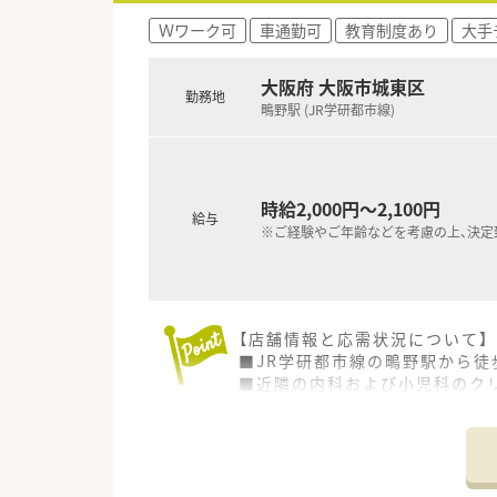
Ｗワーク可
車通勤可
教育制度あり
大手
大阪府 大阪市城東区
勤務地
鴫野駅 (JR学研都市線)
時給2,000円～2,100円
給与
※ご経験やご年齢などを考慮の上、決定
【店舗情報と応需状況について】
■JR学研都市線の鴫野駅から徒
■近隣の内科および小児科のク
■薬剤師は常時2名から3名体制
【求人情報について】
■時給は2,000円から2,1
■週20時間程度の社保加入勤務