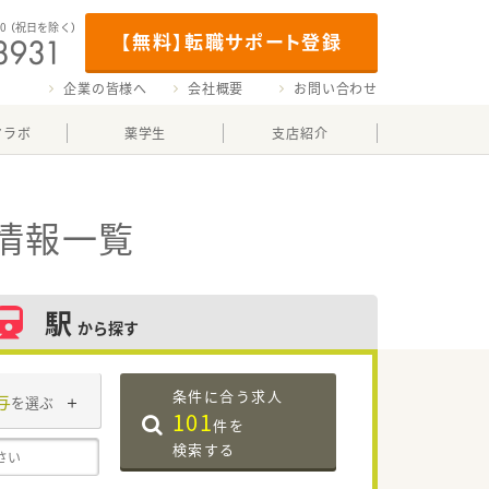
00
（祝日を除く）
【無料】転職サポート登録
企業の皆様へ
会社概要
お問い合わせ
マラボ
薬学生
支店紹介
情報一覧
駅
から探す
条件に合う求人
与
を選ぶ
101
件を
検索する