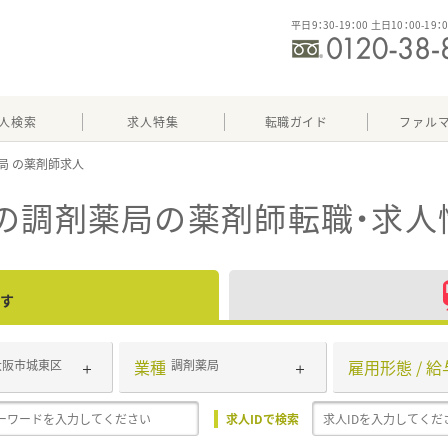
平日9：30-19：00 土日10：00-19：
人検索
求人特集
転職ガイド
ファル
局
の調剤薬局
の薬剤師転職・求人
す
業種
雇用形態 / 給
大阪市城東区
調剤薬局
求人IDで検索