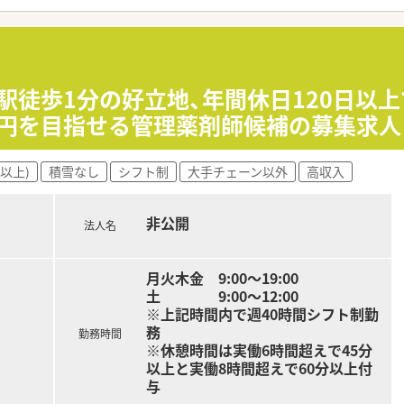
おり、パートスタッフの頑張りもしっかりと評価し還元する仕組
勤務できる方を募集しており、Wワークを希望される方も大歓
、店舗間でのヘルプ体制が整っているため、取得しやすい環境に
】駅徒歩1分の好立地、年間休日120日以
底しており、仕事終わりのプライベートな時間も大切に確保いた
0万円を目指せる管理薬剤師候補の募集求人
以上)
積雪なし
シフト制
大手チェーン以外
高収入
非公開
法人名
月火木金 9:00～19:00
土 9:00～12:00
※上記時間内で週40時間シフト制勤
務
勤務時間
※休憩時間は実働6時間超えで45分
以上と実働8時間超えで60分以上付
与