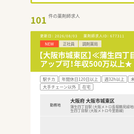
件の薬剤師求人
101
更新日：
2026/08/03
薬剤師求人ID：
677311
NEW
正社員
調剤薬局
【大阪市城東区】≪蒲生四丁
アップ可！年収500万以上★
駅チカ
年間休日120日以上
週32h以上
大手チェーン以外
在宅
大阪府 大阪市城東区
勤務地
蒲生四丁目駅 (大阪メトロ長堀鶴見緑地
生四丁目駅 (大阪メトロ今里筋線)