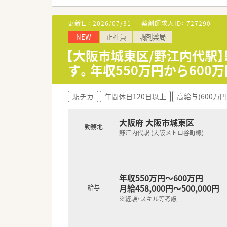
■昇給制度が年1回用意されて
更新日：
2026/07/31
薬剤師求人ID：
727290
【勤務実態について】
NEW
正社員
調剤薬局
■19時までのラスト時間帯まで
■有給休暇は法定通り付与され
【大阪市城東区/野江内代駅
■残業を抑制する取り組みを徹
す。年収550万円から60
駅チカ
年間休日120日以上
高給与(600万円
大阪府 大阪市城東区
勤務地
野江内代駅 (大阪メトロ谷町線)
年収550万円～600万円
月給458,000円～500,000円
給与
※経験・スキル等考慮