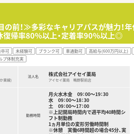
！（異動がある場合も相談の上決定致します）
！徒歩圏内・10分圏内ぐらいを基本とします。
様効率的にお仕事に取り組まれております
駅目の前！≫多彩なキャリアパスが魅力！年
復帰率80％以上・定着率90％以上◎
育」駅２Wayアクセス可能
・ピッキングシステムなど完備
みは皆さんで協力し合って取得されており有休取得率ほぼ10
新卒可
未経験可
ブランク可
車通勤可
高給与(600万円以上)
年間120日以上！全職員が年間120日以上お休みを取得出来てい
ルプ体制充実
て運営しておりますので、未経験・若手薬剤師さんも大歓迎！一
株式会社アイセイ薬局
法人名
さか東線)
アイセイ薬局 鴫野駅前店
従業員さんがご活躍されています。女性が多い環境ですが、皆さ
月火水木金 09：00～19：30
人の人事担当も担っておられ、面接にも同席されることが多い方
水 09：00～18：30
に「入社後も安心して働けます！」と仰る方も多いです♪
土 09：00～17：00
せないことを念頭において業務にあたるような環境ですが、その
※上記開局時間内で週平均40時間シ
性もばっちり◎
勤務時間
フト制勤務
1ヵ月単位の変形労働時間制
※休憩 実働6時間超の場合45分、実
は【お人柄】！それもあり、謙虚で柔軟性のある方ことが特徴的