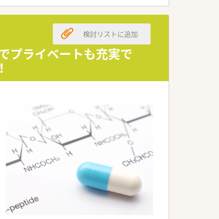
みです。
検討リストに追加
迎です。
あります。
上でプライベートも充実で
だけます。
！