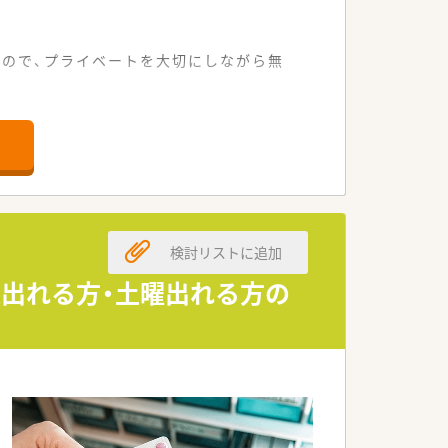
るので、プライベートを大切にしながら無
適に通えます。
ど応需しています。
っております。
域密着の法人です。
検討リストに追加
を目指しています。
てくれる会社です。
夜出れる方・土曜出れる方の
に取り組んでいます。
かい雰囲気です。
穏やかな環境です。
つ方が活躍しています。