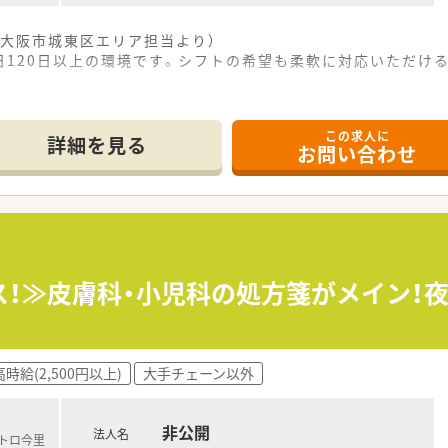
大阪市城東区エリア担当より）
日120日以上の環境です。シフトの希望も柔軟に対応いただけ
この求人に
う非常にアクセスの良い立地にあり、毎日の通勤負担が少なく快
詳細を見る
お問い合わせ
非常に多くの診療科目の処方箋を1日あたり30枚から40枚ほ
ており、常時複数名体制で協力しながら調剤業務や服薬指導を行
、グループ全体で計4店舗の調剤薬局を安定して展開している地
おり、すべての従業員が働きやすいと感じられる職場環境づくり
軟に相談に乗っていただける風土があり、個人の事情に寄り添っ
ス！≫皮膚科・小児科の処方箋がメイン！
おり、スタッフ同士が互いに助け合いながら和気あいあいと業務
7名在籍しており、それぞれのライフスタイルを尊重し合える温
高時給(2,500円以上)
大手チェーン以外
しており、天候による通勤トラブルなども少なく、一年を通して
非公開
法人名
しながら、メリハリをつけてしっかりと働きたいという考えを持
メトロ今里