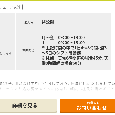
チェーン以外
非公開
法人名
月～金 09：00～19：00
土 09：00～13：00
※上記時間の中で1日4～8時間、週3
勤務時間
～5日のシフト制勤務
致します
※休憩 実働6時間超の場合45分、実
働8時間超の場合60分
歩12分、閑静な住宅街に位置しており、地域住民に親しまれて
リニックより処方箋をメインに応需し、幅広い症例に携わること
を維持しており、1,200品目以上の医薬品を安全に管理してい
この求人に
詳細を見る
お問い合わせ
00円の提示が可能で、これまでのご経験を最大限に考慮し決定させ
から、扶養内での短時間勤務まで、ご希望に合わせた契約が選べ