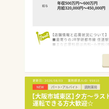
年収500万円～600万円
給与
月給320,000円～450,000円
【店舗情報と応需状況について】
■最寄りのJR学研都市線 住道
■主な応需科目は内科・小児科（6
■1日210～230枚の処方箋を
【法人特徴について】
■全国に43店舗を展開し、年間
■30代の若手経営陣が率い、役
■「ホワイト企業認定」や「健康
更新日：
2026/08/03
薬剤師求人ID：
95810
【求人情報について】
NEW
パート・アルバイト
調剤薬局
■ご経験やスキルを正当に評価し
■年間休日は123日と非常に多
【大阪市城東区】夕方～ラス
■月額3,600円で利用できる
運転できる方大歓迎☆