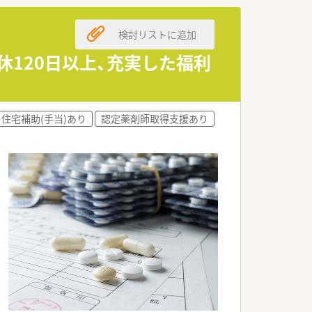
検討リストに追加
休120日以上、充実した福利
0％♪希望休はご相談しやすい環境です。
住宅補助(手当)あり
認定薬剤師取得支援あり
ます
からしっかりと指導していただける環境
ん明るく親しみやすい方ばかりで楽しく
です。気さくで話しやすい雰囲気の方な
分設備面も充実しています！監査機器や
です。