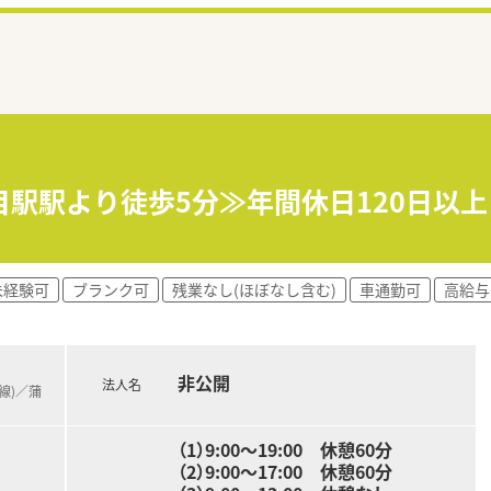
目駅駅より徒歩5分≫年間休日120日以
未経験可
ブランク可
残業なし(ほぼなし含む)
車通勤可
高給与
非公開
法人名
線)／蒲
（1）9:00～19:00 休憩60分
（2）9:00～17:00 休憩60分