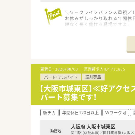
＼ワークライフバランス重視／（
お休みがしっかり取れる年間休
理なく長く働ける職場ですよ。
【店舗情報と応需状況について】
■野江内代駅から徒歩1分とい
■内科や心療内科、整形外科など
■パートの薬剤師が多く在籍し
【法人特徴について】
更新日：
2026/08/03
薬剤師求人ID：
731885
■明石市や神戸市西区を中心に
パート・アルバイト
調剤薬局
■社内の和を非常に大切にして
■希望のシフトなどについて柔
【大阪市城東区】≪好アクセ
パート募集です！
【職場環境と雰囲気】
■和を重んじる社風が根付いて
■パートタイムで働く薬剤師が
駅チカ
年間休日120日以上
Ｗワーク可
■積雪の心配がない地域に位置
大阪府 大阪市城東区
【こんな方が活躍中】
勤務地
■プライベートの時間を大切に
関目駅 (京阪本線)／関目成育駅 (大阪