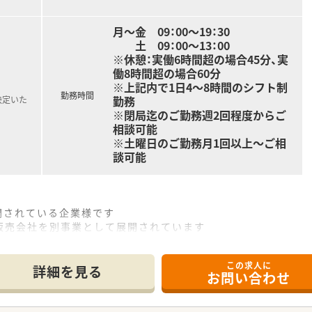
応需しているため、常に新しい知識を吸収しようと努力する学習
共感し、周囲のスタッフと円滑なコミュニケーションを取りな
月～金 09：00～19：30
土 09：00～13：00
※休憩：実働6時間超の場合45分、実
働8時間超の場合60分
※上記内で1日4～8時間のシフト制
勤務時間
勤務
決定いた
※閉局迄のご勤務週2回程度からご
相談可能
※土曜日のご勤務月1回以上～ご相
談可能
開されている企業様です
販売会社を別事業として展開されています
出されるため、風通し良く何でも相談しやすい雰囲気です♪
寧」をモットーに日々お仕事に取り組んでおられます
この求人に
な雰囲気で、入社の決め手は【雰囲気】のお声がトップ！次に設
詳細を見る
お問い合わせ
コストをかけるという会社方針で、調剤機器は大変充実していま
いますので、新規立ち上げに興味のある方にも魅力的な職場です