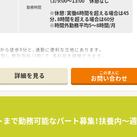
（3）9:00～13:00 休憩なし
勤務時間
※休憩：実働6時間を超える場合は45
分、8時間を超える場合は60分
※時間外勤務平均5～8時間/月
駅から徒歩9分と、通勤に便利な立地にあります。
割）、整形外科（3割）で、多科目を経験できます。
、薬剤師5名・事務員4名の手厚い体制で対応します。
この求人に
詳細を見る
お問い合わせ
100店舗の拡大も行うなど急成長中の企業です。
職関係なくフラットに意見交換ができる社風です。
経営優良法人」にも認定され、働きやすさは折り紙付きです。
、年収400万円から600万円をご提示します。
く、有給休暇の取得率も85%以上と高水準です。
トまで勤務可能なパート募集！扶養内～週
企業内保育園を3園開設しており、子育て世代も安心です。