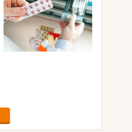
意欲の高い方が多いです。
がら業務を進められる方です。
備含めた勤務の安心感と会社の安定性で
す！（全店ピッキングシステムを導入）
！