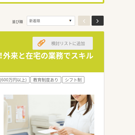
並び順
検討リストに追加
上！外来と在宅の業務でスキル
(600万円以上)
教育制度あり
シフト制