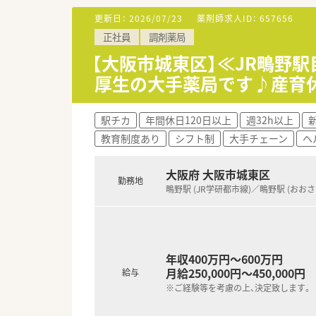
■店舗異動はほとんど無しでOK
更新日：
2026/07/23
薬剤師求人ID：
657656
■ヘルプはイレギュラーな時だけ
正社員
調剤薬局
■残業は全店舗10時間以内！皆
【大阪市城東区】≪JR鴫野
＼＼ こんな店舗です☆ ／／
厚生の大手薬局です♪産育休
■京阪「関目」駅・地下鉄「関目成
■分包機・水剤分包機・軟膏練機
■お仕事中は忙しいですが、お休
駅チカ
年間休日120日以上
週32h以上
■年間休日115日+有給休暇＝
教育制度あり
シフト制
大手チェーン
ヘ
＼＼ 安心・安全の環境♪ ／／
■こちらの店舗は基幹店舗とし
大阪府 大阪市城東区
勤務地
が整っています。
鴫野駅 (JR学研都市線)／鴫野駅 (おお
■20～50代まで幅広い年代の
お仕事されています！
■管理薬剤師さん（女性）は法
ので、面接時にも会われた方は特
■スピード重視で患者様を待た
年収400万円～600万円
ピッキングシステムなど、安全
月給250,000円～450,000円
給与
※ご経験等を考慮の上、決定致します。
＼＼ こんな募集です☆ ／／
■採用時に一番大切にしているの