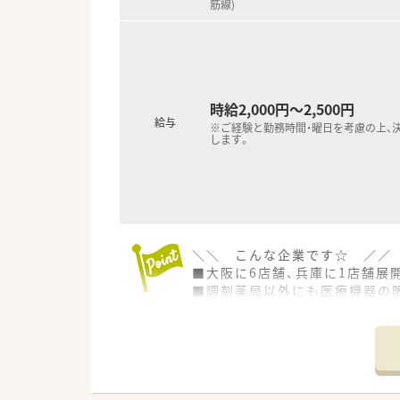
筋線)
■多岐にわたる科目の処方箋を
■和を大切にする会社の理念に
時給2,000円～2,500円
給与
※ご経験と勤務時間・曜日を考慮の上、
します。
＼＼ こんな企業です☆ ／／
■大阪に6店舗、兵庫に1店舗展
■調剤薬局以外にも医療機器の
■社長は週に1回は店舗へ顔を
■社員の皆様は「親切・早い・丁
■とにかくみなさん明るく元気
す。
■会社として安全面・効率化には
■今後も新規出店の構想をして