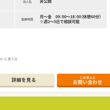
非公開
探しします！
法人名
ださい。
月～金 09：00～18：00（休憩60分）
勤務時間
※週2～5日で相談可能
)から車5分
：00（休憩60分）
この求人に
詳細を見る
お問い合わせ
名
*******
ルマスタッフ／