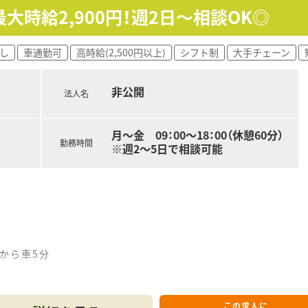
で担当がつきしっかりサポート！
大時給2,900円！週2日～相談OK◎
0時間以上)/雇用保険/薬剤師賠償責任保険
ヶ月以上勤務)、夏季休暇、慶弔休暇など
し
車通勤可
高時給(2,500円以上)
シフト制
大手チェーン
探しします！
ださい。
非公開
法人名
月～金 09：00～18：00（休憩60分）
勤務時間
※週2～5日で相談可能
)から車5分
：00（休憩60分）
この求人に