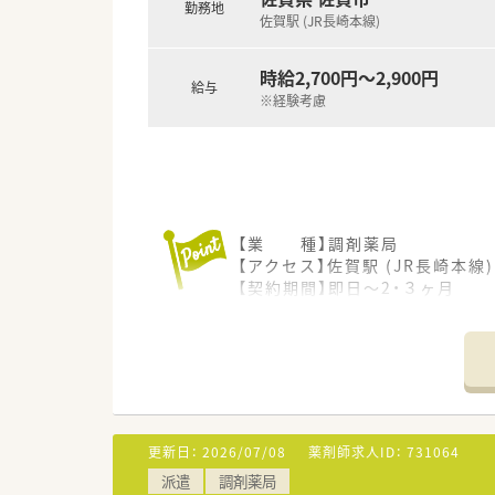
ご希望条件に合わせて求人をお
勤務地
佐賀駅 (JR長崎本線)
まずはお気軽にお問い合わせく
時給2,700円～2,900円
給与
※経験考慮
【業 種】調剤薬局
【アクセス】佐賀駅 (JR長崎本線
【契約期間】即日～2・３ヶ月
【想定時給】2,700～2,900円
【勤務時間】月～金 09：00～18
※週2～5日で相談可能
【応需科目】内科,循環器科
【応需枚数】60枚/日
【人員体制】薬剤師2名、事務員2
更新日：
2026/07/08
薬剤師求人ID：
731064
*************************
派遣
調剤薬局
＼手厚いサポートが魅力のファ