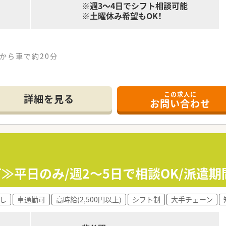
※週3～4日でシフト相談可能
※土曜休み希望もOK！
)から車で約20分
この求人に
0分）
詳細を見る
お問い合わせ
分）
,透析,在宅(居宅),在宅(施設)
パート1名 事務員 1名
*******
も可≫平日のみ/週2～5日で相談OK/派遣
ルマスタッフ／
で担当がつきしっかりサポート！
0時間以上)/雇用保険/薬剤師賠償責任保険
し
車通勤可
高時給(2,500円以上)
シフト制
大手チェーン
ヶ月以上勤務)、夏季休暇、慶弔休暇など