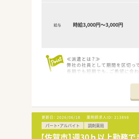
時給3,000円～3,000円
給与
≪派遣とは？≫
弊社の社員として期間を区切っ
長期でも短期でも、ご希望に合
◆こんな方に人気・オススメ
・転職活動中にブランクを空け
・様々な薬局で経験を積みたい方
・将来的に独立を検討している方
・転居や留学の予定があり、期間
・旅行や趣味の時間等ライフス
更新日：
2026/06/18
薬剤師求人ID：
213898
・高時給で効率的に働きたい方
パート・アルバイト
調剤薬局
◆派遣の魅力
【佐賀市】週30ｈ以上勤務