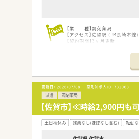
【業 種】調剤薬局
【アクセス】佐賀駅 (JR長崎本線
【契約期間】3ヶ月更新
【想定時給】2,800～3,000円
【勤務時間】
月～金 09:00～18:00（休憩6
土 09:00～13:00（休憩00
※週3～4日でシフト相談可能
※土曜休み希望もOK！
【応需科目】内科,皮膚科,泌尿器科
更新日：
2026/07/08
薬剤師求人ID：
731063
【応需枚数】30～40枚/日
派遣
調剤薬局
【人員体制】薬剤師 常勤1名 
*************************
【佐賀市】≪時給2,900円
＼手厚いサポートが魅力のファ
■万全のサポート体制：2名体制
■各種保険を完備：社会保険(週2
土日祝休み
残業なし(ほぼなし含む)
転勤な
■充実の休暇制度：有給休暇(6
佐賀県 佐賀市