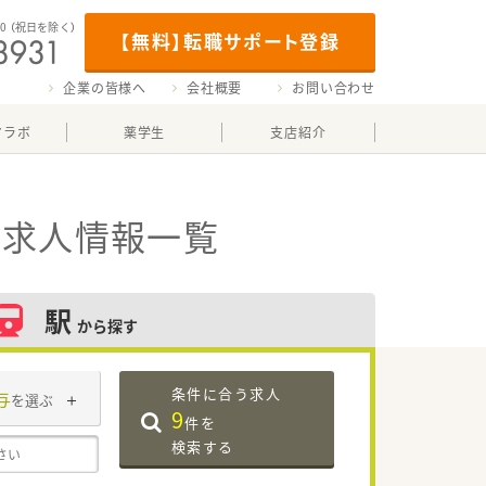
00
（祝日を除く）
【無料】転職サポート登録
企業の皆様へ
会社概要
お問い合わせ
マラボ
薬学生
支店紹介
・求人情報一覧
駅
から探す
条件に合う求人
与
を選ぶ
9
件を
検索する