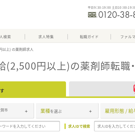
平日9：30-19：00 土日10：00-19：
人検索
求人特集
転職ガイド
ファル
0円以上)
2,500円以上)
の薬剤師転職
す
業種
雇用形態 / 給
佐賀市
を選ぶ
求人IDで検索