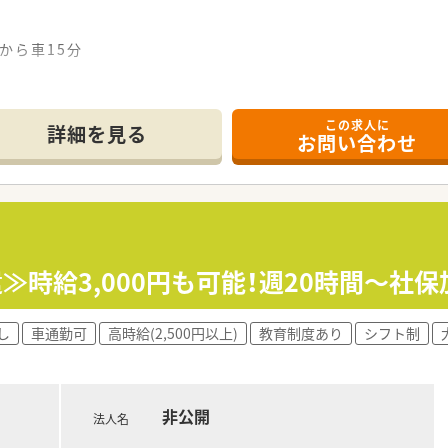
)から車15分
8：00（休憩60分） ※週2～5日で相談可
この求人に
詳細を見る
お問い合わせ
事務3名
*******
ルマスタッフ／
で担当がつきしっかりサポート！
0時間以上)/雇用保険/薬剤師賠償責任保険
遣≫時給3,000円も可能！週20時間～社
ヶ月以上勤務)、夏季休暇、慶弔休暇など
探しします！
し
車通勤可
高時給(2,500円以上)
教育制度あり
シフト制
ださい。
非公開
法人名