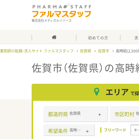
株式会社メディカルリソース
初めての方
求
薬剤師の転職・求人サイト ファルマスタッフ
佐賀県
佐賀市
高時給(2,50
佐賀市（佐賀県）の高時給(
エリア
で探
都道府県
市区町村
佐賀県
希望条件
高時給(2,500円以上)
フリーワード