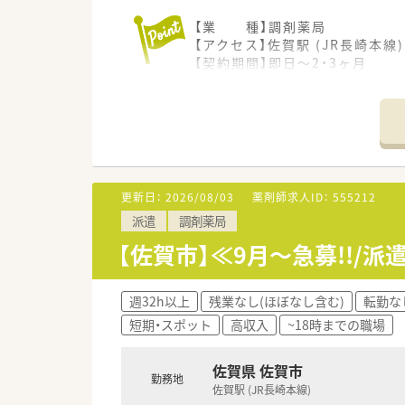
【業 種】調剤薬局
【アクセス】佐賀駅 (JR長崎本線
【契約期間】即日～2・3ヶ月
【想定時給】2,900～2,900円
【勤務時間】月～金 09：00～1
【応需科目】広域
【人員体制】薬剤師 常勤2名 
*************************
更新日：
2026/08/03
薬剤師求人ID：
555212
＼手厚いサポートが魅力のファ
派遣
調剤薬局
■万全のサポート体制：2名体制
■各種保険を完備：社会保険(週2
【佐賀市】≪9月～急募!!/派
■充実の休暇制度：有給休暇(6
ご希望条件に合わせて求人をお
週32h以上
残業なし(ほぼなし含む)
転勤な
まずはお気軽にお問い合わせく
短期・スポット
高収入
~18時までの職場
佐賀県 佐賀市
勤務地
佐賀駅 (JR長崎本線)