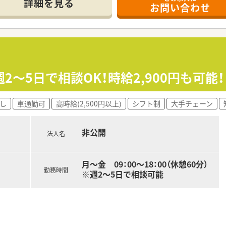
詳細を見る
お問い合わせ
名
*******
ルマスタッフ／
で担当がつきしっかりサポート！
～5日で相談OK！時給2,900円も可能！
0時間以上)/雇用保険/薬剤師賠償責任保険
ヶ月以上勤務)、夏季休暇、慶弔休暇など
し
車通勤可
高時給(2,500円以上)
シフト制
大手チェーン
探しします！
ださい。
非公開
法人名
月～金 09：00～18：00（休憩60分）
勤務時間
※週2～5日で相談可能