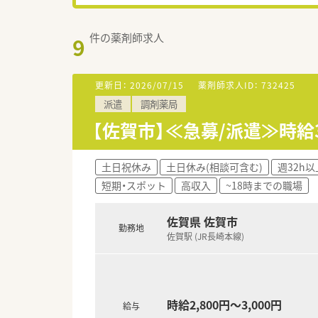
件の薬剤師求人
9
更新日：
2026/07/15
薬剤師求人ID：
732425
派遣
調剤薬局
【佐賀市】≪急募/派遣≫時給3
土日祝休み
土日休み(相談可含む)
週32h以
短期・スポット
高収入
~18時までの職場
佐賀県 佐賀市
勤務地
佐賀駅 (JR長崎本線)
時給2,800円～3,000円
給与