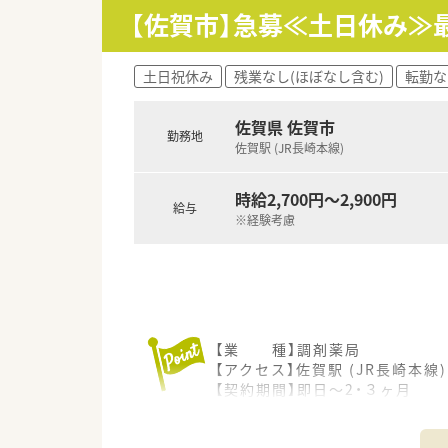
■万全のサポート体制：2名体制
【佐賀市】急募≪土日休み≫最
■各種保険を完備：社会保険(週2
■充実の休暇制度：有給休暇(6
土日祝休み
残業なし(ほぼなし含む)
転勤な
ご希望条件に合わせて求人をお
まずはお気軽にお問い合わせく
佐賀県 佐賀市
勤務地
佐賀駅 (JR長崎本線)
時給2,700円～2,900円
給与
※経験考慮
【業 種】調剤薬局
【アクセス】佐賀駅 (JR長崎本線
【契約期間】即日～2・３ヶ月
【想定時給】2,700～2,900円
【勤務時間】月～金 09：00～18