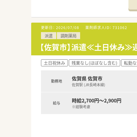
※週2～5日で相談可能
【応需科目】内科,皮膚科等
【応需枚数】130枚/日
【人員体制】薬剤師2名、事務員2
更新日：
2026/07/08
薬剤師求人ID：
731062
*************************
派遣
調剤薬局
＼手厚いサポートが魅力のファ
■万全のサポート体制：2名体制
【佐賀市】派遣≪土日休み≫週2
■各種保険を完備：社会保険(週2
■充実の休暇制度：有給休暇(6
土日祝休み
残業なし(ほぼなし含む)
転勤な
ご希望条件に合わせて求人をお
まずはお気軽にお問い合わせく
佐賀県 佐賀市
勤務地
佐賀駅 (JR長崎本線)
時給2,700円～2,900円
給与
※経験考慮