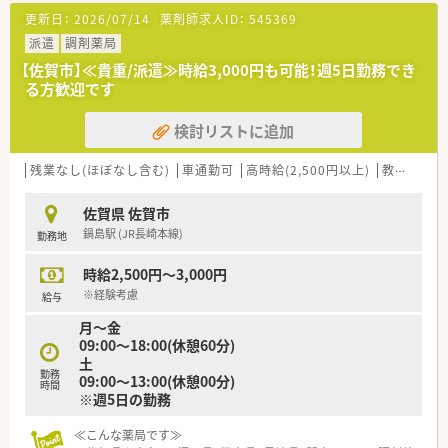
※土曜休み希望もOK！
更新日：
2026/07/14
薬剤師求人ID：
545369
【応需科目】内科,皮膚科,泌尿器科,透析,在宅(居宅),在宅(施設)
【応需枚数】30～40枚/日
派遣
調剤薬局
【人員体制】薬剤師 常勤1名 パート1名 事務員 1名
【佐賀市】≪貴重/派遣≫時給3,000円も可能！週5日勤務でき
********************************
る方歓迎です
＼手厚いサポートが魅力のファルマスタッフ／
■万全のサポート体制：2名体制で担当がつきしっかりサポート！
検討リストに追加
■各種保険を完備：社会保険(週20時間以上)/雇用保険/薬剤師賠
償責任保険
■充実の休暇制度：有給休暇(6ヶ月以上勤務)、夏季休暇、慶弔休
残業なし(ほぼなし含む)
車通勤可
高時給(2,500円以上)
教育制度あり
暇など
佐賀県 佐賀市
ご希望条件に合わせて求人をお探しします！
鍋島駅 (JR長崎本線)
勤務地
まずはお気軽にお問い合わせください。
時給2,500円～3,000円
※経験考慮
給与
月～金
09:00～18:00(休憩60分)
土
勤務
09:00～13:00(休憩00分)
時間
※週5日の勤務
≪こんな薬局です≫