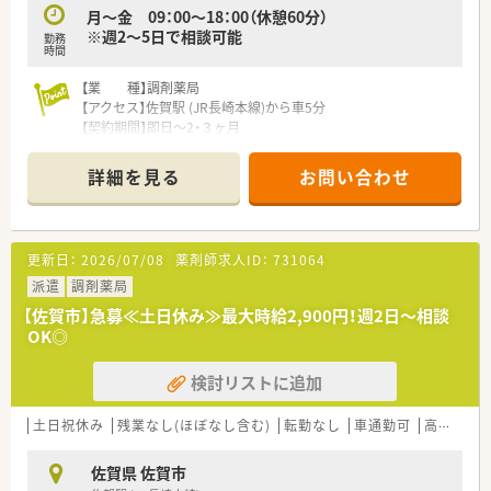
・週20時間以上で社会保険加入可能
月～金 09：00～18：00（休憩60分）
・年1度の健康診断、インフルエンザ予防接種補助金有り
※週2～5日で相談可能
勤務
・残業代は1分単位で支給
時間
弊社は優良派遣事業者として厚生労働省より認定を受けていま
【業 種】調剤薬局
すので、
【アクセス】佐賀駅 (JR長崎本線)から車5分
安心してご就業して頂けるサポート体制・福利厚生が整っており
【契約期間】即日～2・３ヶ月
ます！
【想定時給】2,700～2,900円
【勤務時間】月～金 09：00～18：00（休憩60分）
詳細を見る
お問い合わせ
※週2～5日で相談可能
【応需科目】内科,循環器科
【応需枚数】60枚/日
【人員体制】薬剤師2名、事務員2名
更新日：
2026/07/08
薬剤師求人ID：
731064
********************************
派遣
調剤薬局
＼手厚いサポートが魅力のファルマスタッフ／
【佐賀市】急募≪土日休み≫最大時給2,900円！週2日～相談
■万全のサポート体制：2名体制で担当がつきしっかりサポート！
OK◎
■各種保険を完備：社会保険(週20時間以上)/雇用保険/薬剤師賠
償責任保険
検討リストに追加
■充実の休暇制度：有給休暇(6ヶ月以上勤務)、夏季休暇、慶弔休
暇など
土日祝休み
残業なし(ほぼなし含む)
転勤なし
車通勤可
高時給(2,500円以上)
ご希望条件に合わせて求人をお探しします！
まずはお気軽にお問い合わせください。
佐賀県 佐賀市