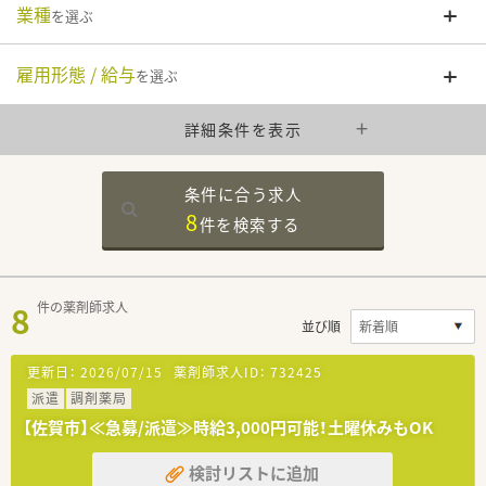
業種
を選ぶ
雇用形態 / 給与
を選ぶ
詳細条件を表示
条件に合う求人
8
件を
検索する
8
件の薬剤師求人
並び順
更新日：
2026/07/15
薬剤師求人ID：
732425
派遣
調剤薬局
【佐賀市】≪急募/派遣≫時給3,000円可能！土曜休みもOK
検討リストに追加