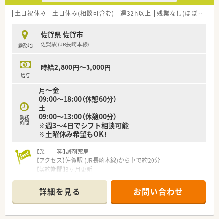
土日祝休み
土日休み(相談可含む)
週32h以上
残業なし(ほぼなし含む)
佐賀県 佐賀市
佐賀駅 (JR長崎本線)
勤務地
時給2,800円～3,000円
給与
月～金
09:00～18:00（休憩60分）
土
09:00～13:00（休憩00分）
勤務
時間
※週3～4日でシフト相談可能
※土曜休み希望もOK！
【業 種】調剤薬局
【アクセス】佐賀駅 (JR長崎本線)から車で約20分
【契約期間】3ヶ月更新
【想定時給】2,800～3,000円
【勤務時間】
詳細を見る
お問い合わせ
月～金 09:00～18:00（休憩60分）
土 09:00～13:00（休憩00分）
※週3～4日でシフト相談可能