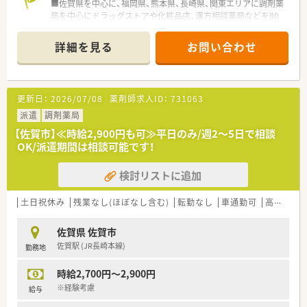
■佐賀県を中心に、福岡県、熊本県、長崎県、関東エリアに調剤薬
局を中心にドラッグストアや化粧品店、漢方相談薬局などを80
店舗以上運営しています。
■派遣受入実績もあり派遣就業が初めての方も安心して勤務し
詳細を見る
お問い合わせ
ていただけます。
≪派遣とは？≫
弊社の社員として期間を区切ってお仕事をして頂くシステムで
更新日：
2026/07/08
薬剤師求人ID：
731063
す。
長期でも短期でも、ご希望に合わせてお仕事をして頂く事が可能
派遣
調剤薬局
です。
【佐賀市】≪時給2,900円も可≫平日のみ/週2～5日で相談
OK/派遣期間は相談可能です！
◆こんな方に人気・オススメ
・転職活動中にブランクを空けたくない方
検討リストに追加
・様々な薬局で経験を積みたい方
・将来的に独立を検討している方
・転居や留学の予定があり、期間を区切って働きたい方
土日祝休み
残業なし(ほぼなし含む)
転勤なし
車通勤可
高時給(2,500円以上)
・旅行や趣味の時間等ライフスタイルに合わせて休みを調整した
い方
佐賀県 佐賀市
・高時給で効率的に働きたい方
佐賀駅 (JR長崎本線)
勤務地
◆派遣の魅力
時給2,700円～2,900円
・交通費は実費分支給
・薬剤師賠償保険に弊社負担にて加入頂けますので安心して就業
※経験考慮
給与
が可能