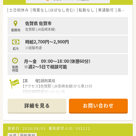
暇など
土日祝休み
残業なし(ほぼなし含む)
転勤なし
車通勤可
高時給(2,500円以上)
ご希望条件に合わせて求人をお探しします！
まずはお気軽にお問い合わせください。
佐賀県 佐賀市
佐賀駅 (JR長崎本線)
勤務地
時給2,700円～2,900円
※経験考慮
給与
月～金 09：00～18：00（休憩60分）
※週2～5日で相談可能
勤務
時間
【業 種】調剤薬局
【アクセス】佐賀駅 (JR長崎本線)から車15分
【契約期間】即日～2・3ヶ月
【想定時給】2,900～2,900円
【勤務時間】月～金 09：00～18：00（休憩60分） ※週2～5日で
詳細を見る
お問い合わせ
相談可
【応需科目】広域
【人員体制】薬剤師 常勤2名 事務3名
更新日：
2026/08/03
薬剤師求人ID：
555212
********************************
派遣
調剤薬局