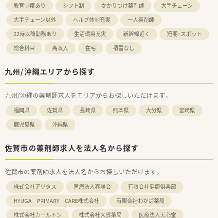
教育制度あり
シフト制
かかりつけ薬剤師
大手チェーン
大手チェーン以外
ヘルプ体制充実
一人薬剤師
22時以降勤務あり
生活環境充実
新幹線近く
短期・スポット
総合科目
高収入
在宅
積雪なし
九州/沖縄エリアから探す
九州/沖縄の薬剤師求人をエリアからお探しいただけます。
福岡県
佐賀県
長崎県
熊本県
大分県
宮崎県
鹿児島県
沖縄県
佐賀市の薬剤師求人を法人名から探す
佐賀市の薬剤師求人を法人名からお探しいただけます。
株式会社アリタス
医療法人春陽会
有限会社健康倶楽部
HYUGA PRIMARY CARE株式会社
有限会社わかば薬局
株式会社カールトン
株式会社大賀薬局
医療法人天心堂