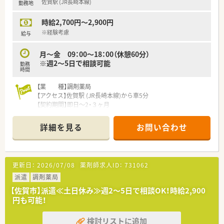
佐賀駅 (JR長崎本線)
勤務地
時給2,700円～2,900円
※経験考慮
給与
月～金 09：00～18：00（休憩60分）
※週2～5日で相談可能
勤務
時間
【業 種】調剤薬局
【アクセス】佐賀駅 (JR長崎本線)から車5分
【契約期間】即日～2・３ヶ月
【想定時給】2,700～2,900円
【勤務時間】月～金 09：00～18：00（休憩60分）
詳細を見る
お問い合わせ
※週2～5日で相談可能
【応需科目】内科,皮膚科等
【応需枚数】130枚/日
【人員体制】薬剤師2名、事務員2名
更新日：
2026/07/08
薬剤師求人ID：
731062
********************************
派遣
調剤薬局
＼手厚いサポートが魅力のファルマスタッフ／
【佐賀市】派遣≪土日休み≫週2～5日で相談OK！時給2,900
■万全のサポート体制：2名体制で担当がつきしっかりサポート！
円も可能！
■各種保険を完備：社会保険(週20時間以上)/雇用保険/薬剤師賠
償責任保険
検討リストに追加
■充実の休暇制度：有給休暇(6ヶ月以上勤務)、夏季休暇、慶弔休