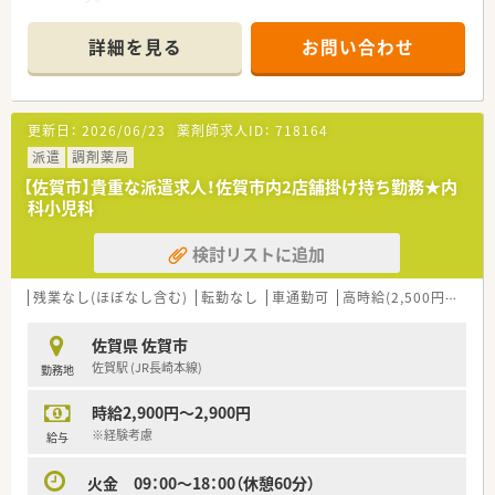
長期でも短期でも、ご希望に合わせてお仕事をして頂く事が可能
です。
詳細を見る
お問い合わせ
◆こんな方に人気・オススメ
・転職活動中にブランクを空けたくない方
・様々な薬局で経験を積みたい方
更新日：
2026/06/23
薬剤師求人ID：
718164
・将来的に独立を検討している方
・転居や留学の予定があり、期間を区切って働きたい方
派遣
調剤薬局
・旅行や趣味の時間等ライフスタイルに合わせて休みを調整した
【佐賀市】貴重な派遣求人！佐賀市内2店舗掛け持ち勤務★内
い方
科小児科
・高時給で効率的に働きたい方
検討リストに追加
◆派遣の魅力
・交通費は実費分支給
・薬剤師賠償保険に弊社負担にて加入頂けますので安心して就業
残業なし(ほぼなし含む)
転勤なし
車通勤可
高時給(2,500円以上)
が可能
・週20時間以上で社会保険加入可能
佐賀県 佐賀市
・年1度の健康診断、インフルエンザ予防接種補助金有り
佐賀駅 (JR長崎本線)
勤務地
・残業代は1分単位で支給
時給2,900円～2,900円
弊社は優良派遣事業者として厚生労働省より認定を受けていま
すので、
※経験考慮
給与
安心してご就業して頂けるサポート体制・福利厚生が整っており
ます！
火金 09：00～18：00（休憩60分）