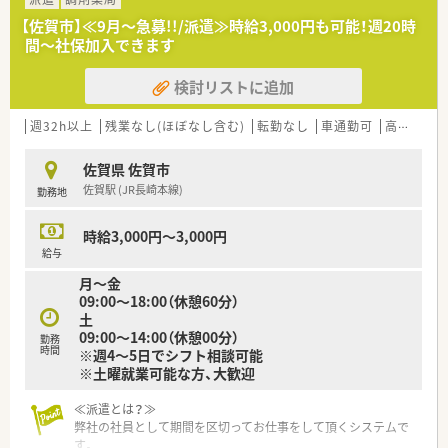
＼手厚いサポートが魅力のファルマスタッフ／
【佐賀市】≪9月～急募!!/派遣≫時給3,000円も可能！週20時
■万全のサポート体制：2名体制で担当がつきしっかりサポート！
間～社保加入できます
■各種保険を完備：社会保険(週20時間以上)/雇用保険/薬剤師賠
償責任保険
検討リストに追加
■充実の休暇制度：有給休暇(6ヶ月以上勤務)、夏季休暇、慶弔休
暇など
週32h以上
残業なし(ほぼなし含む)
転勤なし
車通勤可
高時給(2,500円以上)
ご希望条件に合わせて求人をお探しします！
まずはお気軽にお問い合わせください。
佐賀県 佐賀市
佐賀駅 (JR長崎本線)
勤務地
時給3,000円～3,000円
給与
月～金
09:00～18:00（休憩60分）
土
09:00～14:00（休憩00分）
勤務
時間
※週4～5日でシフト相談可能
※土曜就業可能な方、大歓迎
≪派遣とは？≫
弊社の社員として期間を区切ってお仕事をして頂くシステムで
す。