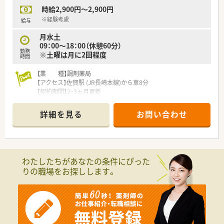
時給2,900円～2,900円
※経験考慮
給与
月水土
09：00～18：00（休憩60分）
勤務
※土曜は月に2回程度
時間
【業 種】調剤薬局
【アクセス】佐賀駅 (JR長崎本線)から車8分
【契約期間】2・3ヵ月更新
【想定時給】2,900円
【勤務時間】
詳細を見る
お問い合わせ
月水土 09：00～18：00（休憩60分）
※土曜は月に2回程度
※水金は別店舗での掛け持ち勤務となります
【応需科目】精神科
********************************
わたしたちがあなたの条件にぴった
＼手厚いサポートが魅力のファルマスタッフ／
りの職場をお探しします。
■万全のサポート体制：2名体制で担当がつきしっかりサポート！
■各種保険を完備：社会保険(週20時間以上)/雇用保険/薬剤師賠
償責任保険
■充実の休暇制度：有給休暇(6ヶ月以上勤務)、夏季休暇、慶弔休
暇など