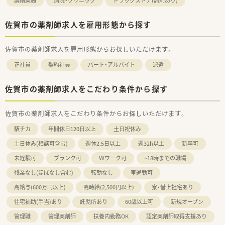
調剤薬局
病院・クリニック
ドラッグストア(調剤あり)
佐賀市の薬剤師求人を雇用形態から探す
佐賀市の薬剤師求人を雇用形態からお探しいただけます。
正社員
契約社員
パート・アルバイト
派遣
佐賀市の薬剤師求人をこだわり条件から探す
佐賀市の薬剤師求人をこだわり条件からお探しいただけます。
駅チカ
年間休日120日以上
土日祝休み
土日休み(相談可含む)
週休2.5日以上
週32h以上
新卒可
未経験可
ブランク可
Ｗワーク可
~18時までの職場
残業なし(ほぼなし含む)
転勤なし
車通勤可
高給与(600万円以上)
高時給(2,500円以上)
寮・借上社宅あり
住宅補助(手当)あり
託児所あり
60歳以上可
新規オープン
管理職
管理薬剤師
扶養内勤務OK
認定薬剤師取得支援あり