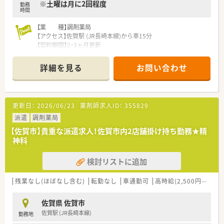
※土曜は月に2回程度
勤務
時間
【業 種】調剤薬局
【アクセス】佐賀駅 (JR長崎本線)から車15分
【契約期間】2・3ヵ月更新
【想定時給】2,900円
【勤務時間】
詳細を見る
お問い合わせ
火金 09：00～18：00（休憩60分）
※月水土は別店舗での掛け持ち勤務となります
【応需科目】内科,小児科
********************************
更新日：
2026/06/23
薬剤師求人ID：
355829
＼手厚いサポートが魅力のファルマスタッフ／
■万全のサポート体制：2名体制で担当がつきしっかりサポート！
派遣
調剤薬局
■各種保険を完備：社会保険(週20時間以上)/雇用保険/薬剤師賠
【佐賀市】貴重な派遣求人！佐賀市内2店舗掛け持ち勤務★精
償責任保険
神科
■充実の休暇制度：有給休暇(6ヶ月以上勤務)、夏季休暇、慶弔休
暇など
検討リストに追加
ご希望条件に合わせて求人をお探しします！
まずはお気軽にお問い合わせください。
残業なし(ほぼなし含む)
転勤なし
車通勤可
高時給(2,500円以上)
佐賀県 佐賀市
佐賀駅 (JR長崎本線)
勤務地