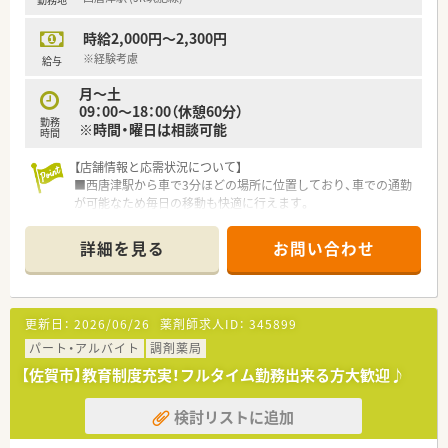
上を展開する歴史と安定性のある企業です。
■有給取得率はほぼ100%を誇り、産休・育休の取得実績も多数
時給2,000円～2,300円
で、家庭と仕事を両立しやすい環境です。
■エステ事業や管理栄養士による健康相談など、従来の薬局の枠
※経験考慮
給与
を超えた健康サポートを実践しています。
月～土
09：00～18：00（休憩60分）
勤務
※時間・曜日は相談可能
時間
【店舗情報と応需状況について】
■西唐津駅から車で3分ほどの場所に位置しており、車での通勤
が可能なため毎日の移動も快適に行えます。
■内科や呼吸器科をはじめ、小児科などの処方箋を1日60枚ほど
応需しており、幅広い経験を積むことができます。
詳細を見る
お問い合わせ
■薬剤師3名体制で協力しながら業務を行っており、18時までの
開局時間で規則正しい働き方が可能です。
【法人特徴について】
更新日：
2026/06/26
薬剤師求人ID：
345899
■創業100年を超える非常に歴史のある老舗薬局であり、地域に
根差した安定した経営基盤を持っています。
パート・アルバイト
調剤薬局
■佐賀県内に4店舗、福岡県内に1店舗を展開しており、地域医療
【佐賀市】教育制度充実！フルタイム勤務出来る方大歓迎♪
の要として重要な役割を担っている法人です。
■東洋医学の調和の教えを基盤としており、西洋医学だけでなく
検討リストに追加
漢方を用いたサポートにも力を入れています。