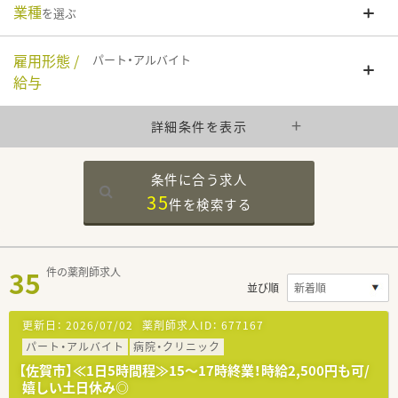
業種
を選ぶ
雇用形態 /
パート・アルバイト
給与
詳細条件を表示
条件に合う求人
35
件を
検索する
35
件の薬剤師求人
並び順
更新日：
2026/07/02
薬剤師求人ID：
677167
パート・アルバイト
病院・クリニック
【佐賀市】≪1日5時間程≫15～17時終業！時給2,500円も可/
嬉しい土日休み◎