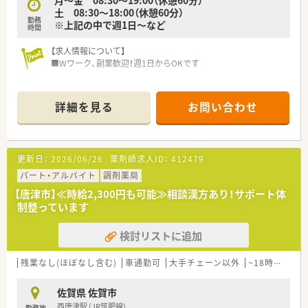
月〜金 08:30〜19:00（休憩60分）
土 08:30〜18:00（休憩60分）
勤務
※上記の中で週1日～など
時間
【求人情報について】
■Wワーク、副業歓迎！週1日からOKです
【店舗情報と応需状況について】
■最寄り駅のJR長崎本線鍋島駅から車で9分、大学病院にも近い
詳細を見る
お問い合わせ
文教地区に位置しています。
■月に100以上の医療機関から応需する総合科目対応店で、一日
平均50～60枚の処方箋に対応します。
■薬剤師は常勤3名、パート2名の計5名体制で、4名の事務員が業
更新日：
2026/06/26
薬剤師求人ID：
412479
務を力強くサポートします。
パート・アルバイト
調剤薬局
【募集背景と求める人物像について】
【唐津市】≪時給2,300円も可能≫相談漢方あり！サポート体
■多様な処方箋に対応し、在宅医療も強化しているため、即戦力
制整っています
として活躍できる方を募集しております。
■幅広い診療科の知識を吸収し、薬剤師として総合力を高めたい
検討リストに追加
という意欲のある方を求めています。
■チーム医療の一員として、多職種と円滑なコミュニケーション
を取りながら業務に取り組める方を歓迎します。
残業なし(ほぼなし含む)
車通勤可
大手チェーン以外
~18時までの職場
【法人特徴について】
佐賀県 佐賀市
■江戸時代からの薬店をルーツに持ち、佐賀市を中心に7店舗以
西唐津駅 (JR筑肥線)
勤務地