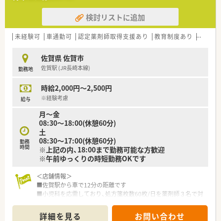
検討リストに追加
未経験可
車通勤可
認定薬剤師取得支援あり
教育制度あり
シフト
佐賀県 佐賀市
佐賀駅 (JR長崎本線)
勤務地
時給2,000円～2,500円
※経験考慮
給与
月～金
08:30～18:00(休憩60分)
土
08:30～17:00(休憩60分)
勤務
時間
※上記の内、18:00まで勤務可能な方歓迎
※午前ゆっくりの時短勤務OKです
＜店舗情報＞
■佐賀駅から車で12分の距離です
■小児科を応需しており、処方箋枚数60枚/日を薬剤師３名で対
応しています。
■施設在宅も対応しています。
詳細を見る
お問い合わせ
■残業は少なめな店舗です。