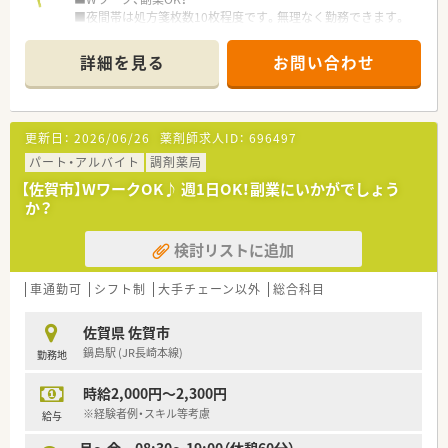
■夜間帯は処方箋枚数10枚程度です。無理なく勤務できます。
■単発の求人ではなく、週に1回や月に1～4回など、定期的に勤
務できる方の募集です。
詳細を見る
お問い合わせ
更新日：
2026/06/26
薬剤師求人ID：
696497
パート・アルバイト
調剤薬局
【佐賀市】WワークOK♪ 週1日OK！副業にいかがでしょう
か？
検討リストに追加
車通勤可
シフト制
大手チェーン以外
総合科目
佐賀県 佐賀市
鍋島駅 (JR長崎本線)
勤務地
時給2,000円～2,300円
※経験者例・スキル等考慮
給与