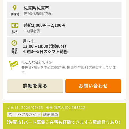
佐賀県 佐賀市
佐賀駅 (JR長崎本線)
勤務地
時給2,000円～2,100円
※経験者例
給与
月～土
13:00～18:00（休憩0分）
勤務
※週3～5日のシフト勤務
時間
≪こんな会社です≫
●佐賀・福岡を中心に60店舗、関東を含め81店舗展開していま
す。
●福利厚生・研修制度がかなり充実している会社なので薬剤師ス
キルを高めるにはとても良い環境だと思います。
詳細を見る
お問い合わせ
●有給消化率も高くプライベートも充実出来る環境です。
更新日：
2026/06/23
薬剤師求人ID：
568512
パート・アルバイト
調剤薬局
【佐賀市】パート募集☆在宅も経験できます☆昇給賞与あり！