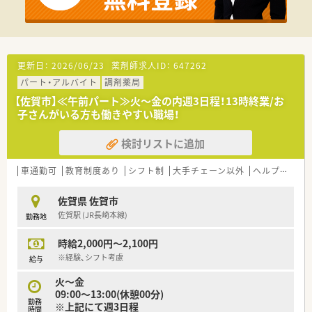
更新日：
2026/06/23
薬剤師求人ID：
647262
パート・アルバイト
調剤薬局
【佐賀市】≪午前パート≫火～金の内週3日程！13時終業/お
子さんがいる方も働きやすい職場！
検討リストに追加
車通勤可
教育制度あり
シフト制
大手チェーン以外
ヘルプ体制充実
佐賀県 佐賀市
佐賀駅 (JR長崎本線)
勤務地
時給2,000円～2,100円
※経験、シフト考慮
給与
火～金
09:00～13:00(休憩00分)
勤務
※上記にて週3日程
時間