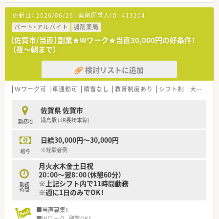
＜設備も充実＞
更新日：
2026/06/26
薬剤師求人ID：
413204
■電子薬歴、自動分包機も導入しています。
パート・アルバイト
調剤薬局
＜業務内容＞
【佐賀市/当直】副業★Wワーク★当直30,000円の好条件！
■皮膚科がメインで、他内科と泌尿器科を受けている店舗です。
（夜～朝まで）
■処方箋枚数は1日130～140枚程度ですが、ほとんど軽い皮膚
科のものです。
検討リストに追加
■一部、リウマチは若干重いかもしれません。
■薬剤師は常時2.5名～3.5名体制、事務員6名体制です。（平均年
齢：40～50代）
Ｗワーク可
車通勤可
積雪なし
教育制度あり
シフト制
大手チェーン以外
■在宅は施設のみで、新規での受付は断っている状況です
佐賀県 佐賀市
鍋島駅 (JR長崎本線)
勤務地
日給30,000円～30,000円
※経験者例
給与
月火水木金土日祝
20：00～翌8：00（休憩60分）
※上記シフト内で11時間勤務
勤務
時間
※週に1日のみでOK！
■当直募集！
■Wワーク、副業OK！