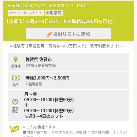
更新日：
2026/06/26
薬剤師求人ID：
450710
パート・アルバイト
調剤薬局
【佐賀市】≪週3～4日のパート≫時給2,500円も可能！
検討リストに追加
未経験可
車通勤可
高給与(600万円以上)
教育制度あり
シフト制
佐賀県 佐賀市
佐賀駅 (JR長崎本線)
勤務地
時給2,000円～2,500円
※経験者例
給与
月～金
09：00～18：00（休憩60分）
土
勤務
09：00～13：00（休憩00分）
時間
※週3～4日のシフト
≪こんな会社です≫
●創業100年以上と歴史があり、佐賀県に12店舗展開してしてい