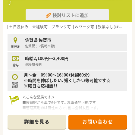
♪
業務を教えて頂けます。
■年間休日が100日以上で近隣にも店舗があるため、急なお休み
検討リストに追加
にも対応可能です。
■社員間の交流もあり非常にアットホームな職場です。
土日祝休み
未経験可
ブランク可
Ｗワーク可
残業なし(ほぼなし含む)
佐賀県 佐賀市
佐賀駅 (JR長崎本線)
勤務地
時給2,100円～2,400円
※経験者例
給与
月～金 09：00～16：00（休憩60分）
※時間を伸ばしたい、短くしたい等可能です☆
勤務
※曜日も応相談！！
時間
＜こんな薬局です＞
■佐賀駅から車で6分です。お車通勤可能です
■管理薬剤師は男性の方で、他は全員女性です。
■ベテランの事務員さんが明るく爽やかでとても良い方で働き
やすい・休みやすい環境です☆
詳細を見る
お問い合わせ
■主に皮膚科の医院さんから応需しており、集中率95%以上で
す