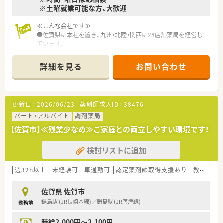
負担もあります。
※土曜就業可能な方、大歓迎
■かかりつけ薬剤師の目標等はなく自主性で取り組んでいただ
ける環境です。
≪こんな会社です≫
かかりつけの件数は賞与にプラスして評価していただけま
●佐賀県に本社を置き、九州・北陸・関西に28店舗薬局を経営し
す。
ています。
●20～30代の男女薬剤師が活躍している会社です。
<エステスペース併設店あり>
●研修制度も充実しているので、経験の浅い方でも安心して勤務
■姉妹店ではエステスペースを併設しており、エステティシャン
詳細を見る
お問い合わせ
出来ます。
がエステの施術をしております。
■福利厚生として社員には年に数回無料でエステを受けること
が可能です。
更新日：
2026/06/23
薬剤師求人ID：
38476
＜給与例＞
パート・アルバイト
調剤薬局
■時給2,000円～2,500円
※経験、面接により決定
【佐賀市】≪残業少なめ≫ご家庭との両立しやすい環境です！
長く働く方にチャンスのある会社です☆
検討リストに追加
週32h以上
未経験可
車通勤可
認定薬剤師取得支援あり
教育制度あり
佐賀県 佐賀市
鍋島駅 (JR長崎本線)／鍋島駅 (JR唐津線)
勤務地
時給2,000円～2,100円