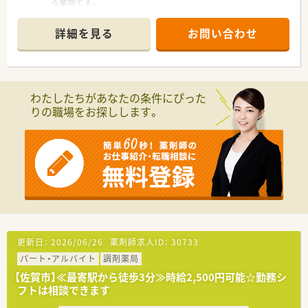
る薬局です。
●研修制度も整っており、未経験の方も歓迎ですのでスキルアッ
プできます。
詳細を見る
お問い合わせ
●産休・育休制度や時短勤務など、ライフバランスに合わせた働
き方を選択できるので、ママ薬剤師さんも多数活躍しています。
わたしたちがあなたの条件にぴった
りの職場をお探しします。
更新日：
2026/06/26
薬剤師求人ID：
30733
パート・アルバイト
調剤薬局
【佐賀市】≪最寄駅から徒歩3分≫時給2,500円可能☆勤務シ
フトは相談できます