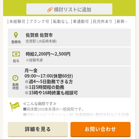
検討リストに追加
未経験可
ブランク可
転勤なし
車通勤可
託児所あり
新幹線近く
佐賀県 佐賀市
佐賀駅 (JR長崎本線)
勤務地
時給2,200円～2,500円
※経験考慮
給与
月～金
09:00～17:00(休憩60分)
※週4～5日勤務できる方
勤務
※1日5時間程の勤務
時間
※15時や16時終業も相談可
≪こんな病院です≫
■病床数200床未満の一般病院です。
■内科・リハビリテーション科・耳鼻咽喉科・整形外科などを診療
科目として備え、主に急性期の患者様の治療がメインの病院で
す。
詳細を見る
お問い合わせ
■育児休暇や24時間託児所があり、子育てとの両立が可能な働
きやすい職場づくりに力を入れています。