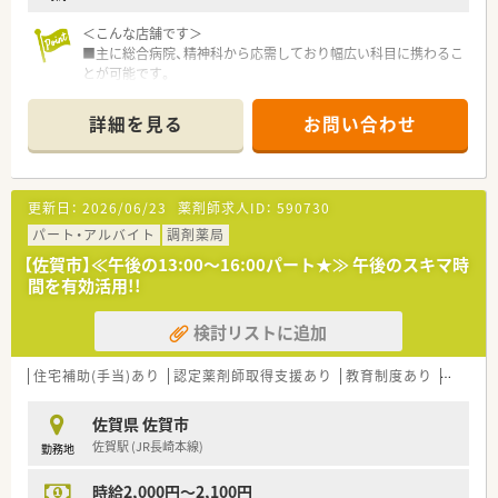
＜こんな店舗です＞
■主に総合病院、精神科から応需しており幅広い科目に携わるこ
とが可能です。
■在宅は施設・居宅の両方を行っておりスキルアップできる環境
です。
詳細を見る
お問い合わせ
＜こんな会社です＞
■佐賀県を中心に、福岡県、熊本県、長崎県、関東エリアに80店舗
以上展開している創業100年を超える老舗企業です。
更新日：
2026/06/23
薬剤師求人ID：
590730
■今後の業界の方向性を見据えた先進性のある企業です。「ダイ
レクトテレフォン」「トレーシングレポート」「24Hお薬電話相
パート・アルバイト
調剤薬局
談」「過誤防止システム全店導入」「ローソンと併設した店舗作
【佐賀市】≪午後の13:00～16:00パート★≫ 午後のスキマ時
り」等対物から対人業務への移行、また処方箋だけに頼らない薬
間を有効活用!!
局作りを行っております。
■薬局としてだけでなく色んな角度から地域に貢献すべく、福祉
検討リストに追加
事業や保育園などの事業も行っております。
＜学べる研修制度＞
住宅補助(手当)あり
認定薬剤師取得支援あり
教育制度あり
シフト
■外来がん認定薬剤師や漢方専門薬剤師も在籍しています。
■外来がん認定、糖尿病や在宅をケアする専門薬剤師を育てるプ
佐賀県 佐賀市
ロジェクトを開始し、勉強会や社内研修、学会参加、病院研修な
佐賀駅 (JR長崎本線)
勤務地
ど、様々な活動を行っています。
■オンラインにて朝8:00～8:15から30分実施。家事や通勤中な
時給2,000円～2,100円
ど「ながら研修」で参加が可能です。