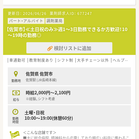
≪業務について≫
更新日：
2026/06/26
薬剤師求人ID：
677247
■調剤・鑑査、注射製剤業務、病棟業務、服薬指導、入院時、持参薬
の検薬、DI業務をお願いします。
パート・アルバイト
調剤薬局
■薬剤師は常勤3名、パート1名体制です。
【佐賀市】≪土日祝のみ≫週1～3日勤務できるか方歓迎！10
■電子カルテやその他の機器も導入していますので、働きやすい
～19時の勤務◎
職場です。
検討リストに追加
＜勤務シフト＞
■貴重な土日休みです。
■週4～5日勤務できる方歓迎です。
車通勤可
教育制度あり
シフト制
大手チェーン以外
ヘルプ体制充実
■勤務時間は15時や16時終業も相談可能です。
始業を10時することも可能です。
佐賀県 佐賀市
佐賀駅 (JR長崎本線)
勤務地
時給2,000円～2,100円
※経験、シフト考慮
給与
土曜・日祝
10:00～19:00(休憩60分)
勤務
時間
＜こんな店舗です＞
■主に総合病院、精神科から応需しており幅広い科目に携わるこ