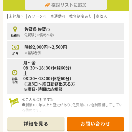
検討リストに追加
未経験可
Ｗワーク可
車通勤可
教育制度あり
高収入
佐賀県 佐賀市
佐賀駅 (JR長崎本線)
勤務地
時給2,000円～2,500円
※経験者例
給与
月～金
08：30～18：30（休憩60分）
土
08：30～18：00（休憩60分）
勤務
時間
※週3日～終日勤務出来る方
※曜日･時間は応相談
≪こんな会社です≫
●創業100年以上と歴史があり、佐賀県に12店舗展開してしてい
る薬局です。
●研修制度も整っており、未経験やブランクのある方もスキルア
ップ出来る環境が整っています。
詳細を見る
お問い合わせ
●産休・育休制度や時短勤務など、ライフバランスに合わせた働
き方を選択できるので、ママ薬剤師さんも多数活躍しています。