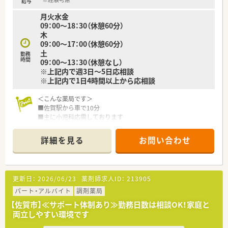
給与
■現場の声を大切にする社風があり、社内アンケートを通して職
月火水金
場環境の改善を継続的に実施している会社です。
09：00～18：30（休憩60分）
木
09：00～17：00（休憩60分）
土
勤務
時間
09：00～13：30（休憩なし）
※上記内で週3日～5日応相談
※上記内で1日4時間以上から応相談
＜こんな薬局です＞
■佐賀駅から車で10分
■主に小児科応需しております
■薬剤師2.5名体制(常勤2名、パート2名)です
■年齢層は20代、30代、40代、60代と幅広くご勤務されておりま
詳細を見る
お問い合わせ
す
＜設備も充実＞
■電子薬歴はソラミチで統一、分包機も導入しています。小児科
更新日：
2026/06/23
薬剤師求人ID：
213905
のため水剤分注機も導入しております
パート・アルバイト
調剤薬局
＜法人特徴＞
【佐賀市】≪サポート体制あり≫勤務日数は相談OK！家庭と
■佐賀県・福岡県に6店舗を展開しています。
両立しやすい環境です
■在籍されているスタッフも皆さん穏やかでアットホームな薬
局です。