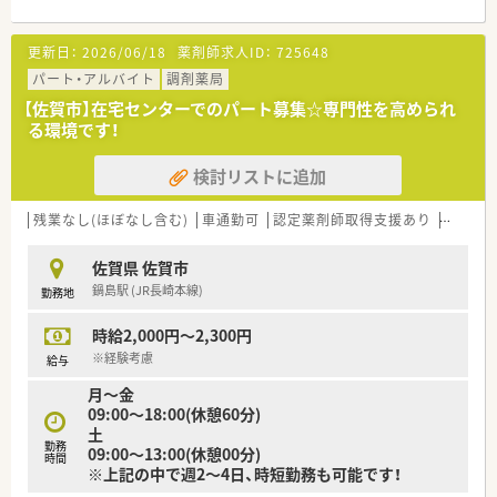
更新日：
2026/06/18
薬剤師求人ID：
725648
パート・アルバイト
調剤薬局
【佐賀市】在宅センターでのパート募集☆専門性を高められ
る環境です！
検討リストに追加
残業なし(ほぼなし含む)
車通勤可
認定薬剤師取得支援あり
教育制
佐賀県 佐賀市
鍋島駅 (JR長崎本線)
勤務地
時給2,000円～2,300円
※経験考慮
給与
月～金
09:00〜18:00(休憩60分)
土
勤務
09:00～13:00(休憩00分)
時間
※上記の中で週2～4日、時短勤務も可能です！