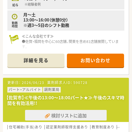
■外来がん専門薬剤師2名による薬剤師を鍛える「マッスル研
※経験者例
給与
修」、専属薬剤師による「漢方研修」、各店舗持ち回りで実施する
月～土
「専門科目研修」などがあります。
13:00～16:00（休憩0分）
勤務
※週3～5日のシフト勤務
時間
≪こんな会社です≫
●佐賀・福岡を中心に60店舗、関東を含め81店舗展開していま
す。
●福利厚生・研修制度がかなり充実している会社なので薬剤師ス
キルを高めるにはとても良い環境だと思います。
詳細を見る
お問い合わせ
●有給消化率も高くプライベートも充実出来る環境です。
更新日：
2026/06/23
薬剤師求人ID：
590728
パート・アルバイト
調剤薬局
【佐賀市】≪午後の13:00～18:00パート★≫ 午後のスキマ時
間を有効活用!!
検討リストに追加
住宅補助(手当)あり
認定薬剤師取得支援あり
教育制度あり
シフト