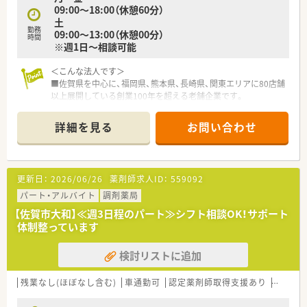
09:00～18:00（休憩60分）
■外来がん専門薬剤師2名による薬剤師を鍛える「マッスル研
土
修」、専属薬剤師による「漢方研修」、各店舗持ち回りで実施する
勤務
09:00～13:00（休憩00分）
「専門科目研修」などがあります。
時間
※週1日～相談可能
＜こんな法人です＞
■佐賀県を中心に、福岡県、熊本県、長崎県、関東エリアに80店舗
以上展開している創業100年を超える老舗企業です。
■今後の業界の方向性を見据えた先進性のある企業です。「ダイ
レクトテレフォン」「トレーシングレポート」「24Hお薬電話相
詳細を見る
お問い合わせ
談」「過誤防止システム全店導入」「ローソンと併設した店舗作
り」等対物から対人業務への移行、また処方箋だけに頼らない薬
局作りを行っております。
■薬局としてだけでなく色んな角度から地域に貢献すべく、福祉
更新日：
2026/06/26
薬剤師求人ID：
559092
事業や保育園などの事業も行っております。
■社員は約600名、うち薬剤師は約200名、平均年齢37～38歳で7
パート・アルバイト
調剤薬局
割が女性です。女性の役職者が30%在籍しています。
【佐賀市大和】≪週3日程のパート≫シフト相談OK！サポート
■正社員の平均残業時間は月10時間程度で1日20～30分程度で
体制整っています
す。
検討リストに追加
＜長く働ける環境作り＞
■「子育てサポート企業」として、厚生労働大臣の認定を受けた
証でかつ継続的な促進をしている「プラチナくるみんマーク」の
残業なし(ほぼなし含む)
車通勤可
認定薬剤師取得支援あり
教育制
認定を受けております。
■全店舗「調剤・監査・投薬」の流れのルールが統一されているた