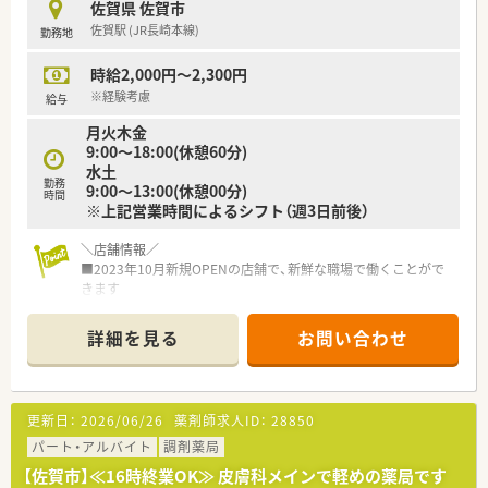
佐賀県 佐賀市
めヘルプや異動の際も勤務しやすい環境です。
佐賀駅 (JR長崎本線)
勤務地
■パートの方も勤務実績に準じて法定通りの有給休暇がござい
ます。
時給2,000円～2,300円
＜学べる研修制度＞
※経験考慮
給与
■外来がん認定薬剤師や漢方専門薬剤師も在籍しています。
月火木金
■外来がん認定、糖尿病や在宅をケアする専門薬剤師を育てるプ
9:00～18:00(休憩60分)
ロジェクトを開始し、勉強会や社内研修、学会参加、病院研修な
水土
ど、様々な活動を行っています。
勤務
9:00～13:00(休憩00分)
■オンラインにて朝8:00～8:15から30分実施。家事や通勤中な
時間
※上記営業時間によるシフト（週3日前後）
ど「ながら研修」で参加が可能です。
■外来がん専門薬剤師2名による薬剤師を鍛える「マッスル研
＼店舗情報／
修」、専属薬剤師による「漢方研修」、各店舗持ち回りで実施する
■2023年10月新規OPENの店舗で、新鮮な職場で働くことがで
「専門科目研修」などがあります。
きます
■残業ほとんどなくプライベートと両立しやすい職場です。
■マイカー通勤OKで雨の日も通勤ラクラクです。
詳細を見る
お問い合わせ
＼こんな会社です／
■佐賀県を中心に5店舗展開しております。
■応需元が営業時間通りなので、休憩はしっかり取得でき残業も
更新日：
2026/06/26
薬剤師求人ID：
28850
ありません。
■全店舗に自動分包機、電子薬歴、二次元バーコード導入されて
パート・アルバイト
調剤薬局
おり、お仕事をスムーズにしやすいよう整備されてます。
【佐賀市】≪16時終業OK≫ 皮膚科メインで軽めの薬局です
■経験豊富な薬剤師の方も多く、調剤業務未経験の方でも丁寧に