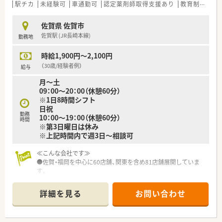
駅チカ
未経験可
車通勤可
認定薬剤師取得支援あり
教育制度あり
佐賀県 佐賀市
佐賀駅 (JR長崎本線)
勤務地
時給1,900円～2,100円
（30歳/経験者例）
給与
月～土
09：00～20：00（休憩60分）
※1日8時間シフト
日祝
勤務
10：00～19：00（休憩60分）
時間
※第3日曜日は休み
※上記時間内で週3日～相談可
≪こんな会社です≫
●佐賀・福岡を中心に60店舗、関東を含め81店舗展開していま
す。
●福利厚生・研修制度が充実しているので薬剤師スキルを高める
非常に良い環境です。
詳細を見る
お問い合わせ
●行政と協力しコンビニでのがん検診等を実施しており、地域に
密着した医療サービスの提供を目指しています。