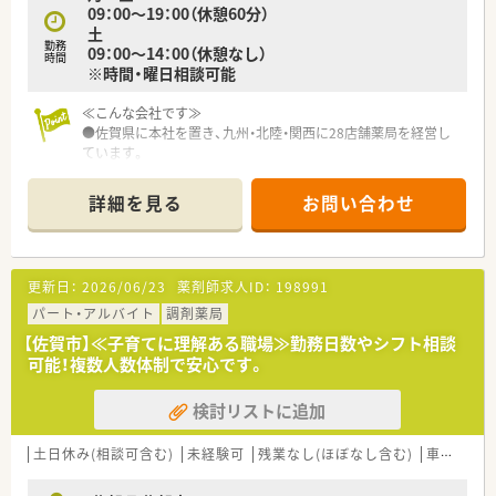
09：00～19：00（休憩60分）
土
勤務
09：00～14：00（休憩なし）
時間
※時間・曜日相談可能
≪こんな会社です≫
●佐賀県に本社を置き、九州・北陸・関西に28店舗薬局を経営し
ています。
●20～30代の男女薬剤師が活躍している会社です。
●研修制度も充実しているので、経験の浅い方でも安心して勤務
詳細を見る
お問い合わせ
出来ます。
更新日：
2026/06/23
薬剤師求人ID：
198991
パート・アルバイト
調剤薬局
【佐賀市】≪子育てに理解ある職場≫勤務日数やシフト相談
可能！複数人数体制で安心です。
検討リストに追加
土日休み(相談可含む)
未経験可
残業なし(ほぼなし含む)
車通勤可