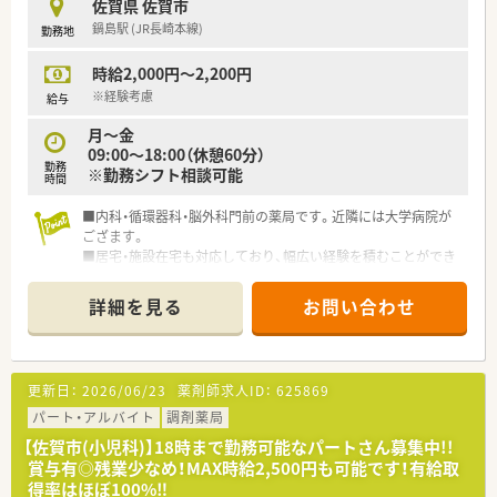
佐賀県 佐賀市
鍋島駅 (JR長崎本線)
勤務地
時給2,000円～2,200円
※経験考慮
給与
月～金
09:00～18:00（休憩60分）
勤務
※勤務シフト相談可能
時間
■内科・循環器科・脳外科門前の薬局です。近隣には大学病院が
ござます。
■居宅・施設在宅も対応しており、幅広い経験を積むことができ
ます。
■充実した教育制度があり、未経験の方でも安心して就業できま
詳細を見る
お問い合わせ
す。
■店舗には最新機器を導入しており、業務効率とスキルアップに
力を入れています。
更新日：
2026/06/23
薬剤師求人ID：
625869
≪こんな会社です≫
■佐賀県に本社を置き、九州・北陸・関西に28店舗薬局を経営し
パート・アルバイト
調剤薬局
ています。※大手チェーン薬局のグループ会社です。
【佐賀市(小児科)】18時まで勤務可能なパートさん募集中!!
■かかりつけ薬剤師や在宅も積極的に行っている会社なので、幅
賞与有◎残業少なめ！MAX時給2,500円も可能です！有給取
広い業務に携わることができ、薬剤師としてスキルアップも図れ
得率はほぼ100%‼
ます。