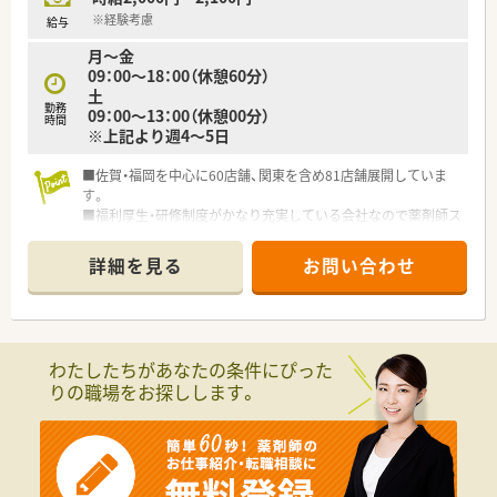
※経験考慮
給与
月～金
09：00～18：00（休憩60分）
土
勤務
09：00～13：00（休憩00分）
時間
※上記より週4～5日
■佐賀・福岡を中心に60店舗、関東を含め81店舗展開していま
す。
■福利厚生・研修制度がかなり充実している会社なので薬剤師ス
キルを高めるにはとても良い環境だと思います。
■有給消化率も高くプライベートも充実出来る環境です。
詳細を見る
お問い合わせ
わたしたちがあなたの条件にぴった
りの職場をお探しします。