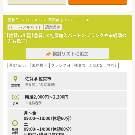
■新卒の方など若手薬剤師も活躍しており、未経験の方も歓迎で
す。
更新日：
2026/06/23
薬剤師求人ID：
181550
<こんな薬局です>
■日本初の処方箋受付の調剤薬局があり江戸時代から続いてい
パート・アルバイト
調剤薬局
る老舗の薬局グループです。
【佐賀市川副】急募！≪社保加入パート≫ブランクや未経験の
■佐賀市内を中心に7店舗以上展開しております。
方も歓迎！
■有給取得率はほぼ100%でお休みも取得しやすい環境です。
■産育休取得の実績も多数あり女性の方も長く働きやすい環境
検討リストに追加
が整っています。
■社内に登録販売者も在籍しており、各店舗OTCにも力を入れて
いるため薬剤師としての幅広いレベルアップが望めます。
週32h以上
未経験可
ブランク可
残業なし(ほぼなし含む)
車通勤
■毎年数名の新卒を採用されており、20代の薬剤師も多く活躍
しております。平均年齢は若めです。
佐賀県 佐賀市
■管理栄養士の方も採用しており健康相談の開催や、患者さんの
佐賀駅 (JR長崎本線)
勤務地
食事面でのサポート等専門的な知識を深めることができます。
時給2,000円～2,200円
<充実した評価制度>
■社員の頑張りを評価する体制があり、相場よりも昇給幅が大き
※経験者例
給与
く評価次第では年間10万円を超える方もいます。
月～金
⇒勤務薬剤師の場合、店長(管理薬剤師)が評価したものを部長が
09:00～18:00（休憩60分）
評価し、さらに経営幹部にて評価し昇給が決まります。
土
■自発的に研修会や学会など参加するものに関して報告書を提
09:00～14:00（休憩00分）
勤務
出すれば賞与の評価に大きく影響します。※必要な旅費などの
時間
※時間・曜日は応相談