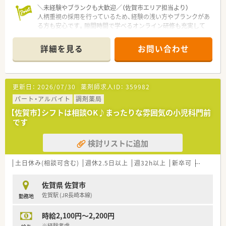
＼未経験やブランクも大歓迎／（佐賀市エリア担当より）
人柄重視の採用を行っているため、経験の浅い方やブランクがあ
る方も安心です。隙間時間で学べるオンライン研修も充実して
おり、事前の店舗見学も大歓迎ですよ！
＊------------------------------------------＊
詳細を見る
お問い合わせ
【店舗情報と応需状況について】
■佐賀県佐賀市に位置し、最寄り駅の鍋島駅から車で11分ほど
の距離にある調剤薬局です。
■在宅店舗でのパート求人です。
更新日：
2026/07/30
薬剤師求人ID：
359982
■1日平均5～10件、個人在宅＋施設在宅：4～5施設対応しており
ます
パート・アルバイト
調剤薬局
【佐賀市】シフトは相談OK♪まったりな雰囲気の小児科門前
【募集背景と求める人物像について】
です
■今回は既存店舗の体制維持とさらなるサービス向上のため、増
員によるパートさんの募集をおこなっております。
検討リストに追加
■人柄を重視した採用を行っているため、調剤業務の経験年数や
年齢を問わずどなたでもまず打診が可能です。
■周囲のスタッフと柔軟に協力し合うことができ、自己研鑽に励
土日休み(相談可含む)
週休2.5日以上
週32h以上
新卒可
未経験可
みながら患者様に寄り添える方を求めています。
佐賀県 佐賀市
【法人特徴について】
佐賀駅 (JR長崎本線)
勤務地
■創業100年を超える長い歴史を持っており、九州エリアを中心
に80店舗以上の薬局を運営する老舗企業です。
時給2,100円～2,200円
■地域貢献や対人業務への移行に大変積極的であり、行政とも連
携しながら地域密着型の医療を提供しています。
※経験考慮