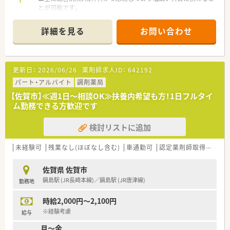
とが可能です。
■在宅は施設・居宅の両方を行っておりスキルアップできる環境
です。
詳細を見る
お問い合わせ
■薬剤師5名体制で余裕ある人員体制です。
■薬局自体19時まで開局しているので、19時もしくは20時まで
勤務できる方歓迎です。
更新日：
2026/06/26
薬剤師求人ID：
642192
＜こんな会社です＞
■佐賀県を中心に、福岡県、熊本県、長崎県、関東エリアに80店舗
パート・アルバイト
調剤薬局
以上展開している創業100年を超える老舗企業です。
【佐賀市】≪週1日～相談OK≫扶養内希望も方！1日フルタイ
■今後の業界の方向性を見据えた先進性のある企業です。「ダイ
ム勤務できる方歓迎です
レクトテレフォン」「トレーシングレポート」「24Hお薬電話相
談」「過誤防止システム全店導入」「ローソンと併設した店舗作
検討リストに追加
り」等対物から対人業務への移行、また処方箋だけに頼らない薬
局作りを行っております。
■薬局としてだけでなく色んな角度から地域に貢献すべく、福祉
未経験可
残業なし(ほぼなし含む)
車通勤可
認定薬剤師取得支援あり
事業や保育園などの事業も行っております。
佐賀県 佐賀市
＜学べる研修制度＞
鍋島駅 (JR長崎本線)／鍋島駅 (JR唐津線)
勤務地
■外来がん認定薬剤師や漢方専門薬剤師も在籍しています。
■外来がん認定、糖尿病や在宅をケアする専門薬剤師を育てるプ
時給2,000円～2,100円
ロジェクトを開始し、勉強会や社内研修、学会参加、病院研修な
ど、様々な活動を行っています。
※経験考慮
給与
■オンラインにて朝8:00～8:15から30分実施。家事や通勤中な
月～金
ど「ながら研修」で参加が可能です。