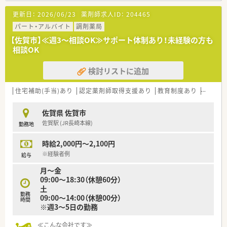
営しています。
更新日：
2026/06/23
薬剤師求人ID：
204465
■店舗には最新機器を導入しており、業務効率とスキルアップに
力を入れています。
パート・アルバイト
調剤薬局
■かかりつけ薬剤師や在宅も積極的に行っている会社なので、幅
【佐賀市】≪週3～相談OK≫サポート体制あり！未経験の方も
広い業務に携わることができ、薬剤師としてスキルアップも図れ
相談OK
ます。
検討リストに追加
<研修制度充実>
■研修環境が整っており思い描くキャリアビジョンが実現でき
る環境です。（新入社員研修・新卒教育コアカリキュラム・2年目
住宅補助(手当)あり
認定薬剤師取得支援あり
教育制度あり
シフト
研修・管理者研修・リーダー研修・学会参加・学会発表カリキュラ
ム・各専門分野研修）
佐賀県 佐賀市
■専門認定薬剤師の資格取得支援も行っており、学会や研修会参
佐賀駅 (JR長崎本線)
勤務地
加の費用を会社で負担しています。
時給2,000円～2,100円
※経験者例
給与
月～金
09:00～18:30（休憩60分）
土
勤務
09:00～14:00（休憩00分）
時間
※週3～5日の勤務
≪こんな会社です≫