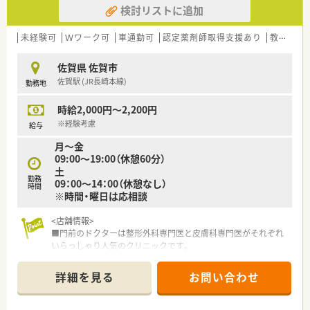
検討リストに追加
■認定薬剤師費用はじめ薬剤師資格に関しての研鑽費用の会社
負担がございます。
■在宅にも積極的に取り組んでいる会社です。
未経験可
Ｗワーク可
車通勤可
認定薬剤師取得支援あり
教育制度あり
■年に1度、全体で集まって勉強会をおこない、そのあとに親睦
会もおこなっており佐賀と福岡の店舗ごとの交流も盛んです。
佐賀県 佐賀市
■従業員全員が新人に対して育てようとする姿勢、教えようとす
佐賀駅 (JR長崎本線)
勤務地
る姿勢があり、未経験・新卒でも安心してスタートすることがで
きます！
時給2,000円～2,200円
※経験考慮
給与
月～金
09:00～19:00（休憩60分）
土
勤務
09：00～14：00（休憩なし）
時間
※時間・曜日は応相談
<店舗情報>
■門前のドクターは整形外科専門医と皮膚科専門医がそれぞれ
いらっしゃり人気のクリニックです。
■在宅も実施しており外来対応だけではなく薬剤師としてもス
キルアップになります。
詳細を見る
お問い合わせ
<こんな薬局です>
■佐賀県に本社を置き、九州・北陸・関西に28店舗薬局以上を経