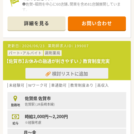
●佐賀・福岡を中心に60店舗、関東を含め81店舗展開していま
す。
●福利厚生・研修制度がかなり充実している会社なので薬剤師ス
キルを高めるにはとても良い環境だと思います。
詳細を見る
お問い合わせ
●有給消化率も高くプライベートも充実出来る環境です。
更新日：
2026/06/23
薬剤師求人ID：
199007
パート・アルバイト
調剤薬局
【佐賀市】お休みの融通が利きやすい♪教育制度充実
検討リストに追加
未経験可
Ｗワーク可
車通勤可
教育制度あり
高収入
佐賀県 佐賀市
佐賀駅 (JR長崎本線)
勤務地
時給2,000円～2,200円
※経験考慮
給与
月～金