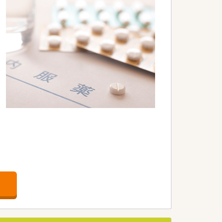
形態の相談も可能です。
ケットの購入割引などの福利厚生も充実
しています。