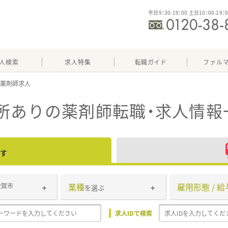
平日9：30-19：00 土日10：00-19：
人検索
求人特集
転職ガイド
ファル
所あり
の薬剤師転職・求人情報
す
業種
雇用形態 / 給
佐賀市
を選ぶ
求人IDで検索