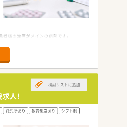
の患者様の治療がメインの病院です。
ています。
。
検討リストに追加
院求人！
託児所あり
教育制度あり
シフト制