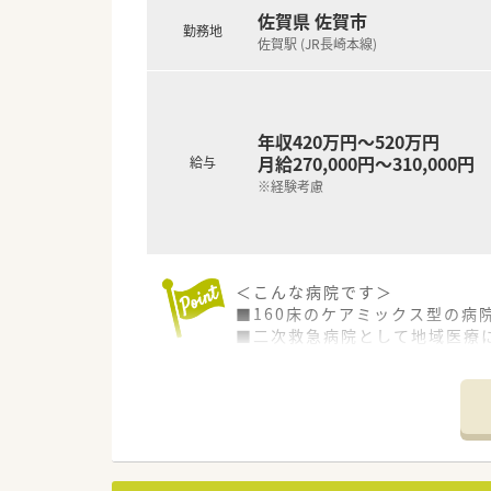
佐賀県 佐賀市
勤務地
佐賀駅 (JR長崎本線)
年収420万円～520万円
月給270,000円～310,000円
給与
※経験考慮
＜こんな病院です＞
■160床のケアミックス型の病
■二次救急病院として地域医療
■同法人として、老健や特養、訪
■24時間対応の保育所の設置
■テニスサークルやソフトボー
しています。
■循環器内科、腎臓内科、肝・消
■入院患者さんの調剤をメイン
■病棟業務あり！幅広い経験を