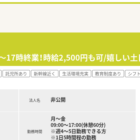
～17時終業！時給2,500円も可/嬉しい
託児所あり
新幹線近く
生活環境充実
教育制度あり
シフ
非公開
法人名
月～金
09:00～17:00(休憩60分)
※週4～5日勤務できる方
勤務時間
※1日5時間程の勤務