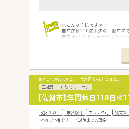
≪こんな病院です≫
■病床数200床未満の一般病院
■内科・リハビリテーション科・
■育児休暇や24時間託児所が
≪業務について≫
■調剤・鑑査、注射製剤業務、病
■薬剤師は常勤3名、パート1名
■電子カルテやその他の機器も
更新日：
2026/06/26
薬剤師求人ID：
101315
＜勤務シフト＞
正社員
病院・クリニック
■貴重な土日休みです。
■週4～5日勤務できる方歓迎で
【佐賀市】年間休日110日≪
■勤務時間は15時や16時終業
始業を10時することも可能で
週32h以上
未経験可
ブランク可
残業な
ヘルプ体制充実
~18時までの職場