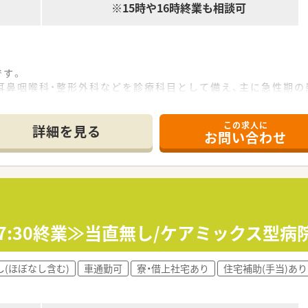
※15時や16時終業も相談可
です。
耳鼻咽喉科・整形外科などを診療科目として備え、主に急性期
あり、子育てとの両立が可能な働きやすい職場づくりに力を入れ
この求人に
詳細を見る
お問い合わせ
棟業務、服薬指導、入院時、持参薬の検薬、DI業務をお願いします
体制です。
導入していますので、働きやすい職場です。
す。
17:30終業≫当直無し/ケアミックス型病
も相談可能です。
す。
し(ほぼなし含む)
車通勤可
寮・借上社宅あり
住宅補助(手当)あり