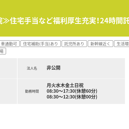
けるので体力的にも長く続けやすい環境です。
通勤もラクラクです。
院≫住宅手当など福利厚生充実！24時間
車通勤可
住宅補助(手当)あり
託児所あり
新幹線近く
生活環
場
非公開
法人名
月火水木金土日祝
08:30～17:30(休憩60分)
勤務時間
08:30～12:30(休憩00分)