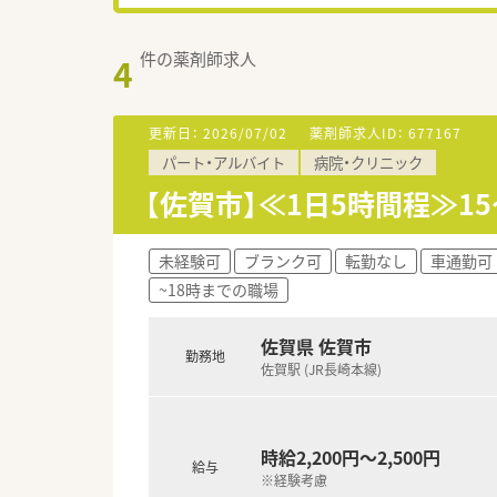
件の薬剤師求人
4
更新日：
2026/07/02
薬剤師求人ID：
677167
パート・アルバイト
病院・クリニック
【佐賀市】≪1日5時間程≫15
未経験可
ブランク可
転勤なし
車通勤可
~18時までの職場
佐賀県 佐賀市
勤務地
佐賀駅 (JR長崎本線)
時給2,200円～2,500円
給与
※経験考慮