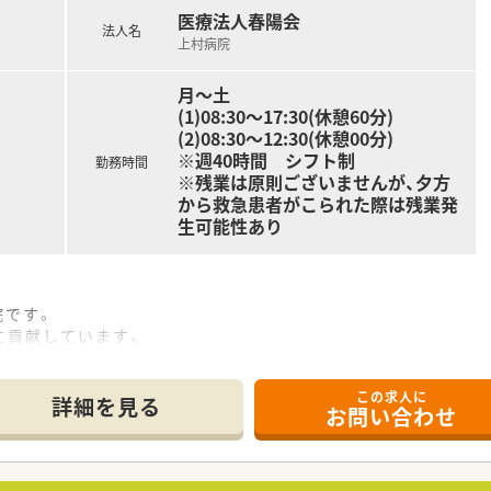
医療法人春陽会
法人名
上村病院
月～土
(1)08:30～17:30(休憩60分)
(2)08:30～12:30(休憩00分)
※週40時間 シフト制
勤務時間
※残業は原則ございませんが、夕方
から救急患者がこられた際は残業発
生可能性あり
院です。
に貢献しています。
問看護、居宅介護なども併設しています。
などお子さんの成長により変化するライフスタイルに応じた勤務
この求人に
ルサークル、サガン鳥栖とスポンサー契約も行っており、試合チ
詳細を見る
お問い合わせ
化器内科などの専門スキルを学ぶことができる環境です。
に業務を行って頂きます。4名の薬剤師と2名の補助の方が在籍
積むことができます。