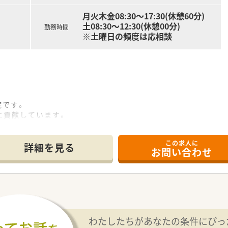
ートできるよう、丁寧なOJT研修を実施しています。
月火木金08:30～17:30(休憩60分)
土08:30～12:30(休憩00分)
勤務時間
※土曜日の頻度は応相談
院です。
に貢献しています。
問看護、居宅介護なども併設しています。
などお子さんの成長により変化するライフスタイルに応じた勤務
この求人に
ルサークル、サガン鳥栖とスポンサー契約も行っており、試合チ
詳細を見る
お問い合わせ
化器内科などの専門スキルを学ぶことができる環境です。
に業務を行って頂きます。4名の薬剤師と2名の補助の方が在籍
積むことができます。
けるので体力的にも長く続けやすい環境です。
通勤もラクラクです。
わたしたちがあなたの条件にぴっ