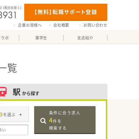
00
（祝日を除く）
【無料】転職サポート登録
企業の皆様へ
会社概要
お問い合わせ
マラボ
薬学生
支店紹介
一覧
駅
から探す
条件に合う求人
与
を選ぶ
4
件を
検索する