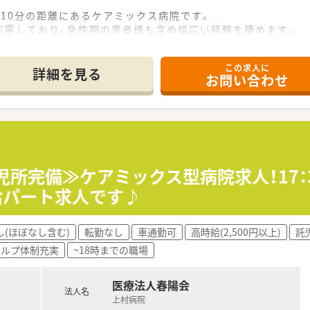
10分の距離にあるケアミックス病院です。
応需しており、急性期の患者様も含め幅広い経験を積めます。
の計4名体制で、協力しながら業務に取り組んでいます。
この求人に
て】
詳細を見る
お問い合わせ
クのある方も歓迎しており、丁寧に指導します。
者さんのために貢献したい方を求めています。
して、地域医療に長年貢献している医療法人です。
棟を有しており、多角的な医療を提供しています。
療を行うことで、地域のニーズに応えています。
児所完備≫ケアミックス型病院求人！17：
勤務延長:上限70歳です
時給パート求人です♪
、プライベートの時間も確保しやすいです。
し(ほぼなし含む)
転勤なし
車通勤可
高時給(2,500円以上)
託
所など、福利厚生が非常に充実しています。
ヘルプ体制充実
~18時までの職場
と、しっかり休んでリフレッシュできる環境です。
ライフバランスを重視した働き方が実現できます。
て、
医療法人春陽会
しており、効率的に業務を進められる環境です。
法人名
上村病院
、子育て中のスタッフに理解のある職場です。