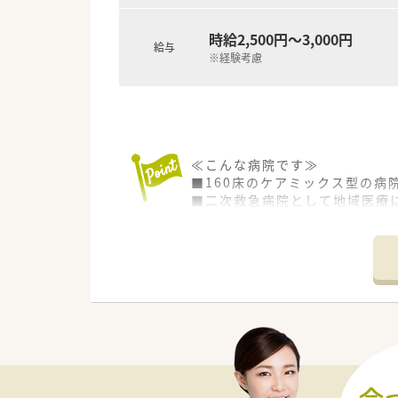
■新卒や未経験者も安心してスタ
時給2,500円～3,000円
給与
※経験考慮
≪こんな病院です≫
■160床のケアミックス型の病
■二次救急病院として地域医療
■同法人として、老健や特養、訪
■24時間対応の保育所の設置
■テニスサークルやソフトボー
しています。
■循環器内科、腎臓内科、肝・消
■入院患者さんの調剤をメイン
■病棟業務あり！幅広い経験を
■夜勤はなく、の日勤勤務で働
■無料駐車場もあり、マイカー