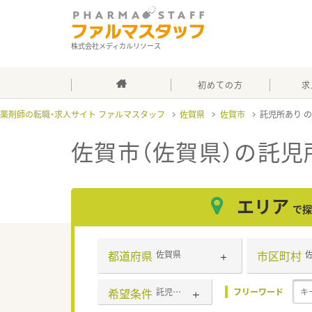
株式会社メディカルリソース
初めての方
求
薬剤師の転職・求人サイト ファルマスタッフ
佐賀県
佐賀市
託児所あり
佐賀市（佐賀県）の託児
エリア
で探
都道府県
市区町村
佐賀県
希望条件
託児所あり
フリーワード