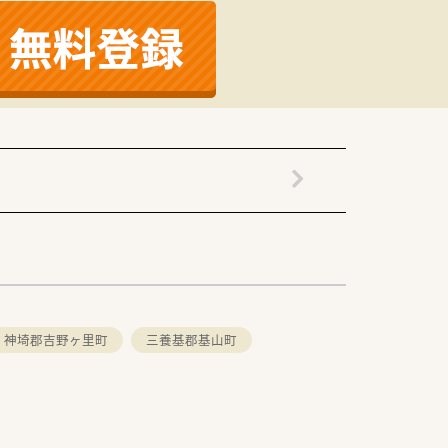
神埼郡吉野ヶ里町
三養基郡基山町