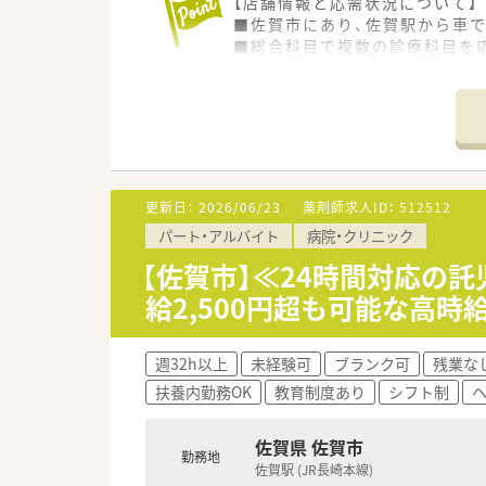
【店舗情報と応需状況について】
■佐賀市にあり、佐賀駅から車で
■総合科目で複数の診療科目を
■薬剤師は常勤3名、パート1名
【募集背景と求める人物像につい
■新卒の方や未経験者、ブラン
■チームワークを大切にし、患
【法人特徴について】
更新日：
2026/06/23
薬剤師求人ID：
512512
■177床のケアミックス病院と
パート・アルバイト
病院・クリニック
■回復期リハビリテーション病
■土日祝日を含め365日外来診
【佐賀市】≪24時間対応の託
■定年60歳、再雇用制度65歳、
給2,500円超も可能な高
【求人情報について】
■17時半終業の病院求人であり
週32h以上
未経験可
ブランク可
残業な
■住宅手当や24時間対応の託児
扶養内勤務OK
教育制度あり
シフト制
■月9日休みで年間休日108日
■残業はほとんどなく、ワーク
■患者さんへの服薬指導を通じ
佐賀県 佐賀市
勤務地
■電子カルテや各種機器を導入
佐賀駅 (JR長崎本線)
■育児休暇の取得実績が豊富で