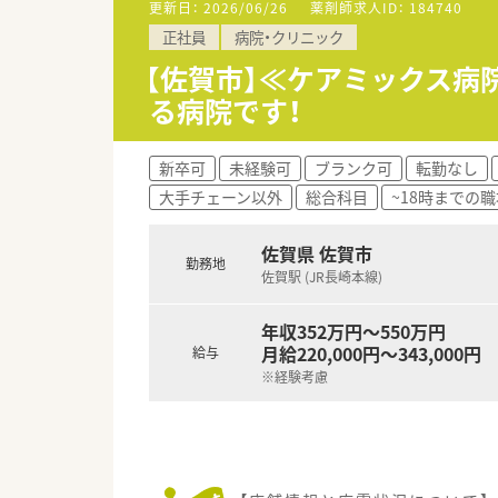
更新日：
2026/06/26
薬剤師求人ID：
184740
■夜勤はなく、の日勤勤務で働
正社員
病院・クリニック
■無料駐車場もあり、マイカー
【佐賀市】≪ケアミックス病
る病院です！
新卒可
未経験可
ブランク可
転勤なし
大手チェーン以外
総合科目
~18時までの職
佐賀県 佐賀市
勤務地
佐賀駅 (JR長崎本線)
年収352万円～550万円
月給220,000円～343,000円
給与
※経験考慮