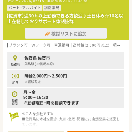
更新日：
2026/06/18
薬剤師求人ID：
213898
パート・アルバイト
調剤薬局
【佐賀市】週30ｈ以上勤務できる方歓迎♪土日休み☆10名以
上在籍しておりサポート体制抜群
検討リストに追加
ブランク可
Ｗワーク可
車通勤可
高時給(2,500円以上)
積雪なし
佐賀県 佐賀市
鍋島駅 (JR長崎本線)
勤務地
時給2,000円～2,500円
※経験考慮
給与
月～金
9：00～16：30
勤務
※勤務曜日・時間相談できます
時間
≪こんな会社です≫
■佐賀県に本社を置き、九州・北陸・関西に28店舗薬局を経営し
ています。
■20～30代の男女薬剤師が活躍している会社です。