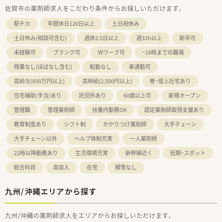
佐賀市の薬剤師求人をこだわり条件からお探しいただけます。
駅チカ
年間休日120日以上
土日祝休み
土日休み(相談可含む)
週休2.5日以上
週32h以上
新卒可
未経験可
ブランク可
Ｗワーク可
~18時までの職場
残業なし(ほぼなし含む)
転勤なし
車通勤可
高給与(600万円以上)
高時給(2,500円以上)
寮・借上社宅あり
住宅補助(手当)あり
託児所あり
60歳以上可
新規オープン
管理職
管理薬剤師
扶養内勤務OK
認定薬剤師取得支援あり
教育制度あり
シフト制
かかりつけ薬剤師
大手チェーン
大手チェーン以外
ヘルプ体制充実
一人薬剤師
22時以降勤務あり
生活環境充実
新幹線近く
短期・スポット
総合科目
高収入
在宅
積雪なし
九州/沖縄エリアから探す
九州/沖縄の薬剤師求人をエリアからお探しいただけます。