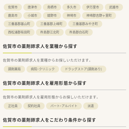
佐賀市
唐津市
鳥栖市
多久市
伊万里市
武雄市
鹿島市
小城市
嬉野市
神埼市
神埼郡吉野ヶ里町
三養基郡基山町
三養基郡上峰町
三養基郡みやき町
西松浦郡有田町
杵島郡江北町
杵島郡白石町
佐賀市の薬剤師求人を業種から探す
佐賀市の薬剤師求人を業種からお探しいただけます。
調剤薬局
病院・クリニック
ドラッグストア(調剤あり)
佐賀市の薬剤師求人を雇用形態から探す
佐賀市の薬剤師求人を雇用形態からお探しいただけます。
正社員
契約社員
パート・アルバイト
派遣
佐賀市の薬剤師求人をこだわり条件から探す