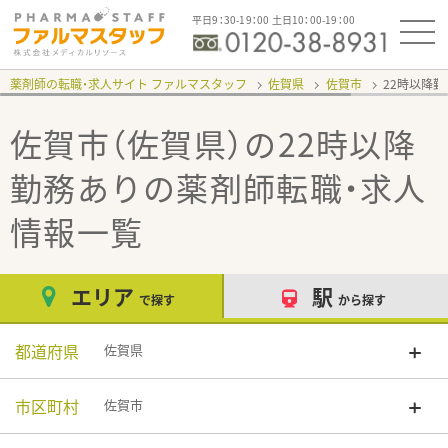
平日9：30-19：00 土日10：00-19：00
薬剤師の転職・求人サイト ファルマスタッフ
佐賀県
佐賀市
22時以降
佐賀市（佐賀県）の22時以降
勤務あり
の薬剤師転職・求人
情報一覧
エリア
駅
で探す
から探す
都道府県
佐賀県
市区町村
佐賀市