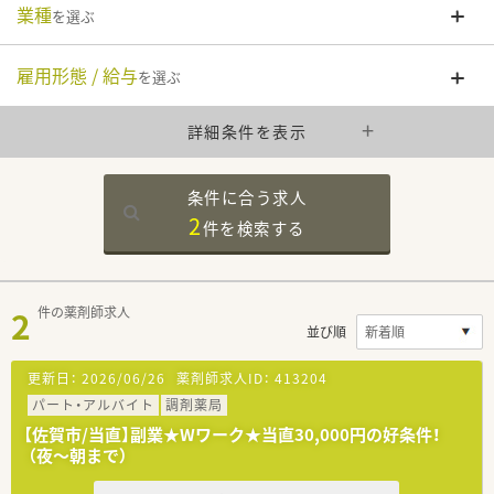
業種
を選ぶ
雇用形態 / 給与
を選ぶ
詳細条件を表示
条件に合う求人
2
件を
検索する
2
件の薬剤師求人
並び順
更新日：
2026/06/26
薬剤師求人ID：
413204
パート・アルバイト
調剤薬局
【佐賀市/当直】副業★Wワーク★当直30,000円の好条件！
（夜～朝まで）