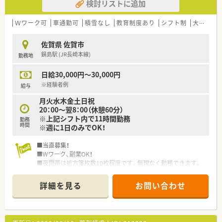
検討リストに追加
Ｗワーク可
車通勤可
積雪なし
教育制度あり
シフト制
大手チェーン以外
佐賀県 佐賀市
鍋島駅 (JR長崎本線)
勤務地
日給30,000円～30,000円
※経験者例
給与
月火水木金土日祝
20：00～翌8：00（休憩60分）
※上記シフト内で11時間勤務
勤務
時間
※週に1日のみでOK！
■当直募集！
■Wワーク、副業OK！
■夜間帯は処方箋枚数10枚程度です。無理なく勤務できます。
■単発の求人ではなく、週に1回や月に1～4回など、定期的に勤
務できる方の募集です。
詳細を見る
お問い合わせ