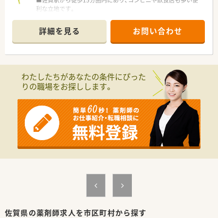
■佐賀駅から徒歩15分圏内にあり、コンビニや飲食店も多い便
認定を受けております。
利な立地です。
■全店舗「調剤・監査・投薬」の流れのルールが統一されているた
■精神科と歯科をメインに応需しており、1日あたり40枚の処方
めヘルプや異動の際も勤務しやすい環境です。
箋に対応しています。
詳細を見る
お問い合わせ
■正社員2名とパート1名の薬剤師が常時勤務しており、ヘルプ
＜学べる研修制度＞
体制も充実しています。
■外来がん認定薬剤師や漢方専門薬剤師も在籍しています。
■外来がん認定、糖尿病や在宅をケアする専門薬剤師を育てるプ
【募集背景と求める人物像について】
ロジェクトを開始し、勉強会や社内研修、学会参加、病院研修な
■今回の募集は体制強化のための増員であり、新たな仲間を求め
わたしたちがあなたの条件にぴった
ど、様々な活動を行っています。
ています。
りの職場をお探しします。
■オンラインにて朝8:00～8:15から30分実施。家事や通勤中な
■精神科領域に興味があり、専門性を高めたいとお考えの方に最
ど「ながら研修」で参加が可能です。
適な環境です。
■外来がん専門薬剤師2名による薬剤師を鍛える「マッスル研
■患者様一人ひとりに寄り添い、丁寧な服薬指導を心がけられる
修」や「漢方研修」、各店舗持ち回りで実施する「専門科目研修」な
方を歓迎いたします。
どがあります。
【職場環境と雰囲気】
■代表が30代の女性薬剤師であり、風通しの良い環境で相談し
やすい雰囲気です。
■薬剤師は常時2名体制で、協力しながら業務を進めることがで
きる働きやすい環境です。
■無理なく自分のペースで働きたい方に、特におすすめできる職
場環境と言えます。
佐賀県の薬剤師求人を市区町村から探す