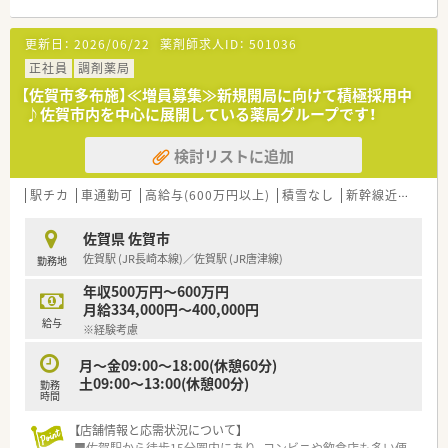
■新卒や未経験者も安心してスタートできるよう、丁寧なOJT研
修を実施しています。
＜こんな方にオススメ＞
更新日：
2026/06/22
薬剤師求人ID：
501036
■幅広い処方科目に触れ、スキルアップを目指す方
■安定企業で定年まで働きたいと希望する方
正社員
調剤薬局
■専門薬剤師など、薬剤師として成長していきたい方
【佐賀市多布施】≪増員募集≫新規開局に向けて積極採用中
♪佐賀市内を中心に展開している薬局グループです！
＜こんな会社です＞
■佐賀県を中心に、福岡県、熊本県、長崎県、関東エリアに80店舗
検討リストに追加
以上展開している創業100年を超える老舗企業です。
■今後の業界の方向性を見据えた先進性のある企業です。
■薬局だけでなく、福祉事業や保育園などの事業も行っておりま
駅チカ
車通勤可
高給与(600万円以上)
積雪なし
新幹線近く
生
す。
■社員は約600名、うち薬剤師は約200名、平均年齢37～38歳で7
佐賀県 佐賀市
割が女性です。女性の役職者が30%在籍しています。（2021年度
佐賀駅 (JR長崎本線)／佐賀駅 (JR唐津線)
勤務地
実績）
■正社員の平均残業時間は月10時間程度で1日20～30分程度で
年収500万円～600万円
す。（2021年度実績）
月給334,000円～400,000円
給与
※経験考慮
＜長く働ける環境作り＞
■結婚・出産・育児において様々な休暇・祝金制度を設けておりま
月～金09:00～18:00(休憩60分)
す。
土09:00～13:00(休憩00分)
勤務
■全社員リフレッシュ休暇で年1回、連続5日間の休暇取得が可
時間
能です。
■「子育てサポート企業」として、厚生労働大臣の認定を受けた
【店舗情報と応需状況について】
証でかつ継続的な促進をしている「プラチナくるみんマーク」の