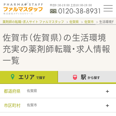
平日9：30-19：00 土日10：00-19：00
薬剤師の転職・求人サイト ファルマスタッフ
佐賀県
佐賀市
生活環境充
佐賀市（佐賀県）の生活環境
充実
の薬剤師転職・求人情報
一覧
エリア
駅
で探す
から探す
都道府県
佐賀県
市区町村
佐賀市