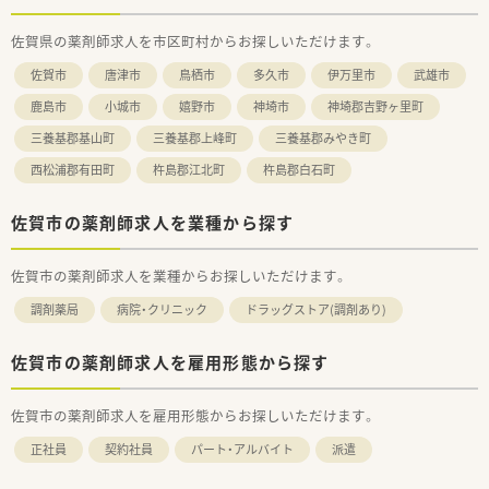
佐賀県の薬剤師求人を市区町村からお探しいただけます。
佐賀市
唐津市
鳥栖市
多久市
伊万里市
武雄市
鹿島市
小城市
嬉野市
神埼市
神埼郡吉野ヶ里町
三養基郡基山町
三養基郡上峰町
三養基郡みやき町
西松浦郡有田町
杵島郡江北町
杵島郡白石町
佐賀市の薬剤師求人を業種から探す
佐賀市の薬剤師求人を業種からお探しいただけます。
調剤薬局
病院・クリニック
ドラッグストア(調剤あり)
佐賀市の薬剤師求人を雇用形態から探す
佐賀市の薬剤師求人を雇用形態からお探しいただけます。
正社員
契約社員
パート・アルバイト
派遣