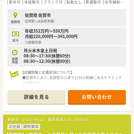
機械化を進める事により、効率よいお仕事が可能となります。
新卒可
未経験可
ブランク可
転勤なし
車通勤可
住宅補助(手当)あり
＜研修制度＞
佐賀県 佐賀市
■充実した研修フォロー体制も好評です。
佐賀駅 (JR長崎本線)
勤務地
e-ラーニングの補助制度もあり資格取得に関しても
会社からのバックアップがございます。
年収352万円～550万円
月給220,000円～343,000円
＜法人特徴＞
給与
※経験考慮
■中国地方で業界最大規模のドラッグストア・調剤薬局を運営す
る企業です。
月火水木金土日祝
売上・利益・店舗数共に業界トップクラスです。
08:30～17:30(休憩60分)
勤務
■年間で10店舗以上の新規出店を継続しており、
08:30～12:30(休憩00分)
時間
新卒採用も中国地方で最も入社人数が多い法人です。
薬剤師の平均年齢は33歳です。
【店舗情報と応需状況について】
■調剤薬局部門では調剤業務（調剤・投薬・監査・在宅）がメイン
■佐賀市にあり、佐賀駅から車で10分の距離にあるケアミック
で、レジ打ちなどはありません。
ス病院です。
OTCについての知識も深まるため「マルチの力」が身につきま
■総合科目で複数の診療科目を応需しており、急性期の患者様も
す。
含め幅広い経験を積めます。
詳細を見る
お問い合わせ
■セルフメディケーションの支援として、医療・保険・福祉・マタ
■薬剤師は常勤3名、パート1名の計4名体制で、協力しながら業
ニティ等、様々なテーマで健康セミナーを年間130回以上開催し
務に取り組んでいます。
ています。
■医療事務との業務分担を行い、薬剤師の業務負担軽減を行って
【募集背景と求める人物像について】
更新日：
2026/06/22
薬剤師求人ID：
505730
います。
■新卒の方や未経験者、ブランクのある方も歓迎しており、丁寧
■働き方改革に沿って、有給休暇消化が促進されています。
に指導します。
正社員
調剤薬局
■残業については「サービス残業」はございません。
■チームワークを大切にし、患者さんのために貢献したい方を求