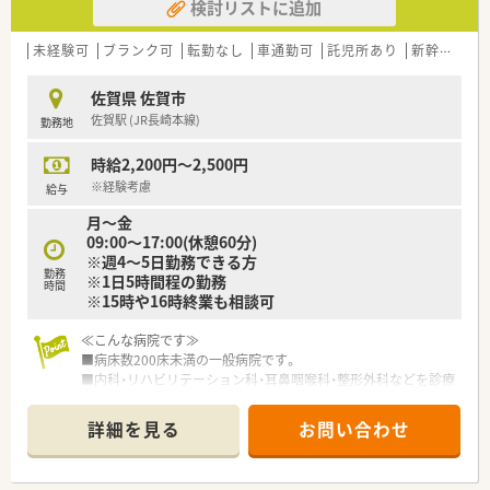
検討リストに追加
未経験可
ブランク可
転勤なし
車通勤可
託児所あり
新幹線近く
佐賀県 佐賀市
佐賀駅 (JR長崎本線)
勤務地
時給2,200円～2,500円
※経験考慮
給与
月～金
09:00～17:00(休憩60分)
※週4～5日勤務できる方
勤務
※1日5時間程の勤務
時間
※15時や16時終業も相談可
≪こんな病院です≫
■病床数200床未満の一般病院です。
■内科・リハビリテーション科・耳鼻咽喉科・整形外科などを診療
科目として備え、主に急性期の患者様の治療がメインの病院で
す。
詳細を見る
お問い合わせ
■育児休暇や24時間託児所があり、子育てとの両立が可能な働
きやすい職場づくりに力を入れています。