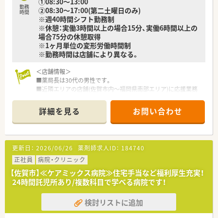
①08:30～13:00
勤務
②08:30～17:00(第二土曜日のみ)
時間
※週40時間シフト勤務制
※休憩：実働3時間以上の場合15分、実働6時間以上の
場合75分の休憩取得
※1ヶ月単位の変形労働時間制
※勤務時間は店舗により異なる。
＜店舗情報＞
■薬局長は30代の男性です。
■近隣エリアの店舗(佐賀市内～福岡県南部エリア)に応援業務
もございます。
■残業はほぼありません。
詳細を見る
お問い合わせ
■門前の小児科は2022年にOPENし、1日約30枚～多くて60枚の
処方箋がきています。
■早番や遅番などシフトを調整しており、原則週2日は終日お休
みが取れております。
更新日：
2026/06/26
薬剤師求人ID：
184740
■一類に関しての問い合わせがあった際に対応は必要ですが1日
1回あるかないか程度です。
正社員
病院・クリニック
■休憩は13:00～14:00に店舗が完全に閉まるためしっかり取れ
【佐賀市】≪ケアミックス病院≫住宅手当など福利厚生充実！
ます。
24時間託児所あり/複数科目で学べる病院です！
＜設備も充実＞
検討リストに追加
■監査システムなどの調剤設備も導入しており、リスクマネジ
メントも徹底しています。