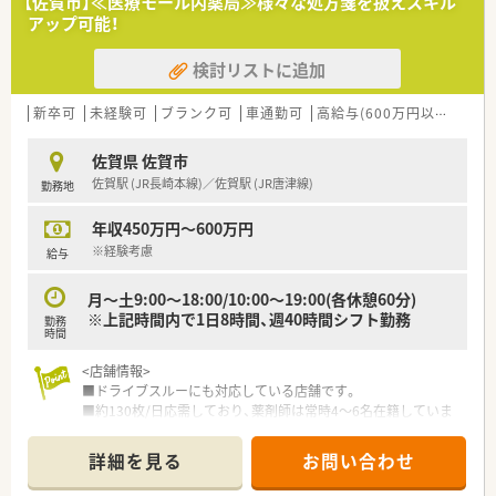
【佐賀市】≪医療モール内薬局≫様々な処方箋を扱えスキル
各店舗基本的に残業は少ないため、調剤併設店でも18時半～
めています。
アップ可能！
19時までには帰宅できる店舗がほとんどです。
※繁忙期等は科目によって残業が発生してしまう可能性はござ
【法人特徴について】
います。
検討リストに追加
■177床のケアミックス病院として、地域医療に長年貢献してい
る医療法人です。
＜こんな方にもオススメ＞
■回復期リハビリテーション病棟を有しており、多角的な医療を
新卒可
未経験可
ブランク可
車通勤可
高給与(600万円以上)
住宅
■調剤の経験を積みつつ、OTCも学べる環境に身を置きたい方
提供しています。
■色々な店舗で経験を積みたい方
■土日祝日を含め365日外来診療を行うことで、地域のニーズに
佐賀県 佐賀市
等々…
応えています。
佐賀駅 (JR長崎本線)／佐賀駅 (JR唐津線)
勤務地
少しでも気になった方はお問い合わせくださいませ
■定年60歳、再雇用制度65歳、勤務延長:上限70歳です
年収450万円～600万円
【求人情報について】
■17時半終業の病院求人であり、プライベートの時間も確保し
※経験考慮
給与
やすいです。
■住宅手当や24時間対応の託児所など、福利厚生が非常に充実
月～土9:00～18:00/10:00～19:00(各休憩60分)
しています。
※上記時間内で1日8時間、週40時間シフト勤務
勤務
■月9日休みで年間休日108日と、しっかり休んでリフレッシュ
時間
できる環境です。
■残業はほとんどなく、ワークライフバランスを重視した働き方
<店舗情報>
が実現できます。
■ドライブスルーにも対応している店舗です。
■患者さんへの服薬指導を通じて、
■約130枚/日応需しており、薬剤師は常時4～6名在籍していま
■電子カルテや各種機器を導入しており、効率的に業務を進めら
す。
れる環境です。
■土曜日まで終日開局しているため日+1日の完全週休2日制で
詳細を見る
お問い合わせ
■育児休暇の取得実績が豊富で、子育て中のスタッフに理解のあ
す。
る職場です。
■周辺にはコンビニや飲食店なども充実しております。