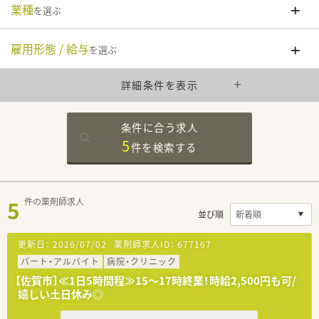
業種
を選ぶ
雇用形態 / 給与
を選ぶ
詳細条件を表示
条件に合う求人
5
件を
検索する
5
件の薬剤師求人
並び順
更新日：
2026/07/02
薬剤師求人ID：
677167
パート・アルバイト
病院・クリニック
【佐賀市】≪1日5時間程≫15～17時終業！時給2,500円も可/
嬉しい土日休み◎