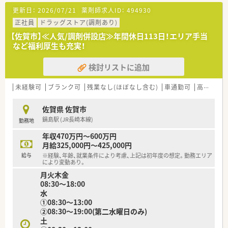
≪業務について≫
更新日：
2026/07/21
薬剤師求人ID：
494930
■調剤・鑑査、注射製剤業務、病棟業務、服薬指導、入院時、持参薬
の検薬、DI業務をお願いします。
正社員
ドラッグストア(調剤あり)
■薬剤師は常勤3名、パート1名体制です。
【佐賀市】≪人気/調剤併設店≫年間休日113日！エリア手当
■電子カルテやその他の機器も導入していますので、働きやすい
など福利厚生も充実！
職場です。
検討リストに追加
＜勤務シフト＞
■貴重な土日休みです。
■週4～5日勤務できる方歓迎です。
未経験可
ブランク可
残業なし(ほぼなし含む)
車通勤可
高給与(600万円以上)
■勤務時間は15時や16時終業も相談可能です。
始業を10時することも可能です。
佐賀県 佐賀市
鍋島駅 (JR長崎本線)
勤務地
年収470万円～600万円
月給325,000円～425,000円
給与
※経験、年齢、就業条件により考慮、上記は初年度の想定。勤務エリア
により変動あり。
月火木金
08:30～18:00
水
①08:30～13:00
②08:30～19:00(第二水曜日のみ)
土