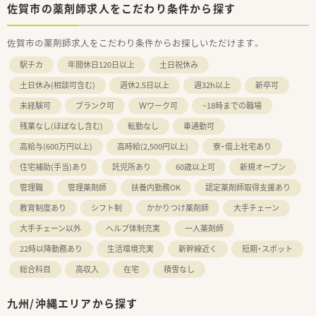
佐賀市の薬剤師求人をこだわり条件から探す
佐賀市の薬剤師求人をこだわり条件からお探しいただけます。
駅チカ
年間休日120日以上
土日祝休み
土日休み(相談可含む)
週休2.5日以上
週32h以上
新卒可
未経験可
ブランク可
Ｗワーク可
~18時までの職場
残業なし(ほぼなし含む)
転勤なし
車通勤可
高給与(600万円以上)
高時給(2,500円以上)
寮・借上社宅あり
住宅補助(手当)あり
託児所あり
60歳以上可
新規オープン
管理職
管理薬剤師
扶養内勤務OK
認定薬剤師取得支援あり
教育制度あり
シフト制
かかりつけ薬剤師
大手チェーン
大手チェーン以外
ヘルプ体制充実
一人薬剤師
22時以降勤務あり
生活環境充実
新幹線近く
短期・スポット
総合科目
高収入
在宅
積雪なし
九州/沖縄エリアから探す