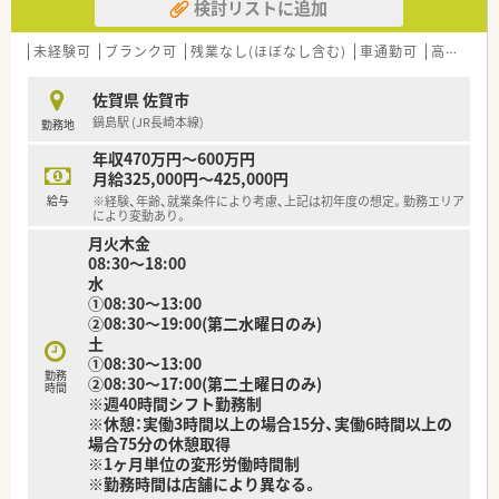
検討リストに追加
未経験可
ブランク可
残業なし(ほぼなし含む)
車通勤可
高給与(600万円以上)
佐賀県 佐賀市
鍋島駅 (JR長崎本線)
勤務地
年収470万円～600万円
月給325,000円～425,000円
給与
※経験、年齢、就業条件により考慮、上記は初年度の想定。勤務エリア
により変動あり。
月火木金
08:30～18:00
水
①08:30～13:00
②08:30～19:00(第二水曜日のみ)
土
①08:30～13:00
勤務
②08:30～17:00(第二土曜日のみ)
時間
※週40時間シフト勤務制
※休憩：実働3時間以上の場合15分、実働6時間以上の
場合75分の休憩取得
※1ヶ月単位の変形労働時間制
※勤務時間は店舗により異なる。