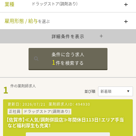
業種
ドラッグストア(調剤あり)
雇用形態 / 給与
を選ぶ
詳細条件を表示
条件に合う求人
1
件を
検索する
1
件の薬剤師求人
並び順
更新日：
2026/07/21
薬剤師求人ID：
494930
正社員
ドラッグストア(調剤あり)
【佐賀市】≪人気/調剤併設店≫年間休日113日！エリア手当
など福利厚生も充実！