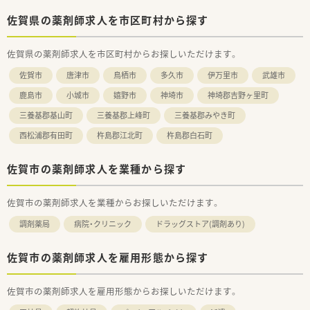
＜法人特徴＞
■中国地方で業界最大規模のドラッグストア・調剤薬局を運営す
佐賀県の薬剤師求人を市区町村から探す
る企業です。
売上・利益・店舗数共に業界トップクラスです。
佐賀県の薬剤師求人を市区町村からお探しいただけます。
■年間で10店舗以上の新規出店を継続しており、
新卒採用も中国地方で最も入社人数が多い法人です。
佐賀市
唐津市
鳥栖市
多久市
伊万里市
武雄市
薬剤師の平均年齢は33歳です。
■調剤薬局部門では調剤業務（調剤・投薬・監査・在宅）がメイン
鹿島市
小城市
嬉野市
神埼市
神埼郡吉野ヶ里町
で、レジ打ちなどはありません。
三養基郡基山町
三養基郡上峰町
三養基郡みやき町
OTCについての知識も深まるため「マルチの力」が身につきま
す。
西松浦郡有田町
杵島郡江北町
杵島郡白石町
■セルフメディケーションの支援として、医療・保険・福祉・マタ
ニティ等、様々なテーマで健康セミナーを年間130回以上開催し
ています。
佐賀市の薬剤師求人を業種から探す
■医療事務との業務分担を行い、薬剤師の業務負担軽減を行って
います。
佐賀市の薬剤師求人を業種からお探しいただけます。
■働き方改革に沿って、有給休暇消化が促進されています。
■残業については「サービス残業」はございません。
調剤薬局
病院・クリニック
ドラッグストア(調剤あり)
各店舗基本的に残業は少ないため、調剤併設店でも18時半～
19時までには帰宅できる店舗がほとんどです。
※繁忙期等は科目によって残業が発生してしまう可能性はござ
佐賀市の薬剤師求人を雇用形態から探す
います。
佐賀市の薬剤師求人を雇用形態からお探しいただけます。
＜こんな方にもオススメ＞
■調剤の経験を積みつつ、OTCも学べる環境に身を置きたい方