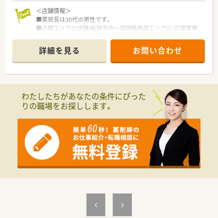
＜店舗情報＞
■薬局長は30代の男性です。
■近隣エリアの店舗(佐賀市内～福岡県南部エリア)に応援業務
もございます。
■残業はほぼありません。
詳細を見る
お問い合わせ
■門前の小児科は2022年にOPENし、1日約30枚～多くて60枚の
処方箋がきています。
■早番や遅番などシフトを調整しており、原則週2日は終日お休
みが取れております。
■一類に関しての問い合わせがあった際に対応は必要ですが1日
わたしたちがあなたの条件にぴった
1回あるかないか程度です。
りの職場をお探しします。
■休憩は13:00～14:00に店舗が完全に閉まるためしっかり取れ
ます。
＜設備も充実＞
■監査システムなどの調剤設備も導入しており、リスクマネジ
メントも徹底しています。
機械化を進める事により、効率よいお仕事が可能となります。
＜研修制度＞
■充実した研修フォロー体制も好評です。
e-ラーニングの補助制度もあり資格取得に関しても
会社からのバックアップがございます。