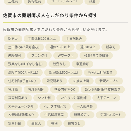
正社員
契約社員
パート・アルバイト
派遣
■色々な店舗で経験を積みたい方
等々…
少しでも気になった方はお問い合わせくださいませ
佐賀市の薬剤師求人をこだわり条件から探す
佐賀市の薬剤師求人をこだわり条件からお探しいただけます。
駅チカ
年間休日120日以上
土日祝休み
土日休み(相談可含む)
週休2.5日以上
週32h以上
新卒可
未経験可
ブランク可
Ｗワーク可
~18時までの職場
残業なし(ほぼなし含む)
転勤なし
車通勤可
高給与(600万円以上)
高時給(2,500円以上)
寮・借上社宅あり
住宅補助(手当)あり
託児所あり
60歳以上可
新規オープン
管理職
管理薬剤師
扶養内勤務OK
認定薬剤師取得支援あり
教育制度あり
シフト制
かかりつけ薬剤師
大手チェーン
大手チェーン以外
ヘルプ体制充実
一人薬剤師
22時以降勤務あり
生活環境充実
新幹線近く
短期・スポット
総合科目
高収入
在宅
積雪なし