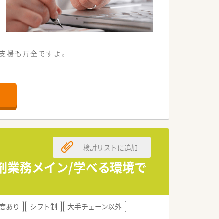
支援も万全ですよ。
っております。
となります。
おります。
ました。
しております。
検討リストに追加
ります。
剤業務メイン/学べる環境で
ります。
おります。
ます。
度あり
シフト制
大手チェーン以外