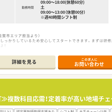
、子育て中のスタッフに理解のある職場です。
09:00～18:00(休憩60分)
ートできるよう、丁寧なOJT研修を実施しています。
土
勤務時間
09:00～13:00（休憩00分）
※週40時間シフト制
佐賀市エリア担当より）
がしっかりしているため安心してスタートできます。まずは研修
よ！
この求人に
立地にあり、内科や循環器科、消化器内科の処方箋を1日40枚か
詳細を見る
お問い合わせ
1名が在籍し、全社で行っている月間約160件の在宅医療にも
残業はほとんど発生せず、仕事終わりのプライベートな時間を
史と実績を持ち、市内に複数の店舗を展開して地域医療に貢献
籍しているため、法令に基づいた労務管理が徹底されており、安
密集しているため、急な欠員時にも各店舗で助け合えるヘルプ体
も可≫複数科目応需！定着率が高い地場チ
に大切にしており、何か問題が発生した際にも会社全体で迅速
円以上)
認定薬剤師取得支援あり
シフト制
大手チェーン以外