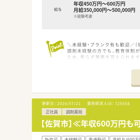
■育児休暇の取得実績が豊富で
年収450万円～600万円
■新卒や未経験者も安心してスタ
月給350,000円～500,000円
給与
※経験考慮
＼未経験・ブランク有も歓迎／（
調剤未経験の方でも、教育体制
ため、焦らず業務を覚えられます
【店舗情報と応需状況について】
■最寄り駅から車で10分ほどの
■常勤薬剤師2名とパート薬剤師
■シフト制を導入しているため
【法人特徴について】
更新日：
2026/07/21
薬剤師求人ID：
725658
■創業から120年以上の長い歴
正社員
調剤薬局
■経営層に社会保険労務士が在
■店舗同士が車で15分圏内に
【佐賀市】≪年収600万円
【職場環境と雰囲気】
■従業員同士の人間関係を非常
新卒可
未経験可
車通勤可
高給与(600万