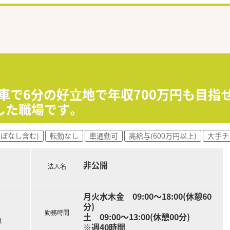
ら車で6分の好立地で年収700万円も目指
した職場です。
ほぼなし含む)
転勤なし
車通勤可
高給与(600万円以上)
大手チ
非公開
法人名
月火水木金 09:00～18:00(休憩60
分)
勤務時間
土 09:00～13:00(休憩00分)
額
※週40時間