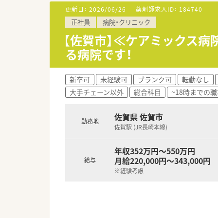
更新日：
2026/06/26
薬剤師求人ID：
184740
正社員
病院・クリニック
【佐賀市】≪ケアミックス病
る病院です！
新卒可
未経験可
ブランク可
転勤なし
大手チェーン以外
総合科目
~18時までの職
佐賀県 佐賀市
勤務地
佐賀駅 (JR長崎本線)
年収352万円～550万円
月給220,000円～343,000円
給与
※経験考慮