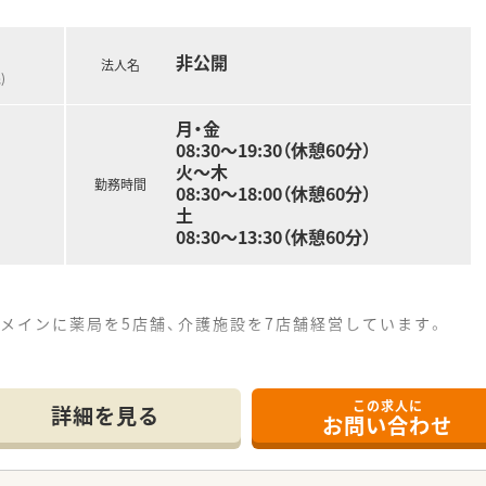
非公開
法人名
)
月・金
08:30〜19:30（休憩60分）
火〜木
勤務時間
08:30〜18:00（休憩60分）
土
08:30〜13:30（休憩60分）
メインに薬局を5店舗、介護施設を7店舗経営しています。
。
しあう体制になっており、休みの助け合いも活発です。
務しております。
この求人に
ため自分の意見が通りやすく、薬も選びやすく裁量があります
詳細を見る
お問い合わせ
の往診同行もしており、在宅治療にも参加することが出来ます。