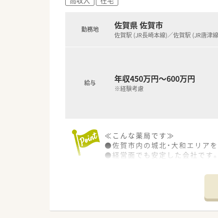
佐賀県 佐賀市
勤務地
佐賀駅 (JR長崎本線)／佐賀駅 (JR唐津線
年収450万円～600万円
給与
※経験考慮
≪こんな薬局です≫
●佐賀市内の城北・大和エリアを
●経営面でも安定した会社です
●全従業員が全店舗をフォロー
●薬剤師10名、事務員9名が勤
●在宅に関しては自社の施設な
●当店舗では在宅に伴うドクター