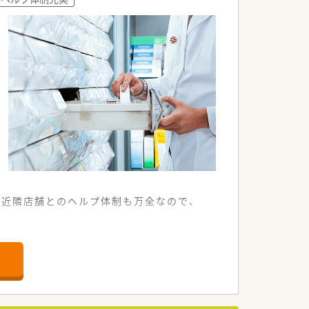
いやすいアットホームな環境です。
って日々の業務に励んでいます。
分包機などの最新機器を導入しています。
活用した教育を実施しています。
ーカーの機種で統一しています。
。近隣店舗とのヘルプ体制も万全なので、
から30枚程度応需しています。
とりを持って勤務できる環境です。
て地域医療への貢献を果たせます。