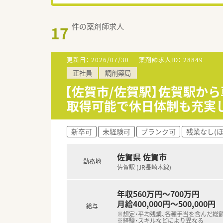
件の薬剤師求人
17
更新日：
2026/07/30
薬剤師求人ID：
28849
正社員
調剤薬局
【佐賀市/佐賀駅】佐賀駅か
取得可能で休日体制も充実
新卒可
未経験可
ブランク可
残業なし(
佐賀県 佐賀市
勤務地
佐賀駅 (JR長崎本線)
年収560万円～700万円
月給400,000円～500,000円
給与
※想定・平均残業、各種手当を含んだ総
※経験・スキルなどにより異なる