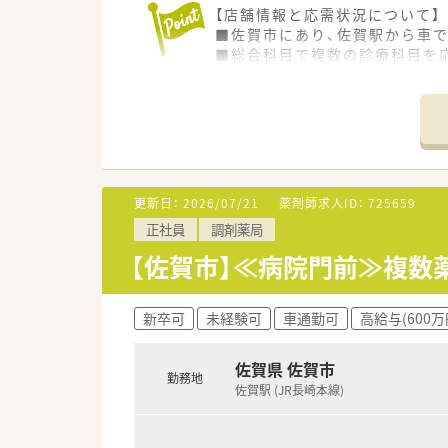
【店舗情報と応需状況について】
■佐賀市にあり、佐賀駅から車で
■総合科目で複数の診療科目を
■薬剤師は常勤3名、パート1名
【募集背景と求める人物像につい
■新卒の方や未経験者、ブラン
■チームワークを大切にし、患
【法人特徴について】
更新日：
2026/07/21
薬剤師求人ID：
725659
■177床のケアミックス病院と
正社員
調剤薬局
■回復期リハビリテーション病
■土日祝日を含め365日外来診
【佐賀市】≪病院門前≫複数
■定年60歳、再雇用制度65歳、
【求人情報について】
新卒可
未経験可
車通勤可
高給与(600万
■17時半終業の病院求人であり
■住宅手当や24時間対応の託児
佐賀県 佐賀市
■月9日休みで年間休日108日
勤務地
佐賀駅 (JR長崎本線)
■残業はほとんどなく、ワーク
■患者さんへの服薬指導を通じ
■電子カルテや各種機器を導入