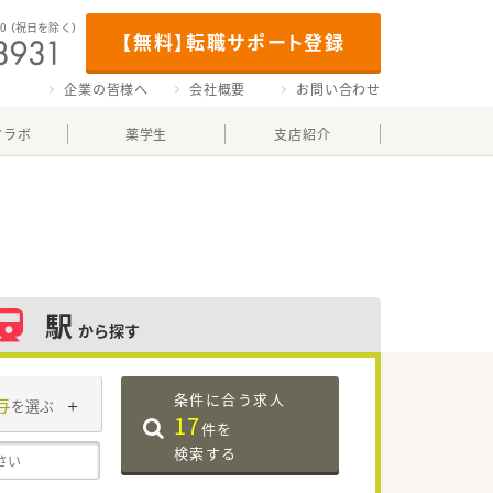
00
（祝日を除く）
【無料】転職サポート登録
企業の皆様へ
会社概要
お問い合わせ
マラボ
薬学生
支店紹介
駅
から探す
条件に合う求人
与
を選ぶ
17
件を
検索する