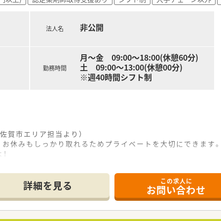
らも、幹部社員の年齢層は比較的若く、風通しが良くて意見の言
広い年齢層のスタッフがそれぞれの強みを活かしながら協力し合
非公開
法人名
調剤過誤を防ぐため、自動ピッキングロボットや錠剤完全自動
ルアップできるよう、社内勉強会の定期開催やｅラーニングを
月～金 09:00～18:00(休憩60分)
ズに行えるよう、全店舗で調剤機器や電子薬歴システムを同じメ
土 09:00～13:00(休憩00分)
勤務時間
※週40時間シフト制
佐賀市エリア担当より）
く、お休みもしっかり取れるためプライベートを大切にできます
！
------------＊
この求人に
詳細を見る
お問い合わせ
場所に位置し、内科や循環器科、小児科の処方箋を1日に20枚
籍しており、余裕のある人員体制が整っているため、無理なくゆ
件の在宅医療にも協力して取り組んでおり、幅広い業務を通じ