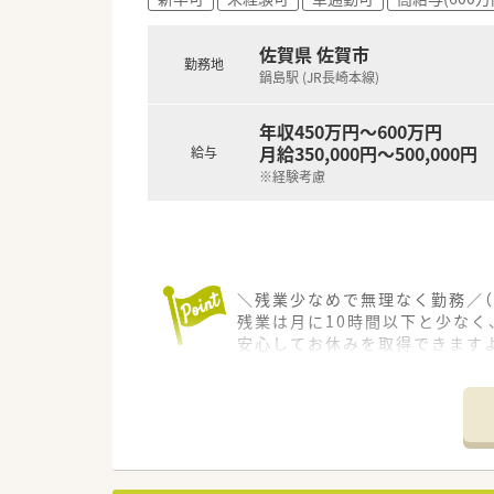
■歴史ある老舗企業でありなが
■高い定着率を誇っており、幅
佐賀県 佐賀市
勤務地
鍋島駅 (JR長崎本線)
【こんな取り組みをしています】
■薬剤師の業務負担を軽減して
■未経験の方でも安心してスキ
年収450万円～600万円
■他店舗への応援業務をスムー
月給350,000円～500,000円
給与
※経験考慮
＼残業少なめで無理なく勤務／（
残業は月に10時間以下と少な
安心してお休みを取得できますよ
＊------------------------------
【店舗情報と応需状況について】
■最寄り駅からは車で6分ほどの
■正社員とパートの薬剤師が在
■全社で行っている月間約160