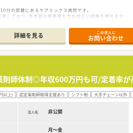
10分の距離にあるケアミックス病院です。
応需しており、急性期の患者様も含め幅広い経験を積めます。
の計4名体制で、協力しながら業務に取り組んでいます。
この求人に
て】
詳細を見る
お問い合わせ
クのある方も歓迎しており、丁寧に指導します。
者さんのために貢献したい方を求めています。
して、地域医療に長年貢献している医療法人です。
棟を有しており、多角的な医療を提供しています。
療を行うことで、地域のニーズに応えています。
薬剤師体制◎年収600万円も可/定着率が
勤務延長:上限70歳です
円以上)
認定薬剤師取得支援あり
シフト制
大手チェーン以外
、プライベートの時間も確保しやすいです。
所など、福利厚生が非常に充実しています。
非公開
と、しっかり休んでリフレッシュできる環境です。
法人名
ライフバランスを重視した働き方が実現できます。
て、
しており、効率的に業務を進められる環境です。
月～金