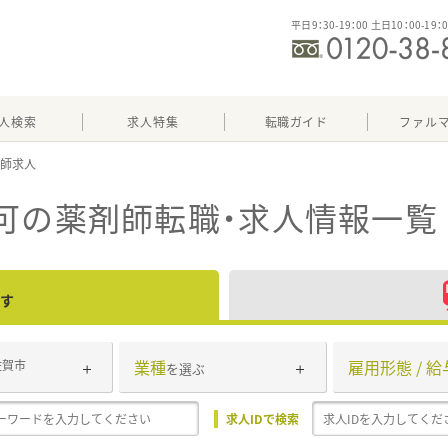
平日9：30-19：00 土日10：00-19：
人検索
求人特集
転職ガイド
ファル
可
の薬剤師転職・求人情報一覧
す
業種
雇用形態 / 給
佐賀市
を選ぶ
求人IDで検索