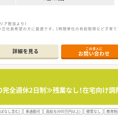
エリア担当より）
い正社員希望の方に最適です。1時間単位の有給取得など子育て
分の場所に位置しておりマイカーでの通勤が大変便利な立地とな
この求人に
中率95％以上となり処方箋枚数は1日130枚から140枚程度
詳細を見る
お問い合わせ
名から3.5名でベテラン事務員6名が手厚く業務をサポートして
て】
を図るため急募にて新たな正社員薬剤師を募集することとなり
新卒や未経験の方およびブランクがある方からのご応募も歓迎
るようフットワークが軽く周囲と協調して働ける方を求めてお
の完全週休2日制≫残業なし！在宅向け調
薬局を1店舗運営している安定したアットホームな個人薬局とな
働きやすいよう有給の取りやすい環境整備を積極的に目指して
完備しており無理のない勤務体制の維持を大切に工夫しており
ほぼなし含む)
車通勤可
高給与(600万円以上)
積雪なし
教育制