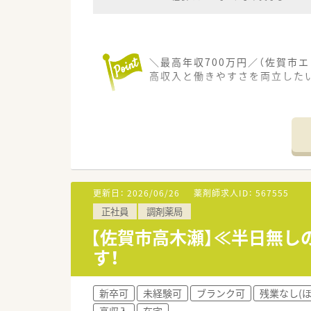
＼最高年収700万円／（佐賀市
高収入と働きやすさを両立した
【店舗情報と応需状況について】
■最寄り駅の佐賀駅から車で6
■応需科目は皮膚科がメインで集
■勤務体制は薬剤師が常時2.5
【募集背景と求める人物像につい
■急な欠員発生に伴い体制強化
更新日：
2026/06/26
薬剤師求人ID：
567555
■調剤経験のある方はもちろん
正社員
調剤薬局
■店舗内をスムーズに移動でき
【佐賀市高木瀬】≪半日無し
【法人特徴について】
す！
■佐賀市内にて地域に密着した
■スタッフが無理なく長期的に
■お盆や年末年始の長期休暇を
新卒可
未経験可
ブランク可
残業なし(
高収入
在宅