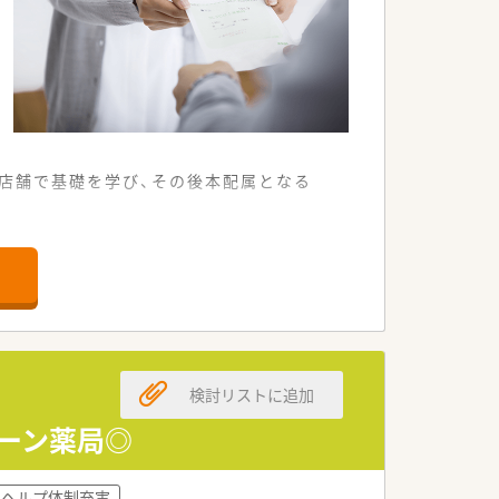
店舗で基礎を学び、その後本配属となる
ら50枚応需しています。
連携して取り組んでいます。
十分に確保できる職場環境です。
し続けている安定企業です。
検討リストに追加
心して長く働ける環境です。
制がしっかりと整っています。
ェーン薬局◎
にフォローする温かい社風です。
ヘルプ体制充実