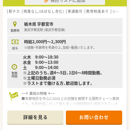
【法人特徴について】
■関東圏に約20店舗を展開し、介護事業も運営することで安定
した経営基盤を築いています。
駅チカ
残業なし(ほぼなし含む)
車通勤可
教育制度あり
シフト制
■下野市を中心にドミナント展開しており、店舗間のヘルプ体制
が充実しています。
栃木県 宇都宮市
■総合病院の処方箋も多く扱い、薬剤師として着実にスキルアッ
東武宇都宮駅 (東武宇都宮線)
勤務地
プできる環境です。
時給2,000円～2,300円
※経験・年齢等を考慮の上、加給・優遇いたします。
給与
火木 9:00～18:30
水金 9:00～13:00
土 9:00～14:00
※上記のうち、週4～5日、1日6～8時間勤務。
勤務
時間
※土曜日勤務必須
※ラストまで働ける方、歓迎致します。
・・＊ 薬局の特徴 ＊・・
■多摩地区を中心に60以上の店舗を展開する調剤チェーン薬局
です。多摩地域において最も多くの調剤薬局を運営されていま
す。
■ご紹介を受けたドクターと連携を取りながら新規出店を進め
詳細を見る
お問い合わせ
ています。そのため門前のドクターとも関係は良好です。
■従業員を大切にされ、和気藹藹とした社風が特徴的な企業で