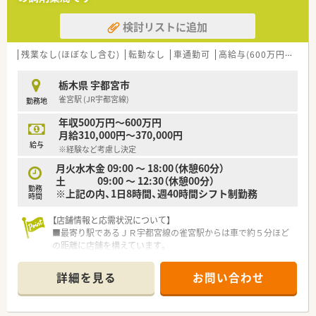
検討リストに追加
残業なし(ほぼなし含む)
転勤なし
車通勤可
高給与(600万円以上)
栃木県 宇都宮市
雀宮駅 (JR宇都宮線)
勤務地
年収500万円～600万円
月給310,000円～370,000円
給与
※経験など考慮し決定
月火水木金 09:00 ～ 18:00（休憩60分）
土 09:00 ～ 12:30（休憩00分）
勤務
※上記の内、1日8時間、週40時間シフト制勤務
時間
【店舗情報と応需状況について】
■最寄り駅であるＪＲ宇都宮線の雀宮駅からは車で約５分ほど
の距離に店舗を構えています。
■近隣にある病院から総合科目の処方箋を１日約４０枚応需し
ています。
詳細を見る
お問い合わせ
■薬剤師は正社員３名とパート５名の計８名体制で、手厚い人員
配置により運営しています。