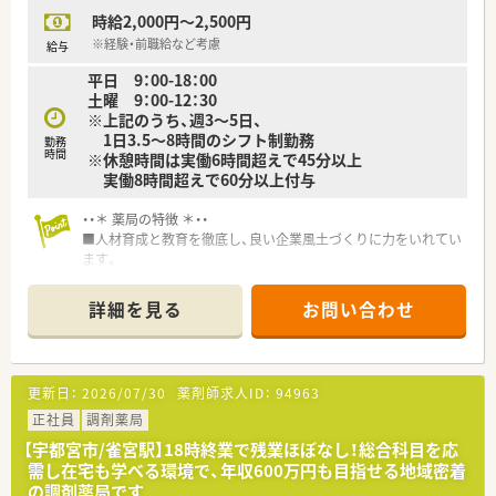
っ越しを伴うような無理な異動命令は一切ありません。
時給2,000円～2,500円
※経験・前職給など考慮
給与
平日 9：00-18：00
土曜 9：00-12：30
※上記のうち、週3～5日、
1日3.5～8時間のシフト制勤務
勤務
時間
※休憩時間は実働6時間超えで45分以上
実働8時間超えで60分以上付与
・・＊ 薬局の特徴 ＊・・
■人材育成と教育を徹底し、良い企業風土づくりに力をいれてい
ます。
■すべての社員が仕事に責任を持ち、日々の知識や技能を研鑽し
ています。
詳細を見る
お問い合わせ
■一人一人が得たものを仲間と共有する事で相互に刺激しあい、
信頼できるような環境が整って
います。
更新日：
2026/07/30
薬剤師求人ID：
94963
正社員
調剤薬局
【宇都宮市/雀宮駅】18時終業で残業ほぼなし！総合科目を応
需し在宅も学べる環境で、年収600万円も目指せる地域密着
の調剤薬局です