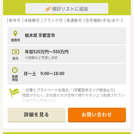
検討リストに追加
【職場環境と雰囲気】
■オーベン・ネーベン制というマンツーマンの指導体制があり、
先輩薬剤師が丁寧に業務を教える文化です。
新卒可
未経験可
ブランク可
車通勤可
住宅補助(手当)あり
教育
■毎月実施される10分間の個人面談を通じて、上司と円滑なコ
ミュニケーションを図りながら働くことが可能です。
栃木県 宇都宮市
■薬剤師と医療事務が連携し、効率的に業務を進める体制が確立
勤務地
され、残業時間の削減にも繋がっています。
年収520万円～550万円
【勤務実態について】
■時間外手当は別途全額支給されるため、サービス残業はなく、
※経験など考慮し決定
給与
働いた分はしっかりと給与に反映されます。
■有給休暇は半日単位での取得も可能で、夏季・冬季には連休を
月～土 9:00～18:00
取得することもでき、柔軟な働き方ができます。
勤務
■産休・育休の取得率は100%を誇り、復帰後には時短勤務を選
時間
択できるなど子育て世代を厚く支援します。
＼仕事とプライベートを両立／（宇都宮市エリア担当より）
残業が少なく、正社員の方が定時で帰りやすいよう配慮されてい
る魅力的な環境です！
＊------------------------------------------＊
【店舗情報と応需状況について】
詳細を見る
お問い合わせ
■近隣の専門クリニックから皮膚科の処方箋を1日あたり約120
枚応需しており、専門的な知識を深められる環境です。
■常勤薬剤師3名を含む常時3〜4名体制で対応しており、協力し
合いながら業務を進めることができる余裕のある体制です。