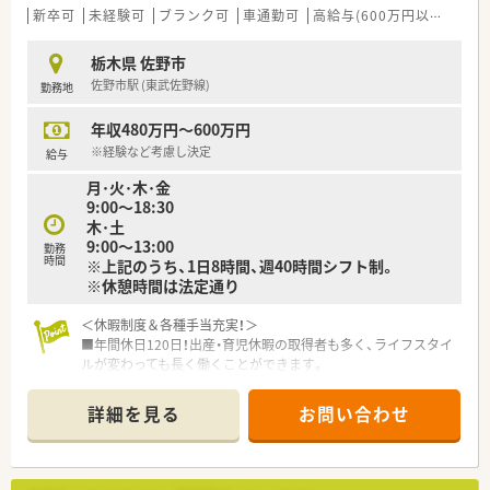
新卒可
未経験可
ブランク可
車通勤可
高給与(600万円以上)
住宅
栃木県 佐野市
佐野市駅 (東武佐野線)
勤務地
年収480万円～600万円
※経験など考慮し決定
給与
月･火･木･金
9:00～18:30
木･土
9:00～13:00
勤務
時間
※上記のうち、1日8時間、週40時間シフト制。
※休憩時間は法定通り
＜休暇制度＆各種手当充実！＞
■年間休日120日！出産・育児休暇の取得者も多く、ライフスタイ
ルが変わっても長く働くことができます。
■基本的には自宅通勤範囲内での配属となります。昇格などの
際には転居を伴う異動の打診を行いますが、無理な異動辞令はあ
詳細を見る
お問い合わせ
りません。
■毎月最大30,000円までの住宅補助制度がございます。
■他にも、ご経験に応じて職務手当、皆勤手当、給食手当等、各種
手当が充実しています。