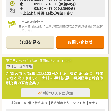
水 09:00 ～ 18:00 （休憩60分）
土 08:30 ～ 17:00（休憩60分）
勤務
時間
※上記より時間・日数ご相談下さい
・・＊ 薬局の特徴 ＊・・
■栃木県、東京都、埼玉県、神奈川県に約20店舗、調剤薬局を展開
しています
■薬局の他、介護保険適用の介護事業としてデイサービスセンタ
ー、グループホーム、
詳細を見る
お問い合わせ
居宅介護支援センター、福祉用具貸与等の事業も運営していま
す
■会社独自の教育システムも用意されていて、ご経験をさらにブ
ラッシュアップできます
更新日：
2026/07/30
薬剤師求人ID：
19898
正社員
調剤薬局
【宇都宮市】≪急募！年休123日以上≫ 有給消化率◎ 残業
少なく働きやすい！ 内科・小児科応需 福利厚生＆教育体
制充実の安定企業♪
検討リストに追加
車通勤可
寮・借上社宅あり
教育制度あり
シフト制
大手チェーン以外