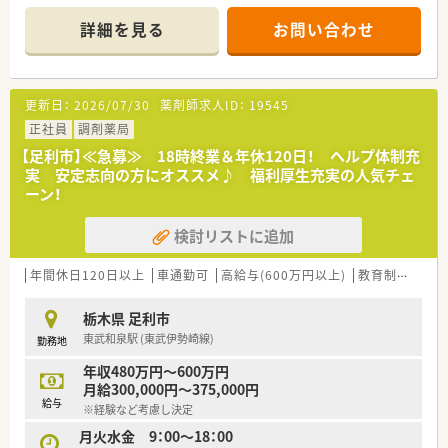
す。
■一人でも多くの方から「正確で、親切で、色々と相談でき、頼り
詳細を見る
お問い合わせ
になる薬局」と思って
頂けるように頑張っております。
更新日：
2026/07/30
薬剤師求人ID：
19545
正社員
調剤薬局
【足利市】≪急募≫ 18時終業＆年休120日！ ヘルプ体制充
実 安定志向の方にオススメ♪ 福利厚生充実の人気チェ
ーン！
検討リストに追加
年間休日120日以上
車通勤可
高給与(600万円以上)
教育制度あり
栃木県 足利市
東武和泉駅 (東武伊勢崎線)
勤務地
年収480万円～600万円
月給300,000円～375,000円
給与
※経験など考慮し決定
月火水金 9：00～18：00