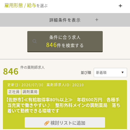
雇用形態 / 給与
を選ぶ
詳細条件を表示
条件に合う求人
846
件を
検索する
846
件の薬剤師求人
並び順
更新日：
2026/07/30
薬剤師求人ID：
20210
正社員
調剤薬局
【佐野市】≪有給取得率80％以上≫ 年収600万円 各種手
当充実で働きやすい♪ 整形外科メインの調剤薬局 落ち
着いて勤務できる環境です
検討リストに追加