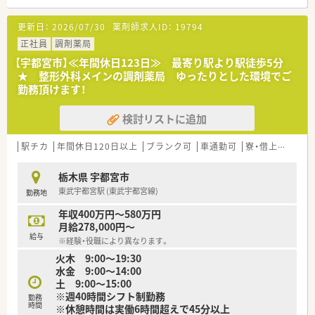
■全店舗のうち9割がマンツーマン薬局で、ドクターと連携した
■会社独自の教育システムも用意されていて、ご経験をさらにブ
地域密着薬局を展開しています。
ラッシュアップできます
更新日：
2026/07/30
薬剤師求人ID：
19794
正社員
調剤薬局
【宇都宮市】≪年間休日123日≫ 最寄り駅より駅徒歩5分
★ 整形外科メインの調剤薬局 ゆったりとした環境でご
勤務頂けます！
検討リストに追加
駅チカ
年間休日120日以上
ブランク可
車通勤可
寮・借上社宅あり
栃木県 宇都宮市
東武宇都宮駅 (東武宇都宮線)
勤務地
年収400万円～580万円
月給278,000円～
給与
※経験・役職により異なります。
火木 9:00～19:30
水金 9:00～14:00
土 9:00～15:00
※週40時間シフト制勤務
勤務
時間
※休憩時間は実働6時間超えで45分以上