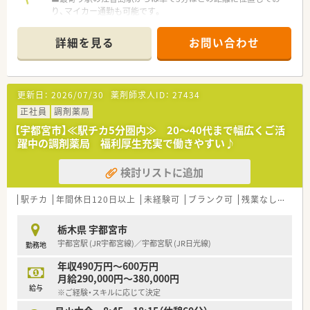
り、マイカー通勤も可能です。
子育て世代に対する理解が深く、女性にも優しい職場です。
■近隣の基幹病院やがんセンターから、1日約60枚の総合科目の
■経験豊富なベテランスタッフが多く在籍しており、困ったこと
処方箋を応需しています。
や分からないことがあれば気軽に相談できる温かい雰囲気で
詳細を見る
お問い合わせ
■薬剤師は常勤3名体制で業務にあたっており、協力しながらス
す。
ムーズな調剤を行っています。
【募集背景と求める人物像について】
更新日：
2026/07/30
薬剤師求人ID：
27434
■組織体制の強化を図るための定期採用であり、長期的に活躍で
きる方を歓迎しています。
正社員
調剤薬局
■チームワークを大切にし、周囲と協調しながら業務に取り組め
【宇都宮市】≪駅チカ5分圏内≫ 20～40代まで幅広くご活
る方を求めています。
躍中の調剤薬局 福利厚生充実で働きやすい♪
■地域医療への貢献に意欲を持ち、患者様に寄り添った対応がで
きる方を歓迎しています。
検討リストに追加
【法人特徴について】
■栃木県内に特化して45店舗を展開しており、地域密着型の薬
駅チカ
年間休日120日以上
未経験可
ブランク可
残業なし(ほぼなし含む)
局運営を行っています。
■地域医療を支えるため、基幹病院前への出店や在宅医療への取
栃木県 宇都宮市
り組みを強化しています。
宇都宮駅 (JR宇都宮線)／宇都宮駅 (JR日光線)
勤務地
■認定薬剤師や実務実習指導薬剤師など、各種資格取得を積極的
に支援する制度があります。
年収490万円～600万円
月給290,000円～380,000円
【求人情報について】
給与
※ご経験・スキルに応じて決定
■ワークライフバランスを重視したい方に最適です。
■年収は経験やスキルに応じて490万円から600万円の間で決定