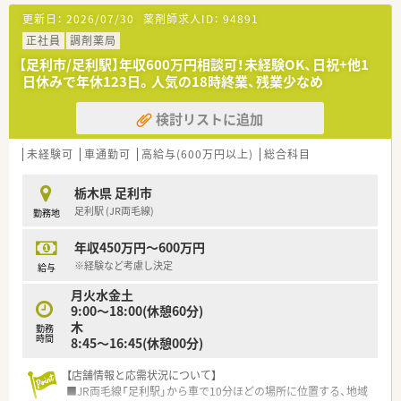
【募集背景と求める人物像について】
更新日：
2026/07/30
薬剤師求人ID：
94891
■体制強化を目的とした増員募集を行っており、長期的に活躍で
きる方を歓迎しています。
正社員
調剤薬局
■年齢や性別、経験は一切不問としており、意欲を持って業務に
【足利市/足利駅】年収600万円相談可！未経験OK、日祝+他1
取り組める方を求めています。
日休みで年休123日。人気の18時終業、残業少なめ
■地域医療への貢献に関心が高く、在宅業務などの新しいスキル
習得に前向きな方が適しています。
検討リストに追加
【法人特徴について】
■宇都宮市内に3店舗を展開しており、地域に根差した薬局運営
未経験可
車通勤可
高給与(600万円以上)
総合科目
を行っている企業です。
■調剤薬局事業に加えて介護事業も展開しており、医療と介護の
栃木県 足利市
連携に強みを持っています。
足利駅 (JR両毛線)
勤務地
■会社として日本薬剤師会学術大会に参加するなど、学術研鑽に
も積極的に取り組んでいます。
年収450万円～600万円
【求人情報について】
※経験など考慮し決定
給与
■正社員としての採用となり、安定した雇用環境の中で腰を据え
月火水金土
て働くことが可能です。
9:00～18:00(休憩60分)
■年収は500万円から600万円の間で提示され、経験や能力を考
木
勤務
慮して決定されます。
時間
8:45～16:45(休憩00分)
■雀ノ宮店舗では17時までの時短勤務も相談可能であり、柔軟
な働き方が検討できます。
【店舗情報と応需状況について】
■JR両毛線「足利駅」から車で10分ほどの場所に位置する、地域