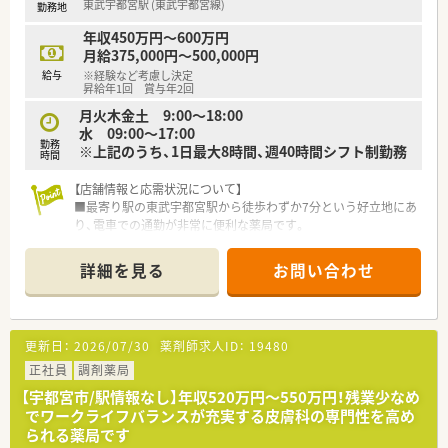
東武宇都宮駅 (東武宇都宮線)
勤務地
＜こんな薬局です＞
■門前クリニックより、内科・消化器科・小児科の処方箋をメイン
年収450万円～600万円
に応需しています。
月給375,000円～500,000円
■処方枚数は1日40枚程度。
給与
※経験など考慮し決定
■薬剤師さんは正社員2名、パート2名が在籍しており、常時2名
昇給年1回 賞与年2回
体制で運営しています。
月火木金土 9:00～18:00
■調剤事務さんも2名おり、対人業務に集中できる環境です。
水 09:00～17:00
■調剤室は広々としていて薬棚もキレイに整理整頓されていま
勤務
※上記のうち、1日最大8時間、週40時間シフト制勤務
す。
時間
■クリニックの裏手にある白いレンガ造りの建物です。
【店舗情報と応需状況について】
■住宅街に位置し、地元の患者様が多く来局されます。かかりつ
■最寄り駅の東武宇都宮駅から徒歩わずか7分という好立地にあ
け薬局として地域に根付いた薬局です。
り、電車での通勤が非常に便利な薬局です。
■主に近隣の眼科と内科の処方箋を1日平均100枚ほど応需して
＜こんな企業です＞
おり、専門性を高めることができます。
■栃木県を中心に関東にて52店舗展開しているチェーン薬局で
詳細を見る
お問い合わせ
■薬剤師3名と医療事務2名が在籍しており、互いに協力しなが
す。
ら業務を進められる体制が整っています。
■調剤薬局の運営の他に医療モールの企画・出店や開業支援を行
うなど医療業界に密着した事業展開を行っています。
【募集背景と求める人物像について】
■地域の皆様に頼って頂ける様にかかりつけ薬剤師の推進、在宅
更新日：
2026/07/30
薬剤師求人ID：
19480
■今回は組織体制の強化に伴う欠員補充のための募集となり、地
医療の推進を行っています。
域医療に貢献していただける方を求めています。
正社員
■普段薬局へご来局頂けない方へも当社を知って頂ける様に地
調剤薬局
■患者様や店舗スタッフとのコミュニケーションを大切にし、地
域の行事へも積極的に参加しております。
【宇都宮市/駅情報なし】年収520万円～550万円！残業少なめ
域のかかりつけ薬剤師を目指したい方を歓迎します。
でワークライフバランスが充実する皮膚科の専門性を高め
■調剤経験が浅い方やブランクのある方でも、前向きに業務に取
られる薬局です
り組む意欲のある方を積極的に採用いたします。