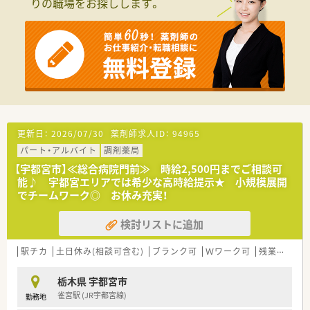
りの職場をお探しします。
■1日あたりの処方箋枚数は約100枚であり、毎月20以上の多様
な医療機関から幅広く受け付けています。
【募集背景と求める人物像について】
■今回の募集は欠員補充が目的となっており、周囲のスタッフと
協力しながら円滑に業務を進められる方を求めます。
■経験の有無よりも人柄や協調性を最優先に重視しており、自己
中心的にならずチームワークを大切にする方を歓迎します。
■40代前半までの方であれば調剤未経験やブランクのある方か
らの応募も受け付けており、幅広く採用を行っています。
更新日：
2026/07/30
薬剤師求人ID：
94965
【法人特徴について】
パート・アルバイト
調剤薬局
■栃木県を中心に店舗を展開している調剤薬局チェーンであり、
今後もさらなる店舗拡大の計画がある成長企業です。
【宇都宮市】≪総合病院門前≫ 時給2,500円までご相談可
■医療モールの企画や出店、開業支援など調剤薬局の運営にとど
能♪ 宇都宮エリアでは希少な高時給提示★ 小規模展開
まらない幅広い医療ビジネスを展開しています。
でチームワーク◎ お休み充実！
■社員と患者様の両方を大切にする温かい社風があり、現場の意
見を会社の運営方針に反映する風通しの良さがあります。
検討リストに追加
【勤務実態について】
駅チカ
土日休み(相談可含む)
ブランク可
Ｗワーク可
残業なし(ほぼなし含む)
■年間休日が120日確保されているため、仕事とプライベートの
メリハリをつけながら健康的に勤務が続けられます。
■平日の開局時間は最長でも18時30分までとなっており、遅く
栃木県 宇都宮市
なりすぎない時間帯での就業が可能な環境です。
雀宮駅 (JR宇都宮線)
勤務地
■基本的には自宅から通勤できる範囲内での配属となるため、引