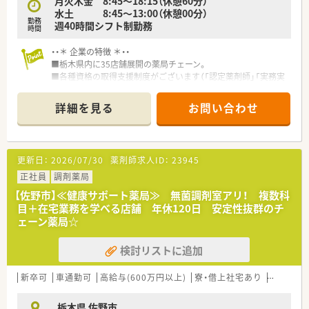
月火木金 8:45～18:15（休憩60分）
される好待遇です。
水土 8:45～13:00（休憩00分）
勤務
■正社員としての採用ですが、紹介予定派遣を利用して職場との
週40時間シフト制勤務
時間
相性を確認することも可能です。
・・＊ 企業の特徴 ＊・・
■栃木県内に35店舗展開の薬局チェーン。
■各種資格の取得支援制度がございます（「認定薬剤師」「実務実
習指導薬剤師」「調剤報酬請求専門士」）。
■年2回の社内研修会だけでなく、レベル別の研修もございま
詳細を見る
お問い合わせ
す。
■調剤過誤防止システムなど、最新機材も導入済みです。
■20～40代の薬剤師さんが活躍しています。
更新日：
2026/07/30
薬剤師求人ID：
23945
※こちらの求人は、「紹介予定派遣」が可能です。
～紹介予定派遣とは～
正社員
調剤薬局
直接雇用を前提として一定の期間（最長6か月）、派遣社員で勤務
【佐野市】≪健康サポート薬局≫ 無菌調剤室アリ！ 複数科
するスタイルです。
目＋在宅業務を学べる店舗 年休120日 安定性抜群のチ
環境や人間関係、業務の流れ等を実際に働いて見ていただき、
ェーン薬局☆
問題なければ晴れて直接雇用に切り替わるシステムになりま
す。
検討リストに追加
～こんな方に～
■入ってから職場環境・人間関係がイメージと違って苦労した事
がある
新卒可
車通勤可
高給与(600万円以上)
寮・借上社宅あり
住宅補助
■違う業種からの転職で、なじめるかどうか不安
■今まで少ない日数・時間で働いていたので、今回の勤務時間帯
栃木県 佐野市