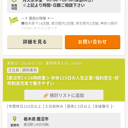
※上記より時間・日数ご相談下さい
勤務
時間
・・＊ 薬局の特徴 ＊・・
■栃木県下14店舗、東京都内2店舗、埼玉県内1店舗、神奈川県内
1店舗を有する企業です
■調剤薬局のほかに介護事業部として36事業所運営し、在宅業
務も積極的に行っています
詳細を見る
お問い合わせ
■会社独自の教育システムでスキルアップしていただけます
更新日：
2026/07/30
薬剤師求人ID：
19580
正社員
調剤薬局
【鹿沼市】≪18時終業≫ 年休125日の人気企業！福利厚生・研
修制度充実で働きやすい
検討リストに追加
年間休日120日以上
土日祝休み
週休2.5日以上
未経験可
残業なし
栃木県 鹿沼市
鹿沼駅 (JR日光線)
勤務地