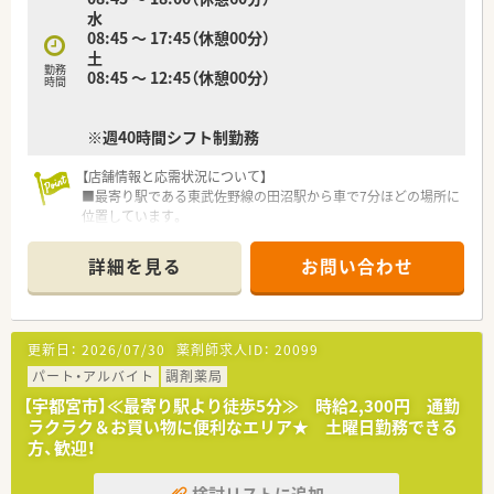
水
08:45 ～ 17:45（休憩00分）
土
勤務
08:45 ～ 12:45（休憩00分）
時間
※週40時間シフト制勤務
【店舗情報と応需状況について】
■最寄り駅である東武佐野線の田沼駅から車で7分ほどの場所に
位置しています。
■内科、小児科、消化器科、循環器科を中心に1日約60枚の処方箋
を応需します。
詳細を見る
お問い合わせ
■薬剤師は常勤1名と非常勤4名が在籍し、協力しながら業務を
行っています。
【募集背景と求める人物像について】
更新日：
2026/07/30
薬剤師求人ID：
20099
■新規出店に伴う体制強化のための定期採用で、共に成長できる
方を求めています。
パート・アルバイト
調剤薬局
■在宅医療に積極的に取り組みたい方や、将来マネジメントに挑
【宇都宮市】≪最寄り駅より徒歩5分≫ 時給2,300円 通勤
戦したい方を歓迎します。
ラクラク＆お買い物に便利なエリア★ 土曜日勤務できる
■相手の立場に立って考え行動し、薬剤師としての社会的使命を
方、歓迎！
果たしたい方を求めます。
検討リストに追加