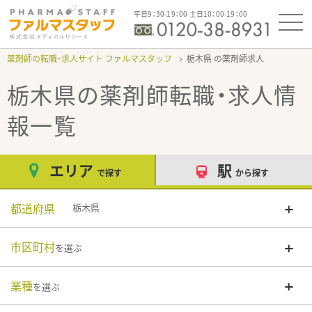
平日9：30-19：00 土日10：00-19：00
薬剤師の転職・求人サイト ファルマスタッフ
栃木県
栃木県
の薬剤師転職・求人情
報一覧
エリア
駅
で探す
から探す
都道府県
栃木県
市区町村
を選ぶ
業種
を選ぶ