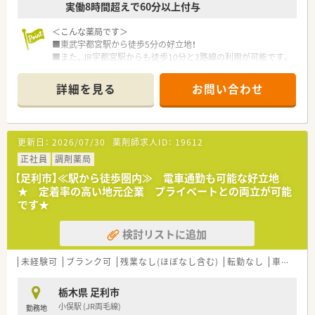
実働8時間超えで60分以上付与
＜こんな薬局です＞
■東武宇都宮駅から徒歩5分の好立地！
■また、JR宇都宮駅からも徒歩10分と2路線の利用が可能です。
■門前病院より整形外科の処方箋を中心に応需しています。
■1日の平均処方枚数は60枚程度です。
詳細を見る
お問い合わせ
■薬剤師常勤3名に加え、医療事務も2名在籍しており、対人業務
に集中できます。
■薬局は県道10号沿いに立ち並ぶ商店街から1歩入った先にご
ざいます。
更新日：
2026/07/30
薬剤師求人ID：
19612
■門前病院へ向かう途中にございますので、患者様の導線もよく
入店しやすい店舗です。
正社員
調剤薬局
【足利市】≪駅から徒歩圏内≫ 電車通勤も可能な好立地
＜ワークライフバランス◎＞
★ 定着率の高い地元企業 プライベートとの両立が可能
■平均残業は20時間以下。有給休暇や産育休もしっかり取れる
です★
企業です。
■年間休日は123日以上。有給休暇も半日から取得が可能です。
検討リストに追加
■やりたいことを会社が応援していただける社風で、社員の自主
性を重んじています。
未経験可
ブランク可
残業なし(ほぼなし含む)
転勤なし
車通勤可
＜研修制度＞
■中途入社の方でも3か月間の研修があり、企業風土ややり方な
栃木県 足利市
どを習得しながらスタートできます。
小俣駅 (JR両毛線)
勤務地
■中途社員研修、階層別研修、オープン型勉強会、グループ内学術