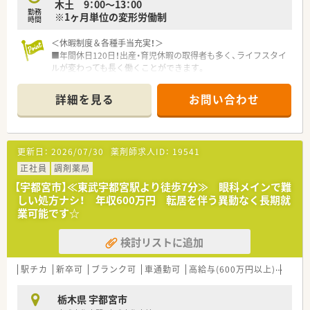
木土 9：00～13：00
勤務
※1ヶ月単位の変形労働制
時間
＜休暇制度＆各種手当充実！＞
■年間休日120日！出産・育児休暇の取得者も多く、ライフスタイ
ルが変わっても長く働くことができます。
■基本的には自宅通勤範囲内での配属となります。昇格などの
際には転居を伴う異動の打診を行いますが、無理な異動辞令はあ
詳細を見る
お問い合わせ
りません。
■毎月最大30,000円までの住宅補助制度がございます。
■他にも、ご経験に応じて職務手当、皆勤手当、給食手当等、各種
手当が充実しています。
更新日：
2026/07/30
薬剤師求人ID：
19541
＜豊富なカリキュラム＞
正社員
調剤薬局
■新人の方にはフォローアップ研修を設けて苦手分野克服のフ
【宇都宮市】≪東武宇都宮駅より徒歩7分≫ 眼科メインで難
ォローを行っております。
しい処方ナシ！ 年収600万円 転居を伴う異動なく長期就
■中途研修時も、調剤未経験者には新入社員と同様の研修を行う
業可能です☆
事で基礎から業務を学んで頂き、早期に活躍頂ける様にサポート
しております。
検討リストに追加
■管理者研修は将来の経営幹部候補として経営、人材育成、運営
を外部講師を招いて学んで頂いております。
■毎年、アメリカへ海外視察研修を実施しています。
駅チカ
新卒可
ブランク可
車通勤可
高給与(600万円以上)
教育
他国の医療事情を視察し世界を視野に入れ、新しい可能性を考
えるきっかけを掴んでもらうことを目的としています。
栃木県 宇都宮市