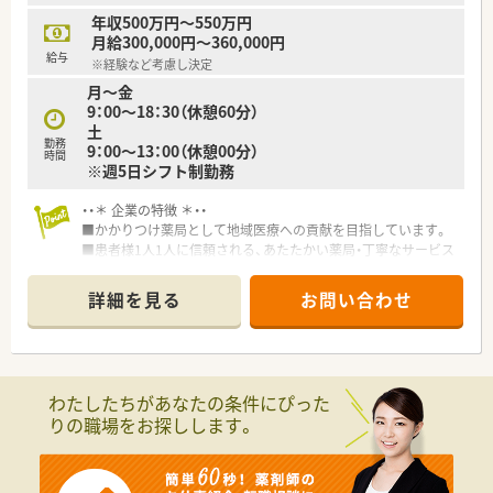
大会など研修制度も充実しています。
年収500万円～550万円
月給300,000円～360,000円
＜家賃補助制度＞
給与
※経験など考慮し決定
■家賃の50％（上限は月45,000円）が支給されます。
月～金
■最長5年間利用できます。
9：00～18：30（休憩60分）
■ご実家から公共交通機関で60分以上のご通勤をされている方
土
が対象になります。
勤務
9：00～13：00（休憩00分）
時間
※週5日シフト制勤務
＜こんな企業です＞
■東京都多摩地区を中心に60以上の店舗を展開する調剤チェー
ン薬局です。
・・＊ 企業の特徴 ＊・・
■患者様はもちろん、関係する医療従事者や地域の方、一緒に働
■かかりつけ薬局として地域医療への貢献を目指しています。
く仲間を大切にする風土があります。
■患者様1人1人に信頼される、あたたかい薬局・丁寧なサービス
■全店舗のうち9割がマンツーマン薬局で、ドクターと連携した
をモットーにしています。
地域密着薬局を展開しています。
■新人教育も積極的に行っており、社会人の基礎知識を始め常識
詳細を見る
お問い合わせ
的な事から、薬の知識、保険知識を段階的に学び、お客さまに笑
顔を与えられる薬剤師を目指し研修していきます。
■配属された店舗ではさまざまな調剤を経験し、医師や看護師と
ともに医療の現場を共有し、病識・フィジカルアセスメントを学
んでいきます。
わたしたちがあなたの条件にぴった
■独立を目指す方は、まず管理薬剤師を経験して頂き、経営幹部
りの職場をお探しします。
又は独立、そして社長の道へとつながっていきます。