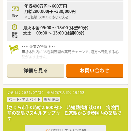
年収490万円～600万円
月給290,000円～380,000円
給与
※ご経験・スキルに応じて決定
月火木金 09:00 ～ 18:00（休憩60分）
水土 09:00 ～ 13:00（休憩00分）
勤務
時間
・・＊ 企業の特徴 ＊・・
■栃木県内に35店舗展開の薬局チェーンで、遠方へ転勤する心
配がありません。
■各種資格の取得支援制度がございます。
■年2回の社内研修会だけでなく、レベル別の研修もございま
詳細を見る
お問い合わせ
す。
■新卒の受け入れも積極的に行っており、今後も店舗展開をして
いく予定がございます。
■経営も安定しており、長期的に就業いただける環境がございま
更新日：
2026/07/30
薬剤師求人ID：
19552
す。
■調剤過誤防止システムなど、最新機材も導入済みです。
パート・アルバイト
調剤薬局
【さくら市】≪時給2,600円≫ 時短勤務相談OK！ 病院門
前の薬局でスキルアップ☆ 氏家駅から徒歩圏内の薬局で
す
検討リストに追加