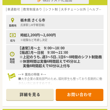
車通勤可
教育制度あり
シフト制
大手チェーン以外
ヘルプ体制充実
栃木県 さくら市
氏家駅 (JR宇都宮線)
勤務地
時給2,200円～2,600円
※経験など考慮し決定
給与
【通常】月～土 9：00～18：00
【隔週】月～日祝 9：00～21：00
※上記のうち、週3～5日、1日6～8時間のシフト制勤務
勤務
※休憩時間は実働6時間超えで45分以上
時間
実働8時間超えで60分以上付与
・・＊ 薬局の特徴 ＊・・
■大手企業の薬局部門のため、福利厚生も整っており長期的に働
きたい方におすすめです。
■有給休暇の取得を推奨しており、産・育休の取得実績も多数ご
ざいます。
詳細を見る
お問い合わせ
■給与体系も整備されておりますので、最後の転職にしたい方に
お勧めな求人です。