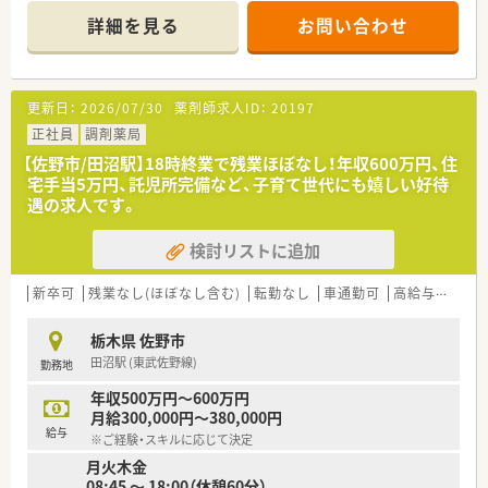
詳細を見る
お問い合わせ
＜こんな企業です＞
■栃木県を中心に関東にて52店舗展開しているチェーン薬局で
す。
■調剤薬局の運営の他に医療モールの企画・出店や開業支援を行
更新日：
2026/07/30
薬剤師求人ID：
20197
うなど医療業界に密着した事業展開を行っています。
■地域の皆様に頼って頂ける様にかかりつけ薬剤師の推進、在宅
正社員
調剤薬局
医療の推進を行っています。
【佐野市/田沼駅】18時終業で残業ほぼなし！年収600万円、住
■普段薬局へご来局頂けない方へも当社を知って頂ける様に地
宅手当5万円、託児所完備など、子育て世代にも嬉しい好待
域の行事へも積極的に参加しております。
遇の求人です。
検討リストに追加
新卒可
残業なし(ほぼなし含む)
転勤なし
車通勤可
高給与(600万円以上)
栃木県 佐野市
田沼駅 (東武佐野線)
勤務地
年収500万円～600万円
月給300,000円～380,000円
給与
※ご経験・スキルに応じて決定
月火木金
08:45 ～ 18:00（休憩60分）