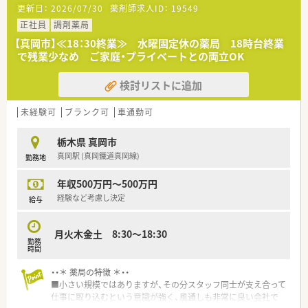
更新日：
2026/07/30
薬剤師求人ID：
19549
正社員
調剤薬局
【真岡市】≪18：30終業≫ 水曜固定休の薬局 18時台終業
で残業少なめ ご家庭・プライベートとの両立OK
検討リストに追加
未経験可
ブランク可
車通勤可
栃木県 真岡市
真岡駅 (真岡鐵道真岡線)
勤務地
年収500万円～500万円
経験など考慮し決定
給与
月火木金土 8:30～18:30
勤務
時間
・・＊ 薬局の特徴 ＊・・
■小さい規模ではありますが、その分スタッフ同士が支え合って
仕事に取り込むという意識が強く、風通しも非常に良い会社で