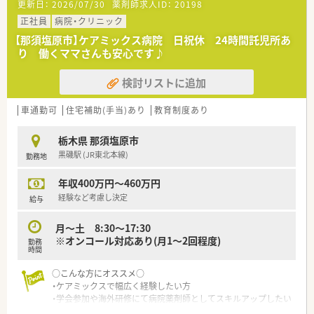
更新日：
2026/07/30
薬剤師求人ID：
20198
＜豊富なカリキュラム＞
正社員
病院・クリニック
■新人の方にはフォローアップ研修を設けて苦手分野克服のフ
【那須塩原市】ケアミックス病院 日祝休 24時間託児所あ
ォローを行っております。
り 働くママさんも安心です♪
■中途研修時も、調剤未経験者には新入社員と同様の研修を行う
事で基礎から業務を学んで頂き、早期に活躍頂ける様にサポート
検討リストに追加
しております。
■管理者研修は将来の経営幹部候補として経営、人材育成、運営
を外部講師を招いて学んで頂いております。
車通勤可
住宅補助(手当)あり
教育制度あり
■毎年、アメリカへ海外視察研修を実施しています。
他国の医療事情を視察し世界を視野に入れ、新しい可能性を考
栃木県 那須塩原市
えるきっかけを掴んでもらうことを目的としています。
黒磯駅 (JR東北本線)
勤務地
＜こんな薬局です＞
年収400万円～460万円
■門前クリニックより、内科・整形外科・リハビリテーション科の
処方箋をメインに応需しています。
経験など考慮し決定
給与
■処方枚数は1日70枚程度となります。
■薬剤師さんは正社員2名、パート2名が在籍しており、常時3名
月～土 8:30～17:30
体制で運営しています。
※オンコール対応あり(月1～2回程度)
勤務
■調剤事務さんもおり、対人業務に集中できる環境です。
時間
■門前クリニックとは隣接しており、患者様が来局しやすい立地
です。
○こんな方にオススメ○
■グレーのレンガ造りの建物が目印です。
・ケアミックスで幅広く経験したい方
■住宅街に位置し、地元の患者様が多く来局されます。かかりつ
・学会参加や海外研修にて病院薬剤師としてスキルアップしたい
け薬局として地域に根付いた薬局です。
方