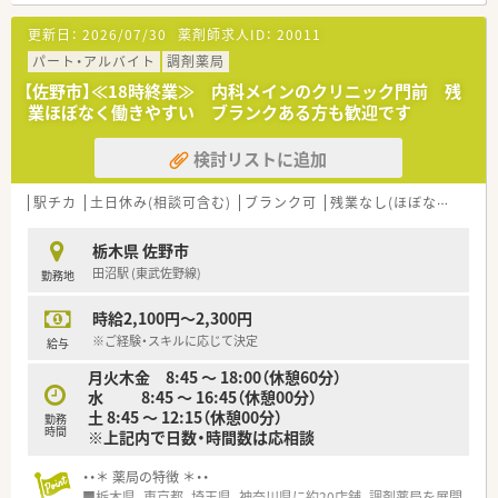
す。
■やりたいことを会社が応援していただける社風で、社員の自主
更新日：
2026/07/30
薬剤師求人ID：
20011
性を重んじています。
■研修制度も充実しています。中途社員研修、階層別研修、オー
パート・アルバイト
調剤薬局
プン型勉強会、グループ内学術大会等
【佐野市】≪18時終業≫ 内科メインのクリニック門前 残
業ほぼなく働きやすい ブランクある方も歓迎です
検討リストに追加
駅チカ
土日休み(相談可含む)
ブランク可
残業なし(ほぼなし含む)
栃木県 佐野市
田沼駅 (東武佐野線)
勤務地
時給2,100円～2,300円
※ご経験・スキルに応じて決定
給与
月火木金 8:45 ～ 18:00（休憩60分）
水 8:45 ～ 16:45（休憩00分）
土 8:45 ～ 12:15（休憩00分）
勤務
時間
※上記内で日数・時間数は応相談
・・＊ 薬局の特徴 ＊・・
■栃木県、東京都、埼玉県、神奈川県に約20店舗、調剤薬局を展開