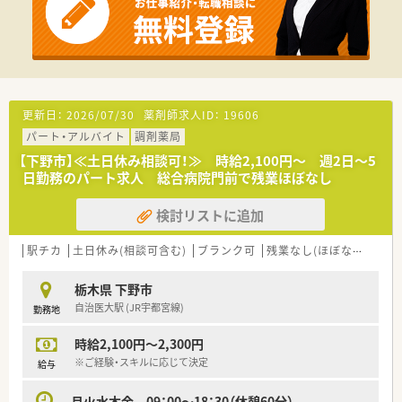
更新日：
2026/07/30
薬剤師求人ID：
19606
パート・アルバイト
調剤薬局
【下野市】≪土日休み相談可！≫ 時給2,100円～ 週2日～5
日勤務のパート求人 総合病院門前で残業ほぼなし
検討リストに追加
駅チカ
土日休み(相談可含む)
ブランク可
残業なし(ほぼなし含む)
栃木県 下野市
自治医大駅 (JR宇都宮線)
勤務地
時給2,100円～2,300円
※ご経験・スキルに応じて決定
給与
月火水木金 09：00～18：30（休憩60分）