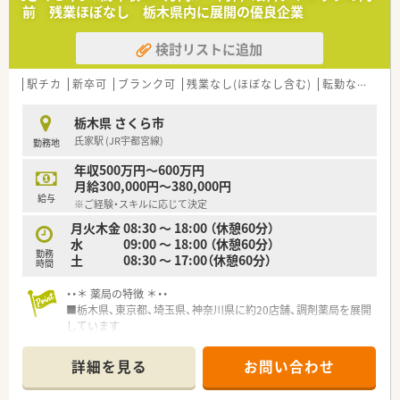
前 残業ほぼなし 栃木県内に展開の優良企業
＜ワークライフバランス◎＞
■平均残業は20時間以下。有給休暇や産育休もしっかり取れる
検討リストに追加
企業です。
■年間休日は123日以上。有給休暇も半日から取得が可能です。
■やりたいことを会社が応援していただける社風で、社員の自主
駅チカ
新卒可
ブランク可
残業なし(ほぼなし含む)
転勤なし
車
性を重んじています。
栃木県 さくら市
＜研修制度＞
氏家駅 (JR宇都宮線)
勤務地
■中途入社の方でも3か月間の研修があり、企業風土ややり方な
どを習得しながらスタートできます。
年収500万円～600万円
■中途社員研修、階層別研修、オープン型勉強会、グループ内学術
月給300,000円～380,000円
大会など研修制度も充実しています。
給与
※ご経験・スキルに応じて決定
＜家賃補助制度＞
月火木金 08:30 ～ 18:00 （休憩60分）
■家賃の50％（上限は月45,000円）が支給されます。
水 09:00 ～ 18:00 （休憩60分）
勤務
■最長5年間利用できます。
土 08:30 ～ 17:00（休憩60分）
時間
■ご実家から公共交通機関で60分以上のご通勤をされている方
が対象になります。
・・＊ 薬局の特徴 ＊・・
■栃木県、東京都、埼玉県、神奈川県に約20店舗、調剤薬局を展開
＜こんな企業です＞
しています
■東京都多摩地区を中心に60以上の店舗を展開する調剤チェー
■薬局の他、介護保険適用の介護事業としてデイサービスセンタ
ン薬局です。
ー、グループホーム、
詳細を見る
お問い合わせ
■患者様はもちろん、関係する医療従事者や地域の方、一緒に働
居宅介護支援センター、福祉用具貸与等の事業も運営していま
く仲間を大切にする風土があります。
す