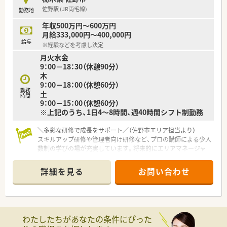
が合うかどうかわからない
佐野駅 (JR両毛線)
勤務地
・・など、ご興味がおありの方はお気軽にお問合せください！
年収500万円～600万円
月給333,000円～400,000円
給与
※経験などを考慮し決定
月火水金
9：00－18：30（休憩90分）
木
9：00－18：00（休憩60分）
勤務
土
時間
9：00－15：00（休憩60分）
※上記のうち、1日4～8時間、週40時間シフト制勤務
＼多彩な研修で成長をサポート／（佐野市エリア担当より）
スキルアップ研修や管理者向け研修など、プロの講師による少人
数制の学びの場が充実しています。将来的にエリアマネージャ
ーなどへのキャリアアップも目指せます。
＊------------------------------------------＊
詳細を見る
お問い合わせ
【店舗情報と応需状況について】
■最寄り駅であるJR両毛線の佐野駅から車で8分ほどの場所に
あり、マイカーでの通勤が非常に便利な薬局です。
■近難の複数のクリニックから内科や耳鼻科、皮膚科、眼科、婦
わたしたちがあなたの条件にぴった
人科など多岐にわたる処方箋を応需しています。