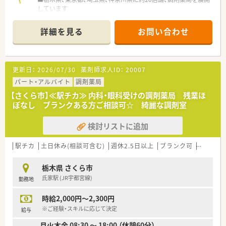
しています
■薬局の他、介護保険適用の介護事業としてデイサービスセンタ
ー、グループホーム、
詳細を見る
お問い合わせ
居宅介護支援センター、福祉用具貸与等の事業も運営していま
す。
更新日：
2026/07/30
薬剤師求人ID：
20007
パート・アルバイト
調剤薬局
【さくら市】≪駅チカ≫ 内科・眼科受けの調剤薬局 残業ほ
ぼなし ブランクある方ご相談可☆ 綺麗な調剤室
検討リストに追加
駅チカ
土日休み(相談可含む)
週休2.5日以上
ブランク可
残業なし
栃木県 さくら市
氏家駅 (JR宇都宮線)
勤務地
時給2,000円～2,300円
※ご経験・スキルに応じて決定
給与
月火木金 08:30 ～ 18:00 （休憩60分）