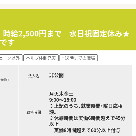
の高い処方にも触れることができ、薬剤師として幅広い知見を養
て】
なっており、地域の方々に信頼される薬局を支えてくれる方を求
た丁寧な服薬指導を心がけ、明るい笑顔で対応できる方を歓迎い
 時給2,500円まで 水日祝固定休み
ら、周囲のスタッフと協力して円滑に業務を進められる方が理想
人です
ど広域に店舗を展開しており、非常に安定した経営基盤を誇る法
ェーン以外
ヘルプ体制充実
~18時までの職場
的な事業を展開しており、社会貢献や地域貢献にも積極的に取り
として、患者様から高い信頼を得ている点がこの法人の大きな強
非公開
法人名
日光線)
しており、想定年収は500万円から600万円の提示となってお
た上で決定されるため、これまでのキャリアを活かして高年収を
月火木金土
の頑張りや業績がしっかりと給与に反映される納得感のある仕組
9:00～18:00
※上記のうち、就業時間・曜日応相
談。
勤務時間
※休憩時間は実働6時間超えで45分
以上
実働8時間超えで60分以上付与