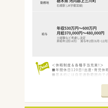
栃木県 河内郡上三川町
勤務地
石橋駅 (JR宇都宮線)
年収530万円～600万円
月給370,000円～480,000円
給与
※経験など考慮し決定
昇給年1回（4月） 賞与年2回（6月・12月
＜休暇制度＆各種手当充実！＞
■年間休日120日！出産・育児
■基本的には自宅通勤範囲内で
ん。
■毎月最大30,000円までの住
■他にも、ご経験に応じて職務手
＜豊富なカリキュラム＞
■新人の方にはフォローアップ