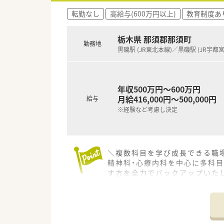
転勤なし
高給与(600万円以上)
教育制度あ
栃木県 那須郡那須町
勤務地
黒磯駅 (JR東北本線)／黒磯駅 (JR宇都宮
年収500万円～600万円
月給416,000円～500,000円
給与
※経験など考慮し決定
＼複数科目を学び成長できる職
精神科・心療内科を中心に多科
す方を全力でバックアップいた
＊------------------------------
【店舗情報と応需状況について】
■JR東北本線の黒磯駅から車で
■隣接する那須高原病院から、