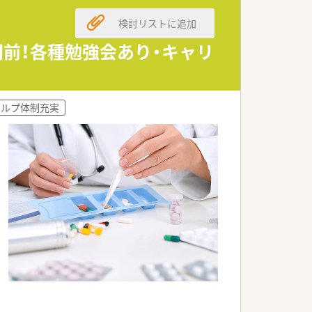
、早期に活躍頂ける様にサポートしてお
検討リストに追加
ております。
門前！各種勉強会あり・キャリ
とを目的としています。
ヘルプ体制充実
展開を行っています。
おります。