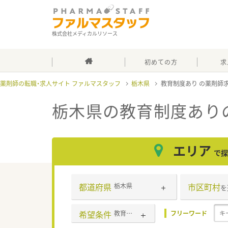
株式会社メディカルリソース
初めての方
求
薬剤師の転職・求人サイト ファルマスタッフ
栃木県
教育制度あり
栃木県の教育制度あり
エリア
で探
都道府県
市区町村
栃木県
を
希望条件
教育制度あり
フリーワード