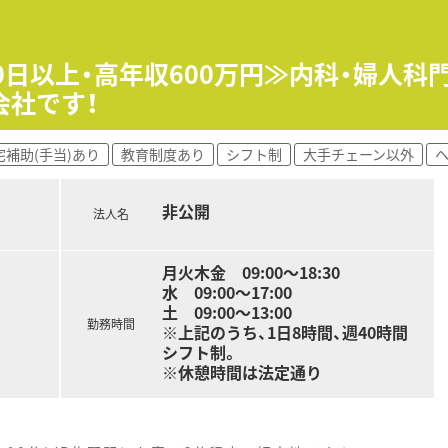
には新入社員と同様の研修を行う事で基礎から業務を学んで頂き
候補として経営、人材育成、運営を外部講師を招いて学んで頂い
修を実施しています。
0日以上・高年収600万円≫内科・婦人科
視野に入れ、新しい可能性を考えるきっかけを掴んでもらうこ
会社です！
児科の処方箋をメインに応需しています。
宅補助(手当)あり
教育制度あり
シフト制
大手チェーン以外
度。薬剤師さん常時2名体制で運営しています。
すので、対人業務に集中することができます。
ございます。
非公開
法人名
に囲まれていて落ち着いた雰囲気のある店舗です。
月火木金 09:00～18:30
舗展開しているチェーン薬局です。
水 09:00～17:00
ールの企画・出店や開業支援を行うなど医療業界に密着した事業
土 09:00～13:00
にかかりつけ薬剤師の推進、在宅医療の推進を行っています。
勤務時間
※上記のうち、1日8時間、週40時間
へも当社を知って頂ける様に地域の行事へも積極的に参加して
シフト制。
※休憩時間は法定通り