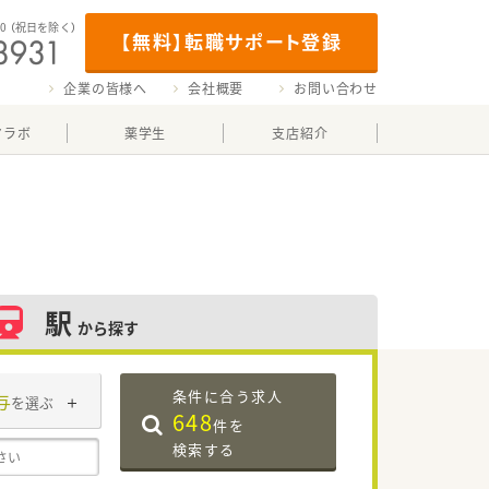
00
（祝日を除く）
【無料】転職サポート登録
企業の皆様へ
会社概要
お問い合わせ
マラボ
薬学生
支店紹介
駅
から探す
条件に合う求人
与
を選ぶ
648
件を
検索する