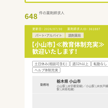
件の薬剤師求人
648
更新日：
2026/07/30
薬剤師求人ID：
361887
パート・アルバイト
調剤薬局
【小山市】≪教育体制充実≫
歓迎いたします！
土日休み(相談可含む)
週32h以上
転勤なし
ヘルプ体制充実
栃木県 小山市
勤務地
小山駅 (JR宇都宮線)／小山駅 (JR水戸
駅 (JR両毛線)