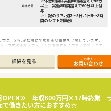
※休憩時間は実働6時間超えで45分
以上 実働8時間超えで60分以上付
勤務時間
与
※上記のうち、週3～5日、1日5～8時
間のシフト制勤務
木、群馬、茨城、愛媛県にて調剤薬局事業を展開しています。
グループ内の薬剤師さん同士の情報共有に力をいれています。
きやすい環境整備にも力を入れており、安心して勤務いただける
この求人に
詳細を見る
お問い合わせ
4月OPEN≫ 年収600万円×17時終業
元で働きたい方におすすめ☆