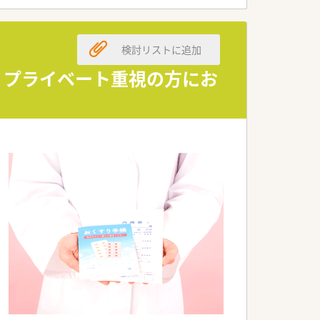
えます。
検討リストに追加
めています。
たします。
★ プライベート重視の方にお
的です。
人です。
組んでいます。
みです。
ります。
目指せます。
みです。