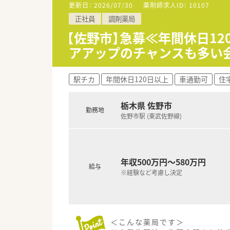
■中途研修時も、調剤未経験者
更新日：
2026/07/30
薬剤師求人ID：
10107
ります。
正社員
調剤薬局
■管理者研修は将来の経営幹部
■毎年、アメリカへ海外視察研
【佐野市】急募≪年間休日12
他国の医療事情を視察し世界を
アアップのチャンスも多い
＜こんな薬局です＞
■門前クリニックより、内科・小
駅チカ
年間休日120日以上
車通勤可
住
■処方枚数は1日40～50枚程
■常勤の調剤事務さんもおりま
■採用品目数は約1,200品目程
栃木県 佐野市
勤務地
■県道沿いにありながらも自然
佐野市駅 (東武佐野線)
＜こんな企業です＞
■栃木県を中心に関東にて52店
■調剤薬局の運営の他に医療モ
年収500万円～580万円
■地域の皆様に頼って頂ける様
給与
※経験など考慮し決定
■普段薬局へご来局頂けない方
＜こんな薬局です＞