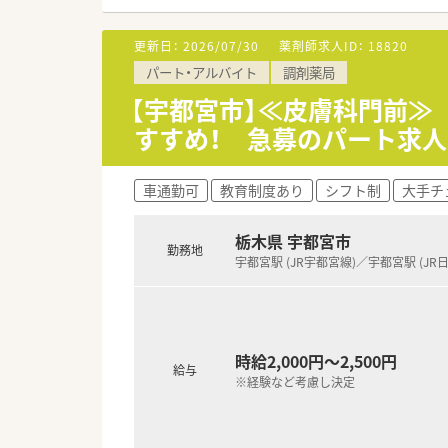
■内科や呼吸器内科など専門性
更新日：
2026/07/30
薬剤師求人ID：
18820
【募集背景と求める人物像につい
パート・アルバイト
調剤薬局
■今回は新店開設に伴う募集と
■患者様一人ひとりに寄り添っ
【宇都宮市】≪皮膚科門前≫
■チームワークを大切にしなが
すすめ！ 急募のパート求
【法人特徴について】
■栃木県を中心に東京や福島な
車通勤可
教育制度あり
シフト制
大手チ
■調剤薬局の運営以外にも多角
■地域密着型のかかりつけ薬局
栃木県 宇都宮市
勤務地
【求人情報について】
宇都宮駅 (JR宇都宮線)／宇都宮駅 (JR
■正社員の勤務薬剤師として募集
■経験やスキルを十分に考慮し
■昇給制度も整っており、個人
時給2,000円～2,500円
給与
※経験など考慮し決定