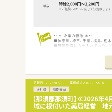
時給2,000円～2,200円
給与
※ご経験・スキルに応じて決定致します
・・＊ 企業の特徴 ＊・・
■神奈川、埼玉、千葉、福島、栃
■研修制度に力を入れており、
■ご家庭を持つ薬剤師さんの働
更新日：
2026/07/30
薬剤師求人ID：
715518
正社員
調剤薬局
【那須郡那須町】≪2026年
域に根付いた薬局経営 地