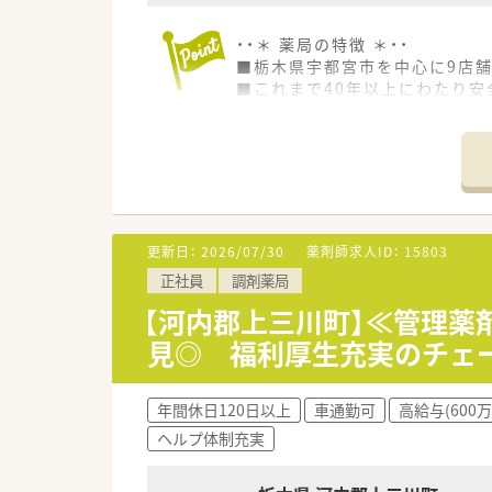
・・＊ 薬局の特徴 ＊・・
■栃木県宇都宮市を中心に9店
■これまで40年以上にわたり安
地域の方々に愛され継続してき
■それぞれの薬局が各医療分野
介護施設への調剤を行う店舗な
専門的かつ総合的に薬学的知識
更新日：
2026/07/30
薬剤師求人ID：
15803
正社員
調剤薬局
【河内郡上三川町】≪管理薬
見◎ 福利厚生充実のチェ
年間休日120日以上
車通勤可
高給与(600
ヘルプ体制充実