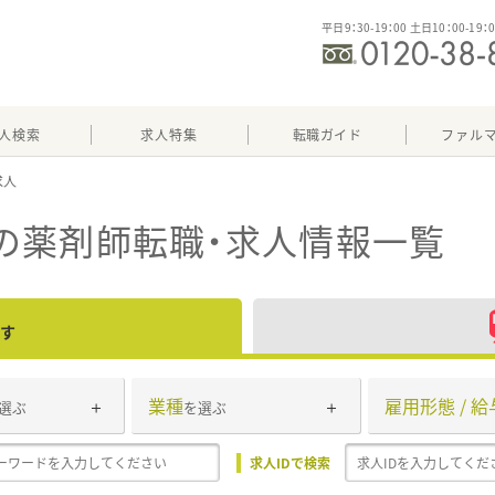
平日9：30-19：00 土日10：00-19：
人検索
求人特集
転職ガイド
ファル
の薬剤師転職・求人情報一覧
す
業種
雇用形態 / 給
選ぶ
を選ぶ
求人IDで検索