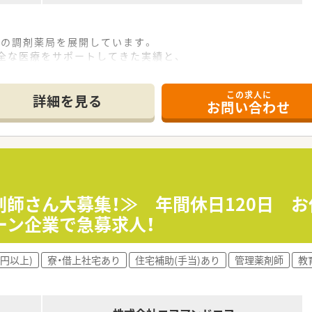
舗の調剤薬局を展開しています。
全な医療をサポートしてきた実績と、
た経験を活かし、求められる薬局であり続けるよう努力してお
の専門クリニックに隣接しており、漢方を多く扱う店舗や、
この求人に
ど、多岐にわたり宇都宮市の医療をサポートしております。
詳細を見る
お問い合わせ
を習得することが可能です。
剤師さん大募集！≫ 年間休日120日 
ーン企業で急募求人！
万円以上)
寮・借上社宅あり
住宅補助(手当)あり
管理薬剤師
教