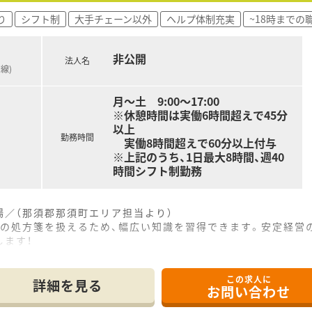
り
シフト制
大手チェーン以外
ヘルプ体制充実
~18時までの
非公開
法人名
線)
月～土 9:00～17:00
※休憩時間は実働6時間超えで45分
以上
勤務時間
実働8時間超えで60分以上付与
※上記のうち、1日最大8時間、週40
時間シフト制勤務
場／（那須郡那須町エリア担当より）
目の処方箋を扱えるため、幅広い知識を習得できます。安定経営
します！
------------＊
この求人に
詳細を見る
お問い合わせ
6分ほどの場所に位置しており、通勤の利便性が非常に高い調剤
精神科・心療内科をはじめとする多岐にわたる科目の処方箋を応