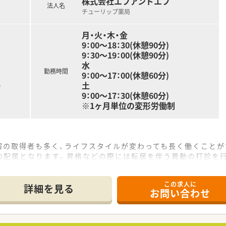
株式会社エフアンドエフ
法人名
チューリップ薬局
月・火・木・金
9：00～18：30(休憩90分)
9：30～19：00(休憩90分)
水
勤務時間
9：00～17：00(休憩60分)
土
）
9：00～17：30(休憩60分)
※1ヶ月単位の変形労働制
休暇の取得者も多く、ライフスタイルが変わっても長く働くことが
の配属となります。昇格などの際には転居を伴う異動の打診を
宅補助制度がございます。
この求人に
当、皆勤手当、給食手当等、各種手当が充実しています。
詳細を見る
お問い合わせ
研修を設けて苦手分野克服のフォローを行っております。