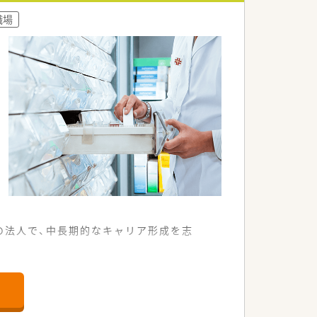
職場
の法人で、中長期的なキャリア形成を志
薬局です。
需しています。