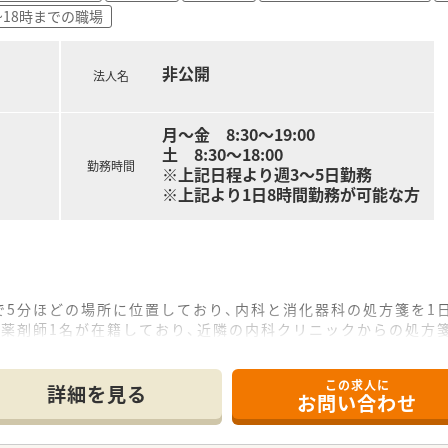
~18時までの職場
＞
、常時30～40名が育児に専念しており復帰率が非常に高いです
非公開
法人名
がある方も安心できる教育プログラムがあるので安心してスキ
る動画は自宅でも視聴可能なように1社員1IDが付与されていま
月～金 8:30～19:00
で受ける事ができ、認定薬剤師資格の取得も可能です。
土 8:30～18:00
勤務時間
※上記日程より週3～5日勤務
※上記より1日8時間勤務が可能な方
リ導入で、薬剤師の負担を軽減すると共に患者様の待機時間を短
5分ほどの場所に位置しており、内科と消化器科の処方箋を1日
ト薬剤師1名が在籍しており、近隣の内科クリニックからの処方
秤一体型監査システムを完備しており、ミスを防ぎつつ効率的に
この求人に
て】
詳細を見る
お問い合わせ
した増員募集であり、特に在宅業務にも意欲的に取り組んでいた
、患者様とのコミュニケーションを大切にしながら、柔軟に業務