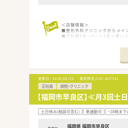
＜店舗情報＞
■整形外科クリニックからメイン
■正社員1名・パート1名と厚い
■地下鉄「賀茂駅」から車で5
＜こんな会社です＞
■福岡市内に2店舗展開してい
■代表も薬剤師で現場に出られ
■原則異動はなく腰を据えて働
更新日：
2026/06/26
薬剤師求人ID：
407741
正社員
病院・クリニック
【福岡市早良区】≪月3回土
土日休み(相談可含む)
車通勤可
~18時ま
福岡県 福岡市早良区