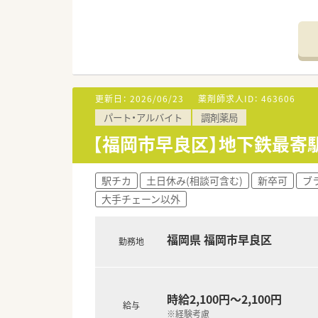
■2024年12月に開局をした
■眼科の門前薬局でございます
■賀茂駅から車で5分ほどのアク
■お近くに大型ショッピングセ
≪こんな会社です≫
■福岡県内に調剤薬局を5店舗
更新日：
2026/06/23
薬剤師求人ID：
463606
■小規模の企業ですが、労務環
パート・アルバイト
調剤薬局
【福岡市早良区】地下鉄最寄駅
駅チカ
土日休み(相談可含む)
新卒可
ブ
大手チェーン以外
福岡県 福岡市早良区
勤務地
時給2,100円～2,100円
給与
※経験考慮