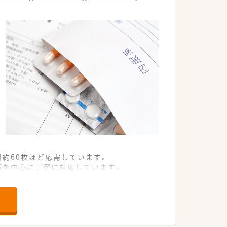
。
ルアップ出来ます。
す。
縮しております。
約60枚ほど応需しています。
箋を中心に丁寧に対応しています。
業務を行える環境が整っています。
だける方を急募としてお迎えします。
をこなせる方を募集しています。