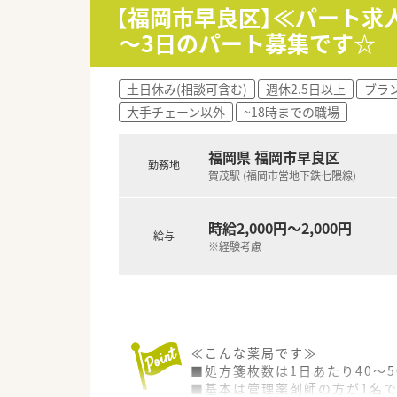
■院外処方のため、入院患者様
【福岡市早良区】≪パート求
■カルテは、紙カルテとなります
～3日のパート募集です☆
■3病棟あり、一人1病棟を担当
■無料送迎バスもございます。
土日休み(相談可含む)
週休2.5日以上
ブラ
大手チェーン以外
~18時までの職場
福岡県 福岡市早良区
勤務地
賀茂駅 (福岡市営地下鉄七隈線)
時給2,000円～2,000円
給与
※経験考慮
≪こんな薬局です≫
■処方箋枚数は1日あたり40～5
■基本は管理薬剤師の方が1名