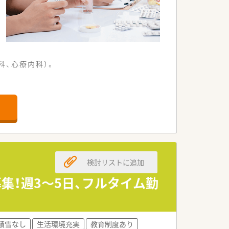
科、心療内科）。
検討リストに追加
募集！週3～5日、フルタイム勤
を整えています。
積雪なし
生活環境充実
教育制度あり