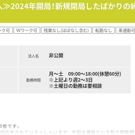
の調剤業務がメインとなります。
人≫2024年開局！新規開局したばかりの
。
頂きます。そのうち２病棟は療養病棟となります。
ンク可
Ｗワーク可
残業なし(ほぼなし含む)
転勤なし
車通勤
非公開
法人名
月～土 09:00～18:00(休憩60分)
※上記より週2～3日
勤務時間
※土曜日の勤務は要相談
0枚です。
で対応をされていらっしゃいます。今回は増員という形で短時間