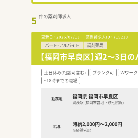
件の薬剤師求人
5
更新日：
2026/07/13
薬剤師求人ID：
715218
パート・アルバイト
調剤薬局
【福岡市早良区】週2～3日
土日休み(相談可含む)
ブランク可
Ｗワーク
~18時までの職場
福岡県 福岡市早良区
勤務地
賀茂駅 (福岡市営地下鉄七隈線)
時給2,000円～2,000円
給与
※経験考慮