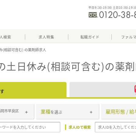
平日9：30-19：00 土日10：00-19：
人検索
求人特集
転職ガイド
ファル
み(相談可含む)
の土日休み(相談可含む)
の薬剤
す
業種
雇用形態 / 給
福岡市早良区
を選ぶ
求人IDで検索