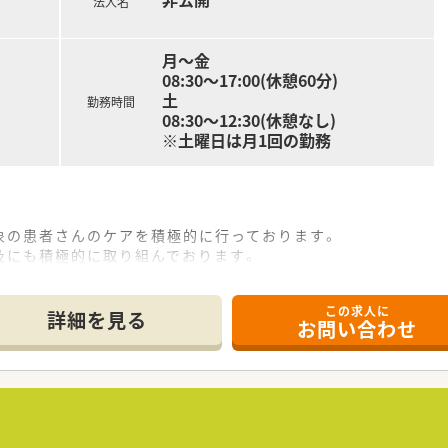
法人名
月～金
08:30～17:00(休憩60分)
土
勤務時間
08:30～12:30(休憩なし)
※土曜日は月1回の勤務
象の患者さんのケアを積極的に行っております。
及にも積極的に取り組んでおります。
の地域拠点です。各種委員会・カンファレンスへの参加、病棟業
この求人に
詳細を見る
お問い合わせ
め、基本的に土日休みとなります。
回の勤務です。 ※ドクターも1名体制
0までのため、無理なくご就業できる環境です。
トの方が2名在籍されております。