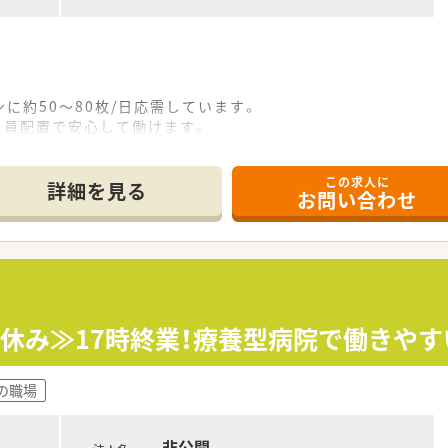
に約50～80枚/日応需しています。
人員配置で安心して働けます。
分程度の為、車またはバス通勤が便利です。※無料駐車場有り
この求人に
詳細を見る
お問い合わせ
る会社です。
ている為、風通しの良い職場です。
けます。
日休み≫17時終業！療養型病院で働きや
での職場
非公開