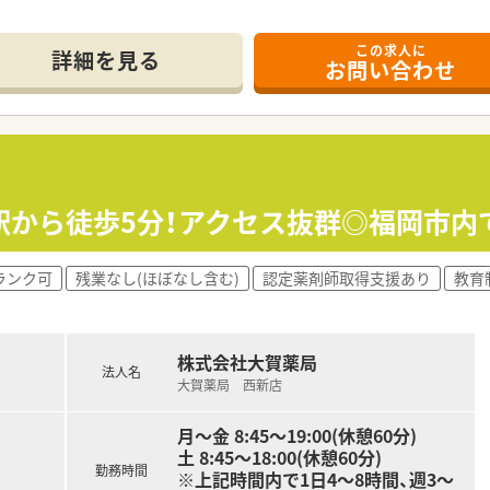
ばかりの薬局です。綺麗な薬局ですので快適にご勤務がいただけ
。
この求人に
セスです。
詳細を見る
お問い合わせ
ンターもございますので通勤途中のお買い物にも便利な立地で
展開しています。
境も安定しておりますので、安心して長期的に就業することが可
から徒歩5分！アクセス抜群◎福岡市内で高
ランク可
残業なし(ほぼなし含む)
認定薬剤師取得支援あり
教育
株式会社大賀薬局
法人名
大賀薬局 西新店
月～金 8:45～19:00(休憩60分)
土 8:45～18:00(休憩60分)
勤務時間
※上記時間内で1日4～8時間、週3～