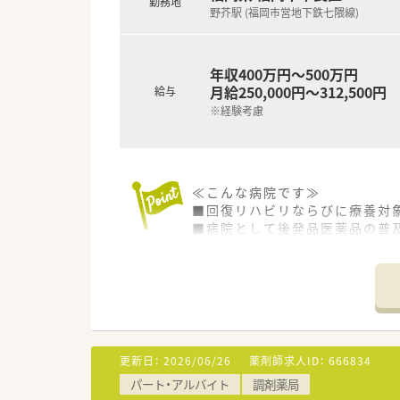
勤務地
野芥駅 (福岡市営地下鉄七隈線)
年収400万円～500万円
月給250,000円～312,500円
給与
※経験考慮
≪こんな病院です≫
■回復リハビリならびに療養対
■病院として後発品医薬品の普
■療養型病院でパーキンソン病
す。
≪薬剤部の紹介≫
■土曜日は月1回のみの勤務のた
■土曜日は薬剤師1名体制で月1
■休日出勤は発生致しません。
更新日：
2026/06/26
薬剤師求人ID：
666834
■残業も少なく、勤務は17:0
パート・アルバイト
調剤薬局
■薬剤師人数は、常勤2名とパー