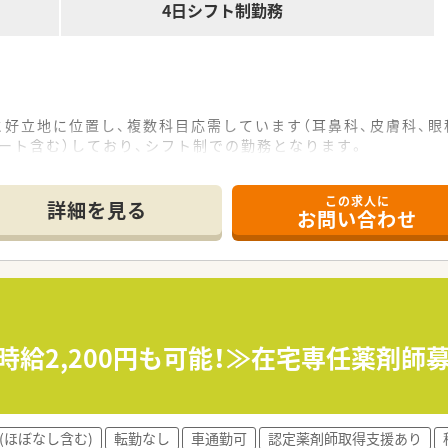
4日シフト制勤務
と好立地に位置し、複数科目応需しています（耳鼻科、皮膚科、眼
パート含む）しており、シフト制での勤務となります。
舗もある為、お休みの相談もしやすい環境です。
舗で、やりがいがありスピード対応力が身に付きます。
この求人に
能ですのでご家庭との両立も図りやすい環境です。
詳細を見る
お問い合わせ
るため、子育てにも理解のある職場です。
アップを目指す方
協力しながら働きたい方
に学びたい方
時給2,200円も可能！≫在宅専任薬剤師
ています。
程度の人数体制を維持しております。
有し、自宅近く以外でも飲み合わせ・重複チェックができる体制
(ほぼなし含む)
転勤なし
車通勤可
認定薬剤師取得支援あり