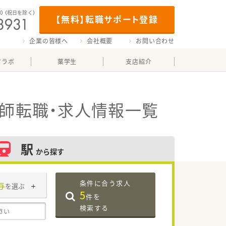
00
（祝日を除く）
【無料】転職サポート登録
企業の皆様へ
会社概要
お問い合わせ
マラボ
薬学生
支店紹介
師転職・求人情報一覧
駅
から探す
条件に合う求人
与
を選ぶ
5
件を
検索する