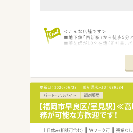
＜こんな店舗です＞
■地下鉄「西新駅」から徒歩5分
■薬剤師が10名在籍（正社員、
■勤務人数も多い＋近隣に他店
■約120枚/日応需と多忙な店
■勤務時間・日数のご相談が可
■ママさん薬剤師も活躍してい
＜こんな方にオススメ＞
■幅広い処方箋を応需しスキル
更新日：
2026/06/23
薬剤師求人ID：
689534
■大型店舗で多くの同僚と共に
パート・アルバイト
調剤薬局
■かかりつけ薬剤師等、積極的
【福岡市早良区/室見駅】≪高
＜こんな薬局です＞
務が可能な方歓迎です！
■福岡県を中心に109店展開し
■処方箋枚数に対して20枚/人
■服薬履歴を全店オンライン共
土日休み(相談可含む)
Ｗワーク可
残業なし