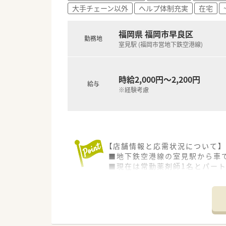
大手チェーン以外
ヘルプ体制充実
在宅
＜ワークライフバランスの推進
■出産・育児休暇の取得率が高く
福岡県 福岡市早良区
勤務地
＜充実の研修制度＞
室見駅 (福岡市営地下鉄空港線)
■実務経験が無い方やブランク
■自社開発の150コンテンツあ
■e‐learningは会社負担
時給2,000円～2,200円
給与
<患者様への取り組み>
※経験考慮
■最新機器や処方せん送信アプ
【店舗情報と応需状況について】
■地下鉄空港線の室見駅から車で
■現在は常勤薬剤師1名とパー
■最新の全自動分包機や電子天
【募集背景と求める人物像につい
■地域医療の更なる充実を目指
■最新機器の操作に抵抗がなく