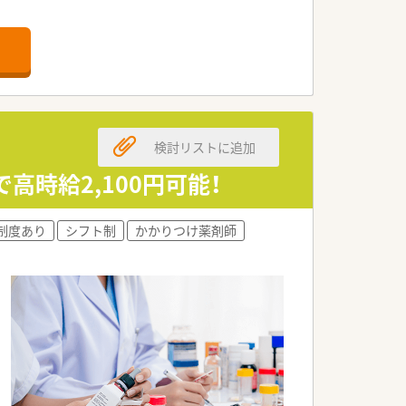
る環境です。
す。
能な環境です。
検討リストに追加
時給2,100円可能！
制度あり
シフト制
かかりつけ薬剤師