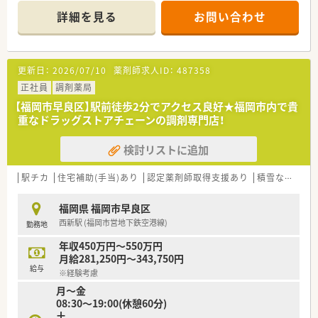
を高めたいという意欲のある方を求めます。
詳細を見る
お問い合わせ
■調剤薬局での勤務経験がない方でも、新しいことに挑戦する意
欲と学ぶ姿勢があれば大歓迎です。
【法人特徴について】
更新日：
2026/07/10
薬剤師求人ID：
487358
■東証グロース市場に上場し、在宅医療を主軸に福岡から関東ま
で事業を拡大している成長企業です。
正社員
調剤薬局
■福岡県における在宅医療のシェアは第1位であり、業界のリー
【福岡市早良区】駅前徒歩2分でアクセス良好★福岡市内で貴
ディングカンパニーとして走り続けています。
重なドラッグストアチェーンの調剤専門店！
■現場の声を反映した自社開発の在宅業務専用システムで、薬剤
師の業務負担軽減を実現しています。
検討リストに追加
【こんな方にオススメ】
■今後ますます需要が高まる在宅医療の分野で、専門的なスキル
駅チカ
住宅補助(手当)あり
認定薬剤師取得支援あり
積雪なし
生
を身につけたいと考えている方におすすめです。
■ワークライフバランスを重視し、残業が少なく休日もしっかり
福岡県 福岡市早良区
と確保できる環境を求めている方に最適です。
西新駅 (福岡市営地下鉄空港線)
勤務地
■成長を続ける上場企業で安定したキャリアを築きながら、多様
なキャリアパスを描きたい方にぴったりです。
年収450万円～550万円
■薬剤師本来の対人業務である監査と服薬指導に専念できるた
月給281,250円～343,750円
め、専門性を存分に発揮できる点が魅力です。
給与
※経験考慮
月～金
08:30～19:00(休憩60分)
土