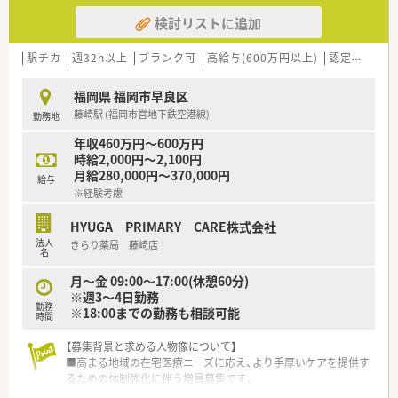
検討リストに追加
駅チカ
週32h以上
ブランク可
高給与(600万円以上)
認定薬剤師取得支援あり
福岡県 福岡市早良区
藤崎駅 (福岡市営地下鉄空港線)
勤務地
年収460万円～600万円
時給2,000円～2,100円
月給280,000円～370,000円
給与
※経験考慮
HYUGA PRIMARY CARE株式会社
法人
きらり薬局 藤崎店
名
月～金 09:00～17:00(休憩60分)
※週3～4日勤務
勤務
※18:00までの勤務も相談可能
時間
【募集背景と求める人物像について】
■高まる地域の在宅医療ニーズに応え、より手厚いケアを提供す
るための体制強化に伴う増員募集です。
■これからの超高齢化社会に不可欠な在宅医療の分野で、専門性