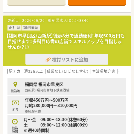
【店舗情報と応需状況について】
■地下鉄七隈線の野芥駅から車で5分ほどの場所に位置してお
り、近隣のクリニックから内科や小児科をメインに受けていま
更新日：
2026/06/26
薬剤師求人ID：
548340
す。
■1日の処方箋枚数は平均50枚から60枚程度となっており、薬剤
正社員
調剤薬局
師は常時2名体制を整えて無理のない業務分担を行っています。
【福岡市早良区/西新駅】徒歩8分で通勤便利！年収500万円も
■小児科の処方が全体の約8割を占めているため、お子様や保護
目指せます！多科目応需の店舗でスキルアップを目指しま
者の方とのコミュニケーションを大切にしたい方に最適な環境
せんか？◎
です。
検討リストに追加
【募集背景と求める人物像について】
■今回は薬剤師の退職に伴う欠員を補充するための募集で、店舗
の核として地域医療を支えてくださる方を新しくお迎えいたし
駅チカ
週32h以上
残業なし(ほぼなし含む)
生活環境充実
教育制
ます。
■電子薬歴の操作がスムーズにできる方を必須としており、周囲
福岡県 福岡市早良区
のスタッフと協力しながら明るく元気に取り組める方を募集し
西新駅 (福岡市営地下鉄空港線)
勤務地
ています。
■管理薬剤師や店長経験がある方は大歓迎で、これまでのキャリ
年収450万円～500万円
アを活かして店舗運営にも積極的に関わりたい方を求めていま
月給280,000円～310,000円
す。
給与
※経験考慮
【こんな方にオススメ】
月～金 09:00～18:30（休憩60分）
■処方箋をこなすだけの業務ではなく、地域の人々が自然と集ま
土 09:00～12:00（休憩00分）
勤務
ってくるような温かい空間で薬剤師として働きたい方に最適で
※週40時間制
時間