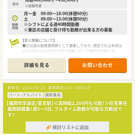
■調剤薬局事業の他にも介護事業や自社農園の運営を手掛けて
給与
※経験考慮
おり、食と医療の両面から地域の健康を支える取り組みをしてい
月～金 09:00～18:00(休憩60分)
ます。
土 09:00～13:00(休憩00分)
※シフトによる週40時間勤務
【やりがい/おすすめポイント】
勤務
時間
※東区の店舗と掛け持ち勤務が出来る方の募集
■医療モール型の店舗として地域の医療連携の要となることで、
薬剤師として高い専門性を発揮しながら社会貢献を実感できま
【求人情報について】
す。
■正社員の勤務薬剤師として募集しており、想定される年収は
■26年連続の昇給実績が示す通り、自身の努力が着実に給与に
480万円から550万円の間で経験に応じて相談が可能です。
反映されるため、高いモチベーションを維持して業務に励めま
■東区の店舗との掛け持ち勤務が出来る方の募集です。2店舗と
す。
も整形外科門前の薬局でございます。
■有給休暇が入社当日から付与されるなど、社員の健康と働きや
詳細を見る
お問い合わせ
■産前産後休暇や育児休暇だけでなく介護休暇の取得実績もあ
すさを第一に考えた手厚い福利厚生の中で安心して就労可能で
るため、ライフステージが変化しても安心の職場環境です。
す。
【募集背景と求める人物像について】
更新日：
2026/06/23
薬剤師求人ID：
689534
■今回は欠員補充を目的とした募集を行っており、即戦力として
現場で長く活躍してくれる正社員を求めています。
パート・アルバイト
調剤薬局
■調剤経験の長さよりも人としての本質が重視されるため、周囲
【福岡市早良区/室見駅】≪高時給2,200円も可能！≫在宅専任
のスタッフと円滑な連携が取れる方が対象となります。
薬剤師募集！週3～5日、フルタイム勤務が可能な方歓迎で
■すべての店舗で在宅医療を実施しているため、これからの時代
す！
に必要とされる在宅業務に前向きな方を歓迎します。
検討リストに追加
【想定される業務内容】
■門前のクリニックから応需する整形外科やリハビリテーショ