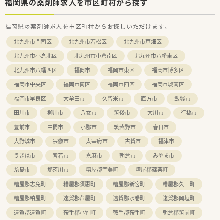
ます。
福岡県の薬剤師求人を市区町村から探す
■フィットネスクラブや漢方専門店とのコラボ店舗を出店して
おり、処方箋応需に留まらない多角的な地域医療に貢献していま
福岡県の薬剤師求人を市区町村からお探しいただけます。
す。
北九州市門司区
北九州市若松区
北九州市戸畑区
【こんな方が活躍中】
■子育てをしながら時短勤務制度を活用し、プライベートと責任
北九州市小倉北区
北九州市小倉南区
北九州市八幡東区
ある薬剤師業務を上手に両立させている方が多数活躍しており
北九州市八幡西区
福岡市
福岡市東区
福岡市博多区
ます。
■新卒入社から着実にキャリアを積み、入社数年で管理薬剤師や
福岡市中央区
福岡市南区
福岡市西区
福岡市城南区
ブロック長などのリーダー職を任されている若手社員も多いで
す。
福岡市早良区
大牟田市
久留米市
直方市
飯塚市
■ドラッグストア併設店での経験を活かし、OTC販売や健康相談
田川市
柳川市
八女市
筑後市
大川市
行橋市
を通じて地域住民のセルフメディケーションを支える方が多い
です。
豊前市
中間市
小郡市
筑紫野市
春日市
大野城市
宗像市
太宰府市
古賀市
福津市
うきは市
宮若市
嘉麻市
朝倉市
みやま市
糸島市
那珂川市
糟屋郡宇美町
糟屋郡篠栗町
糟屋郡志免町
糟屋郡須惠町
糟屋郡新宮町
糟屋郡久山町
糟屋郡粕屋町
遠賀郡芦屋町
遠賀郡水巻町
遠賀郡岡垣町
遠賀郡遠賀町
鞍手郡小竹町
鞍手郡鞍手町
朝倉郡筑前町