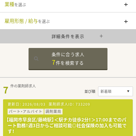
業種
を選ぶ
雇用形態 / 給与
を選ぶ
詳細条件を表示
条件に合う求人
7
件を
検索する
7
件の薬剤師求人
並び順
更新日：
2026/08/03
薬剤師求人ID：
733209
パート・アルバイト
調剤薬局
【福岡市早良区/藤崎駅】＜駅チカ徒歩2分！＞17:00までのパ
ート勤務！週3日からご相談可能◎社会保険の加入も可能で
す！