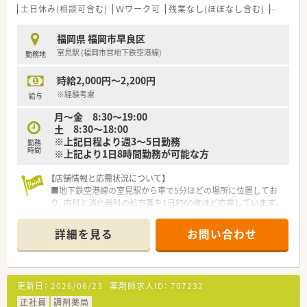
ン科の処方箋を、1日におよそ50枚から80枚調剤します。
土日休み(相談可含む)
Ｗワーク可
残業なし(ほぼなし含む)
転勤な
■最先端のAI調剤ロボットや全自動分包機を駆使して、正確かつ
スピード感を持って調剤業務をこなしていきます。
福岡県 福岡市早良区
■地域に根ざした薬局として、全店で100数件の個人宅を担当し
室見駅 (福岡市営地下鉄空港線)
勤務地
ているため丁寧な在宅訪問の業務も担当します。
時給2,000円～2,200円
※経験考慮
給与
月～金 8:30～19:00
土 8:30～18:00
※上記日程より週3～5日勤務
勤務
時間
※上記より1日8時間勤務が可能な方
【店舗情報と応需状況について】
■地下鉄空港線の室見駅から車で5分ほどの場所に位置してお
り、内科と消化器科の処方箋を1日約60枚ほど応需しています。
■現在は常勤薬剤師1名とパート薬剤師1名が在籍しており、近
隣の内科クリニックからの処方箋を中心に丁寧に対応していま
詳細を見る
お問い合わせ
す。
■最新の全自動分包機や電子天秤一体型監査システムを完備し
ており、ミスを防ぎつつ効率的に業務を行える環境が整っていま
す。
更新日：
2026/06/23
薬剤師求人ID：
707232
【募集背景と求める人物像について】
正社員
調剤薬局