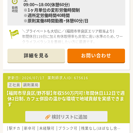
09:00～18:00(休憩60分)
勤務
※1ヶ月単位の変形労働時間制
時間
※週所定労働時間40時間
※原則実働8時間勤務・休憩60分/日
＼プライベートも大切に／（福岡市早良区エリア担当より）
年間休日119日に加え有休取得率も非常に高い水準のため、ワー
クライフバランスを重視したい方に最適です。
＊------------------------------------------＊
【店舗情報と応需状況について】
詳細を見る
お問い合わせ
■西新駅から徒歩2分とアクセス抜群の立地で、周辺には商店街
や飲食店が立ち並び非常に便利な環境です。
■応需科目は内科や心療内科、眼科、歯科となっており、1日あた
り約90枚の処方箋を受け付けています。
更新日：
2026/07/17
薬剤師求人ID：
675616
■現在は外来業務のみに対応しており、在宅業務は行っていない
ため店舗内での業務に集中できる環境です。
正社員
調剤薬局
【福岡市早良区/野芥駅】年収550万円可！年間休日112日で週
【募集背景と求める人物像について】
休2日制、カフェ併設の温かな環境で地域貢献を実感できま
■今回は欠員補充としての募集で、即戦力となる経験者を急募し
す
ています。
■今回の募集は調剤業務の経験がある方を対象としており、周囲
検討リストに追加
と協力しながら円滑に業務を進める方が対象です。
■管理薬剤師など、今後をキャリアアップを担える方は大歓迎で
す。
駅チカ
新卒可
未経験可
ブランク可
残業なし(ほぼなし含む)
車