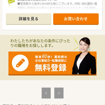
■調剤ロボット等、最新の調剤機器を導入し調剤・監査業務を効
■室見駅から徒歩1分の好立地にございます。内科・消化器科・循
率化することで薬剤師の対人業務を強化しております。
環器科・精神科ほか様々な処方が来るためスキルアップを目指し
■ドラッグ部門と調剤部門は分かれておりますのでOTCの知識
たい方におすすめです！
を身に着けながらもしっかりと分業ができております。
■平日は10時開局とゆっくりのスタート◎また完全週休二日制
詳細を見る
お問い合わせ
のためお休み重視の方にもおすすめです！
■ドラッグストア併設の店舗です。
【法人特徴について】
■福岡県を中心にドラッグストアと調剤薬局を100店舗以上展
わたしたちがあなたの条件にぴった
開しており、創業40年を超える地域密着型の安定した成長企業
りの職場をお探しします。
です。
■調剤部門とドラッグ部門の分業が徹底されているため、薬剤師
はレジ打ちや品出しに追われることなく専門業務に集中できま
す。
■健康経営優良法人ホワイト500に5年連続で認定されており、
社員の健康増進や法令遵守を何よりも大切にしている法人で
す。
【こんな取り組みをしています】
■地場チェーン3社が合同で開催する学術大会や自社のコンベン
ションを通じ、店舗の垣根を越えた社員同士の交流を深めていま
す。
■最先端の無人受取ロボットを導入した店舗を展開するなど、テ
クノロジーを活用した効率的な薬局運営を積極的に推進してい