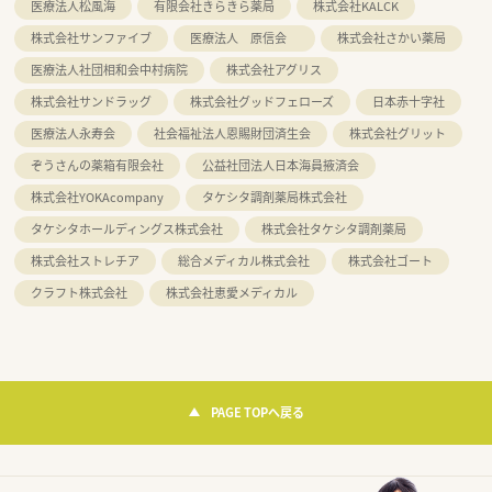
医療法人松風海
有限会社きらきら薬局
株式会社KALCK
株式会社サンファイブ
医療法人 原信会
株式会社さかい薬局
医療法人社団相和会中村病院
株式会社アグリス
株式会社サンドラッグ
株式会社グッドフェローズ
日本赤十字社
医療法人永寿会
社会福祉法人恩賜財団済生会
株式会社グリット
ぞうさんの薬箱有限会社
公益社団法人日本海員掖済会
株式会社YOKAcompany
タケシタ調剤薬局株式会社
タケシタホールディングス株式会社
株式会社タケシタ調剤薬局
株式会社ストレチア
総合メディカル株式会社
株式会社ゴート
クラフト株式会社
株式会社恵愛メディカル
PAGE TOPへ戻る