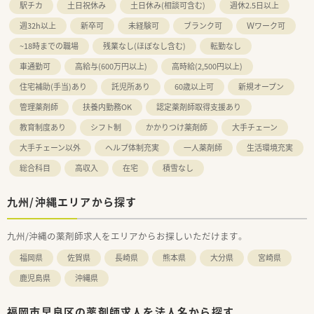
駅チカ
土日祝休み
土日休み(相談可含む)
週休2.5日以上
週32h以上
新卒可
未経験可
ブランク可
Ｗワーク可
~18時までの職場
残業なし(ほぼなし含む)
転勤なし
車通勤可
高給与(600万円以上)
高時給(2,500円以上)
住宅補助(手当)あり
託児所あり
60歳以上可
新規オープン
管理薬剤師
扶養内勤務OK
認定薬剤師取得支援あり
教育制度あり
シフト制
かかりつけ薬剤師
大手チェーン
大手チェーン以外
ヘルプ体制充実
一人薬剤師
生活環境充実
総合科目
高収入
在宅
積雪なし
九州/沖縄エリアから探す
九州/沖縄の薬剤師求人をエリアからお探しいただけます。
福岡県
佐賀県
長崎県
熊本県
大分県
宮崎県
鹿児島県
沖縄県
福岡市早良区の薬剤師求人を法人名から探す