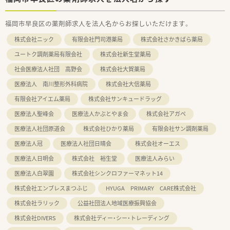
福岡市早良区の薬剤師求人を法人名からお探しいただけます。
株式会社ニック
有限会社門司港薬局
株式会社さかきばら薬局
ユートク調剤薬局有限会社
株式会社新生堂薬局
社会医療法人社団 高野会
株式会社大賀薬局
医療法人 南川整形外科病院
株式会社大信薬局
有限会社アイエム薬局
株式会社サンキュードラッグ
医療法人聖峰会
医療法人かぶとやま会
株式会社アガペ
医療法人社団原道会
株式会社ひかり薬局
有限会社サン調剤薬局
医療法人冠
医療法人社団日晴会
株式会社オーエス
医療法人日明会
株式会社 裕生堂
医療法人みらい
医療法人白翠園
株式会社シンクロファーマネット14
株式会社エンブレスまつふじ
HYUGA PRIMARY CARE株式会社
株式会社ラリック
公益社団法人地域医療振興協会
株式会社DIVERS
株式会社ディー・シー・トレーディング