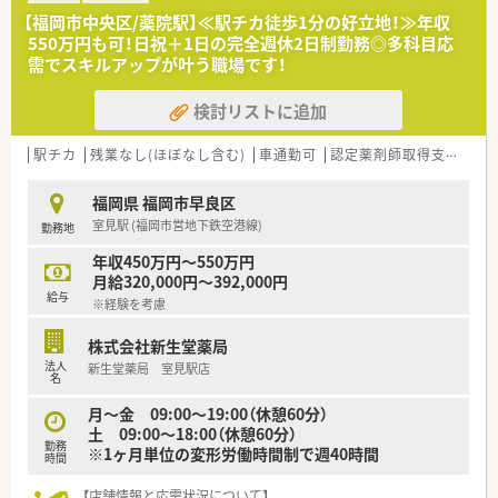
■地域医療の更なる充実を目指した増員募集であり、特に在宅業
【福岡市中央区/薬院駅】≪駅チカ徒歩1分の好立地！≫年収
務にも意欲的に取り組んでいただける方を急募としてお迎えし
550万円も可！日祝＋1日の完全週休2日制勤務◎多科目応
ます。
需でスキルアップが叶う職場です！
■最新機器の操作に抵抗がなく、患者様とのコミュニケーション
を大切にしながら、柔軟に業務をこなせる方を募集しています。
検討リストに追加
■子育て中の方やブランクがある方も歓迎しており、地域に根差
した薬局で長く腰を据えて働きたいという意欲のある方を求め
ています。
駅チカ
残業なし(ほぼなし含む)
車通勤可
認定薬剤師取得支援あり
【求人情報について】
福岡県 福岡市早良区
■パートの方は週3日から1日8時間勤務などの相談が可能で、ラ
室見駅 (福岡市営地下鉄空港線)
勤務地
イフスタイルに合わせた柔軟な働き方を実現することが可能で
す。
年収450万円～550万円
■時給は2,000円から2,200円の間で経験を考慮して決定され、
月給320,000円～392,000円
エリアの需要によってはそれ以上の高時給も相談に乗ります。
給与
※経験を考慮
■週20時間以上の勤務であれば社会保険への加入も可能であ
り、安定した雇用条件のもとで安心して就業を継続いただけま
株式会社新生堂薬局
す。
法人
新生堂薬局 室見駅店
名
【こんな企業です】
■創業40年福岡を中心にドラッグストアと調剤薬局のチェーン
月〜金 09:00～19:00（休憩60分）
展開を行っており、地域に根差した店舗運営をしております。
土 09:00～18:00（休憩60分）
勤務
■自社にてかかりつけネットワークの構築や健康セミナー、スポ
※1ヶ月単位の変形労働時間制で週40時間
時間
ーツイベントの協賛や実施を通じて地域医療サポートに取り組
んでおります。
【店舗情報と応需状況について】