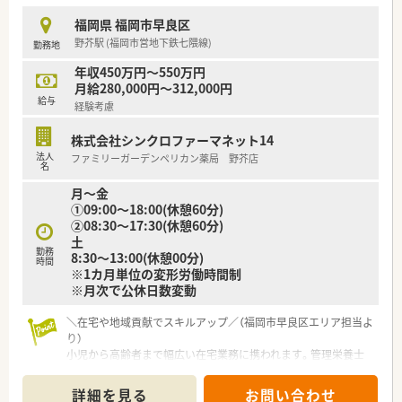
【法人特徴について】
福岡県 福岡市早良区
■全国に調剤薬局やドラッグストアを180店舗以上展開してお
野芥駅 (福岡市営地下鉄七隈線)
勤務地
り、調剤マニュアルなどの内規が整っています。
■大手グループへの参画に伴い経営の安定性が非常に高く、安心
年収450万円～550万円
して長期的に勤務を続けることが可能です。
月給280,000円～312,000円
■調剤専門や併設店勤務などバリエーション豊かな店舗展開を
給与
経験考慮
しており、状況に合わせた働き方の相談も可能です。
株式会社シンクロファーマネット14
【勤務実態について】
法人
ファミリーガーデンペリカン薬局 野芥店
■お休みは完全週休2日制が導入されており、年間休日数は全職
名
種共通で119日ときちんと確保されています。
月～金
■残業代の支給は1分単位で計算される仕組みのため、働いた分
①09:00〜18:00(休憩60分)
の成果がしっかりと給与に反映される仕組みです。
②08:30〜17:30(休憩60分)
■他店舗へのヘルプ業務は基本的に発生しないため、配属された
土
店舗での業務にじっくりと腰を据えて取り組めます。
勤務
8:30〜13:00(休憩00分)
時間
※1カ月単位の変形労働時間制
※月次で公休日数変動
＼在宅や地域貢献でスキルアップ／（福岡市早良区エリア担当よ
り）
小児から高齢者まで幅広い在宅業務に携われます。管理栄養士
との連携や健康フェアの企画など、薬剤師としての枠を超えた地
域医療の経験を積みたい方を応援します。
詳細を見る
お問い合わせ