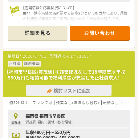
す。
■毎年5,000円程度の安定したベースアップが期待できるため、
【店舗情報と応需状況について】
将来の生活設計を立てやすく腰を据えて働きたい方に勧められ
■地下鉄空港線の西新駅から徒歩8分という好立地にあり、通勤
ます。
の利便性が非常に高く毎日の通いやすさが大きな魅力です。
■小児科の経験を積みたい方や、ドクターと密な連携を取りなが
■主な応需科目は内科、循環器科、消化器科となっており、1日あ
ら質の高い医療サービスを提供したいと考える方にぴったりで
たりの処方箋枚数は平均30枚から40枚程度です。
詳細を見る
お問い合わせ
す。
■現在は常勤薬剤師1名と派遣薬剤師1名が在籍しており、少人
数ながらもお互いに協力し合いながら業務を進めています。
【募集背景と求める人物像について】
更新日：
2026/07/01
薬剤師求人ID：
726557
■地域の患者様へより質の高い医療サービスを提供するため、や
る気があり今後のビジョンを明確に持った方を急募していま
正社員
調剤薬局
す。
【福岡市早良区/賀茂駅】≪残業ほぼなしで18時終業≫年収
■周囲との円滑な連携を図るための高いコミュニケーション能
550万円も相談可能で福利厚生が充実した正社員求人！
力を備え、新しいアイデアを積極的に提案できる方を求めていま
す。
検討リストに追加
■30代から40代前半の即戦力となる方を募集しており、人柄次
第では50代以上の方についても柔軟に相談を受け付けていま
す。
週32h以上
ブランク可
残業なし(ほぼなし含む)
転勤なし
車通勤
【法人特徴について】
福岡県 福岡市早良区
■福岡県を中心に佐賀や熊本などの九州エリアから関東圏まで、
賀茂駅 (福岡市営地下鉄七隈線)
勤務地
合計80店舗の調剤薬局を幅広く展開している安定企業です。
■創業以来、複数の診療所を結ぶハブの役割を担う医療モール型
年収480万円～550万円
出店に注力し、地域の病院との強い連携体制を構築しています。
月給400,000円～458,000円