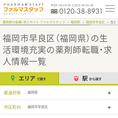
平日9：30-19：00 土日10：00-19：00
薬剤師の転職・求人サイト ファルマスタッフ
福岡県
福岡市早良区
生活
福岡市早良区（福岡県）の生
活環境充実
の薬剤師転職・求
人情報一覧
エリア
駅
で探す
から探す
都道府県
福岡県
市区町村
福岡市早良区