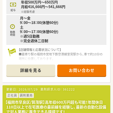
年収500万円～650万円
■万が一の異動も自宅から60分圏内が目安とされており、生活
月給416,666円～541,666円
基盤を大切にしながら働けます。
給与
※経験考慮
■産休や育休からの復帰率が非常に高く、多くの方が子育てと両
月～金
立しながら活躍しています。
9：00～18：00(休憩60分)
■年に一度開催される社員旅行などを通じて、エリアの垣根を越
土
えた交流を大切にしています。
9：00～17：00(休憩60分)
■創業以来、連続昇給を続ける安定した経営基盤のもとで、安心
勤務
時間
※週5日勤務
して長く働くことができます。
※完全週休二日制
■社員のコミュニケーションを重視しており、風通しが良く働き
やすい組織作りを心掛けています。
【店舗情報と応需状況について】
■最寄り駅の福岡市営地下鉄空港線室見駅から、車で約10分の
場所に位置しております。
■主な応需科目は内科、産婦人科などで、在宅を含めて1日の処
方箋枚数は100枚程度です。
詳細を見る
お問い合わせ
■薬剤師9名、事務員8名という手厚い人員体制で、店舗全体で協
力して業務にあたります。
【募集背景と求める人物像について】
更新日：
2026/07/29
薬剤師求人ID：
361222
■今後のサービス体制を維持・向上させるため、熱意ある薬剤師
の方を1名募集いたします。
正社員
調剤薬局
■成長分野である在宅医療の専門性を高めたいという、高い向上
【福岡市早良区/賀茂駅】高年収600万円超も可能！年間休日
心をお持ちの方を歓迎します。
110日以上で在宅医療の最前線を経験し、最新の自動化設備
■チームで意見を出し合いながら、業務改善や効率化に積極的に
で対人業務に専念できる環境です！