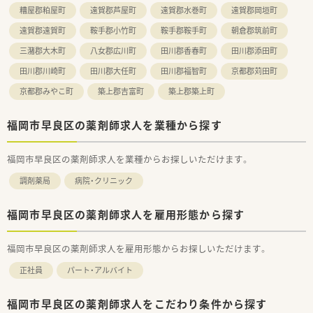
糟屋郡粕屋町
遠賀郡芦屋町
遠賀郡水巻町
遠賀郡岡垣町
遠賀郡遠賀町
鞍手郡小竹町
鞍手郡鞍手町
朝倉郡筑前町
三潴郡大木町
八女郡広川町
田川郡香春町
田川郡添田町
田川郡川崎町
田川郡大任町
田川郡福智町
京都郡苅田町
京都郡みやこ町
築上郡吉富町
築上郡築上町
福岡市早良区の薬剤師求人を業種から探す
福岡市早良区の薬剤師求人を業種からお探しいただけます。
調剤薬局
病院・クリニック
福岡市早良区の薬剤師求人を雇用形態から探す
福岡市早良区の薬剤師求人を雇用形態からお探しいただけます。
正社員
パート・アルバイト
福岡市早良区の薬剤師求人をこだわり条件から探す