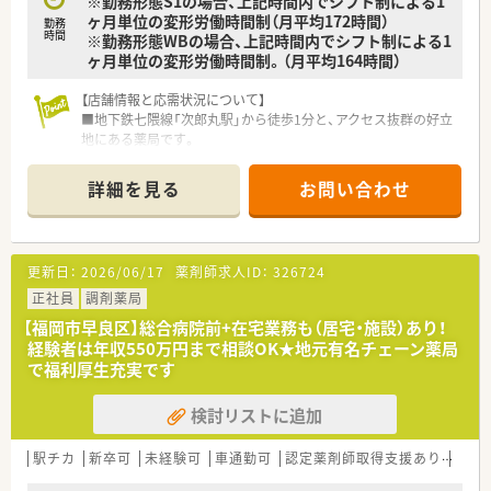
※勤務形態S1の場合、上記時間内でシフト制による1
ヶ月単位の変形労働時間制（月平均172時間）
勤務
時間
※勤務形態WBの場合、上記時間内でシフト制による1
ヶ月単位の変形労働時間制。（月平均164時間）
【店舗情報と応需状況について】
■地下鉄七隈線「次郎丸駅」から徒歩1分と、アクセス抜群の好立
地にある薬局です。
■在宅医療を専門としており、現在約250名の患者様（施設9割）
を担当しています。
詳細を見る
お問い合わせ
■薬剤師は常勤1名と事務員複数名体制で、管理薬剤師は男性の
方が務めています。
■2025年1月に開局したばかりの新しい薬局です。
更新日：
2026/06/17
薬剤師求人ID：
326724
【法人特徴について】
■2021年に東証グロース市場へ上場した、在宅医療を主軸に成
正社員
調剤薬局
長を続ける企業です。
【福岡市早良区】総合病院前+在宅業務も（居宅・施設）あり！
■超高齢化社会を見据え、在宅訪問薬局を全国に60店舗以上展
経験者は年収550万円まで相談OK★地元有名チェーン薬局
開し事業を拡大しています。
で福利厚生充実です
■自社開発の在宅業務専用システムを導入し、業務の効率化と負
担軽減を実現しています。
検討リストに追加
【こんな方にオススメ】
■自動車の運転が可能で、これからの時代に不可欠な在宅医療を
駅チカ
新卒可
未経験可
車通勤可
認定薬剤師取得支援あり
教育
専門的に学びたい方。