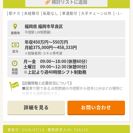
検討リストに追加
【募集背景と求める人物像について】
■今回は薬剤師の退職に伴う欠員を補充するための募集で、店舗
駅チカ
未経験可
転勤なし
車通勤可
大手チェーン以外
~18時までの職場
の核として地域医療を支えてくださる方を新しくお迎えいたし
ます。
福岡県 福岡市早良区
■電子薬歴の操作がスムーズにできる方を必須としており、周囲
今宿駅 (JR筑肥線)
勤務地
のスタッフと協力しながら明るく元気に取り組める方を募集し
ています。
年収450万円～550万円
■管理薬剤師や店長経験がある方は大歓迎で、これまでのキャリ
月給375,000円～458,333円
アを活かして店舗運営にも積極的に関わりたい方を求めていま
給与
※経験者例・スキル等考慮
す。
月～金 09:00～18:00（休憩60分）
【こんな方にオススメ】
土曜日 09:00～12:30（休憩00分）
勤務
■処方箋をこなすだけの業務ではなく、地域の人々が自然と集ま
※上記より週40時間シフト制勤務
時間
ってくるような温かい空間で薬剤師として働きたい方に最適で
す。
【店舗情報と応需状況について】
■毎年5,000円程度の安定したベースアップが期待できるため、
■最寄り駅であるJR筑肥線の今宿駅から徒歩11分ほどの場所に
将来の生活設計を立てやすく腰を据えて働きたい方に勧められ
位置する調剤薬局です。
ます。
■主に内科と婦人科の処方箋を応需しており、専門的な知識を深
■小児科の経験を積みたい方や、ドクターと密な連携を取りなが
めることができます。
詳細を見る
お問い合わせ
ら質の高い医療サービスを提供したいと考える方にぴったりで
■薬剤師は常勤2名体制で、お互いに協力しながら日々の業務に
す。
取り組んでいます。
【募集背景と求める人物像について】
更新日：
2026/07/15
薬剤師求人ID：
726133
■今回は体制強化のための欠員補充となり、即戦力としてご活躍