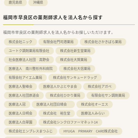
鹿児島県
沖縄県
福岡市早良区の薬剤師求人を法人名から探す
福岡市早良区の薬剤師求人を法人名からお探しいただけます。
株式会社ニック
有限会社門司港薬局
株式会社さかきばら薬局
ユートク調剤薬局有限会社
株式会社新生堂薬局
社会医療法人社団 高野会
株式会社大賀薬局
医療法人 南川整形外科病院
株式会社大信薬局
有限会社アイエム薬局
株式会社サンキュードラッグ
医療法人聖峰会
医療法人かぶとやま会
株式会社アガペ
医療法人社団原道会
株式会社ひかり薬局
有限会社サン調剤薬局
医療法人冠
医療法人社団日晴会
株式会社オーエス
医療法人日明会
株式会社 裕生堂
医療法人みらい
医療法人白翠園
株式会社シンクロファーマネット14
株式会社エンブレスまつふじ
HYUGA PRIMARY CARE株式会社