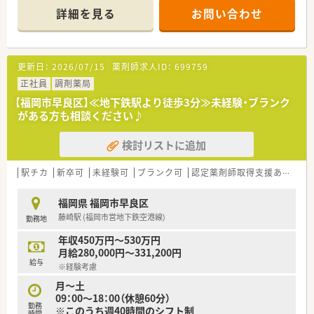
【店舗情報と応需状況について】
詳細を見る
お問い合わせ
■最寄り駅の藤崎駅から徒歩で4分ほどの場所に位置しており、
天候に左右されず毎日の通勤が非常に快適な薬局です。
■2024年に開局をした新しい薬局でございます。
■在宅業務もございます。未経験の方もサポート体制が整って
更新日：
2026/07/15
薬剤師求人ID：
699759
いるため安心してご勤務頂けます。
正社員
調剤薬局
【募集背景と求める人物像について】
【福岡市早良区】≪地下鉄駅より徒歩3分≫未経験・ブランク
■在宅医療の体制強化に伴う欠員補充として、正社員として共に
がある方も相談ください♪
店舗を盛り上げてくれる薬剤師を急募しています。
■在宅業務に対して意欲的であり、新しいことにも意欲を持って
検討リストに追加
突き進むチャレンジ精神が旺盛な方を歓迎します。
■在宅訪問業務のため普通自動車運転免許は必須ですが、調剤薬
局での実務が未経験の方やブランクがある方も大歓迎です。
駅チカ
新卒可
未経験可
ブランク可
認定薬剤師取得支援あり
教
【法人特徴について】
福岡県 福岡市早良区
■福岡県春日市に本社を構え、福岡から関東エリアまで45店舗
藤崎駅 (福岡市営地下鉄空港線)
勤務地
を展開する成長企業です。
■2021年12月に東証グロース市場へ上場し、超高齢化社会に不
年収450万円～530万円
可欠な在宅医療に注力しています。
月給280,000円～331,200円
■福岡県内の在宅シェア率は26％で第1位であり、安定した経営
給与
※経験考慮
基盤と将来性を有します。
月～土
【想定される業務内容】
09：00～18：00（休憩60分）
勤務
■保険調剤、監査、服薬指導といった外来業務と、在宅訪問業務
※このうち週40時間のシフト制
時間