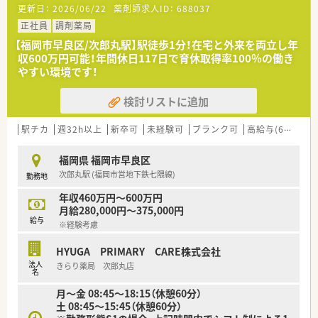
更新日：
2026/06/22
薬剤師求人ID：
688037
い店舗が多く経営状態は安定しております。開業から関わって
いるためドクターとの関係も良好です。
正社員
調剤薬局
■直近3年間での離職率も10％未満（2021年度）と定着率も高い
【福岡市早良区/次郎丸駅】駅徒歩1分！在宅と外来を両立し年
会社です。
収600万円可能！年間休日117日で育休取得率100％の働き
やすい環境です！
＜多様な働き方が可能＞
■店舗間の応援体制も整っているので有給消化もしやすい環境
検討リストに追加
です。
＜門前クリニックとの良好な関係＞
駅チカ
週32h以上
新卒可
未経験可
ブランク可
高給与(600万円以上)
■クリニックの開業から携わっているため、門前クリニックとの
関係が良好です。
福岡県 福岡市早良区
■月に１回程度、各店舗の門前のドクターとミーティングを行
次郎丸駅 (福岡市営地下鉄七隈線)
勤務地
い、問題点かないかなどの擦り合わせを行っております。
その為疑義照会もしやすく、無理な処方や急な処方内容変更な
年収460万円～600万円
どもなく働きやすい現場です。
月給280,000円～375,000円
■クリニックとの合同の勉強会など交流も多く、医療事務も含め
給与
※経験考慮
た全スタッフとの関係も良好です。
HYUGA PRIMARY CARE株式会社
法人
きらり薬局 次郎丸店
名
月～金 08:45～18:15（休憩60分）
土 08:45～15:45（休憩60分）