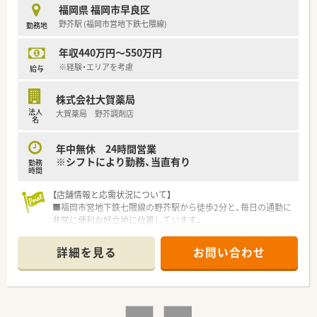
■子育てや介護など、将来のライフイベントを見据えて長く働け
福岡県 福岡市早良区
る職場を探している方におすすめです。
野芥駅 (福岡市営地下鉄七隈線)
勤務地
■東証グロース上場の成長企業で、安定した基盤のもとキャリア
アップを目指したい方。
年収440万円～550万円
【こんな取り組みをしています】
※経験・エリアを考慮
給与
■育休から復帰した社員を対象に手当を支給するなど、子育て支
援に力を入れています。
株式会社大賀薬局
■未就学児を育てる社員をサポートする「ミルククラブ」という
法人
大賀薬局 野芥調剤店
独自の福利厚生制度があります。
名
■新入社員には先輩がマンツーマンで指導するブラザーシスタ
ー制度があり、安心して業務を覚えられます。
年中無休 24時間営業
※シフトにより勤務、当直有り
勤務
時間
【店舗情報と応需状況について】
■福岡市営地下鉄七隈線の野芥駅から徒歩2分と、毎日の通勤に
非常に便利な好立地に位置しています。
■総合病院の門前に位置し、内科や整形外科をはじめとする多岐
にわたる診療科の処方箋を応需しています。
詳細を見る
お問い合わせ
■1日平均130枚ほどの処方箋を、常勤薬剤師13名と事務スタッ
フ13名の充実した人員体制で対応しています。
【募集背景と求める人物像について】
■組織体制の強化を見据えた定期的な採用を行っており、長期的