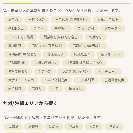
福岡市早良区の薬剤師求人をこだわり条件からお探しいただけます。
駅チカ
土日祝休み
土日休み(相談可含む)
週休2.5日以上
週32h以上
新卒可
未経験可
ブランク可
Ｗワーク可
~18時までの職場
残業なし(ほぼなし含む)
転勤なし
車通勤可
高給与(600万円以上)
高時給(2,500円以上)
住宅補助(手当)あり
託児所あり
60歳以上可
新規オープン
管理薬剤師
扶養内勤務OK
認定薬剤師取得支援あり
教育制度あり
シフト制
かかりつけ薬剤師
大手チェーン
大手チェーン以外
ヘルプ体制充実
一人薬剤師
生活環境充実
総合科目
高収入
在宅
積雪なし
九州/沖縄エリアから探す
九州/沖縄の薬剤師求人をエリアからお探しいただけます。
福岡県
佐賀県
長崎県
熊本県
大分県
宮崎県