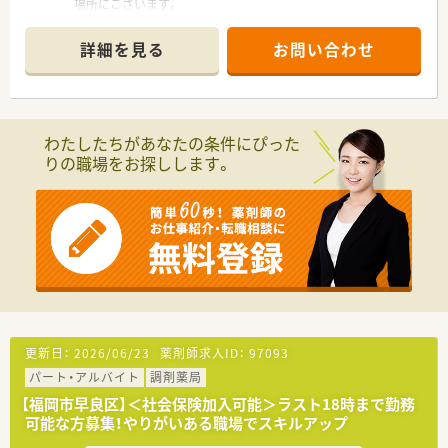
場所にございます。
■歯科、呼吸器科、内科、形成外科など幅広い科目を1日あたり
180枚応需しています。
詳細を見る
お問い合わせ
■常勤薬剤師3名、パート薬剤師2名、派遣1名、ヘルプ1名に加え
事務員5名が在籍しています。
【募集背景と求める人物像について】
■より質の高い医療サービスを提供するため、新たな正社員薬剤
わたしたちがあなたの条件にぴった
師を募集しています。
りの職場をお探しします。
■幅広い処方箋に対応できる向上心があり、積極的に業務に取り
組める方を歓迎いたします。
■患者様とのコミュニケーションを大切にし、地域医療に貢献し
たい方を求めております。
【勤務実態について】
■月曜から金曜は9時から18時30分まで、土曜は9時から13時ま
での開局時間です。
■年間休日は126日と非常に多く、ワークライフバランスを重視
した働き方が可能です。
■平均残業時間は10時間程度で、残業代は1分単位で支給される
更新日：
2026/06/23
薬剤師求人ID：
97093
ため安心して働けます。
パート・アルバイト
調剤薬局
【こんな取り組みをしています】
【福岡市早良区】＜社会保険加入可能＞ラスト18時まで勤務
■未経験やブランクのある方には、新卒と同様の充実した実務研
可能な方募集！やりがいある職場でスキルアップ
修を提供しています。