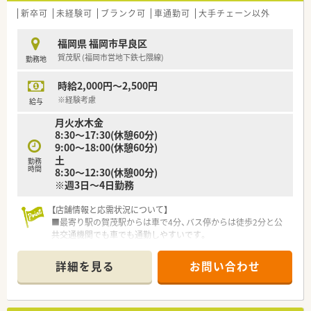
円から700万円を提示します。
新卒可
未経験可
ブランク可
車通勤可
大手チェーン以外
■調剤経験が豊富で管理業務なども担える方であれば、700万円
以上の高年収も目指せます。
福岡県 福岡市早良区
■年1回の昇給制度が設けられており、日々の業務への貢献度が
賀茂駅 (福岡市営地下鉄七隈線)
勤務地
着実に給与へ反映されていきます。
時給2,000円～2,500円
【こんな取り組みをしています】
■個人宅30軒、施設1ヶ所への在宅訪問を実施し、地域の医療ニ
※経験考慮
給与
ーズに積極的に応えています。
月火水木金
■地域支援体制加算2を取得しており、かかりつけ薬局として質
8:30～17:30(休憩60分)
の高い医療サービスの提供を目指します。
9:00～18:00(休憩60分)
■後発医薬品の使用割合80%を維持し、患者様の薬剤費負担軽
土
減にも貢献しています。
勤務
時間
8:30～12:30(休憩00分)
※週3日～4日勤務
【店舗情報と応需状況について】
■最寄り駅の賀茂駅からは車で4分、バス停からは徒歩2分と公
共交通機関でも車でも通勤しやすいです。
■主な応需科目は内科・呼吸器科・小児科で、1日の処方箋枚数は
平均60～70枚程度です。
詳細を見る
お問い合わせ
■薬剤師は常時2～3名体制で、事務スタッフも複数名在籍して
おり、協力しながら業務を進めています。
【募集背景と求める人物像について】