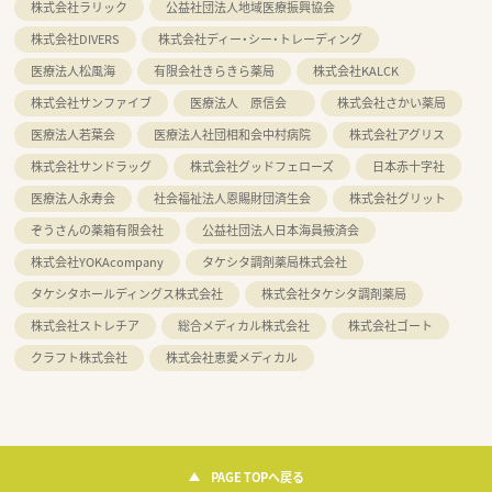
株式会社ラリック
公益社団法人地域医療振興協会
株式会社DIVERS
株式会社ディー・シー・トレーディング
医療法人松風海
有限会社きらきら薬局
株式会社KALCK
株式会社サンファイブ
医療法人 原信会
株式会社さかい薬局
医療法人若葉会
医療法人社団相和会中村病院
株式会社アグリス
株式会社サンドラッグ
株式会社グッドフェローズ
日本赤十字社
医療法人永寿会
社会福祉法人恩賜財団済生会
株式会社グリット
ぞうさんの薬箱有限会社
公益社団法人日本海員掖済会
株式会社YOKAcompany
タケシタ調剤薬局株式会社
タケシタホールディングス株式会社
株式会社タケシタ調剤薬局
株式会社ストレチア
総合メディカル株式会社
株式会社ゴート
クラフト株式会社
株式会社恵愛メディカル
PAGE TOPへ戻る