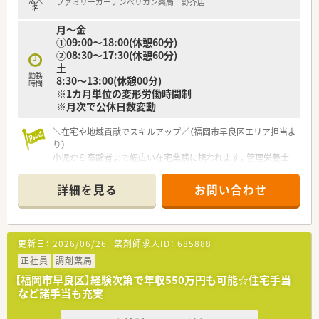
ファミリーガーデンペリカン薬局 野芥店
グループの傘下として安定した基盤と高い影響力を保持してい
名
る会社です。
月～金
■在宅医療部門でグループを牽引する代表が在籍しており、九州
①09:00〜18:00(休憩60分)
エリアでもトップクラスの在宅実績を誇る先駆的な法人として
②08:30〜17:30(休憩60分)
有名です。
土
■業務への取り組みや個人の能力を積極的に評価する社風があ
勤務
8:30〜13:00(休憩00分)
り、意欲がある方には決算賞与などで還元する評価制度を導入し
時間
※1カ月単位の変形労働時間制
ています。
※月次で公休日数変動
＼在宅や地域貢献でスキルアップ／（福岡市早良区エリア担当よ
り）
小児から高齢者まで幅広い在宅業務に携われます。管理栄養士
との連携や健康フェアの企画など、薬剤師としての枠を超えた地
域医療の経験を積みたい方を応援します。
詳細を見る
お問い合わせ
【店舗情報と応需状況について】
■地下鉄七隈線の野芥駅から車で5分ほどの場所に位置してお
り、近隣のクリニックから内科や小児科をメインに受けていま
更新日：
2026/06/26
薬剤師求人ID：
685888
す。
■1日の処方箋枚数は平均50枚から60枚程度となっており、薬剤
正社員
調剤薬局
師は常時2名体制を整えて無理のない業務分担を行っています。
【福岡市早良区】経験次第で年収550万円も可能☆住宅手当
■小児科の処方が全体の約8割を占めているため、お子様や保護
など諸手当も充実
者の方とのコミュニケーションを大切にしたい方に最適な環境
です。