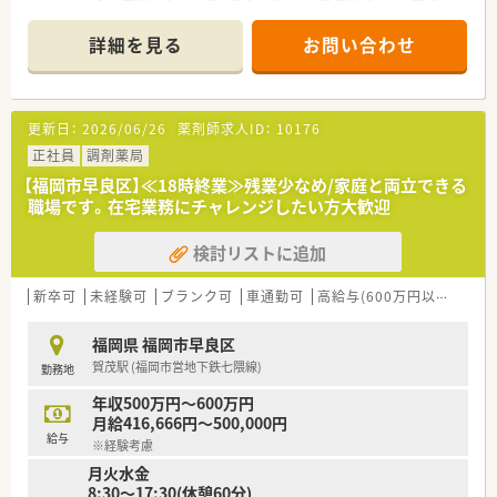
独立支援実績も豊富にあり、意欲的な方が着実にキャリアアップ
できる環境が整っています。
詳細を見る
お問い合わせ
【店舗情報と応需状況について】
■福岡市営地下鉄空港線の西新駅から徒歩5分ほどの場所に位置
しており、通勤の利便性が非常に高い好立地な店舗です。
更新日：
2026/06/26
薬剤師求人ID：
10176
■近隣にある小児科医院や内科医院、泌尿器科クリニックなど複
数の医療機関から処方箋をバランスよく応需しています。
正社員
調剤薬局
■ドクター陣は比較的若い方が多いため将来の見通しが長く、門
【福岡市早良区】≪18時終業≫残業少なめ/家庭と両立できる
前薬局として非常に安定した経営基盤を維持しています。
職場です。在宅業務にチャレンジしたい方大歓迎
【募集背景と求める人物像について】
検討リストに追加
■これからの調剤薬局を担う新しい風となってくれるような、意
欲にあふれた20代から30代前半の若手を増員募集します。
■将来に向けて明確な目標を持ち、転職理由が具体的でポジティ
新卒可
未経験可
ブランク可
車通勤可
高給与(600万円以上)
大
ブな若きキャリア志向の薬剤師の方を求めています。
■今回の募集では全店舗への適切な人員配置の観点から、自宅か
福岡県 福岡市早良区
らの通勤範囲内における店舗異動に対応できる方を歓迎しま
賀茂駅 (福岡市営地下鉄七隈線)
勤務地
す。
年収500万円～600万円
【法人特徴について】
月給416,666円～500,000円
■福岡県内を中心に33店舗の調剤薬局を展開しており、ドクタ
給与
※経験考慮
ーの開業支援から深く関わることで安定成長を続けています。
月火水金
■会社主導の指名制ではなく自主性を重んじる挙手制を導入し
8:30～17:30(休憩60分)
ており、社員がやりたいことに挑戦できる社風が特徴です。