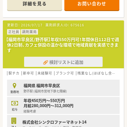
医療サービスを追求してみませんか。
詳細を見る
お問い合わせ
【店舗情報と応需状況について】
■賀茂駅から車で7分の場所に位置しており、2つのクリニック
から小児科や皮膚科を中心に1日約130枚の処方箋を受けます。
更新日：
2026/07/17
薬剤師求人ID：
675616
■常勤薬剤師が4名在籍する体制を整えており、医療事務2名と
密に連携しながらチームワークを大切にして日々の業務に励ん
正社員
調剤薬局
でいます。
【福岡市早良区/野芥駅】年収550万円可！年間休日112日で週
■近隣の小児科や形成外科などの多岐にわたる処方箋を応需し
休2日制、カフェ併設の温かな環境で地域貢献を実感できま
ており、幅広い疾患に対する知識を日常的に深めることが可能な
す
環境です。
検討リストに追加
【募集背景と求める人物像について】
■欠員補充に伴う体制強化のための募集であり、今までの薬局の
働き方に危機感を持ち新しい挑戦をしたいと考える方を歓迎し
駅チカ
新卒可
未経験可
ブランク可
残業なし(ほぼなし含む)
車
ています。
■質の高い医療サービスの提供にこだわりを持ち、自身のスキル
福岡県 福岡市早良区
を活かして主体的に行動できる向上心の高い薬剤師を求めてい
野芥駅 (福岡市営地下鉄七隈線)
勤務地
ます。
■地域支援体制加算などの取得に意欲的であり、在宅医療を通じ
年収450万円～550万円
て地域に貢献したいという強いマインドを持つ方を募集してい
月給280,000円～312,000円
ます。
給与
経験考慮
【法人特徴について】
株式会社シンクロファーマネット14
■九州エリアを中心に10店舗以上の薬局を展開しており、大手
法人