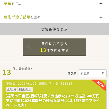
業種
を選ぶ
雇用形態 / 給与
を選ぶ
詳細条件を表示
条件に合う求人
13
件を
検索する
13
件の薬剤師求人
並び順
更新日：
2026/08/05
薬剤師求人ID：
728385
正社員
調剤薬局
【福岡市早良区/藤崎駅】駅チカ徒歩4分★年収最高600万円
支給可能！2024年開局の綺麗な薬局◎18:15終業でプライ
ベート充実！