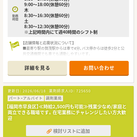
9:00～18:00(休憩60分)
■全店にローカウンターを配置し、患者様とじっくり向き合える
木
環境を整えることで顧客満足度の向上に繋げています。
8:30～16:30(休憩60分)
勤務
時間
土
【こんな方におすすめ】
8:30～12:30(休憩00分)
■特定の店舗に固定されず、複数の店舗を経験して調剤スキルや
※上記時間内にて週40時間のシフト制
コミュニケーション能力をバランスよく高めたい方。
■かかりつけ加算や在宅医療の点数ノルマに追われることなく、
【店舗情報と応需状況について】
純粋に目の前の患者様への対応を第一に考えたい方。
■最寄り駅の賀茂駅からは車で4分、バス停からは徒歩2分と公
共交通機関でも車でも通勤しやすいです。
■主な応需科目は内科・呼吸器科・小児科で、1日の処方箋枚数は
平均60～70枚程度です。
詳細を見る
お問い合わせ
■薬剤師は常時2～3名体制で、事務スタッフも複数名在籍して
おり、協力しながら業務を進めています。
【募集背景と求める人物像について】
更新日：
2026/06/18
薬剤師求人ID：
725650
■今回は欠員補充のための募集となり、地域医療に貢献したいと
いう意欲のある方を求めています。
パート・アルバイト
調剤薬局
■これから在宅医療にも積極的に取り組むため、在宅業務の経験
【福岡市早良区】≪時給2,500円も可能≫残業少なめ/家庭と
がある方は特に歓迎いたします。
両立できる職場です。在宅業務にチャレンジしたい方大歓
■患者様やスタッフとの円滑なコミュニケーションを大切にし、
迎
協調性を持って働ける方を募集します。
検討リストに追加
【想定されるモデル年収】
■これまでの調剤経験や在宅業務のスキルに応じて、年収500万