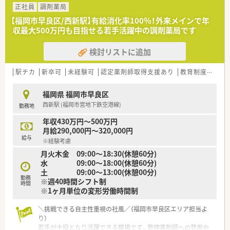
いただける方を求めています。
正社員
調剤薬局
■地域医療に貢献したいという強い意欲を持ち、患者様に親身に
【福岡市早良区/西新駅】有給消化率100％！外来メインで年
寄り添える方を歓迎します。
収最大500万円も目指せる若手活躍中の調剤薬局です
■調剤業務が未経験の方でも、これからスキルを習得したいとい
う前向きな姿勢を重視します。
検討リストに追加
【法人特徴について】
■創業から40年以上の歴史を誇り、地域に根差した薬局経営を
駅チカ
新卒可
未経験可
認定薬剤師取得支援あり
教育制度あり
長年続けています。
■福岡県内に合計6店舗の調剤薬局を展開しており、安定した経
福岡県 福岡市早良区
営基盤を築いています。
西新駅 (福岡市営地下鉄空港線)
勤務地
■患者様の生活の質の向上を使命とし、地域のかかりつけ薬局と
なることを目指しています。
年収430万円～500万円
月給290,000円～320,000円
【職場環境と雰囲気】
給与
※経験考慮
■薬局内にカフェスペースが併設されており、開放的でおしゃれ
月火木金 09:00～18:30(休憩60分)
な雰囲気が大きな魅力です。
水 09:00～18:00(休憩60分)
■スタッフ同士が日頃から協力し合う風土があり、安心して業務
土 09:00～13:00(休憩00分)
に取り組める環境です。
勤務
※週40時間シフト制
■地域に密着した薬局であるため、多くの患者様と温かい関係性
時間
※1ヶ月単位の変形労働時間制
を築くことができます。
＼挑戦できる自主性重視の社風／（福岡市早良区エリア担当よ
り）
若手が主役となり活躍できる職場です。管理薬剤師への登用や