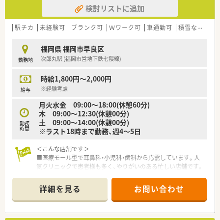
■育児休暇は最大3歳まで、時短勤務は小学校1年生終了時まで
検討リストに追加
可能で、子育て世代も安心です。
■財形貯蓄制度や保養所利用、カフェテリアプランなど多様な福
駅チカ
未経験可
ブランク可
Ｗワーク可
車通勤可
積雪なし
教
利厚生が利用できます。
【こんな方にオススメ】
福岡県 福岡市早良区
■年間休日が126日と多く、プライベートの時間を充実させたい
次郎丸駅 (福岡市営地下鉄七隈線)
勤務地
方に最適な職場です。
■充実した研修制度で、未経験やブランクがあっても安心してス
時給1,800円～2,000円
キルアップしたい方におすすめです。
※経験考慮
給与
■将来的に管理薬剤師や専門薬剤師を目指したい方にとって、多
くのチャンスがあるでしょう。
月火水金 09:00～18:00(休憩60分)
木 09:00～12:30(休憩00分)
土 09:00～14:00(休憩00分)
勤務
時間
※ラスト18時まで勤務、週4～5日
＜こんな店舗です＞
■医療モール型で耳鼻科・小児科・歯科から応需しています。人
気クリニックで患者様も多く、やりがいのある忙しい店舗です。
■薬剤師は常時4名以上が勤務しています。
詳細を見る
お問い合わせ
＜こんな薬局です＞
■福岡県を中心に20店舗以上（大分県中津市・山口県山口市に1
店舗ずつ含め）展開しております。
■ドクターの開業を支援しながら出店している為処方枚数の多