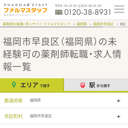
平日9：30-19：00 土日10：00-19：00
薬剤師の転職・求人サイト ファルマスタッフ
福岡県
福岡市早良区
未経
福岡市早良区（福岡県）の未
経験可
の薬剤師転職・求人情
報一覧
エリア
駅
で探す
から探す
都道府県
福岡県
市区町村
福岡市早良区