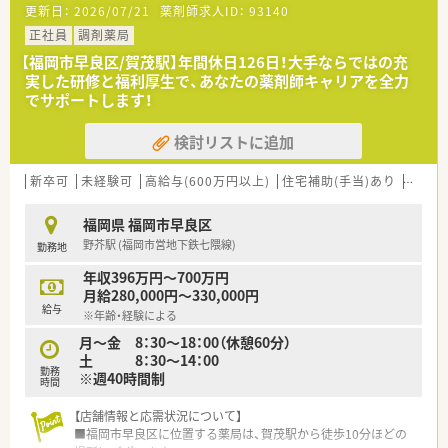
更新日：
2026/07/21
薬剤師求人ID：
93140
■今回は欠員補充のための募集となり、地域医療に貢献したいと
いう意欲のある方を求めています。
正社員
調剤薬局
■これから在宅医療にも積極的に取り組むため、在宅業務の経験
【福岡市早良区/賀茂駅】年間休日126日！大手ならではの充
がある方は特に歓迎いたします。
実した研修と福利厚生で、あなたの薬剤師キャリアを全力
■患者様やスタッフとの円滑なコミュニケーションを大切にし、
でサポートします！
協調性を持って働ける方を募集します。
検討リストに追加
【想定される給与】
■福岡市内では貴重な時給2,500円も可能でございます。
■調剤経験が豊富な方であれば、より高い給与提示を頂ける可能
新卒可
未経験可
高給与(600万円以上)
住宅補助(手当)あり
教育制
性もございます。
■年1回の昇給制度が設けられており、日々の業務への貢献度が
福岡県 福岡市早良区
着実に給与へ反映されていきます。
野芥駅 (福岡市営地下鉄七隈線)
勤務地
【こんな取り組みをしています】
年収396万円～700万円
■個人宅30軒、施設1ヶ所への在宅訪問を実施し、地域の医療ニ
月給280,000円～330,000円
ーズに積極的に応えています。
給与
※年齢・経験による
■地域支援体制加算2を取得しており、かかりつけ薬局として質
の高い医療サービスの提供を目指します。
月～金 8：30～18：00（休憩60分）
■後発医薬品の使用割合80%を維持し、患者様の薬剤費負担軽
土 8：30～14：00
勤務
減にも貢献しています。
※週40時間制
時間
【店舗情報と応需状況について】
■福岡市早良区に位置する薬局は、賀茂駅から徒歩10分ほどの