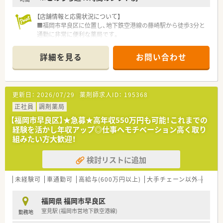
を半々でご担当いただきます。
■居宅や施設への在宅訪問（比率50％）が中心となり、お車での
【店舗情報と応需状況について】
運転業務が必須となります。
■福岡市早良区に位置し、地下鉄空港線の藤崎駅から徒歩3分と
■専門知識が求められる麻薬の取り扱いや、カテーテル・ポンプ
通勤に非常に便利な薬局です。
処方にも携わる機会があります。
■主な応需科目は内科や循環器科に加え、施設在宅や透析の処方
箋にも対応しています。
詳細を見る
お問い合わせ
■1日の処方箋枚数は60枚～70枚程です。
■薬剤師は常勤3名とパート1名、事務スタッフ2名という体制で
日々の業務にあたります。
更新日：
2026/07/29
薬剤師求人ID：
195368
【募集背景と求める人物像について】
■透析や施設在宅の調剤業務が中心となるため、正確かつ迅速に
正社員
調剤薬局
業務をこなせる方を求めます。
【福岡市早良区】★急募★高年収550万円も可能！これまでの
■チームで協力し合いながら業務を進めていくため、協調性を大
経験を活かし年収アップ◎仕事へモチベーション高く取り
切にできる方を歓迎します。
組みたい方大歓迎！
■未経験の方やブランクがある方も、充実した研修制度があるた
め安心してご応募いただけます。
検討リストに追加
■専門性を高め、将来的に地域医療へより深く貢献したいという
意欲のある方に最適です。
未経験可
車通勤可
高給与(600万円以上)
大手チェーン以外
在宅
【職場環境と雰囲気】
■残業時間は月に5時間以下と非常に少なく、定時で退勤するこ
福岡県 福岡市早良区
とが基本の職場環境です。
室見駅 (福岡市営地下鉄空港線)
勤務地
■週40時間のシフト制で勤務時間が明確なため、プライベート
の予定も非常に立てやすいです。