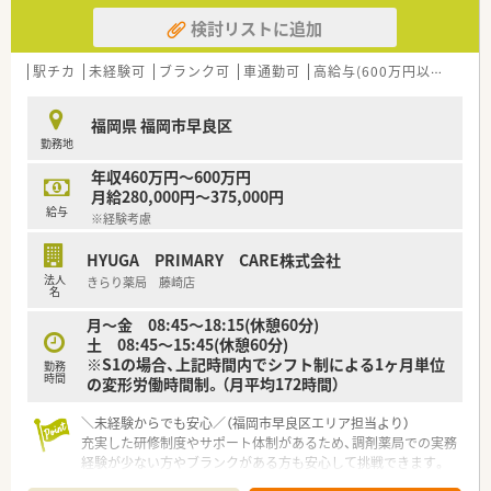
検討リストに追加
駅チカ
未経験可
ブランク可
車通勤可
高給与(600万円以上)
認
福岡県 福岡市早良区
勤務地
年収460万円～600万円
月給280,000円～375,000円
給与
※経験考慮
HYUGA PRIMARY CARE株式会社
法人
きらり薬局 藤崎店
名
月～金 08:45～18:15(休憩60分)
土 08:45～15:45(休憩60分)
※S1の場合、上記時間内でシフト制による1ヶ⽉単位
勤務
時間
の変形労働時間制。（⽉平均172時間）
＼未経験からでも安心／（福岡市早良区エリア担当より）
充実した研修制度やサポート体制があるため、調剤薬局での実務
経験が少ない方やブランクがある方も安心して挑戦できます。