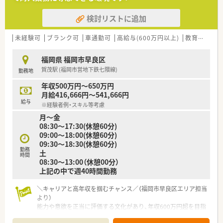
取り組める方を求めています。
検討リストに追加
【こんな取り組みをしています】
■事務員が薬剤師の事務作業を代行することで、専門業務に集中
できる環境を構築しています。
未経験可
ブランク可
車通勤可
高給与(600万円以上)
教育制度あり
■薬剤師全員が在宅業務に関わることで、属人化を防ぎ、組織全
体でスキルアップを図ります。
福岡県 福岡市早良区
■夏季期間に3日以上の連続休暇取得を推奨し、社員の心身の健
賀茂駅 (福岡市営地下鉄七隈線)
勤務地
康維持をサポートしています。
年収500万円～650万円
【こんな方にオススメ】
月給416,666円～541,666円
■在宅医療の豊富な経験を積み、この分野のプロフェッショナル
給与
※経験者例・スキル等考慮
として活躍したい方に最適です。
月～金
■ご自身の努力や成果が年俸として明確に評価される給与体系
08:30～17:30(休憩60分)
を望む方におすすめします。
09:00～18:00(休憩60分)
■事務作業から解放され、薬剤師本来の対人業務や専門業務に専
09:30～18:30(休憩60分)
念したい方にぴったりです。
勤務
土
時間
08:30～13:00（休憩00分）
上記の中で週40時間勤務
＼キャリアと高年収を掴むチャンス／（福岡市早良区エリア担当
より）
能力や意欲を正当に評価する文化があり、年収600万円超を目指
すことも可能です。在宅部門を牽引する代表のもとで、質の高い