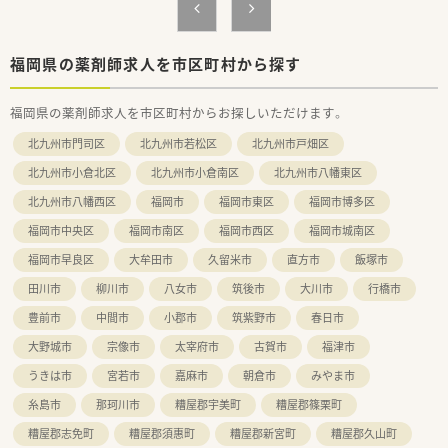
な視点で活躍できる意欲的な方を求めています。
■かかりつけ薬剤師としての業務や、トレーシングレポートの作
成などに前向きに取り組める方が対象です。
■チームワークを重視しており、周囲と協力しながら円滑に業務
福岡県の薬剤師求人を市区町村から探す
を進めることができる協調性のある方を歓迎します。
福岡県の薬剤師求人を市区町村からお探しいただけます。
【法人特徴について】
■福岡県を中心に九州エリアで100店舗以上を展開する、地域に
北九州市門司区
北九州市若松区
北九州市戸畑区
根ざした安定した経営基盤を持つ大手法人です。
■社員の働きやすさを追求し、残業時間の削減や有給休暇の取得
北九州市小倉北区
北九州市小倉南区
北九州市八幡東区
促進など、ワークライフバランスを重視しています。
北九州市八幡西区
福岡市
福岡市東区
福岡市博多区
■階層別研修や専門研修など教育制度が非常に充実しており、薬
剤師としての着実なスキルアップを支援しています。
福岡市中央区
福岡市南区
福岡市西区
福岡市城南区
【こんな取り組みをしています】
福岡市早良区
大牟田市
久留米市
直方市
飯塚市
■最新の調剤機器や処方箋送信アプリを積極的に導入し、業務効
田川市
柳川市
八女市
筑後市
大川市
行橋市
率化と患者様の待ち時間短縮を実現しています。
■服薬履歴を全店でオンライン共有するシステムを構築し、店舗
豊前市
中間市
小郡市
筑紫野市
春日市
を超えた併用薬チェックによる安全管理を行っています。
大野城市
宗像市
太宰府市
古賀市
福津市
■店舗ごとの収益だけでなく、個人の頑張りや成果を正当に評価
し、給与や賞与として還元する仕組みがあります。
うきは市
宮若市
嘉麻市
朝倉市
みやま市
糸島市
那珂川市
糟屋郡宇美町
糟屋郡篠栗町
糟屋郡志免町
糟屋郡須惠町
糟屋郡新宮町
糟屋郡久山町