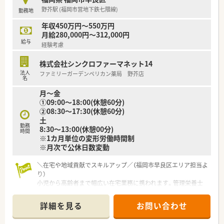
を活かして主体的に行動できる向上心の高い薬剤師を求めてい
野芥駅 (福岡市営地下鉄七隈線)
勤務地
ます。
■地域支援体制加算などの取得に意欲的であり、在宅医療を通じ
年収450万円～550万円
て地域に貢献したいという強いマインドを持つ方を募集してい
月給280,000円～312,000円
ます。
給与
経験考慮
【法人特徴について】
株式会社シンクロファーマネット14
■九州エリアを中心に10店舗以上の薬局を展開しており、大手
法人
ファミリーガーデンペリカン薬局 野芥店
グループの傘下として安定した基盤と高い影響力を保持してい
名
る会社です。
月～金
■在宅医療部門でグループを牽引する代表が在籍しており、九州
①09:00〜18:00(休憩60分)
エリアでもトップクラスの在宅実績を誇る先駆的な法人として
②08:30〜17:30(休憩60分)
有名です。
土
■業務への取り組みや個人の能力を積極的に評価する社風があ
勤務
8:30〜13:00(休憩00分)
り、意欲がある方には決算賞与などで還元する評価制度を導入し
時間
※1カ月単位の変形労働時間制
ています。
※月次で公休日数変動
＼在宅や地域貢献でスキルアップ／（福岡市早良区エリア担当よ
り）
小児から高齢者まで幅広い在宅業務に携われます。管理栄養士
との連携や健康フェアの企画など、薬剤師としての枠を超えた地
域医療の経験を積みたい方を応援します。
詳細を見る
お問い合わせ
【店舗情報と応需状況について】