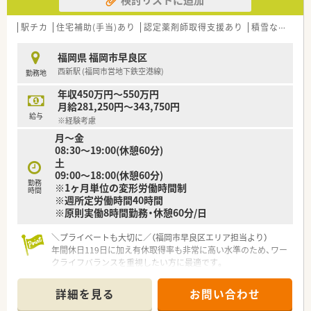
め安心してご応募いただけます。
■専門性を高め、将来的に地域医療へより深く貢献したいという
意欲のある方に最適です。
駅チカ
住宅補助(手当)あり
認定薬剤師取得支援あり
積雪なし
生
【職場環境と雰囲気】
福岡県 福岡市早良区
■残業時間は月に5時間以下と非常に少なく、定時で退勤するこ
西新駅 (福岡市営地下鉄空港線)
勤務地
とが基本の職場環境です。
■週40時間のシフト制で勤務時間が明確なため、プライベート
年収450万円～550万円
の予定も非常に立てやすいです。
月給281,250円～343,750円
■万が一の異動も自宅から60分圏内が目安とされており、生活
給与
※経験考慮
基盤を大切にしながら働けます。
月～金
■産休や育休からの復帰率が非常に高く、多くの方が子育てと両
08:30～19:00(休憩60分)
立しながら活躍しています。
土
■年に一度開催される社員旅行などを通じて、エリアの垣根を越
09:00～18:00(休憩60分)
えた交流を大切にしています。
勤務
※1ヶ月単位の変形労働時間制
■創業以来、連続昇給を続ける安定した経営基盤のもとで、安心
時間
※週所定労働時間40時間
して長く働くことができます。
※原則実働8時間勤務・休憩60分/日
■社員のコミュニケーションを重視しており、風通しが良く働き
やすい組織作りを心掛けています。
＼プライベートも大切に／（福岡市早良区エリア担当より）
年間休日119日に加え有休取得率も非常に高い水準のため、ワー
クライフバランスを重視したい方に最適です。
＊------------------------------------------＊
【店舗情報と応需状況について】
詳細を見る
お問い合わせ
■西新駅から徒歩2分とアクセス抜群の立地で、周辺には商店街