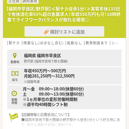
【募集背景と求める人物像について】
正社員
調剤薬局
■地域の外来および在宅医療へのニーズ増加に対応するため、体
【福岡市早良区/野芥駅】≪駅チカ徒歩1分！≫実質年休133日
制強化を図る増員募集です。
で有休消化率93％超の急募求人！年収550万円も可！18時終
■国が推進する薬剤師の役割を理解し、在宅医療にも前向きに取
業でライフワークバランスが取れる環境◎
り組む意欲のある方を求めています。
■20代から40代の方で、車の運転が可能であり、主体的に業務改
検討リストに追加
善を考えられる方を歓迎します。
【法人特徴について】
駅チカ
残業なし(ほぼなし含む)
転勤なし
教育制度あり
シフト制
■2022年9月に設立された、地域に根差した薬局運営を目指す新
しい企業です。
福岡県 福岡市早良区
■門前クリニックの外来処方箋に加え、広域病院の処方箋や施設
野芥駅 (福岡市営地下鉄七隈線)
勤務地
在宅にも積極的に対応しています。
■スタッフの意見を尊重する社風で、従業員が長期的に安心して
年収450万円～500万円
働ける環境作りを目指しています。
月給281,250円～312,500円
給与
※経験考慮
【こんな方にオススメ】
月～金 09:00～18:00(休憩60分)
■在宅医療のスキルを基礎から学び、地域医療に貢献したいとい
土 09:00～13:00(休憩60分)
う高い意欲をお持ちの方。
※1ヵ月単位の変形労働時間制
■外来業務が落ち着いた環境で、患者様一人ひとりと丁寧に向き
勤務
時間
※週平均40時間シフト制
合いたい方におすすめです。
■経営者との距離が近い職場で、自身の意見を反映させながら働
きたい方に最適です。
【店舗情報と応需状況について】
■福岡市営地下鉄七隈線の野芥駅から徒歩1分という好立地にあ
り、毎日の通勤が非常に便利です。