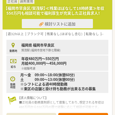
【法人特徴について】
正社員
調剤薬局
■福岡県内に5店舗を展開している地域に根差した地場の調剤薬
【福岡市早良区/賀茂駅】≪残業ほぼなしで18時終業≫年収
局で、地域密着型の運営を徹底しています。
550万円も相談可能で福利厚生が充実した正社員求人！
■会社設立から30年を超え、新規出店よりも既存薬局の堅実な
運営に注力している安定した法人です。
検討リストに追加
■薬局運営の他に調剤機器や事務用品、介護用品などの販売事業
も行い多角的な経営を展開しています。
週32h以上
ブランク可
残業なし(ほぼなし含む)
転勤なし
車通勤
【こんな方にオススメ】
■キャリアアップを目指しており、自身の頑張りを正当に評価し
福岡県 福岡市早良区
てほしいとお考えの薬剤師に最適です。
賀茂駅 (福岡市営地下鉄七隈線)
勤務地
■地域密着型の薬局で、患者様一人ひとりと丁寧に向き合った質
の高い医療を提供したい方に適しています。
年収480万円～550万円
■将来的な独立を視野に入れており、そのための経験や支援制度
月給400,000円～458,000円
を求めている方に強くおすすめします。
給与
※経験考慮
月～金 09:00～18:00(休憩60分)
土 09:00～13:00(休憩00分)
※シフトによる週40時間勤務
勤務
時間
※東区の店舗と掛け持ち勤務が出来る方の募集
【求人情報について】
■正社員の勤務薬剤師として募集しており、想定される年収は
480万円から550万円の間で経験に応じて相談が可能です。
■東区の店舗との掛け持ち勤務が出来る方の募集です。2店舗と