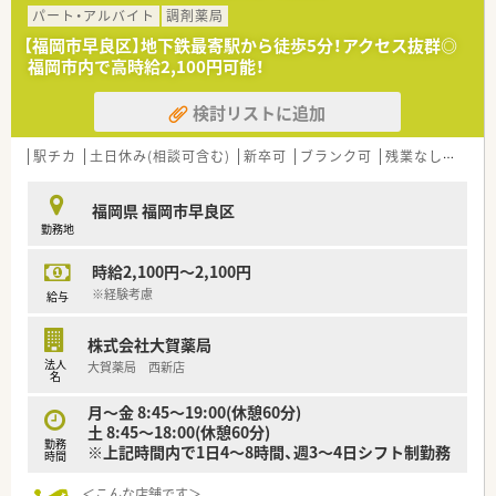
いるためドクターとの関係も良好です。
パート・アルバイト
調剤薬局
■直近3年間での離職率も10％未満（2021年度）と定着率も高い
【福岡市早良区】地下鉄最寄駅から徒歩5分！アクセス抜群◎
会社です。
福岡市内で高時給2,100円可能！
＜多様な働き方が可能＞
検討リストに追加
■店舗間の応援体制も整っているので有給消化もしやすい環境
です。
駅チカ
土日休み(相談可含む)
新卒可
ブランク可
残業なし(ほぼなし含む)
＜門前クリニックとの良好な関係＞
■クリニックの開業から携わっているため、門前クリニックとの
福岡県 福岡市早良区
関係が良好です。
勤務地
■月に１回程度、各店舗の門前のドクターとミーティングを行
い、問題点かないかなどの擦り合わせを行っております。
時給2,100円～2,100円
その為疑義照会もしやすく、無理な処方や急な処方内容変更な
どもなく働きやすい現場です。
※経験考慮
給与
■クリニックとの合同の勉強会など交流も多く、医療事務も含め
た全スタッフとの関係も良好です。
株式会社大賀薬局
法人
大賀薬局 西新店
名
月～金 8:45～19:00(休憩60分)
土 8:45～18:00(休憩60分)
勤務
※上記時間内で1日4～8時間、週3～4日シフト制勤務
時間
＜こんな店舗です＞