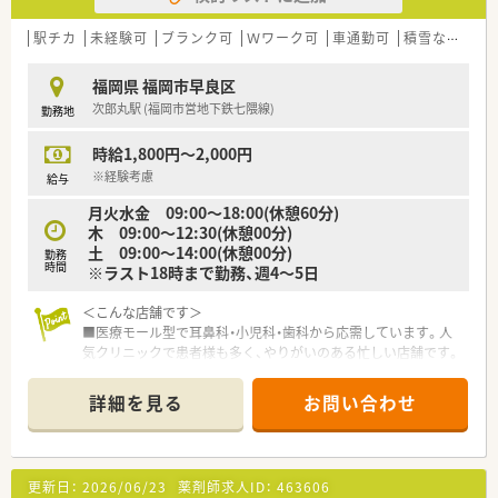
【勤務実態について】
■月曜から金曜は9時から18時30分まで、土曜は9時から13時ま
駅チカ
未経験可
ブランク可
Ｗワーク可
車通勤可
積雪なし
教
での開局時間です。
■年間休日は126日と非常に多く、ワークライフバランスを重視
福岡県 福岡市早良区
した働き方が可能です。
次郎丸駅 (福岡市営地下鉄七隈線)
勤務地
■平均残業時間は10時間程度で、残業代は1分単位で支給される
ため安心して働けます。
時給1,800円～2,000円
【こんな取り組みをしています】
※経験考慮
給与
■未経験やブランクのある方には、新卒と同様の充実した実務研
月火水金 09:00～18:00(休憩60分)
修を提供しています。
木 09:00～12:30(休憩00分)
■育児休暇は最大3歳まで、時短勤務は小学校1年生終了時まで
土 09:00～14:00(休憩00分)
勤務
可能で、子育て世代も安心です。
時間
※ラスト18時まで勤務、週4～5日
■財形貯蓄制度や保養所利用、カフェテリアプランなど多様な福
利厚生が利用できます。
＜こんな店舗です＞
■医療モール型で耳鼻科・小児科・歯科から応需しています。人
【こんな方にオススメ】
気クリニックで患者様も多く、やりがいのある忙しい店舗です。
■年間休日が126日と多く、プライベートの時間を充実させたい
■薬剤師は常時4名以上が勤務しています。
方に最適な職場です。
■充実した研修制度で、未経験やブランクがあっても安心してス
詳細を見る
お問い合わせ
＜こんな薬局です＞
キルアップしたい方におすすめです。
■福岡県を中心に20店舗以上（大分県中津市・山口県山口市に1
■将来的に管理薬剤師や専門薬剤師を目指したい方にとって、多
店舗ずつ含め）展開しております。
くのチャンスがあるでしょう。
■ドクターの開業を支援しながら出店している為処方枚数の多
更新日：
2026/06/23
薬剤師求人ID：
463606
い店舗が多く経営状態は安定しております。開業から関わって