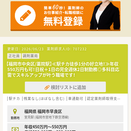
す。
更新日：
2026/06/23
薬剤師求人ID：
707232
正社員
調剤薬局
【福岡市中央区/薬院駅】≪駅チカ徒歩1分の好立地！≫年収
550万円も可！日祝＋1日の完全週休2日制勤務◎多科目応
需でスキルアップが叶う職場です！
検討リストに追加
駅チカ
残業なし(ほぼなし含む)
車通勤可
認定薬剤師取得支援あり
福岡県 福岡市早良区
室見駅 (福岡市営地下鉄空港線)
勤務地
年収450万円～550万円