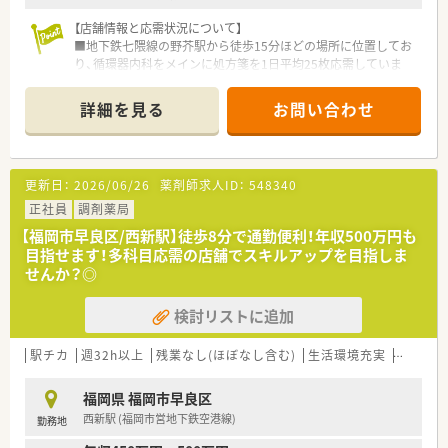
将来の生活設計を立てやすく腰を据えて働きたい方に勧められ
ます。
【店舗情報と応需状況について】
■小児科の経験を積みたい方や、ドクターと密な連携を取りなが
■地下鉄七隈線の野芥駅から徒歩15分ほどの場所に位置してお
ら質の高い医療サービスを提供したいと考える方にぴったりで
り、循環器内科をメインに処方箋を1日平均25枚応需していま
す。
す。
■現在は正社員薬剤師1名体制ですが、忙しい時間帯にはパート
詳細を見る
お問い合わせ
薬剤師も勤務するため、一人薬剤師でも安心して業務に励めま
す。
■在宅業務については現在2名の患者様を担当しており、地域に
密着したかかりつけ薬局としての役割をしっかりと果たしてい
更新日：
2026/06/26
薬剤師求人ID：
548340
ます。
正社員
調剤薬局
【募集背景と求める人物像について】
【福岡市早良区/西新駅】徒歩8分で通勤便利！年収500万円も
■現職スタッフの産休入りに伴う欠員補充のため、即戦力として
目指せます！多科目応需の店舗でスキルアップを目指しま
活躍いただける管理薬剤師候補の方を急ぎで募集しておりま
せんか？◎
す。
■一人薬剤師としての勤務が可能な方を求めており、周囲のスタ
検討リストに追加
ッフと協力しながら円滑に店舗運営を行える方を歓迎いたしま
す。
■年齢は50代まで幅広く受け入れており、調剤経験を活かして
駅チカ
週32h以上
残業なし(ほぼなし含む)
生活環境充実
教育制
新しい環境でキャリアを築きたいという意欲のある方を募集し
ます。
福岡県 福岡市早良区
西新駅 (福岡市営地下鉄空港線)
勤務地
【法人特徴について】
■福岡県内を中心に26店舗を展開しており、カフェ併設店舗や