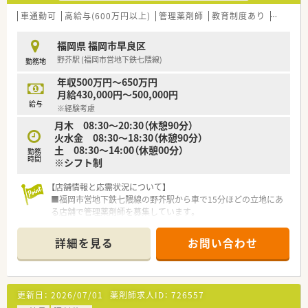
【こんな方にオススメ】
■これからの時代に不可欠な在宅医療を専門的に学びたい方。
車通勤可
高給与(600万円以上)
管理薬剤師
教育制度あり
シフト
■子育てや介護など、将来のライフイベントを見据えて長く働け
る職場を探している方におすすめです。
福岡県 福岡市早良区
■東証グロース上場の成長企業で、安定した基盤のもとキャリア
野芥駅 (福岡市営地下鉄七隈線)
勤務地
アップを目指したい方。
年収500万円～650万円
【こんな取り組みをしています】
月給430,000円～500,000円
■育休から復帰した社員を対象に手当を支給するなど、子育て支
給与
※経験考慮
援に力を入れています。
月木 08:30～20:30（休憩90分）
■未就学児を育てる社員をサポートする「ミルククラブ」という
火水金 08:30～18:30（休憩90分）
独自の福利厚生制度があります。
土 08:30～14:00（休憩00分）
■新入社員には先輩がマンツーマンで指導するブラザーシスタ
勤務
時間
※シフト制
ー制度があり、安心して業務を覚えられます。
【店舗情報と応需状況について】
■福岡市営地下鉄七隈線の野芥駅から車で15分ほどの立地にあ
る店舗で管理薬剤師を募集しています。
■内科と歯科の処方箋を応需しており、近隣の病院からも受けて
いるため幅広い科目を経験できます。
詳細を見る
お問い合わせ
■処方箋応需枚数は1日あたり平均40枚と比較的落ち着いた環
境で業務に取り組むことが可能です
■常勤薬剤師が1名とパート薬剤師が3名、事務員が1名在籍して
おり、皆で協力し合い業務を進めています。
更新日：
2026/07/01
薬剤師求人ID：
726557