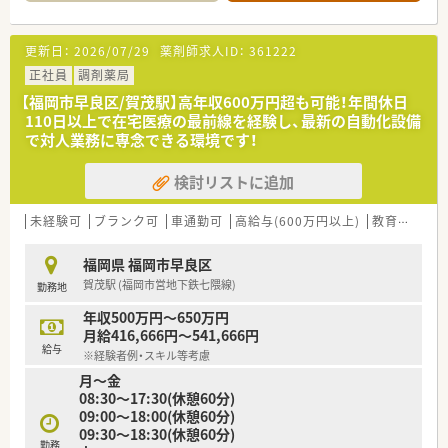
や飲食店が立ち並び非常に便利な環境です。
■応需科目は内科や心療内科、眼科、歯科となっており、1日あた
り約90枚の処方箋を受け付けています。
更新日：
2026/07/29
薬剤師求人ID：
361222
■現在は外来業務のみに対応しており、在宅業務は行っていない
ため店舗内での業務に集中できる環境です。
正社員
調剤薬局
【福岡市早良区/賀茂駅】高年収600万円超も可能！年間休日
【募集背景と求める人物像について】
110日以上で在宅医療の最前線を経験し、最新の自動化設備
■今回は欠員補充としての募集で、即戦力となる経験者を急募し
で対人業務に専念できる環境です！
ています。
■今回の募集は調剤業務の経験がある方を対象としており、周囲
検討リストに追加
と協力しながら円滑に業務を進める方が対象です。
■管理薬剤師など、今後をキャリアアップを担える方は大歓迎で
す。
未経験可
ブランク可
車通勤可
高給与(600万円以上)
教育制度あり
【法人特徴について】
福岡県 福岡市早良区
■全国に調剤薬局やドラッグストアを180店舗以上展開してお
賀茂駅 (福岡市営地下鉄七隈線)
勤務地
り、調剤マニュアルなどの内規が整っています。
■大手グループへの参画に伴い経営の安定性が非常に高く、安心
年収500万円～650万円
して長期的に勤務を続けることが可能です。
月給416,666円～541,666円
■調剤専門や併設店勤務などバリエーション豊かな店舗展開を
給与
※経験者例・スキル等考慮
しており、状況に合わせた働き方の相談も可能です。
月～金
08:30～17:30(休憩60分)
【勤務実態について】
09:00～18:00(休憩60分)
■お休みは完全週休2日制が導入されており、年間休日数は全職
09:30～18:30(休憩60分)
種共通で119日ときちんと確保されています。
勤務