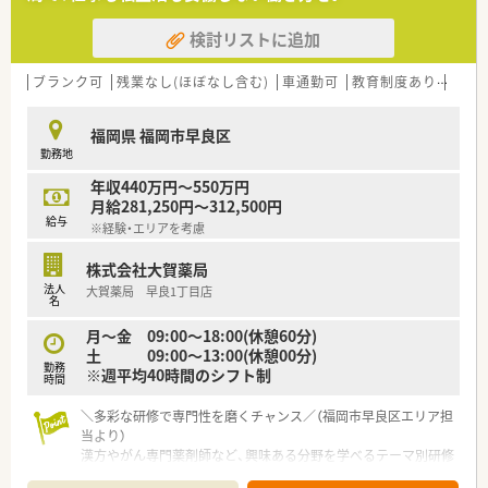
す。
■健康経営優良法人ホワイト500に5年連続で認定されており、
検討リストに追加
社員の健康増進や法令遵守を何よりも大切にしている法人で
す。
ブランク可
残業なし(ほぼなし含む)
車通勤可
教育制度あり
シフ
【こんな取り組みをしています】
■地場チェーン3社が合同で開催する学術大会や自社のコンベン
福岡県 福岡市早良区
ションを通じ、店舗の垣根を越えた社員同士の交流を深めていま
勤務地
す。
■最先端の無人受取ロボットを導入した店舗を展開するなど、テ
年収440万円～550万円
クノロジーを活用した効率的な薬局運営を積極的に推進してい
月給281,250円～312,500円
ます。
給与
※経験・エリアを考慮
■フィットネスクラブや漢方専門店とのコラボ店舗を出店して
おり、処方箋応需に留まらない多角的な地域医療に貢献していま
株式会社大賀薬局
す。
法人
大賀薬局 早良1丁目店
名
【こんな方が活躍中】
■子育てをしながら時短勤務制度を活用し、プライベートと責任
月～金 09:00～18:00(休憩60分)
ある薬剤師業務を上手に両立させている方が多数活躍しており
土 09:00～13:00(休憩00分)
勤務
ます。
※週平均40時間のシフト制
時間
■新卒入社から着実にキャリアを積み、入社数年で管理薬剤師や
ブロック長などのリーダー職を任されている若手社員も多いで
＼多彩な研修で専門性を磨くチャンス／（福岡市早良区エリア担
す。
当より）
■ドラッグストア併設店での経験を活かし、OTC販売や健康相談
漢方やがん専門薬剤師など、興味ある分野を学べるテーマ別研修
を通じて地域住民のセルフメディケーションを支える方が多い
が非常に充実しています。本部機能との兼任も可能で、着実なス