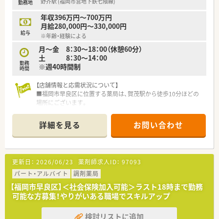
野芥駅 (福岡市営地下鉄七隈線)
勤務地
【法人特徴について】
年収396万円～700万円
■福岡県内を中心に33店舗の調剤薬局を展開しており、ドクタ
月給280,000円～330,000円
ーの開業支援から深く関わることで安定成長を続けています。
給与
※年齢・経験による
■会社主導の指名制ではなく自主性を重んじる挙手制を導入し
ており、社員がやりたいことに挑戦できる社風が特徴です。
月～金 8：30～18：00（休憩60分）
■全店にローカウンターを配置し、患者様とじっくり向き合える
土 8：30～14：00
勤務
環境を整えることで顧客満足度の向上に繋げています。
※週40時間制
時間
【こんな方におすすめ】
【店舗情報と応需状況について】
■特定の店舗に固定されず、複数の店舗を経験して調剤スキルや
■福岡市早良区に位置する薬局は、賀茂駅から徒歩10分ほどの
コミュニケーション能力をバランスよく高めたい方。
場所にございます。
■かかりつけ加算や在宅医療の点数ノルマに追われることなく、
■歯科、呼吸器科、内科、形成外科など幅広い科目を1日あたり
純粋に目の前の患者様への対応を第一に考えたい方。
180枚応需しています。
詳細を見る
お問い合わせ
■常勤薬剤師3名、パート薬剤師2名、派遣1名、ヘルプ1名に加え
事務員5名が在籍しています。
【募集背景と求める人物像について】
更新日：
2026/06/23
薬剤師求人ID：
97093
■より質の高い医療サービスを提供するため、新たな正社員薬剤
師を募集しています。
パート・アルバイト
調剤薬局
■幅広い処方箋に対応できる向上心があり、積極的に業務に取り
【福岡市早良区】＜社会保険加入可能＞ラスト18時まで勤務
組める方を歓迎いたします。
可能な方募集！やりがいある職場でスキルアップ
■患者様とのコミュニケーションを大切にし、地域医療に貢献し
たい方を求めております。
検討リストに追加