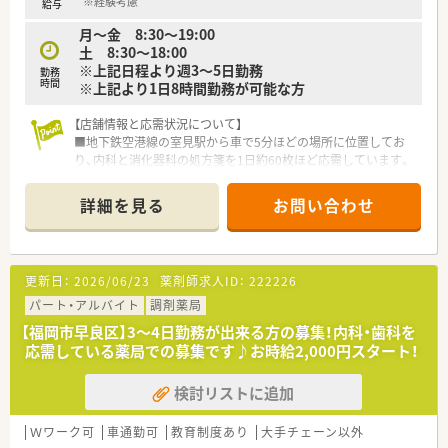
※経験考慮
給与
＜ワークライフバランスの推進＞
月～金 8:30～19:00
■出産・育児休暇の取得率が高く、常時30～40名が育児に専念し
土 8:30～18:00
ており復帰率が非常に高いです。
※上記日程より週3～5日勤務
勤務
時間
※上記より1日8時間勤務が可能な方
＜充実の研修制度＞
■実務経験が無い方やブランクがある方も安心できる教育プロ
【店舗情報と応需状況について】
グラムがあるので安心してスキルアップ出来ます。
■地下鉄空港線の室見駅から車で5分ほどの場所に位置してお
■自社開発の150コンテンツある動画は自宅でも視聴可能なよ
り、内科と消化器科の処方箋を1日約60枚ほど応需しています。
うに1社員1IDが付与されています。
■現在は常勤薬剤師1名とパート薬剤師1名が在籍しており、近
■e‐learningは会社負担で受ける事ができ、認定薬剤師資格の
隣の内科クリニックからの処方箋を中心に丁寧に対応していま
取得も可能です。
詳細を見る
お問い合わせ
す。
■最新の全自動分包機や電子天秤一体型監査システムを完備し
<患者様への取り組み>
ており、ミスを防ぎつつ効率的に業務を行える環境が整っていま
■最新機器や処方せん送信アプリ導入で、薬剤師の負担を軽減す
す。
ると共に患者様の待機時間を短縮しております。
更新日：
2026/06/23
薬剤師求人ID：
222226
【募集背景と求める人物像について】
パート・アルバイト
調剤薬局
■地域医療の更なる充実を目指した増員募集であり、特に在宅業
【福岡市早良区】3～4日勤務が出来る方の募集！内科・歯科を
務にも意欲的に取り組んでいただける方を急募としてお迎えし
応需している薬局での募集です♪お時給2,000円スタート！
ます。
■最新機器の操作に抵抗がなく、患者様とのコミュニケーション
検討リストに追加
を大切にしながら、柔軟に業務をこなせる方を募集しています。
■子育て中の方やブランクがある方も歓迎しており、地域に根差
した薬局で長く腰を据えて働きたいという意欲のある方を求め
Ｗワーク可
車通勤可
教育制度あり
大手チェーン以外
ています。