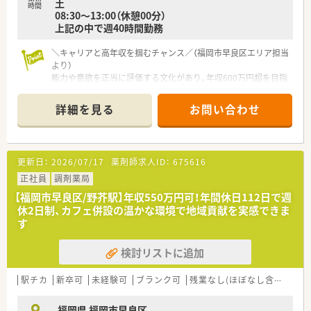
土
■残業代の支給は1分単位で計算される仕組みのため、働いた分
時間
08:30～13:00（休憩00分）
の成果がしっかりと給与に反映される仕組みです。
上記の中で週40時間勤務
■他店舗へのヘルプ業務は基本的に発生しないため、配属された
店舗での業務にじっくりと腰を据えて取り組めます。
＼キャリアと高年収を掴むチャンス／（福岡市早良区エリア担当
より）
能力や意欲を正当に評価する文化があり、年収600万円超を目指
すことも可能です。在宅部門を牽引する代表のもとで、質の高い
医療サービスを追求してみませんか。
詳細を見る
お問い合わせ
【店舗情報と応需状況について】
■賀茂駅から車で7分の場所に位置しており、2つのクリニック
から小児科や皮膚科を中心に1日約130枚の処方箋を受けます。
更新日：
2026/07/17
薬剤師求人ID：
675616
■常勤薬剤師が4名在籍する体制を整えており、医療事務2名と
密に連携しながらチームワークを大切にして日々の業務に励ん
正社員
調剤薬局
でいます。
【福岡市早良区/野芥駅】年収550万円可！年間休日112日で週
■近隣の小児科や形成外科などの多岐にわたる処方箋を応需し
休2日制、カフェ併設の温かな環境で地域貢献を実感できま
ており、幅広い疾患に対する知識を日常的に深めることが可能な
す
環境です。
検討リストに追加
【募集背景と求める人物像について】
■欠員補充に伴う体制強化のための募集であり、今までの薬局の
働き方に危機感を持ち新しい挑戦をしたいと考える方を歓迎し
駅チカ
新卒可
未経験可
ブランク可
残業なし(ほぼなし含む)
車
ています。
■質の高い医療サービスの提供にこだわりを持ち、自身のスキル
福岡県 福岡市早良区