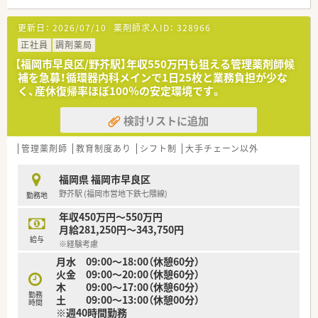
■地下鉄七隈線の野芥駅から車で5分ほどの場所に位置してお
り、近隣のクリニックから内科や小児科をメインに受けていま
更新日：
2026/07/10
薬剤師求人ID：
328966
す。
■1日の処方箋枚数は平均50枚から60枚程度となっており、薬剤
正社員
調剤薬局
師は常時2名体制を整えて無理のない業務分担を行っています。
【福岡市早良区/野芥駅】年収550万円も狙える管理薬剤師候
■小児科の処方が全体の約8割を占めているため、お子様や保護
補を急募！循環器内科メインで1日25枚と業務負担が少な
者の方とのコミュニケーションを大切にしたい方に最適な環境
く、産休復帰率ほぼ100％の安定環境です。
です。
検討リストに追加
【募集背景と求める人物像について】
■今回は薬剤師の退職に伴う欠員を補充するための募集で、店舗
の核として地域医療を支えてくださる方を新しくお迎えいたし
管理薬剤師
教育制度あり
シフト制
大手チェーン以外
ます。
■電子薬歴の操作がスムーズにできる方を必須としており、周囲
福岡県 福岡市早良区
のスタッフと協力しながら明るく元気に取り組める方を募集し
野芥駅 (福岡市営地下鉄七隈線)
勤務地
ています。
■管理薬剤師や店長経験がある方は大歓迎で、これまでのキャリ
年収450万円～550万円
アを活かして店舗運営にも積極的に関わりたい方を求めていま
月給281,250円～343,750円
す。
給与
※経験考慮
月水 09:00～18:00（休憩60分）
【こんな方にオススメ】
火金 09:00～20:00（休憩60分）
■処方箋をこなすだけの業務ではなく、地域の人々が自然と集ま
木 09:00～17:00（休憩60分）
ってくるような温かい空間で薬剤師として働きたい方に最適で
勤務
土 09:00～13:00（休憩00分）
す。
時間
※週40時間勤務
■毎年5,000円程度の安定したベースアップが期待できるため、