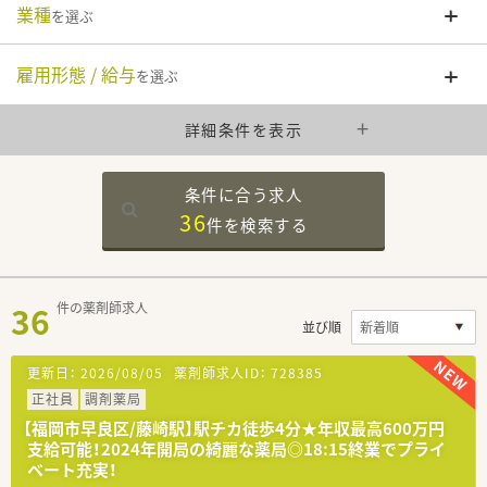
業種
を選ぶ
雇用形態 / 給与
を選ぶ
詳細条件を表示
条件に合う求人
36
件を
検索する
36
件の薬剤師求人
並び順
更新日：
2026/08/05
薬剤師求人ID：
728385
正社員
調剤薬局
【福岡市早良区/藤崎駅】駅チカ徒歩4分★年収最高600万円
支給可能！2024年開局の綺麗な薬局◎18:15終業でプライ
ベート充実！