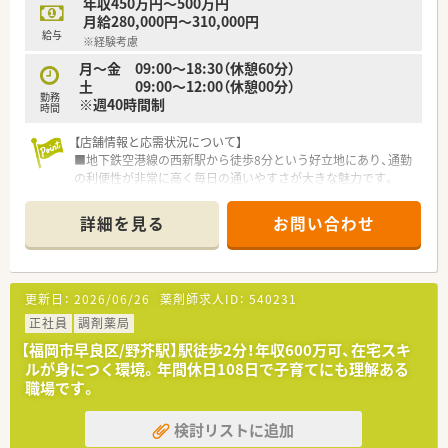
年収450万円～500万円
福祉施設の運営など多角的な経営を行っている安定した法人で
月給280,000円～310,000円
す。
給与
※経験考慮
■早期から在宅医療に注力しており、無菌室を完備した在宅専門
店舗を保有するなど、高度な薬学的管理を実践できる基盤があり
月～金 09:00～18:30（休憩60分）
ます。
土 09:00～12:00（休憩00分）
勤務
■新卒からベテランまで幅広い世代が在籍しており、平均年齢は
※週40時間制
時間
37歳と若手もベテランも互いに刺激し合える活気ある組織で
す。
【店舗情報と応需状況について】
■地下鉄空港線の西新駅から徒歩8分という好立地にあり、通勤
【やりがい/おすすめポイント】
の利便性が非常に高く毎日の通いやすさが大きな魅力です。
■地域に根ざした循環器内科の門前薬局として、専門的な知識を
■主な応需科目は内科、循環器科、消化器科となっており、1日あ
活かしながら患者様の健康を支える大きなやりがいを実感でき
たりの処方箋枚数は平均30枚から40枚程度です。
詳細を見る
お問い合わせ
ます。
■現在は常勤薬剤師1名と派遣薬剤師1名が在籍しており、少人
■経営が多角化しており非常に安定しているため、将来的な不安
数ながらもお互いに協力し合いながら業務を進めています。
を感じることなく、自身のキャリア形成に集中できる点が魅力で
す。
【募集背景と求める人物像について】
更新日：
2026/06/26
薬剤師求人ID：
540231
■有給休暇の取得や産休復帰のしやすさなど、ワークライフバラ
■地域の患者様へより質の高い医療サービスを提供するため、や
ンスを重視した働き方が実現できるため、仕事の満足度も高まり
る気があり今後のビジョンを明確に持った方を急募していま
正社員
調剤薬局
ます。
す。
【福岡市早良区/野芥駅】駅徒歩2分！年収600万可、在宅スキ
■周囲との円滑な連携を図るための高いコミュニケーション能
ルが身につく環境。年間休日108日で子育てにも理解ある
力を備え、新しいアイデアを積極的に提案できる方を求めていま
職場です。
す。
■30代から40代前半の即戦力となる方を募集しており、人柄次
検討リストに追加
第では50代以上の方についても柔軟に相談を受け付けていま