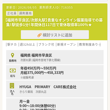
力を入れています。
更新日：
2026/08/05
薬剤師求人ID：
716355
■全店本の7〜8割で在宅に取り組んでいるため在宅の経験も積
んでいただけます！
正社員
調剤薬局
■専門資格や対人業務面の実績により手当を支給！社員の取り組
【福岡市早良区/次郎丸駅】貴重なオンライン服薬指導での募
みをしっかり評価していただける環境です。
集！駅徒歩1分！年間休日117日で育休取得率100％★
■残業代は１分単位で支給。労務管理体制も整っています。
検討リストに追加
＜こんな薬局です＞
■公共交通機関での通勤が便利な立地です。自転車での通勤も
可能でございます。
駅チカ
週32h以上
ブランク可
新規オープン
教育制度あり
シフ
■投薬室は2つございます。
■在宅も数件持たれていますが基本的には正社員の方がご対応
福岡県 福岡市早良区
をされています。
次郎丸駅 (福岡市営地下鉄七隈線)
勤務地
■近くの内科クリニックをはじめ複数のクリニックから応需し
ています。スキルアップをしたい方にもおすすめの店舗様です。
年収450万円～550万円
■在籍をされている薬剤師・事務の方含め全員が女性です。
月給375,000円～458,333円
給与
※経験考慮
＜こんな方におススメ＞
➀福岡市内で働きたい！
HYUGA PRIMARY CARE株式会社
⇒店舗の約8割が福岡市内のため福岡都市圏で働きたい方にピッ
法人
きらり薬局 次郎丸店
タリです！
名
月～金
➁店舗移動によって幅広い経験を積みたいけど通勤距離が遠く
9:00～18:00(休憩60分)
なるのはちょっと・・
9:30～18:30(休憩60分)