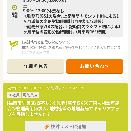
⇒福岡都市圏内にドミナント展開しているため、ご自身の通勤圏
土
内で総合病院門前、クリニックとのマンツーマン
9:00～12:00(休憩なし)
クリニックモール型等・・幅広い形態の店舗を経験していただ
勤務
※勤務形態S1の場合、上記時間内でシフト制による1
けます。
時間
ヶ月単位の変形労働時間制（月平均172時間）
※勤務形態WBの場合、上記時間内でシフト制による1
➂将来的に薬剤師としてキャリアアップしていきたいけど、家族
ヶ月単位の変形労働時間制。（月平均164時間）
のために転居はしたくない・・
⇒一般的に起こるキャリアアップに伴う転居等も無く、じっくり
【店舗情報と応需状況について】
と福岡県に腰を据えて
■地下鉄七隈線「次郎丸駅」から徒歩1分と、アクセス抜群の好立
薬剤師としてのキャリアを積んでいただくことが可能です。
地にある薬局です。
部長職のほとんどが中途で入社されています。
■在宅医療を専門としており、現在約250名の患者様（施設9割）
を担当しています。
詳細を見る
お問い合わせ
■薬剤師は常勤1名と事務員複数名体制で、管理薬剤師は男性の
方が務めています。
■2025年1月に開局したばかりの新しい薬局です。
更新日：
2026/06/23
薬剤師求人ID：
97529
【法人特徴について】
■2021年に東証グロース市場へ上場した、在宅医療を主軸に成
正社員
調剤薬局
長を続ける企業です。
【福岡市早良区/野芥駅】≪急募！高年収650万円も相談可能
■超高齢化社会を見据え、在宅訪問薬局を全国に60店舗以上展
◎≫管理薬剤師求人、地域密着の地場薬局でキャリアアッ
開し事業を拡大しています。
プを目指しませんか？
■自社開発の在宅業務専用システムを導入し、業務の効率化と負
担軽減を実現しています。
検討リストに追加