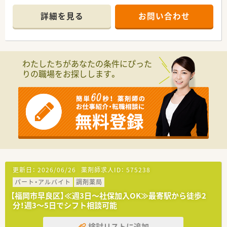
■隣接する皮膚科が応需のメインですが、向かいの総合病院から
も処方箋が来るため、スキルアップが叶う環境です。
詳細を見る
お問い合わせ
■処方箋は1日平均80枚前後で多い日は100枚程度来ることもご
ざいます。常勤3名在籍されており、事務員も複数名在籍してい
ます。
【募集背景と求める人物像について】
わたしたちがあなたの条件にぴった
■現在は欠員補充のための急募案件であり、即戦力として活躍で
りの職場をお探しします。
きる経験豊富な方を歓迎しています。
■大手や地場チェーン店での勤務経験が2年から3年以上ある方
を、特に優遇して採用しています。
■地域医療への貢献に意欲的で、在宅業務や患者様対応に熱心に
取り組める方を求めています。
【法人特徴について】
■福岡市内を中心に15店舗を展開しており、地域に根差した安
定した経営基盤を持っています。
■ワークライフバランスを重視しており、有給消化率は直近3年
平均で93％を超えています。
更新日：
2026/06/26
薬剤師求人ID：
575238
■新人育成や階層別研修などの教育体制が充実しており、着実な
パート・アルバイト
調剤薬局
キャリアアップが可能な企業です。
【福岡市早良区】≪週3日～社保加入OK≫最寄駅から徒歩2
【勤務実態について】
分！週3～5日でシフト相談可能
■4週7休制ですが、土曜午後の休みを含めると実質的な年間休
日は133日程度確保できます。
検討リストに追加