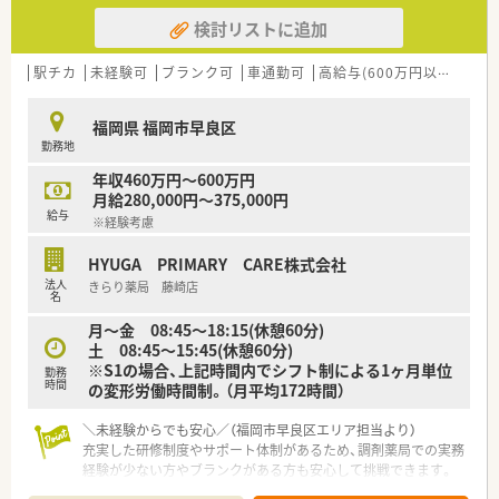
検討リストに追加
駅チカ
未経験可
ブランク可
車通勤可
高給与(600万円以上)
認
福岡県 福岡市早良区
勤務地
年収460万円～600万円
月給280,000円～375,000円
給与
※経験考慮
HYUGA PRIMARY CARE株式会社
法人
きらり薬局 藤崎店
名
月～金 08:45～18:15(休憩60分)
土 08:45～15:45(休憩60分)
※S1の場合、上記時間内でシフト制による1ヶ⽉単位
勤務
時間
の変形労働時間制。（⽉平均172時間）
＼未経験からでも安心／（福岡市早良区エリア担当より）
充実した研修制度やサポート体制があるため、調剤薬局での実務
経験が少ない方やブランクがある方も安心して挑戦できます。