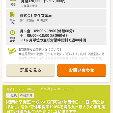
月給320,000円～392,000円
給与
※経験を考慮
株式会社新生堂薬局
法人
新生堂薬局 室見駅店
名
月〜金 09:00～19:00（休憩60分）
土 09:00～18:00（休憩60分）
勤務
※1ヶ月単位の変形労働時間制で週40時間
時間
【店舗情報と応需状況について】
■室見駅から徒歩1分の好立地にございます。内科・消化器科・循
環器科・精神科ほか様々な処方が来るためスキルアップを目指し
たい方におすすめです！
■平日は10時開局とゆっくりのスタート◎また完全週休二日制
詳細を見る
お問い合わせ
のためお休み重視の方にもおすすめです！
■ドラッグストア併設の店舗です。
【法人特徴について】
更新日：
2026/06/23
薬剤師求人ID：
706223
■福岡県を中心にドラッグストアと調剤薬局を100店舗以上展
開しており、創業40年を超える地域密着型の安定した成長企業
正社員
調剤薬局
です。
【福岡市早良区】年収550万円可能！年間休日115日で残業ほ
■調剤部門とドラッグ部門の分業が徹底されているため、薬剤師
ぼなし。産休・育休取得率100％を誇る九州最大手の調剤薬
はレジ打ちや品出しに追われることなく専門業務に集中できま
局で、仕事も私生活も妥協しない働き方を。