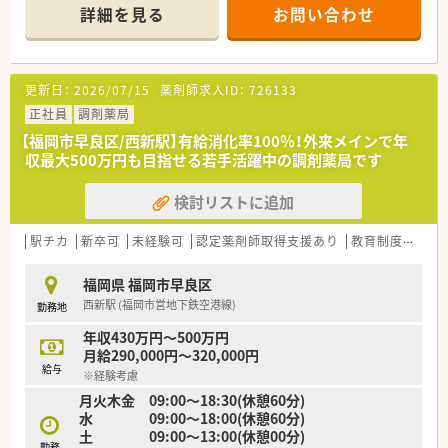
も整形外科門前の薬局でございます。
詳細を見る
お問い合わせ
■産前産後休暇や育児休暇だけでなく介護休暇の取得実績もあ
るため、ライフステージが変化しても安心の職場環境です。
【募集背景と求める人物像について】
更新日：
2026/07/15
薬剤師求人ID：
726133
■今回は欠員補充を目的とした募集を行っており、即戦力として
現場で長く活躍してくれる正社員を求めています。
正社員
調剤薬局
■調剤経験の長さよりも人としての本質が重視されるため、周囲
【福岡市早良区/西新駅】有給消化率100％！外来メインで年
のスタッフと円滑な連携が取れる方が対象となります。
収最大500万円も目指せる若手活躍中の調剤薬局です
■すべての店舗で在宅医療を実施しているため、これからの時代
に必要とされる在宅業務に前向きな方を歓迎します。
検討リストに追加
【想定される業務内容】
■門前のクリニックから応需する整形外科やリハビリテーショ
駅チカ
新卒可
未経験可
認定薬剤師取得支援あり
教育制度あり
ン科の処方箋を、1日におよそ50枚から80枚調剤します。
■最先端のAI調剤ロボットや全自動分包機を駆使して、正確かつ
福岡県 福岡市早良区
スピード感を持って調剤業務をこなしていきます。
西新駅 (福岡市営地下鉄空港線)
勤務地
■地域に根ざした薬局として、全店で100数件の個人宅を担当し
ているため丁寧な在宅訪問の業務も担当します。
年収430万円～500万円
月給290,000円～320,000円
給与
※経験考慮
月火木金 09:00～18:30(休憩60分)
水 09:00～18:00(休憩60分)
土 09:00～13:00(休憩00分)
勤務