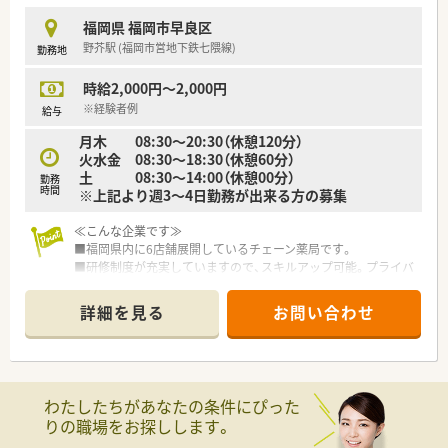
福岡県 福岡市早良区
【求人情報について】
野芥駅 (福岡市営地下鉄七隈線)
勤務地
■パートの方は週3日から1日8時間勤務などの相談が可能で、ラ
イフスタイルに合わせた柔軟な働き方を実現することが可能で
時給2,000円～2,000円
す。
■時給は2,000円から2,200円の間で経験を考慮して決定され、
※経験者例
給与
エリアの需要によってはそれ以上の高時給も相談に乗ります。
月木 08:30～20:30（休憩120分）
■週20時間以上の勤務であれば社会保険への加入も可能であ
火水金 08:30～18:30（休憩60分）
り、安定した雇用条件のもとで安心して就業を継続いただけま
土 08:30～14:00（休憩00分）
勤務
す。
時間
※上記より週3～4日勤務が出来る方の募集
【こんな企業です】
≪こんな企業です≫
■創業40年福岡を中心にドラッグストアと調剤薬局のチェーン
■福岡県内に6店舗展開しているチェーン薬局です。
展開を行っており、地域に根差した店舗運営をしております。
■研修制度が充実していますので、スキルアップ可能。プライバ
■自社にてかかりつけネットワークの構築や健康セミナー、スポ
シー・接遇研修・e-ラーニング補助もあり。
ーツイベントの協賛や実施を通じて地域医療サポートに取り組
■常に患者様のことを第一と考え、患者様一人ひとりのために何
んでおります。
詳細を見る
お問い合わせ
が出来るのか、全社員で考え取り組んでいます。
■調剤ロボット等、最新の調剤機器を導入し調剤・監査業務を効
率化することで薬剤師の対人業務を強化しております。
≪こんな薬局です≫
■ドラッグ部門と調剤部門は分かれておりますのでOTCの知識
■最寄駅から距離がございますため、お車もしくはバスでの通勤
を身に着けながらもしっかりと分業ができております。
が便利な立地です。
わたしたちがあなたの条件にぴった
■内科をはじめ複数科目を応需しているため、しっかりと経験を
りの職場をお探しします。
積める薬局様です。
■1日フルタイム、週3～4日の勤務が出来る方を募集していま