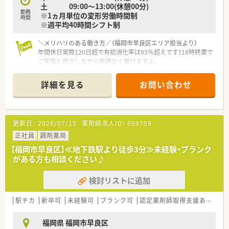
土 09:00～13:00(休憩00分)
を半々でご担当いただきます。
勤務
※1ヵ月単位の変形労働時間制
■居宅や施設への在宅訪問（比率50％）が中心となり、お車での
時間
※週平均40時間シフト制
運転業務が必須となります。
■専門知識が求められる麻薬の取り扱いや、カテーテル・ポンプ
処方にも携わる機会があります。
＼メリハリのある働き方／（福岡市早良区エリア担当より）
年間休日実質120日超で有給消化率は93％超えです！18時終業で
ご家庭と両立しながら無理なく働けますよ。
＊------------------------------------------＊
【店舗情報と応需状況について】
詳細を見る
お問い合わせ
■最寄りバス停から徒歩1分、地下鉄別府駅からも徒歩圏内で通
勤に大変便利な立地となっております。
■内科や循環器科などの多科目を応需しており、幅広い知識を吸
収できる環境です。
更新日：
2026/07/15
薬剤師求人ID：
699759
【法人特徴について】
正社員
調剤薬局
■福岡市内を中心に15店舗の薬局を展開し、地域に密着した安
【福岡市早良区】≪地下鉄駅より徒歩3分≫未経験・ブランク
定的な経営基盤を構築しております。
がある方も相談ください♪
■社員のワークライフバランスを重視しており、全社で働きやす
い環境づくりを推進しております。
検討リストに追加
■新人育成から階層別研修まで教育制度が非常に充実しており、
着実な成長を目指せます。
駅チカ
新卒可
未経験可
ブランク可
認定薬剤師取得支援あり
教
【こんな方にオススメ】
■年間休日数や有給消化率を重視し、プライベートを大切にしな
福岡県 福岡市早良区
がら働きたい方におすすめです。