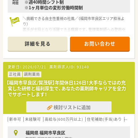
※週40時間シフト制
時間
※1ヶ月単位の変形労働時間制
＼挑戦できる自主性重視の社風／（福岡市早良区エリア担当よ
り）
若手が主役となり活躍できる職場です。管理薬剤師への登用や
独立支援実績も豊富にあり、意欲的な方が着実にキャリアアップ
できる環境が整っています。
詳細を見る
お問い合わせ
【店舗情報と応需状況について】
■福岡市営地下鉄空港線の西新駅から徒歩5分ほどの場所に位置
しており、通勤の利便性が非常に高い好立地な店舗です。
更新日：
2026/07/21
薬剤師求人ID：
93140
■近隣にある小児科医院や内科医院、泌尿器科クリニックなど複
数の医療機関から処方箋をバランスよく応需しています。
正社員
調剤薬局
■ドクター陣は比較的若い方が多いため将来の見通しが長く、門
【福岡市早良区/賀茂駅】年間休日126日！大手ならではの充
前薬局として非常に安定した経営基盤を維持しています。
実した研修と福利厚生で、あなたの薬剤師キャリアを全力
でサポートします！
【募集背景と求める人物像について】
■これからの調剤薬局を担う新しい風となってくれるような、意
検討リストに追加
欲にあふれた20代から30代前半の若手を増員募集します。
■将来に向けて明確な目標を持ち、転職理由が具体的でポジティ
ブな若きキャリア志向の薬剤師の方を求めています。
新卒可
未経験可
高給与(600万円以上)
住宅補助(手当)あり
教育制
■今回の募集では全店舗への適切な人員配置の観点から、自宅か
らの通勤範囲内における店舗異動に対応できる方を歓迎しま
福岡県 福岡市早良区
す。