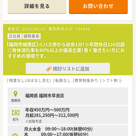
【店舗情報と応需状況について】
詳細を見る
お問い合わせ
■最寄り駅の藤崎駅から徒歩で4分ほどの場所に位置しており、
天候に左右されず毎日の通勤が非常に快適な薬局です。
■2024年に開局をした新しい薬局でございます。
■在宅業務もございます。未経験の方もサポート体制が整って
更新日：
2026/08/03
薬剤師求人ID：
734496
いるため安心してご勤務頂けます。
正社員
調剤薬局
【募集背景と求める人物像について】
【福岡市城南区】≪バス停から徒歩1分！≫年間休日120日超
■在宅医療の体制強化に伴う欠員補充として、正社員として共に
◎有休消化率も90％以上の優良企業！長く働きたい方にお
店舗を盛り上げてくれる薬剤師を急募しています。
すすめの環境です。
■在宅業務に対して意欲的であり、新しいことにも意欲を持って
突き進むチャレンジ精神が旺盛な方を歓迎します。
検討リストに追加
■在宅訪問業務のため普通自動車運転免許は必須ですが、調剤薬
局での実務が未経験の方やブランクがある方も大歓迎です。
残業なし(ほぼなし含む)
転勤なし
教育制度あり
シフト制
かかり
【法人特徴について】
■福岡県春日市に本社を構え、福岡から関東エリアまで45店舗
福岡県 福岡市早良区
を展開する成長企業です。
勤務地
■2021年12月に東証グロース市場へ上場し、超高齢化社会に不
可欠な在宅医療に注力しています。
年収450万円～500万円
■福岡県内の在宅シェア率は26％で第1位であり、安定した経営
月給281,250円～312,500円
基盤と将来性を有します。
給与
※経験考慮
月火水金 09:00～18:00(休憩60分)
【想定される業務内容】
木 09:00～17:00(休憩60分)
■保険調剤、監査、服薬指導といった外来業務と、在宅訪問業務