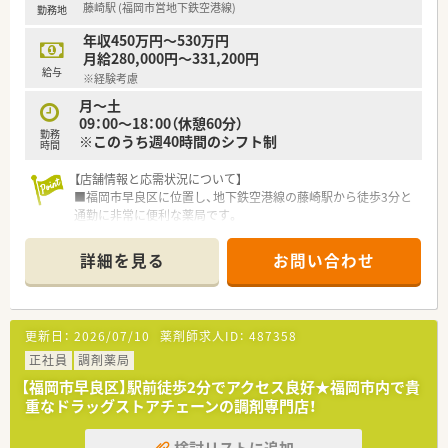
藤崎駅 (福岡市営地下鉄空港線)
勤務地
■充実した研修体制のもとで、薬剤師としての専門スキルをさら
に高めたい方に最適です。
年収450万円～530万円
■残業代が1分単位でしっかり支給される、透明性の高い職場を
月給280,000円～331,200円
希望する方にぴったりです。
給与
※経験考慮
【やりがい/おすすめポイント】
月～土
■患者様との距離が近く、地域に根ざした医療提供を通じて感謝
09：00～18：00（休憩60分）
勤務
されるやりがいがあります。
※このうち週40時間のシフト制
時間
■評価制度が明確に整備されているため、努力や成果がしっかり
と給与に反映されます。
【店舗情報と応需状況について】
■ヘルプ体制が整っているため、突然の休みや急用でもお互いに
■福岡市早良区に位置し、地下鉄空港線の藤崎駅から徒歩3分と
フォローし合える環境です。
通勤に非常に便利な薬局です。
■主な応需科目は内科や循環器科に加え、施設在宅や透析の処方
箋にも対応しています。
詳細を見る
お問い合わせ
■1日の処方箋枚数は60枚～70枚程です。
■薬剤師は常勤3名とパート1名、事務スタッフ2名という体制で
日々の業務にあたります。
更新日：
2026/07/10
薬剤師求人ID：
487358
【募集背景と求める人物像について】
■透析や施設在宅の調剤業務が中心となるため、正確かつ迅速に
正社員
調剤薬局
業務をこなせる方を求めます。
【福岡市早良区】駅前徒歩2分でアクセス良好★福岡市内で貴
■チームで協力し合いながら業務を進めていくため、協調性を大
重なドラッグストアチェーンの調剤専門店！
切にできる方を歓迎します。
■未経験の方やブランクがある方も、充実した研修制度があるた
検討リストに追加