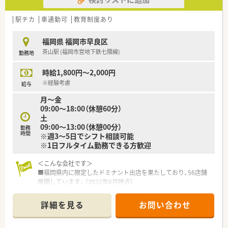
■残業時間は会社全体で厳密に管理されており、1分単位で計算
されるため安心して働けます。
駅チカ
車通勤可
教育制度あり
■希望休や有給休暇の申請が通りやすく、プライベートの予定も
立てやすい職場環境が魅力です。
福岡県 福岡市早良区
茶山駅 (福岡市営地下鉄七隈線)
勤務地
時給1,800円～2,000円
※経験考慮
給与
月～金
09:00～18:00（休憩60分）
土
09:00～13:00（休憩00分）
勤務
時間
※週3～5日でシフト相談可能
※1日フルタイム勤務できる方歓迎
＜こんな会社です＞
■福岡県内に限定したドミナント出店を果たしており、56店舗
展開しています。（2022年6月時点）
■ドクターの開業支援から一緒に新規開局されているため処方
元との関係も良好です。
詳細を見る
お問い合わせ
■フランチャイズ制度もあり、実際に多数の薬剤師さんが独立さ
れています。
■対人業務を強化！電話による服薬フォローやかかりつけ業務に