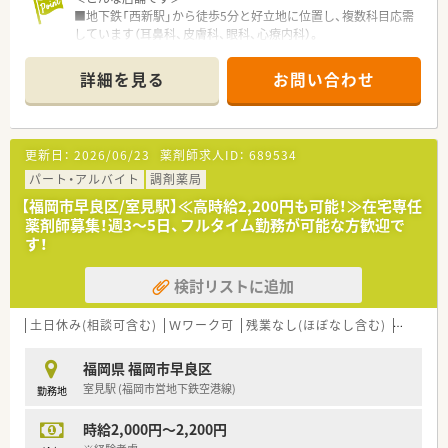
■地下鉄「西新駅」から徒歩5分と好立地に位置し、複数科目応需
しています（耳鼻科、皮膚科、眼科、心療内科）。
■薬剤師が10名在籍（正社員、パート含む）しており、シフト制で
の勤務となります。
詳細を見る
お問い合わせ
■勤務人数も多い＋近隣に他店舗もある為、お休みの相談もしや
すい環境です。
■約120枚/日応需と多忙な店舗で、やりがいがありスピード対
応力が身に付きます。
更新日：
2026/06/23
薬剤師求人ID：
689534
■勤務時間・日数のご相談が可能ですのでご家庭との両立も図り
やすい環境です。
パート・アルバイト
調剤薬局
■ママさん薬剤師も活躍しているため、子育てにも理解のある職
【福岡市早良区/室見駅】≪高時給2,200円も可能！≫在宅専任
場です。
薬剤師募集！週3～5日、フルタイム勤務が可能な方歓迎で
す！
＜こんな方にオススメ＞
■幅広い処方箋を応需しスキルアップを目指す方
検討リストに追加
■大型店舗で多くの同僚と共に協力しながら働きたい方
■かかりつけ薬剤師等、積極的に学びたい方
土日休み(相談可含む)
Ｗワーク可
残業なし(ほぼなし含む)
転勤な
＜こんな薬局です＞
■福岡県を中心に109店展開しています。
福岡県 福岡市早良区
■処方箋枚数に対して20枚/人程度の人数体制を維持しておりま
室見駅 (福岡市営地下鉄空港線)
勤務地
す。
■服薬履歴を全店オンライン共有し、自宅近く以外でも飲み合わ
時給2,000円～2,200円
せ・重複チェックができる体制を整えています。