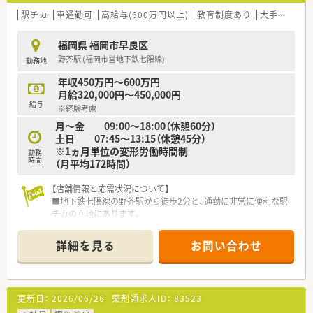
す。
駅チカ
車通勤可
高給与(600万円以上)
教育制度あり
大手チェーン以外
【法人特徴について】
■福岡県を中心に佐賀や熊本などの九州エリアから関東圏まで、
福岡県 福岡市早良区
合計80店舗の調剤薬局を幅広く展開している安定企業です。
野芥駅 (福岡市営地下鉄七隈線)
勤務地
■創業以来、複数の診療所を結ぶハブの役割を担う医療モール型
出店に注力し、地域の病院との強い連携体制を構築しています。
年収450万円～600万円
■調剤薬局事業の他にも介護事業や自社農園の運営を手掛けて
月給320,000円～450,000円
おり、食と医療の両面から地域の健康を支える取り組みをしてい
給与
※経験考慮
ます。
月～金 09:00〜18:00（休憩60分）
土日 07:45〜13:15（休憩45分）
【やりがい/おすすめポイント】
※1ヵ月単位の変形労働時間制
■医療モール型の店舗として地域の医療連携の要となることで、
勤務
時間
（月平均172時間）
薬剤師として高い専門性を発揮しながら社会貢献を実感できま
す。
■26年連続の昇給実績が示す通り、自身の努力が着実に給与に
【店舗情報と応需状況について】
反映されるため、高いモチベーションを維持して業務に励めま
■地下鉄七隈線の野芥駅から徒歩2分と、通勤に非常に便利な駅
す。
チカの立地にあります。
■有給休暇が入社当日から付与されるなど、社員の健康と働きや
■主な応需科目は消化器科と在宅医療で、1日の処方箋枚数は平
すさを第一に考えた手厚い福利厚生の中で安心して就労可能で
均40枚ほどです。
詳細を見る
お問い合わせ
す。
■薬剤師1名と事務員2名の体制ですが、入社後は社長による手
厚い研修期間が設けられています。
■半径3～5km圏内の施設在宅業務も担当し、車の運転による訪
問もお願いします。
更新日：
2026/06/26
薬剤師求人ID：
83523