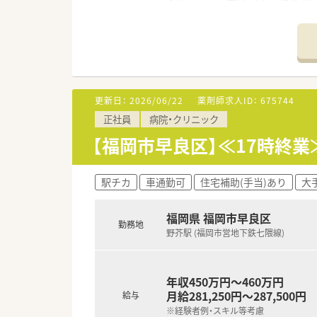
【募集背景と求める人物像につい
■今回は今後のさらなる体制強
■チーム医療を大切にしており
■専門性を高めたいという向上
【想定される業務内容】
更新日：
2026/06/22
薬剤師求人ID：
675744
■調剤や監査、服薬指導といった
正社員
病院・クリニック
■病棟での服薬指導や注射薬の
■院内の各種委員会へも参加し
【福岡市早良区】≪17時終
【職場環境と雰囲気】
■薬剤師は常勤で12名が在籍
駅チカ
車通勤可
住宅補助(手当)あり
大
■新卒採用も行うなど教育体制
■医師や看護師など他職種との
福岡県 福岡市早良区
勤務地
野芥駅 (福岡市営地下鉄七隈線)
年収450万円～460万円
月給281,250円～287,500円
給与
※経験者例・スキル等考慮