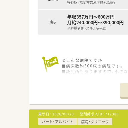
野芥駅 (福岡市営地下鉄七隈線)
年収357万円～600万円
月給240,000円～390,000円
給与
※経験者例・スキル等考慮
≪こんな病院です≫
■病床数約300床の病院です。
■託児所もありますので、小さ
■野芥駅から徒歩20分ほどのア
■人数体制も手厚く、雰囲気の
更新日：
2026/06/23
薬剤師求人ID：
717380
パート・アルバイト
病院・クリニック