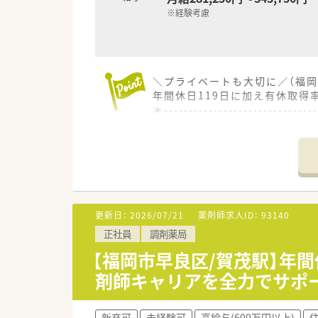
※経験考慮
＼プライベートも大切に／（福岡
年間休日119日に加え有休取得
＊------------------------------
【店舗情報と応需状況について】
■西新駅から徒歩2分とアクセ
■応需科目は内科や心療内科、眼
■現在は外来業務のみに対応し
【募集背景と求める人物像につい
■今回は欠員補充としての募集
更新日：
2026/07/21
薬剤師求人ID：
93140
■今回の募集は調剤業務の経験
正社員
調剤薬局
■管理薬剤師など、今後をキャ
【福岡市早良区/賀茂駅】年
【法人特徴について】
剤師キャリアを全力でサポ
■全国に調剤薬局やドラッグスト
■大手グループへの参画に伴い
■調剤専門や併設店勤務などバ
新卒可
未経験可
高給与(600万円以上)