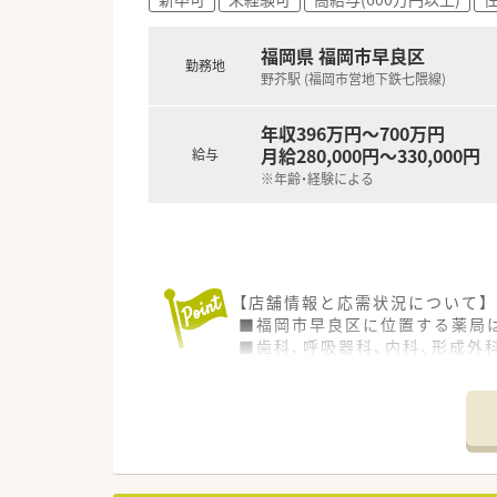
【勤務実態について】
■お休みは完全週休2日制が導入
福岡県 福岡市早良区
勤務地
■残業代の支給は1分単位で計
野芥駅 (福岡市営地下鉄七隈線)
■他店舗へのヘルプ業務は基本
年収396万円～700万円
月給280,000円～330,000円
給与
※年齢・経験による
【店舗情報と応需状況について】
■福岡市早良区に位置する薬局は
■歯科、呼吸器科、内科、形成外
■常勤薬剤師3名、パート薬剤師
【募集背景と求める人物像につい
■より質の高い医療サービスを
■幅広い処方箋に対応できる向
■患者様とのコミュニケーショ