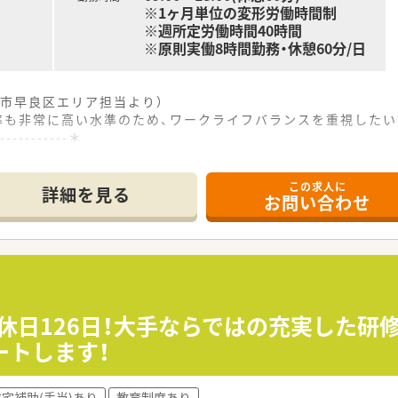
※1ヶ月単位の変形労働時間制
※週所定労働時間40時間
※原則実働8時間勤務・休憩60分/日
市早良区エリア担当より）
率も非常に高い水準のため、ワークライフバランスを重視したい
------------＊
ス抜群の立地で、周辺には商店街や飲食店が立ち並び非常に便利
この求人に
科、歯科となっており、1日あたり約90枚の処方箋を受け付け
詳細を見る
お問い合わせ
ており、在宅業務は行っていないため店舗内での業務に集中でき
て】
で、即戦力となる経験者を急募しています。
がある方を対象としており、周囲と協力しながら円滑に業務を進
リアアップを担える方は大歓迎です。
間休日126日！大手ならではの充実した研
ートします！
アを180店舗以上展開しており、調剤マニュアルなどの内規が
経営の安定性が非常に高く、安心して長期的に勤務を続けること
リエーション豊かな店舗展開をしており、状況に合わせた働き方
住宅補助(手当)あり
教育制度あり