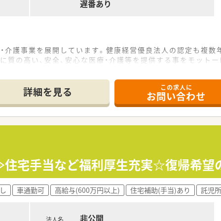
遅番あり
療・介護事業を展開しています。健康経営優良法人の認定も複数
に質の高い、安全、安心な医療・介護等を提供する事をモットー
組んでおり、残業時間や当直回数の抑制や有給取得強化も行って
この求人に
詳細を見る
お問い合わせ
ます。
の最寄駅の出口から徒歩すぐですので、公共交通機関での通勤も
しており、助手の方も1名在籍されております。
≫住宅手当など福利厚生充実☆復帰希望
00の遅番対応もございますが、基本的に17時台終業のため、無理
ハリつけて就業できプライベートの時間もしっかりと確保できま
し
車通勤可
高給与(600万円以上)
住宅補助(手当)あり
託児
非公開
法人名