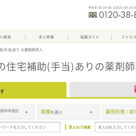
平日9：30-19：00 土日10：00-19：
人検索
求人特集
転職ガイド
ファル
助(手当)あり
の住宅補助(手当)あり
の薬剤師
す
業種
雇用形態 / 給
福岡市早良区
を選ぶ
求人IDで検索