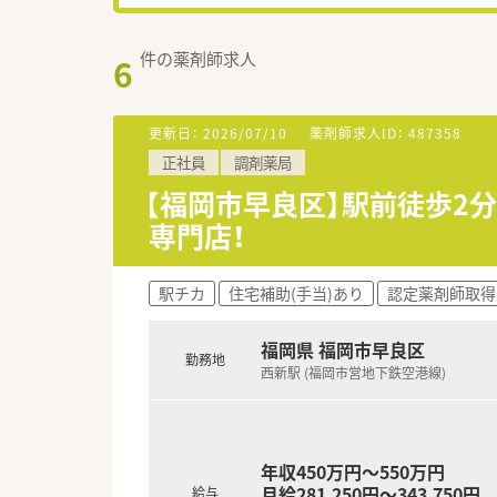
件の薬剤師求人
6
更新日：
2026/07/10
薬剤師求人ID：
487358
正社員
調剤薬局
【福岡市早良区】駅前徒歩2
専門店！
駅チカ
住宅補助(手当)あり
認定薬剤師取得
福岡県 福岡市早良区
勤務地
西新駅 (福岡市営地下鉄空港線)
年収450万円～550万円
月給281,250円～343,750円
給与