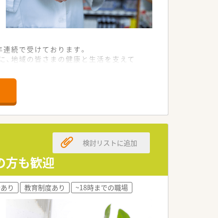
年連続で受けております。
に、地域の皆さまの健康と生活を支えて
おります。
大変便利です。
検討リストに追加
の方も歓迎
なくご就業できる環境です。
す。
所あり
教育制度あり
~18時までの職場