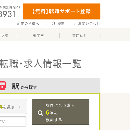
00
（祝日を除く）
【無料】転職サポート登録
企業の皆様へ
会社概要
お問い合わせ
マラボ
薬学生
支店紹介
転職・求人情報一覧
駅
から探す
条件に合う求人
与
を選ぶ
6
件を
検索する