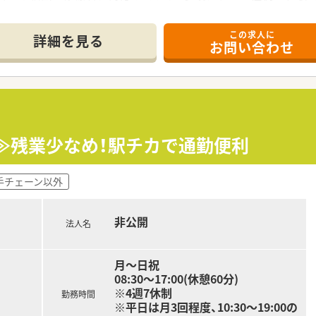
て】
この求人に
化を見据えた欠員補充のため、意欲ある方からのご応募をお待ち
詳細を見る
お問い合わせ
、多職種と円滑な連携を図りながら主体的に行動できる方を求め
心を持ち、継続的な自己研鑽に前向きに取り組める方を歓迎いた
基本的な業務に加え、医薬品情報管理（DI業務）などもお任せし
無菌混合調製など、専門性を活かした病棟薬剤業務に深く関わり
ていただき、医療安全や感染対策といった病院運営にも貢献して
業≫残業少なめ！駅チカで通勤便利
しており、業務に集中できるよう薬剤助手がサポートする体制が
手チェーン以外
が充実しており、若手からベテランまでが協力し合う活気ある職
垣根が低く、日頃から気軽に情報交換ができる風通しの良い環境
非公開
法人名
月～日祝
08:30～17:00(休憩60分)
※4週7休制
勤務時間
※平日は月3回程度、10:30～19:00の