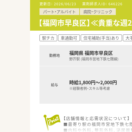
更新日：
2026/06/23
薬剤師求人ID：
646226
【勤務実態について】
パート・アルバイト
病院・クリニック
■月曜から金曜は9時から18時
■年間休日は126日と非常に多
【福岡市早良区】≪貴重な週
■平均残業時間は10時間程度で
【こんな取り組みをしています】
駅チカ
車通勤可
住宅補助(手当)あり
大
■未経験やブランクのある方に
■育児休暇は最大3歳まで、時短
福岡県 福岡市早良区
■財形貯蓄制度や保養所利用、
勤務地
野芥駅 (福岡市営地下鉄七隈線)
【こんな方にオススメ】
■年間休日が126日と多く、プ
■充実した研修制度で、未経験
時給1,800円～2,000円
■将来的に管理薬剤師や専門薬
給与
※経験者例・スキル等考慮
【店舗情報と応需状況について】
■最寄り駅の福岡市営地下鉄七隈
■内科や外科、整形外科、泌尿