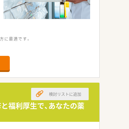
方に最適です。
な環境です。
ています。
る環境です。
める方が対象です。
検討リストに追加
修と福利厚生で、あなたの薬
整っています。
が可能です。
の相談も可能です。