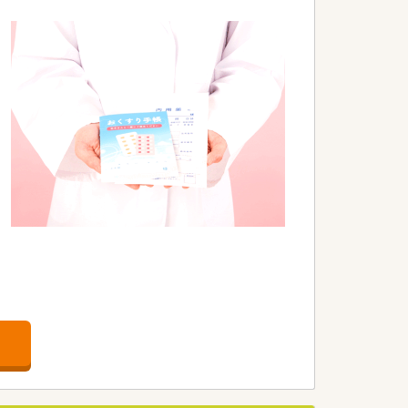
されています。
される仕組みです。
据えて取り組めます。