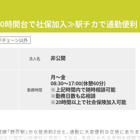
30分まで、土曜は9時から13時までの開局時間です。
く、ワークライフバランスを重視した働き方が可能です。
20時間台で社保加入≫駅チカで通勤便利
、残業代は1分単位で支給されるため安心して働けます。
手チェーン以外
は、新卒と同様の充実した実務研修を提供しています。
勤務は小学校1年生終了時まで可能で、子育て世代も安心です。
非公開
カフェテリアプランなど多様な福利厚生が利用できます。
法人名
ライベートの時間を充実させたい方に最適な職場です。
月～金
やブランクがあっても安心してスキルアップしたい方におすすめ
08:30～17:00(休憩60分)
剤師を目指したい方にとって、多くのチャンスがあるでしょう。
※上記時間内で随時相談可能
勤務時間
※勤務日数も応相談
※20時間以上で社会保険加入可能
線「野芥駅」から徒歩約2分と、通勤に大変便利な立地にありま
器科など幅広い診療科に対応しており、多岐にわたる症例を経験