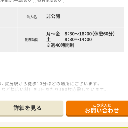
されており、年間休日数は全職種共通で119日ときちんと確保
非公開
法人名
算される仕組みのため、働いた分の成果がしっかりと給与に反映
的に発生しないため、配属された店舗での業務にじっくりと腰を
月～金 8：30～18：00（休憩60分）
土 8：30～14：00
勤務時間
※週40時間制
、賀茂駅から徒歩10分ほどの場所にございます。
科など幅広い科目を1日あたり180枚応需しています。
2名、派遣1名、ヘルプ1名に加え事務員5名が在籍しています。
この求人に
て】
詳細を見る
お問い合わせ
提供するため、新たな正社員薬剤師を募集しています。
上心があり、積極的に業務に取り組める方を歓迎いたします。
ンを大切にし、地域医療に貢献したい方を求めております。