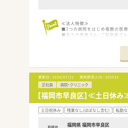
≪法人特徴≫
■2つの病院をはじめ複数の医
■全ての患者さん・ご利用者さん
います。
■働き方改革にも積極的に取り
≪病院特徴≫
■病床数約190床の病院です。
■新卒採用にも力を入れており
■車通勤も可能ですが、地下鉄
更新日：
2026/07/21
薬剤師求人ID：
203532
正社員
病院・クリニック
≪薬剤部のご紹介≫
■薬剤師は常勤12名の方が在籍
【福岡市早良区】≪土日休み
■月3回程度、10:30～19:
■年間休日110日のため、メリ
土日祝休み
残業なし(ほぼなし含む)
転勤な
福岡県 福岡市早良区
勤務地