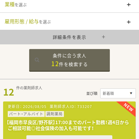
業種
を選ぶ
雇用形態 / 給与
を選ぶ
詳細条件を表示
条件に合う求人
12
件を
検索する
12
件の薬剤師求人
並び順
更新日：
2026/08/05
薬剤師求人ID：
733207
パート・アルバイト
調剤薬局
【福岡市早良区/野芥駅】17:00までのパート勤務！週4日から
ご相談可能◎社会保険の加入も可能です！