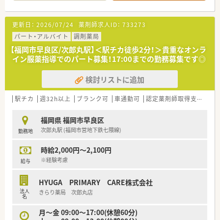
欲と学ぶ姿勢があれば大歓迎です。
【法人特徴について】
更新日：
2026/07/24
薬剤師求人ID：
733273
■東証グロース市場に上場し、在宅医療を主軸に福岡から関東ま
で事業を拡大している成長企業です。
パート・アルバイト
調剤薬局
■福岡県における在宅医療のシェアは第1位であり、業界のリー
【福岡市早良区/次郎丸駅】＜駅チカ徒歩2分！＞貴重なオンラ
ディングカンパニーとして走り続けています。
イン服薬指導でのパート募集！17:00までの勤務募集です◎
■現場の声を反映した自社開発の在宅業務専用システムで、薬剤
師の業務負担軽減を実現しています。
検討リストに追加
【こんな方にオススメ】
■今後ますます需要が高まる在宅医療の分野で、専門的なスキル
駅チカ
週32h以上
ブランク可
車通勤可
認定薬剤師取得支援あり
を身につけたいと考えている方におすすめです。
■ワークライフバランスを重視し、残業が少なく休日もしっかり
福岡県 福岡市早良区
と確保できる環境を求めている方に最適です。
次郎丸駅 (福岡市営地下鉄七隈線)
勤務地
■成長を続ける上場企業で安定したキャリアを築きながら、多様
なキャリアパスを描きたい方にぴったりです。
時給2,000円～2,100円
■薬剤師本来の対人業務である監査と服薬指導に専念できるた
め、専門性を存分に発揮できる点が魅力です。
※経験考慮
給与
HYUGA PRIMARY CARE株式会社
法人
きらり薬局 次郎丸店
名
月～金 09:00～17:00(休憩60分)