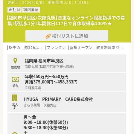
更新日：
2026/08/05
薬剤師求人ID：
716355
■地域の患者様へより質の高い医療サービスを提供するため、や
る気があり今後のビジョンを明確に持った方を急募していま
正社員
調剤薬局
す。
【福岡市早良区/次郎丸駅】貴重なオンライン服薬指導での募
■周囲との円滑な連携を図るための高いコミュニケーション能
集！駅徒歩1分！年間休日117日で育休取得率100％★
力を備え、新しいアイデアを積極的に提案できる方を求めていま
す。
検討リストに追加
■30代から40代前半の即戦力となる方を募集しており、人柄次
第では50代以上の方についても柔軟に相談を受け付けていま
す。
駅チカ
週32h以上
ブランク可
新規オープン
教育制度あり
シフ
【法人特徴について】
福岡県 福岡市早良区
■福岡県を中心に佐賀や熊本などの九州エリアから関東圏まで、
次郎丸駅 (福岡市営地下鉄七隈線)
勤務地
合計80店舗の調剤薬局を幅広く展開している安定企業です。
■創業以来、複数の診療所を結ぶハブの役割を担う医療モール型
年収450万円～550万円
出店に注力し、地域の病院との強い連携体制を構築しています。
月給375,000円～458,333円
■調剤薬局事業の他にも介護事業や自社農園の運営を手掛けて
給与
※経験考慮
おり、食と医療の両面から地域の健康を支える取り組みをしてい
ます。
HYUGA PRIMARY CARE株式会社
法人
きらり薬局 次郎丸店
【やりがい/おすすめポイント】
名
■医療モール型の店舗として地域の医療連携の要となることで、
月～金
薬剤師として高い専門性を発揮しながら社会貢献を実感できま
9:00～18:00(休憩60分)
す。
9:30～18:30(休憩60分)
■26年連続の昇給実績が示す通り、自身の努力が着実に給与に
土
反映されるため、高いモチベーションを維持して業務に励めま