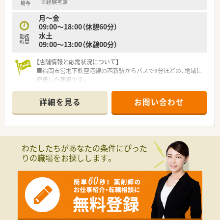
※経験考慮
給与
【こんな取り組みをしています】
月～金
■育休から復帰した社員を対象に手当を支給するなど、子育て支
09:00～18:00（休憩60分）
援に力を入れています。
水土
勤務
■未就学児を育てる社員をサポートする「ミルククラブ」という
時間
09:00～13:00（休憩00分）
独自の福利厚生制度があります。
■新入社員には先輩がマンツーマンで指導するブラザーシスタ
【店舗情報と応需状況について】
ー制度があり、安心して業務を覚えられます。
■福岡市営地下鉄空港線の西新駅からバスで8分ほどの、地域に
密着した薬局です。
■主に近隣の内科・循環器科クリニックからの処方箋を応需して
おり、1日平均25～30枚です。
詳細を見る
お問い合わせ
■薬剤師は常時1名体制ですが、事務スタッフが在籍し薬剤師業
務に専念できる環境です。
【募集背景と求める人物像について】
■今回は管理薬剤師の欠員補充となり、責任感をもって主体的に
わたしたちがあなたの条件にぴった
店舗を運営してくださる方を募集します。
りの職場をお探しします。
■一人体制でも、近隣店舗スタッフと円滑に連携できるコミュニ
ケーション能力をお持ちの方を歓迎します。
■患者さま一人ひとりと丁寧に向き合い、かかりつけ薬剤師とし
て信頼関係を築きたい方に最適です。
【勤務実態について】
■門前クリニックから最終受付の連絡があるため、残業はほぼな