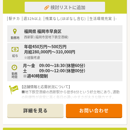
す。
検討リストに追加
■周囲のスタッフと協力しながら、明るく前向きにチームワーク
を尊重して働ける協調性のある方を心よりお待ちしておりま
す。
駅チカ
週32h以上
残業なし(ほぼなし含む)
生活環境充実
教育制
【法人特徴について】
福岡県 福岡市早良区
■創業から27年を迎え、鹿児島県や宮崎県を中心に約15店舗の
西新駅 (福岡市営地下鉄空港線)
勤務地
調剤薬局を運営しています。
■「健康・創造・地域社会」を意味する理念を掲げ、地域医療への
年収450万円～500万円
貢献を第一に考えています。
月給280,000円～310,000円
■九州本土だけでなく離島への出店にも力を入れており、地域に
給与
※経験考慮
根差した薬局を目指しています。
月～金 09:00～18:30（休憩60分）
【求人情報について】
土 09:00～12:00（休憩00分）
勤務
■管理薬剤師としての募集となり、ご経験や能力次第では年収
※週40時間制
時間
570万円も十分に可能です。
■給与体系は年俸制を採用しており、年に1回、着実な昇給の機
【店舗情報と応需状況について】
会が設けられています。
■地下鉄空港線の西新駅から徒歩8分という好立地にあり、通勤
■通勤手当や時間外手当はもちろんのこと、各種手当や福利厚生
の利便性が非常に高く毎日の通いやすさが大きな魅力です。
制度が充実しています。
■主な応需科目は内科、循環器科、消化器科となっており、1日あ
たりの処方箋枚数は平均30枚から40枚程度です。
詳細を見る
お問い合わせ
■現在は常勤薬剤師1名と派遣薬剤師1名が在籍しており、少人
数ながらもお互いに協力し合いながら業務を進めています。
【募集背景と求める人物像について】