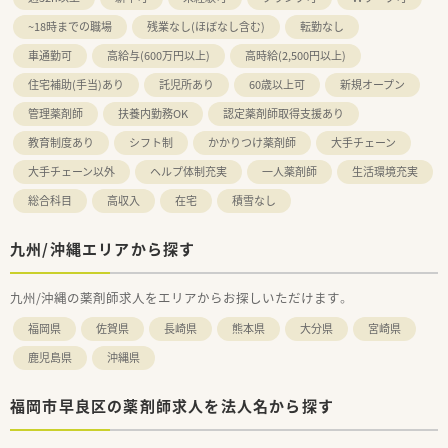
~18時までの職場
残業なし(ほぼなし含む)
転勤なし
車通勤可
高給与(600万円以上)
高時給(2,500円以上)
住宅補助(手当)あり
託児所あり
60歳以上可
新規オープン
管理薬剤師
扶養内勤務OK
認定薬剤師取得支援あり
教育制度あり
シフト制
かかりつけ薬剤師
大手チェーン
大手チェーン以外
ヘルプ体制充実
一人薬剤師
生活環境充実
総合科目
高収入
在宅
積雪なし
九州/沖縄エリアから探す
九州/沖縄の薬剤師求人をエリアからお探しいただけます。
福岡県
佐賀県
長崎県
熊本県
大分県
宮崎県
鹿児島県
沖縄県
福岡市早良区の薬剤師求人を法人名から探す