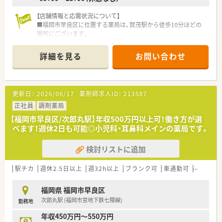
【店舗情報と応需状況について】
■福岡市早良区に位置する薬局は、賀茂駅から徒歩10分ほどの
場所にございます。
■歯科、呼吸器科、内科、形成外科など幅広い科目を1日あたり
180枚応需しています。
詳細を見る
お問い合わせ
■常勤薬剤師3名、パート薬剤師2名、派遣1名、ヘルプ1名に加え
事務員5名が在籍しています。
【募集背景と求める人物像について】
更新日：
2026/06/17
薬剤師求人ID：
213587
■より質の高い医療サービスを提供するため、新たな正社員薬剤
師を募集しています。
正社員
調剤薬局
■幅広い処方箋に対応できる向上心があり、積極的に業務に取り
【福岡市早良区/次郎丸駅】年収500万円以上可！働き方が選
組める方を歓迎いたします。
べます！週休2日も可能◎小児科・耳鼻科メインの薬局です。
■患者様とのコミュニケーションを大切にし、地域医療に貢献し
たい方を求めております。
検討リストに追加
【職場環境と雰囲気】
■全国に722店舗を展開する大手チェーンで、ヘルプ体制も充実
駅チカ
週休2.5日以上
週32h以上
ブランク可
車通勤可
教育制度
しており安心です。
■95%がマンツーマン出店のため処方元との関係性がスムーズ
福岡県 福岡市早良区
で、連携が取りやすい環境です。
次郎丸駅 (福岡市営地下鉄七隈線)
勤務地
■多様な働き方を支援する福利厚生が充実しており、安心して長
期的に働ける職場です。
年収450万円～550万円