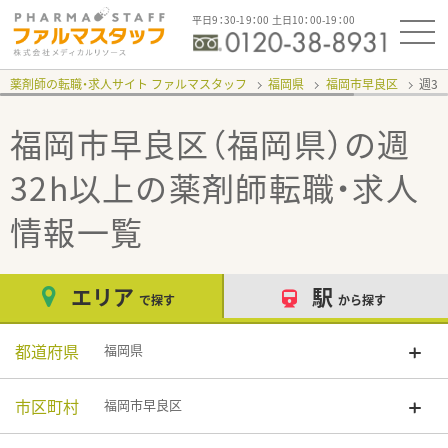
平日9：30-19：00 土日10：00-19：00
薬剤師の転職・求人サイト ファルマスタッフ
福岡県
福岡市早良区
週3
福岡市早良区（福岡県）の週
32h以上
の薬剤師転職・求人
情報一覧
エリア
駅
で探す
から探す
都道府県
福岡県
市区町村
福岡市早良区