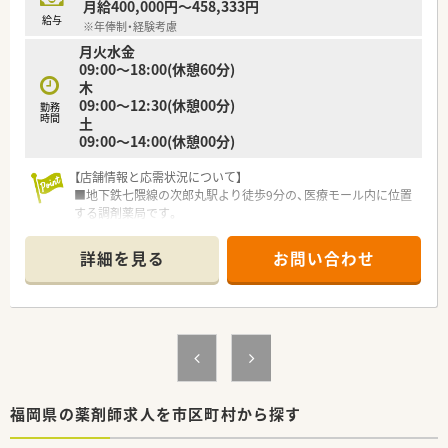
月給400,000円～458,333円
【こんな方が活躍中】
給与
※年俸制・経験考慮
■全国規模の大手企業で安定した環境を求め、長期的なキャリア
月火水金
形成を希望する方が活躍しています。
09:00～18:00(休憩60分)
■幅広い科目の経験を積みたい方や、専門性を高めたい意欲のあ
木
る薬剤師に適しています。
09:00～12:30(休憩00分)
■仕事とプライベートのバランスを大切にしながら、長く働きた
勤務
時間
土
い方が多く在籍しています。
09:00～14:00(休憩00分)
【こんな方にオススメ】
【店舗情報と応需状況について】
■年間休日が126日と多く、プライベートの時間を充実させたい
■地下鉄七隈線の次郎丸駅より徒歩9分の、医療モール内に位置
方に最適な職場です。
する調剤薬局です。
■充実した研修制度で、未経験やブランクがあっても安心してス
■応需科目は小児科が7割、耳鼻科が3割で、1日に平均200枚の
キルアップしたい方におすすめです。
処方箋を応需しています。
■将来的に管理薬剤師や専門薬剤師を目指したい方にとって、多
詳細を見る
お問い合わせ
■薬剤師は常時5名体制、事務員も3名配置されており、忙しい中
くのチャンスがあるでしょう。
でも連携が取れています。
【募集背景と求める人物像について】
■人気のクリニック門前で患者様増加に伴い、サービス体制を強
化するための増員募集です。
■忙しい環境でも、小児科や耳鼻科の専門性を高めたいという意
欲のある方を歓迎します。
■周囲と協力し、円滑なコミュニケーションを取りながら業務に
福岡県の薬剤師求人を市区町村から探す
取り組める方を求めています。