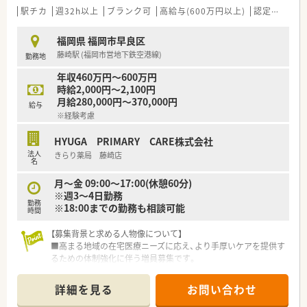
で事業を拡大している成長企業です。
駅チカ
週32h以上
ブランク可
高給与(600万円以上)
認定薬剤師取得支援あり
■福岡県における在宅医療のシェアは第1位であり、業界のリー
ディングカンパニーとして走り続けています。
福岡県 福岡市早良区
■現場の声を反映した自社開発の在宅業務専用システムで、薬剤
藤崎駅 (福岡市営地下鉄空港線)
勤務地
師の業務負担軽減を実現しています。
年収460万円～600万円
【こんな方にオススメ】
時給2,000円～2,100円
■今後ますます需要が高まる在宅医療の分野で、専門的なスキル
月給280,000円～370,000円
給与
を身につけたいと考えている方におすすめです。
※経験考慮
■ワークライフバランスを重視し、残業が少なく休日もしっかり
と確保できる環境を求めている方に最適です。
HYUGA PRIMARY CARE株式会社
■成長を続ける上場企業で安定したキャリアを築きながら、多様
法人
きらり薬局 藤崎店
なキャリアパスを描きたい方にぴったりです。
名
■薬剤師本来の対人業務である監査と服薬指導に専念できるた
め、専門性を存分に発揮できる点が魅力です。
月～金 09:00～17:00(休憩60分)
※週3～4日勤務
勤務
※18:00までの勤務も相談可能
時間
【募集背景と求める人物像について】
■高まる地域の在宅医療ニーズに応え、より手厚いケアを提供す
るための体制強化に伴う増員募集です。
■これからの超高齢化社会に不可欠な在宅医療の分野で、専門性
を高めたいという意欲のある方を求めます。
詳細を見る
お問い合わせ
■調剤薬局での勤務経験がない方でも、新しいことに挑戦する意