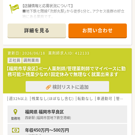
【店舗情報と応需状況について】
■地下鉄七隈線「次郎丸駅」から徒歩1分と、アクセス抜群の好立
地にある薬局です。
■在宅医療を専門としており、現在約250名の患者様（施設9割）
を担当しています。
詳細を見る
お問い合わせ
■薬剤師は常勤1名と事務員複数名体制で、管理薬剤師は男性の
方が務めています。
■2025年1月に開局したばかりの新しい薬局です。
更新日：
2026/06/18
薬剤師求人ID：
412133
【法人特徴について】
■2021年に東証グロース市場へ上場した、在宅医療を主軸に成
正社員
調剤薬局
長を続ける企業です。
【福岡市早良区】≪一人薬剤師/管理薬剤師でマイペースに勤
■超高齢化社会を見据え、在宅訪問薬局を全国に60店舗以上展
務可能≫残業少なめ！固定休みで無理なく就業出来ます
開し事業を拡大しています。
■自社開発の在宅業務専用システムを導入し、業務の効率化と負
検討リストに追加
担軽減を実現しています。
【こんな方にオススメ】
週32h以上
残業なし(ほぼなし含む)
転勤なし
車通勤可
管理薬剤師
■自動車の運転が可能で、これからの時代に不可欠な在宅医療を
専門的に学びたい方。
福岡県 福岡市早良区
■子育てや介護など、将来のライフイベントを見据えて長く働け
西新駅 (福岡市営地下鉄空港線)
勤務地
る職場を探している方におすすめです。
■東証グロース上場の成長企業で、安定した基盤のもとキャリア
年収450万円～500万円
アップを目指したい方。