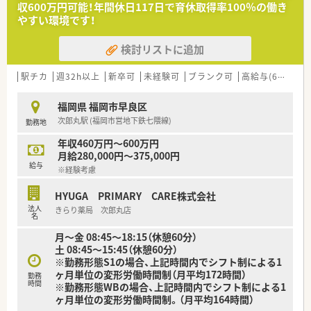
収600万円可能！年間休日117日で育休取得率100％の働き
■すべての店舗で在宅医療を実施しているため、これからの時代
やすい環境です！
に必要とされる在宅業務に前向きな方を歓迎します。
検討リストに追加
【想定される業務内容】
■門前のクリニックから応需する整形外科やリハビリテーショ
ン科の処方箋を、1日におよそ50枚から80枚調剤します。
駅チカ
週32h以上
新卒可
未経験可
ブランク可
高給与(600万円以上)
■最先端のAI調剤ロボットや全自動分包機を駆使して、正確かつ
スピード感を持って調剤業務をこなしていきます。
福岡県 福岡市早良区
■地域に根ざした薬局として、全店で100数件の個人宅を担当し
次郎丸駅 (福岡市営地下鉄七隈線)
勤務地
ているため丁寧な在宅訪問の業務も担当します。
年収460万円～600万円
月給280,000円～375,000円
給与
※経験考慮
HYUGA PRIMARY CARE株式会社
法人
きらり薬局 次郎丸店
名
月～金 08:45～18:15（休憩60分）
土 08:45～15:45（休憩60分）
※勤務形態S1の場合、上記時間内でシフト制による1
ヶ月単位の変形労働時間制（月平均172時間）
勤務
時間
※勤務形態WBの場合、上記時間内でシフト制による1
ヶ月単位の変形労働時間制。（月平均164時間）