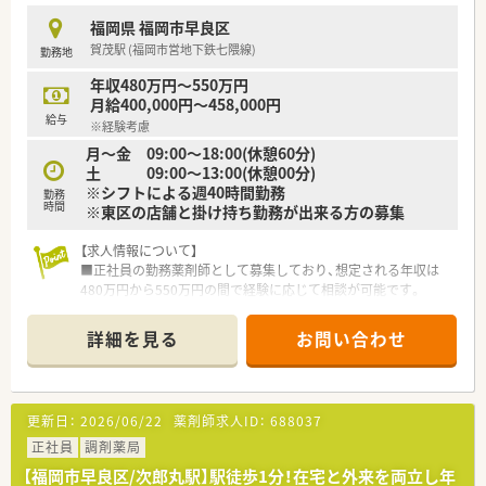
■子育てや介護など、将来のライフイベントを見据えて長く働け
福岡県 福岡市早良区
る職場を探している方におすすめです。
賀茂駅 (福岡市営地下鉄七隈線)
勤務地
■東証グロース上場の成長企業で、安定した基盤のもとキャリア
アップを目指したい方。
年収480万円～550万円
月給400,000円～458,000円
【こんな取り組みをしています】
給与
※経験考慮
■育休から復帰した社員を対象に手当を支給するなど、子育て支
月～金 09:00～18:00(休憩60分)
援に力を入れています。
土 09:00～13:00(休憩00分)
■未就学児を育てる社員をサポートする「ミルククラブ」という
※シフトによる週40時間勤務
独自の福利厚生制度があります。
勤務
時間
※東区の店舗と掛け持ち勤務が出来る方の募集
■新入社員には先輩がマンツーマンで指導するブラザーシスタ
ー制度があり、安心して業務を覚えられます。
【求人情報について】
■正社員の勤務薬剤師として募集しており、想定される年収は
480万円から550万円の間で経験に応じて相談が可能です。
■東区の店舗との掛け持ち勤務が出来る方の募集です。2店舗と
も整形外科門前の薬局でございます。
詳細を見る
お問い合わせ
■産前産後休暇や育児休暇だけでなく介護休暇の取得実績もあ
るため、ライフステージが変化しても安心の職場環境です。
【募集背景と求める人物像について】
更新日：
2026/06/22
薬剤師求人ID：
688037
■今回は欠員補充を目的とした募集を行っており、即戦力として
現場で長く活躍してくれる正社員を求めています。
正社員
調剤薬局
■調剤経験の長さよりも人としての本質が重視されるため、周囲
【福岡市早良区/次郎丸駅】駅徒歩1分！在宅と外来を両立し年
のスタッフと円滑な連携が取れる方が対象となります。