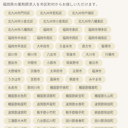
福岡県の薬剤師求人を市区町村からお探しいただけます。
【法人特徴について】
■福岡県を中心に22店舗を展開し、特に女性と子供に焦点を当
北九州市門司区
北九州市若松区
北九州市戸畑区
てた薬局運営を行っています。
■ドクターの開業支援から手掛けており、門前クリニックとの関
北九州市小倉北区
北九州市小倉南区
北九州市八幡東区
係性が非常に良好です。
北九州市八幡西区
福岡市
福岡市東区
福岡市博多区
■経営は安定しており、外来の集客力が強いため、在宅やノルマ
に頼らない運営が特徴です。
福岡市中央区
福岡市南区
福岡市西区
福岡市城南区
■休日体系は希望に応じて選択可能で、完全週休2日制を選ぶこ
とも、給与重視も可能です。
福岡市早良区
大牟田市
久留米市
直方市
飯塚市
田川市
柳川市
八女市
筑後市
大川市
行橋市
【こんな方が活躍中】
■30代から40代のベテランスタッフが多く、安定した定着率を
豊前市
中間市
小郡市
筑紫野市
春日市
誇る職場で活躍中です。
大野城市
宗像市
太宰府市
古賀市
福津市
■子育てと両立しながら働く女性スタッフが多数在籍し、産休・
育休からの復帰者も多いです。
うきは市
宮若市
嘉麻市
朝倉市
みやま市
■勤続10年以上のスタッフもおり、ライフスタイルの変化に合
わせて長く勤務されています。
糸島市
那珂川市
糟屋郡宇美町
糟屋郡篠栗町
■ノルマに追われず、ドクターと良好な関係が築けている環境で
糟屋郡志免町
糟屋郡須惠町
糟屋郡新宮町
糟屋郡久山町
働きたい方に最適です。
糟屋郡粕屋町
遠賀郡芦屋町
遠賀郡水巻町
遠賀郡岡垣町
遠賀郡遠賀町
鞍手郡小竹町
鞍手郡鞍手町
朝倉郡筑前町
三潴郡大木町
八女郡広川町
田川郡香春町
田川郡添田町