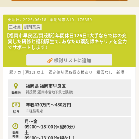
く18時15分には退勤できます。
■シフトは前月の15～20日には翌月分が確定するため、プライ
ベートの予定が立てやすいです。
■社員のワークライフバランスを第一に考え、残業をなくし定時
更新日：
2026/06/18
薬剤師求人ID：
176359
で帰れる風土を徹底しています。
正社員
調剤薬局
■市内に展開する店舗間の距離が近く、スタッフ同士が助け合う
良好なチームワークがあります。
【福岡市早良区/賀茂駅】年間休日126日！大手ならではの充
■産休・育休制度の取得実績もございますので、ライフステージ
実した研修と福利厚生で、あなたの薬剤師キャリアを全力
の変化があっても安心です。
でサポートします！
検討リストに追加
駅チカ
週32h以上
認定薬剤師取得支援あり
積雪なし
新規オープン
福岡県 福岡市早良区
賀茂駅 (福岡市営地下鉄七隈線)
勤務地
年収430万円～480万円
※経験考慮
給与
月～金
09：00～18：00（休憩60分）
土
勤務
時間
09：00～13：00（休憩なし）