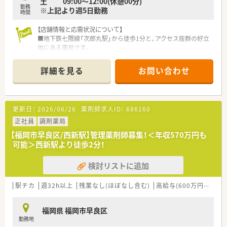
土 09:00～12:00(休憩00分)
勤務
※上記より週5日勤務
時間
【店舗情報と応需状況について】
■地下鉄七隈線「次郎丸駅」から徒歩1分と、アクセス抜群の好立
地にある薬局です。
■在宅医療を専門としており、現在約250名の患者様（施設9割）
を担当しています。
詳細を見る
お問い合わせ
■薬剤師は常勤1名と事務員複数名体制で、管理薬剤師は男性の
方が務めています。
【募集背景と求める人物像について】
更新日：
2026/06/26
薬剤師求人ID：
686160
■高まる地域の在宅医療ニーズに応え、より手厚いケアを提供す
るための体制強化に伴う増員募集です。
正社員
調剤薬局
■これからの超高齢化社会に不可欠な在宅医療の分野で、専門性
【福岡市早良区/西新駅】管理薬剤師募集！＜年収570万円も
を高めたいという意欲のある方を求めます。
可能＞西新駅より徒歩2分！
■調剤薬局での勤務経験がない方でも、新しいことに挑戦する意
欲と学ぶ姿勢があれば大歓迎です。
検討リストに追加
【法人特徴について】
■東証グロース市場に上場し、在宅医療を主軸に福岡から関東ま
駅チカ
週32h以上
残業なし(ほぼなし含む)
高給与(600万円以上)
で事業を拡大している成長企業です。
■福岡県における在宅医療のシェアは第1位であり、業界のリー
福岡県 福岡市早良区
ディングカンパニーとして走り続けています。
勤務地
■現場の声を反映した自社開発の在宅業務専用システムで、薬剤