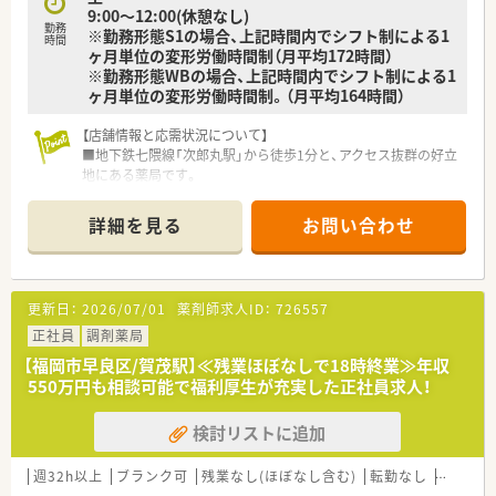
9:00～12:00(休憩なし)
す。
勤務
※勤務形態S1の場合、上記時間内でシフト制による1
■有給休暇が入社当日から付与されるなど、社員の健康と働きや
時間
ヶ月単位の変形労働時間制（月平均172時間）
すさを第一に考えた手厚い福利厚生の中で安心して就労可能で
※勤務形態WBの場合、上記時間内でシフト制による1
す。
ヶ月単位の変形労働時間制。（月平均164時間）
【店舗情報と応需状況について】
■地下鉄七隈線「次郎丸駅」から徒歩1分と、アクセス抜群の好立
地にある薬局です。
■在宅医療を専門としており、現在約250名の患者様（施設9割）
を担当しています。
詳細を見る
お問い合わせ
■薬剤師は常勤1名と事務員複数名体制で、管理薬剤師は男性の
方が務めています。
■2025年1月に開局したばかりの新しい薬局です。
更新日：
2026/07/01
薬剤師求人ID：
726557
【法人特徴について】
■2021年に東証グロース市場へ上場した、在宅医療を主軸に成
正社員
調剤薬局
長を続ける企業です。
【福岡市早良区/賀茂駅】≪残業ほぼなしで18時終業≫年収
■超高齢化社会を見据え、在宅訪問薬局を全国に60店舗以上展
550万円も相談可能で福利厚生が充実した正社員求人！
開し事業を拡大しています。
■自社開発の在宅業務専用システムを導入し、業務の効率化と負
検討リストに追加
担軽減を実現しています。
【こんな方にオススメ】
週32h以上
ブランク可
残業なし(ほぼなし含む)
転勤なし
車通勤
■これからの時代に不可欠な在宅医療を専門的に学びたい方。