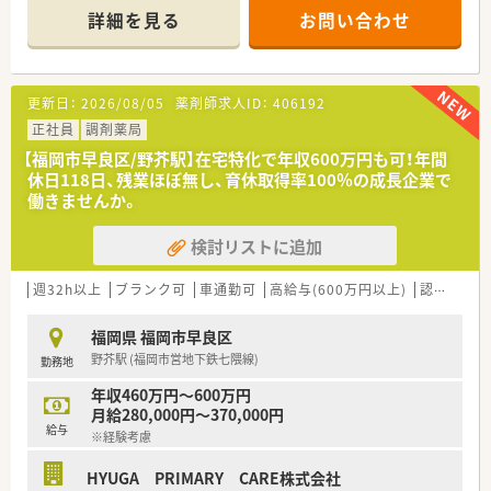
患者様の医療を支えています。
詳細を見る
お問い合わせ
■薬剤師5名と医療事務6名が在籍し、チーム一丸となって質の
高い在宅医療サービスを提供します。
【募集背景と求める人物像について】
更新日：
2026/08/05
薬剤師求人ID：
406192
■高まる地域の在宅医療ニーズに応え、より手厚いケアを提供す
るための体制強化に伴う増員募集です。
正社員
調剤薬局
■これからの超高齢化社会に不可欠な在宅医療の分野で、専門性
【福岡市早良区/野芥駅】在宅特化で年収600万円も可！年間
を高めたいという意欲のある方を求めます。
休日118日、残業ほぼ無し、育休取得率100％の成長企業で
■調剤薬局での勤務経験がない方でも、新しいことに挑戦する意
働きませんか。
欲と学ぶ姿勢があれば大歓迎です。
検討リストに追加
【法人特徴について】
■東証グロース市場に上場し、在宅医療を主軸に福岡から関東ま
で事業を拡大している成長企業です。
週32h以上
ブランク可
車通勤可
高給与(600万円以上)
認定薬剤師取得支援あり
■福岡県における在宅医療のシェアは第1位であり、業界のリー
ディングカンパニーとして走り続けています。
福岡県 福岡市早良区
■現場の声を反映した自社開発の在宅業務専用システムで、薬剤
野芥駅 (福岡市営地下鉄七隈線)
勤務地
師の業務負担軽減を実現しています。
年収460万円～600万円
【こんな方にオススメ】
月給280,000円～370,000円
■今後ますます需要が高まる在宅医療の分野で、専門的なスキル
給与
※経験考慮
を身につけたいと考えている方におすすめです。
■ワークライフバランスを重視し、残業が少なく休日もしっかり
HYUGA PRIMARY CARE株式会社
と確保できる環境を求めている方に最適です。