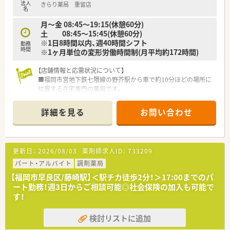
法人
きらり薬局 重留店
■成長を続ける上場企業で安定したキャリアを築きながら、多様
名
なキャリアパスを描きたい方にぴったりです。
月～金 08:45～19:15(休憩60分)
■薬剤師本来の対人業務である監査と服薬指導に専念できるた
土 08:45～15:45(休憩60分)
め、専門性を存分に発揮できる点が魅力です。
※1日8時間以内、週40時間シフト
勤務
時間
※1ヶ月単位の変形労働時間制(月平均約172時間)
【店舗情報と応需状況について】
■福岡市営地下鉄七隈線の野芥駅から車で約10分ほどの場所に
位置する在宅専門の薬局です。
■処方箋の97％が在宅医療関連で、約30施設および多くの居宅
患者様の医療を支えています。
詳細を見る
お問い合わせ
■薬剤師5名と医療事務6名が在籍し、チーム一丸となって質の
高い在宅医療サービスを提供します。
【募集背景と求める人物像について】
更新日：
2026/08/03
薬剤師求人ID：
733209
■高まる地域の在宅医療ニーズに応え、より手厚いケアを提供す
るための体制強化に伴う増員募集です。
パート・アルバイト
調剤薬局
■これからの超高齢化社会に不可欠な在宅医療の分野で、専門性
【福岡市早良区/藤崎駅】＜駅チカ徒歩2分！＞17:00までのパ
を高めたいという意欲のある方を求めます。
ート勤務！週3日からご相談可能◎社会保険の加入も可能で
■調剤薬局での勤務経験がない方でも、新しいことに挑戦する意
す！
欲と学ぶ姿勢があれば大歓迎です。
検討リストに追加
【法人特徴について】
■東証グロース市場に上場し、在宅医療を主軸に福岡から関東ま