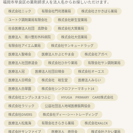
福岡市早良区の薬剤師求人を法人名からお探しいただけます。
株式会社ニック
有限会社門司港薬局
株式会社さかきばら薬局
ユートク調剤薬局有限会社
株式会社新生堂薬局
社会医療法人社団 高野会
株式会社大賀薬局
医療法人 南川整形外科病院
株式会社大信薬局
有限会社アイエム薬局
株式会社サンキュードラッグ
医療法人聖峰会
医療法人かぶとやま会
株式会社アガペ
医療法人社団原道会
株式会社ひかり薬局
有限会社サン調剤薬局
医療法人冠
医療法人社団日晴会
株式会社オーエス
医療法人日明会
株式会社 裕生堂
医療法人みらい
医療法人白翠園
株式会社シンクロファーマネット14
株式会社エンブレスまつふじ
HYUGA PRIMARY CARE株式会社
株式会社ラリック
公益社団法人地域医療振興協会
株式会社DIVERS
株式会社ディー・シー・トレーディング
医療法人松風海
有限会社きらきら薬局
株式会社KALCK
株式会社サンファイブ
医療法人 原信会
株式会社さかい薬局