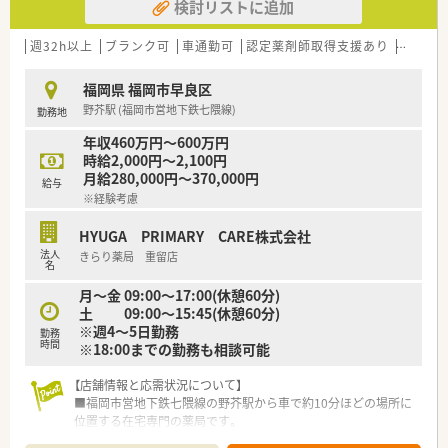
検討リストに追加
週32h以上
ブランク可
車通勤可
認定薬剤師取得支援あり
シフト
福岡県 福岡市早良区
野芥駅 (福岡市営地下鉄七隈線)
勤務地
年収460万円～600万円
時給2,000円～2,100円
月給280,000円～370,000円
給与
※経験考慮
HYUGA PRIMARY CARE株式会社
法人
きらり薬局 重留店
名
月～金 09:00～17:00(休憩60分)
土 09:00～15:45(休憩60分)
※週4～5日勤務
勤務
時間
※18:00までの勤務も相談可能
【店舗情報と応需状況について】
■福岡市営地下鉄七隈線の野芥駅から車で約10分ほどの場所に
位置する在宅専門の薬局です。
■処方箋の97％が在宅医療関連で、約30施設および多くの居宅