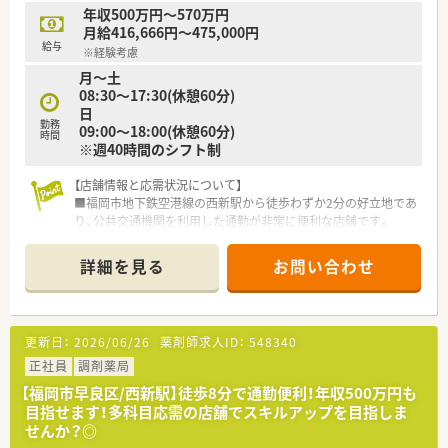
師の業務負担軽減を実現しています。
年収500万円～570万円
月給416,666円～475,000円
【こんな方にオススメ】
給与
※経験考慮
■今後ますます需要が高まる在宅医療の分野で、専門的なスキル
月～土
を身につけたいと考えている方におすすめです。
08:30～17:30(休憩60分)
■ワークライフバランスを重視し、残業が少なく休日もしっかり
日
と確保できる環境を求めている方に最適です。
勤務
09:00～18:00(休憩60分)
■成長を続ける上場企業で安定したキャリアを築きながら、多様
時間
※週40時間のシフト制
なキャリアパスを描きたい方にぴったりです。
■薬剤師本来の対人業務である監査と服薬指導に専念できるた
【店舗情報と応需状況について】
め、専門性を存分に発揮できる点が魅力です。
■福岡市地下鉄空港線の西新駅から徒歩わずか2分の好立地であ
り、公共交通機関を利用した通勤が非常に便利な店舗です。
■主な応需科目は循環器内科と胃腸内科であり、ドクターとの連
携も非常にスムーズで、落ち着いて患者様と向き合える環境で
詳細を見る
お問い合わせ
す。
■処方箋枚数は1日平均20枚から30枚程度となっており、一人ひ
とりの患者様に対して丁寧な服薬指導を行うことが可能です。
更新日：
2026/06/26
薬剤師求人ID：
548340
【募集背景と求める人物像について】
■福岡エリアにおける今後のさらなる事業拡大を見据えて、将来
正社員
調剤薬局
のリーダー候補として活躍してくださる管理薬剤師を募集しま
【福岡市早良区/西新駅】徒歩8分で通勤便利！年収500万円も
す。
目指せます！多科目応需の店舗でスキルアップを目指しま
■患者様ファーストの理念に共感し、対話を重視した誠実なコミ
せんか？◎
ュニケーションを大切にしながら業務に励める方を求めていま